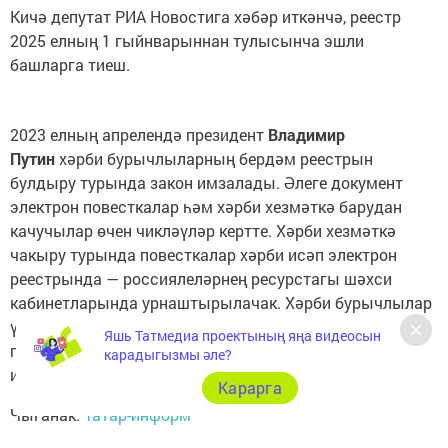
Кичә депутат РИА Новостига хәбәр иткәнчә, реестр
2025 елның 1 гыйнварыннан тулысынча эшли
башларга тиеш.
2023 елның апрелендә президент
Владимир
Путин
хәрби бурычлыларның бердәм реестрын
булдыру турында закон имзалады. Әлеге документ
электрон повесткалар һәм хәрби хезмәткә барудан
качучылар өчен чикләүләр кертте. Хәрби хезмәткә
чакыру турында повесткалар хәрби исәп электрон
реестрында — россиялеләрнең ресурстагы шәхси
кабинетларында урнаштырылачак. Хәрби бурычлылар
үзләре турында мәгълүматны «Дәүләт хезмәтләре»
Яшь Татмедиа проектының яңа видеосын
порталы аша яки хәрби комиссариатка мөрәҗәгать
карадыгызмы әле?
итеп төзәтә алачак.
Карарга
Чыганак:
Татар-информ