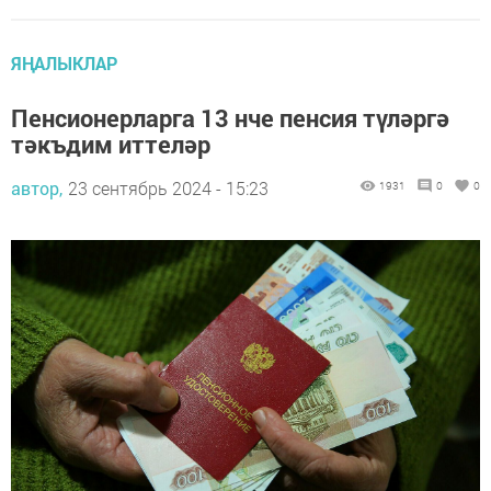
ЯҢАЛЫКЛАР
Пенсионерларга 13 нче пенсия түләргә
тәкъдим иттеләр
автор,
23 сентябрь 2024 - 15:23
1931
0
0