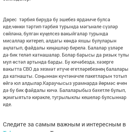
Дөрес тәрбия бирүдә бу эшебез ярдәмче булса
иде,чөнки тәртип-тәрбия турында мәгънәле сүзләр
сөйләнә, булган күңелсез вакыйгалар турында
мисаллар китереп, алдагы көндә яхшы булуларын
аңлатып, файдалы киңәшләр бирелә. Балалар үзләре
дә бик теләп катнашалар. Болар барысы да ризык тулы
мул өстәл артында барды. Бу кичәбездә, хәзерге
вакытта СВО да хезмәт итүче егетләребезнең балалары
да катнашты. Соңыннан күчтәнәчле пакетларын тотып
өйгә юл алдылар.Караучысыз урамнарда йөрмәс өчен
дә бу бик файдалы кичә. Балаларыбыз бәхетле булып,
җәмгыятьтә кирәкле, тугрылыклы кешеләр булсыннар
иде.
Следите за самым важным и интересным в