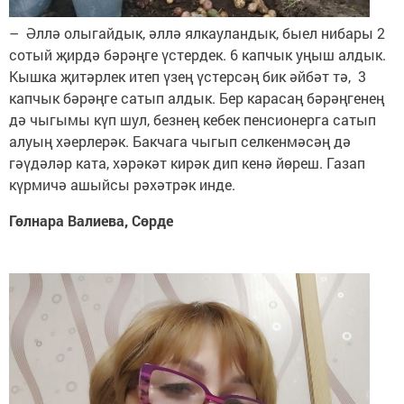
– Әллә олыгайдык, әллә ялкауландык, быел нибары 2
сотый җирдә бәрәңге үстердек. 6 капчык уңыш алдык.
Кышка җитәрлек итеп үзең үстерсәң бик әйбәт тә, 3
капчык бәрәңге сатып алдык. Бер карасаң бәрәңгенең
дә чыгымы күп шул, безнең кебек пенсионерга сатып
алуың хәерлерәк. Бакчага чыгып селкенмәсәң дә
гәүдәләр ката, хәрәкәт кирәк дип кенә йөреш. Газап
күрмичә ашыйсы рәхәтрәк инде.
Гөлнара Валиева, Сөрде