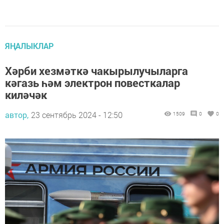
ЯҢАЛЫКЛАР
Хәрби хезмәткә чакырылучыларга
кәгазь һәм электрон повесткалар
киләчәк
автор,
23 сентябрь 2024 - 12:50
1509
0
0