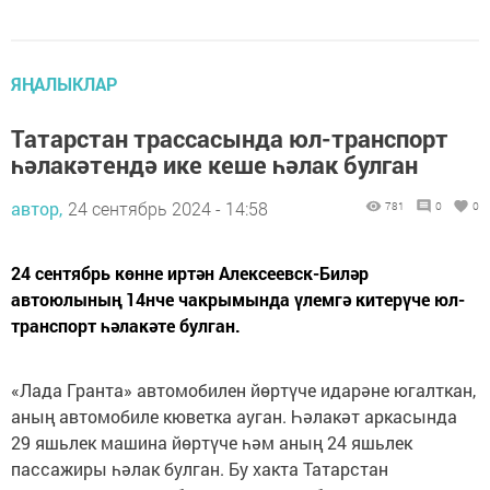
ЯҢАЛЫКЛАР
Татарстан трассасында юл-транспорт
һәлакәтендә ике кеше һәлак булган
автор,
24 сентябрь 2024 - 14:58
781
0
0
24 сентябрь көнне иртән Алексеевск-Биләр
автоюлының 14нче чакрымында үлемгә китерүче юл-
транспорт һәлакәте булган.
«Лада Гранта» автомобилен йөртүче идарәне югалткан,
аның автомобиле кюветка ауган. Һәлакәт аркасында
29 яшьлек машина йөртүче һәм аның 24 яшьлек
пассажиры һәлак булган. Бу хакта Татарстан