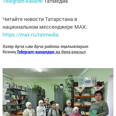
Telegram-канале
Татмедиа
Читайте новости Татарстана в
национальном мессенджере MАХ:
https://max.ru/tatmedia
Хәзер Арча һәм Арча районы яңалыкларын
безнең
Telegram-каналдан
да белә аласыз