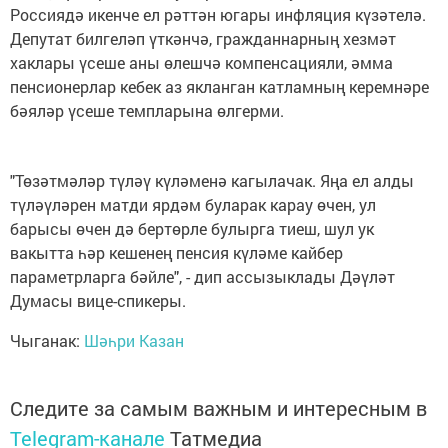
Россиядә икенче ел рәттән югары инфляция күзәтелә.
Депутат билгеләп үткәнчә, гражданнарның хезмәт
хаклары үсеше аны өлешчә компенсацияли, әмма
пенсионерлар кебек аз якланган катламның керемнәре
бәяләр үсеше темпларына өлгерми.
"Төзәтмәләр түләү күләменә кагылачак. Яңа ел алды
түләүләрен матди ярдәм буларак карау өчен, ул
барысы өчен дә бертөрле булырга тиеш, шул ук
вакытта һәр кешенең пенсия күләме кайбер
параметрларга бәйле", - дип ассызыклады Дәүләт
Думасы вице-спикеры.
Чыганак:
Шәһри Казан
Следите за самым важным и интересным в
Telegram-канале
Татмедиа