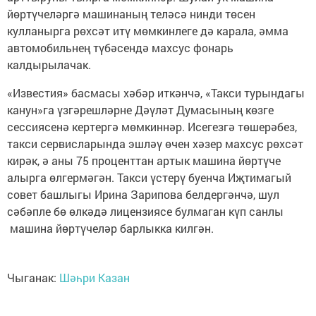
йөртүчеләргә машинаның теләсә нинди төсен
кулланырга рөхсәт итү мөмкинлеге дә карала, әмма
автомобильнең түбәсендә махсус фонарь
калдырылачак.
«Известия» басмасы хәбәр иткәнчә, «Такси турындагы
канун»га үзгәрешләрне Дәүләт Думасының көзге
сессиясенә кертергә мөмкиннәр. Исегезгә төшерәбез,
такси сервисларында эшләү өчен хәзер махсус рөхсәт
кирәк, ә аны 75 проценттан артык машина йөртүче
алырга өлгермәгән. Такси үстерү буенча Иҗтимагый
совет башлыгы Ирина Зарипова белдергәнчә, шул
сәбәпле бө өлкәдә лицензиясе булмаган күп санлы
машина йөртүчеләр барлыкка килгән.
Чыганак:
Шәһри Казан