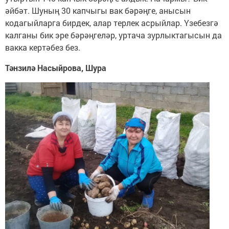
әйбәт. Шуның 30 капчыгы вак бәрәңге, анысын
кодагыйларга бирдек, алар терлек асрыйлар. Үзебезгә
калганы бик эре бәрәңгеләр, уртача зурлыктагысын да
вакка кертәбез без.
Тәнзилә Насыйрова, Шура