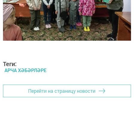
Теги:
АРЧА ХӘБӘРЛӘРЕ
Перейти на страницу новости