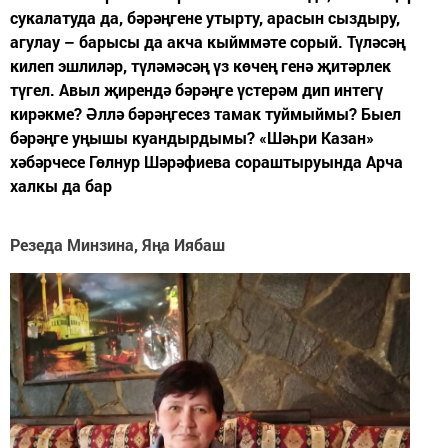
сукалатуда да, бәрәңгене утырту, арасын сыздыру,
агулау – барысы да акча кыйммәте сорый. Түләсәң
килеп эшлиләр, түләмәсәң үз көчең генә җитәрлек
түгел. Авыл җирендә бәрәңге үстерәм дип интегү
кирәкме? Әллә бәрәңгесез тамак туймыймы? Быел
бәрәңге уңышы куандырдымы? «Шәһри Казан»
хәбәрчесе Гөлнур Шәрәфиева сораштыруында Арча
халкы да бар
Резеда Минзина, Яңа Иябаш