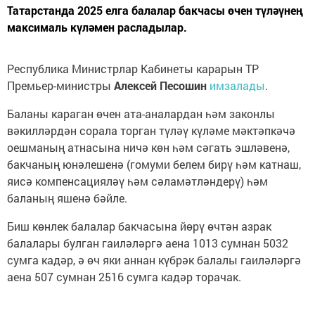
Татарстанда 2025 елга балалар бакчасы өчен түләүнең
максималь күләмен расладылар.
Республика Министрлар Кабинеты карарын ТР
Премьер-министры
Алексей Песошин
имзалады
.
Баланы караган өчен ата-аналардан һәм законлы
вәкилләрдән сорала торган түләү күләме мәктәпкәчә
оешманың атнасына ничә көн һәм сәгать эшләвенә,
бакчаның юнәлешенә (гомуми белем бирү һәм катнаш,
яисә компенсацияләү һәм сәламәтләндерү) һәм
баланың яшенә бәйле.
Биш көнлек балалар бакчасына йөрү өчтән азрак
балалары булган гаиләләргә аена 1013 сумнан 5032
сумга кадәр, ә өч яки аннан күбрәк балалы гаиләләргә
аена 507 сумнан 2516 сумга кадәр торачак.