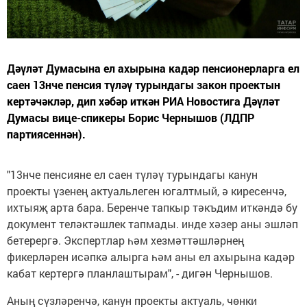
Дәүләт Думасына ел ахырына кадәр пенсионерларга ел
саен 13нче пенсия түләү турындагы закон проектын
кертәчәкләр, дип хәбәр иткән РИА Новостига Дәүләт
Думасы вице-спикеры Борис Чернышов (ЛДПР
партиясеннән).
"13нче пенсияне ел саен түләү турындагы канун
проекты үзенең актуальлеген югалтмый, ә киресенчә,
ихтыяҗ арта бара. Беренче тапкыр тәкъдим иткәндә бу
документ теләктәшлек тапмады. инде хәзер аны эшләп
бетерергә. Экспертлар һәм хезмәттәшләрнең
фикерләрен исәпкә алырга һәм аны ел ахырына кадәр
кабат кертергә планлаштырам", - дигән Чернышов.
Аның сүзләренчә, канун проекты актуаль, чөнки