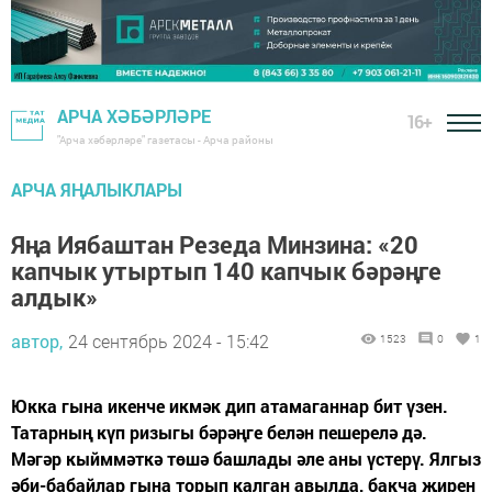
АРЧА ХӘБӘРЛӘРЕ
16+
"Арча хәбәрләре" газетасы - Арча районы
АРЧА ЯҢАЛЫКЛАРЫ
Яңа Иябаштан Резеда Минзина: «20
капчык утыртып 140 капчык бәрәңге
алдык»
автор,
24 сентябрь 2024 - 15:42
1523
0
1
Юкка гына икенче икмәк дип атамаганнар бит үзен.
Татарның күп ризыгы бәрәңге белән пешерелә дә.
Мәгәр кыйммәткә төшә башлады әле аны үстерү. Ялгыз
әби-бабайлар гына торып калган авылда, бакча җирен