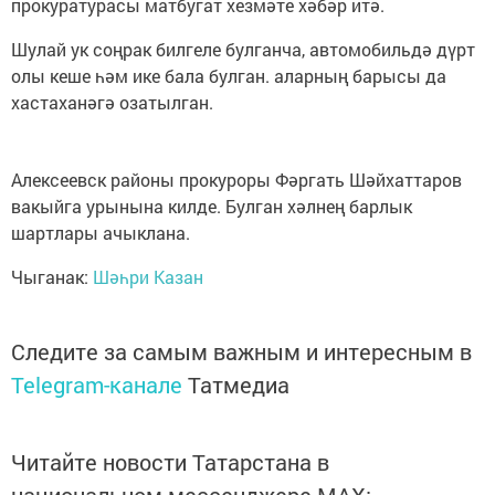
прокуратурасы матбугат хезмәте хәбәр итә.
Шулай ук соңрак билгеле булганча, автомобильдә дүрт
олы кеше һәм ике бала булган. аларның барысы да
хастаханәгә озатылган.
Алексеевск районы прокуроры Фәргать Шәйхаттаров
вакыйга урынына килде. Булган хәлнең барлык
шартлары ачыклана.
Чыганак:
Шәһри Казан
Следите за самым важным и интересным в
Telegram-канале
Татмедиа
Читайте новости Татарстана в
национальном мессенджере MАХ: