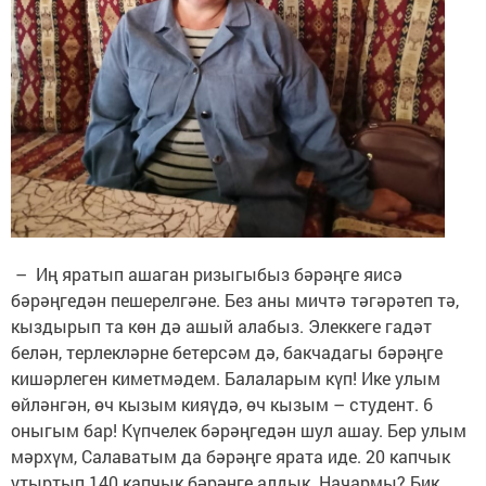
– Иң яратып ашаган ризыгыбыз бәрәңге яисә
бәрәңгедән пешерелгәне. Без аны мичтә тәгәрәтеп тә,
кыздырып та көн дә ашый алабыз. Элеккеге гадәт
белән, терлекләрне бетерсәм дә, бакчадагы бәрәңге
кишәрлеген киметмәдем. Балаларым күп! Ике улым
өйләнгән, өч кызым кияүдә, өч кызым – студент. 6
оныгым бар! Күпчелек бәрәңгедән шул ашау. Бер улым
мәрхүм, Салаватым да бәрәңге ярата иде. 20 капчык
утыртып 140 капчык бәрәңге алдык. Начармы? Бик