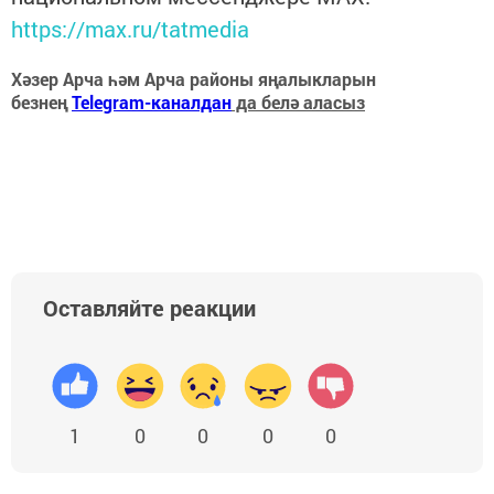
https://max.ru/tatmedia
Хәзер Арча һәм Арча районы яңалыкларын
безнең
Telegram-каналдан
да белә аласыз
Оставляйте реакции
1
0
0
0
0