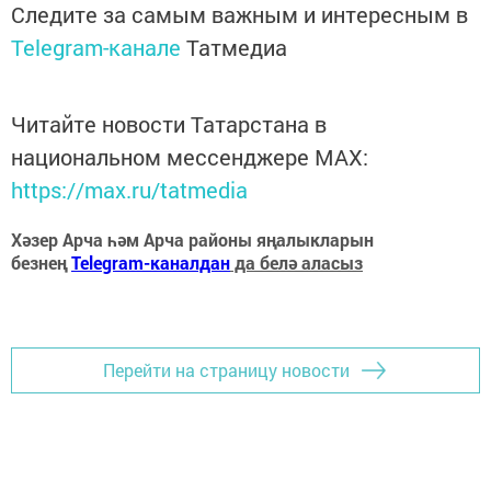
Следите за самым важным и интересным в
Telegram-канале
Татмедиа
Читайте новости Татарстана в
национальном мессенджере MАХ:
https://max.ru/tatmedia
Хәзер Арча һәм Арча районы яңалыкларын
безнең
Telegram-каналдан
да белә аласыз
Перейти на страницу новости