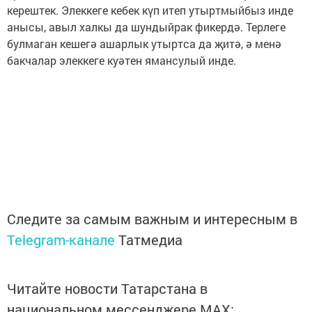
керештек. Элеккеге кебек күп итеп утыртмыйбыз инде
анысы, авыл халкы да шундыйрак фикердә. Терлеге
булмаган кешегә ашарлык утыртса да җитә, ә менә
бакчалар элеккеге куәтен ямансулый инде.
Следите за самым важным и интересным в
Telegram-канале
Татмедиа
Читайте новости Татарстана в
национальном мессенджере MАХ: