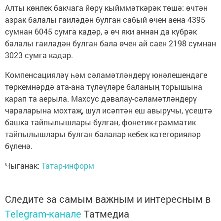
Алты көнлек бакчага йөрү кыйммәткәрәк төшә: өчтән
азрак балалы гаиләдән булган сабый өчен аена 4395
сумнан 6045 сумга кадәр, ә өч яки аннан да күбрәк
балалы гаиләдән булган бала өчен ай саен 2198 сумнан
3023 сумга кадәр.
Компенсацияләү һәм сәламәтләндерү юнәлешендәге
төркемнәрдә ата-ана түләүләре баланың торышына
карап та аерыла. Махсус дәвалау-сәламәтләндерү
чараларына мохтаҗ, шул исәптән еш авыручы, үсештә
башка тайпылышлары булган, фонетик-грамматик
тайпылышлары булган балалар кебек категорияләр
бүленә.
Чыганак:
Татар-информ
Следите за самым важным и интересным в
Telegram-канале
Татмедиа