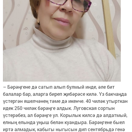
– Бәрәңгене дә сатып алып булмый инде, әле бит
балалар бар, аларга биреп җибәрәсе килә. Үз бакчаңда
үстергән яшелчәнең тәме дә икенче. 40 чиләк утырткан
идек 250 чиләк бәрәңге алдык. Луговская сортын
үстерәбез, ал бәрәңге ул. Корылык килсә дә алдатмый,
елның елында уңыш белән куандыра. Бәрәңгене быел
иртә алмадык, кабыгы ныгысын дип сентябрьдә генә