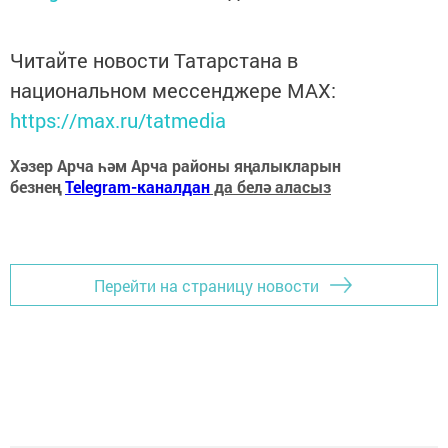
Читайте новости Татарстана в
национальном мессенджере MАХ:
https://max.ru/tatmedia
Хәзер Арча һәм Арча районы яңалыкларын
безнең
Telegram-каналдан
да белә аласыз
Перейти на страницу новости