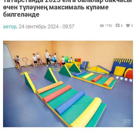
өчен түләүнең максималь күләме
билгеләнде
автор,
24 сентябрь 2024 - 09:57
1752
0
0