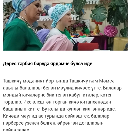
Дөрес тәрбия бирүдә ярдәмче булса иде
Ташкичү мәдәният йортында Ташкичү һәм Мәмсә
авылы балалары белән мәүлид кичәсе үтте. Балалар
мондый кичәләрне бик теләп кабул итәләр, көтеп
торалар. Ике өлештән торган кичә китапхәнәдән
башланып китте. Бу юлы да күпләп килгәннәр иде.
Кичәдә мәүлид ае турында сөйләштек, балалар
һәрберсе үзенең белгән, өйрәнгән догаларын
сөйләделәр.