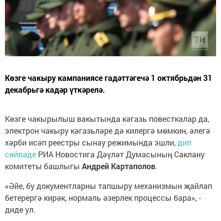
Көзге чакыру кампаниясе гадәттәгечә 1 октябрьдән 31
декабрьгә кадәр үткәрелә.
Көзге чакырылыш вакытында кәгазь повесткалар да,
электрон чакыру кәгазьләре дә килергә мөмкин, әлегә
хәрби исәп реестры сынау режимында эшли,
дип
сөйләде
РИА Новостига Дәүләт Думасының Саклану
комитеты башлыгы
Андрей Картаполов
.
«Әйе, бу документларны тапшыру механизмын җайлап
бетерергә кирәк, нормаль әзерлек процессы бара», -
диде ул.