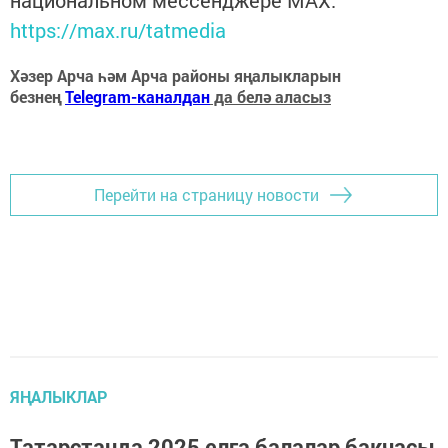
https://max.ru/tatmedia
Хәзер Арча һәм Арча районы яңалыкларын
безнең
Telegram-каналдан
да белә аласыз
Перейти на страницу новости
ЯҢАЛЫКЛАР
Татарстанда 2025 елга балалар бакчасы