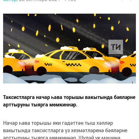
Таксистларга начар һава торышы вакытында бәяләрне
арттыруны тыярга мөмкиннәр.
Начар һава торышы яки гадәттән тыш хәлләр
вакытында таксистларга үз хезмәтләренә бәяләрне
арттыруны тыярга мөмкиннәр. Шулай ук машина