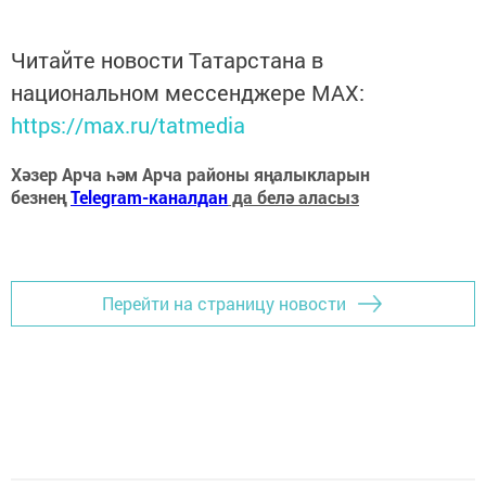
Читайте новости Татарстана в
национальном мессенджере MАХ:
https://max.ru/tatmedia
Хәзер Арча һәм Арча районы яңалыкларын
безнең
Telegram-каналдан
да белә аласыз
Перейти на страницу новости