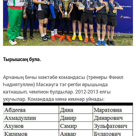
Тырышсаң була.
Арчаның 6нчы мәктәбе командасы (тренеры Фәнил
Һидиятуллин) Мәскәүгә тэг-регби ярышында
катнашып, чемпион булдылар. 2012-2013 елгы
укучылар. Командада менә кемнәр уйнады: