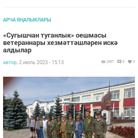
АРЧА ЯҢАЛЫКЛАРЫ
«Сугышчан туганлык» оешмасы
ветераннары хезмәттәшләрен искә
алдылар
автор,
2 июль 2023 - 15:13
2007
0
0