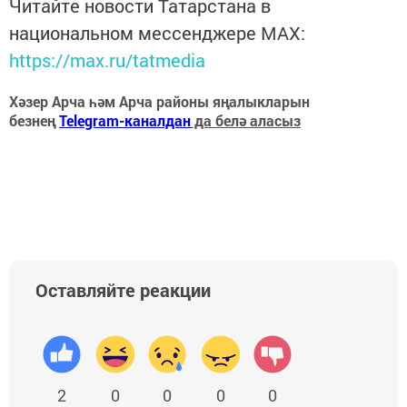
Читайте новости Татарстана в
национальном мессенджере MАХ:
https://max.ru/tatmedia
Хәзер Арча һәм Арча районы яңалыкларын
безнең
Telegram-каналдан
да белә аласыз
Оставляйте реакции
2
0
0
0
0