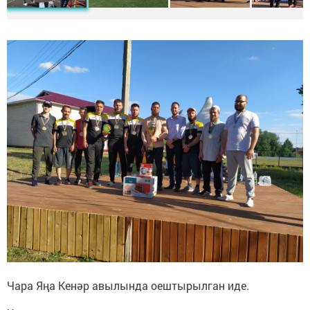
Чара Яңа Кенәр авылында оештырылган иде.