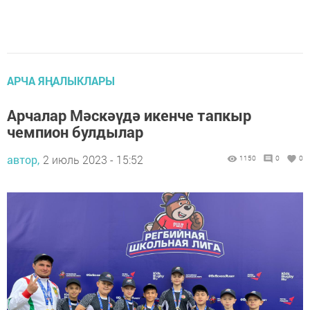
АРЧА ЯҢАЛЫКЛАРЫ
Арчалар Мәскәүдә икенче тапкыр
чемпион булдылар
автор,
2 июль 2023 - 15:52
1150
0
0