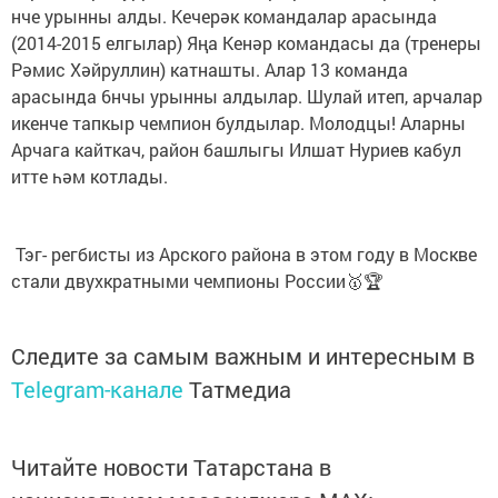
нче урынны алды. Кечерәк командалар арасында
(2014-2015 елгылар) Яңа Кенәр командасы да (тренеры
Рәмис Хәйруллин) катнашты. Алар 13 команда
арасында 6нчы урынны алдылар. Шулай итеп, арчалар
икенче тапкыр чемпион булдылар. Молодцы! Аларны
Арчага кайткач, район башлыгы Илшат Нуриев кабул
итте һәм котлады.
Тэг- регбисты из Арского района в этом году в Москве
стали двухкратными чемпионы России🥇🏆
Следите за самым важным и интересным в
Telegram-канале
Татмедиа
Читайте новости Татарстана в