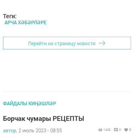
Теги:
АРЧА ХӘБӘРЛӘРЕ
Перейти на страницу новости
ФАЙДАЛЫ КИҢӘШЛӘР
Борчак чумары РЕЦЕПТЫ
автор,
2 июль 2023 - 08:55
1402
0
0