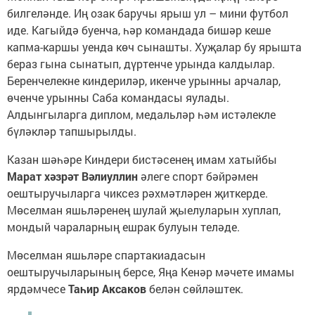
билгеләнде. Иң озак баручы ярыш ул – мини футбол
иде. Кагыйдә буенча, һәр командада бишәр кеше
капма-каршы уенда көч сынашты. Хуҗалар бу ярышта
бераз гына сынатып, дүртенче урында калдылар.
Беренчелекне киндериләр, икенче урынны арчалар,
өченче урынны Саба командасы яулады.
Алдынгыларга диплом, медальләр һәм истәлекле
бүләкләр тапшырылды.
Казан шәһәре Киндери бистәсенең имам хатыйбы
Марат хәзрәт Вәлиуллин
әлеге спорт бәйрәмен
оештыручыларга чиксез рәхмәтләрен җиткерде.
Мөселман яшьләренең шулай җыелуларын хуплап,
мондый чараларның ешрак булуын теләде.
Мөселман яшьләре спартакиадасын
оештыручыларының берсе, Яңа Кенәр мәчете имамы
ярдәмчесе
Таһир Аксаков
белән сөйләштек.