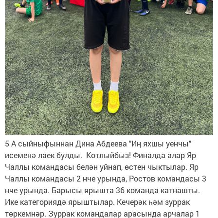
5 А сыйныфыннан Дина Абдеева "Иң яхшы уенчы"
исеменә лаек булды. Котлыйбыз! Финалда алар Яр
Чаллы командасы белән уйнап, өстен чыктылар. Яр
Чаллы командасы 2 нче урында, Ростов командасы 3
нче урында. Барысы ярышта 36 команда катнашты.
Ике категориядә ярыштылар. Кечерәк һәм зуррак
төркемнәр. Зуррак командалар арасында арчалар 1