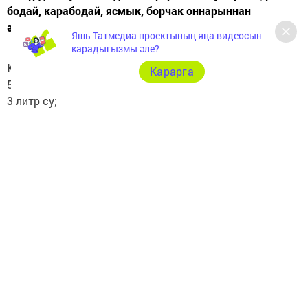
бодай, карабодай, ясмык, борчак оннарыннан
әзерлиләр. (»Сөембикә», Марина Дмитриева)
Яшь Татмедиа проектының яңа видеосын
карадыгызмы әле?
Кирәк
Карарга
500 г үрдәк ите;
3 литр су;
2-3 бәрәңге;
1 кишер;
2 баш суган;
1-2 дәфнә яфрагы (лавр);
6-10 борчак хуш исле борыч;
тәменчә тоз;
суган кыздыру өчен туңмай (терлекнең эретелгән эч
мае).
Чумар өчен
1 стакан борчак оны;
1 йомырка;