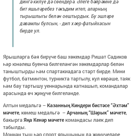
дингә килүе дә сөендерә. Әлеге бәйрәмне дә
бит яшьләребез тәкъдим итеп, аларның
тырышлыгы белән оештырдык. Бу эшләре
дәвамлы булсын, - дип хәер-фатыйхасын
бирде ул.
Ярышларга бәя бирүче баш хөкемдар Ришат Садиков
һәр юнәлеш буенча билгеләнгән хөкемдарлар белән
таныштырды һәм спартакиадага старт бирде. Мини
футбол, батминтон, турникта тартылу, кул көрәше, таяк
һәм бау тартышу уеннарында катнашып, командалар
арасында өч җиңүче билгеләнде.
Алтын медальгә –
Казанның Киндери бистәсе “Әхтәм”
мәчете
, көмеш медальгә –
Арчаның “Шәрык” мәчете
,
бакырга
Яңа Кенәр мәчете
командасы лаек дип
табылды.
Моннан тыш һәр спорт ярышының да җиңүчеләре