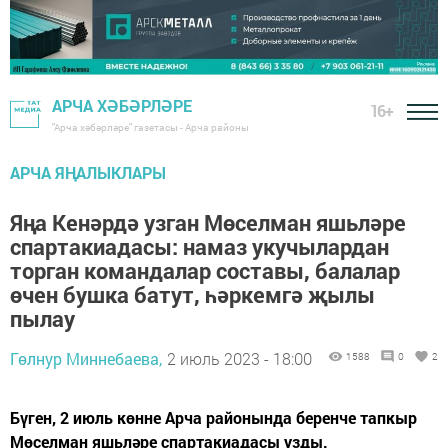
АРЧА ХӘБӘРЛӘРЕ
16+
"Арча хәбәрләре" газетасы - Арча районы
АРЧА ЯҢАЛЫКЛАРЫ
Яңа Кенәрдә узган Мөселман яшьләре
спартакиадасы: намаз укучылардан
торган командалар составы, балалар
өчен бушка батут, һәркемгә җылы
пылау
Гөлнур Миннебаева,
2 июль 2023 - 18:00
1588
0
2
Бүген, 2 июль көнне Арча районында беренче тапкыр
Мөселман яшьләре спартакиадасы узды.