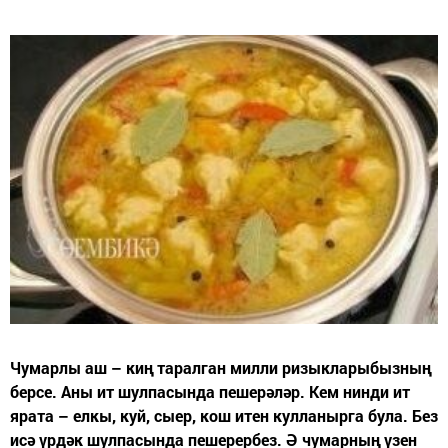
Чумарлы аш – киң таралган милли ризыкларыбызның
берсе. Аны ит шулпасында пешерәләр. Кем нинди ит
ярата – елкы, куй, сыер, кош итен кулланырга була. Без
исә үрдәк шулпасында пешерербез. Ә чумарның үзен