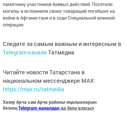
памятнику участников боевых действий. Посетили
могилы и вспомнили своих товарищей погибших на
войне в Афганистане и в ходе Специальной военной
операции.
Следите за самым важным и интересным в
Telegram-канале
Татмедиа
Читайте новости Татарстана в
национальном мессенджере MАХ:
https://max.ru/tatmedia
Хәзер Арча һәм Арча районы яңалыкларын
безнең
Telegram-каналдан
да белә аласыз