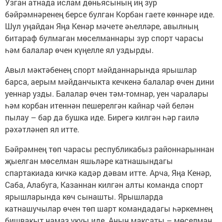
Узган атнада ислам дөньясының иң зур
бәйрәмнәренең берсе булган Корбан гаете көннәре иде.
Шул уңайдан Яңа Кенәр мәчете әһелләре, авылның
битараф булмаган мөселманнары зур спорт чарасы
һәм балалар өчен күңелле ял уздырды.
Авыл мәктәбенең спорт мәйданнарында ярышлар
барса, аерым мәйданчыкта кечкенә балалар өчен дини
уеннар узды. Балалар өчен тәм-томнар, уен чаралары
һәм корбан итеннән пешерелгән кайнар чәй белән
пылау – бар да бушка иде. Бирегә килгән һәр гаилә
рәхәтләнеп ял итте.
Бәйрәмнең төп чарасы республикабыз районнарыннан
җыелган мөселман яшьләре катнашындагы
спартакиада кичкә кадәр дәвам итте. Арча, Яңа Кенәр,
Саба, Алабуга, Казаннан килгән алты команда спорт
ярышларында көч сынашты. Ярышларда
катнашучылар өчен төп шарт командадагы һәркемнең
бишвакыт намаз укуы иде. Аның максаты – мөселман