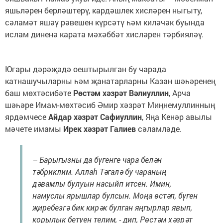
яшьләрен берләштерү, кардәшлек хисләрен ныгыту,
сәламәт яшәү рәвешен күрсәтү һәм киләчәк буында
ислам диненә карата мәхәббәт хисләрен тәрбияләү.
Югары дәрәҗәдә оештырылган бу чарада
катнашучыларны һәм җанатарларны Казан шәһәренең
баш мөхтәсибәте
Рөстәм хәзрәт Вәлиуллин
, Арча
шәһәре Имам-мөхтәсиб Әмир хәзрәт Миңнемуллинның
ярдәмчесе
Айдар хәзрәт Сафиуллин
, Яңа Кенәр авылы
мәчете имамы
Ирек хәзрәт Галиев
сәламләде.
– Барыгызны да бүгенге чара белән
тәбриклим. Аллаһ Тәгалә бу чараның
дәвамлы булуын насыйп итсен. Имин,
намуслы ярышлар булсын. Моңа өстәп, бүген
җиребезгә бик кирәк булган яңгырлар явып,
корылык бетүен телим, - дип, Рөстәм хәзрәт