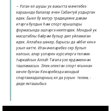
– Узган ел шушы ук вакытта мәчетебез
каршында балалар өчен Сабантуй уздырган
идек. Быел бу матур традицияне дәвам
итәргә булдык һәм спорт ярышлары
формасында эшләргә ниятләдек. Мондый ук
масштаблы бәйрәм булыр дип уйламаган
идек. Аллаһка шөкер, барысы да әйбәт кенә
узып китте. Иганәчеләребез сер булып
калсын, алар үзләрен күрсәтергә теләми.
Һәркайсын Аллаһ Тәгалә үзе ярдәменнән
ташламасын. Элек-электән спорт ягыннан
көчле булган Кенәребездә мондый
спартакиадаларның ел да узуын телим, -
диде якташыбыз.