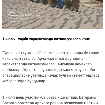
1 июль - хәрби хәрәкәтләрдә катнашучылар көне.
"Сугышчан туганлык" оешмасы ветераннары бу көнне
искә алып үттеләр. Арча үзәгендәге сугышчан
хәрәкәтләрдә катнашучылар һәйкәленә чәчәкләр
салдылар. Әфгастан сугышында һәм махсус хәрби
операцияләрне үтәгәндә һәлак булган хезмәттәшләре
каберлегендә булдылар.
1 июля день участников боевых действий. Ветераны
Боевого братства Арского района возложили цветы к