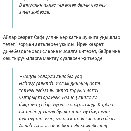
Вәлиуллин ихлас теләкләр белән чараны
ачып җибәрде.
Айдар хәзрәт Сафиуллин һәр катнашучыга уңышлар
теләп, Коръән аятьләрен укыды. Ирек хәзрәт
динебездәге хадисләрне мисалга китереп, бәйрәмне
оештыручыларга мактау сүзләрен җиткерде.
– Соңгы елларда динебез үсә,
Әлһәмдүллиләһ. Ислам диненең бөтен
тормышыбызны биләп торуын истән
чыгарырга ярамый. Безнең диндә дә
бәйрәмнәр бар. Бүгенге спартакиада Корбан
гаетенең дәвамы булып тора. Бу бәйрәмне
оештырган өчен, монда катнашкан өчен безгә
Аллаһ Тәгалә савап бирә. Яшьләребезнең