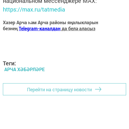
национальном мессенджере MАХ:
https://max.ru/tatmedia
Хәзер Арча һәм Арча районы яңалыкларын
безнең
Telegram-каналдан
да белә аласыз
Теги:
АРЧА ХӘБӘРЛӘРЕ
Перейти на страницу новости