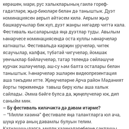
керәшен, мари, рус халыкларының гаилә гореф-
гадәтләре, җыр-биюләре белән дә таныштык. Дуэт
номинациясен аерып әйтәсем килә. Аерым җыр
башкаручылар бик күп, дуэт жанры нигәдер читтә кала.
Фестиваль кысаларында яңа дуэтлар туды. Авылым
һөнәрчесе номинациясендә оста куллы һөнәрчеләр
катнашты. Фестивальдә кәрҗин үрүчеләр, читек
ясаучылар, калфак, түбәтәй чигүчеләр, йомшак
уенчыклар бәйләүчеләр, татар телендә сөйләшүче
курчак эшләүчеләр, аш-су һәм балта осталары белән
таныштык. Һөнәрчеләр эшләрен видеопрезентация
аша тәкъдим итте. Җиңүчеләрне Арча район Мәдәният
йорты төркемендә тавыш бирү юлы аша халык
сайлады. Әмма бәйге булса да, җиңелүчеләр юк, дип
саныйм мин.
– Бу фестиваль киләчәктә дә дәвам итәрме?
– “Милли хәзинә” фестивале яңа талантларга юл ача,
шуңа күрә аның дәвамлы булуын телим.
Катнашучыларга, милли хәзинәләребезне саклаучы,