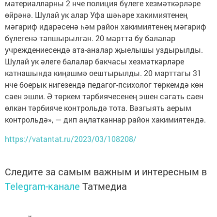
материалларны 2 нче полиция бүлеге хезмәткәрләре
өйрәнә. Шулай ук алар Уфа шәһәре хакимиятенең
мәгариф идарәсенә һәм район хакимиятенең мәгариф
бүлегенә тапшырылган. 20 мартта бу балалар
учреждениесендә ата-аналар җыелышы уздырылды.
Шулай ук әлеге балалар бакчасы хезмәткәрләре
катнашында киңәшмә оештырылды. 20 марттагы 31
нче боерык нигезендә педагог-психолог төркемдә көн
саен эшли. Ә төркем тәрбиячесенең эшен сәгать саен
өлкән тәрбияче контрольдә тота. Вәзгыять аерым
контрольдә», — дип аңлатканнар район хакимиятендә.
https://vatantat.ru/2023/03/108208/
Следите за самым важным и интересным в
Telegram-канале
Татмедиа