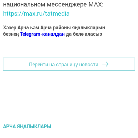
национальном мессенджере MАХ:
https://max.ru/tatmedia
Хәзер Арча һәм Арча районы яңалыкларын
безнең
Telegram-каналдан
да белә аласыз
Перейти на страницу новости
АРЧА ЯҢАЛЫКЛАРЫ