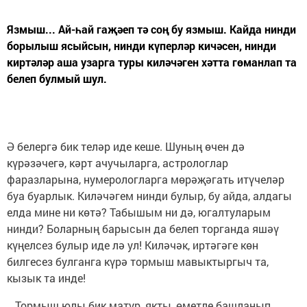
Язмыш... Ай-һай гаҗәеп тә соң бу язмыш. Кайда нинди
борылыш ясыйсын, нинди күперләр кичәсен, нинди
киртәләр аша узарга туры киләчәген хәтта гөманлап та
белеп булмый шул.
Ә белергә бик теләр иде кеше. Шуның өчен дә
күрәзәчегә, кәрт ачучыларга, астрологлар
фаразларына, нумерологларга мөрәҗәгать итүчеләр
буа буарлык. Киләчәгем нинди булыр, бу айда, алдагы
елда мине ни көтә? Табышым ни дә, югалтуларым
нинди? Боларның барысын да белеп торганда яшәү
күңелсез булыр иде лә ул! Киләчәк, иртәгәге көн
билгесез булганга күрә тормыш мавыктыргыч та,
кызык та инде!
...Тормыш юлы бик матур, якты, өметле башланып