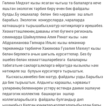
Гөлинә Мидхәт кызы ясаган чыгыш та балаларга кече
яшьтән экологик тәрбия бирү өчен бик файдалы
булды.Бу оешмалар белән без һәрдаим эш алып
барабыз. Экологик конкурсларда ,чараларда
катнашырга тырышабыз,матур нәтиҗәләргә ирешәбез.
Хезмәттәшлекнең дәвамы итеп бүгенге региональ
семинарда Шаймуллина Алия Ринат кызы һәм
Абдрахманова Гөлнара Ильяс кызы өлкәннәр
төркемендә тәрбияче Хакимова Гүзәлия Мәхмүт кызы
белән берлектә ачык шөгыль күрсәттеләр. Без бу
эшебез белән хезмәттәшләребезгә балаларны
табигатьне сакларга,якларга өйрәтүдә кызыклы һәм
нәтиҗәле эш булуын күрсәтергә тырыштык.
Кыскасы,көнебез бик матур, файдалы узды.Барыбыз
да бик тырыштык. Алдынгы карашлы, һәрвакыт
үзләренең белемнәрен үстерү өстендә даими эшләүче
педагогик коллектив башкарган эшләр
коллегаларыбызга файдалы булгандыр дип
ышанабыз.Килгән кунаклар-коллегаларыбыздан бары