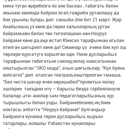
менә туган җиребезгә яз аяк баскан , табигать белән
якынаю көнендә бәйрәм ясап,тәҗрибә уртаклашу да
бик урынлы булды дип саныйм.Әле бит 21 март- Җир
Анабызның үз көне дә,төрки халыкларның уртак
бәйрәме,көн белән төн тигезләшкән көн-Нәүрүз
бәйрәме көне дә,аңа өстәп Юнеско тарафыннан игьлан
ителгән шигьрият көне дә! Семинар үз эченә бик күп эш
төрләре күрсәтүгә корылган иде. Нәни дусларыбыз
тарафыннан табигатьне саклау,яклау максатыннан
оештырылган “ЭКО мода”, ачык шөгыльләр, “Күл буена
килсәгез” дип аталган театральләштерелгән тамаша,
“Без чиста шәһәр өчен көрәшәбез!”проектын яклау
эшләрен тәкъдим итү – барысы бездә тәрбияләнүче
балалар ,әти- әниләр һәм педагогларыбызның зур
тырышлыгы белән узды. Бәйрәмебезнең иң биек
ноктасы әлбәттә “Нәүрүз бәйрәме” булгандыр.
Бәйрәмгә кунакка төрки дусларыбыз, кырым
татарлары, кояшлы Узбәкстан кунаклары-