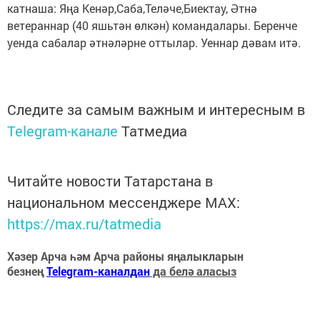
катнаша: Яңа Кенәр,Саба,Теләче,Биектау, Әтнә
ветераннар (40 яшьтән өлкән) командалары. Беренче
уенда сабалар әтнәләрне оттылар. Уеннар дәвам итә.
Следите за самым важным и интересным в
Telegram-канале
Татмедиа
Читайте новости Татарстана в
национальном мессенджере MАХ:
https://max.ru/tatmedia
Хәзер Арча һәм Арча районы яңалыкларын
безнең
Telegram-каналдан
да белә аласыз