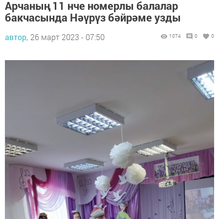
Арчаның 11 нче номерлы балалар
бакчасында Нәүрүз бәйрәме узды
автор,
26 март 2023 - 07:50
1074
0
0