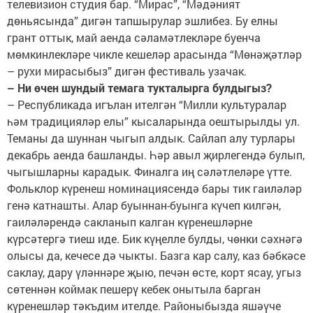
телевизион студия бар. “Мирас”, “Мәдәният
дөньясында” дигән тапшырулар эшлибез. Бу елны
грант оттык, май аенда сәламәтлекләре буенча
мөмкинлекләре чикле кешеләр арасында “Мөнәҗәтләр
– рухи мирасыбыз” дигән фестиваль узачак.
– Ни өчен шундый темага тукталырга булдыгыз?
– Республикада игълан ителгән “Милли культуралар
һәм традицияләр елы” кысаларында оештырылды ул.
Теманы да шуннан чыгып алдык. Сайлап алу турлары
декабрь аенда башланды. Һәр авыл җирлегендә булып,
чыгышларны карадык. Финалга иң сәләтлеләре үтте.
Фольклор күренеш номинациясендә бары тик гаиләләр
генә катнашты. Алар буыннан-буынга күчеп килгән,
гаиләләрендә сакланып калган күренешләрне
күрсәтергә тиеш иде. Бик күңелле булды, чөнки сәхнәгә
олысы да, кечесе дә чыкты. Базга кар салу, каз бәбкәсе
саклау, дару үләннәре җыю, печән өсте, корт ясау, угыз
сөтеннән коймак пешерү кебек онытыла барган
күренешләр тәкъдим ителде. Районыбызда яшәүче