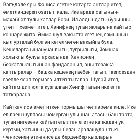
Вәгъдәле яры Фәнисә егетне көтәргә антлар итеп,
өметләндереп озатып кала. Ике арада сагыныч-
мәхәббәт тулы хатлар йөри. Ил алдындагы бурычны
үтәп – хезмәт итеп, Хәнифнең туган якларына кайтыр
көннәре җитә. Әмма шул вакытта егетнең язмышын
кыл урталай бүлгән көтелмәгән вакыйга була.
Кешеләргә ышанучанлыгы, тугрылыгы, йомшак
холыклы булуы аркасында, Хәнифнең
беркатлылыгыннан файдаланып, аны тозакка
каптыралар – башка кешенең гаебен тагып, гаепсездән
гаепле ясап төрмәгә илтеп тыгалар. Шулай итеп,
кайтам дип юлга кузгалган Хәниф тагын ике елга
тоткарлана.
Кайткач исә өмет иткән тормышы чәлпәрәмә килә. Ике
ел лаеш шулпасы чөмергән улыннан атасы баш тарта,
туган нигезенә кайтып егылган егетне капкадан ук
кертми, хатынын да улы белән аралашудан тыя.
Фәнисәнең әти-әнисе дә бердәнбер кызларын