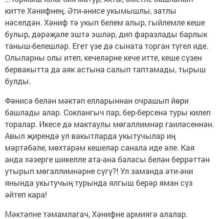
китте Хәнифнең. Әти-әнисе укымышлы, затлы
нәселдән. Хәниф тә укып белем алыр, гыйлемле кеше
булыр, дәрәҗәле эштә эшләр, дип фаразлады барлык
таныш-белешләр. Егет үзе дә сыната торган түгел иде.
Олыларны олы итеп, кечеләрне кече итте, кеше сүзен
бервакытта да аяк астына салып таптамады, тырыш
булды.
Фәнисә белән мәктәп елларыннан очрашып йөри
башлады алар. Соклангыч пар, бер-берсенә туры килеп
торалар. Икесе дә мактаулы мөгаллимнәр гаиләсеннән.
Авыл җирендә ул вакытларда укытучылар иң
мәртәбәле, мөхтәрәм кешеләр санала иде әле. Кая
анда хәзерге шикелле ата-ана баласы белән беррәттән
утырып мөгаллимнәрне сүгү?! Ул заманда әти-әни
янында укытучың турында ялгыш берәр яман сүз
әйтеп кара!
Мәктәпне тәмамлагач, Хәнифне армиягә алалар.