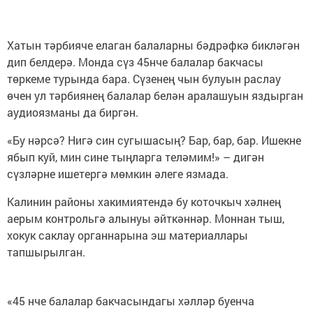
Хатын тәрбияче елаган балаларны бәдрәфкә бикләгән
дип белдерә. Монда сүз 45нче балалар бакчасы
төркеме турында бара. Сүзенең чын булуын раслау
өчен ул тәрбиянең балалар белән аралашуын яздырган
аудиоязманы да биргән.
«Бу нәрсә? Нигә син сугышасың? Бар, бар, бар. Ишекне
ябып куй, мин сине тыңларга теләмим!» – дигән
сүзләрне ишетергә мөмкин әлеге язмада.
Калинин районы хакимиятендә бу коточкыч хәлнең
аерым контрольгә алынуы әйткәннәр. Моннан тыш,
хокук саклау органнарына эш материаллары
тапшырылган.
«45 нче балалар бакчасындагы хәлләр буенча