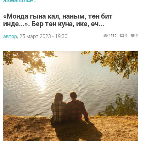
ЯЗМЫШЛАР...
«Монда гына кал, наным, төн бит
инде...». Бер төн куна, ике, өч...
автор,
25 март 2023 - 19:30
1730
0
0