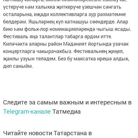
үстерүче һәм халыкка җиткерүче үзешчән сәнгать
осталарына, иҗади коллективларга зур рәхмәтемне
белдерәм. Яшьләрнең күп катнашуы сөендерде. Алар
бию һәм фольк-лор номинацияләрендә чыгыш ясады.
Фестиваль яңа талантлар табарга ярдәм итте.
Киләчәктә аларны район Мәдәният йортында узачак
концертларга чакырачакбыз. Фестивальнең җиңел,
җанлы узуын теләдем. Без бу максатка ирешә алдык,
дип саныйм.
Следите за самым важным и интересным в
Telegram-канале
Татмедиа
Читайте новости Татарстана в