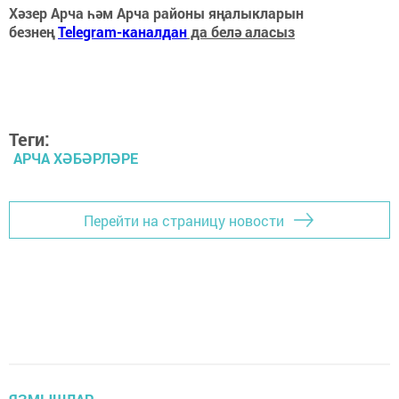
Хәзер Арча һәм Арча районы яңалыкларын
безнең
Telegram-каналдан
да белә аласыз
Теги:
АРЧА ХӘБӘРЛӘРЕ
Перейти на страницу новости