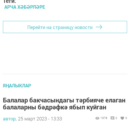
Теги:
АРЧА ХӘБӘРЛӘРЕ
Перейти на страницу новости
ЯҢАЛЫКЛАР
Балалар бакчасындагы тәрбияче елаган
балаларны бәдрәфкә ябып куйган
автор,
25 март 2023 - 13:33
1978
0
0