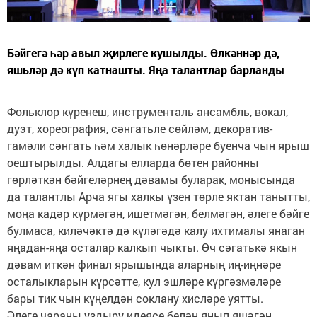
Бәйгегә һәр авыл җирлеге кушылды. Өлкәннәр дә,
яшьләр дә күп катнашты. Яңа талантлар барланды
Фольклор күренеш, инструменталь ансамбль, вокал,
дуэт, хореография, сәнгатьле сөйләм, декоратив-
гамәли сәнгать һәм халык һөнәрләре буенча чын ярыш
оештырылды. Алдагы елларда бөтен районны
гөрләткән бәйгеләрнең дәвамы буларак, монысында
да талантлы Арча ягы халкы үзен төрле яктан танытты,
моңа кадәр күрмәгән, ишетмәгән, белмәгән, әлеге бәйге
булмаса, киләчәктә дә күләгәдә калу ихтималы янаган
яңадан-яңа осталар калкып чыкты. Өч сәгатькә якын
дәвам иткән финал ярышында аларның иң-иңнәре
осталыкларын күрсәтте, кул эшләре күргәзмәләре
бары тик чын күңелдән соклану хисләре уятты.
Әлеге чараны уздыру идеясе белән янып яшәгән,