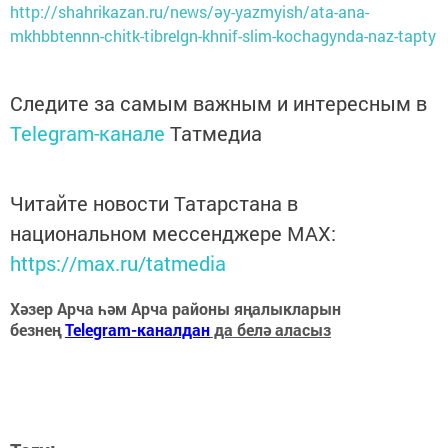
http://shahrikazan.ru/news/әy-yazmyish/ata-ana-
mkhbbtennn-chitk-tibrelgn-khnif-slim-kochagynda-naz-tapty
Следите за самым важным и интересным в
Telegram-канале
Татмедиа
Читайте новости Татарстана в
национальном мессенджере MАХ:
https://max.ru/tatmedia
Хәзер Арча һәм Арча районы яңалыкларын
безнең
Telegram-каналдан
да белә аласыз