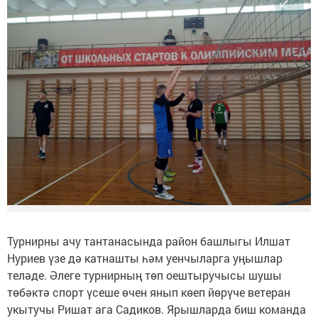
Турнирны ачу тантанасында район башлыгы Илшат
Нуриев үзе дә катнашты һәм уенчыларга уңышлар
теләде. Әлеге турнирның төп оештыручысы шушы
төбәктә спорт үсеше өчен янып көеп йөрүче ветеран
укытучы Ришат ага Садиков. Ярышларда биш команда