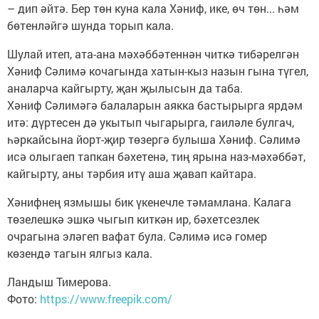
– дип әйтә. Бер төн куна кала Хәниф, ике, өч төн... һәм
бөтенләйгә шунда торып кала.
Шулай итеп, ата-ана мәхәббәтеннән читкә тибәрелгән
Хәниф Сәлимә кочагында хатын-кыз назын гына түгел,
аналарча кайгырту, җан җылысын да таба.
Хәниф Сәлимәгә балаларын аякка бастырырга ярдәм
итә: дүртесен дә укытып чыгарырга, гаиләле булгач,
һәркайсына йорт-җир төзергә булыша Хәниф. Сәлимә
исә олыгаеп тапкан бәхетенә, тиң ярына наз-мәхәббәт,
кайгырту, аны тәрбия итү аша җавап кайтара.
Хәнифнең язмышы бик үкенечле тәмамлана. Калага
төзелешкә эшкә чыгып киткән ир, бәхетсезлек
очрагына эләгеп вафат була. Сәлимә исә гомер
көзендә тагын ялгыз кала.
Ландыш Тимерова.
Фото:
https://www.freepik.com/