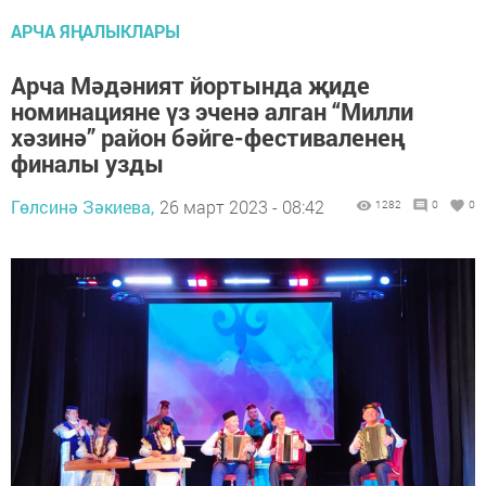
АРЧА ЯҢАЛЫКЛАРЫ
Арча Мәдәният йортында җиде
номинацияне үз эченә алган “Милли
хәзинә” район бәйге-фестиваленең
финалы узды
Гөлсинә Зәкиева,
26 март 2023 - 08:42
1282
0
0