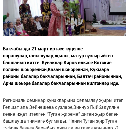
Бакчабызда 21 март иртәсе күңелле
очрашулар,танышулар,җылы, матур сүзләр әйтеп
башланып китте. Кунаклар Киров өлкәсе Вятские
поляны шәһәреннән,Казан шәһәреннән, Кукмара
районы балалар бакчаларыннан, Балтач районыннан,
Арча шәһәре балалар бакчаларыннан килгәннәр иде.
Региональ семинар кунакларына сәламләү җыры итеп
Гөлшат апа Зәйнәшева сүзләре,Зиннур Гыйбадуллин
көенә иҗат ителгән “Туган җиремә” дигән җыр белән
башлау да тикмәгә булмады. Чөнки Туган җир,Туган
туфрак безнең барыбыз өчен дә иң газиз урыннар. Ә