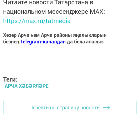
Читайте новости Татарстана в
национальном мессенджере MАХ:
https://max.ru/tatmedia
Хәзер Арча һәм Арча районы яңалыкларын
безнең
Telegram-каналдан
да белә аласыз
Теги:
АРЧА ХӘБӘРЛӘРЕ
Перейти на страницу новости