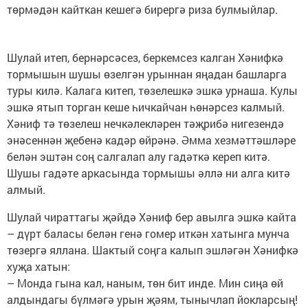
төрмәдән кайткан кешегә бирергә риза булмыйлар.
Шулай итеп, бернәрсәсез, беркемсез калган Хәнифкә
тормышын шушы өзелгән урыннан яңадан башларга
туры килә. Калага китеп, төзелешкә эшкә урнаша. Кулы
эшкә ятып торган кеше һичкайчан һөнәрсез калмый.
Хәниф тә төзелеш нечкәлекләрен тәҗрибә нигезендә
энәсеннән җебенә кадәр өйрәнә. Әмма хезмәттәшләре
белән эштән соң салгалап алу гадәткә кереп китә.
Шушы гадәте аркасында тормышы әллә ни алга китә
алмый.
Шулай чираттагы җәйдә Хәниф бер авылга эшкә кайта
– дүрт баласы белән генә гомер иткән хатынга мунча
төзергә яллана. Шактый соңга калып эшләгән Хәнифкә
хуҗа хатын:
– Монда гына кал, наным, төн бит инде. Мин сиңа өй
алдындагы бүлмәгә урын җәям, тынычлап йокларсың!