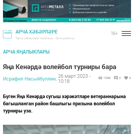
АРЧА ХӘБӘРЛӘРЕ
16+
"Арча хәбәрләре" газетасы - Арча районы
АРЧА ЯҢАЛЫКЛАРЫ
Яңа Кенәрдә волейбол турниры бара
26 март 2023 -
Исрафил Насыйбуллин,
1068
0
0
10:18
Бүген Яңа Кенәрдә сугыш хәрәкәтләре ветераннарына
багышланган район башлыгы призына волейбол
турниры уза.