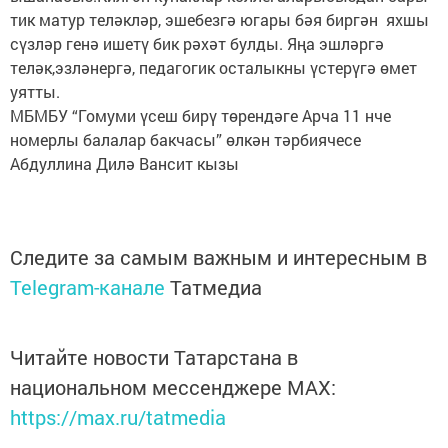
тик матур теләкләр, эшебезгә югары бәя биргән яхшы
сүзләр генә ишетү бик рәхәт булды. Яңа эшләргә
теләк,эзләнергә, педагогик осталыкны үстерүгә өмет
уятты.
МБМБУ “Гомуми үсеш бирү төрендәге Арча 11 нче
номерлы балалар бакчасы” өлкән тәрбиячесе
Абдуллина Дилә Вансит кызы
Следите за самым важным и интересным в
Telegram-канале
Татмедиа
Читайте новости Татарстана в
национальном мессенджере MАХ:
https://max.ru/tatmedia