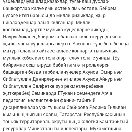
үзбәкләр,чувашлар,казахлар, тугандаш дуслар-
башкортлар килүе ямь өстенә ямь өстәде. Бәйрәм
бүләге итеп барысы да милли ризыклар, җыр-
биюләр,уеннар алып килгәннәр. Милли
костюмнар,дәртле музыка күңелләрне айкады,
Нәүрүзбикәнең бәйрәмгә балкып килеп керүе дә чын
җылы язны күңелләргә кертте.Үзеннән –үзе бер- береңә
матур теләкләр әйтәсе,киләсе көннәргә тынычлык,
муллык кебек изге теләкләр теләү теләге уянды. (Бу
бәйрәмне оештыруда бабай һәм әти рольләрен
башкарган бездә тәрбияләнүчеләр Ахунов Әмир һәм
Сибгатуллин Данирләрнең әтиләре Ахунов Айнур һәм
Сибгатуллин Зөлфәткә зур рәхмәтләребезне
җиткерәбез).Семинарда Г.Тукай исемендәге Арча
педагогия көллиятеннән фәнни- табигый
дисциплиналар укытучысы Сабирова Рәсимә Гильван
кызының чыгыш ясавы, Татарстан Республикасының
төньяк территориаль округының экология һәм табигый
ресурслар Министрлыгы инспекторы Мухаметшина