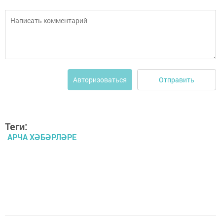
Отправить
Авторизоваться
Теги:
АРЧА ХӘБӘРЛӘРЕ