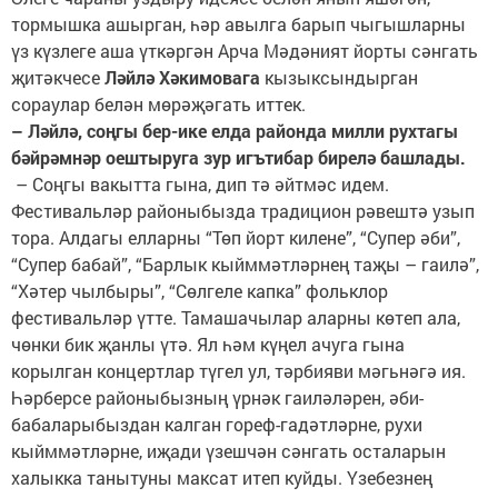
тормышка ашырган, һәр авылга барып чыгышларны
үз күзлеге аша үткәргән Арча Мәдәният йорты сәнгать
җитәкчесе
Ләйлә Хәкимовага
кызыксындырган
сораулар белән мөрәҗәгать иттек.
– Ләйлә, соңгы бер-ике елда районда милли рухтагы
бәйрәмнәр оештыруга зур игътибар бирелә башлады.
– Соңгы вакытта гына, дип тә әйтмәс идем.
Фестивальләр районыбызда традицион рәвештә узып
тора. Алдагы елларны “Төп йорт килене”, “Супер әби”,
“Супер бабай”, “Барлык кыйммәтләрнең таҗы – гаилә”,
“Хәтер чылбыры”, “Сөлгеле капка” фольклор
фестивальләр үтте. Тамашачылар аларны көтеп ала,
чөнки бик җанлы үтә. Ял һәм күңел ачуга гына
корылган концертлар түгел ул, тәрбияви мәгьнәгә ия.
Һәрберсе районыбызның үрнәк гаиләләрен, әби-
бабаларыбыздан калган гореф-гадәтләрне, рухи
кыйммәтләрне, иҗади үзешчән сәнгать осталарын
халыкка танытуны максат итеп куйды. Үзебезнең