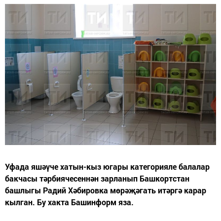
Уфада яшәүче хатын-кыз югары категорияле балалар
бакчасы тәрбиячесеннән зарланып Башкортстан
башлыгы Радий Хәбировка мөрәҗәгать итәргә карар
кылган. Бу хакта Башинформ яза.