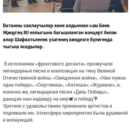
Ватанны саклаучылар көне алдыннан һәм Бөек
Җиңүгең 80 еллыгына багышланган концерт белән
алар Шәфкатьлелек үзәгенең көндезге бүлегендә
чыгыш ясадылар.
В исполнении «фронтового десанта» прозвучали
легендарные песни и композиции на тему Великой
Отечественной войны «Священная война», «Нам нужна
одна победа», «Смуглянка», «Катюша», «Журавли», и,
конечно же, легендарная песня «День Победы»,
дающая нам надежду на мир🕊 и победу💐
Зрители с удовольствием принимали артистов и
подпевали им. Атмосфера мероприятия была душевной
и волнующей.