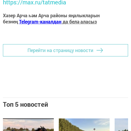
https://max.ru/tatmedia
Хәзер Арча һәм Арча районы яңалыкларын
безнең
Telegram-каналдан
да белә аласыз
Перейти на страницу новости
Топ 5 новостей