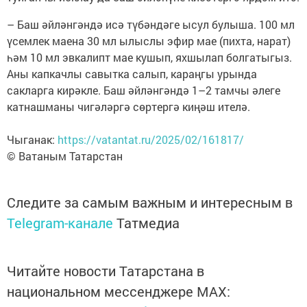
– Баш әйләнгәндә исә түбәндәге ысул булыша. 100 мл
үсемлек маена 30 мл ылыслы эфир мае (пихта, нарат)
һәм 10 мл эвкалипт мае кушып, яхшылап болгатыгыз.
Аны капкачлы савытка салып, караңгы урында
сакларга кирәкле. Баш әйләнгәндә 1–2 тамчы әлеге
катнашманы чигәләргә сөртергә киңәш ителә.
Чыганак:
https://vatantat.ru/2025/02/161817/
© Ватаным Татарстан
Следите за самым важным и интересным в
Telegram-канале
Татмедиа
Читайте новости Татарстана в
национальном мессенджере MАХ: