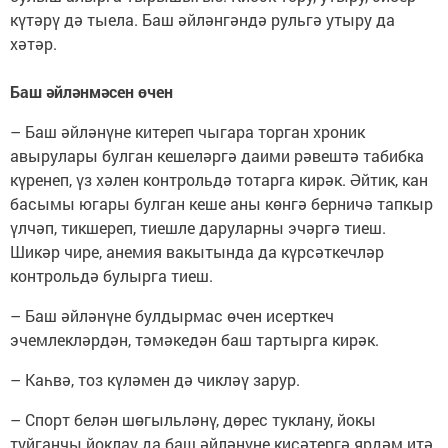
күтәрү дә тыела. Баш әйләнгәндә рульгә утыру да
хәтәр.
Баш әйләнмәсен өчен
– Баш әйләнүне китереп чыгара торган хроник
авырулары булган кешеләргә даими рәвештә табибка
күренеп, үз хәлен контрольдә тотарга кирәк. Әйтик, кан
басымы югары булган кеше аны көнгә берничә тапкыр
үлчәп, тикшереп, тиешле даруларны эчәргә тиеш.
Шикәр чире, анемия вакытында да күрсәткечләр
контрольдә булырга тиеш.
– Баш әйләнүне булдырмас өчен исерткеч
эчемлекләрдән, тәмәкедән баш тартырга кирәк.
– Каһвә, тоз күләмен дә чикләү зарур.
– Спорт белән шөгыльләнү, дөрес туклану, йокы
туйганчы йоклау да баш әйләнүне кисәтергә ярдәм итә.