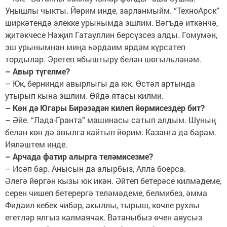
Уңышлы чыкты. Йөрим инде, зарланмыйм. “ТехноАрск”
ширкәтендә элекке урынымда эшлим. Вәгъдә иткәнчә,
җитәкчесе Нәҗип Гатауллин берсүзсез алды. Гомумән,
эш урынымнан миңа һәрдаим ярдәм күрсәтеп
тордылар. Эретеп ябыштыру белән шөгыльләнәм.
– Авыр түгелме?
– Юк, бернинди авырлыгы да юк. Өстәл артында
утырып кына эшлим. Өйдә ятасы килми.
– Көн дә Югары Бирәзәдән килеп йөрмисездер бит?
– Әйе. “Лада-Гранта” машинасы сатып алдым. Шуның
белән көн дә авылга кайтып йөрим. Казанга да барам.
Ияләштем инде.
– Арчада фатир алырга теләмисезме?
– Исәп бар. Анысын да алырбыз, Алла боерса.
Әлегә йөргән кызы юк икән. Әйтеп бетерәсе килмәдеме,
серен чишеп бетерергә теләмәдеме, белмибез, әмма
Фидаил кебек чибәр, акыллы, тырыш, көчле рухлы
егетләр ялгыз калмаячак. Ватаныбыз өчен аяусыз