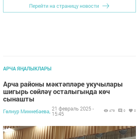
Перейти на страницу новости
АРЧА ЯҢАЛЫКЛАРЫ
Арча районы мәктәпләре укучылары
шигырь сөйләү осталыгында көч
сынашты
21 февраль 2025 -
Гөлнур Миннебаева,
479
0
0
15:45