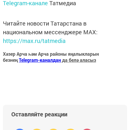
Telegram-канале
Татмедиа
Читайте новости Татарстана в
национальном мессенджере MАХ:
https://max.ru/tatmedia
Хәзер Арча һәм Арча районы яңалыкларын
безнең
Telegram-каналдан
да белә аласыз
Оставляйте реакции