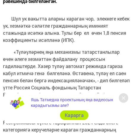
рәвешендә билгеләнгән.
Шул ук вакытта аларны караган чор, элеккеге кебек
үк, хезмәткә сәләтле гражданнарның иминият
стажында исәпкә алына. Тулы бер ел өчен 1,8 пенсия
коэффициенты исәпләнә (ИПК).
«Түләүләрнең яңа механизмы татарстанлылар
өчен әлеге хезмәттән файдалану процессын
гадиләштерде. Хәзер түләү автомат режимда гариза
кабул итмичә генә билгеләнә. Өстәвенә, түләү ел саен
пенсия белән бергә индексацияләнәчәк», - дип билгеләп
үтте Россия Социаль фондының Татарстан
Республикасы бүлеге идарәчесе Эдуард Вафин.
Яшь Татмедиа проектының яңа видеосын
карадыгызмы әле?
Карарга
Россия Социаль фондының Татарстан
Республикасы бүлеге тарафыннан 2024 елда әлеге
категориягә керүчеләрне караган гражданнарның