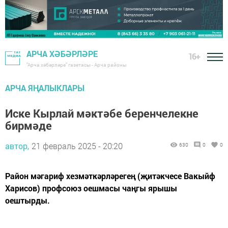
АРЧА ХӘБӘРЛӘРЕ
16+
"Арча хәбәрләре" газетасы - Арча районы
АРЧА ЯҢАЛЫКЛАРЫ
Иске Кырлай мәктәбе беренчелекне
бирмәде
автор,
21 февраль 2025 - 20:20
630
0
0
Район мәгариф хезмәткәрләрегең (җитәкчесе Вакыйф
Харисов) профсоюз оешмасы чаңгы ярышы
оештырды.