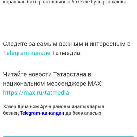
көрәшкән батыр якташыбыз бәхетле булырга хаклы.
Следите за самым важным и интересным в
Telegram-канале
Татмедиа
Читайте новости Татарстана в
национальном мессенджере MАХ:
https://max.ru/tatmedia
Хәзер Арча һәм Арча районы яңалыкларын
безнең
Telegram-каналдан
да белә аласыз