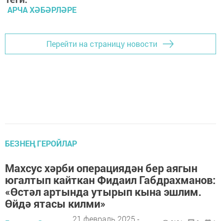
АРЧА ХӘБӘРЛӘРЕ
Перейти на страницу новости
БЕЗНЕҢ ГЕРОЙЛАР
Махсус хәрби операциядән бер аягын
югалтып кайткан Фидаил Габдрахманов:
«Өстәл артында утырып кына эшлим.
Өйдә ятасы килми»
21 февраль 2025 -