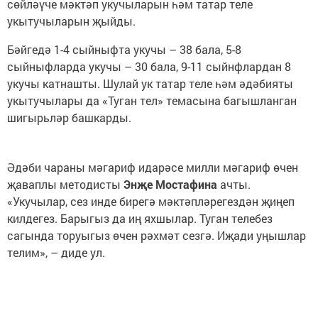
сөйләүче мәктәп укучыларын һәм татар теле
укытучыларын җыйды.
Бәйгедә 1-4 сыйныфта укучы – 38 бала, 5-8
сыйныфларда укучы – 30 бала, 9-11 сыйнфлардан 8
укучы катнашты. Шулай ук татар теле һәм әдәбияты
укытучылары да «Туган тел» темасына багышланган
шигырьләр башкарды.
Әдәби чараны мәгариф идарәсе милли мәгариф өчен
җаваплы методисты
Энҗе Мостафина
ачты.
«Укучылар, сез инде бирегә мәктәпләрегездән җиңеп
килдегез. Барыгыз да иң яхшылар. Туган телебез
сагында торуыгыз өчен рәхмәт сезгә. Иҗади уңышлар
телим», – диде ул.