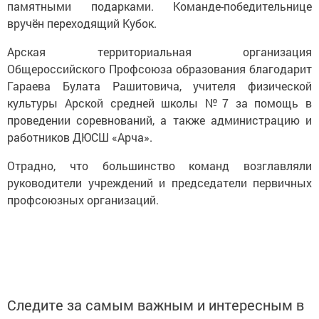
памятными подарками. Команде-победительнице
вручён переходящий Кубок.
Арская территориальная организация
Общероссийского Профсоюза образования благодарит
Гараева Булата Рашитовича, учителя физической
культуры Арской средней школы №7 за помощь в
проведении соревнований, а также администрацию и
работников ДЮСШ «Арча».
Отрадно, что большинство команд возглавляли
руководители учреждений и председатели первичных
профсоюзных организаций.
Следите за самым важным и интересным в