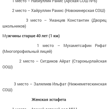
1 место – Набиуллин Ранис (Арская СОШ №6)
2 место – Хайруллин Рамис (Новокинерская СОШ)
3 место – Уманцев Константин (Дворец
школьников)
Му
жчины старше 40 лет (1 км)
1 место – Мухаметсафин Рифат
(Многопрофильный лицей)
2 место – Ситдиков Айрат (Старокырлайская
ООШ)
3 место – Залялиев Ильфат (Нижнеметескинская
СОШ)
Женская эстафета