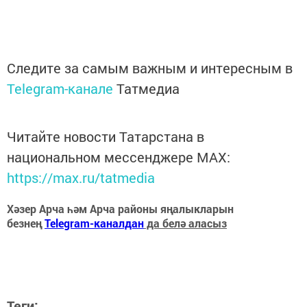
Следите за самым важным и интересным в
Telegram-канале
Татмедиа
Читайте новости Татарстана в
национальном мессенджере MАХ:
https://max.ru/tatmedia
Хәзер Арча һәм Арча районы яңалыкларын
безнең
Telegram-каналдан
да белә аласыз
Теги: