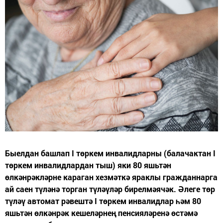
Быелдан башлап I төркем инвалидларны (балачактан I
төркем инвалидлардан тыш) яки 80 яшьтән
өлкәнрәкләрне караган хезмәткә яраклы гражданнарга
ай саен түләнә торган түләүләр бирелмәячәк. Әлеге төр
түләү автомат рәвештә I төркем инвалидлар һәм 80
яшьтән өлкәнрәк кешеләрнең пенсияләренә өстәмә