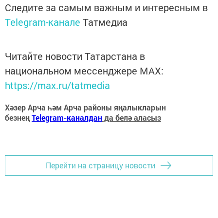
Следите за самым важным и интересным в
Telegram-канале
Татмедиа
Читайте новости Татарстана в
национальном мессенджере MАХ:
https://max.ru/tatmedia
Хәзер Арча һәм Арча районы яңалыкларын
безнең
Telegram-каналдан
да белә аласыз
Перейти на страницу новости