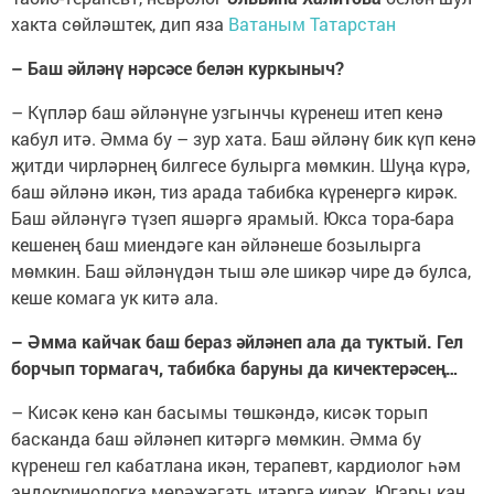
хакта сөйләштек, дип яза
Ватаным Татарстан
– Баш әйләнү нәрсәсе белән куркыныч?
– Күпләр баш әйләнүне узгынчы күренеш итеп кенә
кабул итә. Әмма бу – зур хата. Баш әйләнү бик күп кенә
җитди чирләрнең билгесе булырга мөмкин. Шуңа күрә,
баш әйләнә икән, тиз арада табибка күренергә кирәк.
Баш әйләнүгә түзеп яшәргә ярамый. Юкса тора-бара
кешенең баш миендәге кан әйләнеше бозылырга
мөмкин. Баш әйләнүдән тыш әле шикәр чире дә булса,
кеше комага ук китә ала.
– Әмма кайчак баш бераз әйләнеп ала да туктый. Гел
борчып тормагач, табибка баруны да кичектерәсең…
– Кисәк кенә кан басымы төшкәндә, кисәк торып
басканда баш әйләнеп китәргә мөмкин. Әмма бу
күренеш гел кабатлана икән, терапевт, кардиолог һәм
эндокринологка мөрәҗәгать итәргә кирәк. Югары кан