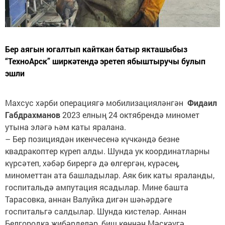
Бер аягын югалтып кайткан батыр якташыбыз
“ТехноАрск” ширкәтендә эретеп ябыштыручы булып
эшли
Махсус хәрби операциягә мобилизацияләнгән
Фидаил
Габдрахманов
2023 елның 24 октябрендә миномет
утына эләгә һәм каты яралана.
– Бер позициядән икенчесенә күчкәндә безне
квадракоптер күреп алды. Шунда ук координатларны
күрсәтеп, хәбәр бирергә дә өлгергән, күрәсең,
минометтан ата башладылар. Аяк бик каты яраланды,
госпитальдә ампутация ясадылар. Мине башта
Тарасовка, аннан Валуйка дигән шәһәрдәге
госпитальгә салдылар. Шунда кистеләр. Аннан
Белгородка җибәрделәр, биш көннән Мәскәүгә