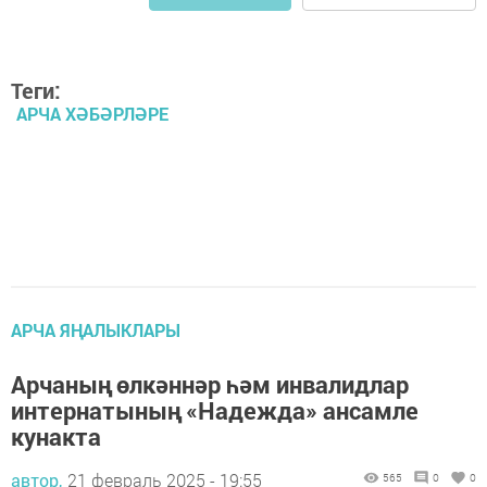
Теги:
АРЧА ХӘБӘРЛӘРЕ
АРЧА ЯҢАЛЫКЛАРЫ
Арчаның өлкәннәр һәм инвалидлар
интернатының «Надежда» ансамле
кунакта
автор,
21 февраль 2025 - 19:55
565
0
0