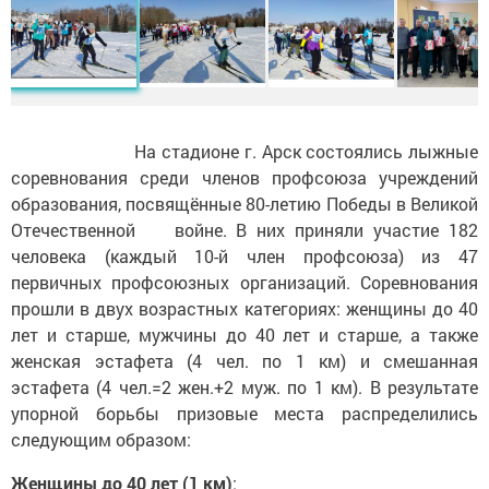
На стадионе г. Арск состоялись лыжные
соревнования среди членов профсоюза учреждений
образования, посвящённые 80-летию Победы в Великой
Отечественной войне. В них приняли участие 182
человека (каждый 10-й член профсоюза) из 47
первичных профсоюзных организаций. Соревнования
прошли в двух возрастных категориях: женщины до 40
лет и старше, мужчины до 40 лет и старше, а также
женская эстафета (4 чел. по 1 км) и смешанная
эстафета (4 чел.=2 жен.+2 муж. по 1 км). В результате
упорной борьбы призовые места распределились
следующим образом:
Женщины до 40 лет (1 км)
: