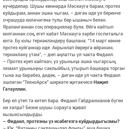
күчерделәр. Шушы көннәрдә Мәскәүгә барам, протез
куйдырам, аннан эшкә чыгам, – дигән иде ул беренче
очрашуда киләчәгенә тулы бер ышаныч белән.
Яраланганнан соң операцияләр була. Өйгә кайтып
килгәннән соң, егет кабат Мәскәүгә хәрби госпитальгә
китә. Бу юлы тернәкләндерү башлана. “14 март көнне
протез куйганнар иде. Акрынлап йөрергә өйрәнәм,
тернәкләнү үтәм”, – дип аңлатты ул чакта Фидаил.
– Протез куеп кайткач, үз урыныңа эшкә чыгарсың,
хезмәт урыныңны саклыйбыз, утырып башкара торган
гына эш бирәбез, дидек, – дигән иде ул чакта Фидаил
эшләгән “ТехноАрск” ширкәте җитәкчесе
Нәҗип
Гатауллин.
Бер ел үтеп тә китеп бара. Фидаил Габдрахманов бүген
ни хәлдә? Безне шушы сорауга җавап
кызыксындырды.
– Фидаил, протезны үз исәбегезгә куйдырдыгызмы?
– Юк. “Ватанны саклаучылар фонды” аша бушка.