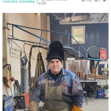
Гөлсинә Зәкиева,
2184
0
1
16:09