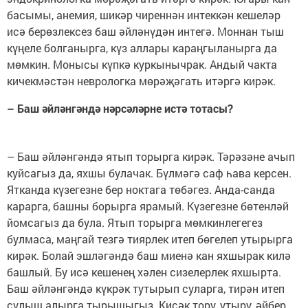
басымы, анемия, шикәр чиреннән интеккән кешеләр
исә берөзлексез баш әйләнүдән интегә. Моннан тыш
күңеле болганырга, күз аллары караңгыланырга да
мөмкин. Монысы күпкә куркынычрак. Андый чакта
кичекмәстән неврологка мөрәҗәгать итәргә кирәк.
– Баш әйләнгәндә нәрсәләрне истә тотасы?
– Баш әйләнгәндә ятып торырга кирәк. Тәрәзәне ачып
куйсагыз да, яхшы булачак. Бүлмәгә саф һава керсен.
Ятканда күзегезне бер ноктага төбәгез. Анда-санда
карарга, башны борырга ярамый. Күзегезне бөтенләй
йомсагыз да була. Ятып торырга мөмкинлегегез
булмаса, маңгай тезгә тиярлек итеп бөгелеп утырырга
кирәк. Болай эшләгәндә баш миенә кан яхшырак килә
башлый. Бу исә кешенең хәлен сизелерлек яхшырта.
Баш әйләнгәндә күкрәк тутырып суларга, тирән итеп
сулыш алырга тырышыгыз. Кисәк тору, утыру, әйбер