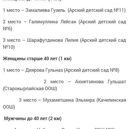
1 место – Замалиева Гузель (Арский детский сад №11)
2 место – Галимуллина Лейсан (Арский детский сад
№6)
3 место – Шарафутдинова Лилия (Арский детский сад
№10)
Женщины старше 40 лет (1 км)
1 место – Диярова Гульназ (Арский детский сад №8)
2 место – Ахметзянова Гульшат
(Старокырлайская ООШ)
3 место – Мухаметшина Эльмира (Качелинская
ООШ)
Мужчины до 40 лет (2 км)