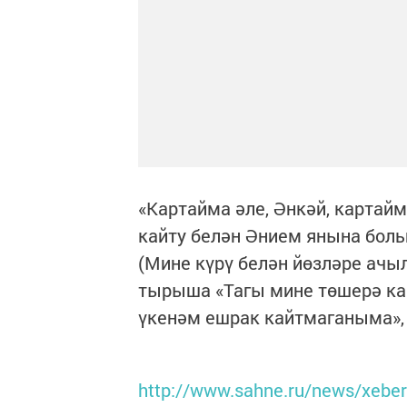
«Картайма әле, Әнкәй, картайм
кайту белән Әнием янына боль
(Мине күрү белән йөзләре ачы
тырыша «Тагы мине төшерә кар
үкенәм ешрак кайтмаганыма», 
http://www.sahne.ru/news/xeberl