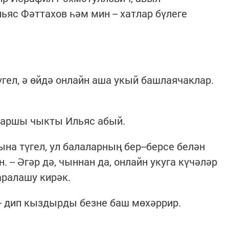
яс Фәттахов һәм мин -- хатлар бүлеге
түгел, ә өйдә онлайн аша укый башлаячаклар.
п каршы чыкты Ильяс абый.
ына түгел, ул балаларның бер--берсе белән
. -- Әгәр дә, чыннан да, онлайн укуга күчәләр
аралашу кирәк.
-- дип кыздырды безне баш мөхәррир.