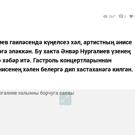
2847
0
в гаиләсендә күңелсез хәл, артистның әнисе
гә эләккән. Бу хакта Әнвәр Нургалиев үзенең
 хәбәр итә. Гастроль концертларыннан
исенең хәлен белергә дип хастаханәгә килгән.