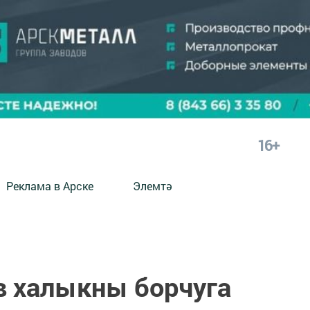
16+
Реклама в Арске
Элемтә
в халыкны борчуга