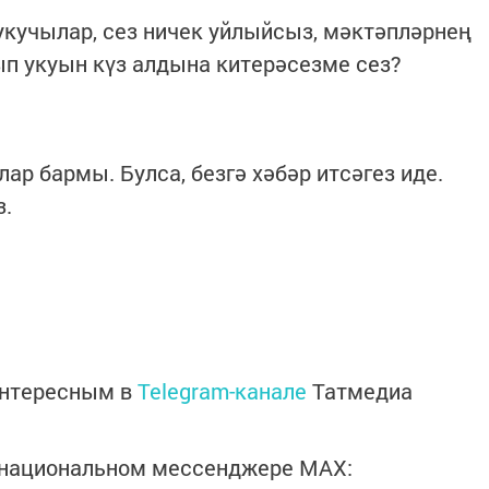
 укучылар, сез ничек уйлыйсыз, мәктәпләрнең
ып укуын күз алдына китерәсезме сез?
лар бармы. Булса, безгә хәбәр итсәгез иде.
з.
интересным в
Telegram-канале
Татмедиа
в национальном мессенджере MАХ: