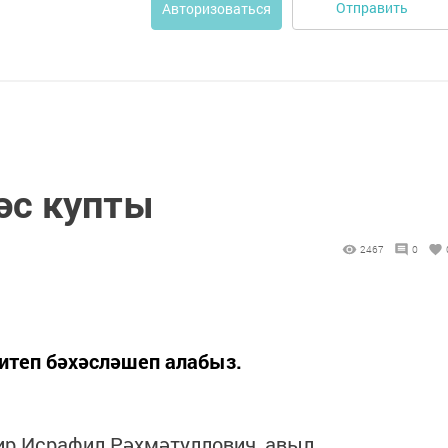
Отправить
Авторизоваться
әс купты
2467
0
итеп бәхәсләшеп алабыз.
ир Исрафил Рәхмәтуллович, авыл