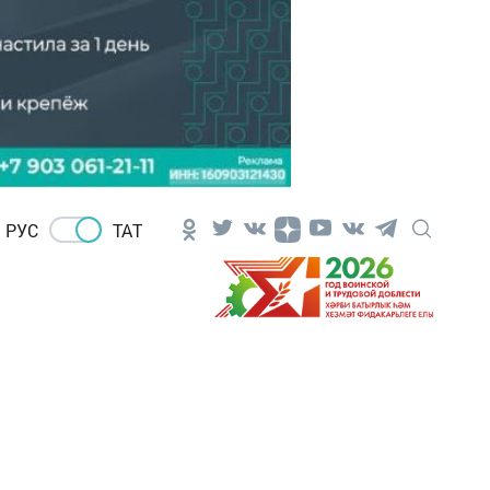
РУС
ТАТ