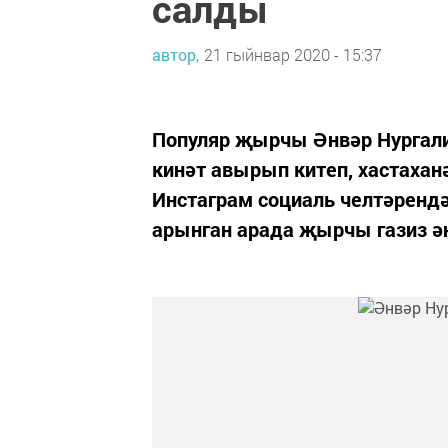
салды
автор,
21 гыйнвар 2020 - 15:37
Популяр җырчы Әнвәр Нургалие
кинәт авырып китеп, хастаханә
Инстаграм социаль челтәрендә
арынган арада җырчы газиз ән