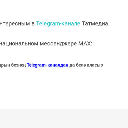
интересным в
Telegram-канале
Татмедиа
в национальном мессенджере MАХ:
арын безнең
Telegram-каналдан
да белә аласыз