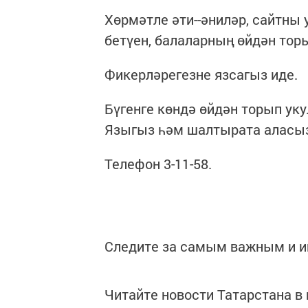
Хөрмәтле әти--әниләр, сайтны
бетүен, балаларның өйдән тор
Фикерләрегезне язсагыз иде.
Бүгенге көндә өйдән торып уку
Языгыз һәм шалтырата аласы
Телефон 3-11-58.
Следите за самым важным и 
Читайте новости Татарстана 