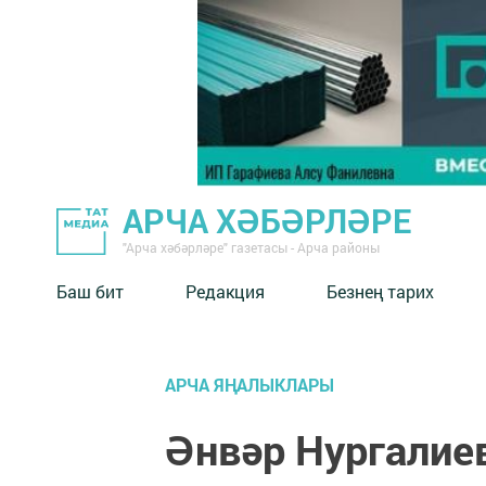
АРЧА ХӘБӘРЛӘРЕ
"Арча хәбәрләре" газетасы - Арча районы
Баш бит
Редакция
Безнең тарих
АРЧА ЯҢАЛЫКЛАРЫ
Әнвәр Нургалие