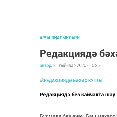
АРЧА ЯҢАЛЫКЛАРЫ
Редакциядә бәх
автор,
21 гыйнвар 2020 - 15:25
Редакциядә без кайчакта шау 
Бүлмәдә без өчәү. Баш мөхәрр