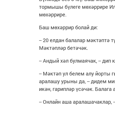
тормышы бүлеге мөхәррире Иль
мөхәррире.
Баш мөхәррир болай ди:
-- 20 елдан балалар мәктәптә 
Мәктәпләр бетәчәк.
-- Андый хәл булмаячак, -- ди
-- Мәктәп ул белем алу йорты г
аралашу урыны да, -- дидем мин
икән, гарипләр үсәчәк. Балага 
-- Онлайн аша аралашачаклар, 