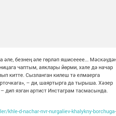
а әле, безнең әле гөрләп яшисееее... Мәскәүдә
ницага чаптым, аяклары йөрми, хәле дә начар
лып китте. Сызланган килеш тә елмаерга
точкага», – ди, шаяртырга да тырыша. Хәзер
– дип язган артист Инстаграм тасмасында.
er/khle-d-nachar-nvr-nurgaliev-khalykny-borchuga-