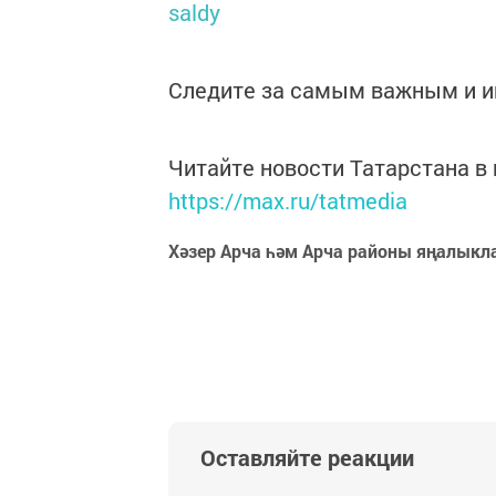
saldy
Следите за самым важным и 
Читайте новости Татарстана 
https://max.ru/tatmedia
Хәзер Арча һәм Арча районы яңалыкл
Оставляйте реакции