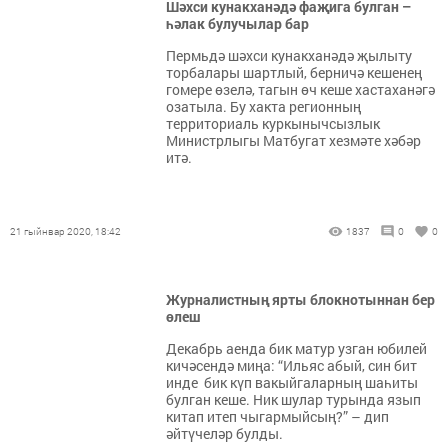
Шәхси кунакханәдә фаҗига булган –
һәлак булучылар бар
Пермьдә шәхси кунакханәдә җылыту
торбалары шартлый, берничә кешенең
гомере өзелә, тагын өч кеше хастаханәгә
озатыла. Бу хакта регионның
территориаль куркынычсызлык
Министрлыгы Матбугат хезмәте хәбәр
итә.
21 гыйнвар 2020, 18:42
1837
0
0
Журналистның ярты блокнотыннан бер
өлеш
Декабрь аенда бик матур узган юбилей
кичәсендә миңа: “Ильяс абый, син бит
инде бик күп вакыйгаларның шаһиты
булган кеше. Ник шулар турында язып
китап итеп чыгармыйсың?” – дип
әйтүчеләр булды.