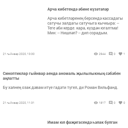
Арча кибетендә әбине күзәтәләр
Арча кибетләренең берсендә кассадагы
сатучы залдагы сатучыга кычкыра: --
Теге әби керде. кара, күздән югалтма!
Мин: -- Нишләп? -- дип сорадым.
21 гыйнвар 2020, 13:30
2944
0
1
Синоптиклар гыйнвар аенда аномаль җылылыкның сәбәбен
аңлатты
Бу хәлнең озак дәвам итүе гадәти түгел, ди Роман Вильфанд.
21 гыйнвар 2020, 11:31
1817
0
0
Имам юл фаҗигасендә һәлак булган