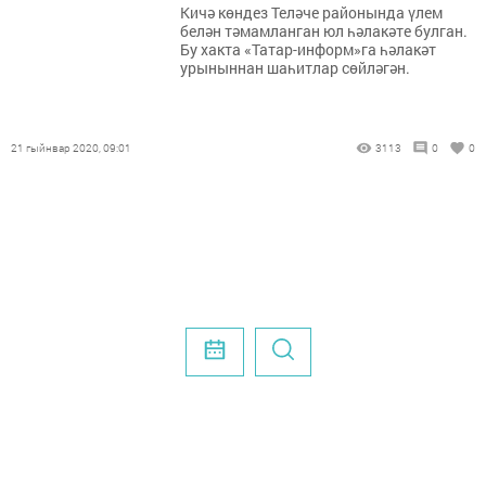
Кичә көндез Теләче районында үлем
белән тәмамланган юл һәлакәте булган.
Бу хакта «Татар-информ»га һәлакәт
урыныннан шаһитлар сөйләгән.
21 гыйнвар 2020, 09:01
3113
0
0