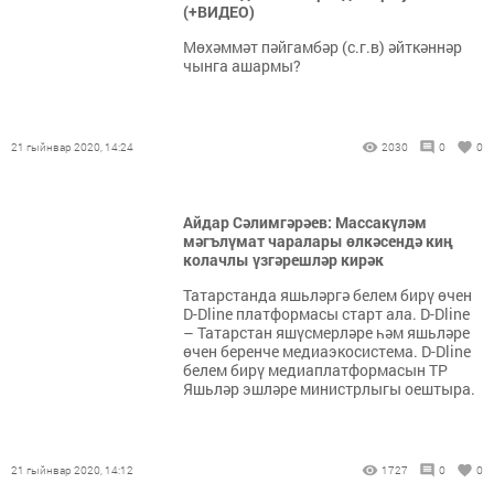
(+ВИДЕО)
Мөхәммәт пәйгамбәр (с.г.в) әйткәннәр
чынга ашармы?
21 гыйнвар 2020, 14:24
2030
0
0
Айдар Сәлимгәрәев: Массакүләм
мәгълүмат чаралары өлкәсендә киң
колачлы үзгәрешләр кирәк
Татарстанда яшьләргә белем бирү өчен
D-Dline платформасы старт ала. D-Dline
– Татарстан яшүсмерләре һәм яшьләре
өчен беренче медиаэкосистема. D-Dline
белем бирү медиаплатформасын ТР
Яшьләр эшләре министрлыгы оештыра.
21 гыйнвар 2020, 14:12
1727
0
0