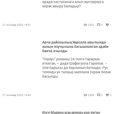
арада хастаханәгә алып җиткерергә
кирәк авыру баладыр?
21 гыйнвар 2020, 15:01
2332
0
1
Арча районының Яңасала авылында
халык язучысына багышланган әдәби
бакча ачылды
“Намус” романы 24 телгә тәрҗемә
ителгән, – диде Шәфигулла Гарипов. –
Әле барысы да барланып бетмәде. Рус
телендә ун тапкыр миллион тираж белән
басылды.
21 гыйнвар 2020, 14:40
2306
0
0
Изге Мәдинә шәһәрендә кар яуган