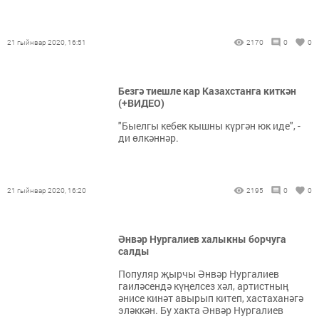
21 гыйнвар 2020, 16:51
2170
0
0
Безгә тиешле кар Казахстанга киткән
(+ВИДЕО)
"Быелгы кебек кышны күргән юк иде", -
ди өлкәннәр.
21 гыйнвар 2020, 16:20
2195
0
0
Әнвәр Нургалиев халыкны борчуга
салды
Популяр җырчы Әнвәр Нургалиев
гаиләсендә күңелсез хәл, артистның
әнисе кинәт авырып китеп, хастаханәгә
эләккән. Бу хакта Әнвәр Нургалиев