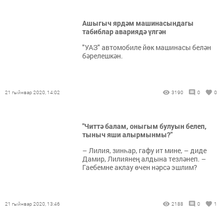
Ашыгыч ярдәм машинасындагы
табиблар авариядә үлгән
"УАЗ" автомобиле йөк машинасы белән
бәрелешкән.
21 гыйнвар 2020, 14:02
3190
0
0
"Читтә балам, оныгым булуын белеп,
тыныч яши алырмынмы?"
– Лилия, зинһар, гафу ит мине, – диде
Дамир, Лилиянең алдына тезләнеп. –
Гаебемне аклау өчен нәрсә эшлим?
21 гыйнвар 2020, 13:46
2188
0
1