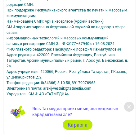
редакций СМИ.
При поддержке Республиканского агентства по печати и массовым
коммуникациям.
Наименование СМИ: Арча хәбәрләре (Арский вестник)
СМИ зарегистрировано Федеральной службой по надзору в сфере
связи,
информационных технологий и массовых коммуникаций
запись о регистрации СМИ Эл № ФС77–87940 от 16.08.2024
ФИО главного редактора: Насибуллин Исрафил Рахматуллович
Адрес редакции: 422000, Российская Федерация, Республика
Татарстан, Арский муниципальный район, г. Арск, ул. Банковская, д.
2а
Адрес учредителя: 420066, Россия, Республика Татарстан, Г.Казань,
ул.Декабристов, д.2
Телефон редакции: 8(84366) 3-10-58, 89179076963.
Электронная почта: arskij-vestnik@tatmedia.com
Учредитель СМИ: АО «ТАТМЕДИА»
Антикоррупционная политика
Яшь Татмедиа проектының яңа видеосын
АО «ТАТМЕДИА» использует «cookie»
для персонализации сервисов и
карадыгызмы әле?
удобства пользователей сайтом.
Использование «cookie» можно отменить в настройках браузера.
Карарга
Политика конфиденциальности