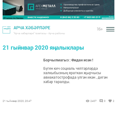
АРЧА ХӘБӘРЛӘРЕ
16+
"Арча хәбәрләре" газетасы - Арча районы
21 гыйнвар 2020 яңалыклары
Борчылмагыз : Фидан исән !
Бүген кич социаль челтәрләрдә
халкыбызның яраткан җырчысы
авиакатострофада үлгән икән , дигән
хәбәр таралды.
21 гыйнвар 2020, 20:47
2407
0
2