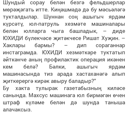
Шундый сорау белән безгә фельдшерлар
мөрәҗәгать итте. Киңәшмәдә дә бу мәсьәләгә
тукталдылар. Шуннан соң ашыгыч ярдәм
күрсәтү, юл-патруль хезмәте машиналары
белән юлларга чыга башладык, – диде
ЮХИДИ бүлекчәсе җитәкчесе Ришат Хуҗин. –
Хаклары бармы? – дип сораганнар
инстаграмда. ЮХИДИ хезмәткәре туктатып
әйткәнче аның профилактик операция икәнен
кем белә? Бәлки, ашыгыч ярдәм
машинасында тиз арада хастаханәгә алып
җиткерергә кирәк авыру баладыр?”
Бу хакта тулырак газетабызның киләсе
санында. Махсус машинага юл бирмәгән өчен
штраф күләме белән дә шунда таныша
алачаксыз.