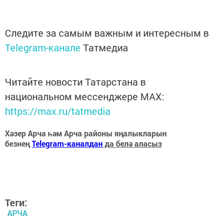
Следите за самым важным и интересным в
Telegram-канале
Татмедиа
Читайте новости Татарстана в
национальном мессенджере MАХ:
https://max.ru/tatmedia
Хәзер Арча һәм Арча районы яңалыкларын
безнең
Telegram-каналдан
да белә аласыз
Теги:
АРЧА