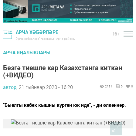
АРЧА ХӘБӘРЛӘРЕ
16+
"Арча хәбәрләре" газетасы - Арча районы
АРЧА ЯҢАЛЫКЛАРЫ
Безгә тиешле кар Казахстанга киткән
(+ВИДЕО)
автор,
21 гыйнвар 2020 - 16:20
2191
0
0
"Быелгы кебек кышны күргән юк иде", - ди өлкәннәр.