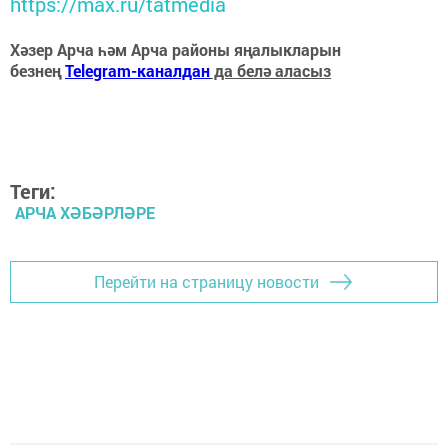
https://max.ru/tatmedia
Хәзер Арча һәм Арча районы яңалыкларын
безнең
Telegram-каналдан
да белә аласыз
Теги:
АРЧА ХӘБӘРЛӘРЕ
Перейти на страницу новости