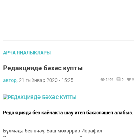
АРЧА ЯҢАЛЫКЛАРЫ
Редакциядә бәхәс купты
автор,
21 гыйнвар 2020 - 15:25
2466
0
0
Редакциядә без кайчакта шау итеп бәхәсләшеп алабыз.
Бүлмәдә без өчәү. Баш мөхәррир Исрафил