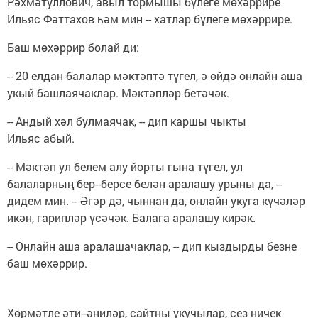
Рәхмәтуллович, авыл тормышы бүлеге мөхәррире
Ильяс Фәттахов һәм мин -- хатлар бүлеге мөхәррире.
Баш мөхәррир болай ди:
-- 20 елдан балалар мәктәптә түгел, ә өйдә онлайн аша
укый башлаячаклар. Мәктәпләр бетәчәк.
-- Андый хәл булмаячак, -- дип каршы чыкты
Ильяс абый.
-- Мәктәп ул белем алу йорты гына түгел, ул
балаларның бер--берсе белән аралашу урыны да, --
дидем мин. -- Әгәр дә, чыннан да, онлайн укуга күчәләр
икән, гарипләр үсәчәк. Балага аралашу кирәк.
-- Онлайн аша аралашачаклар, -- дип кыздырды безне
баш мөхәррир.
Хөрмәтле әти--әниләр, сайтны укучылар, сез ничек