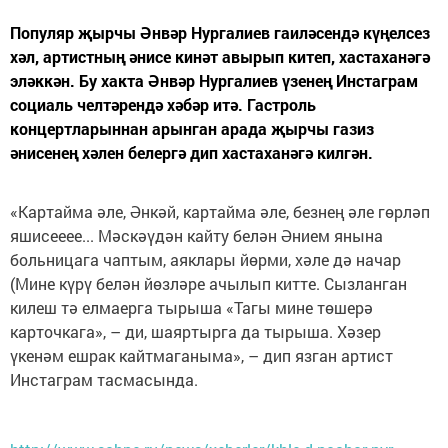
Популяр җырчы Әнвәр Нургалиев гаиләсендә күңелсез
хәл, артистның әнисе кинәт авырып китеп, хастаханәгә
эләккән. Бу хакта Әнвәр Нургалиев үзенең Инстаграм
социаль челтәрендә хәбәр итә. Гастроль
концертларыннан арынган арада җырчы газиз
әнисенең хәлен белергә дип хастаханәгә килгән.
«Картайма әле, Әнкәй, картайма әле, безнең әле гөрләп
яшисееее... Мәскәүдән кайту белән Әнием янына
больницага чаптым, аяклары йөрми, хәле дә начар
(Мине күрү белән йөзләре ачылып китте. Сызланган
килеш тә елмаерга тырыша «Тагы мине төшерә
карточкага», – ди, шаяртырга да тырыша. Хәзер
үкенәм ешрак кайтмаганыма», – дип язган артист
Инстаграм тасмасында.