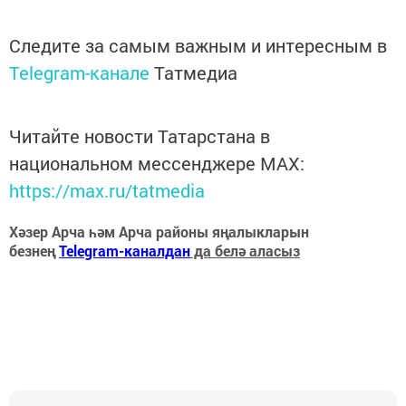
Следите за самым важным и интересным в
Telegram-канале
Татмедиа
Читайте новости Татарстана в
национальном мессенджере MАХ:
https://max.ru/tatmedia
Хәзер Арча һәм Арча районы яңалыкларын
безнең
Telegram-каналдан
да белә аласыз