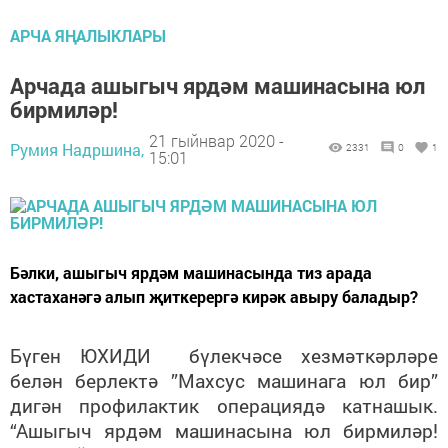
АРЧА ЯҢАЛЫКЛАРЫ
Арчада ашыгыч ярдәм машинасына юл
бирмиләр!
21 гыйнвар 2020 -
Румия Надршина,
2331
0
1
15:01
Бәлки, ашыгыч ярдәм машинасында тиз арада
хастаханәгә алып җиткерергә кирәк авыру баладыр?
Бүген ЮХИДИ бүлекчәсе хезмәткәрләре
белән берлектә ”Махсус машинага юл бир”
дигән профилактик операциядә катнашык.
“Ашыгыч ярдәм машинасына юл бирмиләр!