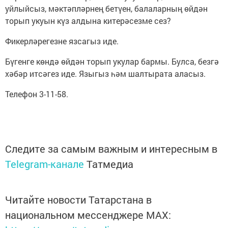
уйлыйсыз, мәктәпләрнең бетүен, балаларның өйдән
торып укуын күз алдына китерәсезме сез?
Фикерләрегезне язсагыз иде.
Бүгенге көндә өйдән торып укулар бармы. Булса, безгә
хәбәр итсәгез иде. Языгыз һәм шалтырата аласыз.
Телефон 3-11-58.
Следите за самым важным и интересным в
Telegram-канале
Татмедиа
Читайте новости Татарстана в
национальном мессенджере MАХ: