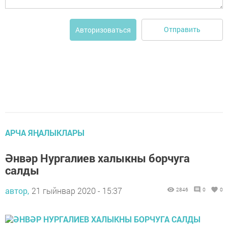
Отправить
Авторизоваться
АРЧА ЯҢАЛЫКЛАРЫ
Әнвәр Нургалиев халыкны борчуга
салды
автор,
21 гыйнвар 2020 - 15:37
2846
0
0