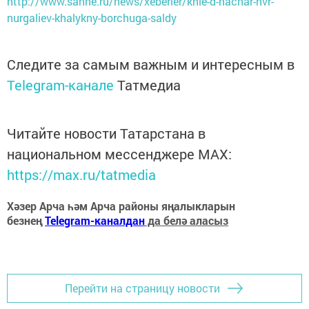
http://www.sahne.ru/news/xeberler/khle-d-nachar-nvr-
nurgaliev-khalykny-borchuga-saldy
Следите за самым важным и интересным в
Telegram-канале
Татмедиа
Читайте новости Татарстана в
национальном мессенджере MАХ:
https://max.ru/tatmedia
Хәзер Арча һәм Арча районы яңалыкларын
безнең
Telegram-каналдан
да белә аласыз
Перейти на страницу новости