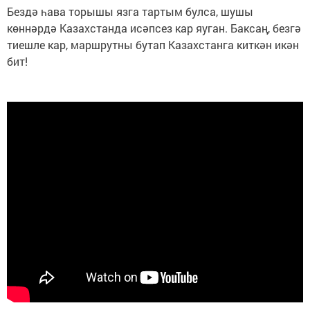
Бездә һава торышы язга тартым булса, шушы
көннәрдә Казахстанда исәпсез кар яуган. Баксаң, безгә
тиешле кар, маршрутны бутап Казахстанга киткән икән
бит!