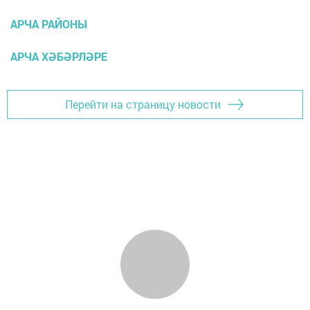
АРЧА РАЙОНЫ
АРЧА ХӘБӘРЛӘРЕ
Перейти на страницу новости