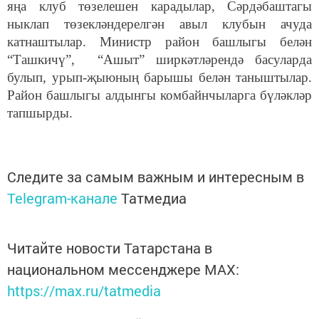
яңа клуб төзелешен карадылар, Сәрдәбаштагы
ныклап төзекләндерелгән авыл клубын ачуда
катнаштылар. Министр район башлыгы белән
“Ташкичү”, “Ашыт” ширкәтләрендә басуларда
булып, урып-җыюның барышы белән таныштылар.
Район башлыгы алдынгы комбайнчыларга бүләкләр
тапшырды.
Следите за самым важным и интересным в
Telegram-канале
Татмедиа
Читайте новости Татарстана в
национальном мессенджере MАХ:
https://max.ru/tatmedia