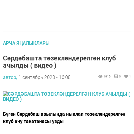
АРЧА ЯҢАЛЫКЛАРЫ
Сәрдәбашта төзекләндерелгән клуб
ачылды ( видео )
автор,
1 сентябрь 2020 - 16:08
1910
0
1
Бүген Сәрдәбаш авылында ныклап төзекләндерелгән
клуб ачу танатанасы узды