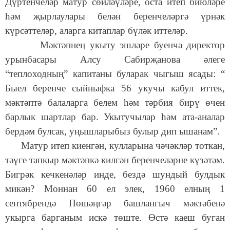
Дүртенчеләр матур сөйләүләре, оста итеп биюләре
һәм җырлаулары белән беренчеләргә үрнәк
күрсәттеләр, аларга китаплар бүләк иттеләр.
Мәктәпнең укыту эшләре буенча директор
урынбасары Алсу Сабирҗанова әлеге
“теплоходның” капитаны буларак чыгыш ясады: “
Быел беренче сыйныфка 56 укучы кабул иттек,
мәктәптә балаларга белем һәм тәрбия бирү өчен
барлык шартлар бар. Укытучылар һәм ата-аналар
бердәм булсак, уңышларыбыз булыр дип ышанам”.
Матур итеп киенгән, кулларына чәчәкләр тоткан,
тәүге тапкыр мәктәпкә килгән беренчеләрне күзәтәм.
Бигрәк кечкенәләр инде, бездә шундый булдык
микән? Моннан 60 ел элек, 1960 елның 1
сентябрендә Пөшәңгәр башлангыч мәктәбенә
укырга барганым искә төште. Өстә каеш буган