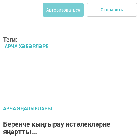
Отправить
Авторизоваться
Теги:
АРЧА ХӘБӘРЛӘРЕ
АРЧА ЯҢАЛЫКЛАРЫ
Беренче кыңгырау истәлекләрне
яңартты...