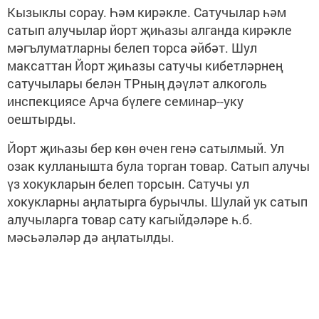
Кызыклы сорау. Һәм кирәкле. Сатучылар һәм
сатып алучылар йорт җиһазы алганда кирәкле
мәгълуматларны белеп торса әйбәт. Шул
максаттан Йорт җиһазы сатучы кибетләрнең
сатучылары белән ТРның дәүләт алкоголь
инспекциясе Арча бүлеге семинар--уку
оештырды.
Йорт җиһазы бер көн өчен генә сатылмый. Ул
озак кулланышта була торган товар. Сатып алучы
үз хокукларын белеп торсын. Сатучы ул
хокукларны аңлатырга бурычлы. Шулай ук сатып
алучыларга товар сату кагыйдәләре һ.б.
мәсьәләләр дә аңлатылды.