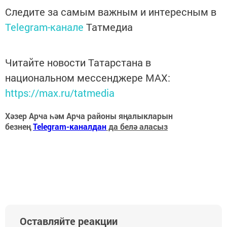
Следите за самым важным и интересным в
Telegram-канале
Татмедиа
Читайте новости Татарстана в
национальном мессенджере MАХ:
https://max.ru/tatmedia
Хәзер Арча һәм Арча районы яңалыкларын
безнең
Telegram-каналдан
да белә аласыз
Оставляйте реакции