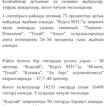
Комбайннар артыннан ук саламны җыйдылар,
туфрак эшкәртәләр, көзге чәчүне төгәлләделәр.
1 сентябрьгә районда игеннәр 75 проценттан артык
мәйданда җыйнап алынды. “Курса МТС”ы ширкәте
якын көннәрдә уракны тәмамлый. “Төрнәле–
Пошалым”, “Тукай”, “Ашыт” хуҗалыкларында
әлегә игеннәрнең 54–56 проценты гына җыйнап
алынды.
Район буенча бер гектардан уртача уңыш – 38
центнер. “Кырлай”, “Курса МТС”ы, “Игенче,
“Тукай”, “Казанка”, “Ак барс” агрокомплексы”
ширкәтләрендә – 47,7–40 центнер.
Көзге культуралар 14233 гектарда (план 16400
гектар) чәчелде. 9 хуҗалык чәчүне төгәлләде.
“Кырлай” ширкәтендә 98 гектарда бәрәңге алынды.