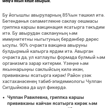
меңгә якын кеше авырый.
Бу йогышлы авыруларның 85%ын тәшкил итә.
Бөтендөнья сәламәтлекне саклау оешмасы
гриппка каршы вакцинация ясатырга тәкъдим
итә. Бу авырудан саклануның һәм
иммунитетны ныгытуның бердәнбер дөрес
ысулы. 90% очракта вакцина авыруны
булдырмый калырга ярдәм итә. Авырган
очракта да, ул катлаулы формада булмый һәм
организмга зарар китерми. Үзеңне һәм
якыннарыңны саклыйсың килә икән,
прививканы ясатырга кирәк! Район үзәк
хастаханәсенең табиб-эпидемиологы Чулпан
Ситдыйкова да шул фикердә.
Чулпан Равилевна, гриппка каршы
прививканы кайчан ясатырга кирәк һәм