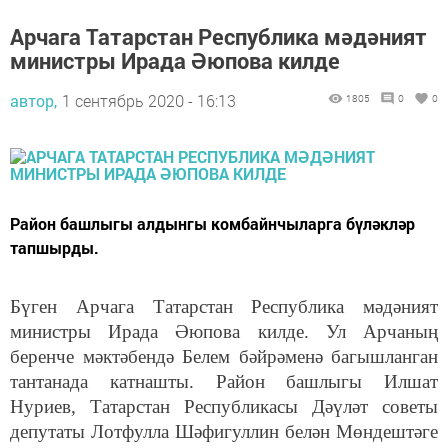
Арчага Татарстан Республика мәдәният
министры Ирада Әюпова килде
автор,
1 сентябрь 2020 - 16:13
1805
0
0
Район башлыгы алдынгы комбайнчыларга бүләкләр
тапшырды.
Бүген Арчага Татарстан Республика мәдәният
министры Ирада Әюпова килде. Ул Арчаның
беренче мәктәбендә Белем бәйрәменә багышланган
тантанада катнашты. Район башлыгы Илшат
Нуриев, Татарстан Республикасы Дәүләт советы
депутаты Лотфулла Шәфигуллин белән Мөндештәге