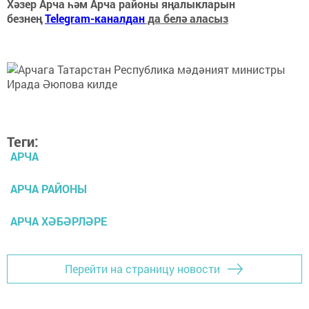
Хәзер Арча һәм Арча районы яңалыкларын
безнең
Telegram-каналдан
да белә аласыз
Теги:
АРЧА
АРЧА РАЙОНЫ
АРЧА ХӘБӘРЛӘРЕ
Перейти на страницу новости