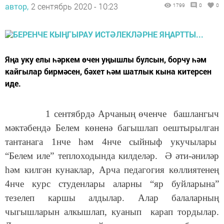
автор,
2 сентябрь 2020 - 10:23
1799
0
0
Яңа уку елы һәркем өчен уңышлы булсын, борчу һәм
кайгылар бирмәсен, бәхет һәм шатлык кына китерсен
иде.
1 сентябрдә Арчаның өченче башлангыч
мәктәбендә Белем көненә багышлап оештырылган
тантанага 1нче һәм 4нче сыйныф укучылары
“Белем иле” теплоходында килделәр. Ә әти-әниләр
һәм килгән кунаклар, Арча педагогия көллиятенең
4нче курс студенлары аларны “яр буйларына”
тезелеп каршы алдылар. Алар балаларның
чыгышларын алкышлап, куанып карап тордылар.