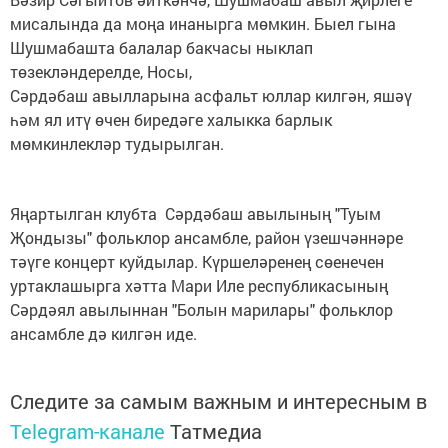
мисалында да моңа инанырга мөмкин. Быел гына
Шушмабашта балалар бакчасы ныклап
төзекләндерелде, Носы,
Сәрдәбаш авылларына асфальт юллар килгән, яшәү
һәм ял итү өчен биредәге халыкка барлык
мөмкинлекләр тудырылган.
Яңартылган клубта Сәрдәбаш авылының "Туым
Җондызы" фольклор ансамбле, район үзешчәннәре
тәүге концерт куйдылар. Күршеләренең сөенечен
уртаклашырга хәтта Мари Иле республикасының
Сәрдәял авылыннан "Болын марилары" фольклор
ансамбле дә килгән иде.
Следите за самым важным и интересным в
Telegram-канале
Татмедиа