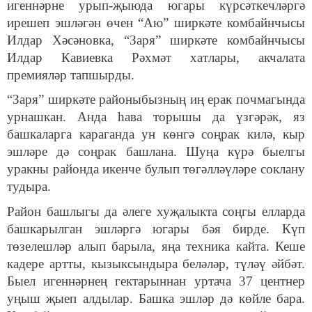
игеннәрне урып-җыюда югары күрсәткечләргә
ирешеп эшләгән өчен “Аю” ширкәте комбайнчысы
Илдар Хәсәновка, “Заря” ширкәте комбайнчысы
Илдар Кавиевка Рәхмәт хатлары, акчалата
премияләр тапшырды.
“Заря” ширкәте районыбызның иң ерак почмагында
урнашкан. Анда һава торышы да үзгәрәк, яз
башкаларга караганда ун көнгә соңрак килә, кыр
эшләре дә соңрак башлана. Шуңа күрә быелгы
уракны районда икенче булып төгәлләүләре соклану
тудыра.
Район башлыгы да әлеге хуҗалыкта соңгы елларда
башкарылган эшләргә югары бәя бирде. Күп
төзелешләр алып барыла, яңа техника кайта. Кеше
кадере артты, кызыксындыра беләләр, түләү әйбәт.
Быел игеннәрнең гектарыннан уртача 37 центнер
уңыш җыеп алдылар. Башка эшләр дә көйле бара.