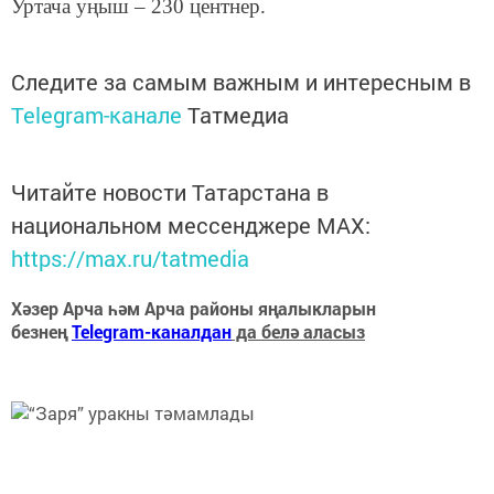
Уртача уңыш – 230 центнер.
Следите за самым важным и интересным в
Telegram-канале
Татмедиа
Читайте новости Татарстана в
национальном мессенджере MАХ:
https://max.ru/tatmedia
Хәзер Арча һәм Арча районы яңалыкларын
безнең
Telegram-каналдан
да белә аласыз