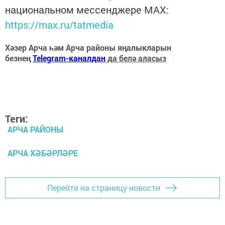
национальном мессенджере MАХ:
https://max.ru/tatmedia
Хәзер Арча һәм Арча районы яңалыкларын
безнең
Telegram-каналдан
да белә аласыз
Теги:
АРЧА РАЙОНЫ
АРЧА ХӘБӘРЛӘРЕ
Перейти на страницу новости