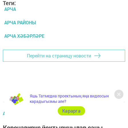
Теги:
АРЧА
АРЧА РАЙОНЫ
АРЧА ХӘБӘРЛӘРЕ
Перейти на страницу новости
Яшь Татмедиа проектының яңа видеосын
карадыгызмы әле?
Карарга
АРЧА ЯҢАЛЫКЛАРЫ
Коронавирус йоктыручылар саны