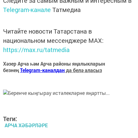
Следите за самым важным и интересным в
Telegram-канале
Татмедиа
Читайте новости Татарстана в
национальном мессенджере MАХ:
https://max.ru/tatmedia
Хәзер Арча һәм Арча районы яңалыкларын
безнең
Telegram-каналдан
да белә аласыз
Теги:
АРЧА ХӘБӘРЛӘРЕ