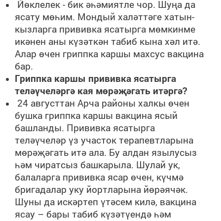
Йөклелек - бик әһәмиятле чор. Шуңа да
ясату мөһим. Мондый халәттәге хатын-
кызларга прививка ясатырга мөмкинме
икәнен аны күзәткән табиб кына хәл итә.
Алар өчен гриппка каршы махсус вакцина
бар.
Гриппка каршы прививка ясатырга
теләүчеләргә кая мөрәҗәгать итәргә?
24 августтан Арча районы халкы өчен
бушка гриппка каршы вакцина ясый
башланды. Прививка ясатырга
теләүчеләр үз участок терапевтларына
мөрәҗәгать итә ала. Бу алдан язылусыз
һәм чиратсыз башкарыла. Шулай ук,
балаларга прививка ясар өчен, күчмә
бригадалар уку йортларына йөрәячәк.
Шуны да искәртеп үтәсем килә, вакцина
ясау – бары табиб күзәтүендә һәм