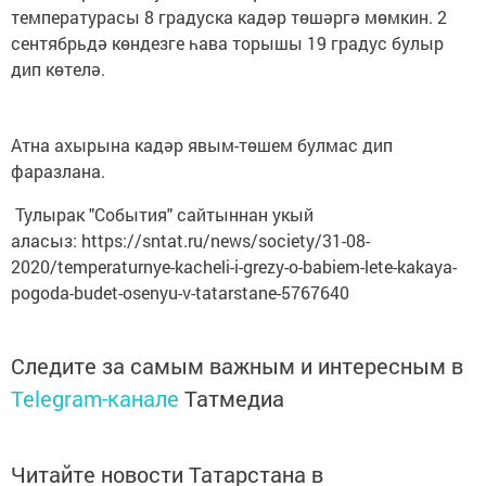
температурасы 8 градуска кадәр төшәргә мөмкин. 2
сентябрьдә көндезге һава торышы 19 градус булыр
дип көтелә.
Атна ахырына кадәр явым-төшем булмас дип
фаразлана.
Тулырак "События" сайтыннан укый
аласыз: https://sntat.ru/news/society/31-08-
2020/temperaturnye-kacheli-i-grezy-o-babiem-lete-kakaya-
pogoda-budet-osenyu-v-tatarstane-5767640
Следите за самым важным и интересным в
Telegram-канале
Татмедиа
Читайте новости Татарстана в