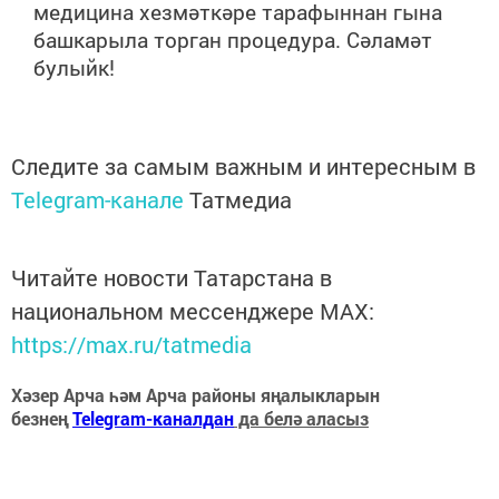
медицина хезмәткәре тарафыннан гына
башкарыла торган процедура. Сәламәт
булыйк!
Следите за самым важным и интересным в
Telegram-канале
Татмедиа
Читайте новости Татарстана в
национальном мессенджере MАХ:
https://max.ru/tatmedia
Хәзер Арча һәм Арча районы яңалыкларын
безнең
Telegram-каналдан
да белә аласыз