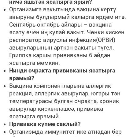
ничә яшьтән ясатырга ярый?
Организмга вакытында вакцина кертү
авыруны булдырмый калырга ярдәм итә.
Сентябрь-октябрь айлары – вакцина
ясату өчен иң кулай вакыт. Чөнки кискен
респиратор вируслы инфекция(ОРВИ)
авыруларының арткан вакыты түгел.
Гриппка каршы прививканы 6 айдан
ясатырга мөмкин.
Нинди очракта прививканы ясатырга
ярамый?
Вакцина компонентларына аллергик
реакция, аллергик авырулар, югары тән
температурасы булган очракта, хроник
авырулар кискенләшсә, прививка
ясатырга ярамый.
Прививка күпме саклый?
Организмда иммунитет ике атнадан бер