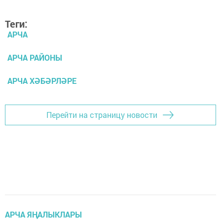
Теги:
АРЧА
АРЧА РАЙОНЫ
АРЧА ХӘБӘРЛӘРЕ
Перейти на страницу новости
АРЧА ЯҢАЛЫКЛАРЫ