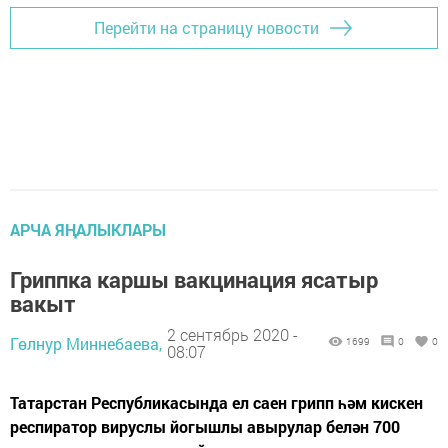
Перейти на страницу новости
АРЧА ЯҢАЛЫКЛАРЫ
Гриппка каршы вакцинация ясатыр
вакыт
2 сентябрь 2020 -
Гөлнур Миннебаева,
1699
0
0
08:07
Татарстан Республикасында ел саен грипп һәм кискен
респиратор вируслы йогышлы авырулар белән 700