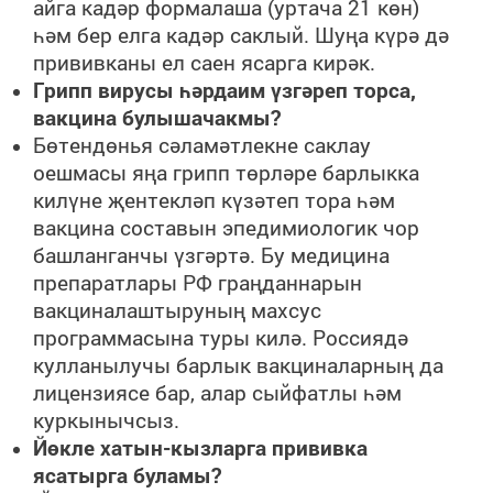
айга кадәр формалаша (уртача 21 көн)
һәм бер елга кадәр саклый. Шуңа күрә дә
прививканы ел саен ясарга кирәк.
Грипп вирусы һәрдаим үзгәреп торса,
вакцина булышачакмы?
Бөтендөнья сәламәтлекне саклау
оешмасы яңа грипп төрләре барлыкка
килүне җентекләп күзәтеп тора һәм
вакцина составын эпедимиологик чор
башланганчы үзгәртә. Бу медицина
препаратлары РФ граңданнарын
вакциналаштыруның махсус
программасына туры килә
. Россия
дә
кулланылучы барлык вакциналарның да
лицензиясе бар, алар сыйфатлы һәм
куркынычсыз.
Йөкле хатын-кызларга прививка
ясатырга буламы?