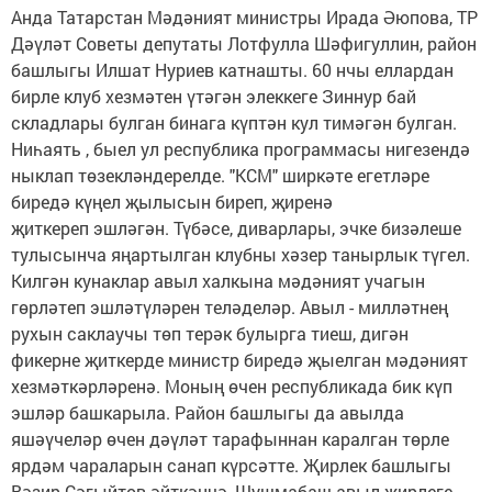
Анда Татарстан Мәдәният министры Ирада Әюпова, ТР
Дәүләт Советы депутаты Лотфулла Шәфигуллин, район
башлыгы Илшат Нуриев катнашты. 60 нчы еллардан
бирле клуб хезмәтен үтәгән элеккеге Зиннур бай
складлары булган бинага күптән кул тимәгән булган.
Ниһаять , быел ул республика программасы нигезендә
ныклап төзекләндерелде. "КСМ" ширкәте егетләре
биредә күңел җылысын биреп, җиренә
җиткереп эшләгән. Түбәсе, диварлары, эчке бизәлеше
тулысынча яңартылган клубны хәзер танырлык түгел.
Килгән кунаклар авыл халкына мәдәният учагын
гөрләтеп эшләтүләрен теләделәр. Авыл - милләтнең
рухын саклаучы төп терәк булырга тиеш, дигән
фикерне җиткерде министр биредә җыелган мәдәният
хезмәткәрләренә. Моның өчен республикада бик күп
эшләр башкарыла. Район башлыгы да авылда
яшәүчеләр өчен дәүләт тарафыннан каралган төрле
ярдәм чараларын санап күрсәтте. Җирлек башлыгы
Вәзир Сәгыйтов әйткәнчә, Шушмабаш авыл җирлеге