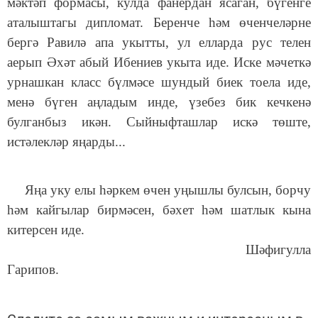
мәктәп формасы, кулда фанердан ясаган, бүгенге
аталыштагы дипломат. Беренче һәм өченчеләрне
бергә Равилә апа укытты, ул елларда рус телен
аерып Әхәт абый Ибениев укыта иде. Иске мәчеткә
урнашкан класс бүлмәсе шундый биек тоела иде,
менә бүген аңладым инде, үзебез бик кечкенә
булганбыз икән. Сыйныфташлар искә төште,
истәлекләр яңарды...
Яңа уку елы һәркем өчен уңышлы булсын, борчу
һәм кайгылар бирмәсен, бәхет һәм шатлык кына
китерсен иде.
Шәфигулла
Гарипов.