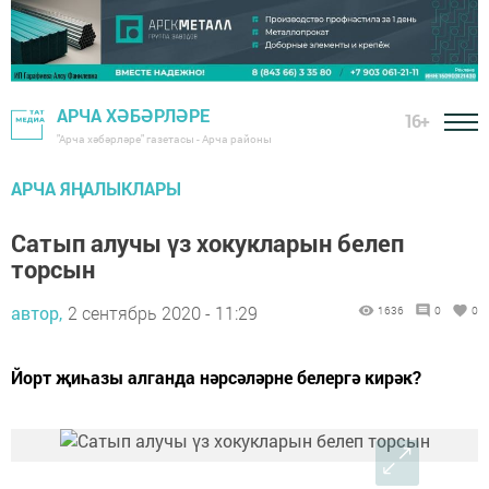
АРЧА ХӘБӘРЛӘРЕ
16+
"Арча хәбәрләре" газетасы - Арча районы
АРЧА ЯҢАЛЫКЛАРЫ
Сатып алучы үз хокукларын белеп
торсын
автор,
2 сентябрь 2020 - 11:29
1636
0
0
Йорт җиһазы алганда нәрсәләрне белергә кирәк?