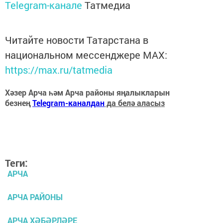
Telegram-канале
Татмедиа
Читайте новости Татарстана в
национальном мессенджере MАХ:
https://max.ru/tatmedia
Хәзер Арча һәм Арча районы яңалыкларын
безнең
Telegram-каналдан
да белә аласыз
Теги:
АРЧА
АРЧА РАЙОНЫ
АРЧА ХӘБӘРЛӘРЕ