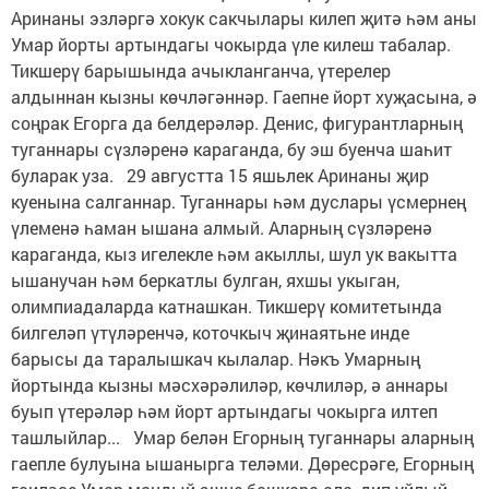
Аринаны эзләргә хокук сакчылары килеп җитә һәм аны
Умар йорты артындагы чокырда үле килеш табалар.
Тикшерү барышында ачыкланганча, үтерелер
алдыннан кызны көчләгәннәр. Гаепне йорт хуҗасына, ә
соңрак Егорга да бел­дерәләр. Денис, фигурантларның
туганнары сүзләренә караганда, бу эш буенча шаһит
буларак уза. 29 августта 15 яшьлек Аринаны җир
куенына салганнар. Туганнары һәм дуслары үсмернең
үлеменә һаман ышана алмый. Аларның сүзләренә
караганда, кыз игелекле һәм акыллы, шул ук вакытта
ышанучан һәм беркатлы булган, яхшы укыган,
олимпиадаларда катнашкан. Тикшерү комитетында
билгеләп үтүләренчә, коточкыч җинаятьне инде
барысы да таралышкач кылалар. Нәкъ Умарның
йортында кызны мәсхә­рәлиләр, көчлиләр, ә аннары
буып үтерәләр һәм йорт артындагы чокырга илтеп
ташлыйлар... Умар белән Егорның туганнары аларның
гаепле булуына ышанырга теләми. Дөресрәге, Егорның