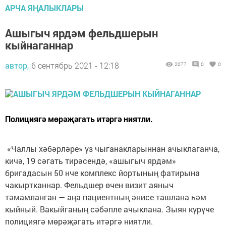
АРЧА ЯҢАЛЫКЛАРЫ
Ашыгыч ярдәм фельдшерын
кыйнаганнар
автор,
6 сентябрь 2021 - 12:18
2077
0
0
Полициягә мөрәҗәгать итәргә ниятли.
«Чаллы хәбәрләре» үз чыганакларыннан ачыклаганча,
кичә, 19 сәгать тирәсендә, «ашыгыч ярдәм»
бригадасын 50 нче комплекс йортының фатирына
чакыртканнар. Фельдшер өчен визит аяныч
тәмамланган — аңа пациентның әнисе ташлана һәм
кыйный. Вакыйганың сәбәпле ачыклана. Зыян күрүче
полициягә мөрәҗәгать итәргә ниятли.