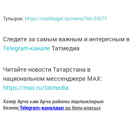
Тулырак:
https://matbugat.ru/news/?id=34271
Следите за самым важным и интересным в
Telegram-канале
Татмедиа
Читайте новости Татарстана в
национальном мессенджере MАХ:
https://max.ru/tatmedia
Хәзер Арча һәм Арча районы яңалыкларын
безнең
Telegram-каналдан
да белә аласыз