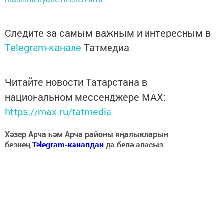
Следите за самым важным и интересным в
Telegram-канале
Татмедиа
Читайте новости Татарстана в
национальном мессенджере MАХ:
https://max.ru/tatmedia
Хәзер Арча һәм Арча районы яңалыкларын
безнең
Telegram-каналдан
да белә аласыз