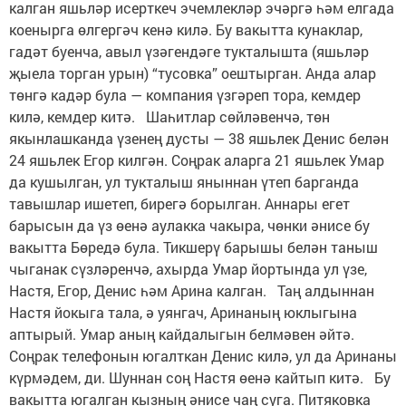
калган яшьләр исерткеч эчемлекләр эчәргә һәм елгада
коенырга өлгергәч кенә килә. Бу вакытта кунаклар,
гадәт буенча, авыл үзә­гендәге тукталышта (яшьләр
җыела торган урын) “тусовка” оештырган. Анда алар
төнгә кадәр була — компания үзгәреп тора, кемдер
килә, кемдер китә. Шаһитлар сөйләвенчә, төн
якынлашканда үзенең дусты — 38 яшьлек Денис белән
24 яшьлек Егор килгән. Соңрак аларга 21 яшьлек Умар
да кушылган, ул тукталыш яныннан үтеп барганда
тавышлар ишетеп, бирегә борылган. Аннары егет
барысын да үз өенә аулакка чакыра, чөнки әнисе бу
вакытта Бөредә була. Тикшерү барышы белән таныш
чыганак сүз­ләренчә, ахырда Умар йортында ул үзе,
Настя, Егор, Денис һәм Арина калган. Таң алдыннан
Настя йокыга тала, ә уянгач, Аринаның юклыгына
аптырый. Умар аның кайдалыгын белмәвен әйтә.
Соңрак телефонын югалткан Денис килә, ул да Аринаны
күрмәдем, ди. Шуннан соң Настя өенә кайтып китә. Бу
вакытта югалган кызның әнисе чаң суга. Питяковка