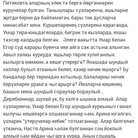
Питяковта аларның элек тә бергә йөргәннәрен
күрүчеләр булган. Танышлары сүзләренчә, яшьләрне
җитди берни дә бәйләмәгән, бары тик дусларча
мөнәсәбәт кенә. Күршеләренең сүзләренә караганда,
Умар тирә-юньдәгеләрдә, бигрәк тә кызларда, яхшы
тәэсир калдыра белгән. Әлеге вакытта Умар белән
Егор суд карары буенча ике айга сак астына алынган.
Авыл халкы куркуда: яшьләр төрле хулиганлык
кылырга мөмкин, ә кеше үтерергә? Янәшәдә шундый
хәлләр булып ятканын белеп, хәзер ничек яшәргә? Бу
бәндәләр бер төрмәдән котылыр, балаларны ничек
берүзләрен урамга чыгарырга? Йөзләрчә кешенең
башын менә шундый сораулар бораулый...
Дерябкиннар, шулай ук, бу хәлгә ышана алмый. Алар
сүзләренчә, Умар белән Егор шундый куркыныч гамәл
кылучы кешеләргә охшамаганнар һәм, Арина югалгач,
үзләрен “үтерүчеләр кебек” тотмаганнар. Алар билгеләп
үткәнчә, Настя Арина һәлак булганнан соң йоклый
алмый һәм өйдән чыгарга курка. Аның социаль