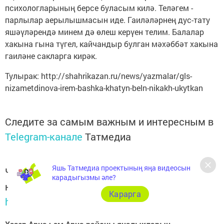
психологларының берсе буласым килә. Теләгем -
парлылар аерылышмасын иде. Гаиләләрнең дус-тату
яшәүләрендә минем дә өлеш керүен телим. Балалар
хакына гына түгел, кайчандыр булган мәхәббәт хакына
гаиләне сакларга кирәк.
Тулырак: http://shahrikazan.ru/news/yazmalar/gls-
nizametdinova-irem-bashka-khatyn-beln-nikakh-ukytkan
Следите за самым важным и интересным в
Telegram-канале
Татмедиа
Яшь Татмедиа проектының яңа видеосын
Читайте новости Татарстана в
карадыгызмы әле?
национальном мессенджере MАХ:
Карарга
https://max.ru/tatmedia