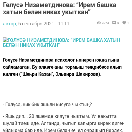
Гөлүсә Низаметдинова: “Ирем башка
хатын белән никах укыткан”
автор,
6 сентябрь 2021 - 11:11
3073
0
1
Гөлүсә Низаметдинова психолог һөнәрен юкка гына
сайламаган. Бу өлкәгә аны тормыш тәҗрибәсе алып
килгән ("Шәһри Казан", Эльвира Шакирова).
- Гөлүсә, ник бик яшьли кияүгә чыктың?
- Яшь дип... 20 яшемдә кияүгә чыктым. Ул вакытта
шулай тиеш иде. Алганда, чыгып калырга кирәк дигән
уйдырма бар иде. Ирем белән өч ел очрашып йөрдек.