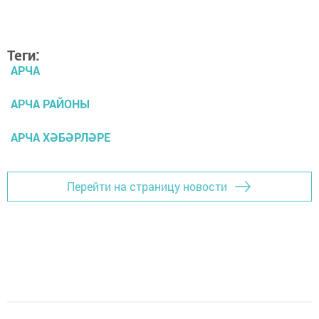
Теги:
АРЧА
АРЧА РАЙОНЫ
АРЧА ХӘБӘРЛӘРЕ
Перейти на страницу новости