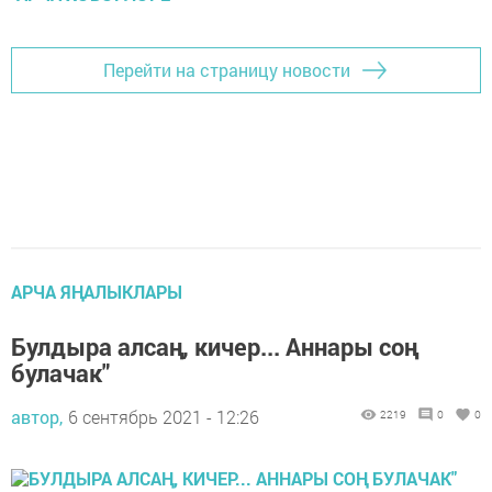
Перейти на страницу новости
АРЧА ЯҢАЛЫКЛАРЫ
Булдыра алсаң, кичер... Аннары соң
булачак"
автор,
6 сентябрь 2021 - 12:26
2219
0
0