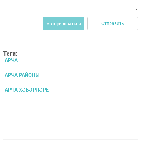
Отправить
Авторизоваться
Теги:
АРЧА
АРЧА РАЙОНЫ
АРЧА ХӘБӘРЛӘРЕ