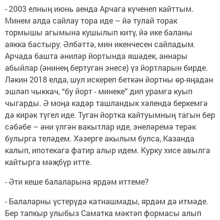
- 2003 елның июнь аенда Арчага күченеп кайттым.
Минем алда сайлау тора иде – йә тулай торак
тормышы агымына кушылып китү, йә ике баланы
аякка бастыру. Әлбәттә, мин икенчесен сайладым.
Арчада башта әниләр йортында яшәдек, аннары
абыйлар (әнинең бертуган энесе) үз йортларын бирде.
Ләкин 2018 елда, шул искереп беткән йортны өр-яңадан
эшләп чыккач, “бу йорт - минеке” дип урамга куып
чыгарды. Ә моңа кадәр ташландык хәлендә беркемгә
дә кирәк түгел иде. Туган йортка кайтуымның тагын бер
сәбәбе – әни үлгән вакытлар иде, энеләремә терәк
булырга теләдем. Хәзерге акылым булса, Казанда
калып, ипотекага фатир алыр идем. Курку хисе авылга
кайтырга мәҗбүр итте.
- Әти кеше балаларына ярдәм иттеме?
- Балаларны үстерүдә катнашмады, ярдәм дә итмәде.
Бер тапкыр улыбыз Саматка мәктәп формасы алып