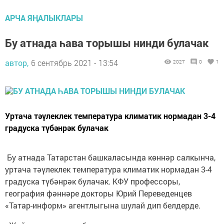
АРЧА ЯҢАЛЫКЛАРЫ
Бу атнада һава торышы нинди булачак
автор,
6 сентябрь 2021 - 13:54
2027
0
1
Уртача тәүлеклек температура климатик нормадан 3-4
градуска түбәнрәк булачак
Бу атнада Татарстан башкаласында көннәр салкынча,
уртача тәүлеклек температура климатик нормадан 3-4
градуска түбәнрәк булачак. КФУ профессоры,
география фәннәре докторы Юрий Переведенцев
«Татар-информ» агентлыгына шулай дип белдерде.