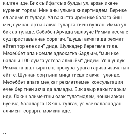
килгән иде. Бик сыйфатсыз булды ул, арзан икәне
күренеп торды. Мин аны улыма кидертмәдем. Бер-ике
ел алимент түләде. Ул вакытта ирем ике балага биш
мең сумнан артык акча түләргә тиеш булган. Әмма ул
бик аз түләде. Сәбәбен Арчада эшләүче Римма исемле
суд приставыннан сорагач, “шушы акчага да рәхмәт
әйтеп тор әле син” диде. Шулкадәр йөрәгемә тиде.
Мәхәббәт апа исемле адвокатка бардым, “мин ике
баланы 100 сумга үстерә алмыйм” дидем. Ул шундук
Риммага шалтыратып, прокуратурага гариза язачагын
әйтте. Шуннан соң гына миңа тиешле акча түләнде.
Мәхәббәт апага мең кат рәхмәтлемен, консультация
өчен бер тиен акча да алмады. Бик авыр вакытларым
иде. Ләкин алиментны озак түләтмәдем, чөнки закон
буенча, балаларга 18 яшь тулгач, ул үзе балалардан
алимент сорарга мөмкин иде.