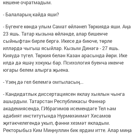
кешене очратмадым.
- Балаларың кайда яши?
- Бүгенге көндә улым Самат өйләнеп Төркиядә яши. Аңа
23 яшь. Татар кызына өйләнде, алар бишенче
сыйныфтан бирле бергә. Икесе дә биюче, төрле
илләрдә чыгыш ясыйлар. Кызым Динәгә - 27 яшь.
Кияүдә түгел. Төркия белән Казан арасында йөри. Ике
илдә дә яшәү хокукы бар. Психология буенча икенче
югары белем алырга җыена.
- Үзең дә гел белемгә омтыласың...
- Кандидатлык диссертациясен яклау хыялын чынга
ашырдым. Татарстан Республикасы Фәннәр
академиясендә, Г.Ибрагимов исемендәге Тел һәм
әдәбият институтында Нурмөхәммәт Хисамов
җитәкчелегендә укып, фәнни хезмәт якладым.
Ректорыбыз Ким Миңнуллин бик ярдәм итте. Алар миңа