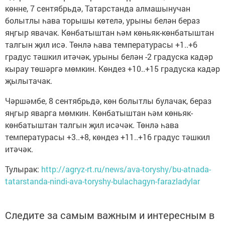
көнне, 7 сентябрьдә, Татарстанда алмашынучан
болытлы һава торышы көтелә, урыны белән бераз
яңгыр явачак. Көнбатыштан һәм көньяк-көнбатыштан
талгын җил исә. Төнлә һава температурасы +1..+6
градус тәшкил итәчәк, урыны белән -2 градуска кадәр
кырау төшәргә мөмкин. Көндез +10..+15 градуска кадәр
җылытачак.
Чәршәмбе, 8 сентябрьдә, көн болытлы булачак, бераз
яңгыр яварга мөмкин. Көнбатыштан һәм көньяк-
көнбатыштан талгын җил исәчәк. Төнлә һава
температурасы +3..+8, көндез +11..+16 градус тәшкил
итәчәк.
Тулырак:
http://agryz-rt.ru/news/ava-toryshy/bu-atnada-
tatarstanda-nindi-ava-toryshy-bulachagyn-farazladylar
Следите за самым важным и интересным в