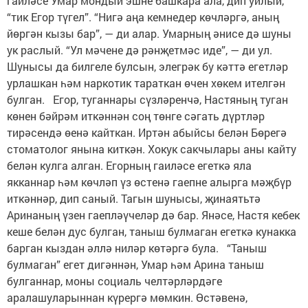
гаиләсе Умар мондый эшне башкара ала, дип уйлый,
“тик Егор түгел”. “Нигә аңа кемнедер көчләргә, аның
йөргән кызы бар”, — ди алар. Умарның әнисе дә шуны
ук раслый. “Ул мәчене дә рәнҗетмәс иде”, — ди ул.
Шунысы да билгеле булсын, элегрәк бу кәттә егетләр
урлашкан һәм наркотик тарат­кан өчен хөкем ителгән
булган. Егор, туганнары сүзләренчә, Нас­тяның туган
көнен бәйрәм иткәннән соң төнге сәгать дүртләр
тирәсендә өенә кайткан. Иртән абыйсы белән Бөрегә
стоматолог янына киткән. Хокук сакчылары аны кайту
белән кулга алган. Егорның гаиләсе егеткә яла
якканнар һәм көчләп үз өстенә гаепне алырга мәҗбүр
иткәннәр, дип саный. Тагын шунысы, җинаятьтә
Аринаның үзен гаепләүчеләр дә бар. Янәсе, Настя кебек
кеше белән дус булган, таныш булмаган егеткә кунакка
барган кыздан әллә ниләр көтәргә була. “Таныш
булмаган” егет дигәннән, Умар һәм Арина таныш
булганнар, моны социаль челтәрләрдәге
аралашуларыннан күрергә мөмкин. Өстә­венә,