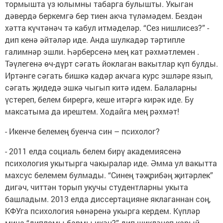
тормышта үз юлымны табарга булышты. Укыган
дәвердә беркемгә бер тиен акча түләмәдем. Бездән
хәтта күчтәнәч тә кабул итмәделәр. “Сез нишлисез?” -
дип кенә әйтәләр иде. Анда шулкадәр тәртипле
галимнәр эшли. Һәрберсенә мең кат рәхмәтлемен .
Тәүлегенә өч-дүрт сәгать йоклаган вакытлар күп булды.
Иртәнге сәгать бишкә кадәр акчага курс эшләре язып,
сәгать җидедә эшкә чыгып китә идем. Балаларны
үстереп, белем бирергә, кеше итәргә кирәк иде. Бу
максатыма да ирештем. Ходайга мең рәхмәт!
- Икенче белемең буенча син – психолог?
- 2011 елда социаль белем бирү академиясенә
психология укытырга чакыралар иде. Әмма ул вакытта
махсус белемем булмады. “Синең тәҗрибәң җитәрлек”
дигәч, читтән торып укучы студентларны укыта
башладым. 2013 елда диссертацияне яклаганнан соң,
КФУга психология һөнәренә укырга кердем. Күпләр
миңа “дипломы бармы икән?” дип шикләнеп карый.