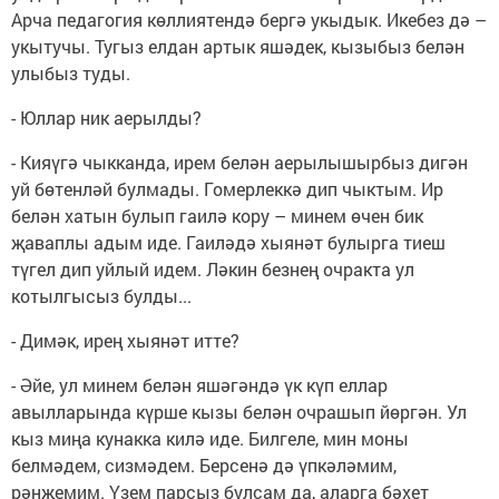
Арча педагогия көллиятендә бергә укыдык. Икебез дә –
укытучы. Тугыз елдан артык яшәдек, кызыбыз белән
улыбыз туды.
- Юллар ник аерылды?
- Кияүгә чыкканда, ирем белән аерылышырбыз дигән
уй бөтенләй булмады. Гомерлеккә дип чыктым. Ир
белән хатын булып гаилә кору – минем өчен бик
җаваплы адым иде. Гаиләдә хыянәт булырга тиеш
түгел дип уйлый идем. Ләкин безнең очракта ул
котылгысыз булды...
- Димәк, ирең хыянәт итте?
- Әйе, ул минем белән яшәгәндә үк күп еллар
авылларында күрше кызы белән очрашып йөргән. Ул
кыз миңа кунакка килә иде. Билгеле, мин моны
белмәдем, сизмәдем. Берсенә дә үпкәләмим,
рәнҗемим. Үзем парсыз булсам да, аларга бәхет