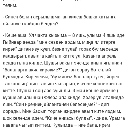
телим.
- Синең белән аерылышмаган килеш башка хатынга
өйләнүен кайдан белдең?
- Кеше аша. Ул чакта кызыма – 8 яшь, улыма 4 яшь иде.
Гыйнвар аенда “мин сездән ардым, миңа ял итәргә
кирәк” дигән язу куеп, безне тулай торак бүлмәсендә
калдырып, авылга кайтып китте ул. Казанга апрель
аенда гына килде. Шушы вакыт эчендә аның ягыннан
“балаларга акча кирәкме?” дигән сорау бөтенләй
булмады. Киресенчә, “бу минем балалар түгел, йөреп
тапкансың” дип тавыш чыгарып, икенче көнне кайтып
китте. Шуннан соң эзе суынды. 3 май көнне иремнең
күрше авылыннан Флера апа килде. Хәзер ул Италиядә
яши. “Син иреңнең өйләнгәнен беләсеңме?” - дип
сорады. Мин басып торган җирдән авып китә яздым,
шок хәлендә идем. “Кичә никахы булды”, - диде. Урамга
һавага чыгып киттем. Кулымда – ике бала, ирем