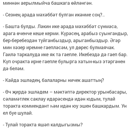
миннән аерылмыйча башкага өйләнгән.
- Сезнең арада мәхәббәт булган икәнме соң?..
- Башта булды. Ләкин ике арада мәхәббәт сүнмәсә,
арага өченче кеше керми. Күрәсең, арабыз суынгандыр,
бер-беребездән туйганбыздыр, арыганбыздыр. Әгәр
мин хәзер иремне гаепләсәм, ул дөрес булмаячак.
Гаилә таркалуда ике як та гаепле. Икебездә дә гаеп бар.
Күп очракта ирне гаепле булырга хатын-кыз этәргәнен
дә беләм.
- Кайда эшләдең, балаларны ничек ашаттың?
- Өч җирдә эшләдем – мәктәптә директор урынбасары,
сәламәтлек саклау идарәсендә идән юдым, тулай
торакта коммендант һәм идән юу эшен башкардым. Ун
ел буе шулай.
- Тулай торакта яшәп калдыгызмы?