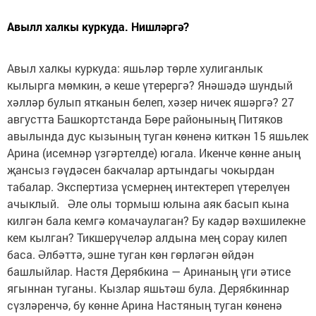
Авылл халкы куркуда. Нишләргә?
Авыл халкы куркуда: яшьләр төрле хулиганлык
кылырга мөмкин, ә кеше үтерергә? Янәшәдә шундый
хәлләр булып ятканын белеп, хәзер ничек яшәргә? 27
августта Башкортстанда Бөре районының Питяков
авылында дус кызының туган көненә киткән 15 яшьлек
Арина (исемнәр үзгәртелде) югала. Икенче көнне аның
җансыз гәүдәсен бакчалар артындагы чокырдан
табалар. Экспертиза үсмернең интектереп үтерелүен
ачыклый. Әле олы тормыш юлына аяк басып кына
килгән бала кемгә комачаулаган? Бу кадәр вәхшилекне
кем кылган? Тикшерүчеләр алдына мең сорау килеп
баса. Әлбәттә, эшне туган көн гөрләгән өйдән
башлыйлар. Настя Дерябкина — Аринаның үги әтисе
ягыннан туганы. Кызлар яшьтәш була. Дерябкиннар
сүзләренчә, бу көнне Арина Настяның туган көненә