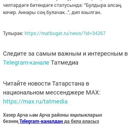
челтәрдәге битендәге статусында: “Булдыра алсаң,
кичер. Аннары соң булачак...”, дип язылган.
Тулырак:
https://matbugat.ru/news/?id=34267
Следите за самым важным и интересным в
Telegram-канале
Татмедиа
Читайте новости Татарстана в
национальном мессенджере MАХ:
https://max.ru/tatmedia
Хәзер Арча һәм Арча районы яңалыкларын
безнең
Telegram-каналдан
да белә аласыз