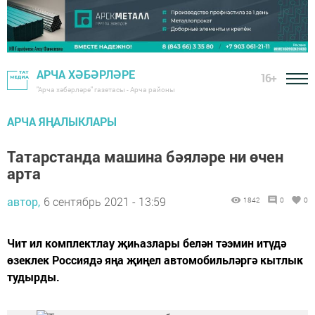
АРЧА ХӘБӘРЛӘРЕ
16+
"Арча хәбәрләре" газетасы - Арча районы
АРЧА ЯҢАЛЫКЛАРЫ
Татарстанда машина бәяләре ни өчен
арта
автор,
6 сентябрь 2021 - 13:59
1842
0
0
Чит ил комплектлау җиһазлары белән тәэмин итүдә
өзеклек Россиядә яңа җиңел автомобильләргә кытлык
тудырды.