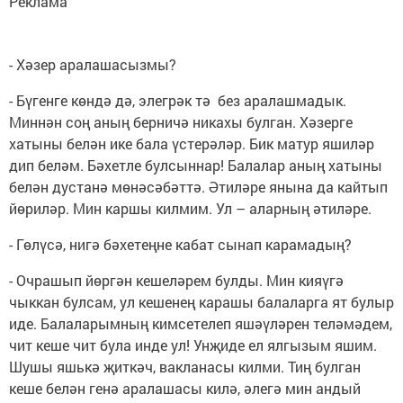
Реклама
- Хәзер аралашасызмы?
- Бүгенге көндә дә, элегрәк тә без аралашмадык.
Миннән соң аның берничә никахы булган. Хәзерге
хатыны белән ике бала үстерәләр. Бик матур яшиләр
дип беләм. Бәхетле булсыннар! Балалар аның хатыны
белән дустанә мөнәсәбәттә. Әтиләре янына да кайтып
йөриләр. Мин каршы килмим. Ул – аларның әтиләре.
- Гөлүсә, нигә бәхетеңне кабат сынап карамадың?
- Очрашып йөргән кешеләрем булды. Мин кияүгә
чыккан булсам, ул кешенең карашы балаларга ят булыр
иде. Балаларымның кимсетелеп яшәүләрен теләмәдем,
чит кеше чит була инде ул! Унҗиде ел ялгызым яшим.
Шушы яшькә җиткәч, вакланасы килми. Тиң булган
кеше белән генә аралашасы килә, әлегә мин андый