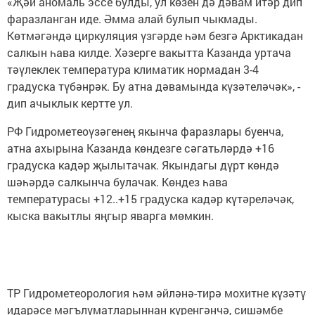
«Җәй аномаль эссе булды, ул көзен дә дәвам итәр дип
фаразланган иде. Әмма алай булып чыкмады.
Көтмәгәндә циркуляция үзгәрде һәм безгә Арктикадан
салкын һава килде. Хәзерге вакытта Казанда уртача
тәүлеклек температура климатик нормадан 3-4
градуска түбәнрәк. Бу атна дәвамында күзәтеләчәк», -
дип ачыклык кертте ул.
РФ Гидрометеоүзәгенең якынча фаразлары буенча,
атна ахырына Казанда көндезге сәгатьләрдә +16
градуска кадәр җылытачак. Якындагы дүрт көндә
шәһәрдә салкынча булачак. Көндез һава
температурасы +12..+15 градуска кадәр күтәреләчәк,
кыска вакытлы яңгыр яварга мөмкин.
ТР Гидрометеорология һәм әйләнә-тирә мохитне күзәтү
идарәсе мәгълүматларыннан күренгәнчә, сишәмбе