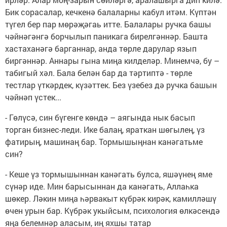
Бик сорасалар, кечкенә балаларны кабул итәм. Күптән
түгел бер пар мөрәҗәгаь итте. Балалары ручка башы
чәйнәгәнгә борчылып паникага бирелгәннәр. Башта
хастаханәгә барганнар, анда төрле дарулар язып
биргәннәр. Аннары гына миңа килделәр. Минемчә, бу –
табигый хәл. Бала белән бар да тәртиптә - төрле
тестлар үткәрдек, күзәттек. Без үзебез дә ручка башын
чәйнәп үстек...
- Гөлүсә, син бүгенге көндә – аягында нык басып
торган бизнес-леди. Ике балаң, яраткан шөгылең, үз
фатирың, машинаң бар. Тормышыңнан канәгатьме
син?
- Кеше үз тормышыннан канәгать булса, яшәүнең яме
сүнәр иде. Мин барысыннан да канәгать, Аллаһка
шөкер. Ләкин миңа һәрвакыт күбрәк кирәк, камилләшү
өчен урын бар. Күбрәк укыйсым, психология өлкәсендә
яңа белемнәр аласым, иң яхшы татар