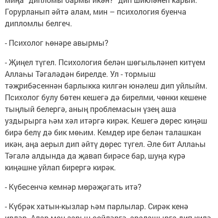
Горурланып әйтә алам, мин – психология буенча
дипломлы белгеч.
- Психолог һөнәре авырмы?
- Җиңел түгел. Психология белән шөгыльләнеп китүем
Аллаһы Тәгаләдән бирелде. Ул - тормыш
тәҗрибәсеннән барлыкка килгән юнәлеш дип уйлыйм.
Психолог булу бөтен кешегә дә бирелми, чөнки кешене
тыңлый белергә, аның проблемасын үзең аша
уздырырга һәм хәл итәргә кирәк. Кешегә дөрес киңәш
бирә белү дә бик мөһим. Кемдер ире белән талашкан
икән, аңа аерыл дип әйтү дөрес түгел. Әле бит Аллаһы
Тәгалә алдында да җавап бирәсе бар, шуңа күрә
киңәшне уйлап бирергә кирәк.
- Күбесенчә кемнәр мөрәҗәгать итә?
- Күбрәк хатын-кызлар һәм парлылар. Сирәк кенә
ирләр. Алар моң-зарын сөйләргә, аралашырга дип килә.