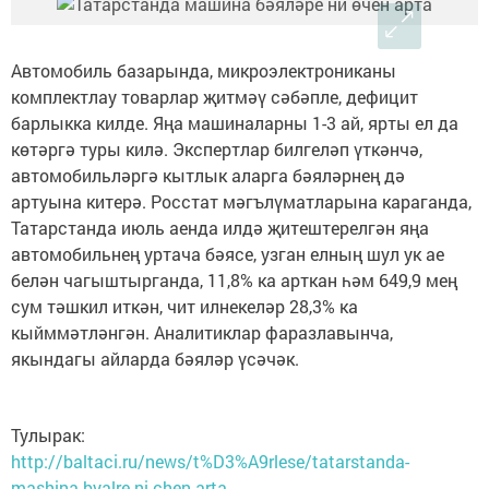
Автомобиль базарында, микроэлектрониканы
комплектлау товарлар җитмәү сәбәпле, дефицит
барлыкка килде. Яңа машиналарны 1-3 ай, ярты ел да
көтәргә туры килә. Экспертлар билгеләп үткәнчә,
автомобильләргә кытлык аларга бәяләрнең дә
артуына китерә. Росстат мәгълүматларына караганда,
Татарстанда июль аенда илдә җитештерелгән яңа
автомобильнең уртача бәясе, узган елның шул ук ае
белән чагыштырганда, 11,8% ка арткан һәм 649,9 мең
сум тәшкил иткән, чит илнекеләр 28,3% ка
кыйммәтләнгән. Аналитиклар фаразлавынча,
якындагы айларда бәяләр үсәчәк.
Тулырак:
http://baltaci.ru/news/t%D3%A9rlese/tatarstanda-
mashina-byalre-ni-chen-arta