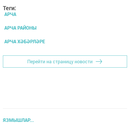
Теги:
АРЧА
АРЧА РАЙОНЫ
АРЧА ХӘБӘРЛӘРЕ
Перейти на страницу новости
ЯЗМЫШЛАР...