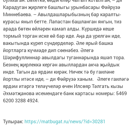
Карадуган җирлеге башлыгы урынбасары Фәйрүзә
Миннебаева. – Авылдашларыбызның бар каралты-
курасы янып бетте. Лапастан башланган янгын, тиз
арада бөтен өйләрен камап алды. Күршедә кеше
тормый торган иске өй бар иде. Аңа да үрелгән иде,
вакытында күреп сүндерделәр. Әле ярый башка
йортларга күчмәде дип сөенәбез. Әлегә
Шәрифуллиннар авылдагы туганнарында яшәп тора.
Безнең җирлеккә кергән авыллардан акча җыйдык
инде. Тагын да ярдәм кирәк. Ничек тә бу гаиләне
йортлы итәсе иде, – ди Фәйрүзә ханым. Әлеге гаиләгә
ярдәм итәргә теләүчеләр өчен Илсөяр Тәлгать кызы
Әхмәтҗанова исемендәге банк картасы номеры: 5469
6200 3288 4924.
Тулырак:
https://matbugat.ru/news/?id=30281