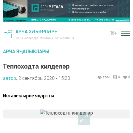
АРЧА ХӘБӘРЛӘРЕ
16+
"Арча хәбәрләре" газетасы - Арча районы
АРЧА ЯҢАЛЫКЛАРЫ
Теплоходта килделәр
автор,
2 сентябрь 2020 - 15:20
1604
0
0
Истәлекләрне яңартты