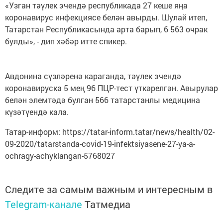
«Узган тәүлек эчендә республикада 27 кеше яңа
коронавирус инфекциясе белән авырды. Шулай итеп,
Татарстан Республикасында арта барып, 6 563 очрак
булды», - дип хәбәр итте спикер.
Авдонина сүзләренә караганда, тәүлек эчендә
коронавируска 5 мең 96 ПЦР-тест үткәрелгән. Авырулар
белән элемтәдә булган 566 татарстанлы медицина
күзәтүендә кала.
Татар-информ: https://tatar-inform.tatar/news/health/02-
09-2020/tatarstanda-covid-19-infektsiyasene-27-ya-a-
ochragy-achyklangan-5768027
Следите за самым важным и интересным в
Telegram-канале
Татмедиа