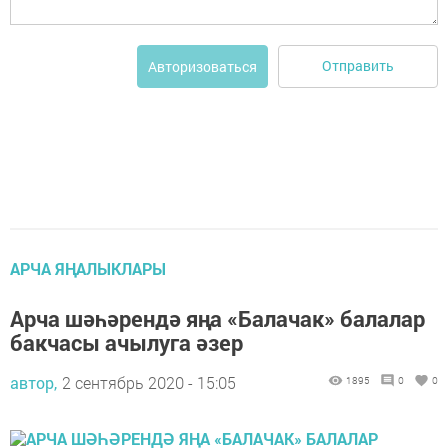
Отправить
Авторизоваться
АРЧА ЯҢАЛЫКЛАРЫ
Арча шәһәрендә яңа «Балачак» балалар
бакчасы ачылуга әзер
автор,
2 сентябрь 2020 - 15:05
1895
0
0