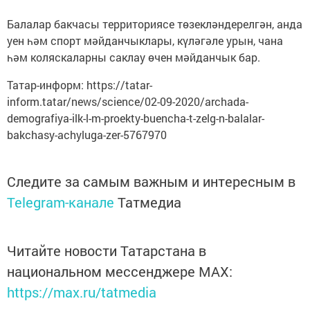
Балалар бакчасы территориясе төзекләндерелгән, анда
уен һәм спорт мәйданчыклары, күләгәле урын, чана
һәм коляскаларны саклау өчен мәйданчык бар.
Татар-информ: https://tatar-
inform.tatar/news/science/02-09-2020/archada-
demografiya-ilk-l-m-proekty-buencha-t-zelg-n-balalar-
bakchasy-achyluga-zer-5767970
Следите за самым важным и интересным в
Telegram-канале
Татмедиа
Читайте новости Татарстана в
национальном мессенджере MАХ:
https://max.ru/tatmedia