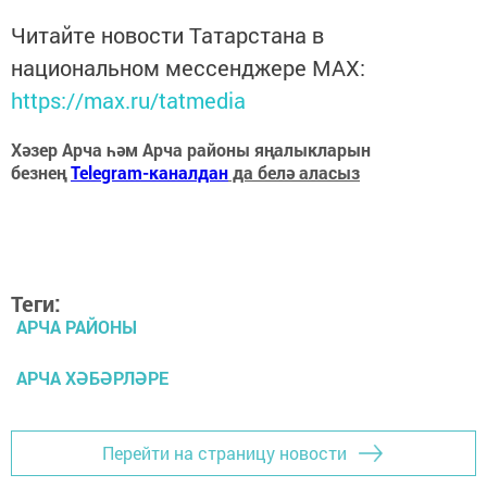
Читайте новости Татарстана в
национальном мессенджере MАХ:
https://max.ru/tatmedia
Хәзер Арча һәм Арча районы яңалыкларын
безнең
Telegram-каналдан
да белә аласыз
Теги:
АРЧА РАЙОНЫ
АРЧА ХӘБӘРЛӘРЕ
Перейти на страницу новости