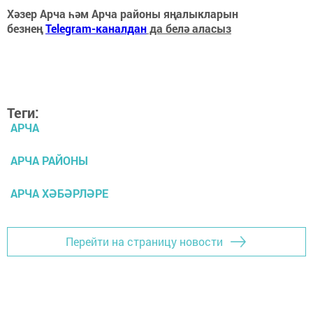
Хәзер Арча һәм Арча районы яңалыкларын
безнең
Telegram-каналдан
да белә аласыз
Теги:
АРЧА
АРЧА РАЙОНЫ
АРЧА ХӘБӘРЛӘРЕ
Перейти на страницу новости