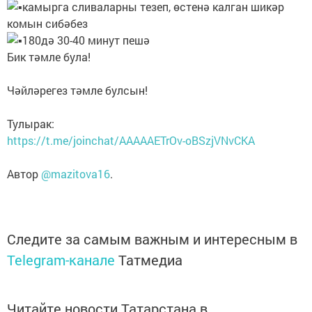
камырга сливаларны тезеп, өстенә калган шикәр
комын сибәбез
180дә 30-40 минут пешә
Бик тәмле була!
Чәйләрегез тәмле булсын!
Тулырак:
https://t.me/joinchat/AAAAAETrOv-oBSzjVNvCKA
Автор
@mazitova16
.
Следите за самым важным и интересным в
Telegram-канале
Татмедиа
Читайте новости Татарстана в