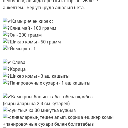
песочный, авызда эреп китә торган. Эчлеге
әчкелтем. Бер утыруда ашалып бетә.
Камыр өчен кирәк :
Слив.май - 100 грамм
Он - 200 грамм
Шикәр комы - 50 грамм
Йомырка - 1
Слива
Корица
Шикәр комы - 3 аш кашыгы
Панировочные сухари - 1 аш кашыгы
Камырны басып, таба төбенә җәябез
(кырыйларына 2-3 см күтәреп)
суыткычка 30 минутка куябыз
сливаларның төшен алып, корица +шикәр комы
+панировочные сухари белән болгатабыз