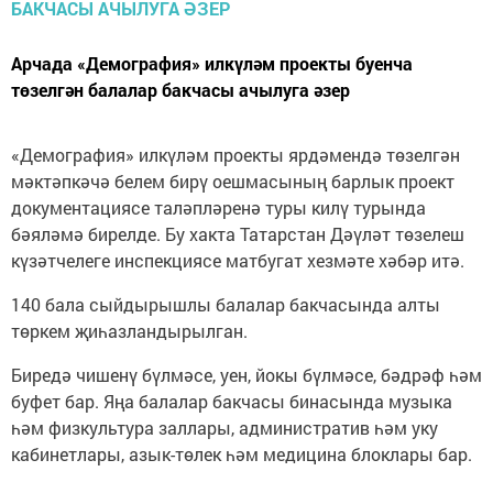
Арчада «Демография» илкүләм проекты буенча
төзелгән балалар бакчасы ачылуга әзер
«Демография» илкүләм проекты ярдәмендә төзелгән
мәктәпкәчә белем бирү оешмасының барлык проект
документациясе таләпләренә туры килү турында
бәяләмә бирелде. Бу хакта Татарстан Дәүләт төзелеш
күзәтчелеге инспекциясе матбугат хезмәте хәбәр итә.
140 бала сыйдырышлы балалар бакчасында алты
төркем җиһазландырылган.
Биредә чишенү бүлмәсе, уен, йокы бүлмәсе, бәдрәф һәм
буфет бар. Яңа балалар бакчасы бинасында музыка
һәм физкультура заллары, административ һәм уку
кабинетлары, азык-төлек һәм медицина блоклары бар.