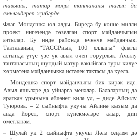
тавышы, татар моңы тантананы тагын да
ямьләндереп җибәрде.
Флаг Мөндешкә юл алды. Биредә бу көнне милли
проект нигезендә төзелгән спорт мәйданчыгын
ачтылар. Бу инде районда өченче мәйданчык.
Тантананың “ТАССРның 100 еллыгы” флагы
астында үтүе үзе үк авыл өчен горурлык. Ачылу
тантанасының шундый матур вакыйгага туры килүе
хөрмәтенә мәйданчыкка истәлек тактасы да куела.
– Мөндешкә спорт мәйданчыгы бик кирәк иде.
Авыл яшьләре дә уйнарга менәләр. Балаларның да
яраткан урынына әйләнеп килә ул, – диде Айсылу
Туюрова. – 2 сыйныфта укучы Айлинә кызым да
анда йөреп, спорт күнекмәләре алыр, дип
өметләнәм.
– Шулай ук 2 сыйныфта укучы Ләлә сеңлем дә