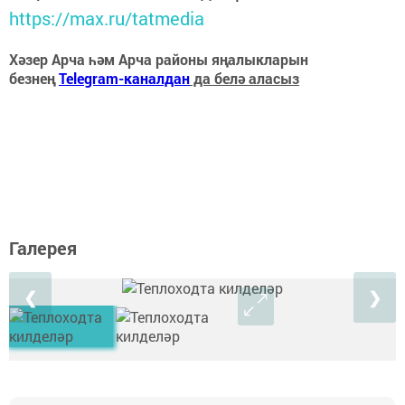
https://max.ru/tatmedia
Хәзер Арча һәм Арча районы яңалыкларын
безнең
Telegram-каналдан
да белә аласыз
Галерея
❮
❯