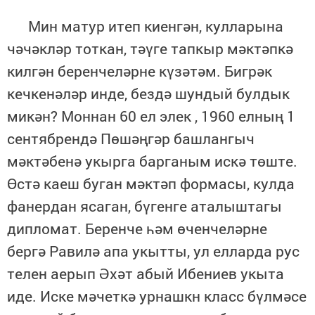
Мин матур итеп киенгән, кулларына
чәчәкләр тоткан, тәүге тапкыр мәктәпкә
килгән беренчеләрне күзәтәм. Бигрәк
кечкенәләр инде, бездә шундый булдык
микән? Моннан 60 ел элек , 1960 елның 1
сентябрендә Пөшәңгәр башлангыч
мәктәбенә укырга барганым искә төште.
Өстә каеш буган мәктәп формасы, кулда
фанердан ясаган, бүгенге аталыштагы
дипломат. Беренче һәм өченчеләрне
бергә Равилә апа укытты, ул елларда рус
телен аерып Әхәт абый Ибениев укыта
иде. Иске мәчеткә урнашкн класс бүлмәсе