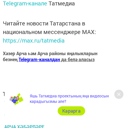
Telegram-канале
Татмедиа
Читайте новости Татарстана в
национальном мессенджере MАХ:
https://max.ru/tatmedia
Хәзер Арча һәм Арча районы яңалыкларын
безнең
Telegram-каналдан
да белә аласыз
Теги:
Яшь Татмедиа проектының яңа видеосын
АРЧА
карадыгызмы әле?
Карарга
АРЧА РАЙОНЫ
АРЧА ХӘБӘРЛӘРЕ