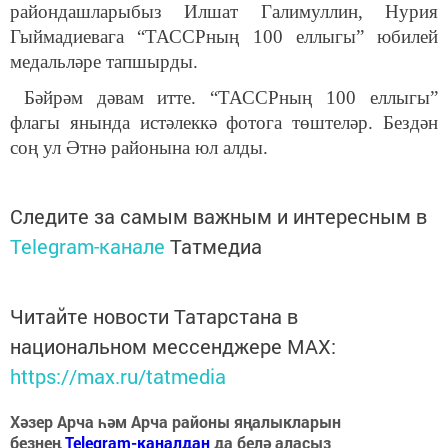
райондашларыбыз Илшат Галимуллин, Нурия
Гыймадиевага “ТАССРның 100 еллыгы” юбилей
медальләре тапшырды.
Бәйрәм дәвам итте. “ТАССРның 100 еллыгы”
флагы янында истәлеккә фотога төштеләр. Бездән
соң ул Әтнә районына юл алды.
Следите за самым важным и интересным в
Telegram-канале
Татмедиа
Читайте новости Татарстана в
национальном мессенджере MАХ:
https://max.ru/tatmedia
Хәзер Арча һәм Арча районы яңалыкларын
безнең
Telegram-каналдан
да белә аласыз