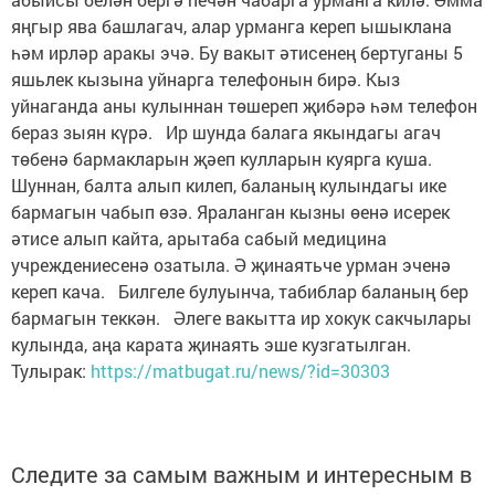
яңгыр ява башлагач, алар урманга кереп ышыклана
һәм ирләр аракы эчә. Бу вакыт әтисенең бертуганы 5
яшьлек кызына уйнарга телефонын бирә. Кыз
уйнаганда аны кулыннан төшереп җибәрә һәм телефон
бераз зыян күрә. Ир шунда балага якындагы агач
төбенә бармакларын җәеп кулларын куярга куша.
Шуннан, балта алып килеп, баланың кулындагы ике
бармагын чабып өзә. Яраланган кызны өенә исерек
әтисе алып кайта, арытаба сабый медицина
учреждениесенә озатыла. Ә җинаятьче урман эченә
кереп кача. Билгеле булуынча, табиблар баланың бер
бармагын теккән. Әлеге вакытта ир хокук сакчылары
кулында, аңа карата җинаять эше кузгатылган.
Тулырак:
https://matbugat.ru/news/?id=30303
Следите за самым важным и интересным в