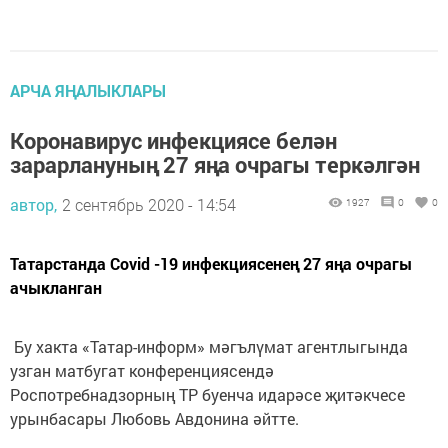
АРЧА ЯҢАЛЫКЛАРЫ
Коронавирус инфекциясе белән
зарарлануның 27 яңа очрагы теркәлгән
автор,
2 сентябрь 2020 - 14:54
1927
0
0
Татарстанда Covid -19 инфекциясенең 27 яңа очрагы
ачыкланган
Бу хакта «Татар-информ» мәгълүмат агентлыгында
узган матбугат конференциясендә
Роспотребнадзорның ТР буенча идарәсе җитәкчесе
урынбасары Любовь Авдонина әйтте.