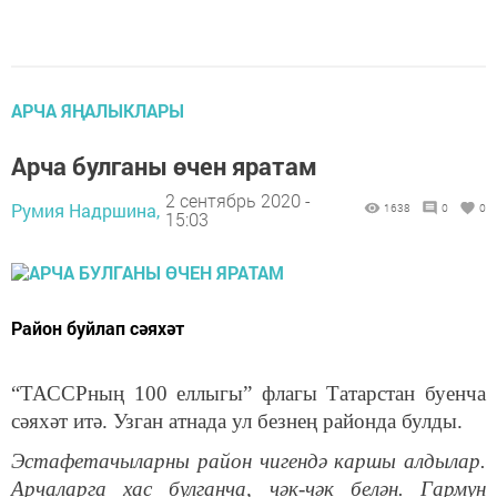
АРЧА ЯҢАЛЫКЛАРЫ
Арча булганы өчен яратам
2 сентябрь 2020 -
Румия Надршина,
1638
0
0
15:03
Район буйлап сәяхәт
“ТАССРның 100 еллыгы” флагы Татарстан буенча
сәяхәт итә. Узган атнада ул безнең районда булды.
Эстафетачыларны район чигендә каршы алдылар.
Арчаларга хас булганча, чәк-чәк белән. Гармун