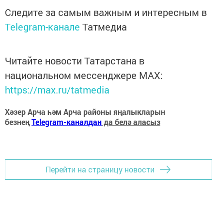
Следите за самым важным и интересным в
Telegram-канале
Татмедиа
Читайте новости Татарстана в
национальном мессенджере MАХ:
https://max.ru/tatmedia
Хәзер Арча һәм Арча районы яңалыкларын
безнең
Telegram-каналдан
да белә аласыз
Перейти на страницу новости