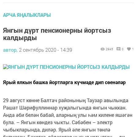
АРЧА ЯҢАЛЫКЛАРЫ
Янгын дүрт пенсионерны йортсыз
калдырды
автор,
2 сентябрь 2020 - 14:39
2945
0
1
Ярый ялкын башка йортларга күчмәде дип сөенәләр
29 август көнне Балтач районының Таузар авылында
Рашат Шәрифуллиннар хуҗалыгында янгын чыккан.
Анда әби белән бабай, аларның улы һәм килене яшәгән
була. – Янгын көндез чыкты. Сәбәбен – электр
чыбыкларында, диләр. Ярый әле янгын төнлә
булмаган. Бәхеткә, өйдәгеләр чыгып котылган, – ди