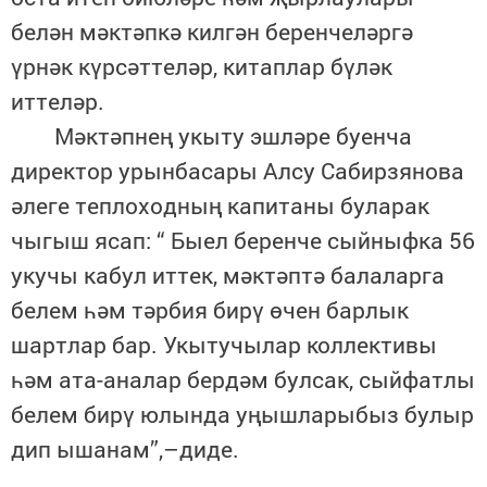
белән мәктәпкә килгән беренчеләргә
үрнәк күрсәттеләр, китаплар бүләк
иттеләр.
Мәктәпнең укыту эшләре буенча
директор урынбасары Алсу Сабирзянова
әлеге теплоходның капитаны буларак
чыгыш ясап: “ Быел беренче сыйныфка 56
укучы кабул иттек, мәктәптә балаларга
белем һәм тәрбия бирү өчен барлык
шартлар бар. Укытучылар коллективы
һәм ата-аналар бердәм булсак, сыйфатлы
белем бирү юлында уңышларыбыз булыр
дип ышанам”,–диде.