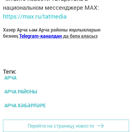
национальном мессенджере MАХ:
https://max.ru/tatmedia
Хәзер Арча һәм Арча районы яңалыкларын
безнең
Telegram-каналдан
да белә аласыз
Теги:
АРЧА
АРЧА РАЙОНЫ
АРЧА ХӘБӘРЛӘРЕ
Перейти на страницу новости