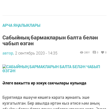
АРЧА ЯҢАЛЫКЛАРЫ
Сабыйның бармакларын балта белән
чабып өзгән
автор,
2 сентябрь 2020 - 14:35
2831
0
0
Әлеге вакытта ир хокук сакчылары кулында
Бурятиядә яшәүче кешегә карата җинаять эше
кузгатылган. Бер авылда иртән кыз әтисе һәм аның
абыйсы белән бергә печән чабарга урманга килә. Әмма