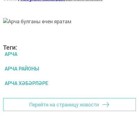
Теги:
АРЧА
АРЧА РАЙОНЫ
АРЧА ХӘБӘРЛӘРЕ
Перейти на страницу новости