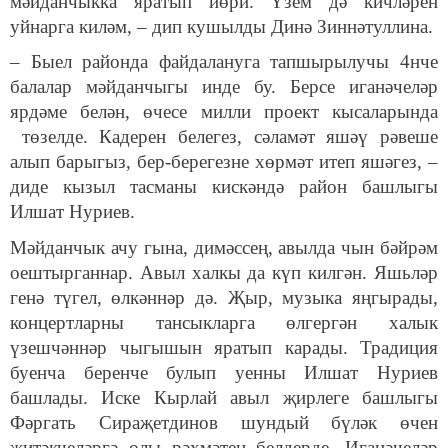
мәйданчыкка яратып йөри. Үзем дә кичләрен
уйнарга киләм, – дип кушылды Динә Зиннәтуллина.
– Быел районда файдалануга тапшырылучы 4нче
балалар мәйданчыгы инде бу. Берсе иганәчеләр
ярдәме белән, өчесе милли проект кысаларында
төзелде. Кадерен белегез, сәламәт яшәү рәвеше
алып барыгыз, бер-берегезне хөрмәт итеп яшәгез, –
диде кызыл тасманы кискәндә район башлыгы
Илшат Нуриев.
Мәйданчык ачу гына, димәссең, авылда чын бәйрәм
оештырганнар. Авыл халкы да күп килгән. Яшьләр
генә түгел, өлкәннәр дә. Җыр, музыка яңгырады,
концертларны тансыкларга өлгергән халык
үзешчәннәр чыгышын яратып карады. Традиция
буенча беренче булып уенны Илшат Нуриев
башлады. Иске Кырлай авыл җирлеге башлыгы
Фәргать Сираҗетдинов шундый бүләк өчен
җитәкчеләргә олы рәхмәтен белдерде. Иганәчеләр