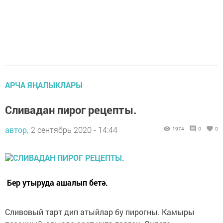
АРЧА ЯҢАЛЫКЛАРЫ
Сливадан пирог рецепты.
автор,
2 сентябрь 2020 - 14:44
1974
0
0
Бер утыруда ашалып бетә.
Сливовый тарт дип атыйлар бу пирогны. Камыры