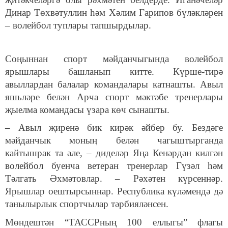
Динар Төхвәтуллин һәм Хәлим Гарипов бүләкләрен
– волейбол туплары тапшырдылар.
Соңыннан спорт мәйданчыгында волейбол
ярышлары башланып китте. Күрше-тирә
авыллардан балалар командалары катнашты. Авыл
яшьләре белән Арча спорт мәктәбе тренерлары
җыелма командасы үзара көч сынашты.
– Авыл җиренә бик кирәк әйбер бу. Бездәге
мәйданчык моның белән чагыштырганда
кайтышрак та әле, – диделәр Яңа Кенәрдән килгән
волейбол буенча ветеран тренерлар Гүзәл һәм
Тәлгать Әхмәтовлар. – Рәхәтен күрсеннәр.
Ярышлар оештырсыннар. Республика күләмендә дә
танылырлык спортчылар тәрбияләнсен.
Мөндештән “ТАССРның 100 еллыгы” флагы