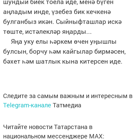
шундый биек тоела иде, менә бүген
аңладым инде, үзебез бик кечкенә
булганбыз икән. Сыйныфташлар искә
төште, истәлекләр яңарды...
Яңа уку елы һәркем өчен уңышлы
булсын, борчу һәм кайгылар бирмәсен,
бәхет һәм шатлык кына китерсен иде.
Следите за самым важным и интересным в
Telegram-канале
Татмедиа
Читайте новости Татарстана в
национальном мессенджере MАХ: