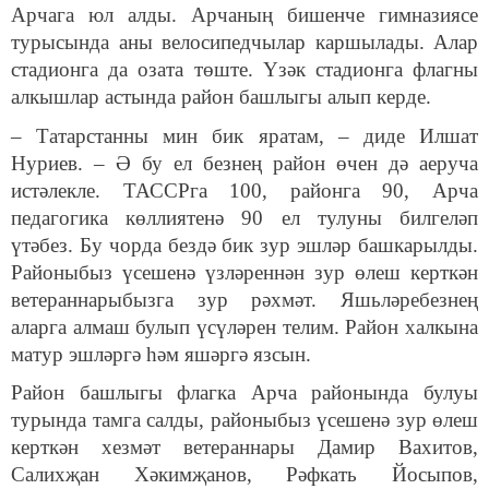
Арчага юл алды. Арчаның бишенче гимназиясе
турысында аны велосипедчылар каршылады. Алар
стадионга да озата төште. Үзәк стадионга флагны
алкышлар астында район башлыгы алып керде.
– Татарстанны мин бик яратам, – диде Илшат
Нуриев. – Ә бу ел безнең район өчен дә аеруча
истәлекле. ТАССРга 100, районга 90, Арча
педагогика көллиятенә 90 ел тулуны билгеләп
үтәбез. Бу чорда бездә бик зур эшләр башкарылды.
Районыбыз үсешенә үзләреннән зур өлеш керткән
ветераннарыбызга зур рәхмәт. Яшьләребезнең
аларга алмаш булып үсүләрен телим. Район халкына
матур эшләргә һәм яшәргә язсын.
Район башлыгы флагка Арча районында булуы
турында тамга салды, районыбыз үсешенә зур өлеш
керткән хезмәт ветераннары Дамир Вахитов,
Салихҗан Хәкимҗанов, Рәфкать Йосыпов,