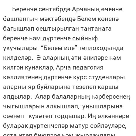
Беренче сентябрдә Арчаның өченче
башлангыч мәктәбендә Белем көненә
багышлап оештырылган тантанага
беренче һәм дүртенче сыйныф
укучылары “Белем иле” теплоходында
килделәр. Ә аларның әти-әниләре һәм
килгән кунаклар, Арча педагогия
көллиятенең дүртенче курс студенлары
аларны яр буйларына тезелеп каршы
алдылар. Алар балаларның һәрберсенең
чыгышларын алкышлап, уңышларына
сөенеп күзәтеп тордылар. Иң өлкәннәре
буларак дүртенчеләр матур сөйләүләре,
оста итеп биюләре һәм җырлаулары