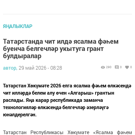
ЯҢАЛЫКЛАР
Татарстанда чит илдә ясалма фәһем
буенча белгечләр укытуга грант
булдыралар
автор,
29 май 2026 - 08:28
290
0
0
Татарстан Хөкүмәте 2026 елга ясалма фәһем өлкәсендә
чит илләрдә белем алу өчен «Алгарыш» грантын
раслады. Яңа карар республикада заманча
технологияләр өлкәсендә белгечләр әзерләүгә
юнәлдерелгән.
Татарстан Республикасы Хөкүмәте «Ясалма фәһем