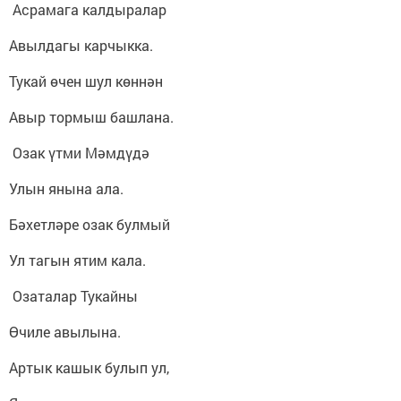
Асрамага калдыралар
Авылдагы карчыкка.
Тукай өчен шул көннән
Авыр тормыш башлана.
Озак үтми Мәмдүдә
Улын янына ала.
Бәхетләре озак булмый
Ул тагын ятим кала.
Озаталар Тукайны
Өчиле авылына.
Артык кашык булып ул,