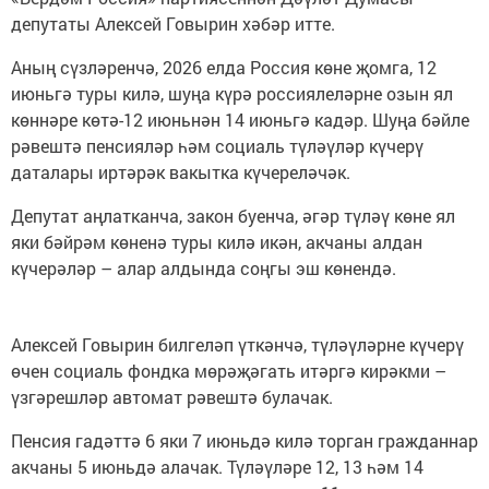
депутаты Алексей Говырин хәбәр итте.
Аның сүзләренчә, 2026 елда Россия көне җомга, 12
июньгә туры килә, шуңа күрә россиялеләрне озын ял
көннәре көтә-12 июньнән 14 июньгә кадәр. Шуңа бәйле
рәвештә пенсияләр һәм социаль түләүләр күчерү
даталары иртәрәк вакытка күчереләчәк.
Депутат аңлатканча, закон буенча, әгәр түләү көне ял
яки бәйрәм көненә туры килә икән, акчаны алдан
күчерәләр – алар алдында соңгы эш көнендә.
Алексей Говырин билгеләп үткәнчә, түләүләрне күчерү
өчен социаль фондка мөрәҗәгать итәргә кирәкми –
үзгәрешләр автомат рәвештә булачак.
Пенсия гадәттә 6 яки 7 июньдә килә торган гражданнар
акчаны 5 июньдә алачак. Түләүләре 12, 13 һәм 14