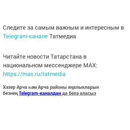
Следите за самым важным и интересным в
Telegram-канале
Татмедиа
Читайте новости Татарстана в
национальном мессенджере MАХ:
https://max.ru/tatmedia
Хәзер Арча һәм Арча районы яңалыкларын
безнең
Telegram-каналдан
да белә аласыз