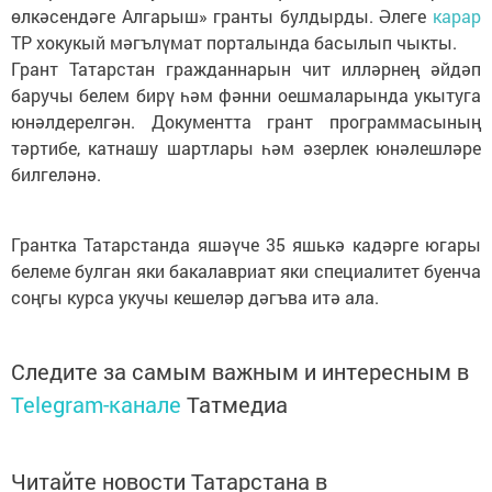
өлкәсендәге Алгарыш» гранты булдырды. Әлеге
карар
ТР хокукый мәгълүмат порталында басылып чыкты.
Грант Татарстан гражданнарын чит илләрнең әйдәп
баручы белем бирү һәм фәнни оешмаларында укытуга
юнәлдерелгән. Документта грант программасының
тәртибе, катнашу шартлары һәм әзерлек юнәлешләре
билгеләнә.
Грантка Татарстанда яшәүче 35 яшькә кадәрге югары
белеме булган яки бакалавриат яки специалитет буенча
соңгы курса укучы кешеләр дәгъва итә ала.
Следите за самым важным и интересным в
Telegram-канале
Татмедиа
Читайте новости Татарстана в