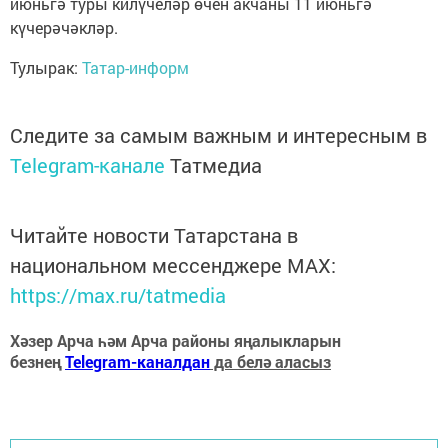
июньгә туры килүчеләр өчен акчаны 11 июньгә
күчерәчәкләр.
Тулырак:
Татар-информ
Следите за самым важным и интересным в
Telegram-канале
Татмедиа
Читайте новости Татарстана в
национальном мессенджере MАХ:
https://max.ru/tatmedia
Хәзер Арча һәм Арча районы яңалыкларын
безнең
Telegram-каналдан
да белә аласыз