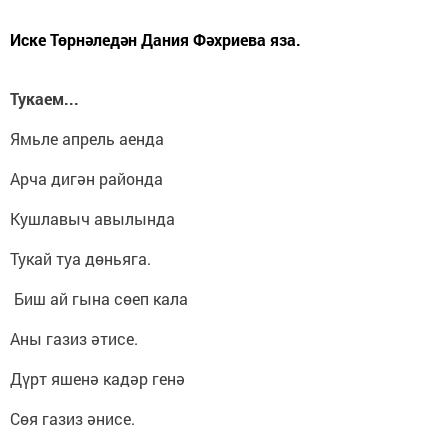
Иске Төрнәледән Дания Фәхриева яза.
Тукаем...
Ямьле апрель аенда
Арча дигән районда
Кушлавыч авылында
Тукай туа дөньяга.
Биш ай гына сөеп кала
Аны газиз әтисе.
Дүрт яшенә кадәр генә
Сөя газиз әнисе.