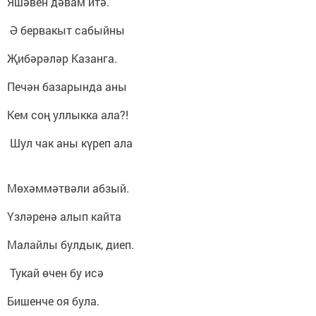
Яшәвен дәвам итә.
Ә бервакыт сабыйны
Җибәрәләр Казанга.
Печән базарында аны
Кем соң уллыкка ала?!
Шул чак аны күреп ала
Мөхәммәтвәли абзый.
Үзләренә алып кайта
Малайлы булдык, диеп.
Тукай өчен бу исә
Бишенче оя була.