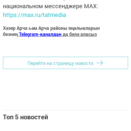
национальном мессенджере MАХ:
https://max.ru/tatmedia
Хәзер Арча һәм Арча районы яңалыкларын
безнең
Telegram-каналдан
да белә аласыз
Перейти на страницу новости
Топ 5 новостей