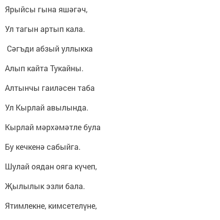
Ярыйсы гына яшәгәч,
Ул тагын артып кала.
Сәгъди абзый уллыкка
Алып кайта Тукайны.
Алтынчы гаиләсен таба
Ул Кырлай авылында.
Кырлай мәрхәмәтле була
Бу кечкенә сабыйга.
Шулай оядан ояга күчеп,
Җылылык эзли бала.
Ятимлекне, кимсетелүне,