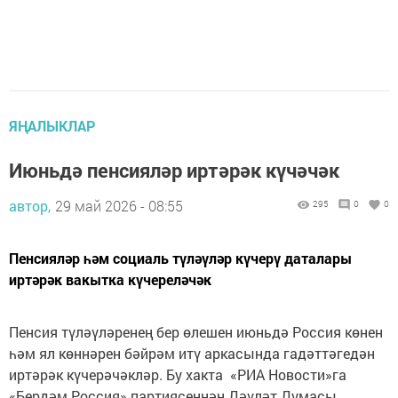
ЯҢАЛЫКЛАР
Июньдә пенсияләр иртәрәк күчәчәк
автор,
29 май 2026 - 08:55
295
0
0
Пенсияләр һәм социаль түләүләр күчерү даталары
иртәрәк вакытка күчереләчәк
Пенсия түләүләренең бер өлешен июньдә Россия көнен
һәм ял көннәрен бәйрәм итү аркасында гадәттәгедән
иртәрәк күчерәчәкләр. Бу хакта «РИА Новости»га
«Бердәм Россия» партиясеннән Дәүләт Думасы