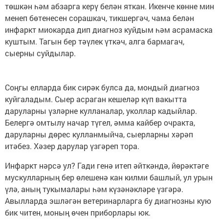
төшкән һәм абзарга керү белән яткан. Икенче көнне мин
менеп бөтенесен сорашкач, тикшергәч, чама белән
инфаркт миокарда дип диагноз куйдым һәм асрамаска
куштым. Тагын бер тәүлек үткәч, алга бармагач,
сыерны суйдылар.
Соңгы елларда бик сирәк булса да, мондый диагноз
куйгаладым. Сыер асраган кешеләр күп вакытта
даруларны үзләрне кулланалар, уколлар кадыйлар.
Белергә омтылу начар түгел, әмма кайбер очракта,
даруларны дөрес кулланмыйча, сыерларны хәрәп
итәбез. Хәзер дарулар үзгәреп тора.
Инфаркт нәрсә ул? Гади генә итеп әйткәндә, йөрәктәге
мускулларның бер өлешенә кан килми башлый, ул урын
үлә, аның тукымалары һәм күзәнәкләре үзгәрә.
Авылларда эшләгән ветеринарларга бу диагнозны кую
бик читен, моның өчен приборлары юк.