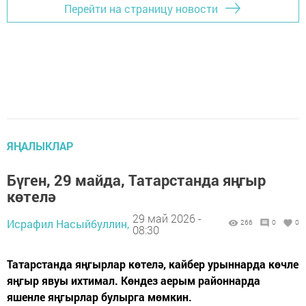
Перейти на страницу новости
ЯҢАЛЫКЛАР
Бүген, 29 майда, Татарстанда яңгыр
көтелә
29 май 2026 -
Исрафил Насыйбуллин,
266
0
0
08:30
Татарстанда яңгырлар көтелә, кайбер урыннарда көчле
яңгыр явуы ихтимал. Көндез аерым районнарда
яшенле яңгырлар булырга мөмкин.