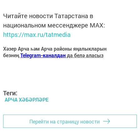
Читайте новости Татарстана в
национальном мессенджере MАХ:
https://max.ru/tatmedia
Хәзер Арча һәм Арча районы яңалыкларын
безнең
Telegram-каналдан
да белә аласыз
Теги:
АРЧА ХӘБӘРЛӘРЕ
Перейти на страницу новости