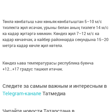
Төнлә көнбатыш һәм көньяк-көнбатыштан 5–10 м/с
тизлектә җил исәчәк, урыны белән аның тизлеге 14 м/с
ка кадәр җитәргә мөмкин. Көндез җил 7–12 м/с ка
кадәр көчәячәк, ә кайбер районнарда секундына 15–20
метрга кадәр көчле җил көтелә.
Көндез һава температурасы республика буенча
+12...+17 градус тәшкил итәчәк.
Следите за самым важным и интересным в
Telegram-канале
Татмедиа
Читайте новости Татарстана в