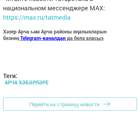
национальном мессенджере MАХ:
https://max.ru/tatmedia
Хәзер Арча һәм Арча районы яңалыкларын
безнең
Telegram-каналдан
да белә аласыз
Теги:
АРЧА ХӘБӘРЛӘРЕ
Перейти на страницу новости