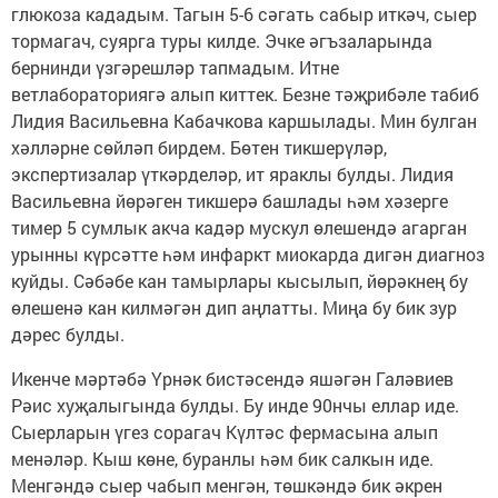
глюкоза кададым. Тагын 5-6 сәгать сабыр иткәч, сыер
тормагач, суярга туры килде. Эчке әгъзаларында
бернинди үзгәрешләр тапмадым. Итне
ветлабораториягә алып киттек. Безне тәҗрибәле табиб
Лидия Васильевна Кабачкова каршылады. Мин булган
хәлләрне сөйләп бирдем. Бөтен тикшерүләр,
экспертизалар үткәрделәр, ит яраклы булды. Лидия
Васильевна йөрәген тикшерә башлады һәм хәзерге
тимер 5 сумлык акча кадәр мускул өлешендә агарган
урынны күрсәтте һәм инфаркт миокарда дигән диагноз
куйды. Сәбәбе кан тамырлары кысылып, йөрәкнең бу
өлешенә кан килмәгән дип аңлатты. Миңа бу бик зур
дәрес булды.
Икенче мәртәбә Үрнәк бистәсендә яшәгән Галәвиев
Рәис хуҗалыгында булды. Бу инде 90нчы еллар иде.
Сыерларын үгез сорагач Күлтәс фермасына алып
менәләр. Кыш көне, буранлы һәм бик салкын иде.
Менгәндә сыер чабып менгән, төшкәндә бик әкрен