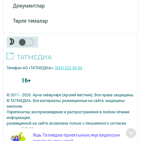
Документлар
Төрле темалар
Телефон АО «ТАТМЕДИА»:
(843) 222 09 84
16+
© 2011 - 2026. Арча хәбәрләре (Арский вестник). Все права защищены.
© ТАТМЕДИА. Все материалы, размещенные на сайте, защищены
законом.
Перепечатка, воспроизведение и распространение в любом объеме
информации,
размещенной на сайте, возможна только с письменного согласия
редакций СМИ.
Яшь Татмедиа проектының яңа видеосын
При поддержке Республиканского агентства по печати и массовым
коммуникациям.
карадыгызмы әле?