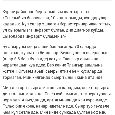
Күрше районнан бер танышым шалтыратты:
«Сыерыбыз бозаулагач, 10 көн тормады, күп дарулар
кададык. Күп еллар эшләгән бер ветеринар чакырттык,
ул сыерыгызга инфаркт булган, дип диагноз куйды.
Сыерларда инфаркт буламени?»
Бу авыруны миңа эшли башлаганда 70 елларда
аңлатып, күрсәтеп бирделәр. Безнең авыл сыерларын
(алар 5-6 баш була иде) көтүгә Тлангыр авылына
чиратлашып куа идек. Бер көнне Тлангыр авылына
җиткәч, Әгъзәм абый сыеры яткан һәм кусалар да
тормаган. Мин килгәндә сыер тыныч кына ята иде.
Мин дә торгызырга маташып карадым, сыер торырга
дип талпынмады да. Сыер күбенмәгән, температурасы
нормада. Авыздан да, арт ягыннан да кан күренмәде.
Пульс бик әкрен, начар ишетелә иде. Сыер зур гәүдәле
һәм күп сөтле иде. Мин инде сумкада булган кофеин,