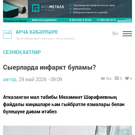
АРЧА ХӘБӘРЛӘРЕ
16+
"Арча хәбәрләре" газетасы - Арча районы
СЕЗНЕҢ ХАТЛАР
Сыерларда инфаркт буламы?
автор,
29 май 2026 - 09:09
524
0
0
Атказанган мал табибы Мөхәммәт Шәрәфиевның
файдалы киңәшләре һәм гыйбрәтле язмалары белән
бүлешүне дәвам итәбез