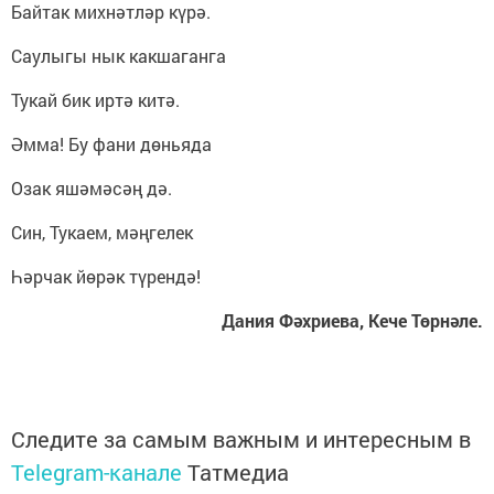
Байтак михнәтләр күрә.
Саулыгы нык какшаганга
Тукай бик иртә китә.
Әмма! Бу фани дөньяда
Озак яшәмәсәң дә.
Син, Тукаем, мәңгелек
Һәрчак йөрәк түрендә!
Дания Фәхриева, Кече Төрнәле.
Следите за самым важным и интересным в
Telegram-канале
Татмедиа