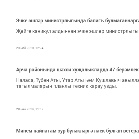
Эчке эшләр министрлыгында балигъ булмаганнарга
Җәйге каникул алдыннан эчке эшләр министрлыгын
29 май 2026, 12:24
Арча районында шәхси хуҗалыкларда 47 берәмлек 
Наласа, Түбән Аты, Утар Аты һәм Кушлавыч авыл
тагылмаларын планлы техник карау узды.
29 май 2026, 11:57
Минем кайнатам зур бүләкләргә лаек булган ветера