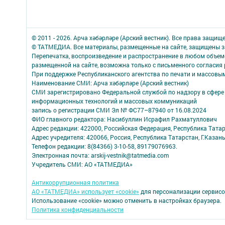
© 2011 - 2026. Арча хәбәрләре (Арский вестник). Все права защищ
© ТАТМЕДИА. Все материалы, размещенные на сайте, защищены з
Перепечатка, воспроизведение и распространение в любом объе
размещенной на сайте, возможна только с письменного согласия
При поддержке Республиканского агентства по печати и массов
Наименование СМИ: Арча хәбәрләре (Арский вестник)
СМИ зарегистрировано Федеральной службой по надзору в сфере 
информационных технологий и массовых коммуникаций
запись о регистрации СМИ Эл № ФС77–87940 от 16.08.2024
ФИО главного редактора: Насибуллин Исрафил Рахматуллович
Адрес редакции: 422000, Российская Федерация, Республика Татарс
Адрес учредителя: 420066, Россия, Республика Татарстан, Г.Казань
Телефон редакции: 8(84366) 3-10-58, 89179076963.
Электронная почта: arskij-vestnik@tatmedia.com
Учредитель СМИ: АО «ТАТМЕДИА»
Антикоррупционная политика
АО «ТАТМЕДИА» использует «cookie»
для персонализации сервисо
Использование «cookie» можно отменить в настройках браузера.
Политика конфиденциальности