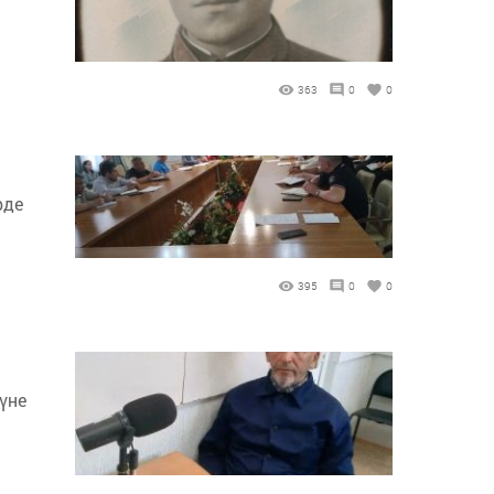
363
0
0
рде
395
0
0
үне