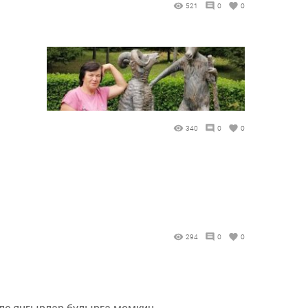
521
0
0
340
0
0
294
0
0
нле яңгырлар булырга мөмкин.