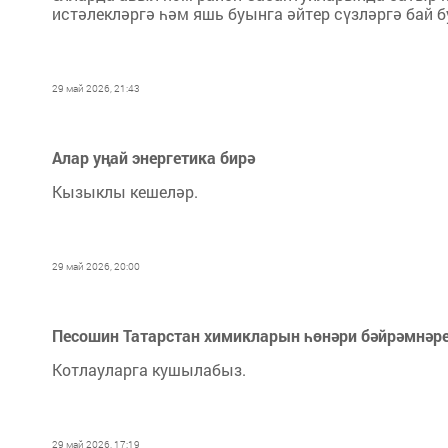
истәлекләргә һәм яшь буынга әйтер сүзләргә бай 
29 май 2026, 21:43
Алар уңай энергетика бирә
Кызыклы кешеләр.
29 май 2026, 20:00
Песошин Татарстан химикларын һөнәри бәйрәмнәре
Котлауларга кушылабыз.
29 май 2026, 17:19