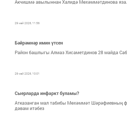
Акчишмә авылыннан Халидә Мөхәммәтдинова яза
29 май 2026, 11:56
Бәйрәмнәр имин үтсен
Район башлыгы Алмаз Хисаметдинов 28 майда Саб
29 май 2026, 10:01
Сыерларда инфаркт буламы?
Атказанган мал табибы Мөхәммәт Шәрәфиевның ф
дәвам итәбез