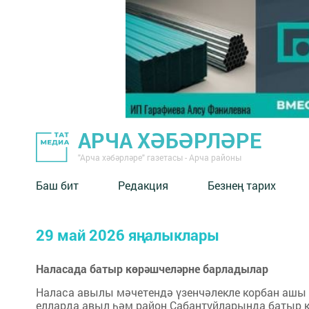
АРЧА ХӘБӘРЛӘРЕ
"Арча хәбәрләре" газетасы - Арча районы
Баш бит
Редакция
Безнең тарих
29 май 2026 яңалыклары
Наласада батыр көрәшчеләрне барладылар
Наласа авылы мәчетендә үзенчәлекле корбан ашы 
елларда авыл һәм район Сабантуйларында батыр 