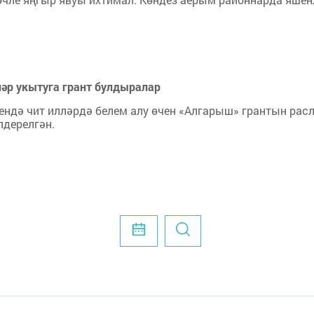
ләр укытуга грант булдыралар
ендә чит илләрдә белем алу өчен «Алгарыш» грантын рас
лдерелгән.