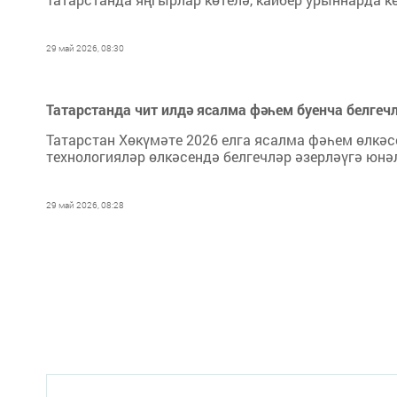
29 май 2026, 08:30
Татарстанда чит илдә ясалма фәһем буенча белгеч
Татарстан Хөкүмәте 2026 елга ясалма фәһем өлкәс
технологияләр өлкәсендә белгечләр әзерләүгә юнә
29 май 2026, 08:28