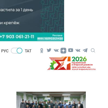
РУС
ТАТ