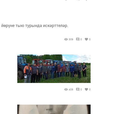
 йөрүне тыю турында искәрттеләр.
309
0
0
406
0
0