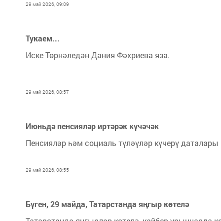
29 май 2026, 09:09
Тукаем...
Иске Төрнәледән Дания Фәхриева яза.
29 май 2026, 08:57
Июньдә пенсияләр иртәрәк күчәчәк
Пенсияләр һәм социаль түләүләр күчерү даталары 
29 май 2026, 08:55
Бүген, 29 майда, Татарстанда яңгыр көтелә
Татарстанда яңгырлар көтелә, кайбер урыннарда 