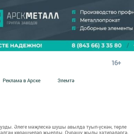
16+
Реклама в Арске
Элемтә
узды. Әлеге мәҗлескә шушы авылда туып-үскән, төрле
калган көрәшчеләр җыелды. Очрашу җылы хатирәләргә,