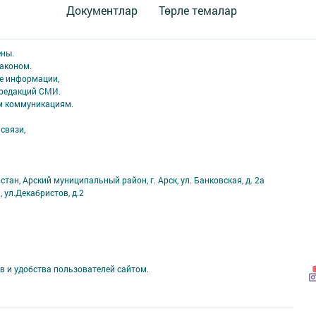
Документлар
Төрле темалар
ены.
аконом.
ме информации,
 редакций СМИ.
ым коммуникациям.
связи,
тан, Арский муниципальный район, г. Арск, ул. Банковская, д. 2а
, ул.Декабристов, д.2
в и удобства пользователей сайтом.