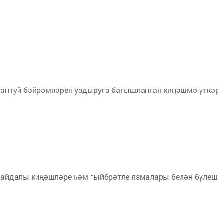
.
антуй бәйрәмнәрен уздыруга багышланган киңәшмә үткә
айдалы киңәшләре һәм гыйбрәтле язмалары белән бүлеш