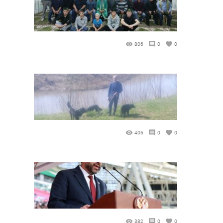
806
0
0
406
0
0
382
0
0