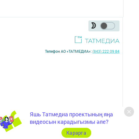
Телефон АО «ТАТМЕДИА»:
(843) 222 09 84
Яшь Татмедиа проектының яңа
16+
видеосын карадыгызмы әле?
Карарга