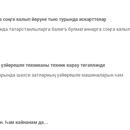
 соңга калып йөрүне тыю турында искәрттеләр
да татарстанлыларга балигъ булмаганнарга соңга калып
үзйөрешле техниканы техник карау төгәлләнде
ларында шәхси затларның үзйөрешле машиналарын һәм
н. Һәм кайнанам да...