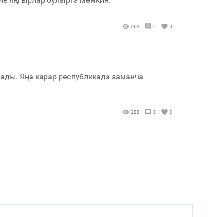
263
0
0
лады. Яңа карар республикада заманча
288
0
0