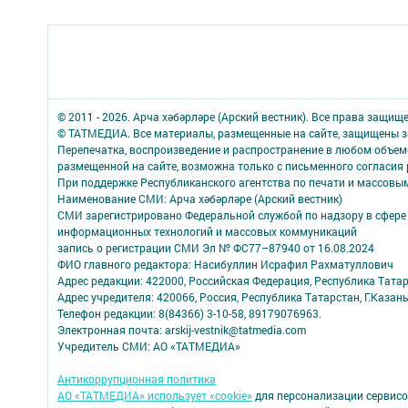
© 2011 - 2026. Арча хәбәрләре (Арский вестник). Все права защищ
© ТАТМЕДИА. Все материалы, размещенные на сайте, защищены з
Перепечатка, воспроизведение и распространение в любом объе
размещенной на сайте, возможна только с письменного согласия
При поддержке Республиканского агентства по печати и массов
Наименование СМИ: Арча хәбәрләре (Арский вестник)
СМИ зарегистрировано Федеральной службой по надзору в сфере 
информационных технологий и массовых коммуникаций
запись о регистрации СМИ Эл № ФС77–87940 от 16.08.2024
ФИО главного редактора: Насибуллин Исрафил Рахматуллович
Адрес редакции: 422000, Российская Федерация, Республика Татарс
Адрес учредителя: 420066, Россия, Республика Татарстан, Г.Казань
Телефон редакции: 8(84366) 3-10-58, 89179076963.
Электронная почта: arskij-vestnik@tatmedia.com
Учредитель СМИ: АО «ТАТМЕДИА»
Антикоррупционная политика
АО «ТАТМЕДИА» использует «cookie»
для персонализации сервисо