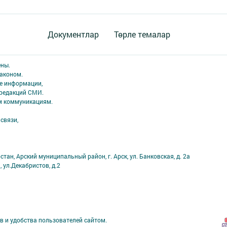
Документлар
Төрле темалар
ены.
аконом.
ме информации,
 редакций СМИ.
ым коммуникациям.
связи,
тан, Арский муниципальный район, г. Арск, ул. Банковская, д. 2а
, ул.Декабристов, д.2
в и удобства пользователей сайтом.