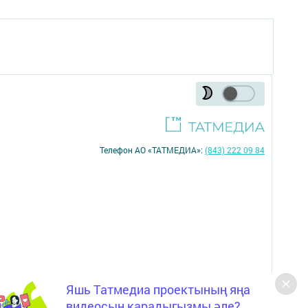
Телефон АО «ТАТМЕДИА»:
(843) 222 09 84
Яшь Татмедиа проектының яңа
16+
видеосын карадыгызмы әле?