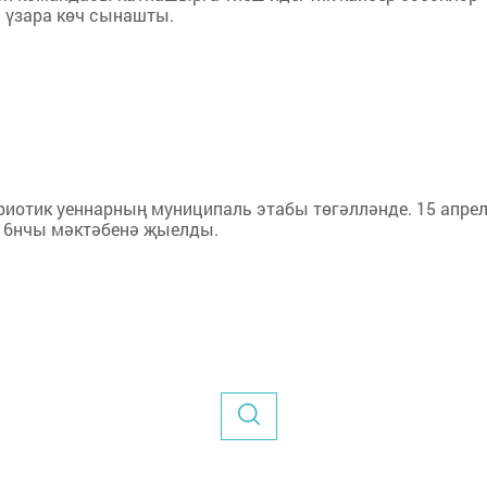
а үзара көч сынашты.
риотик уеннарның муниципаль этабы төгәлләнде. 15 апре
 6нчы мәктәбенә җыелды.