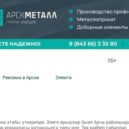
16+
Реклама в Арске
Элемтә
она этабы үткәрелде. Әлеге ярышлар быел Арча районынд
н командасы катнашырга тиеш иде. Тик кайбер сәбәпләр