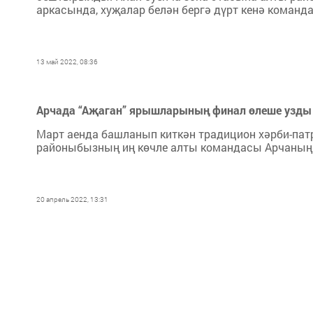
аркасында, хуҗалар белән бергә дүрт кенә команд
13 май 2022, 08:36
Арчада “Аҗаган” ярышларының финал өлеше узды
Март аенда башланып киткән традицион хәрби-пат
районыбызның иң көчле алты командасы Арчаның
20 апрель 2022, 13:31