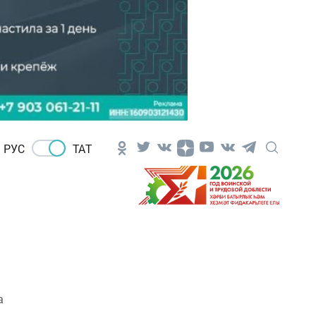
РУС
ТАТ
а