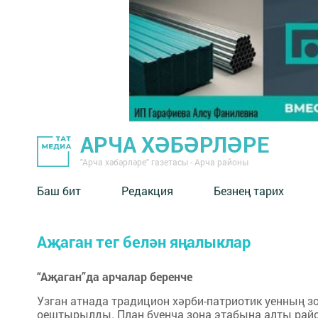
АРЧА ХӘБӘРЛӘРЕ
"Арча хәбәрләре" газетасы - Арча районы
Баш бит
Редакция
Безнең тарих
Аҗаган тег белән яңалыклар
“Аҗаган”да арчалар беренче
Узган атнада традицион хәрби-патриотик уенның з
оештырылды. План буенча зона этабына алты райо