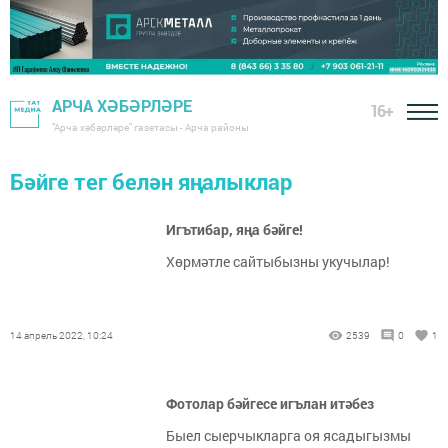
АРЧА ХӘБӘРЛӘРЕ
16+
"Арча хәбәрләре" газетасы - Арча районы
Бәйге тег белән яңалыклар
Игътибар, яңа бәйге!
Хөрмәтле сайтыбызны укучылар!
14 апрель 2022, 10:24
2539
0
1
Фотолар бәйгесе игълан итәбез
Быел сыерчыкларга оя ясадыгызмы