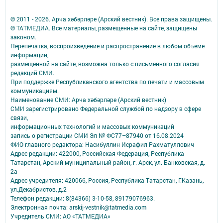
© 2011 - 2026. Арча хәбәрләре (Арский вестник). Все права защищены.
© ТАТМЕДИА. Все материалы, размещенные на сайте, защищены
законом.
Перепечатка, воспроизведение и распространение в любом объеме
информации,
размещенной на сайте, возможна только с письменного согласия
редакций СМИ.
При поддержке Республиканского агентства по печати и массовым
коммуникациям.
Наименование СМИ: Арча хәбәрләре (Арский вестник)
СМИ зарегистрировано Федеральной службой по надзору в сфере
связи,
информационных технологий и массовых коммуникаций
запись о регистрации СМИ Эл № ФС77–87940 от 16.08.2024
ФИО главного редактора: Насибуллин Исрафил Рахматуллович
Адрес редакции: 422000, Российская Федерация, Республика
Татарстан, Арский муниципальный район, г. Арск, ул. Банковская, д.
2а
Адрес учредителя: 420066, Россия, Республика Татарстан, Г.Казань,
ул.Декабристов, д.2
Телефон редакции: 8(84366) 3-10-58, 89179076963.
Электронная почта: arskij-vestnik@tatmedia.com
Учредитель СМИ: АО «ТАТМЕДИА»