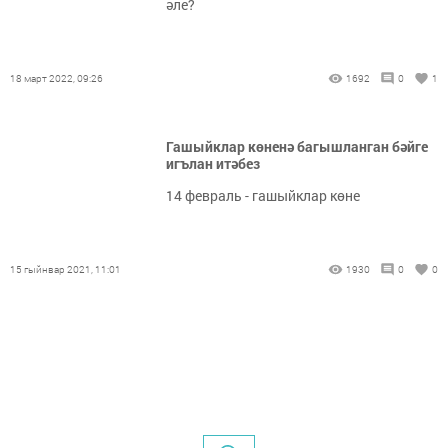
әле?
18 март 2022, 09:26
1692
0
1
Гашыйклар көненә багышланган бәйге
игълан итәбез
14 февраль - гашыйклар көне
15 гыйнвар 2021, 11:01
1930
0
0