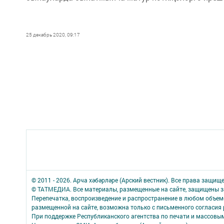
25 декабрь 2020, 09:17
© 2011 - 2026. Арча хәбәрләре (Арский вестник). Все права защищ
© ТАТМЕДИА. Все материалы, размещенные на сайте, защищены з
Перепечатка, воспроизведение и распространение в любом объе
размещенной на сайте, возможна только с письменного согласия
При поддержке Республиканского агентства по печати и массов