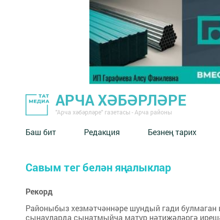
АРЧА ХӘБӘРЛӘРЕ
"Арча хәбәрләре" газетасы - Арча районы
Баш бит
Редакция
Безнең тарих
Савым тег белән яңалыклар
Рекорд
Районыбыз хезмәтчәннәре шундый гади булмаган ш
сынауларда сынатмыйча матур нәтиҗәләргә иреш