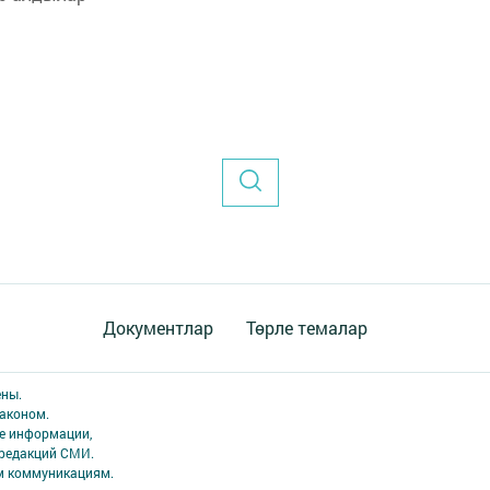
Документлар
Төрле темалар
ены.
аконом.
ме информации,
 редакций СМИ.
ым коммуникациям.