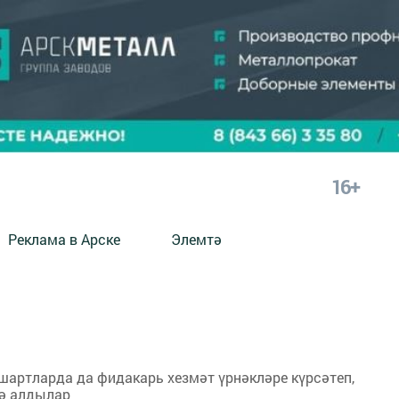
16+
Реклама в Арске
Элемтә
артларда да фидакарь хезмәт үрнәкләре күрсәтеп,
ә алдылар