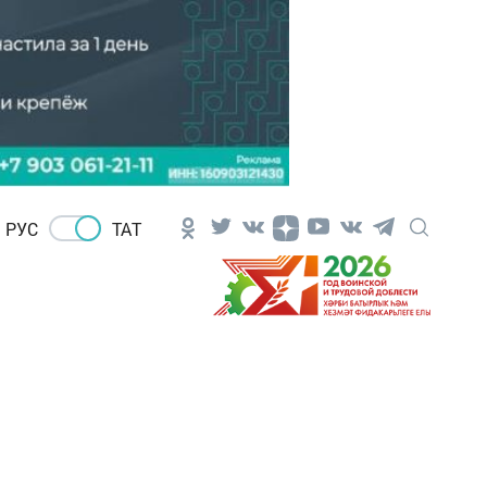
РУС
ТАТ