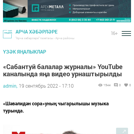
АРЧА ХӘБӘРЛӘРЕ
16+
"Арча хәбәрләре" газетасы - Арча районы
ҮЗӘК ЯҢАЛЫКЛАР
«Сабантуй балалар журналы» YouTube
каналында яңа видео урнаштырылды
admin,
19 сентябрь 2022 - 17:10
1544
0
0
«Шәвәлидән сора»уның чыгарылышы музыка
турында.