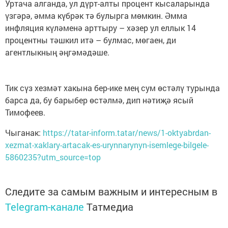
Уртача алганда, ул дүрт-алты процент кысаларында
үзгәрә, әмма күбрәк тә булырга мөмкин. Әмма
инфляция күләменә арттыру – хәзер ул еллык 14
процентны тәшкил итә – булмас, мөгаен, ди
агентлыкның әңгәмәдәше.
Тик сүз хезмәт хакына бер-ике мең сум өстәлү турында
барса да, бу барыбер өстәлмә, дип нәтиҗә ясый
Тимофеев.
Чыганак:
https://tatar-inform.tatar/news/1-oktyabrdan-
xezmat-xaklary-artacak-es-urynnarynyn-isemlege-bilgele-
5860235?utm_source=top
Следите за самым важным и интересным в
Telegram-канале
Татмедиа