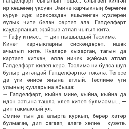
Гапделфәрт сыгылып төшә... Олыгаеп килгән
ир кешенең үксүен Әминә карчыкның беренче
күрүе иде: ирексездән яшьләнгән күзләрен
яулык чите белән сөртеп ала. Гапделфәрт
каударланып, җайсыз атлап чыгып китә.
— Гафу итмәс.., — дип пышылдый Тәслимә.
Кинәт карчыкларны сискәндереп, ишек
ачылып китә. Күзләре кызарган, тагын да
картаеп киткән, әллә ничек җайсыз атлап
Гапделфәрт килеп керә. Тәслимә ни булса шул
булыр дигәндәй Гапделфәрткә төкәлә. Тегесе
дә үги әнисе янына атлый. Тәслимә үги
улының кулларына ябыша:
— Гапделфәрт, кыйна мине, кыйна, кыйна да
идән астына ташла, үлеп китеп булмасмы.., —
дип такмаклый ул.
Әминә тын да алырга куркып, берәр хәтәр
булмагае, дип сагаеп, әлеге хәлне күзәтә.