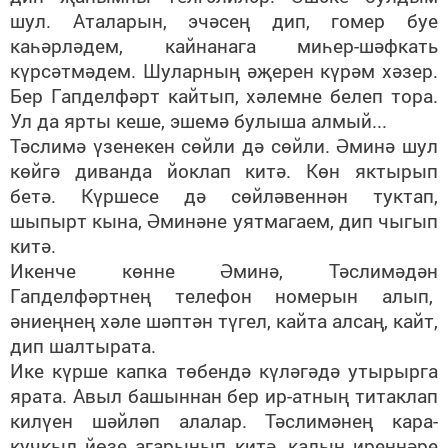
шул. Аталарын, эчәсең дип, гомер буе
каһәрләдем, кайнанага миһер-шәфкать
күрсәтмәдем. Шуларның әҗерен күрәм хәзер.
Бер Гапделфәрт кайтып, хәлемне белеп тора.
Ул да ярты кеше, эшемә булыша алмый...
Тәслимә үзенекен сөйли дә сөйли. Әминә шул
көйгә диванда йоклап китә. Көн яктырып
бетә. Күршесе дә сөйләвеннән туктап,
шыпырт кына, Әминәне уятмагаем, дип чыгып
китә.
Икенче көнне Әминә, Тәслимәдән
Гапделфәртнең телефон номерын алып,
әниеңнең хәле шәптән түгел, кайта алсаң, кайт,
дип шалтырата.
Ике күрше капка төбендә күләгәдә утырырга
ярата. Авыл башыннан бер ир-атның титаклап
килүен шәйләп алалар. Тәслимәнең кара-
кучкыл йөзе агарынып китә, калын иреннәре