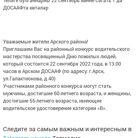
Теләге булганнарны 22 сентябрь көнне сәгать 1 дә
ДОСААФта көтәләр
Уважаемые жители Арского района!
Приглашаем Вас на районный конкурс водительского
мастерства посвященный Дню пожилых людей,
который состоится 22 сентября 2022 года, в 13.00
часов в Арском ДОСААФ (по адресу: г.Арск,
ул.Галактионова, д.40)
Участниками районного конкурса могут стать
мужчины, достигшие 60-летнего возраста, и женщины,
достигшие 55-летнего возраста, имеющие
водительское удостоверение категории «В».
Следите за самым важным и интересным в
Telegram-канале
Татмедиа