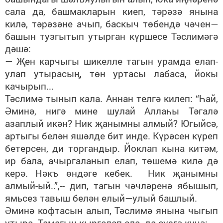
сала да, башмакларын киеп, тәрәзә янына
килә, тәрәзәне ачып, баскыч төбендә чәчен—
башын тузгытып утырган күршесе Тәслимәгә
дәшә:
— Җен карчыгы шикелле тагын урамда елап-
улап утырасың, төн уртасы лабаса, йокы
качырып...
Тәслимә тынып кала. Аннан телгә килеп: “Һай,
Әминә, нигә мине шулай Аллаһы Тәгалә
азаплый икән? Ник җанымны алмый? Югыйсә,
артыгы белән яшәлде бит инде. Күрәсен күреп
бетерсен, ди торгандыр. Йоклап кына китәм,
ир бала, ачыргаланып елап, төшемә килә дә
керә. Нәкъ өндәге кебек. Ник җанымны
алмый-ый..”,-- дип, тагын чәчләренә ябышып,
ямьсез тавыш белән елый—улый башлый.
Әминә кофтасын алып, Тәслимә янына чыгып
утыра. Тамагын кыргалап ала да сүзгә күчә: