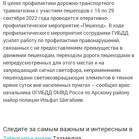
В целях профилактики дорожно-транспортного
травматизма с участием пешеходов с 16 по 29
сентября 2022 года проводится оперативно-
профилактическое мероприятие «Пешеход». В ходе
профилактического мероприятия сотрудники ГИБДД
усилят работу по профилактике правонарушений,
связанных с не предоставлением преимущества в
движении пешеходам, переходом дороги пешеходами в
непредусмотренных для этого местах и на
запрещающий сигнал светофора, неприменением
пешеходами световозвращающих элементов в темное
время суток вне населенных пунктах – сообщил врио
начальника ОГИБДД ОМВД Росси по Арскому району
майор полиции Ильфат Шигабиев.
Следите за самым важным и интересным в
Telegram-канале
Татмедиа