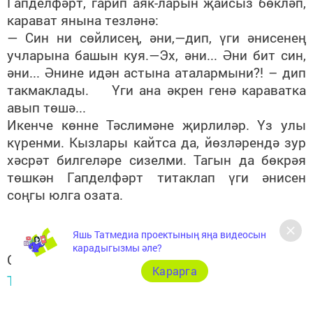
Гапделфәрт, гарип аяк-ларын җайсыз бөкләп,
карават янына тезләнә:
— Син ни сөйлисең, әни,—дип, үги әнисенең
учларына башын куя.—Эх, әни... Әни бит син,
әни... Әнине идән астына аталармыни?! – дип
такмаклады. Үги ана әкрен генә караватка
авып төшә...
Икенче көнне Тәслимәне җирлиләр. Үз улы
күренми. Кызлары кайтса да, йөзләрендә зур
хәсрәт билгеләре сизелми. Тагын да бөкрәя
төшкән Гапделфәрт титаклап үги әнисен
соңгы юлга озата.
Яшь Татмедиа проектының яңа видеосын
карадыгызмы әле?
Следите за самым важным и интересным в
Карарга
Telegram-канале
Татмедиа