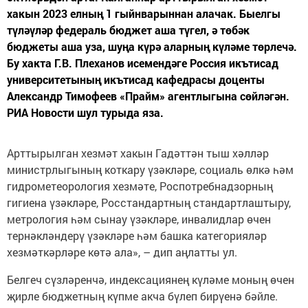
хакын 2023 елның 1 гыйнварыннан алачак. Быелгы
түләүләр федераль бюджет аша түгел, ә төбәк
бюджеты аша уза, шуңа күрә аларның күләме төрлечә.
Бу хакта Г.В. Плеханов исемендәге Россия икътисад
университетының икътисад кафедрасы доценты
Александр Тимофеев «Прайм» агентлыгына сөйләгән.
РИА Новости шул турыда яза.
Арттырылган хезмәт хакын Гадәттән тыш хәлләр
министрлыгының коткару үзәкләре, социаль өлкә һәм
гидрометеорология хезмәте, Роспотребнадзорның
гигиена үзәкләре, Росстандартның стандартлаштыру,
метрология һәм сынау үзәкләре, инвалидлар өчен
тернәкләндерү үзәкләре һәм башка категорияләр
хезмәткәрләре көтә ала», – дип аңлатты ул.
Белгеч сүзләренчә, индексациянең күләме моның өчен
җирле бюджетның күпме акча бүлеп бирүенә бәйле.