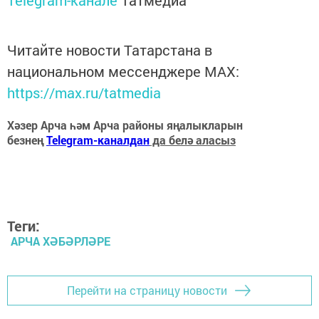
Читайте новости Татарстана в
национальном мессенджере MАХ:
https://max.ru/tatmedia
Хәзер Арча һәм Арча районы яңалыкларын
безнең
Telegram-каналдан
да белә аласыз
Теги:
АРЧА ХӘБӘРЛӘРЕ
Перейти на страницу новости