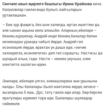
Сөнчәле авыл җирлеге башлыгы Ирина Крайнова
кичә
Калуковлар гаиләсендә булып, кайгыларын
уртаклашкан.
– Бик зур фаҗига, без шок хәлендә, иртән ишеттем дә,
әле һаман аңыма килә алмыйм. Аларның әбиләре –
безнең күршеләр, Андрей инде безнең балалар белән
кечкенәдән урамда чабып йөрде. Андрей гел
исәнләшеп йөрде, ерактан ук дәшә иде, «ничек
хәлләрегез, исәнлегегез» дип гел сорашты. Настясы да
шундый ачык, гади. Настя – минем укучым, элек
мәктәптә эшләгән идем.
Әниләре, әбиләре үлгәч, энекәшләренә әни урынына
калды. Олы балалары быел мәктәпкә керде, кечесе –
кызларына 5 яшь. Дус, тату гаилә иде алар. Бер-берсен
яратулары күренеп тора иде. Балалары шулкадәр
сөйкемле.