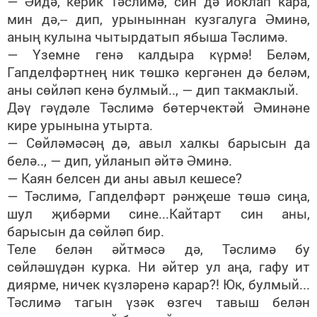
— Әйдә, керик Тәслимә, син дә йоклап кара,
мин дә,-- дип, урыныннан кузгалуга Әминә,
аның кулына чытырдатып ябыша Тәслимә.
— Үземне генә калдыра күрмә! Беләм,
Гапделфәртнең ник төшкә кергәнен дә беләм,
аны сөйләп кенә булмый.., — дип такмаклый.
Дәү гәүдәле Тәслимә бөтерчектәй Әминәне
кире урынына утырта.
— Сөйләмәсәң дә, авыл халкы барысын да
белә.., — дип, уйланып әйтә Әминә.
— Каян белсен ди аны авыл кешесе?
— Тәслимә, Гапделфәрт рәнҗеше төшә сиңа,
шул җибәрми сине...Кайтарт син аны,
барысын да сөйләп бир.
Теле белән әйтмәсә дә, Тәслимә бу
сөйләшүдән курка. Ни әйтер ул аңа, гафу ит
диярме, ничек күзләренә карар?! Юк, булмый...
Тәслимә тагын үзәк өзгеч тавыш белән