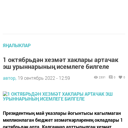
ЯҢАЛЫКЛАР
1 октябрьдән хезмәт хаклары артачак
эш урыннарының исемлеге билгеле
автор,
19 сентябрь 2022 - 12:59
2331
0
0
Президентның май указлары йогынтысы кагылмаган
миллионлаган бюджет хезмәткәрләренең окладлары 1
октябрьдән арта. Калганнар арттырылган хезмәт