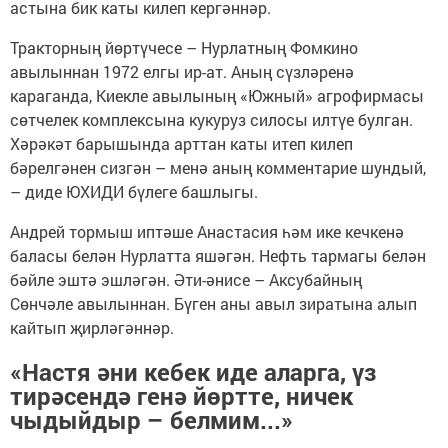
астына бик каты килеп кергәннәр.
Тракторның йөртүчесе – Нурлатның Фомкино
авылыннан 1972 елгы ир-ат. Аның сүзләренә
караганда, Киекле авылының «Южный» агрофирмасы
сөтчелек комплексына кукуруз силосы илтүе булган.
Хәрәкәт барышында арттан каты итеп килеп
бәрелгәнен сизгән – менә аның комментарие шундый,
– диде ЮХИДИ бүлеге башлыгы.
Андрей тормыш иптәше Анастасия һәм ике кечкенә
баласы белән Нурлатта яшәгән. Нефть тармагы белән
бәйле эштә эшләгән. Әти-әнисе – Аксубайның
Сөнчәле авылыннан. Бүген аны авыл зиратына алып
кайтып җирләгәннәр.
«Настя әни кебек иде аларга, үз
тирәсендә генә йөртте, ничек
чыдыйдыр – белмим...»