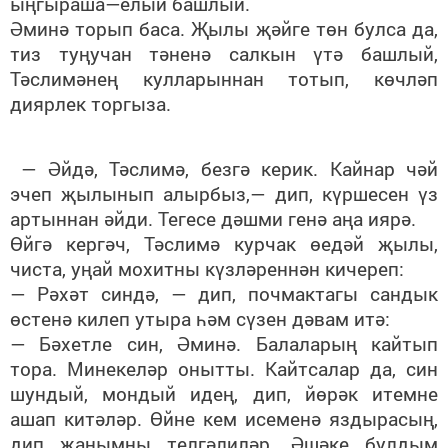
ыңгыраша—елый башлый.
Әминә торып баса. Җылы җәйге төн булса да,
тиз туңучан тәненә салкын үтә башлый,
Тәслимәнең кулларыннан тотып, көчләп
диярлек торгыза.
— Әйдә, Тәслимә, безгә керик. Кайнар чәй
эчеп җылынып алырбыз,— дип, күршесен үз
артыннан әйди. Тегесе дәшми генә аңа иярә.
Өйгә кергәч, Тәслимә курчак өедәй җылы,
чиста, уңай мохитны күзләреннән кичереп:
— Рәхәт синдә, — дип, почмактагы сандык
өстенә килеп утыра һәм сүзен дәвам итә:
— Бәхетле син, Әминә. Балаларың кайтып
тора. Минекеләр онытты. Кайтсалар да, син
шундый, мондый идең, дип, йөрәк итемне
ашап китәләр. Өйне кем исеменә яздырасың,
дип җанымны телгәлиләр. Әшәке булдым