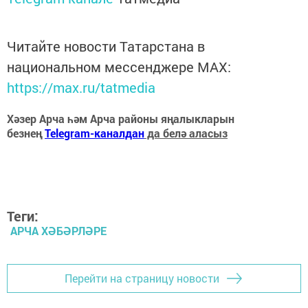
Читайте новости Татарстана в
национальном мессенджере MАХ:
https://max.ru/tatmedia
Хәзер Арча һәм Арча районы яңалыкларын
безнең
Telegram-каналдан
да белә аласыз
Теги:
АРЧА ХӘБӘРЛӘРЕ
Перейти на страницу новости