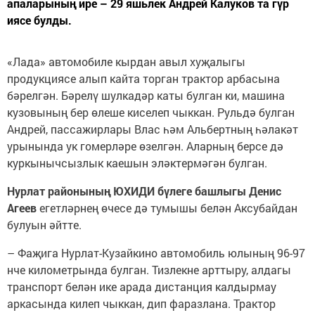
апаларының ире – 29 яшьлек Андрей Калуков та гүр
иясе булды.
«Лада» автомобиле кырдан авыл хуҗалыгы
продукциясе алып кайта торган трактор арбасына
бәрелгән. Бәрелү шулкадәр каты булган ки, машина
кузовының бер өлеше киселеп чыккан. Рульдә булган
Андрей, пассажирлары Влас һәм Альбертның һәлакәт
урынында ук гомерләре өзелгән. Аларның берсе дә
куркынычсызлык каешын эләктермәгән булган.
Нурлат районының ЮХИДИ бүлеге башлыгы Денис
Агеев
егетләрнең өчесе дә тумышы белән Аксубайдан
булуын әйтте.
– Фаҗига Нурлат-Кузайкино автомобиль юлының 96-97
нче километрында булган. Тизлекне арттыру, алдагы
транспорт белән ике арада дистанция калдырмау
аркасында килеп чыккан, дип фаразлана. Трактор