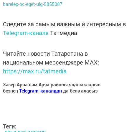
barelep-oc-eget-ulg-5855087
Следите за самым важным и интересным в
Telegram-канале
Татмедиа
Читайте новости Татарстана в
национальном мессенджере MАХ:
https://max.ru/tatmedia
Хәзер Арча һәм Арча районы яңалыкларын
безнең
Telegram-каналдан
да белә аласыз
Теги: