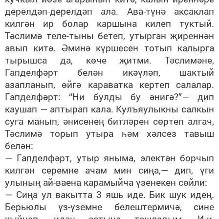
дерелдәп-дерелдәп ала. Ава-түнә аксаклап
килгән ир болар каршына килеп туктый.
Тәслимә теле-тыны бетеп, утырган җиреннән
авып китә. Әминә күршесен тотып калырга
тырышса да, көче җитми. Тәслимәне,
Гапделфәрт белән икәүләп, шактый
азапланып, өйгә караватка кертеп салалар.
Гапделфәрт: “Ни булды бу әнигә?”— дип
каушап — аптырап кала. Кулъяулыкны салкын
суга манып, әнисенең битләрен сөртеп алгач,
Тәслимә торып утыра һәм хәлсез тавыш
белән:
— Гапделфәрт, утыр яныма, электән борчып
килгән серемне ачам мин сиңа,— дип, үги
улының ай-ваена карамыйча үзенекен сөйли:
— Сиңа ул вакытта 3 яшь иде. Бик шук идең.
Берьюлы үз-үземне белештермичә, сине
кыйнап, идән астына ташладым. И-и,