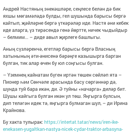
Андрей Настяның энекәшләре, сеңлесе белән дә бик
яхшы мөгамәләдә булды, гел шушында барысы бергә
кайтып, җәйләрне бергә үткәрәләр иде. Настя әни кебек
иде аларга, үз тирәсендә генә йөртте, ничек чыдыйдыр
– белмим... – диде авыл җирлеге башлыгы.
Аның сүзләренчә, егетләр барысы бергә Власның
хатынының әти-әнисенә бәрәңге казышырга барган
булган, тик алар өчен бу юл соңгысы булган.
– Үземнең кайнатам бүген иртән төшен сөйләп ята –
Пионер һәм Сөнчәле арасында басу сөргәннәр дә,
шунда туй бара икән, ди. Ә туйны «начарга» диләр бит.
Шушы кайгыга булган икән ул төш. Яңгырга булсын,
дип теләгән идек тә, яңгырга булмаган шул, – ди Ирина
Крайнова.
Бу хакта тулырак:
https://intertat.tatar/news/iren-ike-
enekasen-yugaltkan-nastya-nicek-cydar-traktor-arbasyna-