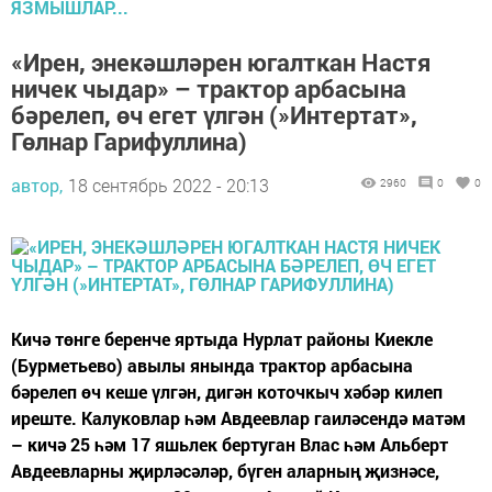
ЯЗМЫШЛАР...
«Ирен, энекәшләрен югалткан Настя
ничек чыдар» – трактор арбасына
бәрелеп, өч егет үлгән (»Интертат»,
Гөлнар Гарифуллина)
автор,
18 сентябрь 2022 - 20:13
2960
0
0
Кичә төнге беренче яртыда Нурлат районы Киекле
(Бурметьево) авылы янында трактор арбасына
бәрелеп өч кеше үлгән, дигән коточкыч хәбәр килеп
иреште. Калуковлар һәм Авдеевлар гаиләсендә матәм
– кичә 25 һәм 17 яшьлек бертуган Влас һәм Альберт
Авдеевларны җирләсәләр, бүген аларның җизнәсе,