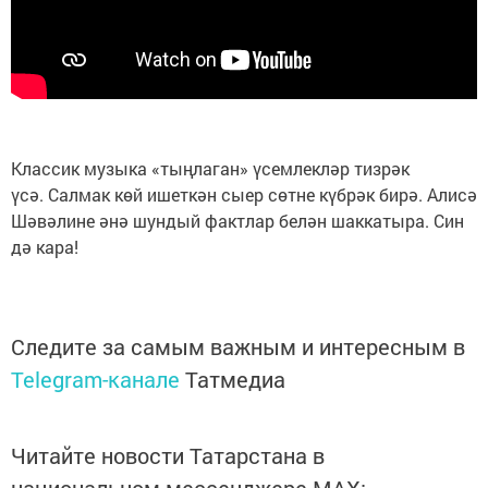
Классик музыка «тыңлаган» үсемлекләр тизрәк
үсә. Салмак көй ишеткән сыер сөтне күбрәк бирә. Алисә
Шәвәлине әнә шундый фактлар белән шаккатыра. Син
дә кара!
Следите за самым важным и интересным в
Telegram-канале
Татмедиа
Читайте новости Татарстана в
национальном мессенджере MАХ: