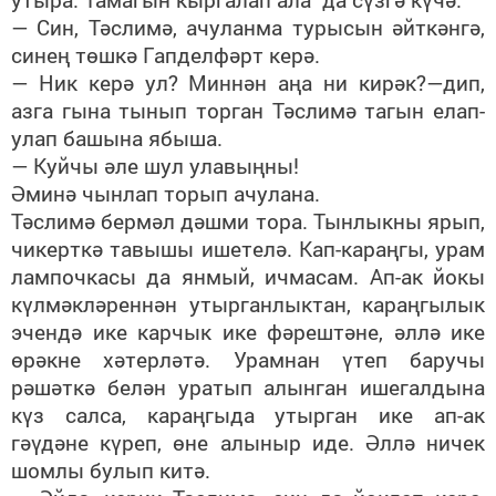
— Син, Тәслимә, ачуланма турысын әйткәнгә,
синең төшкә Гапделфәрт керә.
— Ник керә ул? Миннән аңа ни кирәк?—дип,
азга гына тынып торган Тәслимә тагын елап-
улап башына ябыша.
— Куйчы әле шул улавыңны!
Әминә чынлап торып ачулана.
Тәслимә бермәл дәшми тора. Тынлыкны ярып,
чикерткә тавышы ишетелә. Кап-караңгы, урам
лампочкасы да янмый, ичмасам. Ап-ак йокы
күлмәкләреннән утырганлыктан, караңгылык
эчендә ике карчык ике фәрештәне, әллә ике
өрәкне хәтерләтә. Урамнан үтеп баручы
рәшәткә белән уратып алынган ишегалдына
күз салса, караңгыда утырган ике ап-ак
гәүдәне күреп, өне алыныр иде. Әллә ничек
шомлы булып китә.