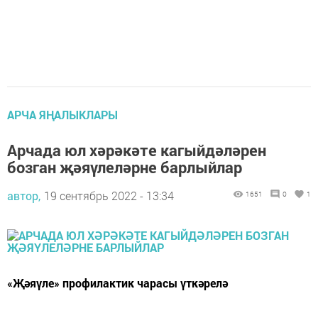
АРЧА ЯҢАЛЫКЛАРЫ
Арчада юл хәрәкәте кагыйдәләрен
бозган җәяүлеләрне барлыйлар
автор,
19 сентябрь 2022 - 13:34
1651
0
1
«Җәяүле» профилактик чарасы үткәрелә