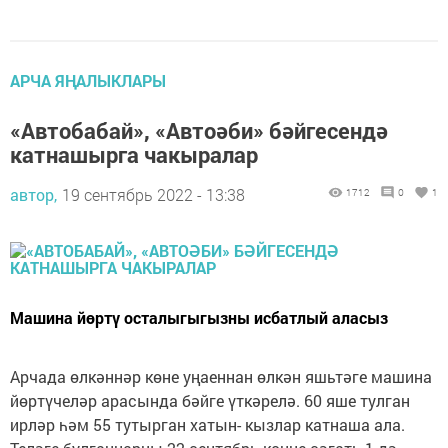
АРЧА ЯҢАЛЫКЛАРЫ
«Автобабай», «Автоәби» бәйгесендә
катнашырга чакыралар
автор,
19 сентябрь 2022 - 13:38
1712
0
1
Машина йөртү осталыгыгызны исбатлый аласыз
Арчада өлкәннәр көне уңаеннан өлкән яшьтәге машина
йөртүчеләр арасында бәйге үткәрелә. 60 яше тулган
ирләр һәм 55 тутырган хатын- кызлар катнаша ала.