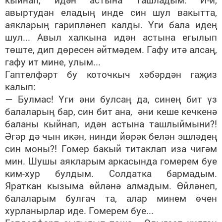
авыртудан еладың инде син шул вакытта,
аякларың гарипләнеп калды. Үги бала идең
шул... Авыл халкына идән астына егылып
төште, дип дөресен әйтмәдем. Гафу итә алсаң,
гафу ит мине, улым...
Гаптелфәрт бу коточкыч хәбәрдән гаҗиз
калып:
— Булмас! Үги әни булсаң да, синең бит үз
балаларың бар, син бит ана, әни кеше кечкенә
баланы кыйнап, идән астына ташлыймыни?!
Әгәр дә чын икән, нинди йөрәк белән эшләдең
син моны?! Гомер бакый титаклап иза чигәм
мин. Шушы аякларым аркасында гомерем буе
ким-хур булдым. Солдатка бармадым.
Яраткан кызыма өйләнә алмадым. Өйләнеп,
балаларым булгач та, алар минем өчен
хурланырлар иде. Гомерем буе...