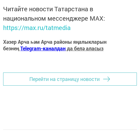
Читайте новости Татарстана в
национальном мессенджере MАХ:
https://max.ru/tatmedia
Хәзер Арча һәм Арча районы яңалыкларын
безнең
Telegram-каналдан
да белә аласыз
Перейти на страницу новости