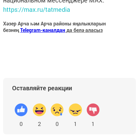
https://max.ru/tatmedia
Хәзер Арча һәм Арча районы яңалыкларын
безнең
Telegram-каналдан
да белә аласыз
Оставляйте реакции
0
2
0
1
1