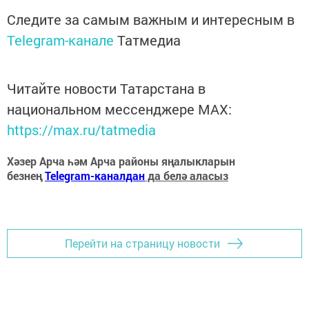
Следите за самым важным и интересным в
Telegram-канале
Татмедиа
Читайте новости Татарстана в
национальном мессенджере MАХ:
https://max.ru/tatmedia
Хәзер Арча һәм Арча районы яңалыкларын
безнең
Telegram-каналдан
да белә аласыз
Перейти на страницу новости