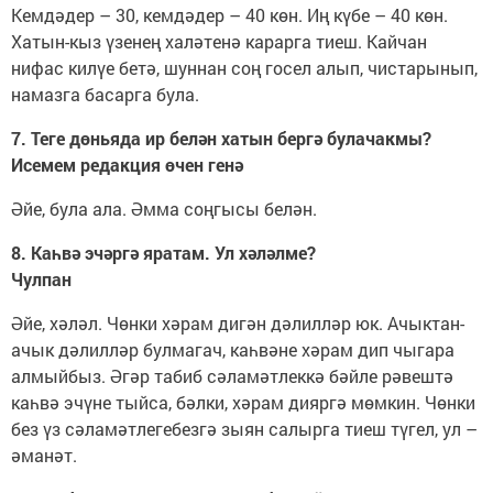
Кемдәдер – 30, кемдәдер – 40 көн. Иң күбе – 40 көн.
Хатын-кыз үзенең халәтенә карарга тиеш. Кайчан
нифас килүе бетә, шуннан соң госел алып, чистарынып,
намазга басарга була.
7. Теге дөньяда ир белән хатын бергә булачакмы?
Исемем редакция өчен генә
Әйе, була ала. Әмма соңгысы белән.
8. Каһвә эчәргә яратам. Ул хәләлме?
Чулпан
Әйе, хәләл. Чөнки хәрам дигән дәлилләр юк. Ачыктан-
ачык дәлилләр булмагач, каһвәне хәрам дип чыгара
алмыйбыз. Әгәр табиб сәламәтлеккә бәйле рәвештә
каһвә эчүне тыйса, бәлки, хәрам дияргә мөмкин. Чөнки
без үз сәламәтлегебезгә зыян салырга тиеш түгел, ул –
әманәт.