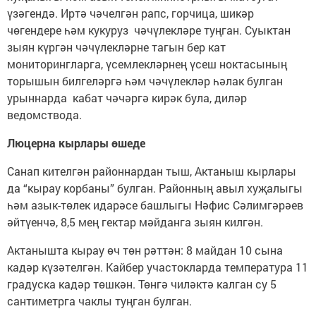
үзәгендә. Иртә чәчелгән рапс, горчица, шикәр
чөгендере һәм кукуруз чәчүлекләре туңган. Суыктан
зыян күргән чәчүлекләрне тагын бер кат
мониторингларга, үсемлекләрнең үсеш ноктасының
торышын билгеләргә һәм чәчүлекләр һәлак булган
урыннарда кабат чәчәргә кирәк була, диләр
ведомствода.
Люцерна кырлары өшеде
Санап кителгән районнардан тыш, Актаныш кырлары
да “кырау корбаны” булган. Районның авыл хуҗалыгы
һәм азык-төлек идарәсе башлыгы Нәфис Сәлимгәрәев
әйтүенчә, 8,5 мең гектар мәйданга зыян килгән.
Актанышта кырау өч төн рәттән: 8 майдан 10 сына
кадәр күзәтелгән. Кайбер участокларда температура 11
градуска кадәр төшкән. Төнгә чиләктә калган су 5
сантиметрга чаклы туңган булган.