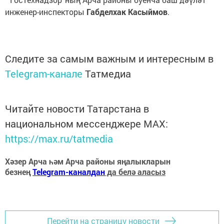
инженер-инспекторы
Габделхак Касыймов
.
Следите за самым важным и интересным в
Telegram-канале
Татмедиа
Читайте новости Татарстана в
национальном мессенджере MАХ:
https://max.ru/tatmedia
Хәзер Арча һәм Арча районы яңалыкларын
безнең
Telegram-каналдан
да белә аласыз
Перейти на страницу новости