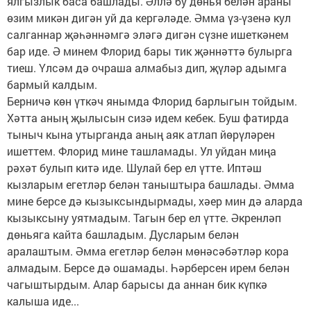
ялгызлык баса башлады. Әллә бу дөнья белән араны
өзим микән дигән уй да кергәләде. Әмма үз-үзенә кул
салганнар җәһәннәмгә эләгә дигән сүзне ишеткәнем
бар иде. Ә минем Флорид бары тик җәннәттә булырга
тиеш. Үлсәм дә очраша алмабыз дип, җүләр адымга
бармый калдым.
Берничә көн үткәч янымда Флорид барлыгын тойдым.
Хәтта аның җылысын сизә идем кебек. Буш фатирда
тыныч кына утырганда аның аяк атлап йөрүләрен
ишеттем. Флорид мине ташламады. Ул уйдан миңа
рәхәт булып китә иде. Шулай бер ел үтте. Иптәш
кызларым егетләр белән таныштыра башлады. Әмма
мине берсе дә кызыксындырмады, хәер мин дә аларда
кызыксыну уятмадым. Тагын бер ел үтте. Әкренләп
дөньяга кайта башладым. Дусларым белән
аралаштым. Әмма егетләр белән мөнәсәбәтләр кора
алмадым. Берсе дә ошамады. Һәрберсен ирем белән
чагыштырдым. Алар барысы да аннан бик күпкә
калыша иде...