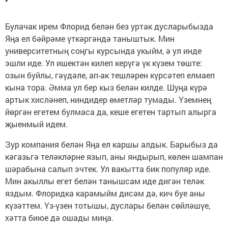
Булачак ирем Флорид белән без уртак дусларыбызда
Яңа ел бәйрәме үткәргәндә таныштык. Мин
университетның соңгы курсында укыйм, ә ул инде
эшли иде. Ул ишектән килеп керүгә үк күзем төште:
озын буйлы, гәүдәле, ап-ак тешләрен күрсәтеп елмаеп
кына тора. Әмма ул бер кыз белән килде. Шуңа күрә
артык хисләнеп, ниндидер өметләр тумады. Үземнең
йөргән егетем булмаса да, кеше егетен тартып алырга
җыенмый идем.
Зур компания белән Яңа ел каршы алдык. Барыбыз да
кәгазьгә теләкләрне язып, аны яндырып, көлен шампан
шәрабына салып эчтек. Ул вакытта бик популяр иде.
Мин акыллы егет белән танышсам иде дигән теләк
яздым. Флоридка карамыйм дисәм дә, кич буе аны
күзәттем. Үз-үзен тотышы, дуслары белән сөйләшүе,
хәтта биюе дә ошады миңа.