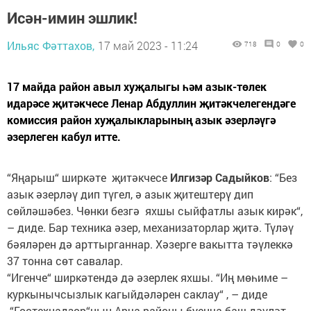
Исән-имин эшлик!
Ильяс Фәттахов,
17 май 2023 - 11:24
718
0
0
17 майда район авыл хуҗалыгы һәм азык-төлек
идарәсе җитәкчесе Ленар Абдуллин җитәкчелегендәге
комиссия район хуҗалыкларының азык әзерләүгә
әзерлеген кабул итте.
“Яңарыш“ ширкәте җитәкчесе
Илгизәр Садыйков
: “Без
азык әзерләү дип түгел, ә азык җитештерү дип
сөйләшәбез. Чөнки безгә яхшы сыйфатлы азык кирәк“,
– диде. Бар техника әзер, механизаторлар җитә. Түләү
бәяләрен дә арттырганнар. Хәзерге вакытта тәүлеккә
37 тонна сөт савалар.
“Игенче“ ширкәтендә дә әзерлек яхшы. “Иң мөһиме –
куркынычсызлык кагыйдәләрен саклау“ , – диде
“Гостехнадзор“ның Арча районы буенча баш дәүләт