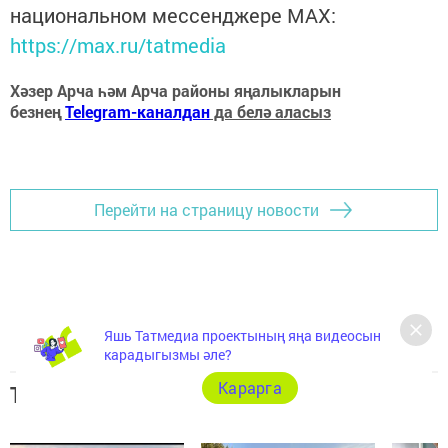
национальном мессенджере MАХ:
https://max.ru/tatmedia
Хәзер Арча һәм Арча районы яңалыкларын
безнең
Telegram-каналдан
да белә аласыз
Перейти на страницу новости
Яшь Татмедиа проектының яңа видеосын
карадыгызмы әле?
Карарга
Топ 5 новостей