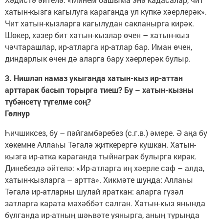
хатын-кызга кагылуга караганда ул күпкә хәерлерәк».
Чит хатын-кызларга кагылудан сакланырга кирәк.
Шөкер, хәзер бит хатын-кызлар өчен – хатын-кыз
чәчтарашлар, ир-атларга ир-атлар бар. Иман өчен,
диндарлык өчен дә аларга бару хәерлерәк булыр.
3. Нишләп намаз укыганда хатын-кыз ир-аттан
арттарак басып торырга тиеш? Бу – хатын-кызны
түбәнсетү түгелме соң?
Гөлнур
Һичшиксез, бу – пәйгамбәребез (с.г.в.) әмере. Ә аңа бу
хөкемне Аллаһы Тәгалә җиткерергә кушкан. Хатын-
кызга ир-атка караганда тыйнаграк булырга кирәк.
Динебездә әйтелә: «Ир-атларга иң хәерле саф – алда,
хатын-кызларга – артта». Хикмәте шунда: Аллаһы
Тәгалә ир-атларны шулай яраткан: аларга гүзәл
затларга карата мәхәббәт салган. Хатын-кыз янында
булганда ир-атның шәһвәте уянырга, аның турында