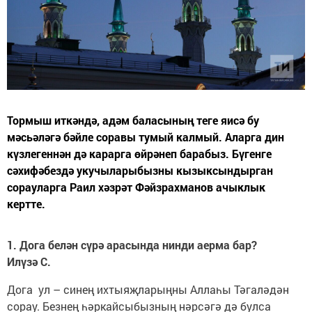
Тормыш иткәндә, адәм баласының теге яисә бу
мәсьәләгә бәйле соравы тумый калмый. Аларга дин
күзлегеннән дә карарга өйрәнеп барабыз. Бүгенге
сәхифәбездә укучыларыбызны кызыксындырган
сорауларга Раил хәзрәт Фәйзрахманов ачыклык
кертте.
1. Дога белән сүрә арасында нинди аерма бар?
Илүзә С.
Дога ул – синең ихтыяҗларыңны Аллаһы Тәгаләдән
сорау. Безнең һәркайсыбызның нәрсәгә дә булса