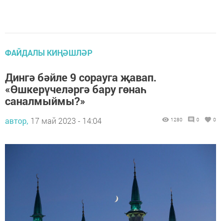
ФАЙДАЛЫ КИҢӘШЛӘР
Дингә бәйле 9 сорауга җавап.
«Өшкерүчеләргә бару гөнаһ
саналмыймы?»
автор,
17 май 2023 - 14:04
1280
0
0