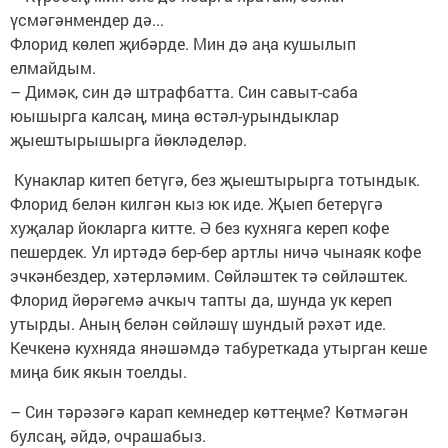
үсмәгәнмендер дә...
Флорид көлеп җибәрде. Мин дә аңа кушылып
елмайдым.
– Димәк, син дә штрафбатта. Син савыт-саба
юышырга калсаң, миңа өстәл-урындыклар
җыештырышырга йөкләделәр.
Кунаклар китеп бетүгә, без җыештырырга тотындык.
Флорид белән килгән кыз юк иде. Җыеп бетерүгә
хуҗалар йокларга китте. Ә без кухняга кереп кофе
пешердек. Ул иртәдә бер-бер артлы ничә чынаяк кофе
эчкәнбездер, хәтерләмим. Сөйләштек тә сөйләштек.
Флорид йөрәгемә ачкыч тапты да, шунда ук кереп
утырды. Аның белән сөйләшү шундый рәхәт иде.
Кечкенә кухняда янәшәмдә табуреткада утырган кеше
миңа бик якын тоелды.
– Син тәрәзәгә карап кемнедер көттеңме? Көтмәгән
булсаң, әйдә, очрашабыз.