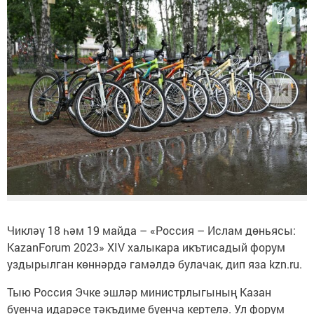
Чикләү 18 һәм 19 майда – «Россия – Ислам дөньясы:
KazanForum 2023» XIV халыкара икътисадый форум
уздырылган көннәрдә гамәлдә булачак, дип яза kzn.ru.
Тыю Россия Эчке эшләр министрлыгының Казан
буенча идарәсе тәкъдиме буенча кертелә. Ул форум