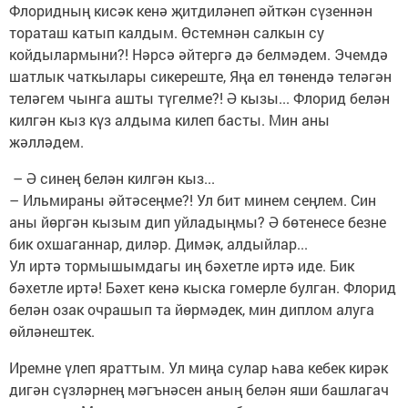
Флоридның кисәк кенә җитдиләнеп әйткән сүзеннән
тораташ катып калдым. Өстемнән салкын су
койдылармыни?! Нәрсә әйтергә дә белмәдем. Эчемдә
шатлык чаткылары сикереште, Яңа ел төнендә теләгән
теләгем чынга ашты түгелме?! Ә кызы... Флорид белән
килгән кыз күз алдыма килеп басты. Мин аны
жәлләдем.
– Ә синең белән килгән кыз...
– Ильмираны әйтәсеңме?! Ул бит минем сеңлем. Син
аны йөргән кызым дип уйладыңмы? Ә бөтенесе безне
бик охшаганнар, диләр. Димәк, алдыйлар...
Ул иртә тормышымдагы иң бәхетле иртә иде. Бик
бәхетле иртә! Бәхет кенә кыска гомерле булган. Флорид
белән озак очрашып та йөрмәдек, мин диплом алуга
өйләнештек.
Иремне үлеп яраттым. Ул миңа сулар һава кебек кирәк
дигән сүзләрнең мәгънәсен аның белән яши башлагач