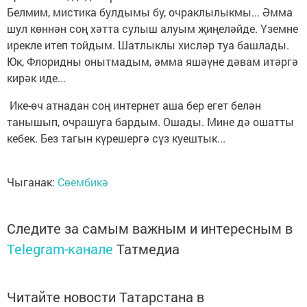
Белмим, мистика булдымы бу, очраклылыкмы... Әмма
шул көннән соң хәтта сулыш алуым җиңеләйде. Үземне
ирекле итеп тойдым. Шатлыклы хисләр туа башлады.
Юк, Флоридны онытмадым, әмма яшәүне дәвам итәргә
кирәк иде...
Ике-өч атнадан соң интернет аша бер егет белән
танышып, очрашуга бардым. Ошады. Мине дә ошатты
кебек. Без тагын күрешергә сүз куештык...
Чыганак:
Сөембикә
Следите за самым важным и интересным в
Telegram-канале
Татмедиа
Читайте новости Татарстана в