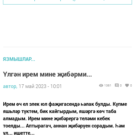
ЯЗМЫШЛАР...
Үлгән ирем мине җибәрми...
автор,
17 май 2023 - 10:01
1361
0
0
Ирем өч ел элек юл фаҗигасендә һәлак булды. Күпме
яшьләр түктем, бик кайгырдым, яшәргә көч таба
алмадым. Ирем мине җибәрергә теләми кебек
тоелды... Аптырагач, аннан җибәрүен сорадым. Һәм
ул... ишетте...