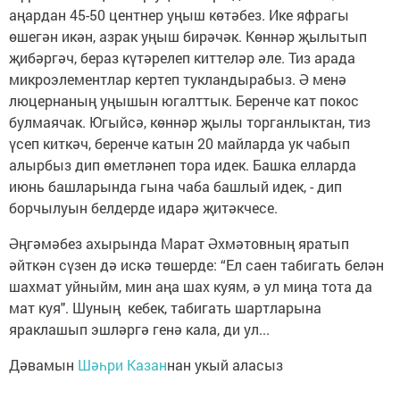
аңардан 45-50 центнер уңыш көтәбез. Ике яфрагы
өшегән икән, азрак уңыш бирәчәк. Көннәр җылытып
җибәргәч, бераз күтәрелеп киттеләр әле. Тиз арада
микроэлементлар кертеп тукландырабыз. Ә менә
люцернаның уңышын югалттык. Беренче кат покос
булмаячак. Югыйсә, көннәр җылы торганлыктан, тиз
үсеп киткәч, беренче катын 20 майларда ук чабып
алырбыз дип өметләнеп тора идек. Башка елларда
июнь башларында гына чаба башлый идек, - дип
борчылуын белдерде идарә җитәкчесе.
Әңгәмәбез ахырында Марат Әхмәтовның яратып
әйткән сүзен дә искә төшерде: “Ел саен табигать белән
шахмат уйныйм, мин аңа шах куям, ә ул миңа тота да
мат куя". Шуның кебек, табигать шартларына
яраклашып эшләргә генә кала, ди ул...
Дәвамын
Шәһри Казан
нан укый аласыз