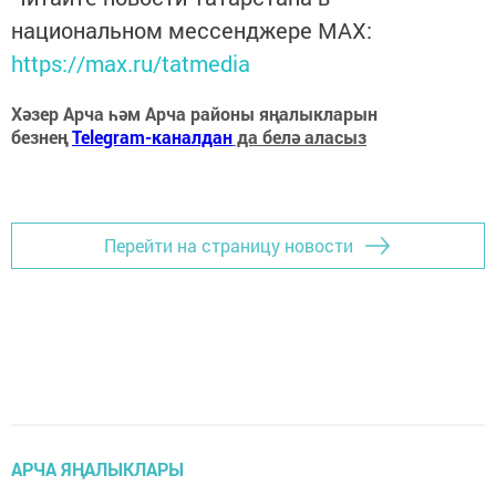
национальном мессенджере MАХ:
https://max.ru/tatmedia
Хәзер Арча һәм Арча районы яңалыкларын
безнең
Telegram-каналдан
да белә аласыз
Перейти на страницу новости
АРЧА ЯҢАЛЫКЛАРЫ