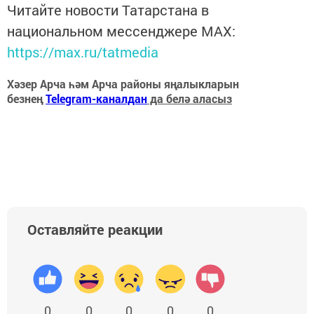
Читайте новости Татарстана в
национальном мессенджере MАХ:
https://max.ru/tatmedia
Хәзер Арча һәм Арча районы яңалыкларын
безнең
Telegram-каналдан
да белә аласыз
Оставляйте реакции
0
0
0
0
0