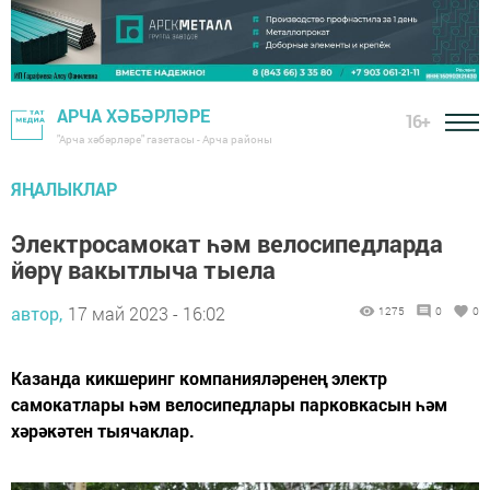
АРЧА ХӘБӘРЛӘРЕ
16+
"Арча хәбәрләре" газетасы - Арча районы
ЯҢАЛЫКЛАР
Электросамокат һәм велосипедларда
йөрү вакытлыча тыела
автор,
17 май 2023 - 16:02
1275
0
0
Казанда кикшеринг компанияләренең электр
самокатлары һәм велосипедлары парковкасын һәм
хәрәкәтен тыячаклар.