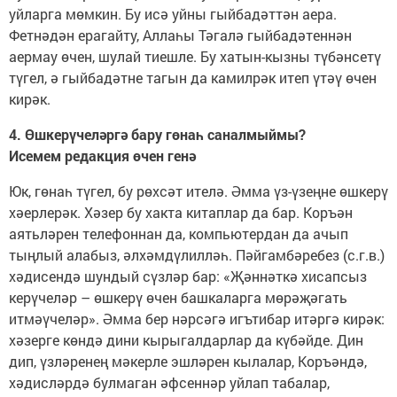
уйларга мөмкин. Бу исә уйны гыйбадәттән аера.
Фетнәдән ерагайту, Аллаһы Тәгалә гыйбадәтеннән
аермау өчен, шулай тиешле. Бу хатын-кызны түбәнсетү
түгел, ә гыйбадәтне тагын да камилрәк итеп үтәү өчен
кирәк.
4. Өшкерүчеләргә бару гөнаһ саналмыймы?
Исемем редакция өчен генә
Юк, гөнаһ түгел, бу рөхсәт ителә. Әмма үз-үзеңне өшкерү
хәерлерәк. Хәзер бу хакта китаплар да бар. Коръән
аятьләрен телефоннан да, компьютердан да ачып
тыңлый алабыз, әлхәмдүлилләһ. Пәйгамбәребез (с.г.в.)
хәдисендә шундый сүзләр бар: «Җәннәткә хисапсыз
керүчеләр – өшкерү өчен башкаларга мөрәҗәгать
итмәүчеләр». Әмма бер нәрсәгә игътибар итәргә кирәк:
хәзерге көндә дини кырыгалдарлар да күбәйде. Дин
дип, үзләренең мәкерле эшләрен кылалар, Коръәндә,
хәдисләрдә булмаган әфсеннәр уйлап табалар,