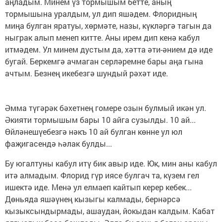
аңладым. Минем үз тормышым бетте, аның
тормышына уралдым, ул дип яшәдем. Флоридның
миңа булган яратуы, хөрмәте, назы, күкләргә тагын да
ныграк алып менеп китте. Аны ирем дип кенә кабул
итмәдем. Ул минем дустым да, хәтта әти-әнием дә иде
бугай. Беркемгә ачмаган серләремне бары аңа гына
ачтым. Безнең икебезгә шундый рәхәт иде.
Әмма түгәрәк бәхетнең гомере озын булмый икән ул.
Әкияти тормышым бары 10 айга сузылды. 10 ай...
Өйләнешүебезгә нәкъ 10 ай булган көнне ул юл
фаҗигасендә һәлак булды...
Бу югалтуны кабул итү бик авыр иде. Юк, мин аны кабул
итә алмадым. Флорид гүр иясе булгач та, күзем гел
ишектә иде. Менә ул елмаеп кайтып керер кебек...
Дөньяда яшәүнең кызыгы калмады, бернәрсә
кызыксындырмады, ашаудан, йокыдан калдым. Кабат