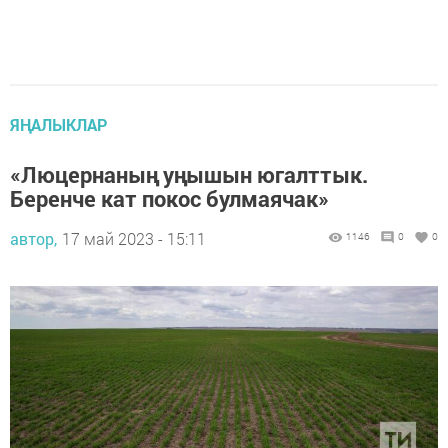
ЯҢАЛЫКЛАР
«Люцернаның уңышын югалттык.
Беренче кат покос булмаячак»
автор,
17 май 2023 - 15:11
1146
0
0