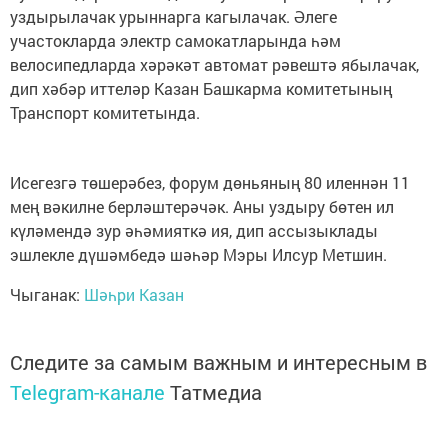
уздырылачак урыннарга кагылачак. Әлеге
участокларда электр самокатларында һәм
велосипедларда хәрәкәт автомат рәвештә ябылачак,
дип хәбәр иттеләр Казан Башкарма комитетының
Транспорт комитетында.
Исегезгә төшерәбез, форум дөньяның 80 иленнән 11
мең вәкилне берләштерәчәк. Аны уздыру бөтен ил
күләмендә зур әһәмияткә ия, дип ассызыклады
эшлекле дүшәмбедә шәһәр Мэры Илсур Метшин.
Чыганак:
Шәһри Казан
Следите за самым важным и интересным в
Telegram-канале
Татмедиа