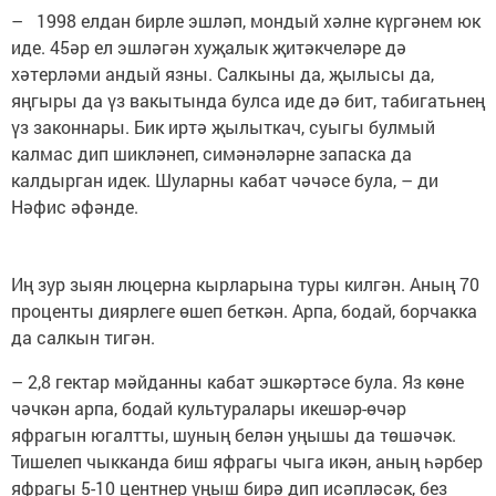
– 1998 елдан бирле эшләп, мондый хәлне күргәнем юк
иде. 45әр ел эшләгән хуҗалык җитәкчеләре дә
хәтерләми андый язны. Салкыны да, җылысы да,
яңгыры да үз вакытында булса иде дә бит, табигатьнең
үз законнары. Бик иртә җылыткач, суыгы булмый
калмас дип шикләнеп, симәнәләрне запаска да
калдырган идек. Шуларны кабат чәчәсе була, – ди
Нәфис әфәнде.
Иң зур зыян люцерна кырларына туры килгән. Аның 70
проценты диярлеге өшеп беткән. Арпа, бодай, борчакка
да салкын тигән.
– 2,8 гектар мәйданны кабат эшкәртәсе була. Яз көне
чәчкән арпа, бодай культуралары икешәр-өчәр
яфрагын югалтты, шуның белән уңышы да төшәчәк.
Тишелеп чыкканда биш яфрагы чыга икән, аның һәрбер
яфрагы 5-10 центнер уңыш бирә дип исәпләсәк, без