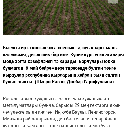
Быелгы иртә килгән язга сөенсәк тә, суыклары майга
калмасмы, дигән шик бар иде. Күпне күргән ил агалары
моңа хәтта хәвефләнеп тә карады. Борчулары юкка
булмаган. 9 май бәйрәмнәре тирәсендә булган төнге
кыраулар республика кырларына хәйран зыян салган
булып чыкты. (Шәһри Казан, Дилбәр Гарифуллина)
Россия авыл хуҗалыгы үзәге һәм хуҗалыклар
мәгълүматлары буенча, барысы 29 мең гектарга якын
чәчүлеккә зыян килгән. Иң күбе Баулы, Лениногорск,
Минзәлә районнарында, дип билгеләп үттеләр Авыл
хуҗалыгы һәм азык-төлек министрлыгы матбугат