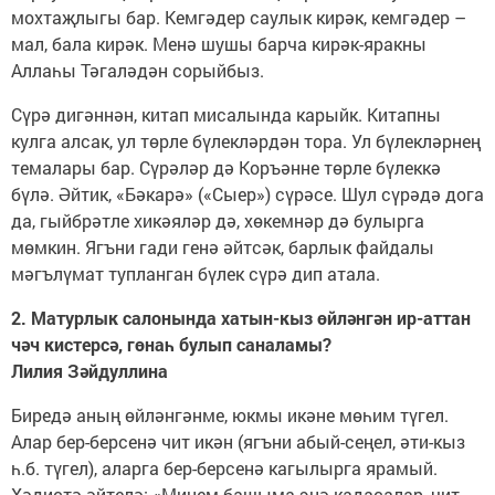
мохтаҗлыгы бар. Кемгәдер саулык кирәк, кемгәдер –
мал, бала кирәк. Менә шушы барча кирәк-яракны
Аллаһы Тәгаләдән сорыйбыз.
Сүрә дигәннән, китап мисалында карыйк. Китапны
кулга алсак, ул төрле бүлекләрдән тора. Ул бүлекләрнең
темалары бар. Сүрәләр дә Коръәнне төрле бүлеккә
бүлә. Әйтик, «Бәкарә» («Сыер») сүрәсе. Шул сүрәдә дога
да, гыйбрәтле хикәяләр дә, хөкемнәр дә булырга
мөмкин. Ягъни гади генә әйтсәк, барлык файдалы
мәгълүмат тупланган бүлек сүрә дип атала.
2. Матурлык салонында хатын-кыз өйләнгән ир-аттан
чәч кистерсә, гөнаһ булып саналамы?
Лилия Зәйдуллина
Биредә аның өйләнгәнме, юкмы икәне мөһим түгел.
Алар бер-берсенә чит икән (ягъни абый-сеңел, әти-кыз
һ.б. түгел), аларга бер-берсенә кагылырга ярамый.
Хәдистә әйтелә: «Минем башыма энә кадасалар, чит