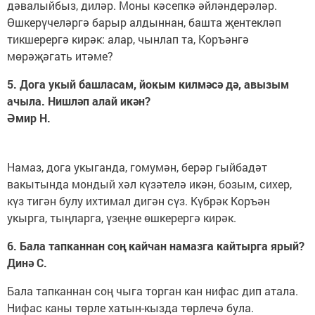
дәвалыйбыз, диләр. Моны кәсепкә әйләндерәләр.
Өшкерүчеләргә барыр алдыннан, башта җентекләп
тикшерергә кирәк: алар, чынлап та, Коръәнгә
мөрәҗәгать итәме?
5. Дога укый башласам, йокым килмәсә дә, авызым
ачыла. Нишләп алай икән?
Әмир Н.
Намаз, дога укыганда, гомумән, берәр гыйбадәт
вакытында мондый хәл күзәтелә икән, бозым, сихер,
күз тигән булу ихтимал дигән сүз. Күбрәк Коръән
укырга, тыңларга, үзеңне өшкерергә кирәк.
6. Бала тапканнан соң кайчан намазга кайтырга ярый?
Динә С.
Бала тапканнан соң чыга торган кан нифас дип атала.
Нифас каны төрле хатын-кызда төрлечә була.