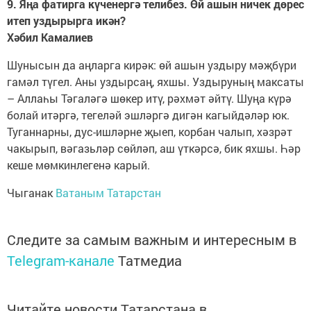
9. Яңа фатирга күченергә телибез. Өй ашын ничек дөрес
итеп уздырырга икән?
Хәбил Камалиев
Шунысын да аңларга кирәк: өй ашын уздыру мәҗбүри
гамәл түгел. Аны уздырсаң, яхшы. Уздыруның максаты
– Аллаһы Тәгаләгә шөкер итү, рәхмәт әйтү. Шуңа күрә
болай итәргә, тегеләй эшләргә дигән кагыйдәләр юк.
Туганнарны, дус-ишләрне җыеп, корбан чалып, хәзрәт
чакырып, вәгазьләр сөйләп, аш үткәрсә, бик яхшы. Һәр
кеше мөмкинлегенә карый.
Чыганак
Ватаным Татарстан
Следите за самым важным и интересным в
Telegram-канале
Татмедиа
Читайте новости Татарстана в