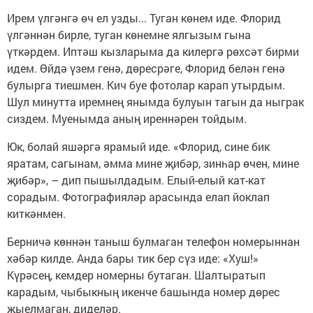
Ирем үлгәнгә өч ел узды... Туган көнем иде. Флорид
үлгәннән бирле, туган көнемне ялгызым гына
үткәрдем. Иптәш кызларыма да килергә рөхсәт бирми
идем. Өйдә үзем генә, дөресрәге, Флорид белән генә
булырга тиешмен. Кич буе фотолар карап утырдым.
Шул минутта иремнең янымда булуын тагын да ныграк
сиздем. Муенымда аның иреннәрен тойдым.
Юк, болай яшәргә ярамый иде. «Флорид, сине бик
яратам, сагынам, әмма мине җибәр, зинһар өчен, мине
җибәр», – дип пышылдадым. Елый-елый кат-кат
сорадым. Фотографияләр арасында елап йоклап
киткәнмен.
Берничә көннән таныш булмаган телефон номерыннан
хәбәр килде. Анда бары тик бер сүз иде: «Хуш!»
Күрәсең, кемдер номерны бутаган. Шалтыратып
карадым, чыбыкның икенче башында номер дөрес
җыелмаган, диделәр.