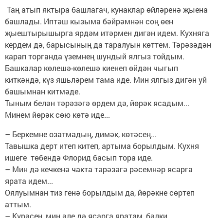
Таң атып яктыра башлагач, кунаклар өйләренә җыена
башлады. Иптәш кызыма бәйрәмнән соң өен
җыештырышырга ярдәм итәрмен дигән идем. Кухняга
кердем дә, барысының да таралуын көттем. Тәрәзәдән
карап торганда үземнең шундый ялгыз тойдым.
Башкалар көлешә-көлешә киенеп өйдән чыгып
киткәндә, күз яшьләрем тама иде. Мин ялгыз дигән уй
башымнан китмәде.
Тыным белән тәрәзәгә өрдем дә, йөрәк ясадым...
Минем йөрәк сөю көтә иде...
– Беркемне озатмадың, димәк, көтәсең...
Тавышка дерт итеп китеп, артыма борылдым. Кухня
ишеге төбендә Флорид басып тора иде.
– Мин дә кечкенә чакта тәрәзәгә рәсемнәр ясарга
ярата идем...
Оялуымнан тиз генә борылдым да, йөрәкне сөртеп
аттым.
– Күрәсең, мин әле дә ясарга яратам, бәлки