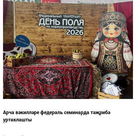
Арча вәкилләре федераль семинарда тәҗрибә
уртаклашты