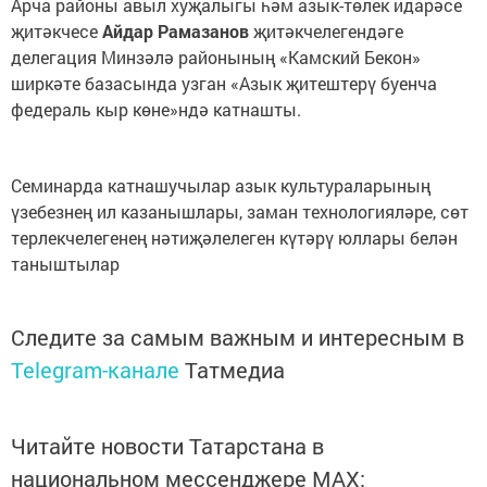
Арча районы авыл хуҗалыгы һәм азык-төлек идарәсе
җитәкчесе
Айдар Рамазанов
җитәкчелегендәге
делегация Минзәлә районының «Камский Бекон»
ширкәте базасында узган «Азык җитештерү буенча
федераль кыр көне»ндә катнашты.
Семинарда катнашучылар азык культураларының
үзебезнең ил казанышлары, заман технологияләре, сөт
терлекчелегенең нәтиҗәлелеген күтәрү юллары белән
таныштылар
Следите за самым важным и интересным в
Telegram-канале
Татмедиа
Читайте новости Татарстана в
национальном мессенджере MАХ: