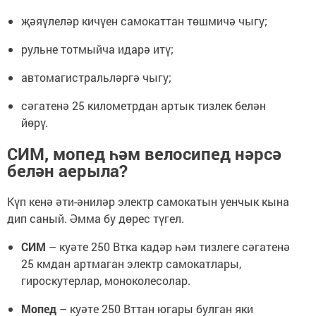
җәяүлеләр кичүен самокаттан төшмичә чыгу;
рульне тотмыйча идарә итү;
автомагистральләргә чыгу;
сәгатенә 25 километрдан артык тизлек белән
йөрү.
СИМ, мопед һәм велосипед нәрсә
белән аерыла?
Күп кенә әти-әниләр электр самокатын уенчык кына
дип саный. Әмма бу дөрес түгел.
СИМ
– куәте 250 Втка кадәр һәм тизлеге сәгатенә
25 кмдан артмаган электр самокатлары,
гироскутерлар, моноколесолар.
Мопед
– куәте 250 Вттан югары булган яки