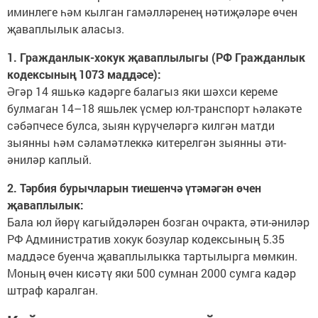
иминлеге һәм кылган гамәлләренең нәтиҗәләре өчен
җаваплылык аласыз.
1. Гражданлык-хокук җаваплылыгы (РФ Гражданлык
кодексының 1073 маддәсе):
Әгәр 14 яшькә кадәрге балагыз яки шәхси кереме
булмаган 14–18 яшьлек үсмер юл-транспорт һәлакәте
сәбәпчесе булса, зыян күрүчеләргә килгән матди
зыянны һәм сәламәтлеккә китерелгән зыянны әти-
әниләр каплый.
2. Тәрбия бурычларын тиешенчә үтәмәгән өчен
җаваплылык:
Бала юл йөрү кагыйдәләрен бозган очракта, әти-әниләр
РФ Административ хокук бозулар кодексының 5.35
маддәсе буенча җаваплылыкка тартылырга мөмкин.
Моның өчен кисәтү яки 500 сумнан 2000 сумга кадәр
штраф каралган.