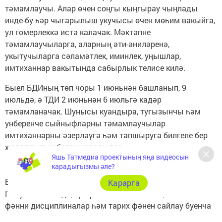
тәмамлаучы. Алар өчен соңгы кыңгырау чыңлады
инде-бу һәр чыгарылыш укучысы өчен мөһим вакыйга,
ул гомерлеккә истә калачак. Мәктәпне
тәмамлаучыларга, аларның әти-әниләренә,
укытучыларга сәламәтлек, иминлек, уңышлар,
имтиханнар вакытында сабырлык телисе килә.
Быел БДИның төп чоры 1 июньнән башланып, 9
июльдә, ә ТДИ 2 июньнән 6 июльгә кадәр
тәмамланачак. Шунысы куандыра, тугызынчы һәм
унберенче сыйныфларны тәмамлаучылар
имтиханнарны әзерләүгә һәм тапшыруга билгеле бер
җаваплылык белән карадылар.
Яшь Татмедиа проектының яңа видеосын
карадыгызмы әле?
Быел имтихан кампаниясендә әллә ни үзгәрешләр юк.
Карарга
Гомумән алганда, профильле математика, табигый-
фәнни дисциплиналар һәм тарих фәнен сайлау буенча
уңай динамика күзәтелә.