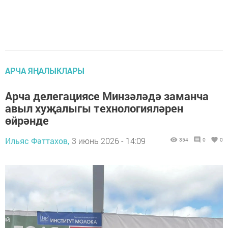
АРЧА ЯҢАЛЫКЛАРЫ
Арча делегациясе Минзәләдә заманча
авыл хуҗалыгы технологияләрен
өйрәнде
Ильяс Фәттахов,
3 июнь 2026 - 14:09
354
0
0