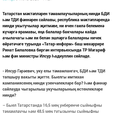
Татарстан мәктәпләрен тәмамлаучыларның нинди БДИ
һәм ТДИ фәннәрен сайлавы, республика мәктәпләрендә
нинди укытучылар җитмәве, ни өчен гаилә белеменә
күчәргә ярамавы, яңа балалар бакчалары кайда
ачылачагы һәм яи белән эшләргә балаларны ничек
өйрәтәчәге турында «Татар-информ» баш мөхәррире
Ринат Билаловка биргән интервьюсында ТР Мәгариф
һәм фән министры Илсур Һадиуллин сөйләде.
- Илсур Гәрәевич, уку елы тәмамлангач, БДИ һәм ТДИ
тапшыру вакыты җитте. Быелгы имтихан
кампаниясенең нинди үзенчәлекләре бар? Һәм фәннәр
сайлауда чыгарылыш укучыларының өстенлекләре
нинди?
– Быел Татарстанда 16,5 мең унберенче сыйныфны
тәмамлаучы һәм 48,5 мең тугызынчы сыйныфны