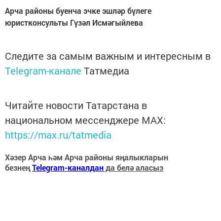
Арча районы буенча эчке эшләр бүлеге
юристконсульты Гүзәл Исмәгыйлева
Следите за самым важным и интересным в
Telegram-канале
Татмедиа
Читайте новости Татарстана в
национальном мессенджере MАХ:
https://max.ru/tatmedia
Хәзер Арча һәм Арча районы яңалыкларын
безнең
Telegram-каналдан
да белә аласыз