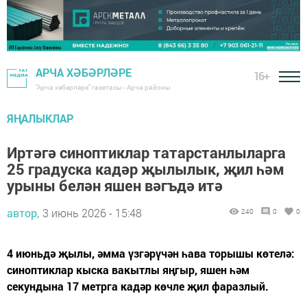
АРЧА ХӘБӘРЛӘРЕ
16+
"Арча хәбәрләре" газетасы - Арча районы
ЯҢАЛЫКЛАР
Иртәгә синоптиклар татарстанлыларга
25 градуска кадәр җылылык, җил һәм
урыны белән яшен вәгъдә итә
автор,
3 июнь 2026 - 15:48
240
0
0
4 июньдә җылы, әмма үзгәрүчән һава торышы көтелә:
синоптиклар кыска вакытлы яңгыр, яшен һәм
секундына 17 метрга кадәр көчле җил фаразлый.