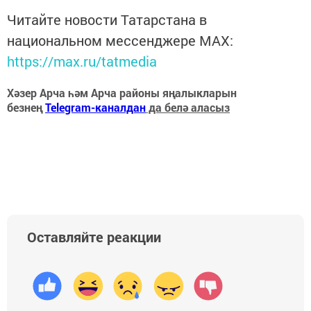
Читайте новости Татарстана в
национальном мессенджере MАХ:
https://max.ru/tatmedia
Хәзер Арча һәм Арча районы яңалыкларын
безнең
Telegram-каналдан
да белә аласыз
Оставляйте реакции