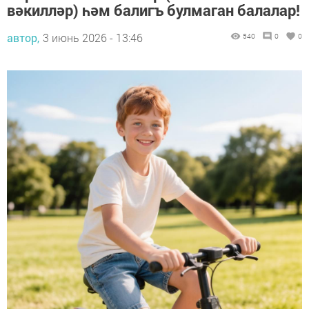
вәкилләр) һәм балигъ булмаган балалар!
автор,
3 июнь 2026 - 13:46
540
0
0