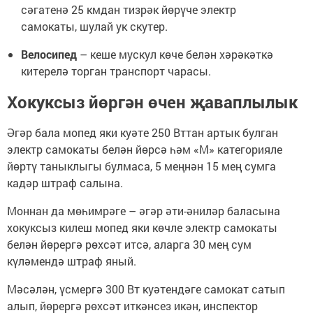
сәгатенә 25 кмдан тизрәк йөрүче электр
самокаты, шулай ук скутер.
Велосипед
– кеше мускул көче белән хәрәкәткә
китерелә торган транспорт чарасы.
Хокуксыз йөргән өчен җаваплылык
Әгәр бала мопед яки куәте 250 Вттан артык булган
электр самокаты белән йөрсә һәм «М» категорияле
йөртү таныклыгы булмаса, 5 меңнән 15 мең сумга
кадәр штраф салына.
Моннан да мөһимрәге – әгәр әти-әниләр баласына
хокуксыз килеш мопед яки көчле электр самокаты
белән йөрергә рөхсәт итсә, аларга 30 мең сум
күләмендә штраф яный.
Мәсәлән, үсмергә 300 Вт куәтендәге самокат сатып
алып, йөрергә рөхсәт иткәнсез икән, инспектор