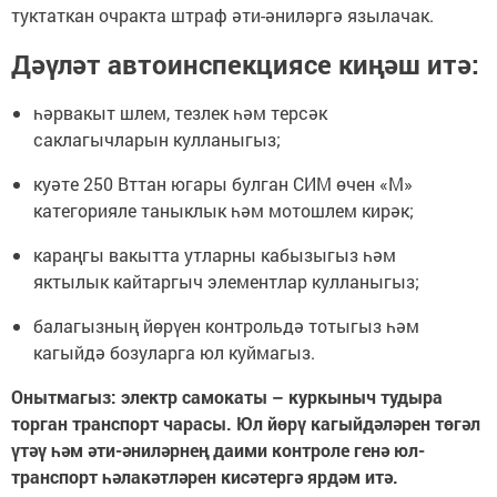
туктаткан очракта штраф әти-әниләргә язылачак.
Дәүләт автоинспекциясе киңәш итә:
һәрвакыт шлем, тезлек һәм терсәк
саклагычларын кулланыгыз;
куәте 250 Вттан югары булган СИМ өчен «М»
категорияле таныклык һәм мотошлем кирәк;
караңгы вакытта утларны кабызыгыз һәм
яктылык кайтаргыч элементлар кулланыгыз;
балагызның йөрүен контрольдә тотыгыз һәм
кагыйдә бозуларга юл куймагыз.
Онытмагыз: электр самокаты – куркыныч тудыра
торган транспорт чарасы. Юл йөрү кагыйдәләрен төгәл
үтәү һәм әти-әниләрнең даими контроле генә юл-
транспорт һәлакәтләрен кисәтергә ярдәм итә.