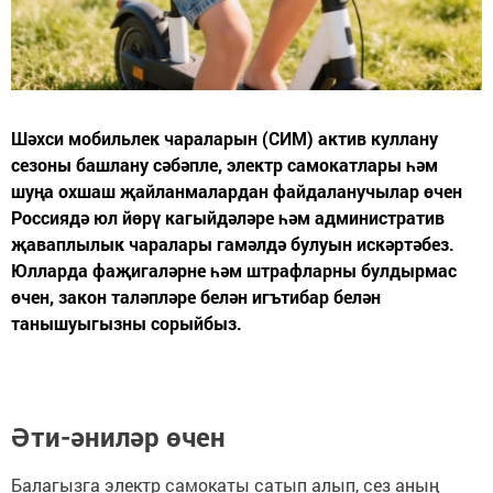
Шәхси мобильлек чараларын (СИМ) актив куллану
сезоны башлану сәбәпле, электр самокатлары һәм
шуңа охшаш җайланмалардан файдаланучылар өчен
Россиядә юл йөрү кагыйдәләре һәм административ
җаваплылык чаралары гамәлдә булуын искәртәбез.
Юлларда фаҗигаләрне һәм штрафларны булдырмас
өчен, закон таләпләре белән игътибар белән
танышуыгызны сорыйбыз.
Әти-әниләр өчен
Балагызга электр самокаты сатып алып, сез аның