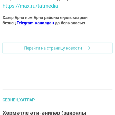
https://max.ru/tatmedia
Хәзер Арча һәм Арча районы яңалыкларын
безнең
Telegram-каналдан
да белә аласыз
Перейти на страницу новости
СЕЗНЕҢ ХАТЛАР
Хөрмәтле әти-әниләр (законлы