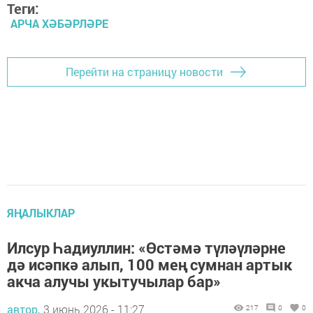
Теги:
АРЧА ХӘБӘРЛӘРЕ
Перейти на страницу новости
ЯҢАЛЫКЛАР
Илсур Һадиуллин: «Өстәмә түләүләрне
дә исәпкә алып, 100 мең сумнан артык
акча алучы укытучылар бар»
автор,
3 июнь 2026 - 11:27
217
0
0