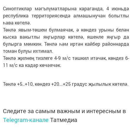
Синоптиклар мәгълүматларына караганда, 4 июньдә
республика территориясендә алмашынучан болытлы
һава көтелә.
Төнлә явым-төшем булмаячак, ә көндез урыны белән
кыска вакытлы яңгырлар көтелә, яшенле яңгыр да
булырга мөмкин. Төнлә һәм иртән кайбер районнарда
томан булуы ихтимал.
Төнлә җилнең тизлеге 4-9 м/с тәшкил итәчәк, көндез 6-
11 м/с ка кадәр көчәячәк.
Төнлә +5..+10, көндез +20...+25 градус җылылык көтелә.
Следите за самым важным и интересным в
Telegram-канале
Татмедиа