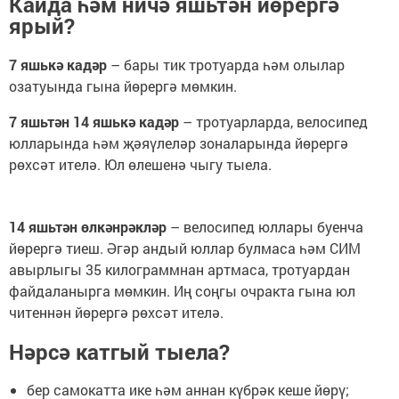
Кайда һәм ничә яшьтән йөрергә
ярый?
7 яшькә кадәр
– бары тик тротуарда һәм олылар
озатуында гына йөрергә мөмкин.
7 яшьтән 14 яшькә кадәр
– тротуарларда, велосипед
юлларында һәм җәяүлеләр зоналарында йөрергә
рөхсәт ителә. Юл өлешенә чыгу тыела.
14 яшьтән өлкәнрәкләр
– велосипед юллары буенча
йөрергә тиеш. Әгәр андый юллар булмаса һәм СИМ
авырлыгы 35 килограммнан артмаса, тротуардан
файдаланырга мөмкин. Иң соңгы очракта гына юл
читеннән йөрергә рөхсәт ителә.
Нәрсә катгый тыела?
бер самокатта ике һәм аннан күбрәк кеше йөрү;