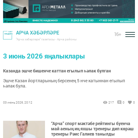
АРЧА ХӘБӘРЛӘРЕ
16+
"Арча хәбәрләре" газетасы - Арча районы
3 июнь 2026 яңалыклары
Казанда эшче бишенче каттан егылып һәлак булган
Эшче Казан йортларының берсенең 5 нче катыннан егылып
һәлак була.
03 июнь 2026, 20:12
217
0
0
“Арча” спорт мәктәбе рейтингы буенча
май аеның иң яхшы тренеры дип көрәш
тренеры Рәис Галиев танылды