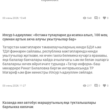
03 июнь 2026, 13:46
548
0
0
Илсур Һадиуллин: «Өстәмә түләүләрне дә исәпкә алып, 100 мең
сумнан артык акча алучы укытучылар бар»
Татарстан мәктәпләрен тәмамлаучыларның нинди БДИ һәм
ТДИ фәннәрен сайлавы, республика мәктәпләрендә нинди
укытучылар җитмәве, ни өчен гаилә белеменә күчәргә ярамавы,
яңа балалар бакчалары кайда ачылачагы һәм яи белән эшләргә
балаларны ничек өйрәтәчәге турында «Татар-информ» баш
мөхәррире Ринат Билаловка биргән интервьюсында ТР
Мәгариф һәм фән министры Илсур Һадиуллин сөйләде.
03 июнь 2026, 11:27
217
0
0
Казанда ике автобус маршрутының яңа тукталышлары
барлыкка киләчәк