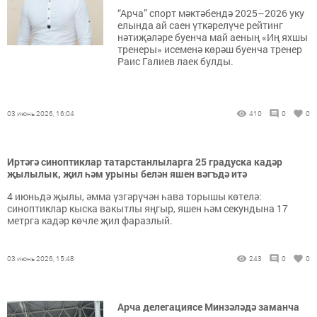
“Арча” спорт мәктәбендә 2025–2026 уку
елында ай саен үткәрелүче рейтинг
нәтиҗәләре буенча май аеның «Иң яхшы
тренеры» исеменә көрәш буенча тренер
Раис Галиев лаек булды.
03 июнь 2026, 16:04
410
0
0
Иртәгә синоптиклар татарстанлыларга 25 градуска кадәр
җылылык, җил һәм урыны белән яшен вәгъдә итә
4 июньдә җылы, әмма үзгәрүчән һава торышы көтелә:
синоптиклар кыска вакытлы яңгыр, яшен һәм секундына 17
метрга кадәр көчле җил фаразлый.
03 июнь 2026, 15:48
243
0
0
Арча делегациясе Минзәләдә заманча