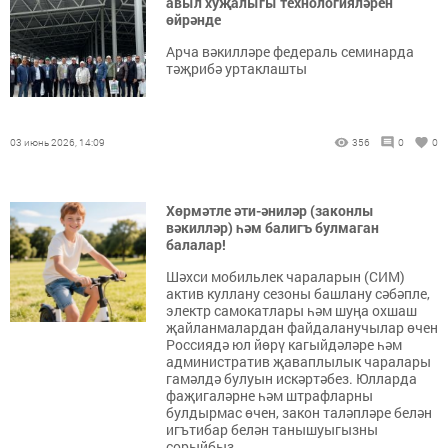
авыл хуҗалыгы технологияләрен
өйрәнде
Арча вәкилләре федераль семинарда
тәҗрибә уртаклашты
03 июнь 2026, 14:09
356
0
0
Хөрмәтле әти-әниләр (законлы
вәкилләр) һәм балигъ булмаган
балалар!
Шәхси мобильлек чараларын (СИМ)
актив куллану сезоны башлану сәбәпле,
электр самокатлары һәм шуңа охшаш
җайланмалардан файдаланучылар өчен
Россиядә юл йөрү кагыйдәләре һәм
административ җаваплылык чаралары
гамәлдә булуын искәртәбез. Юлларда
фаҗигаләрне һәм штрафларны
булдырмас өчен, закон таләпләре белән
игътибар белән танышуыгызны
сорыйбыз.