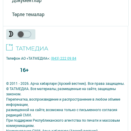
Документлар
Төрле темалар
Телефон АО «ТАТМЕДИА»:
(843) 222 09 84
16+
© 2011 - 2026. Арча хәбәрләре (Арский вестник). Все права защищены.
© ТАТМЕДИА. Все материалы, размещенные на сайте, защищены
законом.
Перепечатка, воспроизведение и распространение в любом объеме
информации,
размещенной на сайте, возможна только с письменного согласия
редакций СМИ.
При поддержке Республиканского агентства по печати и массовым
коммуникациям.
Наименование СМИ: Арча хәбәрләре (Арский вестник)