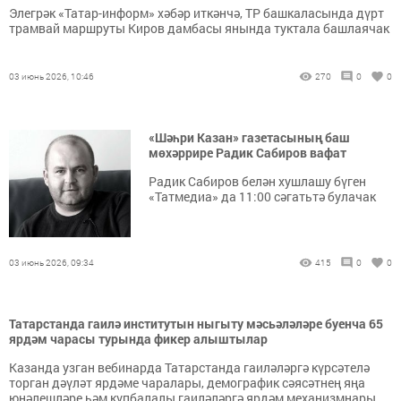
Элегрәк «Татар-информ» хәбәр иткәнчә, ТР башкаласында дүрт
трамвай маршруты Киров дамбасы янында туктала башлаячак
03 июнь 2026, 10:46
270
0
0
«Шәһри Казан» газетасының баш
мөхәррире Радик Сабиров вафат
Радик Сабиров белән хушлашу бүген
«Татмедиа» да 11:00 сәгатьтә булачак
03 июнь 2026, 09:34
415
0
0
Татарстанда гаилә институтын ныгыту мәсьәләләре буенча 65
ярдәм чарасы турында фикер алыштылар
Казанда узган вебинарда Татарстанда гаиләләргә күрсәтелә
торган дәүләт ярдәме чаралары, демографик сәясәтнең яңа
юнәлешләре һәм күпбалалы гаиләләргә ярдәм механизмнары