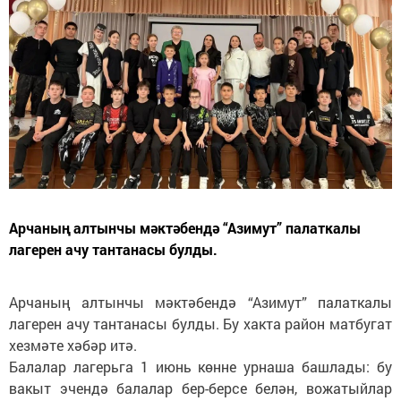
Арчаның алтынчы мәктәбендә “Азимут” палаткалы
лагерен ачу тантанасы булды.
Арчаның алтынчы мәктәбендә “Азимут” палаткалы
лагерен ачу тантанасы булды. Бу хакта район матбугат
хезмәте хәбәр итә.
Балалар лагерьга 1 июнь көнне урнаша башлады: бу
вакыт эчендә балалар бер-берсе белән, вожатыйлар