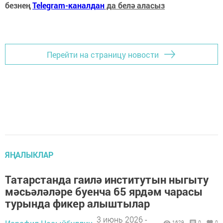
безнең
Telegram-каналдан
да белә аласыз
Перейти на страницу новости
ЯҢАЛЫКЛАР
Татарстанда гаилә институтын ныгыту
мәсьәләләре буенча 65 ярдәм чарасы
турында фикер алыштылар
3 июнь 2026 -
1629
0
0