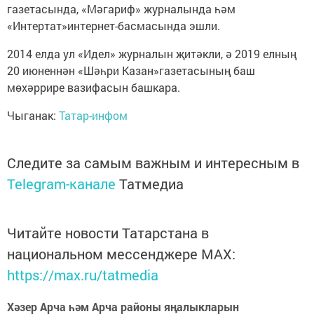
газетасында, «Мәгариф» журналында һәм
«Интертат»интернет-басмасында эшли.
2014 елда ул «Идел» журналын җитәкли, ә 2019 елның
20 июненнән «Шәһри Казан»газетасының баш
мөхәррире вазифасын башкара.
Чыганак:
Татар-инфом
Следите за самым важным и интересным в
Telegram-канале
Татмедиа
Читайте новости Татарстана в
национальном мессенджере MАХ:
https://max.ru/tatmedia
Хәзер Арча һәм Арча районы яңалыкларын