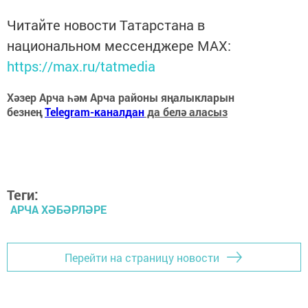
Читайте новости Татарстана в
национальном мессенджере MАХ:
https://max.ru/tatmedia
Хәзер Арча һәм Арча районы яңалыкларын
безнең
Telegram-каналдан
да белә аласыз
Теги:
АРЧА ХӘБӘРЛӘРЕ
Перейти на страницу новости