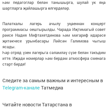
һәм педагоглар белән танышырга, шулай ук яңа
шартларга җайлашырга өлгерделәр.
Палаткалы лагерь ачылу уңаеннан концерт
программасы оештырылды. Чарада Иҗтимагый совет
рәисе Надия Мифтахетдинова һәм мәгариф идарәсе
җитәкчесе урынбасары Ләйсән Галимова чыгыш
ясады.
Һәр отряд үзен лагерьга сәламләү сүзе белән тәкъдим
итте. Иҗади номерлар һәм бердәм атмосфера сменага
старт бирде!
Следите за самым важным и интересным в
Telegram-канале
Татмедиа
Читайте новости Татарстана в