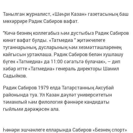
Танылган журналист, «Шәһри Казан» газетасының баш
мөхәррире Радик Сабиров вафат.
"Кичә безнең коллегабыз һәм дустыбыз Радик Сабиров
кинәт вафат булды. «Татмедиа " җитәкчелеге
туганнарының, дусларының һәм хезмәттәшләренең
кайгысын уртаклаша. Радик Сабиров белән хушлашу
бүген «Татмедиа» да 11:00 сәгатьтә булачак», – дип
хәбәр итте «Татмедиа» генераль директоры Шамил
Садыйков.
Радик Сабиров 1979 елда Татарстанның Аксубай
районында туа. Ул Казан дәүләт университетын
тәмамлый һәм филология фәннәре кандидаты
гыйльми дәрәҗәсен ала.
Һөнәри эшчәнлеге елларында Сабиров «Безнең спорт»