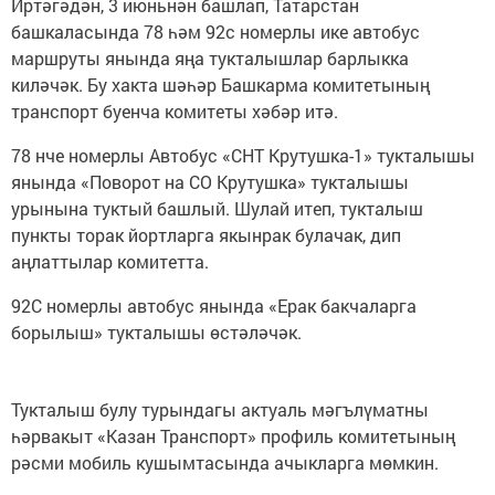
Иртәгәдән, 3 июньнән башлап, Татарстан
башкаласында 78 һәм 92с номерлы ике автобус
маршруты янында яңа тукталышлар барлыкка
киләчәк. Бу хакта шәһәр Башкарма комитетының
транспорт буенча комитеты хәбәр итә.
78 нче номерлы Автобус «СНТ Крутушка-1» тукталышы
янында «Поворот на СО Крутушка» тукталышы
урынына туктый башлый. Шулай итеп, тукталыш
пункты торак йортларга якынрак булачак, дип
аңлаттылар комитетта.
92С номерлы автобус янында «Ерак бакчаларга
борылыш» тукталышы өстәләчәк.
Тукталыш булу турындагы актуаль мәгълүматны
һәрвакыт «Казан Транспорт» профиль комитетының
рәсми мобиль кушымтасында ачыкларга мөмкин.