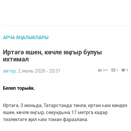
АРЧА ЯҢАЛЫКЛАРЫ
Иртәгә яшен, көчле яңгыр булуы
ихтимал
автор,
2 июнь 2026 - 20:31
241
0
0
Белеп торыйк.
Иртәгә, 3 июньдә, Татарстанда төнлә, иртән һәм көндез
яшен, көчле яңгыр, секундына 17 метрга кадәр
тизлектәге җил һәм томан фаразлана.