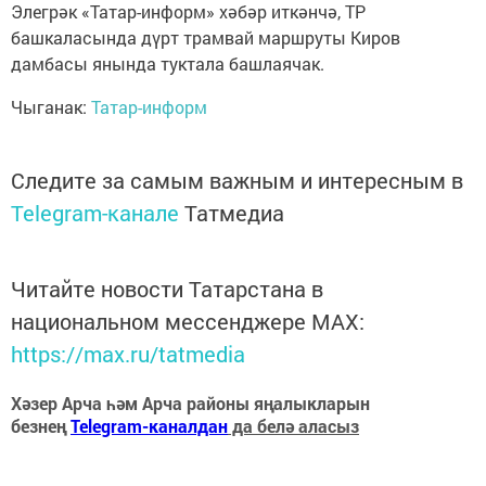
Элегрәк «Татар-информ» хәбәр иткәнчә, ТР
башкаласында дүрт трамвай маршруты Киров
дамбасы янында туктала башлаячак.
Чыганак:
Татар-информ
Следите за самым важным и интересным в
Telegram-канале
Татмедиа
Читайте новости Татарстана в
национальном мессенджере MАХ:
https://max.ru/tatmedia
Хәзер Арча һәм Арча районы яңалыкларын
безнең
Telegram-каналдан
да белә аласыз