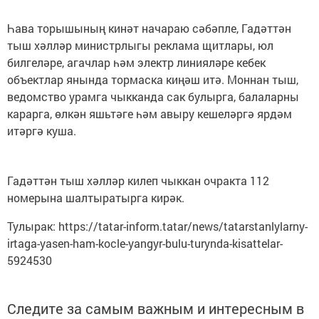
Һава торышының кинәт начараю сәбәпле, Гадәттән
тыш хәлләр министрлыгы реклама щитлары, юл
билгеләре, агачлар һәм электр линияләре кебек
объектлар янында тормаска киңәш итә. Моннан тыш,
ведомство урамга чыкканда сак булырга, балаларны
карарга, өлкән яшьтәге һәм авыру кешеләргә ярдәм
итәргә куша.
Гадәттән тыш хәлләр килеп чыккан очракта 112
номерына шалтыратырга кирәк.
Тулырак: https://tatar-inform.tatar/news/tatarstanlylarny-
irtaga-yasen-ham-kocle-yangyr-bulu-turynda-kisattelar-
5924530
Следите за самым важным и интересным в