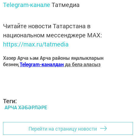
Telegram-канале
Татмедиа
Читайте новости Татарстана в
национальном мессенджере MАХ:
https://max.ru/tatmedia
Хәзер Арча һәм Арча районы яңалыкларын
безнең
Telegram-каналдан
да белә аласыз
Теги:
АРЧА ХӘБӘРЛӘРЕ
Перейти на страницу новости