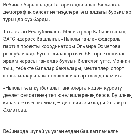
Вебинар барышында Татарстанда алып барылган
демографик сәясәт нәтиҗәләре һәм алдагы бурычлар
турында сүз барды.
Татарстан Республикасы Министрлар Кабинетының
ЗАГС идарәсе башлыгы, «Ныклы гаилә» федераль
партия проекты координаторы Эльвира Әхмәтова
республикада бүген гаиләләр өчен 65 төрле социаль
ярдәм чарасы гамәлдә булуын билгеләп үтте. Моннан
тыш, төбәктә балалар бакчалары, мәктәпләр, спорт
корылмалары һәм поликлиникалар төзү дәвам итә.
«Ныклы һәм күпбалалы гаиләләргә ярдәм күрсәтү –
дәүләт сәясәтенең төп юнәлешләренең берсе. Бу илнең
киләчәге өчен мөһим», – дип ассызыклады Эльвира
Әхмәтова.
Вебинарда шулай ук узган елдан башлап гамәлгә