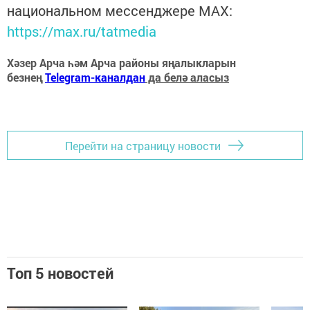
национальном мессенджере MАХ:
https://max.ru/tatmedia
Хәзер Арча һәм Арча районы яңалыкларын
безнең
Telegram-каналдан
да белә аласыз
Перейти на страницу новости
Топ 5 новостей