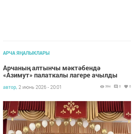
АРЧА ЯҢАЛЫКЛАРЫ
Арчаның алтынчы мәктәбендә
«Азимут» палаткалы лагере ачылды
автор,
2 июнь 2026 - 20:01
394
0
0