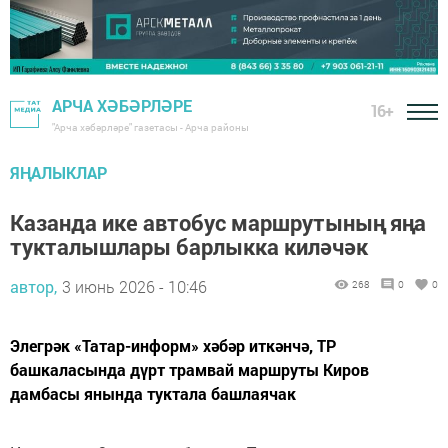
АРЧА ХӘБӘРЛӘРЕ
16+
"Арча хәбәрләре" газетасы - Арча районы
ЯҢАЛЫКЛАР
Казанда ике автобус маршрутының яңа
тукталышлары барлыкка киләчәк
автор,
3 июнь 2026 - 10:46
268
0
0
Элегрәк «Татар-информ» хәбәр иткәнчә, ТР
башкаласында дүрт трамвай маршруты Киров
дамбасы янында туктала башлаячак