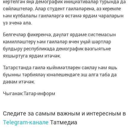
кертелгән яңа демографик инициативалар турында да
сөйләштеләр. Алар студент гаиләләренә, аз керемле
һәм күпбалалы гаиләләргә өстәмә ярдәм чараларын
үз эченә ала.
Белгечләр фикеренчә, дәүләт ярдәме системасын
камилләштерү һәм гаиләләр өчен уңай шартлар
булдыру республикада демографик вәзгыятьне
яхшыртуга ярдәм итәчәк.
Татарстанда гаилә кыйммәтләрен саклау һәм яшь
буынны тәрбияләү юнәлешендәге эш алга таба да
дәвам итәчәк.
Чыганак:Татар-информ
Следите за самым важным и интересным в
Telegram-канале
Татмедиа