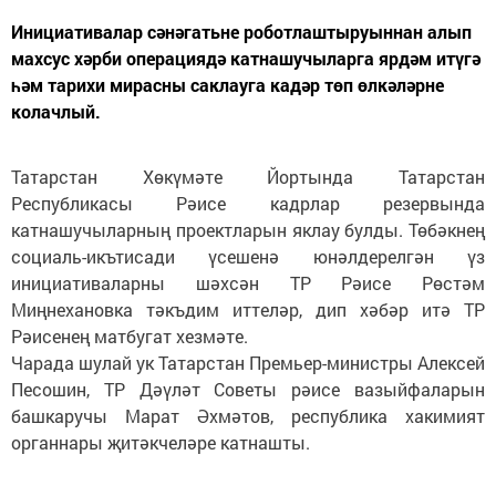
Инициативалар сәнәгатьне роботлаштыруыннан алып
махсус хәрби операциядә катнашучыларга ярдәм итүгә
һәм тарихи мирасны саклауга кадәр төп өлкәләрне
колачлый.
Татарстан Хөкүмәте Йортында Татарстан
Республикасы Рәисе кадрлар резервында
катнашучыларның проектларын яклау булды. Төбәкнең
социаль-икътисади үсешенә юнәлдерелгән үз
инициативаларны шәхсән ТР Рәисе Рөстәм
Миңнехановка тәкъдим иттеләр, дип хәбәр итә ТР
Рәисенең матбугат хезмәте.
Чарада шулай ук Татарстан Премьер-министры Алексей
Песошин, ТР Дәүләт Советы рәисе вазыйфаларын
башкаручы Марат Әхмәтов, республика хакимият
органнары җитәкчеләре катнашты.