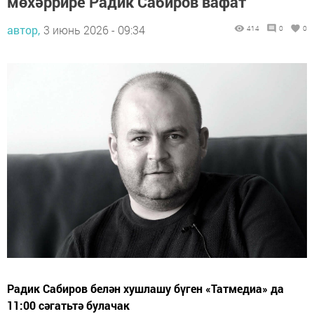
мөхәррире Радик Сабиров вафат
автор,
3 июнь 2026 - 09:34
414
0
0
Радик Сабиров белән хушлашу бүген «Татмедиа» да
11:00 сәгатьтә булачак