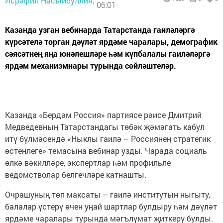
Исрафил Насыйбуллин,
06:01
Казанда узган вебинарда Татарстанда гаиләләргә
күрсәтелә торган дәүләт ярдәме чаралары, демографик
сәясәтнең яңа юнәлешләре һәм күпбалалы гаиләләргә
ярдәм механизмнары турында сөйләштеләр.
Казанда «Бердәм Россия» партиясе рәисе Дмитрий
Медведевның Татарстандагы төбәк җәмәгать кабул
итү бүлмәсендә «Ныклы гаилә – Россиянең стратегик
өстенлеге» темасына вебинар узды. Чарада социаль
өлкә вәкилләре, экспертлар һәм профильле
ведомстволар белгечләре катнашты.
Очрашуның төп максаты – гаилә институтын ныгыту,
балалар үстерү өчен уңай шартлар булдыру һәм дәүләт
ярдәме чаралары турында мәгълүмат җиткерү булды.