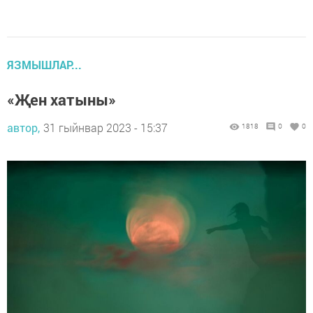
ЯЗМЫШЛАР...
«Җен хатыны»
автор,
31 гыйнвар 2023 - 15:37
1818
0
0