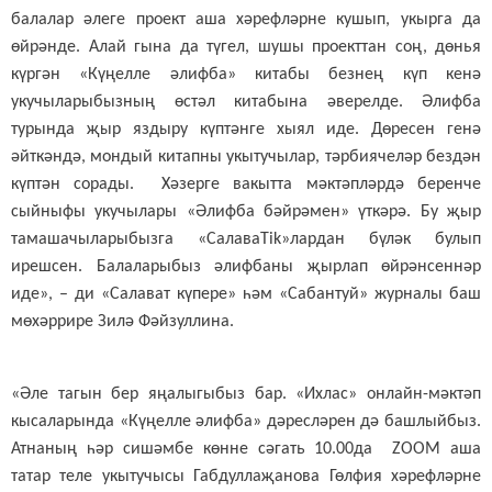
балалар әлеге проект аша хәрефләрне кушып, укырга да
өйрәнде. Алай гына да түгел, шушы проекттан соң, дөнья
күргән «Күңелле әлифба» китабы безнең күп кенә
укучыларыбызның өстәл китабына әверелде. Әлифба
турында җыр яздыру күптәнге хыял иде. Дөресен генә
әйткәндә, мондый китапны укытучылар, тәрбиячеләр бездән
күптән сорады. Хәзерге вакытта мәктәпләрдә беренче
сыйныфы укучылары «Әлифба бәйрәмен» үткәрә. Бу җыр
тамашачыларыбызга «СалаваTik»лардан бүләк булып
ирешсен. Балаларыбыз әлифбаны җырлап өйрәнсеннәр
иде», – ди «Салават күпере» һәм «Сабантуй» журналы баш
мөхәррире Зилә Фәйзуллина.
«Әле тагын бер яңалыгыбыз бар. «Ихлас» онлайн-мәктәп
кысаларында «Күңелле әлифба» дәресләрен дә башлыйбыз.
Атнаның һәр сишәмбе көнне сәгать 10.00да ZOOM аша
татар теле укытучысы Габдуллаҗанова Гөлфия хәрефләрне