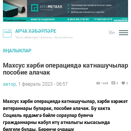
АРЧА ХӘБӘРЛӘРЕ
16+
"Арча хәбәрләре" газетасы - Арча районы
ЯҢАЛЫКЛАР
Махсус хәрби операциядә катнашучылар
пособие алачак
автор,
1 февраль 2023 - 06:57
1449
0
0
Махсус хәрби операциядә катнашучылар, хәрби хәрәкәт
ветераннары буларак, пособие алачак. Бу хакта
Социаль ярдәмгә бәйле сораулар буенча
гражданнарны кабул итү атналыгы кысасында
билгеле булды. Беренче очрашу