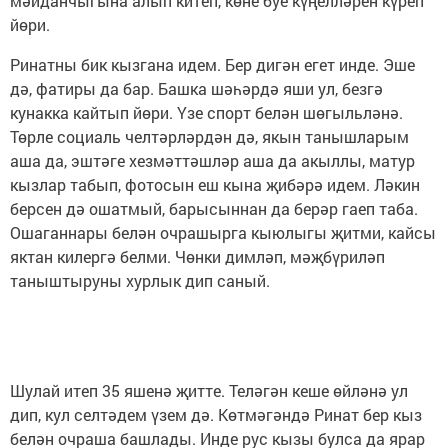
мәйданчыгына алып китеп, көне буе күңелләрен күреп
йөри.
Ринатны бик кызгана идем. Бер дигән егет инде. Эше
дә, фатиры да бар. Башка шәһәрдә яши ул, безгә
кунакка кайтып йөри. Үзе спорт белән шөгыльләнә.
Төрле социаль челтәрләрдән дә, якын танышларым
аша да, эштәге хезмәттәшләр аша да акыллы, матур
кызлар табып, фотосын еш кына җибәрә идем. Ләкин
берсен дә ошатмый, барысыннан да берәр гаеп таба.
Ошаганнары белән очрашырга кыюлыгы җитми, кайсы
яктан килергә белми. Чөнки димләп, мәҗбүриләп
таныштыруны хурлык дип саный.
Шулай итеп 35 яшенә җитте. Теләгән кеше өйләнә ул
дип, кул селтәдем үзем дә. Көтмәгәндә Ринат бер кыз
белән очраша башлады. Инде рус кызы булса да ярар