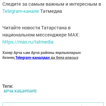
Следите за самым важным и интересным в
Telegram-канале
Татмедиа
Читайте новости Татарстана в
национальном мессенджере MАХ:
https://max.ru/tatmedia
Хәзер Арча һәм Арча районы яңалыкларын
безнең
Telegram-каналдан
да белә аласыз
Теги:
АРЧА ХӘБӘРЛӘРЕ