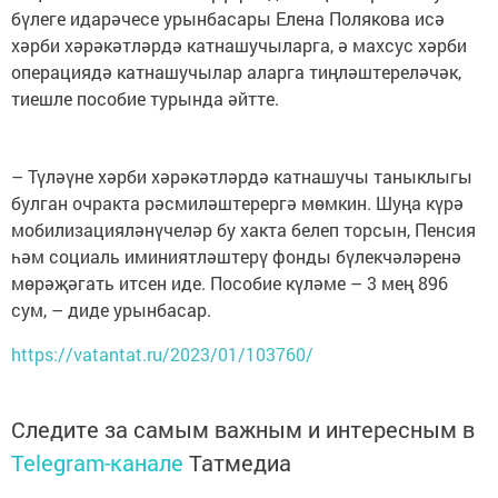
бүлеге идарәчесе урынбасары Елена Полякова исә
хәрби хәрәкәтләрдә катнашучыларга, ә махсус хәрби
операциядә катнашучылар аларга тиңләштереләчәк,
тиешле пособие турында әйтте.
– Түләүне хәрби хәрәкәтләрдә катнашучы таныклыгы
булган очракта рәсмиләштерергә мөмкин. Шуңа күрә
мобилизацияләнүчеләр бу хакта белеп торсын, Пенсия
һәм социаль иминиятләштерү фонды бүлекчәләренә
мөрәҗәгать итсен иде. Пособие күләме – 3 мең 896
сум, – диде урынбасар.
https://vatantat.ru/2023/01/103760/
Следите за самым важным и интересным в
Telegram-канале
Татмедиа