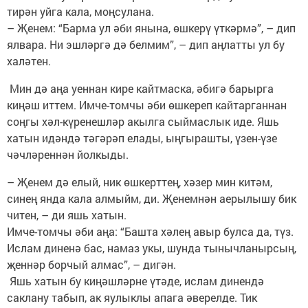
тирән уйга кала, моңсулана.
– Җенем: “Барма ул әби янына, өшкерү үткәрмә”, – дип
ялвара. Ни эшләргә дә белмим”, – дип аңлатты ул бу
халәтен.
Мин дә аңа уеннан кире кайтмаска, әбигә барырга
киңәш иттем. Имче-томчы әби өшкереп кайтарганнан
соңгы хәл-күренешләр акылга сыймаслык иде. Яшь
хатын идәндә тәгәрәп елады, ыңгырашты, үзен-үзе
чәчләреннән йолкыды.
– Җенем дә елый, ник өшкерттең, хәзер мин китәм,
синең янда кала алмыйм, ди. Җенемнән аерылышу бик
читен, – ди яшь хатын.
Имче-томчы әби аңа: “Башта хәлең авыр булса да, түз.
Ислам диненә бас, намаз укы, шунда тынычланырсың,
җеннәр борчый алмас”, – дигән.
Яшь хатын бу киңәшләрне үтәде, ислам динендә
саклану табып, ак яулыклы апага әверелде. Тик