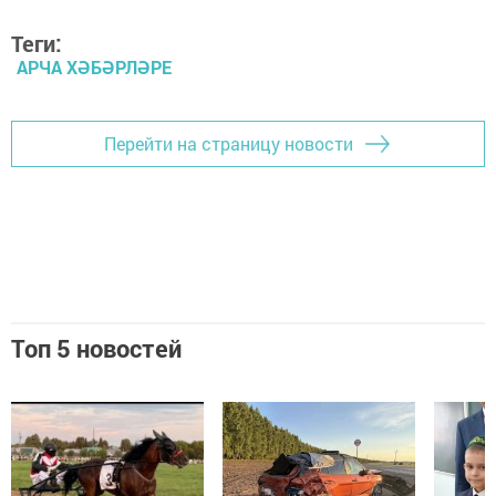
Теги:
АРЧА ХӘБӘРЛӘРЕ
Перейти на страницу новости
Топ 5 новостей