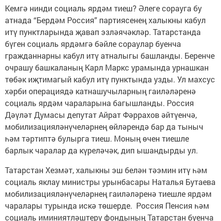
Кемгә нинди социаль ярдәм тиеш? Әлеге сорауга бу
атнада “Бердәм Россия” партиясенең халыкны кабул
итү пунктларында җавап эзләячәкләр. Татарстанда
бүген социаль ярдәмгә бәйле сораулар буенча
гражданнарны кабул итү атналыгы башланды. Беренче
очрашу башкаланың Карл Маркс урамында урнашкан
төбәк иҗтимагый кабул итү пунктында узды. Ул махсус
хәрби операциядә катнашучыларның гаиләләренә
социаль ярдәм чараларына багышланды. Россия
Дәүләт Думасы депутат Айрат Фәррахов әйтүенчә,
мобилизацияләнүчеләрнең өйләрендә бар да тыныч
һәм тәртиптә булырга тиеш. Моның өчен тиешле
барлык чаралар да күреләчәк, дип ышандырды ул.
Татарстан Хезмәт, халыкны эш белән тәэмин итү һәм
социаль яклау министры урынбасары Наталья Бутаева
мобилизацияләнүчеләрнең гаиләләренә тиешле ярдәм
чаралары турында искә төшерде. Россия Пенсия һәм
социаль иминиятләштерү фондының Татарстан буенча