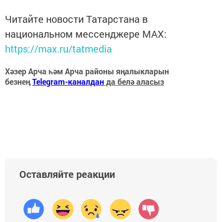
Читайте новости Татарстана в
национальном мессенджере MАХ:
https://max.ru/tatmedia
Хәзер Арча һәм Арча районы яңалыкларын
безнең
Telegram-каналдан
да белә аласыз
Оставляйте реакции