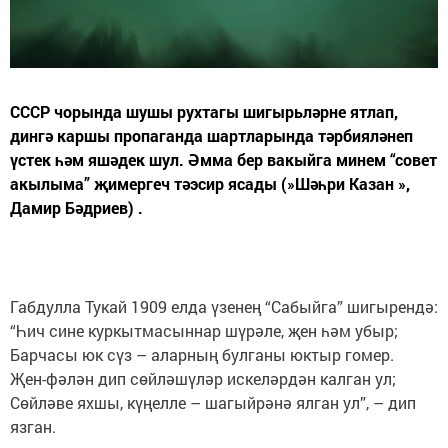
СССР чорында шушы рухтагы шигырьләрне ятлап,
дингә каршы пропаганда шартларында тәрбияләнеп
үстек һәм яшәдек шул. Әмма бер вакыйга минем “совет
акылыма” җимергеч тәэсир ясады (»Шәһри Казан »,
Дамир Бәдриев) .
Габдулла Тукай 1909 елда үзенең “Сабыйга” шигырендә:
“Һич сине куркытмасыннар шүрәле, җен һәм убыр;
Барчасы юк сүз – аларның булганы юктыр гомер.
Җен-фәлән дип сөйләшүләр искеләрдән калган ул;
Сөйләве яхшы, күңелле – шагыйрәнә ялган ул”, – дип
язган.