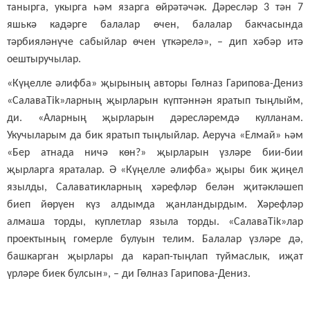
танырга, укырга һәм язарга өйрәтәчәк. Дәресләр 3 тән 7
яшькә кадәрге балалар өчен, балалар бакчасында
тәрбияләнүче сабыйлар өчен үткәрелә», – дип хәбәр итә
оештыручылар.
«Күңелле әлифба» җырының авторы Гөлназ Гарипова-Дениз
«СалаваTik»ларның җырларын күптәннән яратып тыңлыйм,
ди. «Аларның җырларын дәресләремдә кулланам.
Укучыларым да бик яратып тыңлыйлар. Аеруча «Елмай» һәм
«Бер атнада ничә көн?» җырларын үзләре бии-бии
җырларга яраталар. Ә «Күңелле әлифба» җыры бик җиңел
язылды, Салаватикларның хәрефләр белән җитәкләшеп
биеп йөрүен күз алдымда җанландырдым. Хәрефләр
алмаша торды, куплетлар языла торды. «СалаваTik»лар
проектының гомерле булуын телим. Балалар үзләре дә,
башкарган җырлары да карап-тыңлап туймаслык, иҗат
үрләре биек булсын», – ди Гөлназ Гарипова-Дениз.