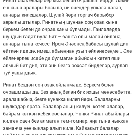
Ринат озак еллар бер кыз белән очрашып йөрде. Ләкин
еш кына аралары бозыла, ни өчендер үпкәләшәләр,
аннары килешәләр. Шулай йөри торгач барыбер
аерылыштылар. Ринатның шуннан соң озак кына
беркем белән дә очрашканы булмады. Гаиләләрдә
шундый гадәт була бит – башта олы малай өйләнә,
аннары гына кечесе. Ирем Әнәснең бабасы шулай дип
әйткән иде дә, имеш, абыеңнан узып өйләнәсеңме... Әле
өйләнерлек исәбе дә булмаган абыйсын көтеп яши
алмый бит дип, әти-әни безгә рөхсәт бирделәр, зурлап
туй уздырдык.
Ринат бездән соң озак өйләнмәде. Беркем белән
очрашмады да. Без аның белән бик яхшы мөнәсәбәттә,
аралашабыз, безгә кунакка килеп йөри. Балаларны
шулкадәр ярата. Балалар аның килүен көтеп алалар,
бәйрәм көткән кебек сөенәләр. Чөнки Ринат абыйлары
килгән саен без алмаган тәм-томнар, яңа гына чыккан
заманча уенчыклар алып килә. Кайвакыт балалар