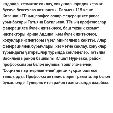
кадрлар, хезмәтне саклау, хокуклар, юридик хезмәт
буенча белгечләр катнашты. Барысы 115 кеше.
Казаннан ТРның профсоюзлар федерациясе рәисе
урынбасары Татьяна Васильева, ТРның профсоюзлар
федерациясе бүлек җитәкчесе, баш техник хезмәт
инспекторы Ирина Андина, һәм бүлек җитәкчесе,
хокуклар инспекторы Гүзәл Мингалиева кайтты. Алар
федерациянең бурычлары, хезмәтне саклау, хокуклар
турындагы үзгәрешләр турында сөйләделәр. Татьяна
Васильева район башлыгы Илшат Нуриевка, район
профсоюзлары белән аңлашып эшләгәне өчен,
"Социаль партнерлык өчен" дигән күкрәк билгесе
тапшырды. Профсоюз активистлары грамоталар белән
бүләкләнде. Тулырак итеп район газетасында язарбыз.
.