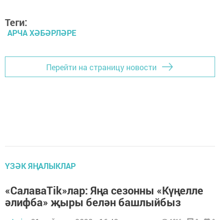
Теги:
АРЧА ХӘБӘРЛӘРЕ
Перейти на страницу новости
ҮЗӘК ЯҢАЛЫКЛАР
«СалаваTik»лар: Яңа сезонны «Күңелле
әлифба» җыры белән башлыйбыз