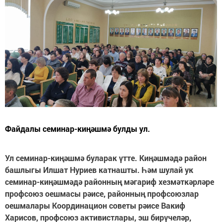
Файдалы семинар-киңәшмә булды ул.
Ул семинар-киңәшмә буларак үтте. Киңәшмәдә район
башлыгы Илшат Нуриев катнашты. Һәм шулай ук
семинар-киңәшмәдә районның мәгариф хезмәткәрләре
профсоюз оешмасы рәисе, районның профсоюзлар
оешмалары Координацион советы рәисе Вакиф
Харисов, профсоюз активистлары, эш бирүчеләр,