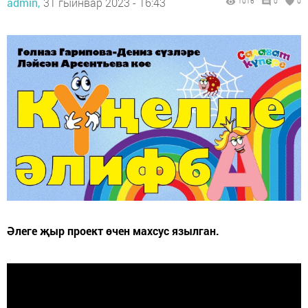
admin,
31 гыйнвар 2023 - 16:43
1016
0
0
Әлеге җыр проект өчен махсус язылган.