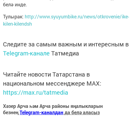
белә инде.
Тулырак:
http://www.syuyumbike.ru/news/otkrovenie/ike-
kilen-kilendsh
Следите за самым важным и интересным в
Telegram-канале
Татмедиа
Читайте новости Татарстана в
национальном мессенджере MАХ:
https://max.ru/tatmedia
Хәзер Арча һәм Арча районы яңалыкларын
безнең
Telegram-каналдан
да белә аласыз