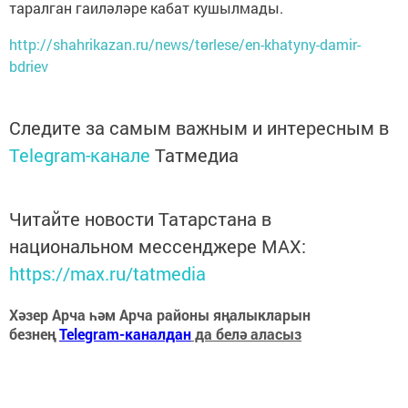
таралган гаиләләре кабат кушылмады.
http://shahrikazan.ru/news/tөrlese/en-khatyny-damir-
bdriev
Следите за самым важным и интересным в
Telegram-канале
Татмедиа
Читайте новости Татарстана в
национальном мессенджере MАХ:
https://max.ru/tatmedia
Хәзер Арча һәм Арча районы яңалыкларын
безнең
Telegram-каналдан
да белә аласыз