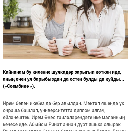
Кайнанам бу киленне шулкадәр зарыгып көткән иде,
аның өчен ул барыбыздан да өстен булды да куйды...
(»Сөембикә »).
Ирем белән икебез дә бер авылдан. Мәктәп яшендә үк
очраша башлап, университетта диплом алгач,
өйләнештек. Ирем Әнәс гаиләләрендәге ике малайның
кечесе иде. Абыйсы Ринат аннан дүрт яшькә олырак.