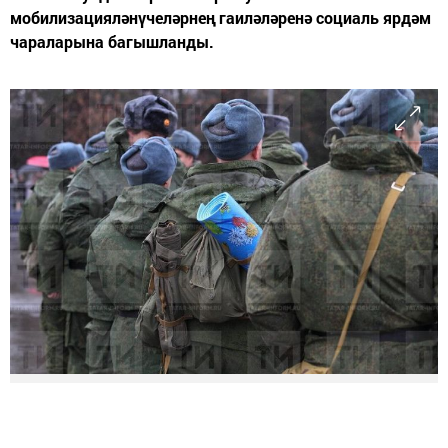
мобилизацияләнүчеләрнең гаиләләренә социаль ярдәм
чараларына багышланды.