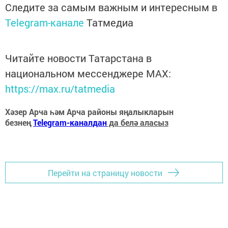
Следите за самым важным и интересным в
Telegram-канале
Татмедиа
Читайте новости Татарстана в
национальном мессенджере MАХ:
https://max.ru/tatmedia
Хәзер Арча һәм Арча районы яңалыкларын
безнең
Telegram-каналдан
да белә аласыз
Перейти на страницу новости