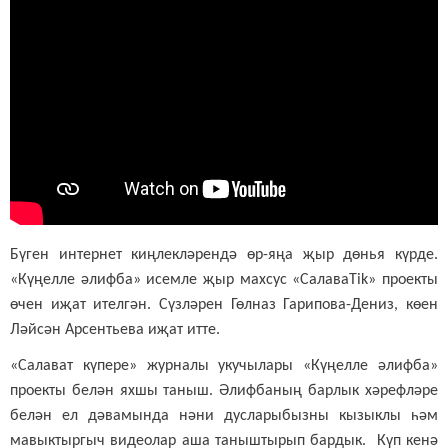
Бүген интернет киңлекләрендә өр-яңа җыр дөнья күрде.
«Күңелле әлифба» исемле җыр махсус «СалаваTik» проекты
өчен иҗат ителгән. Сүзләрен Гөлназ Гарипова-Дениз, көен
Ләйсән Арсентьева иҗат итте.
«Салават күпере» журналы укучылары «Күңелле әлифба»
проекты белән яхшы таныш. Әлифбаның барлык хәрефләре
белән ел дәвамында нәни дусларыбызны кызыклы һәм
мавыктыргыч видеолар аша таныштырып бардык. Күп кенә