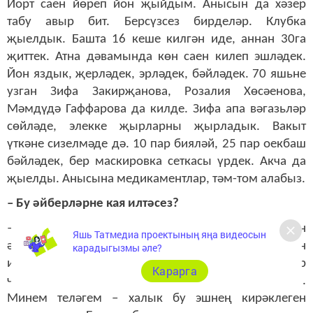
Йорт саен йөреп йон җыйдым. Анысын да хәзер
табу авыр бит. Берсүзсез бирделәр. Клубка
җыелдык. Башта 16 кеше килгән иде, аннан 30га
җиттек. Атна дәвамында көн саен килеп эшләдек.
Йон яздык, җерләдек, эрләдек, бәйләдек. 70 яшьне
узган Зифа Закирҗанова, Розалия Хөсәенова,
Мәмдүдә Гаффарова да килде. Зифа апа вәгазьләр
сөйләде, элекке җырларны җырладык. Вакыт
үткәне сизелмәде дә. 10 пар бияләй, 25 пар оекбаш
бәйләдек, бер маскировка сеткасы үрдек. Акча да
җыелды. Анысына медикаментлар, тәм-том алабыз.
– Бу әйберләрне кая илтәсез?
– Сетканы авыл җирлегенә тапшырдык. Ә бәйләгән
Яшь Татмедиа проектының яңа видеосын
әйберләрне авылдашыбыз Фирзәр Мөбарәкшин
карадыгызмы әле?
исеменә посылка итеп салабыз. Аның белән бер
Карарга
частьта бергә хезмәт иткән егетләргә дә булсын.
Минем теләгем – халык бу эшнең кирәклеген