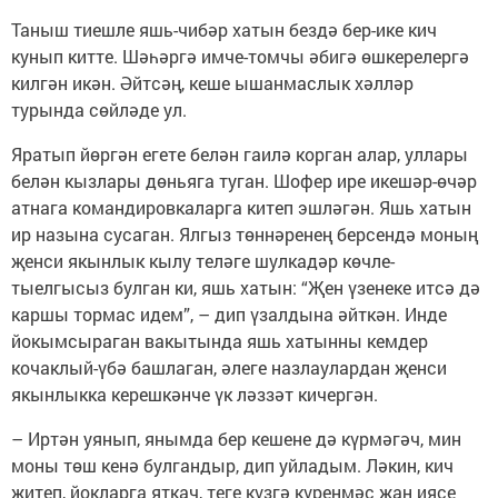
Таныш тиешле яшь-чибәр хатын бездә бер-ике кич
кунып китте. Шәһәргә имче-томчы әбигә өшкерелергә
килгән икән. Әйтсәң, кеше ышанмаслык хәлләр
турында сөйләде ул.
Яратып йөргән егете белән гаилә корган алар, уллары
белән кызлары дөньяга туган. Шофер ире икешәр-өчәр
атнага командировкаларга китеп эшләгән. Яшь хатын
ир назына сусаган. Ялгыз төннәренең берсендә моның
җенси якынлык кылу теләге шулкадәр көчле-
тыелгысыз булган ки, яшь хатын: “Җен үзенеке итсә дә
каршы тормас идем”, – дип үзалдына әйткән. Инде
йокымсыраган вакытында яшь хатынны кемдер
кочаклый-үбә башлаган, әлеге назлаулардан җенси
якынлыкка керешкәнче үк ләззәт кичергән.
– Иртән уянып, янымда бер кешене дә күрмәгәч, мин
моны төш кенә булгандыр, дип уйладым. Ләкин, кич
җитеп, йокларга яткач, теге күзгә күренмәс җан иясе