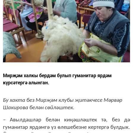
Мирҗәм халкы бердәм булып гуманитар ярдәм
күрсәтергә алынган.
Бу хакта без Мирҗәм клубы җитәкчесе Мәрвәр
Шакирова белән сөйләштек.
– Авылдашлар белән киңәшләштек тә, без дә
гуманитар ярдәмгә үз өлешебезне кертергә булдык.