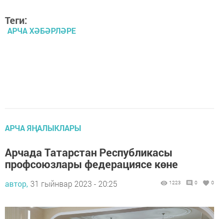
Теги:
АРЧА ХӘБӘРЛӘРЕ
АРЧА ЯҢАЛЫКЛАРЫ
Арчада Татарстан Республикасы
профсоюзлары федерациясе көне
автор,
31 гыйнвар 2023 - 20:25
1223
0
0