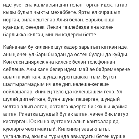
иде, үзе генә калмасын дип теләп торган идек, татар
кызы булып чыкты мәхәббәте. Ярты ел очрашып
йөргәч, өйләнештеләр Алия белән. Барыбыз да
куандык, сөендек. Ләкин гаиләбездә яңа килен
барлыкка килгәч, минем кадерем бетте.
Кайнанам бу киленне шулкадәр зарыгып көткән иде,
аның өчен ул барыбыздан да өстен булды да куйды.
Көн саен диярлек яңа килене белән телефоннан
сөйләшә. Аны каян белер идем: май ае бәйрәмнәренә
авылга кайткач, шунда күреп шаккаттым. Бүген
шалтыратмадым ич әле дип, көлешә-көлешә
сөйләшәләр. Әнинең телендә килендәшем генә. Ул
шулай дип әйткән, бүген шуны пешергән, шундый
челтәр алып элгән, өстәлгә җәяргә бик яхшы җәймә
алган, Ринатка шундый бүләк алган, чәчен бик матур
кистергән. Юк кына күчтәнәч алып кайтсалар да,
күкләргә чөеп мактый. Киленнең зәвыклыгы,
уңганлыгы, акылы турында авылдагы бөтен күрше