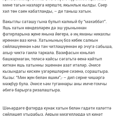
мине тагын назларга кереште, якынлык кылды. Сәер
хәл төн саен кабатланды, – ди таныш хатын.
Вакытлы саташу гына булып калмый бу “мәхәббәт”.
Яшь хатын көндезләрен дә эш урыныннан
фатирларына җене янына йөгерә, ә иң яманы никахлы
иреннән ваз кичә. Хатынының боз кебек салкын
сөйләшүеннән һәм тән читләшүеннән ир эчүгә сабыша,
ахыр чиктә гаилә таркала. Вазифасын юньләп
башкармаган, теләсә кайсы сәгатьтә өенә кайтып
киткән яшь хатынны эшеннән азат итәләр. Әнисе
кызындагы кискен үзгәрешләрне сизенә, сораштыра.
Кызы: “Мин җен белән яшим”,- – дип серне чишәргә
мәҗбүр була. Әнисе һәм туганнары аны имче-томчы
әбигә барырга ризалаштыра.
Шәһәрдәге фатирда кунак хатын белән гадәти халәттә
сөйләшеп утырабыз. Аерым мизгелләрдә ул кинәт