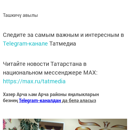
Ташкичү авылы
Следите за самым важным и интересным в
Telegram-канале
Татмедиа
Читайте новости Татарстана в
национальном мессенджере MАХ:
https://max.ru/tatmedia
Хәзер Арча һәм Арча районы яңалыкларын
безнең
Telegram-каналдан
да белә аласыз