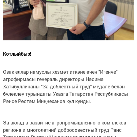
Котлыйбыз!
Озак еллар намуслы хезмәт иткәне өчен "Игенче"
агрофирмасы генераль директоры Нәсимә
Хатибуллинаны "За доблестный труд" медале белән
бүләкләү турындагы Указга Татарстан Республикасы
Рәисе Рөстәм Миңнеханов кул куйды.
За вклад в развитие агропромышленного комплекса
региона и многолетний добросовестный труд Раис