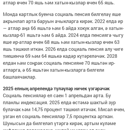
атлар өчен 70 яшь һәм хатын-кызлар өчен 65 яшь.
Монда картлык буенча социаль пенсия билгеләү яше
акрынлап арта баруын ачыкларга кирәк. 2022 елда ир
— атлар аңа 66 яшьтә һәм 6 айда хокук алган, ә хатын-
кызлар-61 яшьтә һәм 6 айда. 2024 елда пенсиягә чыгу
яше ир-атлар өчен 68 яшь һәм хатын-кызлар өчен 63
яшь тәшкил иткән. 2026 елда социаль пенсия алу чиге
тиешенчә 69 һәм 64 яшькә кадәр күтәреләчәк. 2028
елдан һәм соңрак социаль пенсияне 70 яшьтән ир-
атларга, ә 65 яшьтән хатын-кызларга билгели
башлаячаклар.
2025 елның апрелендә түләүләр ничек үзгәрәчәк
Социаль пенсияләр ел саен 1 апрельдән арта. Бу
планлы индексация. 2025 елда өстәмә шактый зур
булачак һәм 14,75 процент тәшкил итәчәк. Мисал өчен,
узган ел социаль пенсияләр 7,5 процентка арткан.
Шунысын да билгеләп үтәргә кирәк, артым күләме