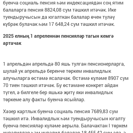
буенча социаль пенсия һәм индексациядән соң ятим
балаларга пенсия 8824,08 сум тәшкил итәчәк. Ике
туендыручысын да югалткан балалар өчен түләү
күбрәк булачак һәм 17 648,24 сум тәшкил итәчәк.
2025 елның 1 апреленнән пенсияләр тагын кемгә
артачак
1 апрельдән апрельдә 80 яшь тулган пенсионерларга,
шулай ук апрельдә беренче төркем инвалидлык
алучыларга өстәмә ясалачак. Өстәмә күләме 8907 сум
70 тиен тәшкил итәчәк. Бу өстәмәне конкрет айдан
түгел, ә билгеле бер яшькә җитү яки инвалидлык
төркеме алу факты буенча ясыйлар.
Хәзер картлык буенча социаль пенсия 7689,83 сум
тәшкил итә. Инвалидлык һәм туендыручысын югалту
буенча пенсияләр күләме аерыла. Балачактан I төркем
инвалидлар һәм инвалид балалар 18 455,42 сум ала, ә