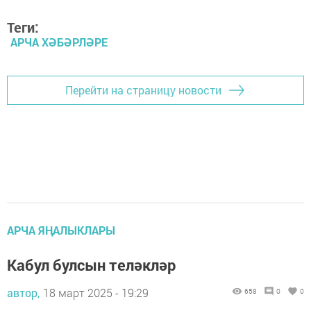
Теги:
АРЧА ХӘБӘРЛӘРЕ
Перейти на страницу новости
АРЧА ЯҢАЛЫКЛАРЫ
Кабул булсын теләкләр
автор,
18 март 2025 - 19:29
658
0
0