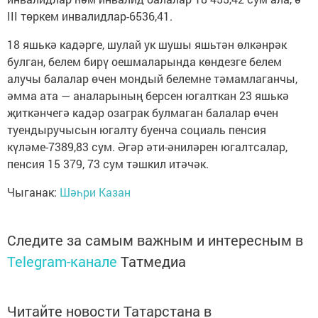
III төркем инвалидлар-6536,41.
18 яшькә кадәрге, шулай ук шушы яшьтән өлкәнрәк
булган, белем бирү оешмаларында көндезге белем
алучы балалар өчен мондый белемне тәмамлаганчы,
әмма ата — аналарының берсен югалткан 23 яшькә
җиткәнчегә кадәр озаграк булмаган балалар өчен
туендыручысын югалту буенча социаль пенсия
күләме-7389,83 сум. Әгәр әти-әниләрен югалтсалар,
пенсия 15 379, 73 сум тәшкил итәчәк.
Чыганак:
Шәһри Казан
Следите за самым важным и интересным в
Telegram-канале
Татмедиа
Читайте новости Татарстана в