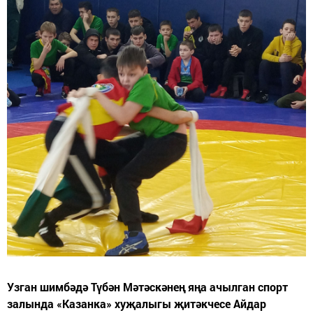
Узган шимбәдә Түбән Мәтәскәнең яңа ачылган спорт
залында «Казанка» хуҗалыгы җитәкчесе Айдар