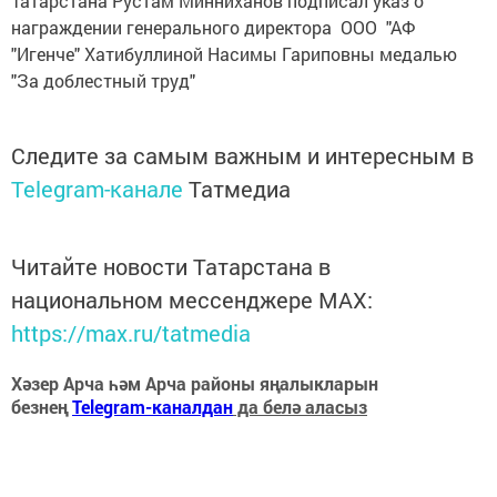
Татарстана Рустам Минниханов подписал указ о
награждении генерального директора ООО "АФ
"Игенче" Хатибуллиной Насимы Гариповны медалью
"За доблестный труд"
Следите за самым важным и интересным в
Telegram-канале
Татмедиа
Читайте новости Татарстана в
национальном мессенджере MАХ:
https://max.ru/tatmedia
Хәзер Арча һәм Арча районы яңалыкларын
безнең
Telegram-каналдан
да белә аласыз