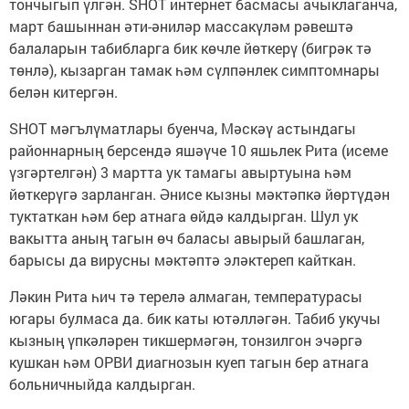
тончыгып үлгән. SHOT интернет басмасы ачыклаганча,
март башыннан әти-әниләр массакүләм рәвештә
балаларын табибларга бик көчле йөткерү (бигрәк тә
төнлә), кызарган тамак һәм сүлпәнлек симптомнары
белән китергән.
SHOT мәгълүматлары буенча, Мәскәү астындагы
районнарның берсендә яшәүче 10 яшьлек Рита (исеме
үзгәртелгән) 3 мартта ук тамагы авыртуына һәм
йөткерүгә зарланган. Әнисе кызны мәктәпкә йөртүдән
туктаткан һәм бер атнага өйдә калдырган. Шул ук
вакытта аның тагын өч баласы авырый башлаган,
барысы да вирусны мәктәптә эләктереп кайткан.
Ләкин Рита һич тә терелә алмаган, температурасы
югары булмаса да. бик каты ютәлләгән. Табиб укучы
кызның үпкәләрен тикшермәгән, тонзилгон эчәргә
кушкан һәм ОРВИ диагнозын куеп тагын бер атнага
больничныйда калдырган.