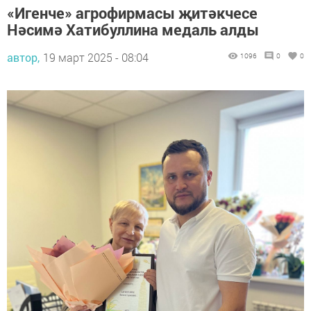
«Игенче» агрофирмасы җитәкчесе
Нәсимә Хатибуллина медаль алды
автор,
19 март 2025 - 08:04
1096
0
0