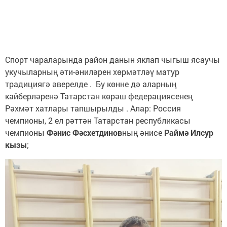
Спорт чараларында район данын яклап чыгыш ясаучы
укучыларның әти-әниләрен хөрмәтләү матур
традициягә әверелде . Бу көнне дә аларның
кайберләренә Татарстан көрәш федерациясенең
Рәхмәт хатлары тапшырылды . Алар: Россия
чемпионы, 2 ел рәттән Татарстан республикасы
чемпионы
Фәнис Фәсхетдинов
ның әнисе
Раймә Илсур
кызы
;