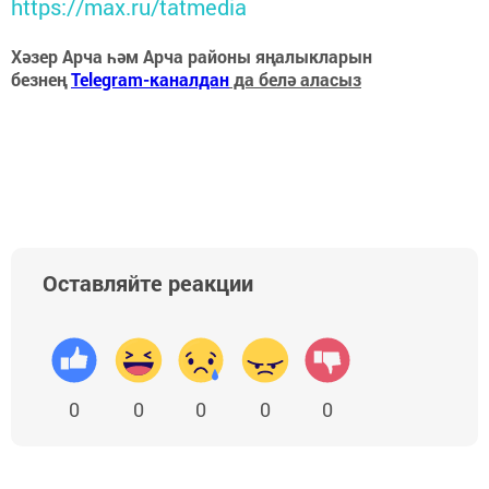
https://max.ru/tatmedia
Хәзер Арча һәм Арча районы яңалыкларын
безнең
Telegram-каналдан
да белә аласыз
Оставляйте реакции
0
0
0
0
0