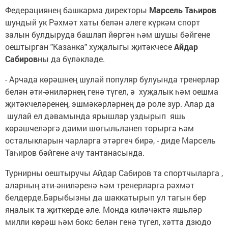
Федерациянең башкарма директоры
Марсель Таһиров
шундый ук Рәхмәт хаты белән әлеге күркәм спорт
залын булдыруда башлап йөргән һәм шушы бәйгене
оештырган "Казанка" хуҗалыгы җитәкчесе
Айдар
Сабиров
ны да бүләкләде.
- Арчада көрәшнең шулай популяр булуында тренерлар
белән әти-әниләрнең генә түгел, ә хуҗалык һәм оешма
җитәкчеләренең, эшмәкәрләрнең дә роле зур. Алар да
шулай ел дәвамында ярышлар уздырып яшь
көрәшчеләргә даими шөгыльләнеп торырга һәм
осталыкларын чарларга этәргеч бирә, - диде Марсель
Таһиров бәйгене ачу тантанасында.
Турнирны оештыручы Айдар Сабиров та спортчыларга ,
аларның әти-әниләренә һәм тренерларга рәхмәт
белдерде.Барыбызны да шаккатырып ул тагын бер
яңалык та җиткерде әле. Монда киләчәктә яшьләр
милли көрәш һәм бокс белән генә түгел, хәтта дзюдо