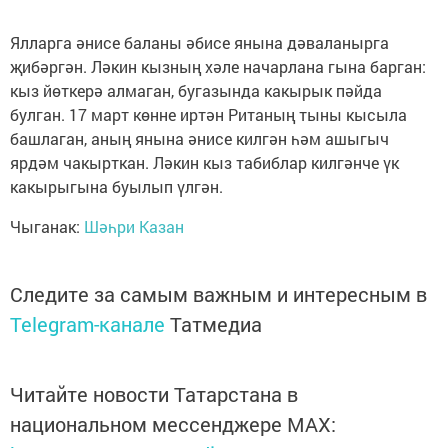
Ялларга әнисе баланы әбисе янына дәваланырга
җибәргән. Ләкин кызның хәле начарлана гына барган:
кыз йөткерә алмаган, бугазында какырык пәйда
булган. 17 март көнне иртән Ританың тыны кысыла
башлаган, аның янына әнисе килгән һәм ашыгыч
ярдәм чакырткан. Ләкин кыз табиблар килгәнче үк
какырыгына буылып үлгән.
Чыганак:
Шәһри Казан
Следите за самым важным и интересным в
Telegram-канале
Татмедиа
Читайте новости Татарстана в
национальном мессенджере MАХ: