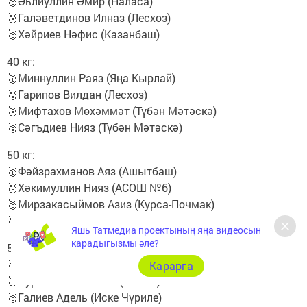
🥈Әһлиуллин Әмир (Наласа)
🥉Галәветдинов Илназ (Лесхоз)
🥉Хәйриев Нәфис (Казанбаш)
40 кг:
🥇Миннуллин Раяз (Яңа Кырлай)
🥈Гарипов Вилдан (Лесхоз)
🥉Мифтахов Мөхәммәт (Түбән Мәтәскә)
🥉Сәгъдиев Нияз (Түбән Мәтәскә)
50 кг:
🥇Фәйзрахманов Аяз (Ашытбаш)
🥈Хәкимуллин Нияз (АСОШ №6)
🥉Мирзакасыймов Азиз (Курса-Почмак)
🥉Вафин Альмир (Түбән Мәтәскә)
Яшь Татмедиа проектының яңа видеосын
карадыгызмы әле?
55 кг:
🥇Фатыйхов Илгиз (Шушмабаш)
Карарга
🥈Нурьязанов Эмиль (АГ №5)
🥉Галиев Адель (Иске Чүриле)