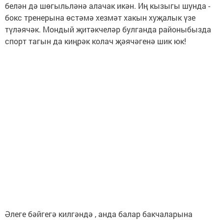
белән дә шөгыльләнә алачак икән. Иң кызыгы шунда -
бокс тренерына өстәмә хезмәт хакын хуҗалык үзе
түләячәк. Мондый җитәкчеләр булганда районыбызда
спорт тагын да киңрәк колач җәячәгенә шик юк!
Әлеге бәйгегә килгәндә , анда балар бакчаларына