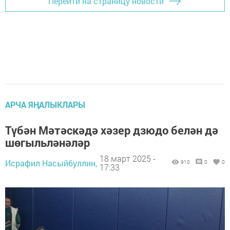
Перейти на страницу новости
АРЧА ЯҢАЛЫКЛАРЫ
Түбән Мәтәскәдә хәзер дзюдо белән дә
шөгыльләнәләр
18 март 2025 -
Исрафил Насыйбуллин,
910
0
0
17:33