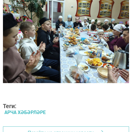
Теги:
АРЧА ХӘБӘРЛӘРЕ