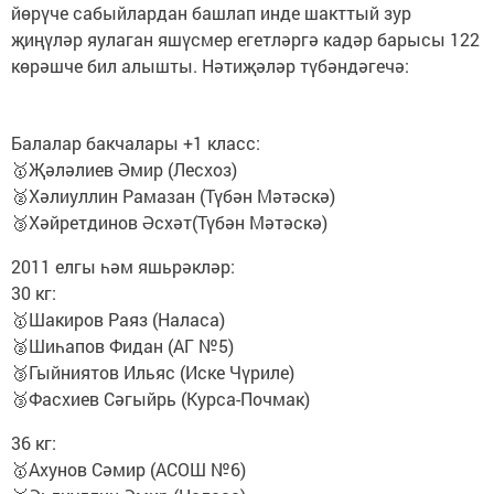
йөрүче сабыйлардан башлап инде шакттый зур
җиңүләр яулаган яшүсмер егетләргә кадәр барысы 122
көрәшче бил алышты. Нәтиҗәләр түбәндәгечә:
Балалар бакчалары +1 класс:
🥇Җәләлиев Әмир (Лесхоз)
🥈Хәлиуллин Рамазан (Түбән Мәтәскә)
🥉Хәйретдинов Әсхәт(Түбән Мәтәскә)
2011 елгы һәм яшьрәкләр:
30 кг:
🥇Шакиров Раяз (Наласа)
🥈Шиһапов Фидан (АГ №5)
🥉Гыйниятов Ильяс (Иске Чүриле)
🥉Фасхиев Сәгыйрь (Курса-Почмак)
36 кг:
🥇Ахунов Сәмир (АСОШ №6)