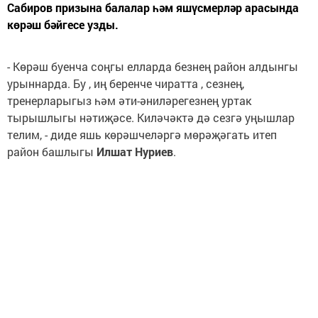
Сабиров призына балалар һәм яшүсмерләр арасында
көрәш бәйгесе узды.
- Көрәш буенча соңгы елларда безнең район алдынгы
урыннарда. Бу , иң беренче чиратта , сезнең,
тренерларыгыз һәм әти-әниләрегезнең уртак
тырышлыгы нәтиҗәсе. Киләчәктә дә сезгә уңышлар
телим, - диде яшь көрәшчеләргә мөрәҗәгать итеп
район башлыгы
Илшат Нуриев
.