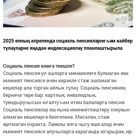
2025 елның апрелендә социаль пенсияләрне һәм кайбер
түләүләрне яңадан индексацияләү планлаштырыла
Социаль пенсия кемгә тиешле?
Социаль пенсия-ул эшләргә мөмкинлеге булмаган яки
иминият пенсиясе өчен кирәкле стаж эшләмәгән
кешеләр ала торган айлык түләү. Социаль пенсиянең
берничә төре бар: картлык, инвалидлык,
туендыручысын югалту һәм ятим балаларга пенсия.
Социаль пенсияләр еш кына иминиятләштерү хокукын
алмаган кешеләргә билгеләнә. Мәсәлән, стаж
җитмәгән очракта. Лаеклы ялга чыгу яше алар өчен
иминият пенсиясе алучыларга караганда югарырак, ир-