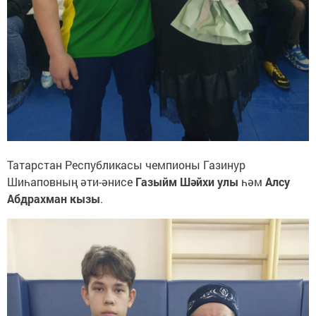
Татарстан Республикасы чемпионы Газинур
Шиһаповның әти-әнисе
Газыйм Шәйхи улы
һәм
Алсу
Абдрахман кызы
.