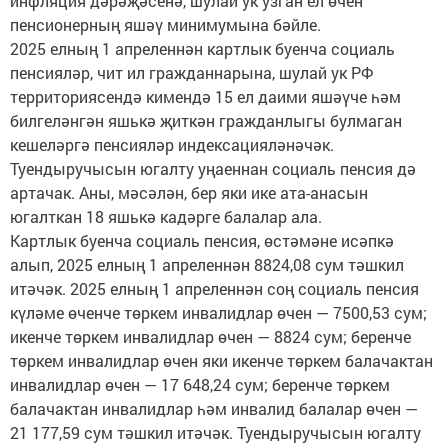
инфляция дәрәҗәсенә, шулай ук узган ел өчен
пенсионерның яшәү минимумына бәйле.
2025 елның 1 апреленнән картлык буенча социаль
пенсияләр, чит ил гражданнарына, шулай ук РФ
территориясендә кимендә 15 ел даими яшәүче һәм
билгеләнгән яшькә җиткән гражданлыгы булмаган
кешеләргә пенсияләр индексацияләнәчәк.
Туендыручысын югалту уңаеннан социаль пенсия дә
артачак. Аны, мәсәлән, бер яки ике ата-анасын
югалткан 18 яшькә кадәрге балалар ала.
Картлык буенча социаль пенсия, өстәмәне исәпкә
алып, 2025 елның 1 апреленнән 8824,08 сум тәшкил
итәчәк. 2025 елның 1 апреленнән соң социаль пенсия
күләме өченче төркем инвалидлар өчен — 7500,53 сум;
икенче төркем инвалидлар өчен — 8824 сум; беренче
төркем инвалидлар өчен яки икенче төркем балачактан
инвалидлар өчен — 17 648,24 сум; беренче төркем
балачактан инвалидлар һәм инвалид балалар өчен —
21 177,59 сум тәшкил итәчәк. Туендыручысын югалту