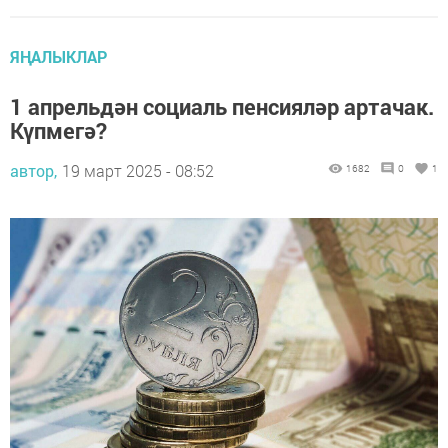
ЯҢАЛЫКЛАР
1 апрельдән социаль пенсияләр артачак.
Күпмегә?
автор,
19 март 2025 - 08:52
1682
0
1