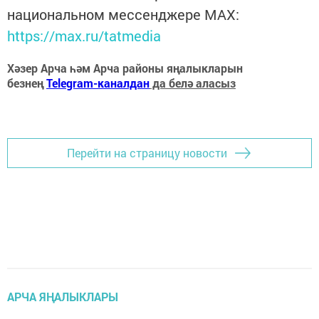
национальном мессенджере MАХ:
https://max.ru/tatmedia
Хәзер Арча һәм Арча районы яңалыкларын
безнең
Telegram-каналдан
да белә аласыз
Перейти на страницу новости
АРЧА ЯҢАЛЫКЛАРЫ