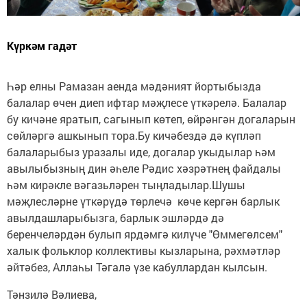
Күркәм гадәт
Һәр елны Рамазан аенда мәдәният йортыбызда
балалар өчен диеп ифтар мәҗлесе үткәрелә. Балалар
бу кичәне яратып, сагынып көтеп, өйрәнгән догаларын
сөйләргә ашкынып тора.Бу кичәбездә дә күпләп
балаларыбыз уразалы иде, догалар укыдылар һәм
авылыбызның дин әһеле Рәдис хәзрәтнең файдалы
һәм кирәкле вәгазьләрен тыңладылар.Шушы
мәҗлесләрне үткәрүдә төрлечә көче кергән барлык
авылдашларыбызга, барлык эшләрдә дә
беренчеләрдән булып ярдәмгә килүче "Өммегөлсем"
халык фольклор коллективы кызларына, рәхмәтләр
әйтәбез, Аллаһы Тәгалә үзе кабуллардан кылсын.
Тәнзилә Вәлиева,