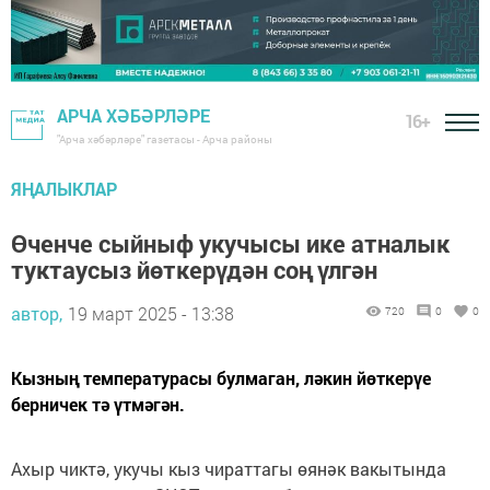
АРЧА ХӘБӘРЛӘРЕ
16+
"Арча хәбәрләре" газетасы - Арча районы
ЯҢАЛЫКЛАР
Өченче сыйныф укучысы ике атналык
туктаусыз йөткерүдән соң үлгән
автор,
19 март 2025 - 13:38
720
0
0
Кызның температурасы булмаган, ләкин йөткерүе
берничек тә үтмәгән.
Ахыр чиктә, укучы кыз чираттагы өянәк вакытында