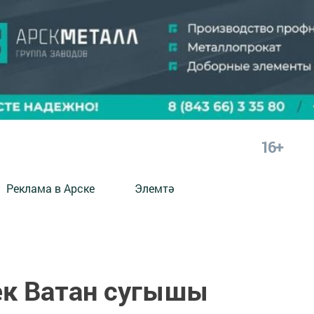
16+
Реклама в Арске
Элемтә
ек Ватан сугышы