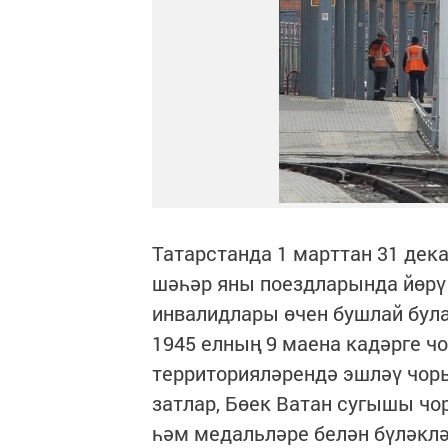
Татарстанда 1 марттан 31 дек
шәһәр яны поездларында йөрү
инвалидлары өчен бушлай була
1945 елның 9 маена кадәрге 
территорияләрендә эшләү чор
затлар, Бөек Ватан сугышы ч
һәм медальләре белән бүләклә