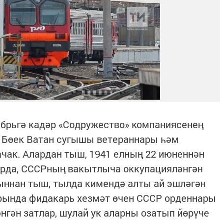
абрьгә кадәр «Содружество» компаниясенең
 Бөек Ватан сугышы ветераннары һәм
чак. Алардан тыш, 1941 елның 22 июненнән
чорда, СССРның вакытлыча оккупацияләнгән
ыннан тыш, тылда кимендә алты ай эшләгән
орында фидакарь хезмәт өчен СССР орденнары
нгән затлар, шулай ук аларны озатып йөрүче