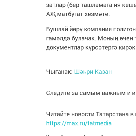
затлар (бер ташламага ия кеше
АҖ матбугат хезмәте.
Бушлай йөрү компания полиго
гамәлдә булачак. Моның өчен 
документлар күрсәтергә кирәк
Чыганак:
Шәһри Казан
Следите за самым важным и 
Читайте новости Татарстана 
https://max.ru/tatmedia