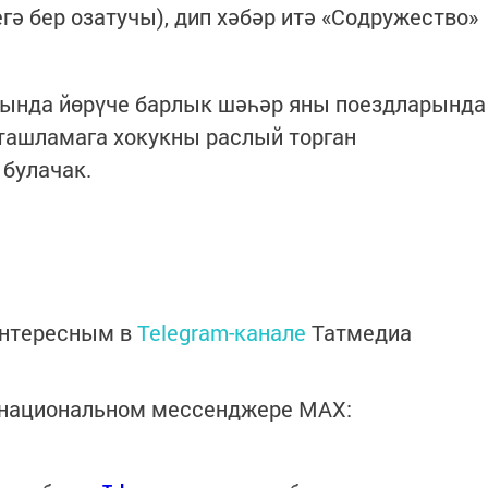
гә бер озатучы), дип хәбәр итә «Содружество»
нында йөрүче барлык шәһәр яны поездларында
ташламага хокукны раслый торган
 булачак.
интересным в
Telegram-канале
Татмедиа
в национальном мессенджере MАХ: