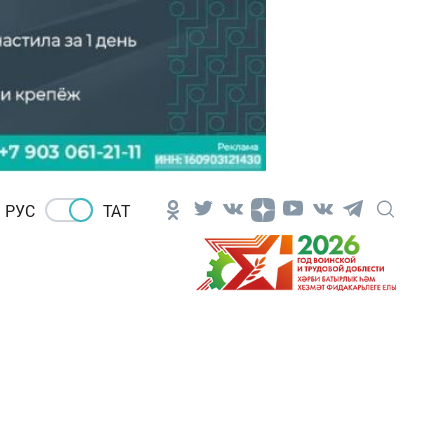
РУС
ТАТ