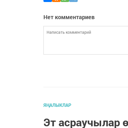
Нет комментариев
ЯҢАЛЫКЛАР
Эт асраучылар 