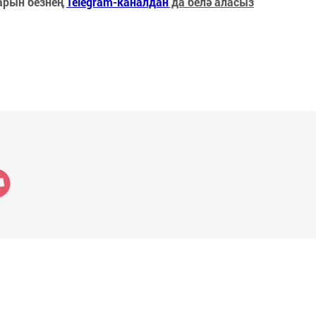
арын безнең
Telegram-каналдан
да белә аласыз