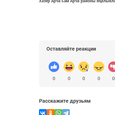
Хәзер Арча һәм Арча районы яңалыкл
Оставляйте реакции
0
0
0
0
0
Расскажите друзьям