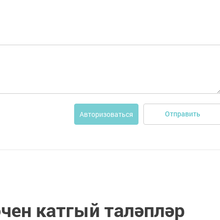
Отправить
Авторизоваться
өчен катгый таләпләр