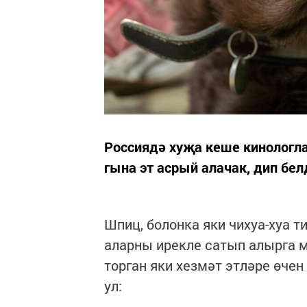
Россиядә хуҗа кеше кинологла
гына эт асрый алачак, дип бе
Шпиц, болонка яки чихуа-хуа 
аларны ирекле сатып алырга м
торган яки хезмәт этләре өче
ул: