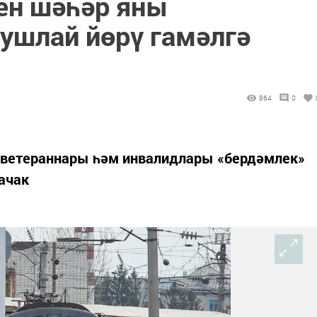
ен шәһәр яны
ушлай йөрү гамәлгә
864
0
 ветераннары һәм инвалидлары «бердәмлек»
ачак