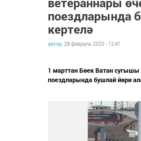
ветераннары өч
поездларында б
кертелә
автор,
28 февраль 2025 - 12:41
1 марттан Бөек Ватан сугышы
поездларында бушлай йөри ал