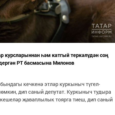
р курсларыннан һәм катгый теркәлүдән соң
лдергән РТ басмасына Милонов
тибындагы кечкенә этләр куркыныч түгел-
өмкин, дип саный депутат. Куркыныч тудыра
н кешеләр җаваплылык тоярга тиеш, дип саный