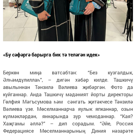
«Бу сәфәргә барырга бик тә теләгән идек»
Беркөн миңа ватсабтан: “Без кузгалдык,
Әлһәмдүлиллаһ”, – дигән хәбәр килде. Ташкичү
авылыннан Тәнзилә Вәлиева җибәргән. Фото да
куйганнар. Анда Ташкичү мәдәният йорты директоры
Гөлфия Мәгъсумова һәм сәнгать җитәкчесе Тәнзилә
Вәлиева үзе. Мөселманнарча яулык япканнар, озын
күлмәкләрдән, яннарында зур чемоданнар. “Кая?
Хаҗгамы әллә?” – дип сорадым. “Әйе, Россия
Федерациясе Мөселманнарының Диния нәзарәте