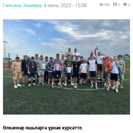
Гөлсинә Зәкиева,
4 июнь 2025 - 15:08
652
0
0
Өлкәннәр яшьләргә үрнәк күрсәтте.