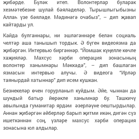
җибәрде. Бүләк итеп. Волонтерлар буларак
хезмәтебезне шулай бәяләделәр. Тырышлыгыбызны
Аллаһ үзе бәяләде. Мәдинәгә очабыз”, – дип җавап
кайтарды ул.
Кайда булганнары, ни эшләгәннәре белән социаль
челтәр аша танышып тордык. Ә бүген видеоязма да
җибәргән. Интервью биргәннәр. “Йомшак күңелле көчле
хаҗияләр. Махсус хәрби операция зонасының
волонтер ханымнары Мәккәдә”, – дип башлаган
язмасын интервью алучы. Ә видеога “Ирләр
таянырдай хатыннар” дип исем кушкан.
Безнекеләр өчен горурланып куйдым. Әйе, чыннан да
шундый батыр йөрәкле ханымнар бу. Ташкичү
авылында гуманитар ярдәм әзерләүне оештырдылар.
Аннан җибәргән әйберләр барып җитми икән, дигән сүз
ишеткәннән соң, үзләре махсус хәрби операция
зонасына юл алдылар.