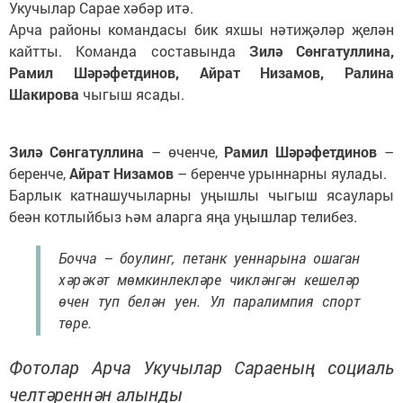
Укучылар Сарае хәбәр итә.
Арча районы командасы бик яхшы нәтиҗәләр җелән
кайтты. Команда составында
Зилә Сөнгатуллина,
Рамил Шәрәфетдинов, Айрат Низамов, Ралина
Шакирова
чыгыш ясады.
Зилә Сөнгатуллина
– өченче,
Рамил Шәрәфетдинов
–
беренче,
Айрат Низамов
– беренче урыннарны яулады.
Барлык катнашучыларны уңышлы чыгыш ясаулары
беән котлыйбыз һәм аларга яңа уңышлар телибез.
Бочча – боулинг, петанк уеннарына ошаган
хәрәкәт мөмкинлекләре чикләнгән кешеләр
өчен туп белән уен. Ул паралимпия спорт
төре.
Фотолар Арча Укучылар Сараеның социаль
челтәреннән алынды