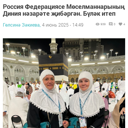
Россия Федерациясе Мөселманнарының
Диния нәзарәте җибәргән. Бүләк итеп
Гөлсинә Зәкиева,
4 июнь 2025 - 14:49
939
0
4