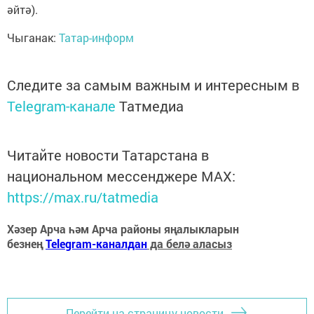
әйтә).
Чыганак:
Татар-информ
Следите за самым важным и интересным в
Telegram-канале
Татмедиа
Читайте новости Татарстана в
национальном мессенджере MАХ:
https://max.ru/tatmedia
Хәзер Арча һәм Арча районы яңалыкларын
безнең
Telegram-каналдан
да белә аласыз
Перейти на страницу новости