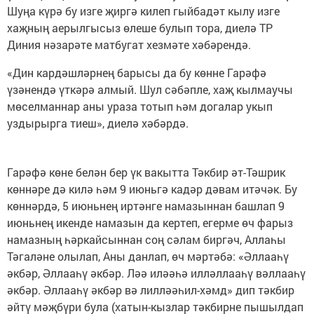
Шуңа күрә бу изге җиргә килеп гыйбадәт кылу изге
хаҗның аерылгысыз өлеше булып тора, диелә ТР
Диния нәзарәте матбугат хезмәте хәбәрендә.
«Дин кардәшләрнең барысы да бу көнне Гарәфә
үзәнендә үткәрә алмый. Шул сәбәпле, хаҗ кылмаучы
мөселманнар аны ураза тотып һәм догалар укып
уздырырга тиеш», диелә хәбәрдә.
Гарәфә көне белән бер үк вакытта Тәкбир әт-Тәшрик
көннәре дә килә һәм 9 июньгә кадәр дәвам итәчәк. Бу
көннәрдә, 5 июньнең иртәнге намазыннан башлап 9
июньнең икенде намазын да кертеп, егерме өч фарыз
намазның һәркайсыннан соң сәлам биргәч, Аллаһы
Тәгаләне олылап, Аны данлап, өч мәртәбә: «Әллааһү
әкбәр, Әллааһү әкбәр. Ләә иләәһә илләллааһү вәллааһү
әкбәр. Әллааһү әкбәр вә лилләәһил-хәмд» дип тәкбир
әйтү мәҗбүри була (хатын-кызлар тәкбирне пышылдап