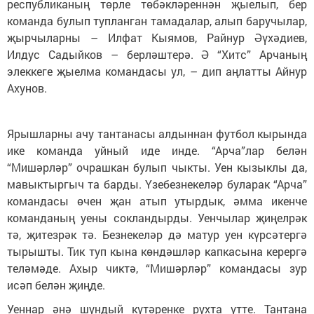
республиканың төрле төбәкләреннән җыелып, бер
команда булып тупланган тамадалар, алып баручылар,
җырчыларны – Илфат Кыямов, Райнур Әүхәдиев,
Илдус Садыйков –
берләштерә. Ә “Хитс” Арчаның
элеккеге җыелма командасы ул, – дип аңлатты Айнур
Ахунов.
Ярышларны ачу тантанасы алдыннан футбол кырында
ике команда уйный иде инде. “Арча”лар белән
“Мишәрләр” очрашкан булып чыкты. Уен кызыклы да,
мавыктыргыч та барды. Үзебезнекеләр буларак “Арча”
командасы өчен җан атып утырдык, әмма икенче
команданың уены сокландырды. Уенчылар җиңелрәк
тә, җитезрәк тә. Безнекеләр дә матур уен күрсәтергә
тырышты. Тик туп кына көндәшләр капкасына керергә
теләмәде. Ахыр чиктә, “Мишәрләр” командасы зур
исәп белән җиңде.
Уеннар әнә шундый күтәренке рухта үтте. Тантана