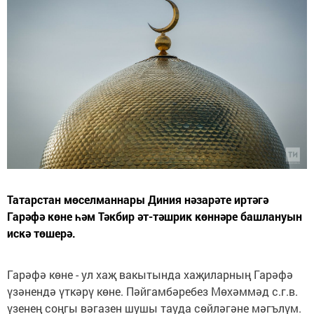
Татарстан мөселманнары Диния нәзарәте иртәгә
Гарәфә көне һәм Тәкбир әт-тәшрик көннәре башлануын
искә төшерә.
Гарәфә көне - ул хаҗ вакытында хаҗиларның Гарәфә
үзәнендә үткәрү көне. Пәйгамбәребез Мөхәммәд с.г.в.
үзенең соңгы вәгазен шушы тауда сөйләгәне мәгълүм.