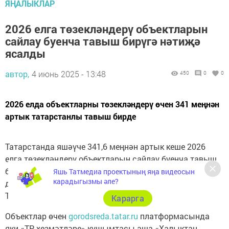
ЯҢАЛЫКЛАР
2026 елга төзекләндерү объектларын
сайлау буенча тавыш бирүгә нәтиҗә
ясалды
автор,
4 июнь 2025 - 13:48
450
0
0
2026 елда объектларны төзекләндерү өчен 341 меңнән
артык татарстанлы тавыш бирде
Татарстанда яшәүче 341,6 меңнән артык кеше 2026
елга төзекләндерү объектларын сайлау буенча тавыш
бирүдә катнашты инде. Процедура 12 июньгә кадәр
Яшь Татмедиа проектының яңа видеосын
карадыгызмы әле?
дәвам итә. Бу хакта «Бердәм Россия»нең
Татарстандагы бүлеге матбугат хезмәте
хәбәр итә
.
Карарга
Объектлар өчен
gorodsreda.tatar.ru
платформасында
яки «ТР хезмәтләре» кушымтасы аша «Халыктан