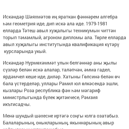
Искәндәр Шәяхмәтов иң яраткан фәннәрем алгебра
һәм геометрия иде, дип искә ала иде. 1979-1981
елларда Тәтеш авыл хуҗалыгы техникумын читтән
торып тәмамлый, агроном дипломы ала. Төрле елларда
авыл хуҗалыгы институтында квалификация күтәрү
курсларында укый.
Искәндәр Нурмөхәммәт улын белгәннәр аны җылы
сүзләр белән искә алалар, таләпчән, әмма гадел,
ярдәмчел кеше иде, диләр. Хатыны Гөлсинә белән өч
бала үстерделәр, уллары Рамил юл өлкәсендә эшли,
кызлары Роза республика фән һәм мәгариф
министрлыгында бүлек җитәкчесе, Рәмзия
икътисадчы.
Менә шундый шәхесне иртәгә соңгы юлга озатабыз.
Балаларының, оныкларының, якыннарының авыр