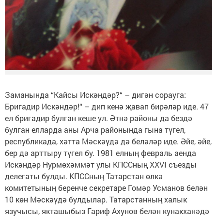
Заманында “Кайсы Искәндәр?“ – дигән сорауга:
Бригадир Искәндәр!“ – дип кенә җавап бирәләр иде. 47
ел бригадир булган кеше ул. Әтнә районы да бездә
булган елларда аны Арча районында гына түгел,
республикада, хәтта Мәскәүдә дә беләләр иде. Әйе, әйе,
бер дә арттыру түгел бу. 1981 елның февраль аенда
Искәндәр Нурмөхәммәт улы КПССның XXVI съезды
делегаты булды. КПССның Татарстан өлкә
комитетының беренче секретаре Гомәр Усманов белән
10 көн Мәскәүдә булдылар. Татарстанның халык
язучысы, якташыбыз Гариф Ахунов белән кунакханәдә