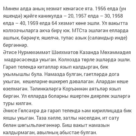
Минем алда аның хезмәт кенәгәсе ята. 1956 елда (ун
яшендә) җәйге каникулда – 20, 1957 елда – 30, 1958
елда – 40, 1959 елда 64 хезмәт көне эшли. Ул вакытта
колхозчыларга акча бирү юк. МТСта эшләгән елларда
ашлык, бәрәңге, яшелчә, тупас азык (саламдыр инде)
биргәннәр.
Әтисе Нурмөхәммәт Шәяхмәтов Казанда Мөхәммәдия
мәдрәсәсендә укыган. Колхозда төрле эшләрдә эшли.
Гарәп телендә китаплар язып калдырган, бик
укымышлы була. Намазда булган, гаетләрдә дога
укыган, кешеләрне өшкереп дәвалаган. Алардан кеше
өзелмәгән. Тәлинкәләргә Коръәннән аятьләр язып
биргән. Ул елларда боларны яшертен диярлек эшләргә
туры килгән.
Әнисе Гөлсәхрә дә гарәп телендә һәм кириллицада бик
яхшы укыган. Таза хәлле, затлы нәселдән, ит сату
белән шөгыльләнгәннәр. Биш вакыт намазын
калдырмаган, авылның абыстае булган.