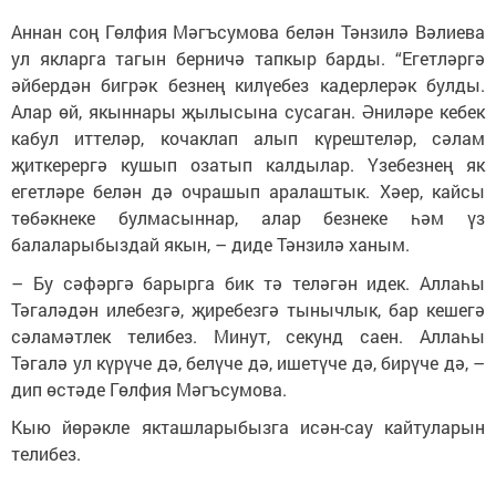
Аннан соң Гөлфия Мәгъсумова белән Тәнзилә Вәлиева
ул якларга тагын берничә тапкыр барды. “Егетләргә
әйбердән бигрәк безнең килүебез кадерлерәк булды.
Алар өй, якыннары җылысына сусаган. Әниләре кебек
кабул иттеләр, кочаклап алып күрештеләр, сәлам
җиткерергә кушып озатып калдылар. Үзебезнең як
егетләре белән дә очрашып аралаштык. Хәер, кайсы
төбәкнеке булмасыннар, алар безнеке һәм үз
балаларыбыздай якын, – диде Тәнзилә ханым.
– Бу сәфәргә барырга бик тә теләгән идек. Аллаһы
Тәгаләдән илебезгә, җиребезгә тынычлык, бар кешегә
сәламәтлек телибез. Минут, секунд саен. Аллаһы
Тәгалә ул күрүче дә, белүче дә, ишетүче дә, бирүче дә, –
дип өстәде Гөлфия Мәгъсумова.
Кыю йөрәкле якташларыбызга исән-сау кайтуларын
телибез.