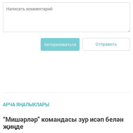
Отправить
Авторизоваться
АРЧА ЯҢАЛЫКЛАРЫ
“Мишәрләр” командасы зур исәп белән
җиңде