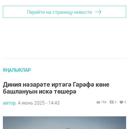
Перейти на страницу новости
ЯҢАЛЫКЛАР
Диния нәзарәте иртәгә Гарәфә көне
башлануын искә төшерә
автор,
4 июнь 2025 - 14:43
764
0
0