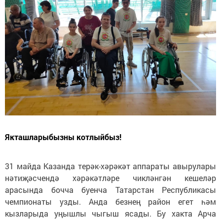
Якташларыбызны котлыйбыз!
31 майда Казанда терәк-хәрәкәт аппараты авырулары
нәтиҗәсчендә хәрәкәтләре чикләнгән кешеләр
арасында бочча буенча Татарстан Республикасы
чемпионаты узды. Анда безнең район егет һәм
кызларыда уңышлы чыгыш ясады. Бу хакта Арча