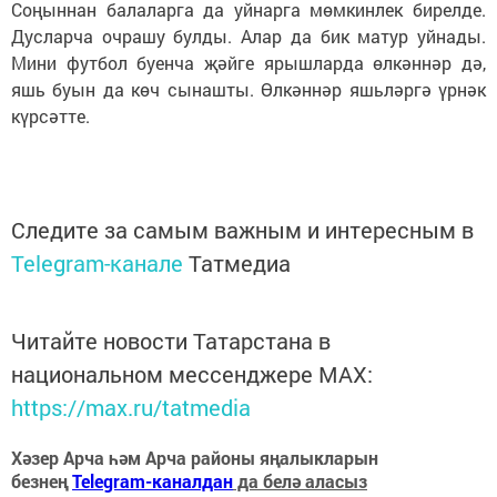
Соңыннан балаларга да уйнарга мөмкинлек бирелде.
Дусларча очрашу булды. Алар да бик матур уйнады.
Мини футбол буенча җәйге ярышларда өлкәннәр дә,
яшь буын да көч сынашты. Өлкәннәр яшьләргә үрнәк
күрсәтте.
Следите за самым важным и интересным в
Telegram-канале
Татмедиа
Читайте новости Татарстана в
национальном мессенджере MАХ:
https://max.ru/tatmedia
Хәзер Арча һәм Арча районы яңалыкларын
безнең
Telegram-каналдан
да белә аласыз