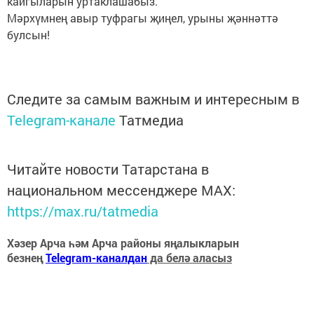
кайгыларын уртаклашабыз.
Мәрхүмнең авыр туфрагы җиңел, урыны җәннәттә
булсын!
Следите за самым важным и интересным в
Telegram-канале
Татмедиа
Читайте новости Татарстана в
национальном мессенджере MАХ:
https://max.ru/tatmedia
Хәзер Арча һәм Арча районы яңалыкларын
безнең
Telegram-каналдан
да белә аласыз