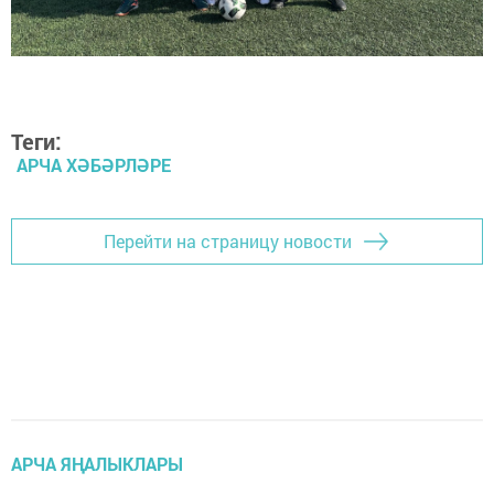
Теги:
АРЧА ХӘБӘРЛӘРЕ
Перейти на страницу новости
АРЧА ЯҢАЛЫКЛАРЫ