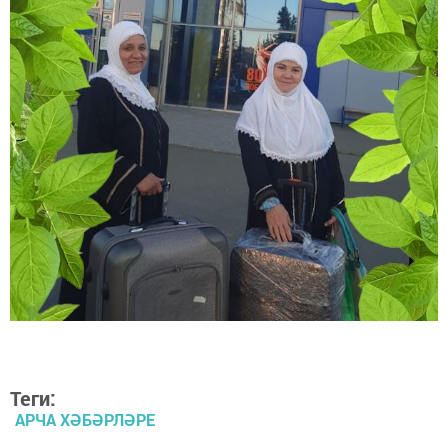
Теги:
АРЧА ХӘБӘРЛӘРЕ