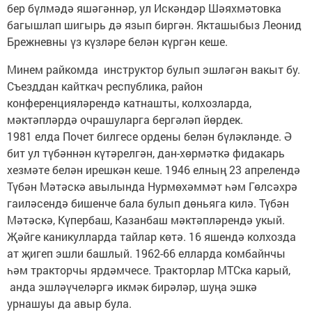
бер бүлмәдә яшәгәннәр, ул Искәндәр Шәяхмәтовка
багышлап шигырь дә язып биргән. Якташыбыз Леонид
Брежневны үз күзләре белән күргән кеше.
Минем райкомда инструктор булып эшләгән вакыт бу.
Съезддан кайткач республика, район
конференцияләрендә катнашты, колхозларда,
мәктәпләрдә очрашуларга бергәләп йөрдек.
1981 елда Почет билгесе ордены белән бүләкләнде. Ә
бит ул түбәннән күтәрелгән, дан-хөрмәткә фидакарь
хезмәте белән ирешкән кеше. 1946 елның 23 апрелендә
Түбән Мәтәскә авылында Нурмөхәммәт һәм Гөлсәхрә
гаиләсендә бишенче бала булып дөньяга килә. Түбән
Мәтәскә, Күпербаш, Казанбаш мәктәпләрендә укый.
Җәйге каникулларда тайлар көтә. 16 яшендә колхозда
ат җигеп эшли башлый. 1962-66 елларда комбайнчы
һәм тракторчы ярдәмчесе. Тракторлар МТСка карый,
анда эшләүчеләргә икмәк бирәләр, шуңа эшкә
урнашуы да авыр була.