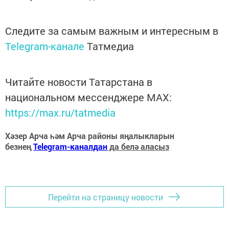
Следите за самым важным и интересным в
Telegram-канале
Татмедиа
Читайте новости Татарстана в
национальном мессенджере MАХ:
https://max.ru/tatmedia
Хәзер Арча һәм Арча районы яңалыкларын
безнең
Telegram-каналдан
да белә аласыз
Перейти на страницу новости