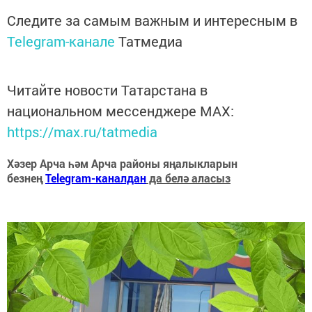
Следите за самым важным и интересным в
Telegram-канале
Татмедиа
Читайте новости Татарстана в
национальном мессенджере MАХ:
https://max.ru/tatmedia
Хәзер Арча һәм Арча районы яңалыкларын
безнең
Telegram-каналдан
да белә аласыз