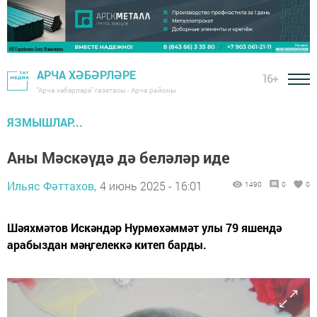
АРЧА ХӘБӘРЛӘРЕ
16+
"Арча хәбәрләре" газетасы - Арча районы
ЯЗМЫШЛАР...
Аны Мәскәүдә дә беләләр иде
Ильяс Фәттахов,
4 июнь 2025 - 16:01
1490
0
0
Шәяхмәтов Искәндәр Нурмөхәммәт улы 79 яшендә
арабыздан мәңгелеккә китеп барды.