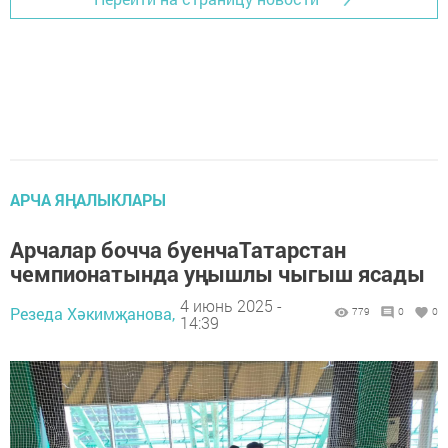
АРЧА ЯҢАЛЫКЛАРЫ
Арчалар бочча буенчаТатарстан
чемпионатында уңышлы чыгыш ясады
4 июнь 2025 -
Резеда Хәкимҗанова,
779
0
0
14:39