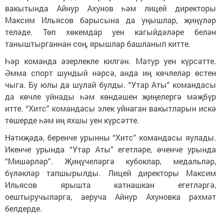
вакытында Айнур Ахунов һәм лицей директоры
Максим Ильясов барысына да уңышлар, җиңүләр
теләде. Төп хөкемдар уен кагыйдәләре белән
таныштырганнан соң, ярышлар башланып китте.
Һәр команда әзерлекле килгән. Матур уен күрсәтте.
Әмма спорт шундый нәрсә, анда иң көчлеләр өстен
чыга. Бу юлы да шулай булды. “Утар Аты” командасы
да көчле уйнады һәм көндәшен җиңелергә мәҗбүр
итте. “Хитс” командасы элек уйнаган вакытларын искә
төшерде һәм иң яхшы уен күрсәтте.
Нәтиҗәдә, беренче урынны “Хитс” командасы яулады.
Икенче урында “Утар Аты” егетләре, өченче урында
“Мишәрләр”. Җиңүчеләргә кубоклар, медальләр,
бүләкләр тапшырылды. Лицей директоры Максим
Ильясов ярышта катнашкан егетләргә,
оештыручыларга, аеруча Айнур Ахуновка рәхмәт
белдерде.