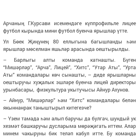
Арчаның Г.Курсави исемендәге күппрофильле лицее
футбол кырында мини футбол буенча ярышлар үтте.
Ул Бөек Җиңүнең 80 еллыгына багышланды һәм
ярышлар мөселман яшьләр арасында оештырылды.
– Барлыгы алты команда катнашты. Бүген
“Мишәрләр”, “Арча”, Лицей”, “Хитс”, “Утар Аты”, “Урта
Аты” командалары көч сынашты, – диде ярышларны
оештыручы хуҗалык эшләре буенча лицей директоры
урынбасары, физкультура укытучысы Айнур Ахунов.
– Айнур, “Мишәрләр” һәм “Хитс” командалары белән
якыннанрак таныштырып китегезче?
– Үзем тамада һәм алып баручы да булгач, шундый ук
хезмәт башкаручы дусларыма мөрәҗәгать иттем. Алар
минем чакыруны бик теләп кабул итте. Бу команда