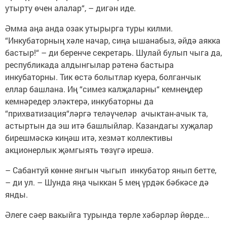
утырту өчен алалар“, – дигән иде.
Әмма аңа анда озак утырырга туры килми.
“Инкубаторның хәле начар, сиңа ышанабыз, әйдә аякка
бастыр!“ – ди беренче секретарь. Шулай булып чыга да,
республикада алдынгылар рәтенә бастыра
инкубаторны. Тик өстә болытлар куера, болганчык
еллар башлана. Иң “симез калҗаларны“ кемнеңдер
кемнәредер эләктерә, инкубаторны да
“прихватизация“ләргә теләүчеләр ачыктан-ачык та,
астыртын да эш итә башлыйлар. Казандагы хуҗалар
бирешмәскә киңәш итә, хезмәт коллективы
акционерлык җәмгыять төзүгә ирешә.
– Сабантуй көнне янгын чыгып инкубатор янып бетте,
– ди ул. – Шунда яңа чыккан 5 мең үрдәк бәбкәсе дә
янды.
Әлеге сәер вакыйга турында төрле хәбәрләр йөрде...