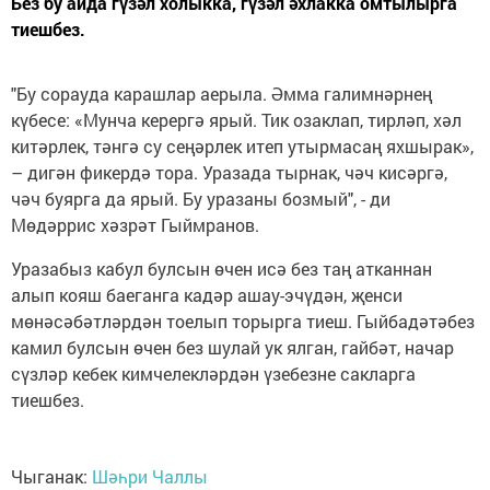
Без бу айда гүзәл холыкка, гүзәл әхлакка омтылырга
тиешбез.
"Бу сорауда карашлар аерыла. Әмма галимнәрнең
күбесе: «Мунча керергә ярый. Тик озаклап, тирләп, хәл
китәрлек, тәнгә су сеңәрлек итеп утырмасаң яхшырак»,
– дигән фикердә тора. Уразада тырнак, чәч кисәргә,
чәч буярга да ярый. Бу уразаны бозмый", - ди
Мөдәррис хәзрәт Гыймранов.
Уразабыз кабул булсын өчен исә без таң атканнан
алып кояш баеганга кадәр ашау-эчүдән, җенси
мөнәсәбәтләрдән тоелып торырга тиеш. Гыйбадәтәбез
камил булсын өчен без шулай ук ялган, гайбәт, начар
сүзләр кебек кимчелекләрдән үзебезне сакларга
тиешбез.
Чыганак:
Шәһри Чаллы