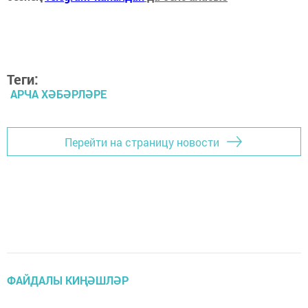
Теги:
АРЧА ХӘБӘРЛӘРЕ
Перейти на страницу новости
ФАЙДАЛЫ КИҢӘШЛӘР