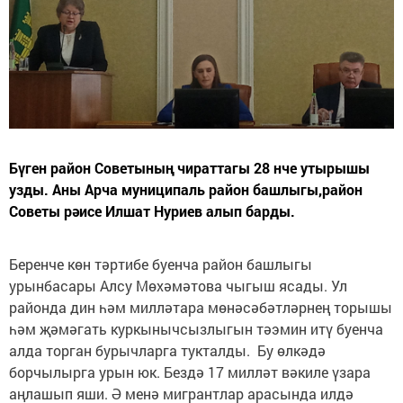
Бүген район Советының чираттагы 28 нче утырышы
узды. Аны Арча муниципаль район башлыгы,район
Советы рәисе Илшат Нуриев алып барды.
Беренче көн тәртибе буенча район башлыгы
урынбасары Алсу Мөхәмәтова чыгыш ясады. Ул
районда дин һәм милләтара мөнәсәбәтләрнең торышы
һәм җәмәгать куркынычсызлыгын тәэмин итү буенча
алда торган бурычларга тукталды. Бу өлкәдә
борчылырга урын юк. Бездә 17 милләт вәкиле үзара
аңлашып яши. Ә менә мигрантлар арасында илдә