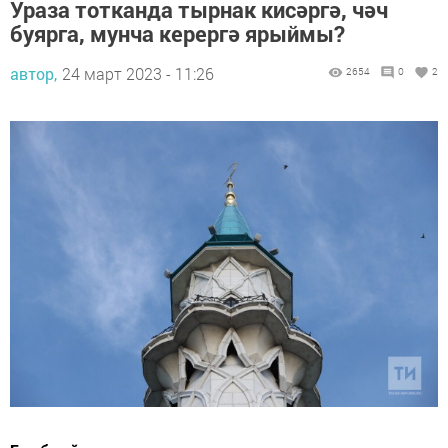
Ураза тотканда тырнак кисәргә, чәч
буярга, мунча керергә ярыймы?
автор,
24 март 2023 - 11:26
2654
0
2