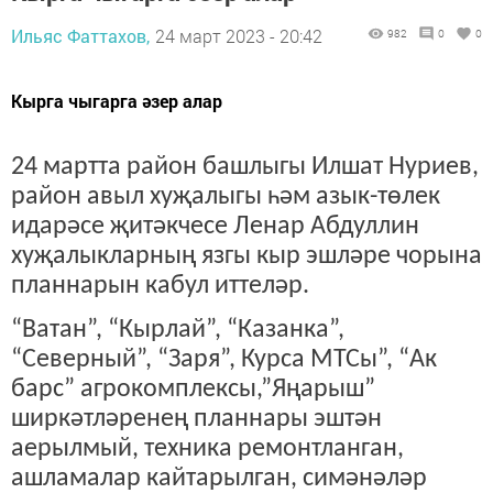
Ильяс Фаттахов,
24 март 2023 - 20:42
982
0
0
Кырга чыгарга әзер алар
24 мартта район башлыгы Илшат Нуриев,
район авыл хуҗалыгы һәм азык-төлек
идарәсе җитәкчесе Ленар Абдуллин
хуҗалыкларның язгы кыр эшләре чорына
планнарын кабул иттеләр.
“Ватан”, “Кырлай”, “Казанка”,
“Северный”, “Заря”, Курса МТСы”, “Ак
барс” агрокомплексы,”Яңарыш”
ширкәтләренең планнары эштән
аерылмый, техника ремонтланган,
ашламалар кайтарылган, симәнәләр