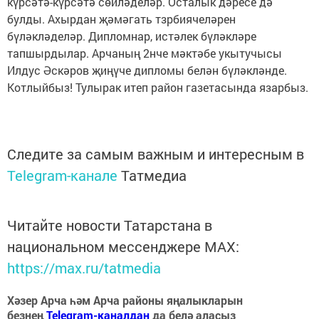
күрсәтә-күрсәтә сөйләделәр. Осталык дәресе дә
булды. Ахырдан җәмәгать тзрбиячеләрен
бүләкләделәр. Дипломнар, истәлек бүләкләре
тапшырдылар. Арчаның 2нче мәктәбе укытучысы
Илдус Әскәров җиңүче дипломы белән бүләкләнде.
Котлыйбыз! Тулырак итеп район газетасында язарбыз.
Следите за самым важным и интересным в
Telegram-канале
Татмедиа
Читайте новости Татарстана в
национальном мессенджере MАХ:
https://max.ru/tatmedia
Хәзер Арча һәм Арча районы яңалыкларын
безнең
Telegram-каналдан
да белә аласыз