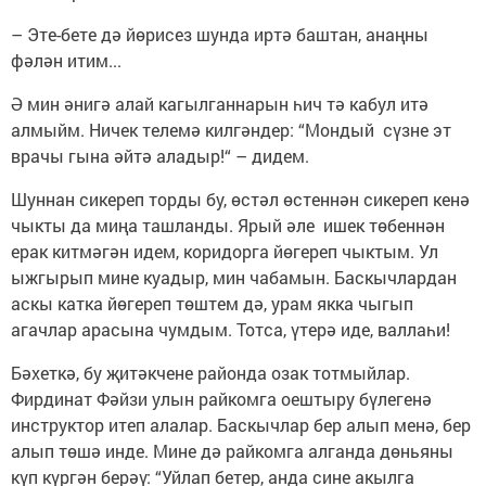
– Эте-бете дә йөрисез шунда иртә баштан, анаңны
фәлән итим...
Ә мин әнигә алай кагылганнарын һич тә кабул итә
алмыйм. Ничек телемә килгәндер: “Мондый сүзне эт
врачы гына әйтә аладыр!“ – дидем.
Шуннан сикереп торды бу, өстәл өстеннән сикереп кенә
чыкты да миңа ташланды. Ярый әле ишек төбеннән
ерак китмәгән идем, коридорга йөгереп чыктым. Ул
ыжгырып мине куадыр, мин чабамын. Баскычлардан
аскы катка йөгереп төштем дә, урам якка чыгып
агачлар арасына чумдым. Тотса, үтерә иде, валлаһи!
Бәхеткә, бу җитәкчене районда озак тотмыйлар.
Фирдинат Фәйзи улын райкомга оештыру бүлегенә
инструктор итеп алалар. Баскычлар бер алып менә, бер
алып төшә инде. Мине дә райкомга алганда дөньяны
күп күргән берәү: “Уйлап бетер, анда сине акылга