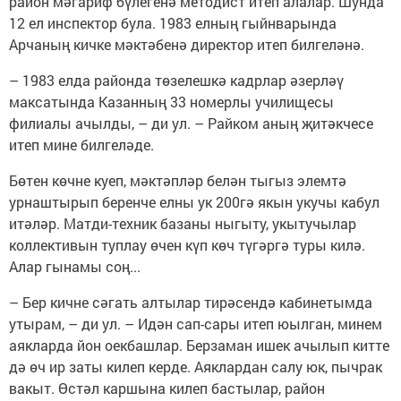
район мәгариф бүлегенә методист итеп алалар. Шунда
12 ел инспектор була. 1983 елның гыйнварында
Арчаның кичке мәктәбенә директор итеп билгеләнә.
– 1983 елда районда төзелешкә кадрлар әзерләү
максатында Казанның 33 номерлы училищесы
филиалы ачылды, – ди ул. – Райком аның җитәкчесе
итеп мине билгеләде.
Бөтен көчне куеп, мәктәпләр белән тыгыз элемтә
урнаштырып беренче елны ук 200гә якын укучы кабул
итәләр. Матди-техник базаны ныгыту, укытучылар
коллективын туплау өчен күп көч түгәргә туры килә.
Алар гынамы соң...
– Бер кичне сәгать алтылар тирәсендә кабинетымда
утырам, – ди ул. – Идән сап-сары итеп юылган, минем
аякларда йон оекбашлар. Берзаман ишек ачылып китте
дә өч ир заты килеп керде. Аяклардан салу юк, пычрак
вакыт. Өстәл каршына килеп бастылар, район