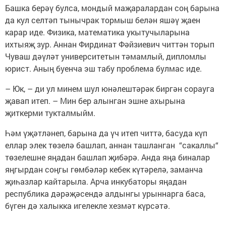
Башка берәү булса, мондый маҗаралардан соң барына
да кул селтәп тынычрак тормыш белән яшәү җаен
карар иде. Физика, математика укытучыларына
ихтыяҗ зур. Аннан Фирдинат Фәйзиевич читтән торып
Чуваш дәүләт университетын тәмамлый, дипломлы
юрист. Аның буенча эш табу проблема булмас иде.
– Юк, – ди ул минем шул юнәлештәрәк биргән сорауга
җавап итеп. – Мин бер алынган эшне ахырына
җиткерми тукталмыйм.
Һәм үҗәтләнеп, барына да үч итеп читтә, басуда күп
еллар элек төзелә башлап, аннан ташланган “сакаллы“
төзелешне яңадан башлап җибәрә. Анда яңа биналар
яңгырдан соңгы гөмбәләр кебек күтәрелә, заманча
җиһазлар кайтарыла. Арча инкубаторы яңадан
республика дәрәҗәсендә алдынгы урыннарга баса,
бүген дә халыкка игелекле хезмәт күрсәтә.