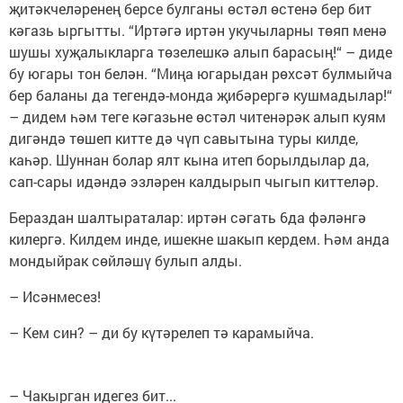
җитәкчеләренең берсе булганы өстәл өстенә бер бит
кәгазь ыргытты. “Иртәгә иртән укучыларны төяп менә
шушы хуҗалыкларга төзелешкә алып барасың!“ – диде
бу югары тон белән. “Миңа югарыдан рөхсәт булмыйча
бер баланы да тегендә-монда җибәрергә кушмадылар!“
– дидем һәм теге кәгазьне өстәл читенәрәк алып куям
дигәндә төшеп китте дә чүп савытына туры килде,
каһәр. Шуннан болар ялт кына итеп борылдылар да,
сап-сары идәндә эзләрен калдырып чыгып киттеләр.
Бераздан шалтыраталар: иртән сәгать 6да фәләнгә
килергә. Килдем инде, ишекне шакып кердем. Һәм анда
мондыйрак сөйләшү булып алды.
– Исәнмесез!
– Кем син? – ди бу күтәрелеп тә карамыйча.
– Чакырган идегез бит...