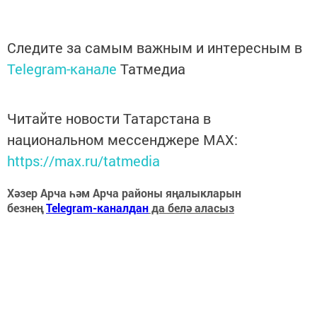
Следите за самым важным и интересным в
Telegram-канале
Татмедиа
Читайте новости Татарстана в
национальном мессенджере MАХ:
https://max.ru/tatmedia
Хәзер Арча һәм Арча районы яңалыкларын
безнең
Telegram-каналдан
да белә аласыз