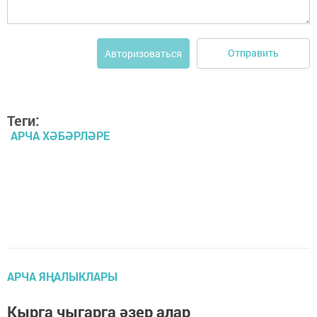
Отправить
Авторизоваться
Теги:
АРЧА ХӘБӘРЛӘРЕ
АРЧА ЯҢАЛЫКЛАРЫ
Кырга чыгарга әзер алар