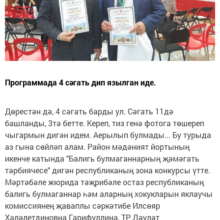
Программада 4 сәгать дип язылган иде.
Дөрестән дә, 4 сәгать барды ул. Сәгать 11дә
башланды, 3тә бетте. Кереп, тиз генә фотога төшереп
чыгармын дигән идем. Аерылып булмады... Бу турыда
аз гына сөйләп алам. Район мәдәният йортының
икенче катында "Балигь булмаганнарның җәмәгать
тәрбиячесе" дигән республиканың зона конкурсы үтте.
Мәртәбәле жюрида тәҗрибәле остаз республиканың
балигь булмаганнар һәм аларның хокукларын яклаучы
комиссиянең җаваплы сәркәтибе Илсөяр
Халәлетдиновна Гарифуллина, ТР Дәүләт