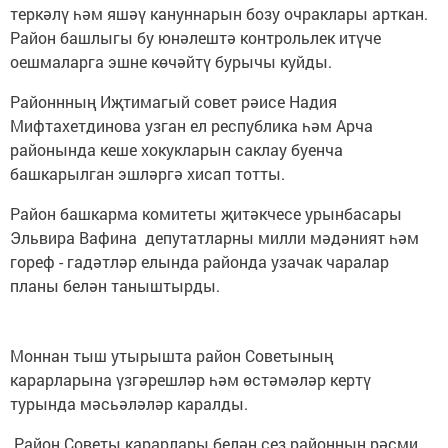
теркәлү һәм яшәү кануннарын бозу очраклары арткан.
Район башлыгы бу юнәлештә контрольлек итүче
оешмаларга эшне көчәйтү бурычы куйды.
Районнның Иҗтимагый совет рәисе Надия
Мифтахетдинова узган ел республика һәм Арча
районында кеше хокукларын саклау буенча
башкарылган эшләргә хисап тотты.
Район башкарма комитеты җитәкчесе урынбасары
Эльвира Вафина депутатларны милли мәдәният һәм
гореф - гадәтләр елында районда узачак чаралар
планы белән таныштырды.
Моннан тыш утырышта район Советының
карарларына үзгәрешләр һәм өстәмәләр кертү
турында мәсьәләләр каралды.
Район Советы карарлары белән сез районның рәсми