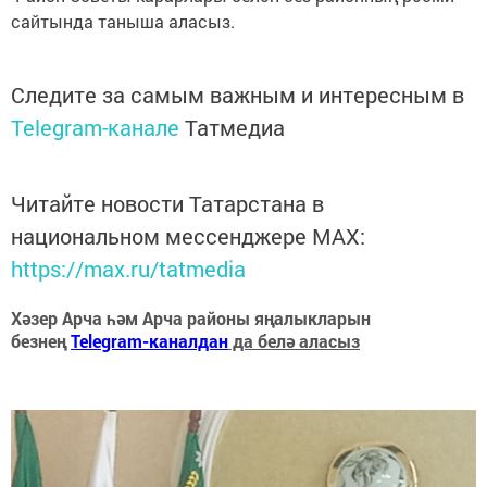
сайтында таныша аласыз.
Следите за самым важным и интересным в
Telegram-канале
Татмедиа
Читайте новости Татарстана в
национальном мессенджере MАХ:
https://max.ru/tatmedia
Хәзер Арча һәм Арча районы яңалыкларын
безнең
Telegram-каналдан
да белә аласыз