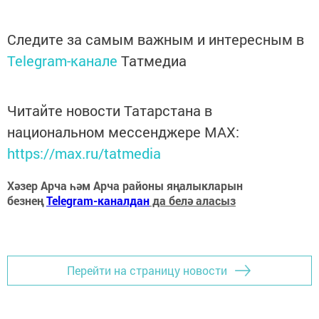
Следите за самым важным и интересным в
Telegram-канале
Татмедиа
Читайте новости Татарстана в
национальном мессенджере MАХ:
https://max.ru/tatmedia
Хәзер Арча һәм Арча районы яңалыкларын
безнең
Telegram-каналдан
да белә аласыз
Перейти на страницу новости