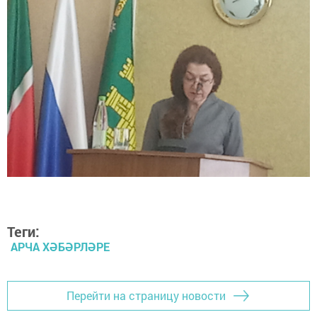
Теги:
АРЧА ХӘБӘРЛӘРЕ
Перейти на страницу новости