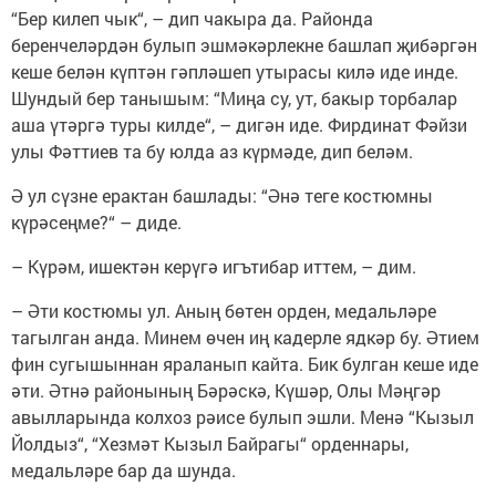
“Бер килеп чык“, – дип чакыра да. Районда
беренчеләрдән булып эшмәкәрлекне башлап җибәргән
кеше белән күптән гәпләшеп утырасы килә иде инде.
Шундый бер танышым: “Миңа су, ут, бакыр торбалар
аша үтәргә туры килде“, – дигән иде. Фирдинат Фәйзи
улы Фәттиев та бу юлда аз күрмәде, дип беләм.
Ә ул сүзне ерактан башлады: “Әнә теге костюмны
күрәсеңме?“ – диде.
– Күрәм, ишектән керүгә игътибар иттем, – дим.
– Әти костюмы ул. Аның бөтен орден, медальләре
тагылган анда. Минем өчен иң кадерле ядкәр бу. Әтием
фин сугышыннан яраланып кайта. Бик булган кеше иде
әти. Әтнә районының Бәрәскә, Күшәр, Олы Мәңгәр
авылларында колхоз рәисе булып эшли. Менә “Кызыл
Йолдыз“, “Хезмәт Кызыл Байрагы“ орденнары,
медальләре бар да шунда.