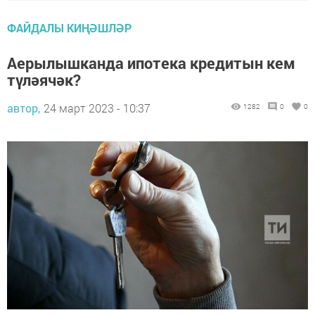
ФАЙДАЛЫ КИҢӘШЛӘР
Аерылышканда ипотека кредитын кем
түләячәк?
автор,
24 март 2023 - 10:37
1282
0
0