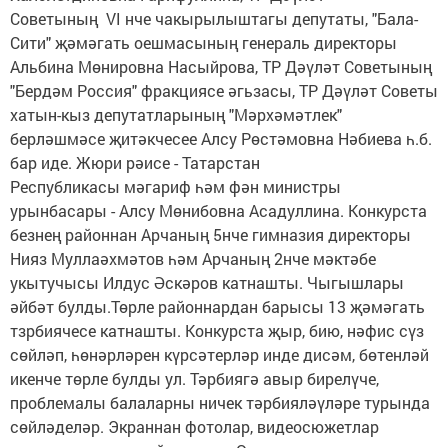
Советының VI нче чакырылыштагы депутаты, "Бала-
Сити" җәмәгать оешмасының генераль директоры
Альбина Мөнировна Насыйрова, ТР Дәүләт Советының
"Бердәм Россия" фракциясе әгьзасы, ТР Дәүләт Советы
хатын-кыз депутатларының "Мәрхәмәтлек"
берләшмәсе җитәкчесее Алсу Рөстәмовна Нәбиева һ.б.
бар иде. Жюри рәисе - Татарстан
Республикасы мәгариф һәм фән министры
урынбасары - Алсу Мөнибовна Асадуллина. Конкурста
безнең районнан Арчаның 5нче гимназия директоры
Нияз Муллаәхмәтов һәм Арчаның 2нче мәктәбе
укытучысы Илдус Әскәров катнашты. Чыгышлары
әйбәт булды.Төрле районнардан барысы 13 җәмәгать
тзрбиячесе катнашты. Конкурста җыр, бию, нәфис сүз
сөйләп, һөнәрләрен күрсәтерләр инде дисәм, бөтенләй
икенче төрле булды ул. Тәрбиягә авыр бирелүче,
проблемалы балаларны ничек тәрбияләүләре турында
сөйләделәр. Экраннан фотолар, видеосюжетлар