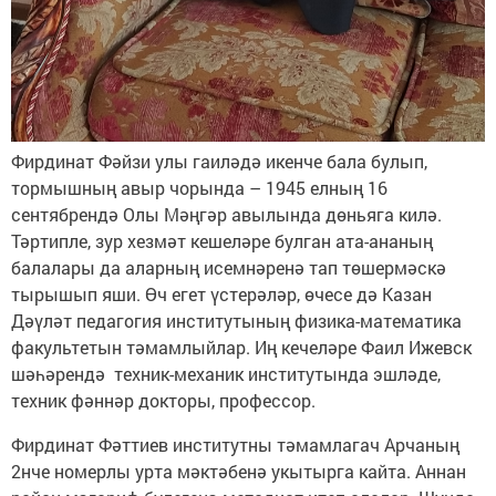
Фирдинат Фәйзи улы гаиләдә икенче бала булып,
тормышның авыр чорында – 1945 елның 16
сентябрендә Олы Мәңгәр авылында дөньяга килә.
Тәртипле, зур хезмәт кешеләре булган ата-ананың
балалары да аларның исемнәренә тап төшермәскә
тырышып яши. Өч егет үстерәләр, өчесе дә Казан
Дәүләт педагогия институтының физика-математика
факультетын тәмамлыйлар. Иң кечеләре Фаил Ижевск
шәһәрендә техник-механик институтында эшләде,
техник фәннәр докторы, профессор.
Фирдинат Фәттиев институтны тәмамлагач Арчаның
2нче номерлы урта мәктәбенә укытырга кайта. Аннан