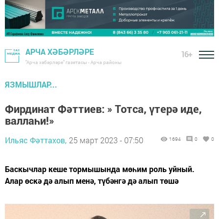
АРЧА ХӘБӘРЛӘРЕ
16+
"Арча хәбәрләре" газетасы - Арча районы
ЯЗМЫШЛАР...
Фирдинат Фәттиев: » Тотса, үтерә иде,
валлаһи!»
Ильяс Фәттахов,
25 март 2023 - 07:50
1694
0
0
Баскычлар кеше тормышында мөһим роль уйный.
Алар өскә дә алып менә, түбәнгә дә алып төшә