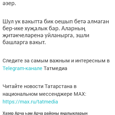
әзер.
Шул ук вакытта бик оешып бетә алмаган
бер-ике хуҗалык бар. Аларның
җитәкчеләренә уйланырга, эшли
башларга вакыт.
Следите за самым важным и интересным в
Telegram-канале
Татмедиа
Читайте новости Татарстана в
национальном мессенджере MАХ:
https://max.ru/tatmedia
Хәзер Арча һәм Арча районы яңалыкларын