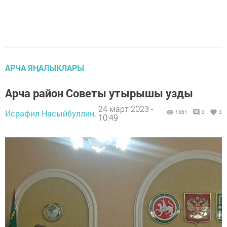
АРЧА ЯҢАЛЫКЛАРЫ
Арча район Советы утырышы узды
24 март 2023 -
Исрафил Насыйбуллин,
1061
0
0
10:49