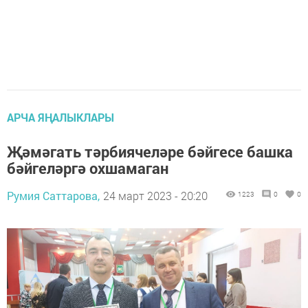
АРЧА ЯҢАЛЫКЛАРЫ
Җәмәгать тәрбиячеләре бәйгесе башка
бәйгеләргә охшамаган
Румия Саттарова,
24 март 2023 - 20:20
1223
0
0