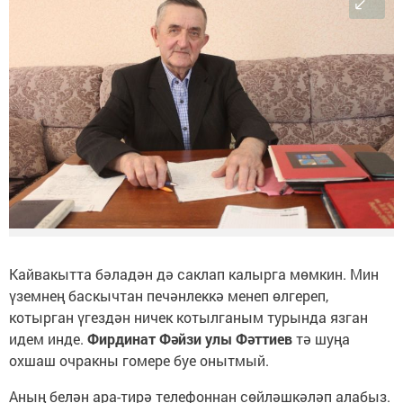
Кайвакытта бәладән дә саклап калырга мөмкин. Мин
үземнең баскычтан печәнлеккә менеп өлгереп,
котырган үгездән ничек котылганым турында язган
идем инде.
Фирдинат Фәйзи улы Фәттиев
тә шуңа
охшаш очракны гомере буе онытмый.
Аның белән ара-тирә телефоннан сөйләшкәләп алабыз.