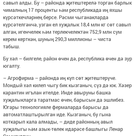
савып алды. Бу – районда җитештерелә торган барлык
чималның 17 проценты һәм республикада иң яхшы
күрсәткечләрнең берсе. Рәсми чыганакларда
күрсәтелгәнчә, узган ел хуҗалык 18,4 млн кг сөт савып
алган, игенчелек һәм терлекчелектән 752,9 млн сум
керем керткән, шуның 290,3 миллионы – чиста
табыш.
Бу хәл – билгеле, район өчен дә, республика өчен дә зур
югалту.
– Агрофирма – районда иң күп сөт җитештерүче.
Мондый хәл килеп чыгу бик кызганыч, сүз дә юк. Хәзер
карантин игълан ителде. Инде авыруны башка
хуҗалыкларга таратмас өчен, барысын да эшлибез.
Югары технологияле фермаларда барысы да
автоматлаштырылган иде. Кызганыч, бу гына
коткарып кала алмады, – диде районның авыл
хуҗалыгы һәм азык-төлек идарәсе башлыгы Ленар