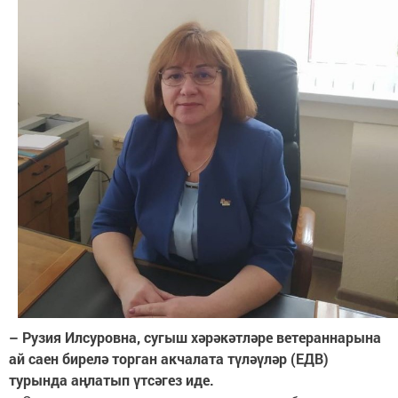
– Рузия Илсуровна, сугыш хәрәкәтләре ветераннарына
ай саен бирелә торган акчалата түләүләр (ЕДВ)
турында аңлатып үтсәгез иде.