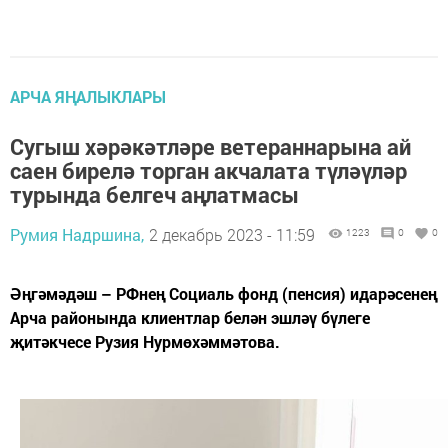
АРЧА ЯҢАЛЫКЛАРЫ
Сугыш хәрәкәтләре ветераннарына ай
саен бирелә торган акчалата түләүләр
турында белгеч аңлатмасы
Румия Надршина,
2 декабрь 2023 - 11:59
1223
0
0
Әңгәмәдәш – РФнең Социаль фонд (пенсия) идарәсенең
Арча районында клиентлар белән эшләү бүлеге
җитәкчесе Рузия Нурмөхәммәтова.