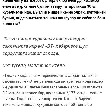
килеп чыгу нәтиҗәсе бу. Терлекләр өчен дә, кешеләр
өчен дә куркыныч булган авыру Татарстанда 30 ел
күрелмәгән иде. Быел исә инде икенче очрак. Күптәннән
булып, инде онытыла төшкән авырулар ни сәбәпле баш
калкыта?
Тагын нинди куркыныч авырулардан
сакланырга кирәк? «ВТ» хәбәрчесе шул
сорауларга җавап эзләде.
Сөт түгелә, маллар юк ителә
«Тукай» хуҗалыгы – терлекчелектә алдынгылыкны
саклап килгән Әтнә районында иң эре һәм моңа кадәр
иң уңышлы эшләгән оешмаларның берсе. Комплекста
5,5 мең баш терлек бар, шуларның 2,177 меңе – савым
сыеры. Гади генә сыерлар түгел. Күп сөт бирүче
токымлы маллар. Хуҗалык көн саен 60 тонна сөт