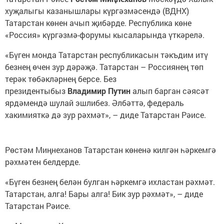
хуҗалыгы казанышлары күргәзмәсендә (ВДНХ)
Татарстан көнен ачып җибәрде. Республика көне
«Россия» күргәзмә-форумы кысаларында үткәрелә.
«Бүген монда Татарстан республикасын тәкъдим итү
безнең өчен зур дәрәҗә. Татарстан – Россиянең төп
терәк төбәкләрнең берсе. Без
президентыбыз
Владимир Путин
алып барган сәясәт
ярдәмендә шулай эшлибез. Әлбәттә, федераль
хакимияткә дә зур рәхмәт», – диде Татарстан Рәисе.
Рөстәм Миңнеханов Татарстан көненә килгән һәркемгә
рәхмәтен белдерде.
«Бүген безнең белән булган һәркемгә ихластан рәхмәт.
Татарстан, алга! Бары алга! Бик зур рәхмәт», – диде
Татарстан Рәисе.