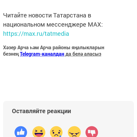
Читайте новости Татарстана в
национальном мессенджере MАХ:
https://max.ru/tatmedia
Хәзер Арча һәм Арча районы яңалыкларын
безнең
Telegram-каналдан
да белә аласыз
Оставляйте реакции