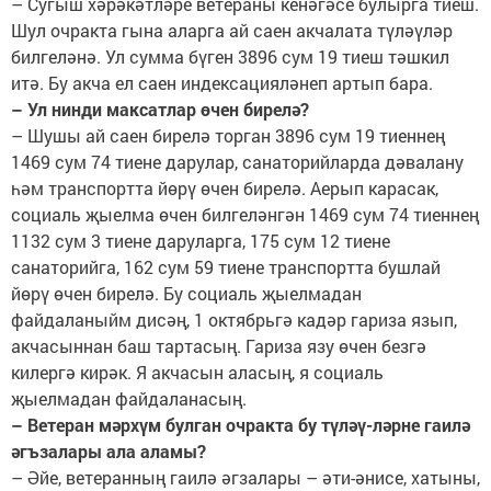
– Сугыш хәрәкәтләре ветераны кенәгәсе булырга тиеш.
Шул очракта гына аларга ай саен акчалата түләүләр
билгеләнә. Ул сумма бүген 3896 сум 19 тиеш тәшкил
итә. Бу акча ел саен индексацияләнеп артып бара.
– Ул нинди максатлар өчен бирелә?
– Шушы ай саен бирелә торган 3896 сум 19 тиеннең
1469 сум 74 тиене дарулар, санаторийларда дәвалану
һәм транспортта йөрү өчен бирелә. Аерып карасак,
социаль җыелма өчен билгеләнгән 1469 сум 74 тиеннең
1132 сум 3 тиене даруларга, 175 сум 12 тиене
санаторийга, 162 сум 59 тиене транспортта бушлай
йөрү өчен бирелә. Бу социаль җыелмадан
файдаланыйм дисәң, 1 октябрьгә кадәр гариза язып,
акчасыннан баш тартасың. Гариза язу өчен безгә
килергә кирәк. Я акчасын аласың, я социаль
җыелмадан файдаланасың.
– Ветеран мәрхүм булган очракта бу түләү-ләрне гаилә
әгъзалары ала аламы?
– Әйе, ветеранның гаилә әгзалары – әти-әнисе, хатыны,