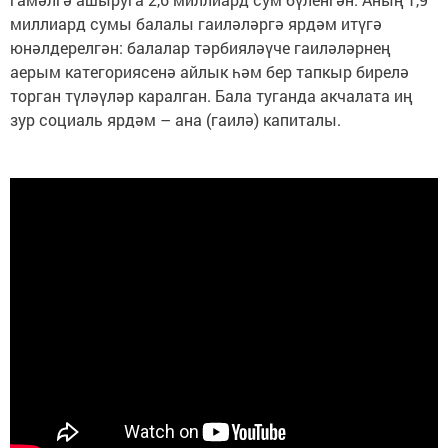
миллиард сумы балалы гаиләләргә ярдәм итүгә
юнәлдерелгән: балалар тәрбияләүче гаиләләрнең
аерым категориясенә айлык һәм бер тапкыр бирелә
торган түләүләр каралган. Бала туганда акчалата иң
зур социаль ярдәм – ана (гаилә) капиталы.