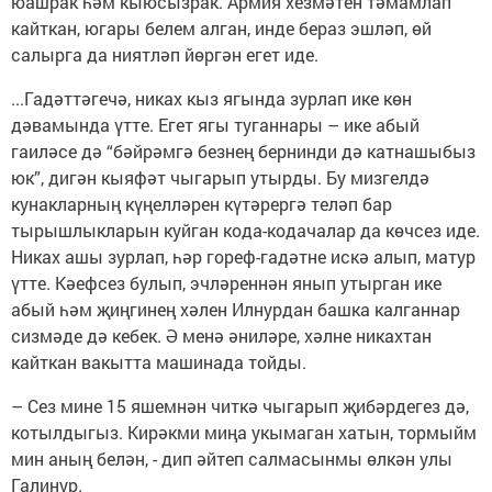
юашрак һәм кыюсызрак. Армия хезмәтен тәмамлап
кайткан, югары белем алган, инде бераз эшләп, өй
салырга да ниятләп йөргән егет иде.
...Гадәттәгечә, никах кыз ягында зурлап ике көн
дәвамында үтте. Егет ягы туганнары – ике абый
гаиләсе дә “бәйрәмгә безнең бернинди дә катнашыбыз
юк”, дигән кыяфәт чыгарып утырды. Бу мизгелдә
кунакларның күңелләрен күтәрергә теләп бар
тырышлыкларын куйган кода-кодачалар да көчсез иде.
Никах ашы зурлап, һәр гореф-гадәтне искә алып, матур
үтте. Кәефсез булып, эчләреннән янып утырган ике
абый һәм җиңгинең хәлен Илнурдан башка калганнар
сизмәде дә кебек. Ә менә әниләре, хәлне никахтан
кайткан вакытта машинада тойды.
– Сез мине 15 яшемнән читкә чыгарып җибәрдегез дә,
котылдыгыз. Кирәкми миңа укымаган хатын, тормыйм
мин аның белән, - дип әйтеп салмасынмы өлкән улы
Галинур.