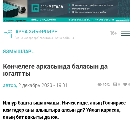
АРЧА ХӘБӘРЛӘРЕ
16+
"Арча хәбәрләре" газетасы - Арча районы
ЯЗМЫШЛАР...
Көнчелеге аркасында баласын да
югалтты
автор,
2 декабрь 2023 - 19:31
1642
0
0
Илнур башта ышанмады. Ничек инде, аның Гөлчирәсе
кемгәдер аны алыштыра алсын ди? Уйлап карасаң,
аның бит вакыты да юк.