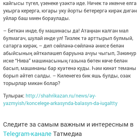
кайгысы түгел, үзенеке үзәктә иде. Ничек тә икенче елга
укырга керергә, югары уку йорты бетерергә кирәк дигән
уйлар баш миен бораулады.
– Беткән инде, бу машинасы да! Атаңнан калган мал
булмагач, шулай инде ул! Тизлек тә арттырып булмый,
сатарга кирәк, – дип сөйләнә-сөйләнә әнисе белән
абыйсының әйткәләшеп баруына ачуы чыгып, Зәкинур
иске “Нива” машинасының газына бөтен көче белән
басып, машинаны бар куәтенә куды. Һәм кинәт теманы
борып әйтеп салды. – Киленегез бик яшь булды, озак
торырлар микән болар?
Тулырак:
http://shahrikazan.ru/news/әy-
yazmyish/koncelege-arkasynda-balasyn-da-iugaltty
Следите за самым важным и интересным в
Telegram-канале
Татмедиа