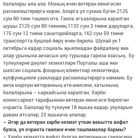
балалары ала ала. Моның өчен ветеран кенәгәсен
рәсмиләштерергә кирәк. Аларга ул сумма бүген 2125
сум 80 тиен тәшкил итә. Гаилә әгъзаларына каралган
шушы 2125 сум 80 тиеннең 1132 сум 3 тиене даруларга,
175 сум 12 тиене санаторийларга, 162 сум 59 тиене
транспортта бушлай йөрү өчен бирелә. Шулай ук 1
октябрьгә кадәр социаль җыелмадан файдалану яки
алар урынына акчасын алу турында гариза язасың. Бу
түләүләрне дәүләт хезмәтләре Порталы аша яки
шәхсән социаль фондның клиентлар хезмәтендә,
күпфункцияле үзәкләрдә рәсмиләштерергә мөмкин. Бу
акча мәрхүм ветеранның әти-әнисенә, хатынына,
балаларына – һәркайсына каралган. Хәрби
комиссариат тарафыннан ветеран кенәгәсе бирелгән
очракта. Балалар бу түләүне 18 яшькә кадәр, укуларын
дәвам итсәләр, 23 яшькәчә алалар.
– Әгәр дә ветеран хәрби хезмәт үткән вакытта вафат
булса, ул очракта гаиләсе өчен ташламалар бармы?
– Хәрби хезмәттә вафат булган ветеранның гаиләсенә