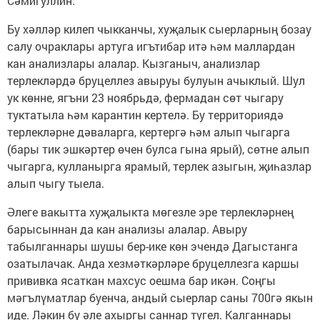
Сәмигуллин.
Бу хәлләр килеп чыкканчы, хуҗалык сыерларның бозау
салу очраклары артуга игътибар итә һәм маллардан
кан анализлары алалар. Кызганыч, анализлар
терлекләрдә бруцеллез авыруы булуын ачыклый. Шул
ук көнне, ягъни 23 ноябрьдә, фермадан сөт чыгару
туктатыла һәм карантин кертелә. Бу территориядә
терлекләрне дәваларга, кертергә һәм алып чыгарга
(бары тик эшкәртер өчен булса гына ярый), сөтне алып
чыгарга, кулланырга ярамый, терлек азыгын, җиһазлар
алып чыгу тыела.
Әлеге вакытта хуҗалыкта мөгезле эре терлекләрнең
барысыннан да кан анализы алалар. Авыру
табылганнары шушы бер-ике көн эчендә Дагыстанга
озатылачак. Анда хезмәткәрләре бруцеллезга каршы
прививка ясаткан махсус оешма бар икән. Соңгы
мәгълүматлар буенча, андый сыерлар саны 700гә якын
иде. Ләкин бу әле ахыргы саннар түгел. Калганнары