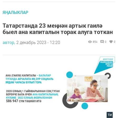
ЯҢАЛЫКЛАР
Татарстанда 23 меңнән артык гаилә
быел ана капиталын торак алуга тоткан
автор,
2 декабрь 2023 - 12:20
854
0
0