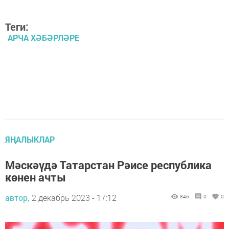
Теги:
АРЧА ХӘБӘРЛӘРЕ
ЯҢАЛЫКЛАР
Мәскәүдә Татарстан Рәисе республика
көнен ачты
автор,
2 декабрь 2023 - 17:12
846
0
0