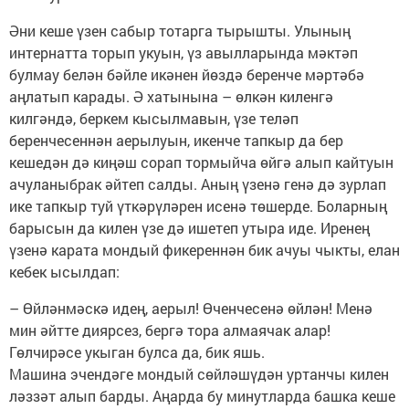
Әни кеше үзен сабыр тотарга тырышты. Улының
интернатта торып укуын, үз авылларында мәктәп
булмау белән бәйле икәнен йөздә беренче мәртәбә
аңлатып карады. Ә хатынына – өлкән киленгә
килгәндә, беркем кысылмавын, үзе теләп
беренчесеннән аерылуын, икенче тапкыр да бер
кешедән дә киңәш сорап тормыйча өйгә алып кайтуын
ачуланыбрак әйтеп салды. Аның үзенә генә дә зурлап
ике тапкыр туй үткәрүләрен исенә төшерде. Боларның
барысын да килен үзе дә ишетеп утыра иде. Иренең
үзенә карата мондый фикереннән бик ачуы чыкты, елан
кебек ысылдап:
– Өйләнмәскә идең, аерыл! Өченчесенә өйлән! Менә
мин әйтте диярсез, бергә тора алмаячак алар!
Гөлчирәсе укыган булса да, бик яшь.
Машина эчендәге мондый сөйләшүдән уртанчы килен
ләззәт алып барды. Аңарда бу минутларда башка кеше