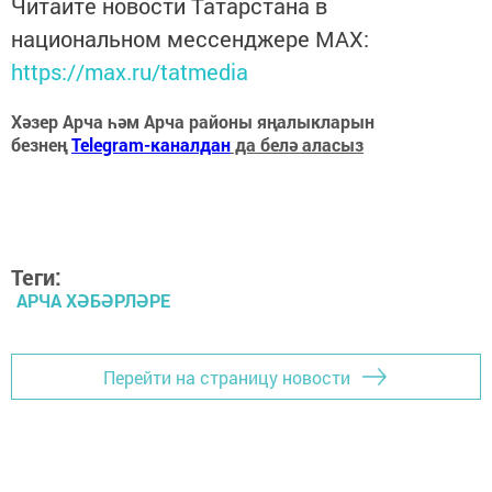
Читайте новости Татарстана в
национальном мессенджере MАХ:
https://max.ru/tatmedia
Хәзер Арча һәм Арча районы яңалыкларын
безнең
Telegram-каналдан
да белә аласыз
Теги:
АРЧА ХӘБӘРЛӘРЕ
Перейти на страницу новости