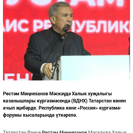
Рөстәм Миңнеханов Мәскәүдә Халык хуҗалыгы
казанышлары күргәзмәсендә (ВДНХ) Татарстан көнен
ачып җибәрде. Республика көне «Россия» күргәзмә-
форумы кысаларында үткәрелә.
Татарстан Рәисе
Рөстәм Миңнеханов
Мәскәүдә Халык