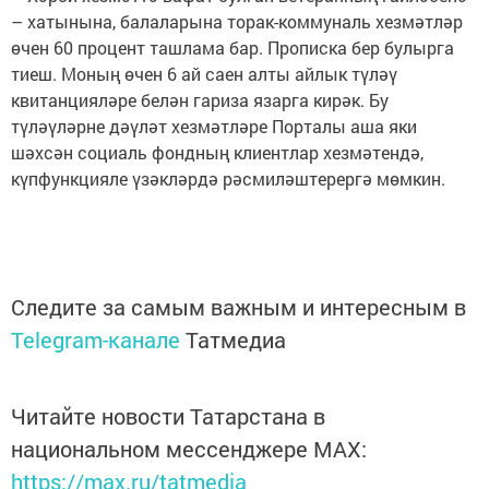
– хатынына, балаларына торак-коммуналь хезмәтләр
өчен 60 процент ташлама бар. Прописка бер булырга
тиеш. Моның өчен 6 ай саен алты айлык түләү
квитанцияләре белән гариза язарга кирәк. Бу
түләүләрне дәүләт хезмәтләре Порталы аша яки
шәхсән социаль фондның клиентлар хезмәтендә,
күпфункцияле үзәкләрдә рәсмиләштерергә мөмкин.
Следите за самым важным и интересным в
Telegram-канале
Татмедиа
Читайте новости Татарстана в
национальном мессенджере MАХ:
https://max.ru/tatmedia