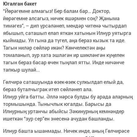
Югалган бәхет
“Йөрәгемне алмагыз! Бер балам бар… Доктор,
йөрәгемне алсагыз, ничек яшәрмен соң? Җаныма
тимәгез”, – дип үрсәләнеп, мендәр читенә чытырдап
ябышып, саташып елап яткан хатынын Илнур уятырга
кыймады. Ул гына да түгел, аңа бераз кызык та иде.
Тагын ниләр сөйләр икән? Көнчелектән аңы
томаланып, зур хата эшләгән ир шикләнгән күңелен
тагын бераз басар өчен тыңлап ятты. Инде ничәнче
тапкыр шулай...
Гөлчирә саташуында өзек-өзек сулкылдап елый да,
бераз буталчыграк итеп сөйләнеп ала.
Илнур уйга батты. Әллә нәрсә булды бу арада аларның
тормышында. Тынычлык югалды. Барысы да
Илнурның уртанчы абыйсы Зәкинурның кемнәндер
ишеткән “зур сер”ен энесенә ачудан башланды.
Илнур башта ышанмады. Ничек инде, аның Гөлчирәсе