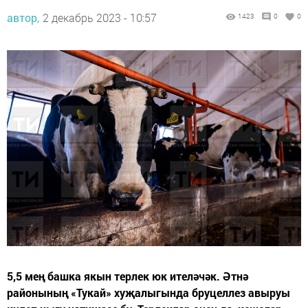
автор,
2 декабрь 2023 - 10:57
1423
0
0
5,5 мең башка якын терлек юк ителәчәк. Әтнә
районының «Тукай» хуҗалыгында бруцеллез авыруы