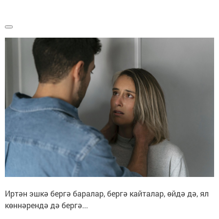
Иртән эшкә бергә баралар, бергә кайталар, өйдә дә, ял
көннәрендә дә бергә...