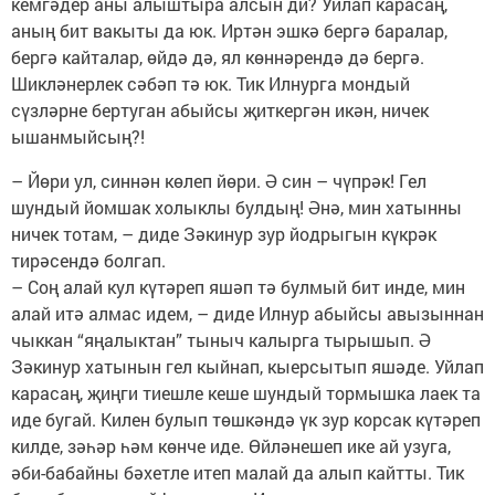
кемгәдер аны алыштыра алсын ди? Уйлап карасаң,
аның бит вакыты да юк. Иртән эшкә бергә баралар,
бергә кайталар, өйдә дә, ял көннәрендә дә бергә.
Шикләнерлек сәбәп тә юк. Тик Илнурга мондый
сүзләрне бертуган абыйсы җиткергән икән, ничек
ышанмыйсың?!
– Йөри ул, синнән көлеп йөри. Ә син – чүпрәк! Гел
шундый йомшак холыклы булдың! Әнә, мин хатынны
ничек тотам, – диде Зәкинур зур йодрыгын күкрәк
тирәсендә болгап.
– Соң алай кул күтәреп яшәп тә булмый бит инде, мин
алай итә алмас идем, – диде Илнур абыйсы авызыннан
чыккан “яңалыктан” тыныч калырга тырышып. Ә
Зәкинур хатынын гел кыйнап, кыерсытып яшәде. Уйлап
карасаң, җиңги тиешле кеше шундый тормышка лаек та
иде бугай. Килен булып төшкәндә үк зур корсак күтәреп
килде, зәһәр һәм көнче иде. Өйләнешеп ике ай узуга,
әби-бабайны бәхетле итеп малай да алып кайтты. Тик