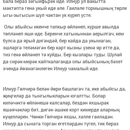
бала бераз зәгыйфьрәк иде. Илнур ул вакытта
мәктәптә генә укый иде әле. Гаиләле тормышның төрле
ыгы-зыгысын шул чактан ук күреп үсте.
Олы абыйсы икенче тапкыр өйләнеп, күрше авылда
төпләнеп яши иде. Беренче хатыныннан аерылгач, кем
булса да ярый дигәндәй, бер кайда да укымаган,
эшләргә теләмәгән бер карт кызны үзенә яр итте дә,
тиз генә өйләнеп тә куйды. Бер кызлары туды. Шулай
да сирәк-мирәк кайткалаганда олы абыйсының бәхет
эчендә йөзмәгәнлеген Илнур чамалый иде.
Илнур Гөлчирә белән йөри башлагач та, ике абыйсы да,
җиңгиләр дә тынгылыкларын югалтты. Болар
киләчәктә өйләнешә калсалар, бездән яхшырак
яшәячәкләр бит, дигән әшәке корт кимерде аларның
күңелләрен. Чөнки Гөлчирә яхшы, хәлле гаиләдән.
Илнур да сыната торган егетләрдән түгел, тик бераз