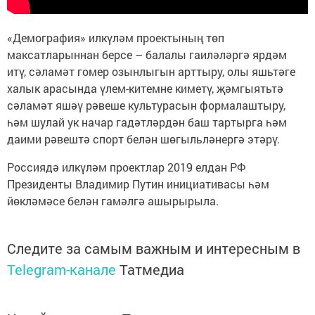
«Демография» илкүләм проектының төп
максатларыннан берсе – балалы гаиләләргә ярдәм
итү, сәламәт гомер озынлыгын арттыру, олы яшьтәге
халык арасында үлем-китемне киметү, җәмгыятьтә
сәламәт яшәү рәвеше культурасын формалаштыру,
һәм шулай ук начар гадәтләрдән баш тартырга һәм
даими рәвештә спорт белән шөгыльләнергә этәрү.
Россиядә илкүләм проектлар 2019 елдан РФ
Президенты Владимир Путин инициативасы һәм
йөкләмәсе белән гамәлгә ашырырыла.
Следите за самым важным и интересным в
Telegram-канале
Татмедиа