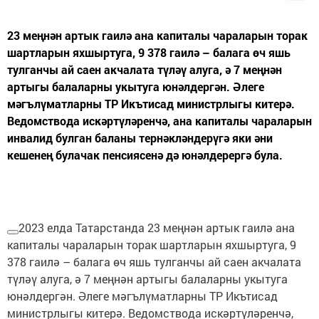
23 меңнән артык гаилә ана капиталы чараларын торак
шартларын яхшыртуга, 9 378 гаилә – балага өч яшь
тулганчы ай саен акчалата түләү алуга, ә 7 меңнән
артыгы балаларны укытуга юнәлдергән. Әлеге
мәгълүматларны ТР Икътисад министрлыгы китерә.
Ведомствода искәртүләренчә, ана капиталы чараларын
инвалид булган баланы тернәкләндерүгә яки әни
кешенең булачак пенсиясенә дә юнәлдерергә була.
2023 елда Татарстанда 23 меңнән артык гаилә ана
капиталы чараларын торак шартларын яхшыртуга, 9
378 гаилә – балага өч яшь тулганчы ай саен акчалата
түләү алуга, ә 7 меңнән артыгы балаларны укытуга
юнәлдергән. Әлеге мәгълүматларны ТР Икътисад
министрлыгы китерә. Ведомствода искәртүләренчә,