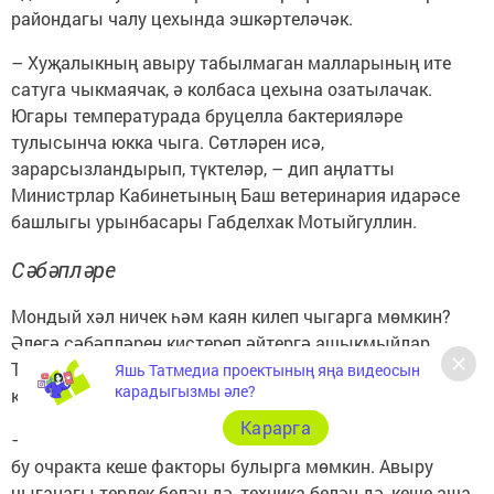
райондагы чалу цехында эшкәртеләчәк.
– Хуҗалыкның авыру табылмаган малларының ите
сатуга чыкмаячак, ә колбаса цехына озатылачак.
Югары температурада бруцелла бактерияләре
тулысынча юкка чыга. Сөтләрен исә,
зарарсызландырып, түктеләр, – дип аңлатты
Министрлар Кабинетының Баш ветеринария идарәсе
башлыгы урынбасары Габделхак Мотыйгуллин.
Сәбәпләре
Мондый хәл ничек һәм каян килеп чыгарга мөмкин?
Әлегә сәбәпләрен кистереп әйтергә ашыкмыйлар.
Төрле фаразлар бар: тычканнардан алып диверсиягә
Яшь Татмедиа проектының яңа видеосын
карадыгызмы әле?
кадәр.
Карарга
– Хуҗалык читтән терлек алып кайтмаган. Шуңа күрә
бу очракта кеше факторы булырга мөмкин. Авыру
чыганагы терлек белән дә, техника белән дә, кеше аша