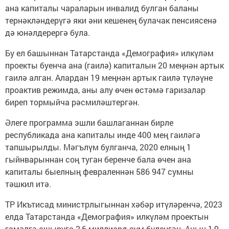
ана капиталы чараларын инвалид булган баланы
тернәкләндерүгә яки әни кешенең булачак пенсиясенә
дә юнәлдерергә була.
Бу ел башыннан Татарстанда «Демография» илкүләм
проекты буенча ана (гаилә) капиталын 20 меңнән артык
гаилә алган. Алардан 19 меңнән артык гаилә түләүне
проактив режимда, аны алу өчен өстәмә гаризалар
биреп тормыйча рәсмиләштергән.
Әлеге программа эшли башлаганнан бирле
республикада ана капиталы инде 400 мең гаиләгә
тапшырылды. Мәгълүм булганча, 2020 елның 1
гыйнварыннан соң туган беренче бала өчен ана
капиталы быелның февраленнән 586 947 сумны
тәшкил итә.
ТР Икътисад министрлыгыннан хәбәр итүләренчә, 2023
елда Татарстанда «Демография» илкүләм проектын
гамәлгә ашыруга 2,6 миллиард сум бүленгән. Аның 1,9