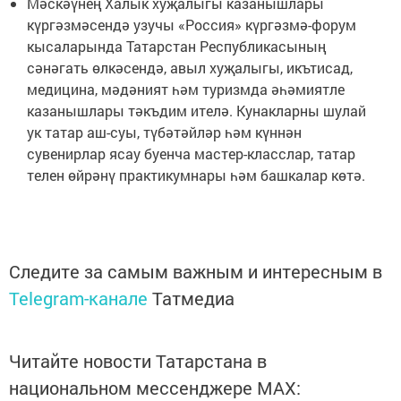
Мәскәүнең Халык хуҗалыгы казанышлары
күргәзмәсендә узучы «Россия» күргәзмә-форум
кысаларында Татарстан Республикасының
сәнәгать өлкәсендә, авыл хуҗалыгы, икътисад,
медицина, мәдәният һәм туризмда әһәмиятле
казанышлары тәкъдим ителә. Кунакларны шулай
ук татар аш-суы, түбәтәйләр һәм күннән
сувенирлар ясау буенча мастер-класслар, татар
телен өйрәнү практикумнары һәм башкалар көтә.
Следите за самым важным и интересным в
Telegram-канале
Татмедиа
Читайте новости Татарстана в
национальном мессенджере MАХ: