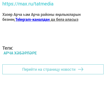
https://max.ru/tatmedia
Хәзер Арча һәм Арча районы яңалыкларын
безнең
Telegram-каналдан
да белә аласыз
Теги:
АРЧА ХӘБӘРЛӘРЕ
Перейти на страницу новости