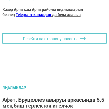
Хәзер Арча һәм Арча районы яңалыкларын
безнең
Telegram-каналдан
да белә аласыз
Перейти на страницу новости
ЯҢАЛЫКЛАР
Афәт. Бруцеллез авыруы аркасында 5,5
мең баш терлек юк ителчәк