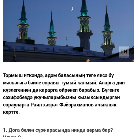
Тормыш иткәндә, адәм баласының теге яисә бу
мәсьәләгә бәйле соравы тумый калмый. Аларга дин
күзлегеннән дә карарга өйрәнеп барабыз. Бүгенге
сәхифәбездә укучыларыбызны кызыксындырган
сорауларга Раил хәзрәт Фәйзрахманов ачыклык
кертте.
1. Дога белән сүрә арасында нинди аерма бар?