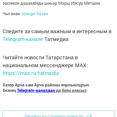
эшлекле дүшәмбедә шәһәр Мэры Илсур Метшин.
Чыганак:
Шәһри Казан
Следите за самым важным и интересным в
Telegram-канале
Татмедиа
Читайте новости Татарстана в
национальном мессенджере MАХ:
https://max.ru/tatmedia
Хәзер Арча һәм Арча районы яңалыкларын
безнең
Telegram-каналдан
да белә аласыз
Перейти на страницу новости