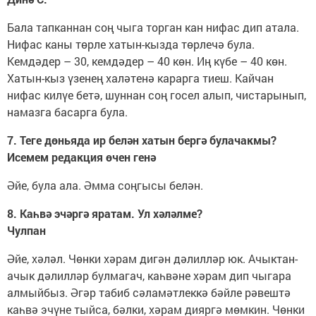
Бала тапканнан соң чыга торган кан нифас дип атала.
Нифас каны төрле хатын-кызда төрлечә була.
Кемдәдер – 30, кемдәдер – 40 көн. Иң күбе – 40 көн.
Хатын-кыз үзенең халәтенә карарга тиеш. Кайчан
нифас килүе бетә, шуннан соң госел алып, чистарынып,
намазга басарга була.
7. Теге дөньяда ир белән хатын бергә булачакмы?
Исемем редакция өчен генә
Әйе, була ала. Әмма соңгысы белән.
8. Каһвә эчәргә яратам. Ул хәләлме?
Чулпан
Әйе, хәләл. Чөнки хәрам дигән дәлилләр юк. Ачыктан-
ачык дәлилләр булмагач, каһвәне хәрам дип чыгара
алмыйбыз. Әгәр табиб сәламәтлеккә бәйле рәвештә
каһвә эчүне тыйса, бәлки, хәрам дияргә мөмкин. Чөнки