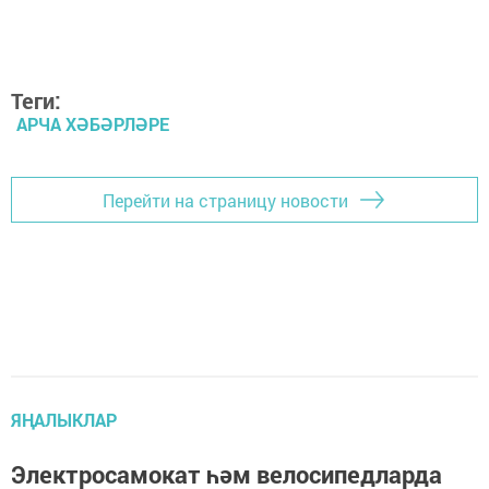
Теги:
АРЧА ХӘБӘРЛӘРЕ
Перейти на страницу новости
ЯҢАЛЫКЛАР
Электросамокат һәм велосипедларда