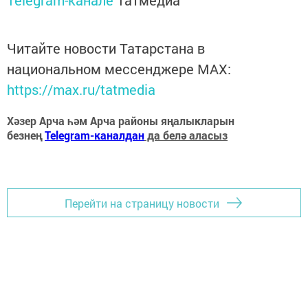
Telegram-канале
Татмедиа
Читайте новости Татарстана в
национальном мессенджере MАХ:
https://max.ru/tatmedia
Хәзер Арча һәм Арча районы яңалыкларын
безнең
Telegram-каналдан
да белә аласыз
Перейти на страницу новости