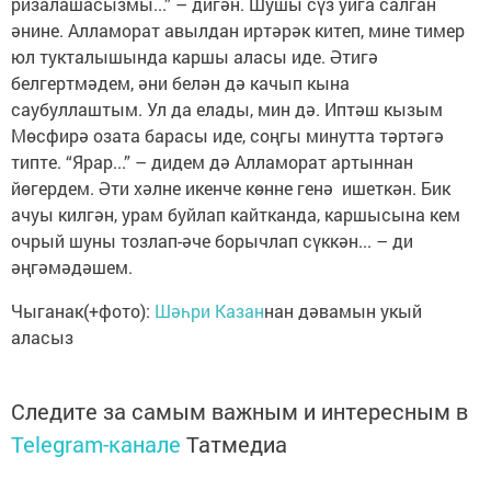
ризалашасызмы...” – дигән. Шушы сүз уйга салган
әнине. Алламорат авылдан иртәрәк китеп, мине тимер
юл тукталышында каршы аласы иде. Әтигә
белгертмәдем, әни белән дә качып кына
саубуллаштым. Ул да елады, мин дә. Иптәш кызым
Мөсфирә озата барасы иде, соңгы минутта тәртәгә
типте. “Ярар...” – дидем дә Алламорат артыннан
йөгердем. Әти хәлне икенче көнне генә ишеткән. Бик
ачуы килгән, урам буйлап кайтканда, каршысына кем
очрый шуны тозлап-әче борычлап сүккән... – ди
әңгәмәдәшем.
Чыганак(+фото):
Шәһри Казан
нан дәвамын укый
аласыз
Следите за самым важным и интересным в
Telegram-канале
Татмедиа