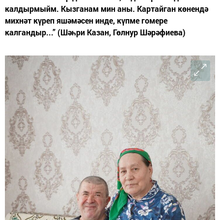
калдырмыйм. Кызганам мин аны. Картайган көнендә
михнәт күреп яшәмәсен инде, күпме гомере
калгандыр...” (Шәһри Казан, Гөлнур Шәрәфиева)