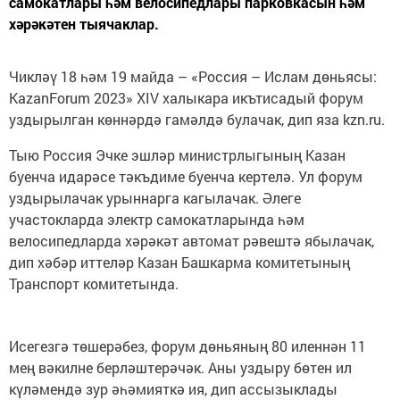
самокатлары һәм велосипедлары парковкасын һәм
хәрәкәтен тыячаклар.
Чикләү 18 һәм 19 майда – «Россия – Ислам дөньясы:
KazanForum 2023» XIV халыкара икътисадый форум
уздырылган көннәрдә гамәлдә булачак, дип яза kzn.ru.
Тыю Россия Эчке эшләр министрлыгының Казан
буенча идарәсе тәкъдиме буенча кертелә. Ул форум
уздырылачак урыннарга кагылачак. Әлеге
участокларда электр самокатларында һәм
велосипедларда хәрәкәт автомат рәвештә ябылачак,
дип хәбәр иттеләр Казан Башкарма комитетының
Транспорт комитетында.
Исегезгә төшерәбез, форум дөньяның 80 иленнән 11
мең вәкилне берләштерәчәк. Аны уздыру бөтен ил
күләмендә зур әһәмияткә ия, дип ассызыклады