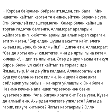
– Корбан бәйрәмен бәйрәм итмәдең, син бала... Мин
ишектән кайтып кергәч тә әнинең әйткән беренче сүзе.
Әти бөтенләй килештермәгән. Хәмер белән кайнаша
торган гадәтен белгәнгә, Алламорат араларын
җайларга дип, кибеттән аракы да алып кереп караган,
әти эчмәгән. “Бер елдан шушы вакытта кайт, әлегә
кызым яшьрәк, бирә алмыйм” – дигән әти. Алламорат:
“Сез дә ярты елны киметегез, мин дә ярты гына көтәм,
килешик”, – дип тә ялынган. Әгәр дә шул чакны әти кул
бирсә, бәлки ул кабат кайтып та тормас иде.
Язмыштыр. Мин дә уйга калдым, Алламоратның да
буш кул белән китәсе килми. Кич шулай кече якта
сөйләшеп утырабыз – качарга уйлаштык. Әни белән
Нәзимә кечкенә апа ишек тәрәзәсеннән безне
күзәтәләр икән. “Апа, бигрәк ярата бит Роза үзен. Күзен
дә алмый әнә. Ахырдан үзегезгә үпкәләсә? Аягы да
гарип, кияүгә китмәсә? Ялгыз картаермы? Әллә