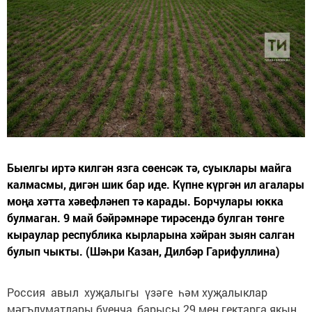
Быелгы иртә килгән язга сөенсәк тә, суыклары майга
калмасмы, дигән шик бар иде. Күпне күргән ил агалары
моңа хәтта хәвефләнеп тә карады. Борчулары юкка
булмаган. 9 май бәйрәмнәре тирәсендә булган төнге
кыраулар республика кырларына хәйран зыян салган
булып чыкты. (Шәһри Казан, Дилбәр Гарифуллина)
Россия авыл хуҗалыгы үзәге һәм хуҗалыклар
мәгълүматлары буенча, барысы 29 мең гектарга якын