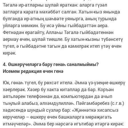
Тәгалә ир-атларны шулай яраткан: аларга гүзәл
затларга карата мәхәббәт салган. Хатын-кыз янында
булганда ир-атның шәһвәте уянырга, аның турында
уйларга мөмкин. Бу исә уйны гыйбадәттән аера.
Фетнәдән ерагайту, Аллаһы Тәгалә гыйбадәтеннән
аермау өчен, шулай тиешле. Бу хатын-кызны түбәнсетү
түгел, ә гыйбадәтне тагын да камилрәк итеп үтәү өчен
кирәк.
4. Өшкерүчеләргә бару гөнаһ саналмыймы?
Исемем редакция өчен генә
Юк, гөнаһ түгел, бу рөхсәт ителә. Әмма үз-үзеңне өшкерү
хәерлерәк. Хәзер бу хакта китаплар да бар. Коръән
аятьләрен телефоннан да, компьютердан да ачып
тыңлый алабыз, әлхәмдүлилләһ. Пәйгамбәребез (с.г.в.)
хәдисендә шундый сүзләр бар: «Җәннәткә хисапсыз
керүчеләр – өшкерү өчен башкаларга мөрәҗәгать
итмәүчеләр». Әмма бер нәрсәгә игътибар итәргә кирәк: