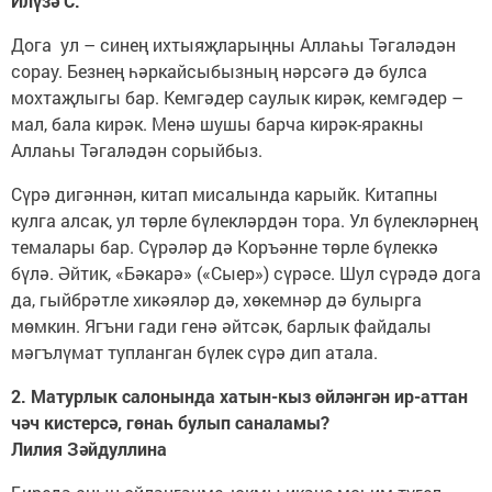
Илүзә С.
Дога ул – синең ихтыяҗларыңны Аллаһы Тәгаләдән
сорау. Безнең һәркайсыбызның нәрсәгә дә булса
мохтаҗлыгы бар. Кемгәдер саулык кирәк, кемгәдер –
мал, бала кирәк. Менә шушы барча кирәк-яракны
Аллаһы Тәгаләдән сорыйбыз.
Сүрә дигәннән, китап мисалында карыйк. Китапны
кулга алсак, ул төрле бүлекләрдән тора. Ул бүлекләрнең
темалары бар. Сүрәләр дә Коръәнне төрле бүлеккә
бүлә. Әйтик, «Бәкарә» («Сыер») сүрәсе. Шул сүрәдә дога
да, гыйбрәтле хикәяләр дә, хөкемнәр дә булырга
мөмкин. Ягъни гади генә әйтсәк, барлык файдалы
мәгълүмат тупланган бүлек сүрә дип атала.
2. Матурлык салонында хатын-кыз өйләнгән ир-аттан
чәч кистерсә, гөнаһ булып саналамы?
Лилия Зәйдуллина