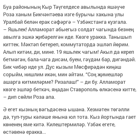
Буа районының Кыр Тәүгелдесе авылында яшәүче
Роза ханым Бикчәнтәева изге бурычы хакына улы
Уралбай белән ерак сәфәргә – Үзбәкстанга кузгала.
– Яшьлек! Алламорат абыегыз солдат чагында безнең
авылга эшкә җибәрелгән иде. Көзге уракка. Танышып
киттек. Мәктәп бетереп, коммутаторда эшләп йөрим.
Алып китәм, ди, мине. 19 яшьлек чагым! Акыл да кереп
бетмәгән, бала-чага дисәм, буем, гәүдәм бар, дигәндәй.
Бик чибәр иде ул. Дус кызым Мөсфирәдән киңәш
сорыйм, нишлим икән, мин әйтәм. “Соң җимешләр
ашарга китмиләрме? Ризалаш!” – ди бу. Алламорат
көзге эшләр беткәч, яңадан Ставрополь өлкәсенә китте,
– дип сөйли Роза апа.
Ә егет кызның вәгъдәсенә ышана. Хезмәтен төгәлли
дә, туп-туры кәләше янына юл тота. Кыз йортында гает
көненең яме китә. Килештермиләр. Үзбәк егете,
өстәвенә еракка...