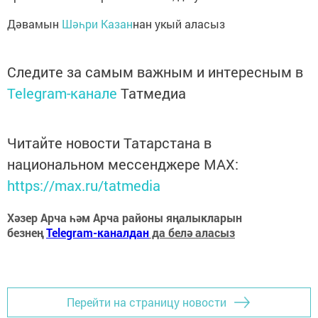
Дәвамын
Шәһри Казан
нан укый аласыз
Следите за самым важным и интересным в
Telegram-канале
Татмедиа
Читайте новости Татарстана в
национальном мессенджере MАХ:
https://max.ru/tatmedia
Хәзер Арча һәм Арча районы яңалыкларын
безнең
Telegram-каналдан
да белә аласыз
Перейти на страницу новости