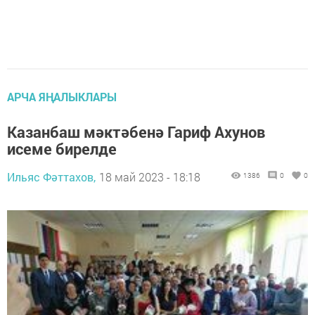
АРЧА ЯҢАЛЫКЛАРЫ
Казанбаш мәктәбенә Гариф Ахунов
исеме бирелде
Ильяс Фәттахов,
18 май 2023 - 18:18
1386
0
0