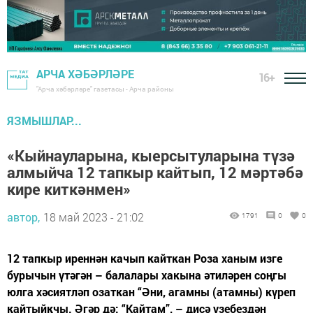
АРЧА ХӘБӘРЛӘРЕ
16+
"Арча хәбәрләре" газетасы - Арча районы
ЯЗМЫШЛАР...
«Кыйнауларына, кыерсытуларына түзә
алмыйча 12 тапкыр кайтып, 12 мәртәбә
кире киткәнмен»
автор,
18 май 2023 - 21:02
1791
0
0
12 тапкыр иреннән качып кайткан Роза ханым изге
бурычын үтәгән – балалары хакына әтиләрен соңгы
юлга хәсиятләп озаткан “Әни, агамны (атамны) күреп
кайтыйкчы. Әгәр дә: “Кайтам”, – дисә үзебездән