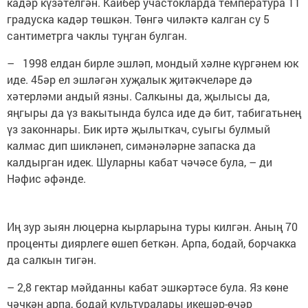
кадәр күзәтелгән. Кайбер участокларда температура 11
градуска кадәр төшкән. Төнгә чиләктә калган су 5
сантиметрга чаклы туңган булган.
– 1998 елдан бирле эшләп, мондый хәлне күргәнем юк
иде. 45әр ел эшләгән хуҗалык җитәкчеләре дә
хәтерләми андый язны. Салкыны да, җылысы да,
яңгыры да үз вакытында булса иде дә бит, табигатьнең
үз законнары. Бик иртә җылыткач, суыгы булмый
калмас дип шикләнеп, симәнәләрне запаска да
калдырган идек. Шуларны кабат чәчәсе була, – ди
Нәфис әфәнде.
Иң зур зыян люцерна кырларына туры килгән. Аның 70
проценты диярлеге өшеп беткән. Арпа, бодай, борчакка
да салкын тигән.
– 2,8 гектар мәйданны кабат эшкәртәсе була. Яз көне
чәчкән арпа, бодай культуралары икешәр-өчәр