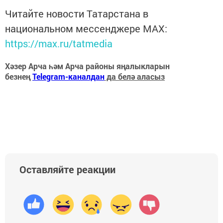
Читайте новости Татарстана в
национальном мессенджере MАХ:
https://max.ru/tatmedia
Хәзер Арча һәм Арча районы яңалыкларын
безнең
Telegram-каналдан
да белә аласыз
Оставляйте реакции