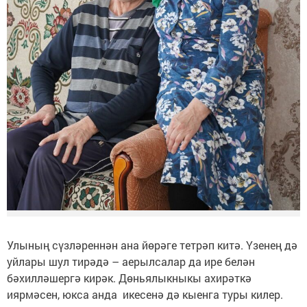
Улының сүзләреннән ана йөрәге тетрәп китә. Үзенең дә
уйлары шул тирәдә – аерылсалар да ире белән
бәхилләшергә кирәк. Дөньялыкныкы ахирәткә
иярмәсен, юкса анда икесенә дә кыенга туры килер.