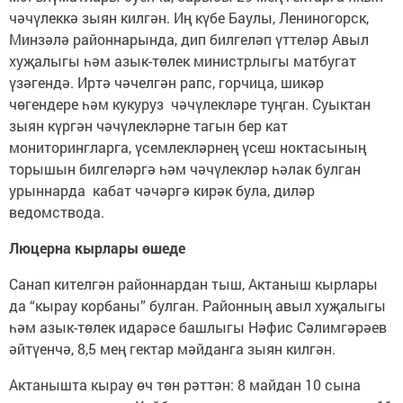
чәчүлеккә зыян килгән. Иң күбе Баулы, Лениногорск,
Минзәлә районнарында, дип билгеләп үттеләр Авыл
хуҗалыгы һәм азык-төлек министрлыгы матбугат
үзәгендә. Иртә чәчелгән рапс, горчица, шикәр
чөгендере һәм кукуруз чәчүлекләре туңган. Суыктан
зыян күргән чәчүлекләрне тагын бер кат
мониторингларга, үсемлекләрнең үсеш ноктасының
торышын билгеләргә һәм чәчүлекләр һәлак булган
урыннарда кабат чәчәргә кирәк була, диләр
ведомствода.
Люцерна кырлары өшеде
Санап кителгән районнардан тыш, Актаныш кырлары
да “кырау корбаны” булган. Районның авыл хуҗалыгы
һәм азык-төлек идарәсе башлыгы Нәфис Сәлимгәрәев
әйтүенчә, 8,5 мең гектар мәйданга зыян килгән.
Актанышта кырау өч төн рәттән: 8 майдан 10 сына