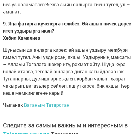
без үз сәламәтлегебезгә зыян салырга тиеш түгел, ул –
әманәт.
9. Яңа фатирга күченергә телибез. Өй ашын ничек дөрес
итеп уздырырга икән?
Хәбил Камалиев
Шунысын да аңларга кирәк: өй ашын уздыру мәҗбүри
гамәл түгел. Аны уздырсаң, яхшы. Уздыруның максаты
– Аллаһы Тәгаләгә шөкер итү, рәхмәт әйтү. Шуңа күрә
болай итәргә, тегеләй эшләргә дигән кагыйдәләр юк.
Туганнарны, дус-ишләрне җыеп, корбан чалып, хәзрәт
чакырып, вәгазьләр сөйләп, аш үткәрсә, бик яхшы. Һәр
кеше мөмкинлегенә карый.
Чыганак
Ватаным Татарстан
Следите за самым важным и интересным в