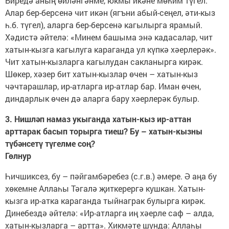
Биредә аның өйләнгәнме, юкмы икәне мөһим түгел.
Алар бер-берсенә чит икән (ягъни абый-сеңел, әти-кыз
һ.б. түгел), аларга бер-берсенә кагылырга ярамый.
Хәдистә әйтелә: «Минем башыма энә кадасалар, чит
хатын-кызга кагылуга караганда ул күпкә хәерлерәк».
Чит хатын-кызларга кагылудан сакланырга кирәк.
Шөкер, хәзер бит хатын-кызлар өчен – хатын-кыз
чәчтарашлар, ир-атларга ир-атлар бар. Иман өчен,
диндарлык өчен дә аларга бару хәерлерәк булыр.
3. Нишләп намаз укыганда хатын-кыз ир-аттан
арттарак басып торырга тиеш? Бу – хатын-кызны
түбәнсетү түгелме соң?
Гөлнур
Һичшиксез, бу – пәйгамбәребез (с.г.в.) әмере. Ә аңа бу
хөкемне Аллаһы Тәгалә җиткерергә кушкан. Хатын-
кызга ир-атка караганда тыйнаграк булырга кирәк.
Динебездә әйтелә: «Ир-атларга иң хәерле саф – алда,
хатын-кызларга – артта». Хикмәте шунда: Аллаһы