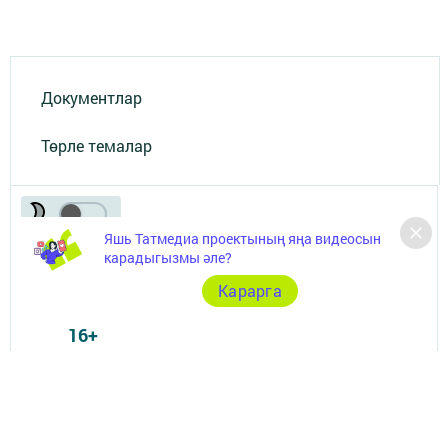
Документлар
Төрле темалар
Яшь Татмедиа проектының яңа видеосын
карадыгызмы әле?
Карарга
Телефон АО «ТАТМЕДИА»:
(843) 222 09 84
16+
© 2011 - 2026. Арча хәбәрләре (Арский вестник). Все права защищены.
© ТАТМЕДИА. Все материалы, размещенные на сайте, защищены
законом.
Перепечатка, воспроизведение и распространение в любом объеме