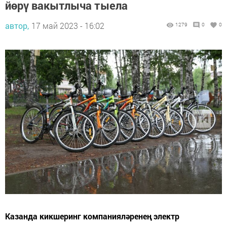
йөрү вакытлыча тыела
автор,
17 май 2023 - 16:02
1279
0
0
Казанда кикшеринг компанияләренең электр