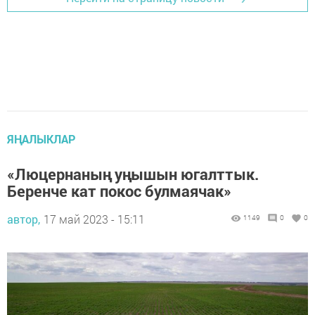
ЯҢАЛЫКЛАР
«Люцернаның уңышын югалттык.
Беренче кат покос булмаячак»
автор,
17 май 2023 - 15:11
1149
0
0