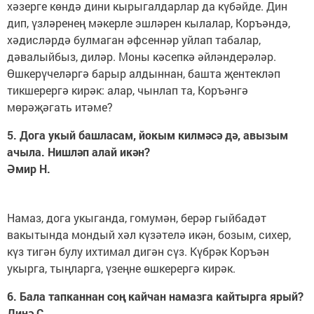
хәзерге көндә дини кырыгалдарлар да күбәйде. Дин
дип, үзләренең мәкерле эшләрен кылалар, Коръәндә,
хәдисләрдә булмаган әфсеннәр уйлап табалар,
дәвалыйбыз, диләр. Моны кәсепкә әйләндерәләр.
Өшкерүчеләргә барыр алдыннан, башта җентекләп
тикшерергә кирәк: алар, чынлап та, Коръәнгә
мөрәҗәгать итәме?
5. Дога укый башласам, йокым килмәсә дә, авызым
ачыла. Нишләп алай икән?
Әмир Н.
Намаз, дога укыганда, гомумән, берәр гыйбадәт
вакытында мондый хәл күзәтелә икән, бозым, сихер,
күз тигән булу ихтимал дигән сүз. Күбрәк Коръән
укырга, тыңларга, үзеңне өшкерергә кирәк.
6. Бала тапканнан соң кайчан намазга кайтырга ярый?
Динә С.