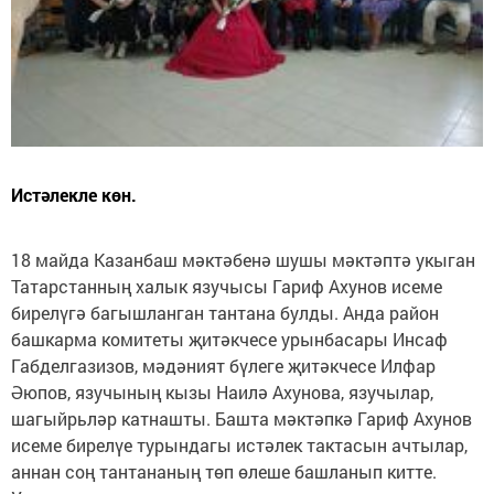
Истәлекле көн.
18 майда Казанбаш мәктәбенә шушы мәктәптә укыган
Татарстанның халык язучысы Гариф Ахунов исеме
бирелүгә багышланган тантана булды. Анда район
башкарма комитеты җитәкчесе урынбасары Инсаф
Габделгазизов, мәдәният бүлеге җитәкчесе Илфар
Әюпов, язучының кызы Наилә Ахунова, язучылар,
шагыйрьләр катнашты. Башта мәктәпкә Гариф Ахунов
исеме бирелүе турындагы истәлек тактасын ачтылар,
аннан соң тантананың төп өлеше башланып китте.