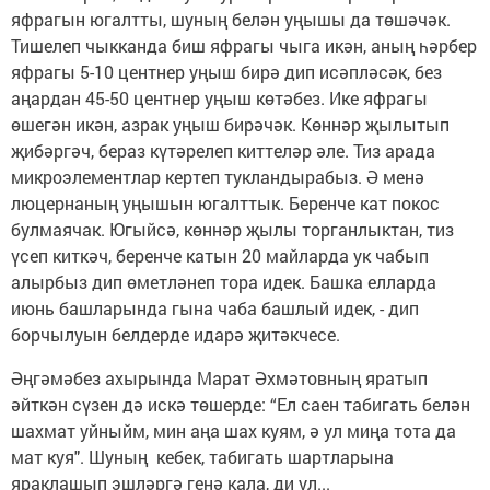
яфрагын югалтты, шуның белән уңышы да төшәчәк.
Тишелеп чыкканда биш яфрагы чыга икән, аның һәрбер
яфрагы 5-10 центнер уңыш бирә дип исәпләсәк, без
аңардан 45-50 центнер уңыш көтәбез. Ике яфрагы
өшегән икән, азрак уңыш бирәчәк. Көннәр җылытып
җибәргәч, бераз күтәрелеп киттеләр әле. Тиз арада
микроэлементлар кертеп тукландырабыз. Ә менә
люцернаның уңышын югалттык. Беренче кат покос
булмаячак. Югыйсә, көннәр җылы торганлыктан, тиз
үсеп киткәч, беренче катын 20 майларда ук чабып
алырбыз дип өметләнеп тора идек. Башка елларда
июнь башларында гына чаба башлый идек, - дип
борчылуын белдерде идарә җитәкчесе.
Әңгәмәбез ахырында Марат Әхмәтовның яратып
әйткән сүзен дә искә төшерде: “Ел саен табигать белән
шахмат уйныйм, мин аңа шах куям, ә ул миңа тота да
мат куя". Шуның кебек, табигать шартларына
яраклашып эшләргә генә кала, ди ул...