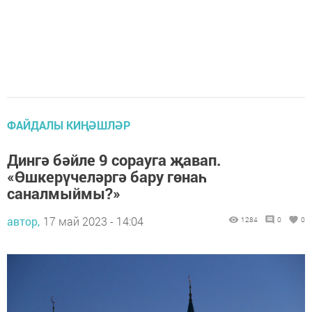
ФАЙДАЛЫ КИҢӘШЛӘР
Дингә бәйле 9 сорауга җавап.
«Өшкерүчеләргә бару гөнаһ
саналмыймы?»
автор,
17 май 2023 - 14:04
1284
0
0