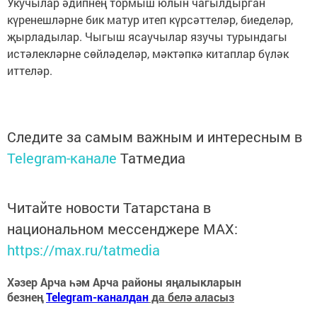
Укучылар әдипнең тормыш юлын чагылдырган
күренешләрне бик матур итеп күрсәттеләр, биеделәр,
җырладылар. Чыгыш ясаучылар язучы турындагы
истәлекләрне сөйләделәр, мәктәпкә китаплар бүләк
иттеләр.
Следите за самым важным и интересным в
Telegram-канале
Татмедиа
Читайте новости Татарстана в
национальном мессенджере MАХ:
https://max.ru/tatmedia
Хәзер Арча һәм Арча районы яңалыкларын
безнең
Telegram-каналдан
да белә аласыз