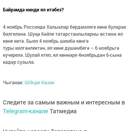
Бәйрәмдә нинди ял итәбез?
4 ноябрь Россиядә Халыклар бердәмлеге көне буларак
билгеләнә. Шуңа бәйле татарстанлыларны өстәмә ял
көне көтә. Быел 4 ноябрь шимбә көнгә
туры килгәнлектән, ял көне дүшәмбегә – 6 ноябрьгә
күчерелә. Шулай итеп, ял көннәре 4ноябрьдән 6-сына
кадәр сузыла.
Чыганак:
ШӘһри Казан
Следите за самым важным и интересным в
Telegram-канале
Татмедиа