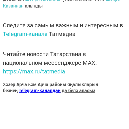
Казаннан
алынды
Следите за самым важным и интересным в
Telegram-канале
Татмедиа
Читайте новости Татарстана в
национальном мессенджере MАХ:
https://max.ru/tatmedia
Хәзер Арча һәм Арча районы яңалыкларын
безнең
Telegram-каналдан
да белә аласыз