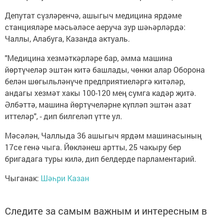
Депутат сүзләренчә, ашыгыч медицина ярдәме
станцияләре мәсьәләсе аеруча зур шәһәрләрдә:
Чаллы, Алабуга, Казанда актуаль.
"Медицина хезмәткәрләре бар, әмма машина
йөртүчеләр эштән китә башлады, чөнки алар Оборона
белән шөгыльләнүче предприятиеләргә китәләр,
андагы хезмәт хакы 100-120 мең сумга кадәр җитә.
Әлбәттә, машина йөртүчеләрне күпләп эштән азат
иттеләр", - дип билгеләп үтте ул.
Мәсәлән, Чаллыда 36 ашыгыч ярдәм машинасының
17се генә чыга. Йөкләнеш артты, 25 чакыру бер
бригадага туры килә, дип белдерде парламентарий.
Чыганак:
Шәһри Казан
Следите за самым важным и интересным в