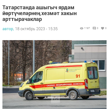
Татарстанда ашыгыч ярдәм
йөртүчеләрнең хезмәт хакын
арттырачаклар
автор,
18 октябрь 2023 - 15:35
1187
0
0