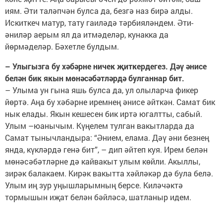
иям. Әти таләпчән булса да, безгә наз бирә алды.
Искиткеч матур, тату гаиләдә тәрбияләндем. Әти-
әниләр аерым ял да итмәделәр, кунакка да
йөрмәделәр. Бәхетле булдым.
– Улыгызга бу хәбәрне ничек җиткердегез. Дәү әнисе
белән бик якын мөнәсәбәтләрдә булганнар бит.
– Улыма ун гына яшь булса да, ул олыларча фикер
йөртә. Аңа бу хәбәрне иремнең әнисе әйткән. Самат бик
нык елады. Якын кешесен бик иртә югалтты, сабый.
Улым –юанычым. Күңелем тулган вакытларда да
Самат тынычландыра: “Әнием, елама. Дәү әни безнең
янда, күкләрдә генә бит”, – дип әйтеп куя. Ирем белән
мөнәсәбәтләрне дә кайвакыт улым көйли. Акыллы,
зирәк балакаем. Кирәк вакытта хәйләкәр дә була белә.
Улым иң зур уңышларымның берсе. Киләчәктә
тормышын иҗат белән бәйләсә, шатланыр идем.