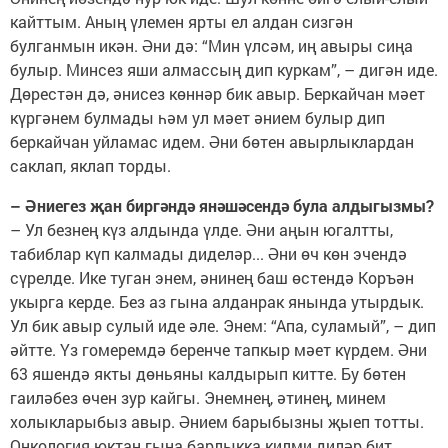
кайттым. Аның үлемен ярты ел алдан сизгән
булганмын икән. Әни дә: “Мин үлсәм, иң авыры сиңа
булыр. Минсез яши алмассың дип куркам”, – дигән иде.
Дөрестән дә, әнисез көннәр бик авыр. Беркайчан мәет
күргәнем булмады һәм ул мәет әнием булыр дип
беркайчан уйламас идем. Әни бөтен авырлыклардан
саклап, яклап торды.
– Әниегез җан биргәндә янәшәсендә була алдыгызмы?
– Ул безнең күз алдында үлде. Әни аңын югалтты,
табиблар күп калмады диделәр... Әни өч көн эчендә
сүрелде. Ике туган энем, әнинең баш өстендә Коръән
укырга керде. Без аз гына алданрак янында утырдык.
Ул бик авыр сулый иде әле. Энем: “Апа, суламый”, – дип
әйтте. Үз гомеремдә беренче тапкыр мәет күрдем. Әни
63 яшендә якты дөньяны калдырып китте. Бу бөтен
гаиләбез өчен зур кайгы. Энемнең, әтинең, минем
холыкларыбыз авыр. Әнием барыбызны җыеп тотты.
Онкология юктан гына барлыкка килми диләр бит.