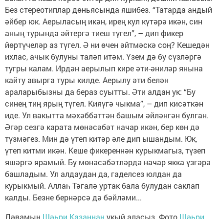
Без стереотиплар дөньясында яшибез. “Татарда андый
әйбер юк. Аерыласың икән, ирең кул күтәрә икән, син
аның турында әйтергә тиеш түгел”, – дип фикер
йөртүчеләр аз түгел. Ә ни өчен әйтмәскә соң? Кешедән
ихлас, ачык булуны таләп итәм. Үзем дә бу сүзләргә
тугры калам. Ирдән аерылып кире әти-әниләр янына
кайту авырга туры килде. Аерылу әти белән
араларыбызны да бераз суытты. Әти алдан ук: “Бу
синең тиң ярың түгел. Кияүгә чыкма”, – дип кисәткән
иде. Ул вакытта мәхәббәттән башым әйләнгән булган.
Әгәр сезгә карата мөнәсәбәт начар икән, бер көн дә
түзмәгез. Мин дә үтеп китәр әле дип ышандым. Юк,
үтеп китми икән. Кеше фикереннән курыкмагыз, түзеп
яшәргә ярамый. Бу мөнәсәбәтләрдә начар якка үзгәрә
башладым. Ул алдаудан да, гаделсез юлдан да
курыкмый. Аллаһ Тәгалә уртак бала булудан саклап
калды. Безне бернәрсә дә бәйләми...
Дәвамын
Шәһри Казаннан
укый аласыз. Фото
Шәһри