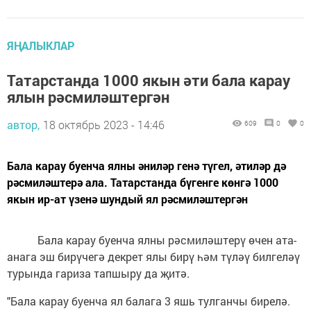
ЯҢАЛЫКЛАР
Татарстанда 1000 якын әти бала карау
ялын рәсмиләштергән
автор,
18 октябрь 2023 - 14:46
609
0
0
Бала карау буенча ялны әниләр генә түгел, әтиләр дә
рәсмиләштерә ала. Татарстанда бүгенге көнгә 1000
якын ир-ат үзенә шундый ял рәсмиләштергән
Бала карау буенча ялны рәсмиләштерү өчен ата-
анага эш бирүчегә декрет ялы бирү һәм түләү билгеләү
турында гариза тапшыру да җитә.
"Бала карау буенча ял балага 3 яшь тулганчы бирелә.