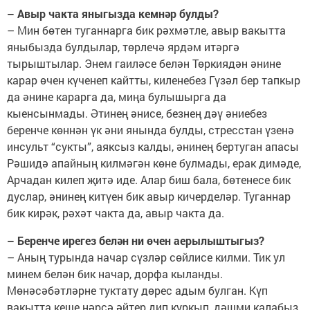
– Авыр чакта яныгызда кемнәр булды?
– Мин бөтен туганнарга бик рәхмәтле, авыр вакытта
яныбызда булдылар, төрлечә ярдәм итәргә
тырыштылар. Энем гаиләсе белән Төркиядән әнине
карар өчен күченеп кайтты, киленебез Гүзәл бер тапкыр
да әнине карарга да, миңа булышырга да
кыенсынмады. Әтинең әнисе, безнең дәү әниебез
беренче көннән үк әни янында булды, стресстан үзенә
инсульт “сукты”, аяксыз калды, әнинең бертуган апасы
Рәшидә апайның килмәгән көне булмады, ерак димәде,
Арчадан килеп җитә иде. Алар биш бала, бөтенесе бик
дуслар, әнинең китүен бик авыр кичерделәр. Туганнар
бик кирәк, рәхәт чакта да, авыр чакта да.
– Беренче ирегез белән ни өчен аерылыштыгыз?
– Аның турында начар сүзләр сөйлисе килми. Тик ул
минем белән бик начар, дорфа кыланды.
Мөнәсәбәтләрне туктату дөрес адым булган. Күп
вакытта кеше нәрсә әйтер дип куркып, дәшми калабыз.