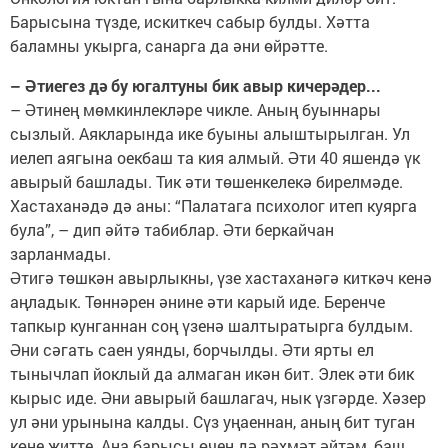
Барысына түзде, искиткеч сабыр булды. Хәтта
баламны укырга, санарга да әни өйрәтте.
– Әтиегез дә бу югалтуны бик авыр кичерәдер...
– Әтинең мөмкинлекләре чикле. Аның буыннары
сызлый. Аякларында ике буыны алыштырылган. Ул
иелеп аягына оекбаш та кия алмый. Әти 40 яшендә үк
авырый башлады. Тик әти төшенкелекә бирелмәде.
Хастаханәдә дә аны: “Палатага психолог итеп куярга
була”, – дип әйтә табиблар. Әти беркайчан
зарланмады.
Әтигә төшкән авырлыкны, үзе хастаханәгә киткәч кенә
аңладык. Төннәрен әнине әти карый иде. Беренче
тапкыр кунганнан соң үзенә шалтыратырга булдым.
Әни сәгать саен уянды, борчылды. Әти ярты ел
тынычлап йоклый да алмаган икән бит. Элек әти бик
кырыс иде. Әни авырый башлагач, нык үзгәрде. Хәзер
ул әни урынына калды. Сүз уңаеннан, аның бит туган
көне җитте. Аңа барысы өчен дә рәхмәт әйтәм, баш