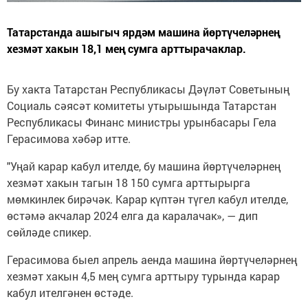
Татарстанда ашыгыч ярдәм машина йөртүчеләрнең
хезмәт хакын 18,1 мең сумга арттырачаклар.
Бу хакта Татарстан Республикасы Дәүләт Советының
Социаль сәясәт комитеты утырышында Татарстан
Республикасы Финанс министры урынбасары Гела
Герасимова хәбәр итте.
"Уңай карар кабул ителде, бу машина йөртүчеләрнең
хезмәт хакын тагын 18 150 сумга арттырырга
мөмкинлек бирәчәк. Карар күптән түгел кабул ителде,
өстәмә акчалар 2024 елга да каралачак», — дип
сөйләде спикер.
Герасимова быел апрель аенда машина йөртүчеләрнең
хезмәт хакын 4,5 мең сумга арттыру турында карар
кабул ителгәнен өстәде.