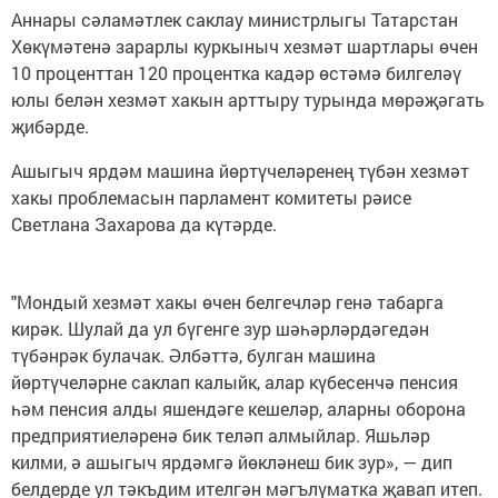
Аннары сәламәтлек саклау министрлыгы Татарстан
Хөкүмәтенә зарарлы куркыныч хезмәт шартлары өчен
10 проценттан 120 процентка кадәр өстәмә билгеләү
юлы белән хезмәт хакын арттыру турында мөрәҗәгать
җибәрде.
Ашыгыч ярдәм машина йөртүчеләренең түбән хезмәт
хакы проблемасын парламент комитеты рәисе
Светлана Захарова да күтәрде.
"Мондый хезмәт хакы өчен белгечләр генә табарга
кирәк. Шулай да ул бүгенге зур шәһәрләрдәгедән
түбәнрәк булачак. Әлбәттә, булган машина
йөртүчеләрне саклап калыйк, алар күбесенчә пенсия
һәм пенсия алды яшендәге кешеләр, аларны оборона
предприятиеләренә бик теләп алмыйлар. Яшьләр
килми, ә ашыгыч ярдәмгә йөкләнеш бик зур», — дип
белдерде ул тәкъдим ителгән мәгълүматка җавап итеп.