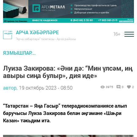
АРЧА ХӘБӘРЛӘРЕ
16+
"Арча хәбәрләре" газетасы - Арча районы
ЯЗМЫШЛАР...
Луиза Закирова: «Әни дә: “Мин үлсәм, иң
авыры сиңа булыр», дия иде»
автор,
19 октябрь 2023 - 08:50
3975
0
2
“Татарстан – Яңа Гасыр” телерадиокомпаниясе алып
баручысы Луиза Закирова белән әңгәмәне «Шәһри
Казан» тәкьдим итә.