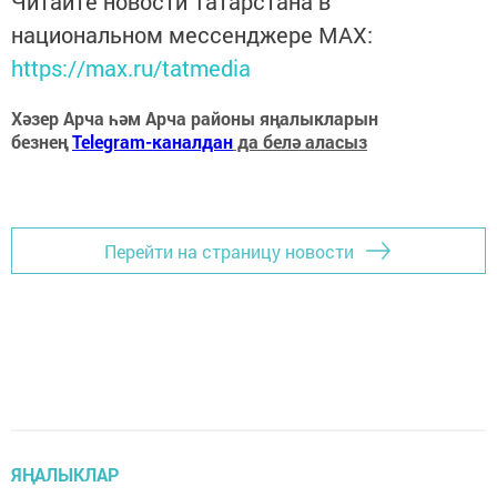
Читайте новости Татарстана в
национальном мессенджере MАХ:
https://max.ru/tatmedia
Хәзер Арча һәм Арча районы яңалыкларын
безнең
Telegram-каналдан
да белә аласыз
Перейти на страницу новости
ЯҢАЛЫКЛАР