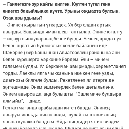
– Гаиләгезгә зур кайгы килгән. Күптән түгел генә
әниегез бакыйлыкка күчте. Урыны оҗмахта булсын.
Озак авырдымы?
– Әнинең кырыгын үткәрдек. Ул бер елдан артык
авырды. Башында яман шеш таптылар. Әнине югалту
– иң зур сынауларның берсе булды. Безнең арада сүз
белән аңлатып булмаслык көчле бәйләнеш иде.
Шәһәрнең бер башыннан Авиатөзелеш районына әни
белән күрешергә һәркөнне йөрдем. Әни – минем
галәмем булды. Ул беркайчан авырмады, хәрәкәтләнеп
торды. Лаеклы ялга чыкканына ике көн генә узды,
диагнозы билгеле булды. Рәхәтләнеп ял итәргә дә
җитешмәде. Энем эшмәкәрлек белән шөгыльләнә.
Әнием авырса да, аңа булышты. “Эшләмичә булдыра
алмыйм”, – диде.
Гел көтмәгәндә арабыздан китеп барды. Әнинең
авыруы июньдә ачыкланды, шулай кыш көне аның
янына кунакка бардым. Өйдә ниндидер ят ис сиздем.
Әнинең йөзендә нур юк иде. Шул көнне өйгә елый-елый