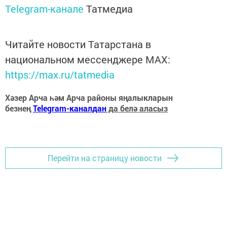
Telegram-канале
Татмедиа
Читайте новости Татарстана в
национальном мессенджере MАХ:
https://max.ru/tatmedia
Хәзер Арча һәм Арча районы яңалыкларын
безнең
Telegram-каналдан
да белә аласыз
Перейти на страницу новости