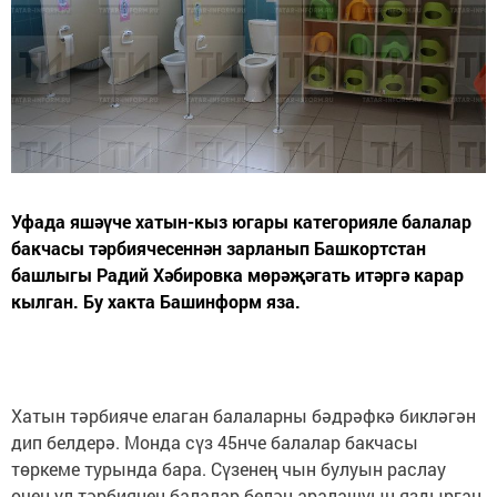
Уфада яшәүче хатын-кыз югары категорияле балалар
бакчасы тәрбиячесеннән зарланып Башкортстан
башлыгы Радий Хәбировка мөрәҗәгать итәргә карар
кылган. Бу хакта Башинформ яза.
Хатын тәрбияче елаган балаларны бәдрәфкә бикләгән
дип белдерә. Монда сүз 45нче балалар бакчасы
төркеме турында бара. Сүзенең чын булуын раслау
өчен ул тәрбиянең балалар белән аралашуын яздырган