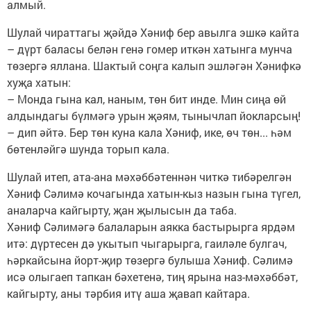
алмый.
Шулай чираттагы җәйдә Хәниф бер авылга эшкә кайта
– дүрт баласы белән генә гомер иткән хатынга мунча
төзергә яллана. Шактый соңга калып эшләгән Хәнифкә
хуҗа хатын:
– Монда гына кал, наным, төн бит инде. Мин сиңа өй
алдындагы бүлмәгә урын җәям, тынычлап йокларсың!
– дип әйтә. Бер төн куна кала Хәниф, ике, өч төн... һәм
бөтенләйгә шунда торып кала.
Шулай итеп, ата-ана мәхәббәтеннән читкә тибәрелгән
Хәниф Сәлимә кочагында хатын-кыз назын гына түгел,
аналарча кайгырту, җан җылысын да таба.
Хәниф Сәлимәгә балаларын аякка бастырырга ярдәм
итә: дүртесен дә укытып чыгарырга, гаиләле булгач,
һәркайсына йорт-җир төзергә булыша Хәниф. Сәлимә
исә олыгаеп тапкан бәхетенә, тиң ярына наз-мәхәббәт,
кайгырту, аны тәрбия итү аша җавап кайтара.