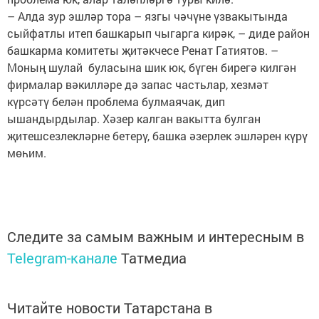
– Алда зур эшләр тора – язгы чәчүне үзвакытында
сыйфатлы итеп башкарып чыгарга кирәк, – диде район
башкарма комитеты җитәкчесе Ренат Гатиятов. –
Моның шулай буласына шик юк, бүген бирегә килгән
фирмалар вәкилләре дә запас частьлар, хезмәт
күрсәтү белән проблема булмаячак, дип
ышандырдылар. Хәзер калган вакытта булган
җитешсезлекләрне бетерү, башка әзерлек эшләрен күрү
мөһим.
Следите за самым важным и интересным в
Telegram-канале
Татмедиа
Читайте новости Татарстана в