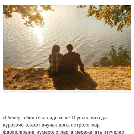
Ә белергә бик теләр иде кеше. Шуның өчен дә
күрәзәчегә, кәрт ачучыларга, астрологлар
фаразларына, нумерологларга мөрәҗәгать итүчеләр