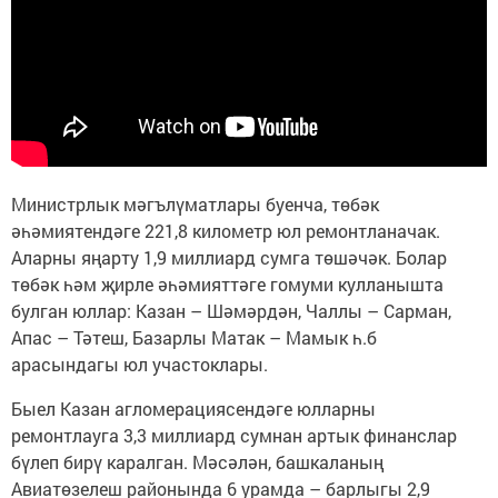
Министрлык мәгълүматлары буенча, төбәк
әһәмиятендәге 221,8 километр юл ремонтланачак.
Аларны яңарту 1,9 миллиард сумга төшәчәк. Болар
төбәк һәм җирле әһәмияттәге гомуми кулланышта
булган юллар: Казан – Шәмәрдән, Чаллы – Сарман,
Апас – Тәтеш, Базарлы Матак – Мамык һ.б
арасындагы юл участоклары.
Быел Казан агломерациясендәге юлларны
ремонтлауга 3,3 миллиард сумнан артык финанслар
бүлеп бирү каралган. Мәсәлән, башкаланың
Авиатөзелеш районында 6 урамда – барлыгы 2,9