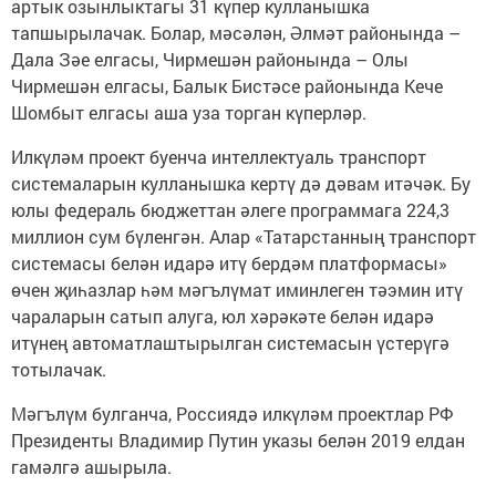
артык озынлыктагы 31 күпер кулланышка
тапшырылачак. Болар, мәсәлән, Әлмәт районында –
Дала Зәе елгасы, Чирмешән районында – Олы
Чирмешән елгасы, Балык Бистәсе районында Кече
Шомбыт елгасы аша уза торган күперләр.
Илкүләм проект буенча интеллектуаль транспорт
системаларын кулланышка кертү дә дәвам итәчәк. Бу
юлы федераль бюджеттан әлеге программага 224,3
миллион сум бүленгән. Алар «Татарстанның транспорт
системасы белән идарә итү бердәм платформасы»
өчен җиһазлар һәм мәгълүмат иминлеген тәэмин итү
чараларын сатып алуга, юл хәрәкәте белән идарә
итүнең автоматлаштырылган системасын үстерүгә
тотылачак.
Мәгълүм булганча, Россиядә илкүләм проектлар РФ
Президенты Владимир Путин указы белән 2019 елдан
гамәлгә ашырыла.