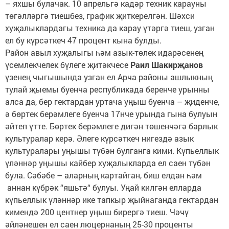
– яхшы булачак. 10 апрельгә кадәр техник карауны
төгәлләргә тиешбез, график җиткерелгән. Шәхси
хуҗалыклардагы техника да карау үтәргә тиеш, узган
ел бу күрсәткеч 47 процент кына булды.
Район авыл хуҗалыгы һәм азык-төлек идарәсенең
үсемлекчелек бүлеге җитәкчесе
Раил Шакирҗанов
үзенең чыгышында узган ел Арча районы ашлыкның
тулай җыемы буенча республикада беренче урынны
алса да, бер гектардан уртача уңыш буенча – җиденче,
ә бөртек берәмлеге буенча 17нче урында гына булуын
әйтеп үтте. Бөртек берәмлеге дигән төшенчәгә барлык
культуралар керә. Әлеге күрсәткеч нигездә азык
культуралары уңышы түбән булганга кими. Күпьеллык
үләннәр уңышы кайбер хуҗалыкларда ел саен түбән
була. Сәбәбе – аларның картайган, биш елдан һәм
аннан күбрәк “яшьтә“ булуы. Уңай килгән елларда
күпьеллык үләннәр ике тапкыр җыйнаганда гектардан
кимендә 200 центнер уңыш бирергә тиеш. Чәчү
әйләнешен ел саен люцернаның 25-30 проценты