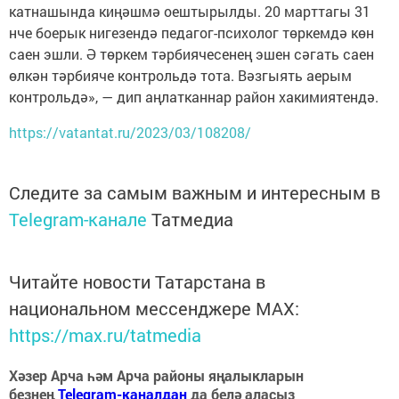
катнашында киңәшмә оештырылды. 20 марттагы 31
нче боерык нигезендә педагог-психолог төркемдә көн
саен эшли. Ә төркем тәрбиячесенең эшен сәгать саен
өлкән тәрбияче контрольдә тота. Вәзгыять аерым
контрольдә», — дип аңлатканнар район хакимиятендә.
https://vatantat.ru/2023/03/108208/
Следите за самым важным и интересным в
Telegram-канале
Татмедиа
Читайте новости Татарстана в
национальном мессенджере MАХ:
https://max.ru/tatmedia
Хәзер Арча һәм Арча районы яңалыкларын
безнең
Telegram-каналдан
да белә аласыз