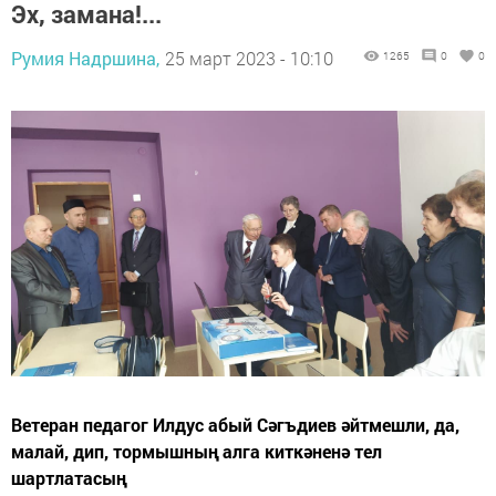
Эх, замана!...
Румия Надршина,
25 март 2023 - 10:10
1265
0
0
Ветеран педагог Илдус абый Сәгъдиев әйтмешли, да,
малай, дип, тормышның алга киткәненә тел
шартлатасың