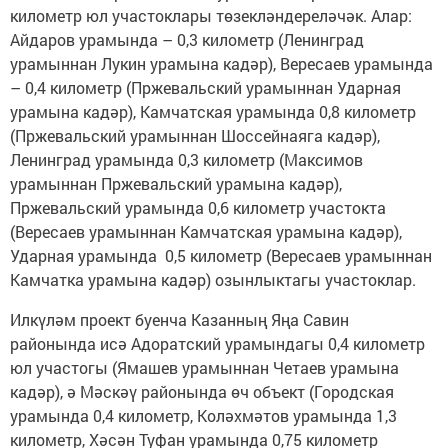
километр юл участоклары төзекләндереләчәк. Алар:
Айдаров урамында – 0,3 километр (Ленинград
урамыннан Лукин урамына кадәр), Вересаев урамында
– 0,4 километр (Пржевальский урамыннан Ударная
урамына кадәр), Камчатская урамында 0,8 километр
(Пржевальский урамыннан Шоссейнаяга кадәр),
Ленинград урамында 0,3 километр (Максимов
урамыннан Пржевальский урамына кадәр),
Пржевальский урамында 0,6 километр участокта
(Вересаев урамыннан Камчатская урамына кадәр),
Ударная урамында 0,5 километр (Вересаев урамыннан
Камчатка урамына кадәр) озынлыктагы участоклар.
Илкүләм проект буенча Казанның Яңа Савин
районында исә Адоратский урамындагы 0,4 километр
юл участогы (Ямашев урамыннан Четаев урамына
кадәр), ә Мәскәү районында өч объект (Городская
урамында 0,4 километр, Коләхмәтов урамында 1,3
километр, Хәсән Туфан урамында 0,75 километр