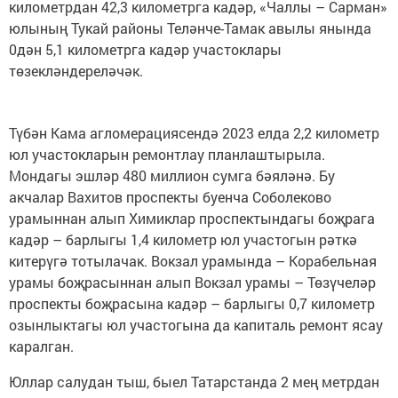
километрдан 42,3 километрга кадәр, «Чаллы – Сарман»
юлының Тукай районы Теләнче-Тамак авылы янында
0дән 5,1 километрга кадәр участоклары
төзекләндереләчәк.
Түбән Кама агломерациясендә 2023 елда 2,2 километр
юл участокларын ремонтлау планлаштырыла.
Мондагы эшләр 480 миллион сумга бәяләнә. Бу
акчалар Вахитов проспекты буенча Соболеково
урамыннан алып Химиклар проспектындагы боҗрага
кадәр – барлыгы 1,4 километр юл участогын рәткә
китерүгә тотылачак. Вокзал урамында – Корабельная
урамы боҗрасыннан алып Вокзал урамы – Төзүчеләр
проспекты боҗрасына кадәр – барлыгы 0,7 километр
озынлыктагы юл участогына да капиталь ремонт ясау
каралган.
Юллар салудан тыш, быел Татарстанда 2 мең метрдан