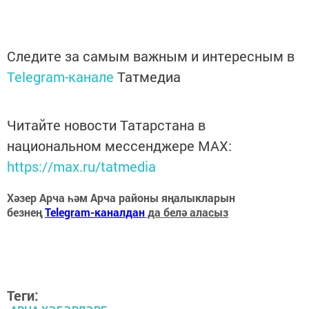
Следите за самым важным и интересным в
Telegram-канале
Татмедиа
Читайте новости Татарстана в
национальном мессенджере MАХ:
https://max.ru/tatmedia
Хәзер Арча һәм Арча районы яңалыкларын
безнең
Telegram-каналдан
да белә аласыз
Теги: