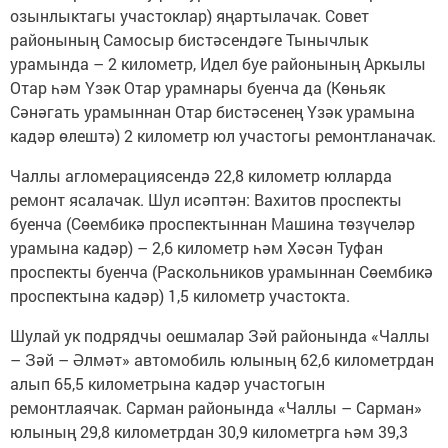
озынлыктагы участоклар) яңартылачак. Совет
районының Самосыр бистәсендәге Тынычлык
урамында – 2 километр, Идел буе районының Аркылы
Отар һәм Үзәк Отар урамнары буенча да (Көньяк
Сәнәгать урамыннан Отар бистәсенең Үзәк урамына
кадәр өлештә) 2 километр юл участогы ремонтланачак.
Чаллы агломерациясендә 22,8 километр юлларда
ремонт ясалачак. Шул исәптән: Вахитов проспекты
буенча (Сөембикә проспектыннан Машина төзүчеләр
урамына кадәр) – 2,6 километр һәм Хәсән Туфан
проспекты буенча (Раскольников урамыннан Сөембикә
проспектына кадәр) 1,5 километр участокта.
Шулай ук подрядчы оешмалар Зәй районында «Чаллы
– Зәй – Әлмәт» автомобиль юлының 62,6 километрдан
алып 65,5 километрына кадәр участогын
ремонтлаячак. Сарман районында «Чаллы – Сарман»
юлының 29,8 километрдан 30,9 километрга һәм 39,3