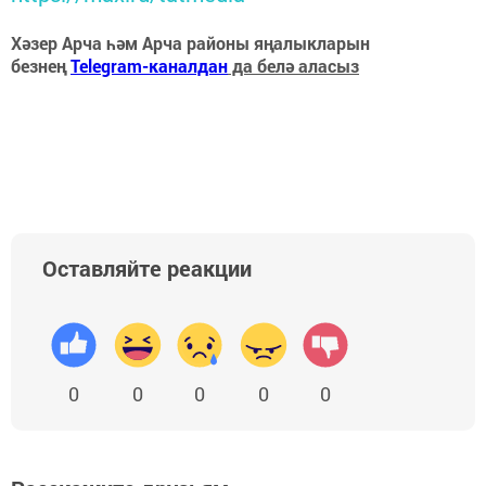
Хәзер Арча һәм Арча районы яңалыкларын
безнең
Telegram-каналдан
да белә аласыз
Оставляйте реакции
0
0
0
0
0