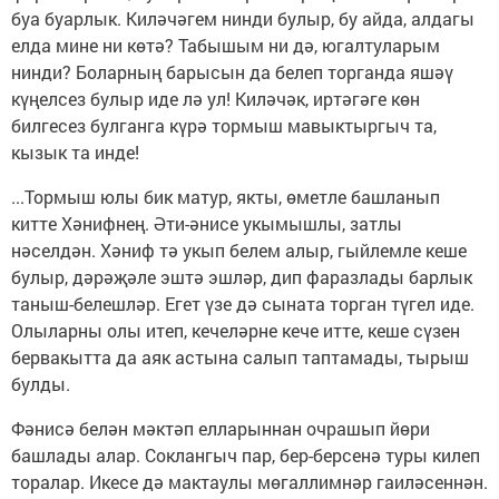
буа буарлык. Киләчәгем нинди булыр, бу айда, алдагы
елда мине ни көтә? Табышым ни дә, югалтуларым
нинди? Боларның барысын да белеп торганда яшәү
күңелсез булыр иде лә ул! Киләчәк, иртәгәге көн
билгесез булганга күрә тормыш мавыктыргыч та,
кызык та инде!
...Тормыш юлы бик матур, якты, өметле башланып
китте Хәнифнең. Әти-әнисе укымышлы, затлы
нәселдән. Хәниф тә укып белем алыр, гыйлемле кеше
булыр, дәрәҗәле эштә эшләр, дип фаразлады барлык
таныш-белешләр. Егет үзе дә сыната торган түгел иде.
Олыларны олы итеп, кечеләрне кече итте, кеше сүзен
бервакытта да аяк астына салып таптамады, тырыш
булды.
Фәнисә белән мәктәп елларыннан очрашып йөри
башлады алар. Соклангыч пар, бер-берсенә туры килеп
торалар. Икесе дә мактаулы мөгаллимнәр гаиләсеннән.