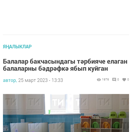
ЯҢАЛЫКЛАР
Балалар бакчасындагы тәрбияче елаган
балаларны бәдрәфкә ябып куйган
автор,
25 март 2023 - 13:33
1976
0
0