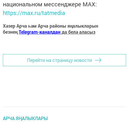
национальном мессенджере MАХ:
https://max.ru/tatmedia
Хәзер Арча һәм Арча районы яңалыкларын
безнең
Telegram-каналдан
да белә аласыз
Перейти на страницу новости
АРЧА ЯҢАЛЫКЛАРЫ