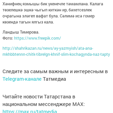
Хәнифнең язмышы бик үкенечле тәмамлана. Калага
төзелешкә эшкә чыгып киткән ир, бәхетсезлек
очрагына эләгеп вафат була. Сәлимә исә гомер
көзендә тагын ялгыз кала.
Ландыш Тимерова.
Фото:
https://www.freepik.com/
http://shahrikazan.ru/news/әy-yazmyish/ata-ana-
mkhbbtennn-chitk-tibrelgn-khnif-slim-kochagynda-naz-tapty
Следите за самым важным и интересным в
Telegram-канале
Татмедиа
Читайте новости Татарстана в
национальном мессенджере MАХ:
https://max.ru/tatmedia