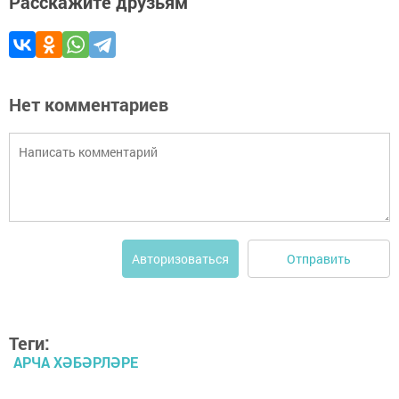
Расскажите друзьям
Нет комментариев
Отправить
Авторизоваться
Теги:
АРЧА ХӘБӘРЛӘРЕ