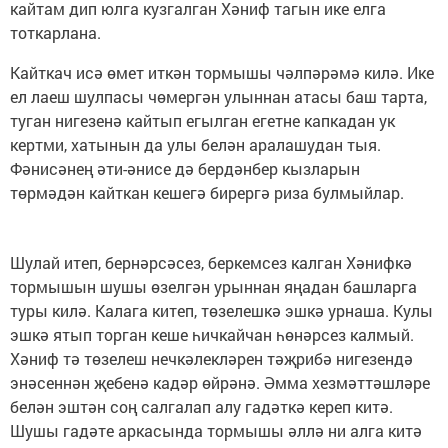
кайтам дип юлга кузгалган Хәниф тагын ике елга
тоткарлана.
Кайткач исә өмет иткән тормышы чәлпәрәмә килә. Ике
ел лаеш шулпасы чөмергән улыннан атасы баш тарта,
туган нигезенә кайтып егылган егетне капкадан ук
кертми, хатынын да улы белән аралашудан тыя.
Фәнисәнең әти-әнисе дә бердәнбер кызларын
төрмәдән кайткан кешегә бирергә риза булмыйлар.
Шулай итеп, бернәрсәсез, беркемсез калган Хәнифкә
тормышын шушы өзелгән урыннан яңадан башларга
туры килә. Калага китеп, төзелешкә эшкә урнаша. Кулы
эшкә ятып торган кеше һичкайчан һөнәрсез калмый.
Хәниф тә төзелеш нечкәлекләрен тәҗрибә нигезендә
энәсеннән җебенә кадәр өйрәнә. Әмма хезмәттәшләре
белән эштән соң салгалап алу гадәткә кереп китә.
Шушы гадәте аркасында тормышы әллә ни алга китә