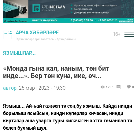
АРЧА ХӘБӘРЛӘРЕ
16+
"Арча хәбәрләре" газетасы - Арча районы
ЯЗМЫШЛАР...
«Монда гына кал, наным, төн бит
инде...». Бер төн куна, ике, өч...
автор,
25 март 2023 - 19:30
1727
0
0
Язмыш... Ай-һай гаҗәеп тә соң бу язмыш. Кайда нинди
борылыш ясыйсын, нинди күперләр кичәсен, нинди
киртәләр аша узарга туры киләчәген хәтта гөманлап та
белеп булмый шул.