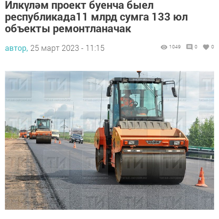
Илкүләм проект буенча быел
республикада11 млрд сумга 133 юл
объекты ремонтланачак
автор,
25 март 2023 - 11:15
1049
0
0