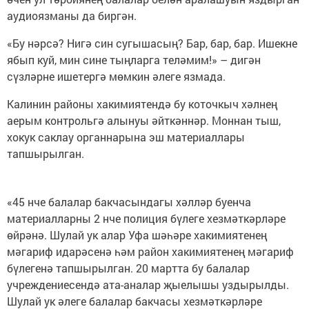
аудиоязманы да биргән.
«Бу нәрсә? Нигә син сугышасың? Бар, бар, бар. Ишекне
ябып куй, мин сине тыңларга теләмим!» – дигән
сүзләрне ишетергә мөмкин әлеге язмада.
Калинин районы хакимиятендә бу коточкыч хәлнең
аерым контрольгә алынуы әйткәннәр. Моннан тыш,
хокук саклау органнарына эш материаллары
тапшырылган.
«45 нче балалар бакчасындагы хәлләр буенча
материалларны 2 нче полиция бүлеге хезмәткәрләре
өйрәнә. Шулай ук алар Уфа шәһәре хакимиятенең
мәгариф идарәсенә һәм район хакимиятенең мәгариф
бүлегенә тапшырылган. 20 мартта бу балалар
учреждениесендә ата-аналар җыелышы уздырылды.
Шулай ук әлеге балалар бакчасы хезмәткәрләре