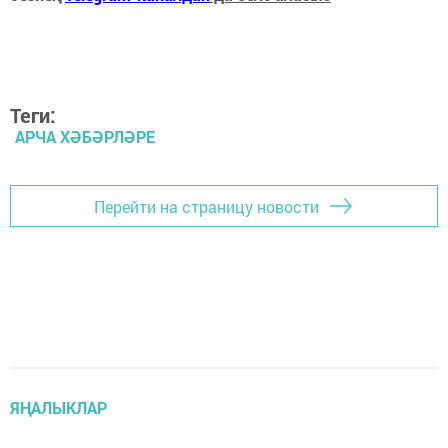
Теги:
АРЧА ХӘБӘРЛӘРЕ
Перейти на страницу новости
ЯҢАЛЫКЛАР