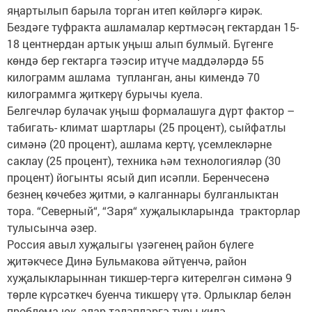
яңартылып барыла торган итеп көйләргә кирәк.
Бездәге туфракта ашламалар кертмәсәң гектардан 15-
18 центнердан артык уңыш алып булмый. Бүгенге
көндә бер гектарга тәэсир итүче маддәләрдә 55
килограмм ашлама тупланган, аны кимендә 70
килограммга җиткерү бурычы куела.
Белгечләр булачак уңыш формалашуга дүрт фактор –
табигать- климат шартлары (25 процент), сыйфатлы
симәнә (20 процент), ашлама кертү, үсемлекләрне
саклау (25 процент), техника һәм технологияләр (30
процент) йогынты ясый дип исәпли. Беренчесенә
безнең көчебез җитми, ә калганнары булганлыктан
тора. “Северный“, “Заря“ хуҗалыкларында тракторлар
тулысынча әзер.
Россия авыл хуҗалыгы үзәгенең район бүлеге
җитәкчесе Динә Бульмакова әйтүенчә, район
хуҗалыкларыннан тикшер-тергә китерелгән симәнә 9
төрле күрсәткеч буенча тикшерү үтә. Орлыклар белән
проблема юк, алар таләпләргә туры килә.