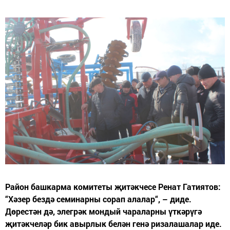
Район башкарма комитеты җитәкчесе Ренат Гатиятов:
“Хәзер бездә семинарны сорап алалар“, – диде.
Дөрестән дә, элегрәк мондый чараларны үткәрүгә
җитәкчеләр бик авырлык белән генә ризалашалар иде.