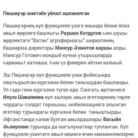
Пөшәңгәр мәктәбе уйлап эшләнелгән
Пөшәңгәрнең күп функцияле үзәге янында безне Апаз
авыл җирлеге башлыгы
Раушан Котдусов
һәм шушы
җирлектәге “Ватан” агрофирмасы” ширкәтенең
башкарма директоры
Мансур Әхмәтов каршы
алды.
Мансур Готович мондый күчмә утырышларда
һәрвакыт катнаша. Һәм үз фикерен әйтми калмый.
Эш Пөшәңгәр күп функцияле үзәк фойесында
оештырылган күргәзмә белән танышудан башланды.
Ул гади генә күргәзмә түгел иде. Сәнгать җитәкчесе
Илүзә Шәвәлиева
кул эшләре, авыл егетләренең төрле
чордагы солдат тормышы, мобилизациягә алынган
егетләр турындагы күргәзмә белән таныштырды.
Әфганстанда һәлак булган авылдашлары
Васыйл
Әһлиуллин
турында да мәгълүматлар тупланган. Күп
функцияле үзәктәге авыл кешесе өчен мөмкинлекләрне