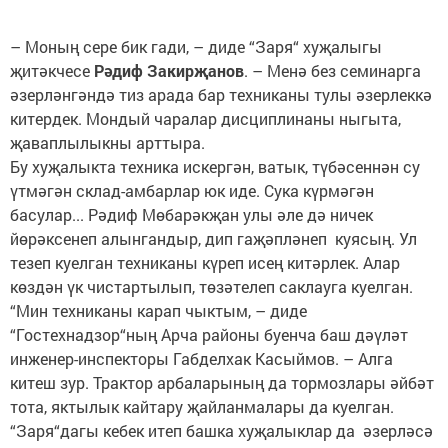
– Моның сере бик гади, – диде “Заря“ хуҗалыгы
җитәкчесе
Рәдиф Закирҗанов
. – Менә без семинарга
әзерләнгәндә тиз арада бар техниканы тулы әзерлеккә
китердек. Мондый чаралар дисциплинаны ныгыта,
җаваплылыкны арттыра.
Бу хуҗалыкта техника искергән, ватык, түбәсеннән су
үтмәгән склад-амбарлар юк иде. Сука күрмәгән
басулар... Рәдиф Мөбарәкҗан улы әле дә ничек
йөрәксенеп алынгандыр, дип гаҗәпләнеп куясың. Ул
тезеп куелган техниканы күреп исең китәрлек. Алар
көздән үк чистартылып, төзәтелеп саклауга куелган.
“Мин техниканы карап чыктым, – диде
“Гостехнадзор“ның Арча районы буенча баш дәүләт
инженер-инспекторы Габделхак Касыймов. – Алга
китеш зур. Трактор арбаларының да тормозлары әйбәт
тота, яктылык кайтару җайланмалары да куелган.
“Заря“дагы кебек итеп башка хуҗалыклар да әзерләсә