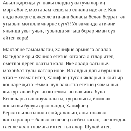
Авыл җирендә ул вакытларда укытучылар иң
мәртәбәле, мөхтәрәм кешеләр санала иде әле. Кая
анда хәзерге шикелле ата-ана баласы белән беррәттән
утырып мөгаллимнәрне сүгү?! Ул заманда әти-әни
янында укытучың турында ялгыш берәр яман сүз
әйтеп кара!
Мәктәпне тәмамлагач, Хәнифне армиягә алалар.
Вәгъдәле яры Фәнисә егетне көтәргә антлар итеп,
өметләндереп озатып кала. Ике арада сагыныч-
мәхәббәт тулы хатлар йөри. Ил алдындагы бурычны
үтәп – хезмәт итеп, Хәнифнең туган якларына кайтыр
көннәре җитә. Әмма шул вакытта егетнең язмышын
кыл урталай бүлгән көтелмәгән вакыйга була.
Кешеләргә ышанучанлыгы, тугрылыгы, йомшак
холыклы булуы аркасында, Хәнифнең
беркатлылыгыннан файдаланып, аны тозакка
каптыралар – башка кешенең гаебен тагып, гаепсездән
гаепле ясап төрмәгә илтеп тыгалар. Шулай итеп,