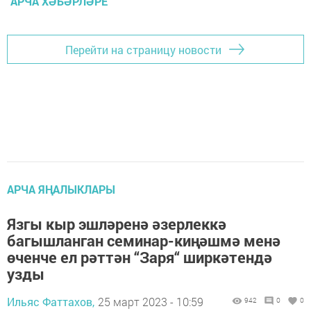
АРЧА ХӘБӘРЛӘРЕ
Перейти на страницу новости
АРЧА ЯҢАЛЫКЛАРЫ
Язгы кыр эшләренә әзерлеккә
багышланган семинар-киңәшмә менә
өченче ел рәттән “Заря“ ширкәтендә
узды
Ильяс Фаттахов,
25 март 2023 - 10:59
942
0
0