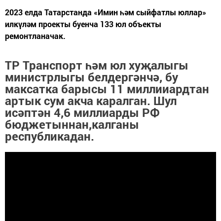
2023 елда Татарстанда «Имин һәм сыйфатлы юллар»
илкүләм проекты буенча 133 юл объекты
ремонтланачак.
ТР Транспорт һәм юл хуҗалыгы
министрлыгы белдергәнчә, бу
максатка барысы 11 миллииардтан
артык сум акча каралган. Шул
исәптән 4,6 миллиарды РФ
бюджетыннан,калганы
республикадан.