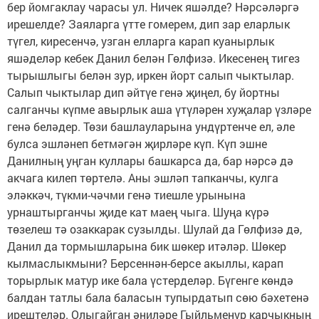
бер йомгаклау чарасы ул. Ничек яшәлде? Нәрсәләргә
ирешелде? Заяларга үтте гомерем, дип зар еларлык
түгел, киресенчә, узган елларга карап куанырлык
яшәделәр кебек Данил белән Гөлфизә. Икесенең тигез
тырышлыгы белән зур, иркен йорт салып чыктылар.
Салып чыктылар дип әйтүе генә җиңел, бу йортны
салганчы күпме авырлык аша үтүләрен хуҗалар үзләре
генә беләдер. Төзи башлауларына ундүртенче ел, әле
булса эшләнеп бетмәгән җирләре күп. Күп эшне
Данилның уңган куллары башкарса да, бар нәрсә дә
акчага килеп төртелә. Аны эшләп тапканчы, кулга
эләккәч, түкми-чәчми генә тиешле урынына
урнаштырганчы җиде кат маең чыга. Шуңа күрә
төзелеш тә озаккарак сузылды. Шулай да Гөлфизә дә,
Данил да тормышларына бик шөкер итәләр. Шөкер
кылмаслыкмыни? Берсеннән-берсе акыллы, карап
торырлык матур ике бала үстерделәр. Бүгенге көндә
балдан татлы бала баласын тупырдатып сөю бәхетенә
ирештеләр. Олыгайган әниләре Гыйльменур карчыкның