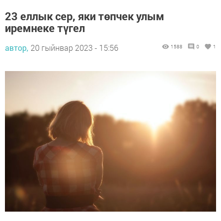
23 еллык сер, яки төпчек улым
иремнеке түгел
автор,
20 гыйнвар 2023 - 15:56
1588
0
1