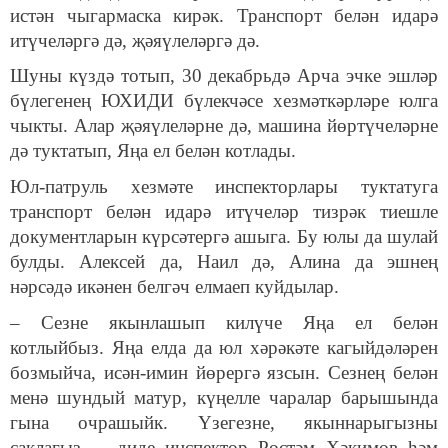
истән чыгармаска кирәк. Транспорт белән идарә
итүчеләргә дә, җәяүлеләргә дә.
Шуны күздә тотып, 30 декабрьдә Арча эчке эшләр
бүлегенең ЮХИДИ бүлекчәсе хезмәткәрләре юлга
чыкты. Алар җәяүлеләрне дә, машина йөртүчеләрне
дә туктатып, Яңа ел белән котлады.
Юл-патруль хезмәте инспекторлары туктатуга
транспорт белән идарә итүчеләр тизрәк тиешле
документларын күрсәтергә ашыга. Бу юлы да шулай
булды. Алексей да, Наил дә, Алина да эшнең
нәрсәдә икәнен белгәч елмаеп куйдылар.
– Сезне якынлашып килүче Яңа ел белән
котлыйбыз. Яңа елда да юл хәрәкәте кагыйдәләрен
бозмыйча, исән-имин йөрергә язсын. Сезнең белән
менә шундый матур, күңелле чаралар барышында
гына очрашыйк. Үзегезне, якыннарыгызны
саклагыз, – диде инспектор Рөстәм Хәкимов һәм