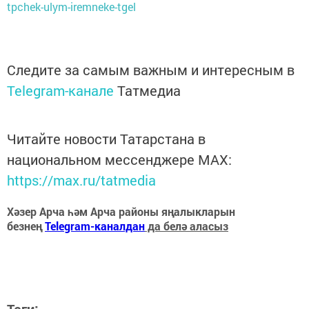
tpchek-ulym-iremneke-tgel
Следите за самым важным и интересным в
Telegram-канале
Татмедиа
Читайте новости Татарстана в
национальном мессенджере MАХ:
https://max.ru/tatmedia
Хәзер Арча һәм Арча районы яңалыкларын
безнең
Telegram-каналдан
да белә аласыз