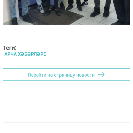
Теги:
АРЧА ХӘБӘРЛӘРЕ
Перейти на страницу новости