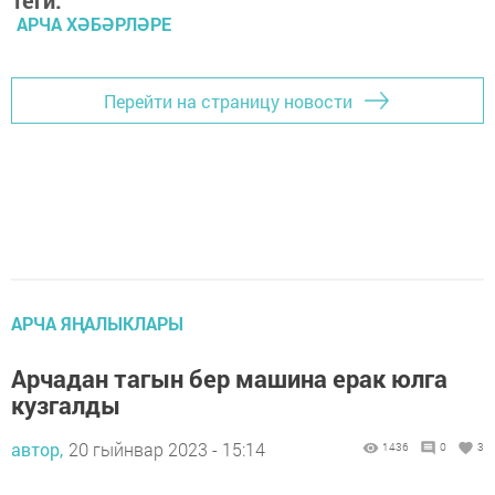
Теги:
АРЧА ХӘБӘРЛӘРЕ
Перейти на страницу новости
АРЧА ЯҢАЛЫКЛАРЫ
Арчадан тагын бер машина ерак юлга
кузгалды
автор,
20 гыйнвар 2023 - 15:14
1436
0
3