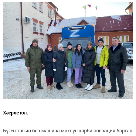
Хәерле юл.
Бүген тагын бер машина махсус хәрби операция барган