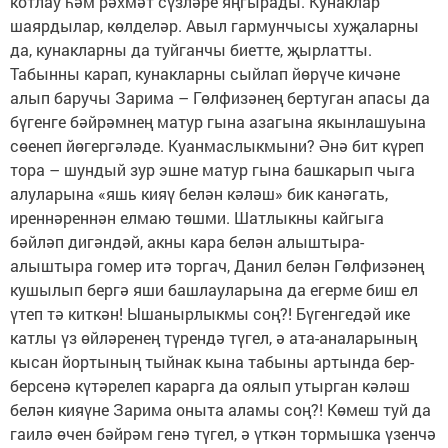
котлау һәм рәхмәт сүзләре яңгырады. Кунаклар
шаярдылар, көлделәр. Авыл гармунчысы хуҗаларны
да, кунакларны да туйганчы биетте, җырлатты.
Табынны карап, кунакларны сыйлап йөрүче кичәне
алып баручы Зарима – Гөлфизәнең бертуган апасы да
бүгенге бәйрәмнең матур гына азагына якынлашуына
сөенеп йөгергәләде. Куанмаслыкмыни? Әнә бит күреп
тора – шундый зур эшне матур гына башкарып чыга
алуларына «яшь кияү белән кәләш» бик канәгать,
иреннәреннән елмаю төшми. Шатлыкны кайгыга
бәйләп дигәндәй, акны кара белән алыштыра-
алыштыра гомер итә торгач, Данил белән Гөлфизәнең
кушылып бергә яши башлауларына да егерме биш ел
үтеп тә киткән! Ышанырлыкмы соң?! Бүгенгедәй ике
катлы үз өйләренең түрендә түгел, ә ата-аналарының
кысан йортының тыйнак кына табыны артында бер-
берсенә күтәрелеп карарга да оялып утырган кәләш
белән кияүне Зарима оныта аламы соң?! Көмеш туй да
гаилә өчен бәйрәм генә түгел, ә үткән тормышка үзенчә