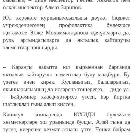
өлкән инспектор Алмаз Зарипов.
Юл хәрәкәте куркынычсызлыгы дәүләт бюджет
учреждениесенең профилактика бүлекчәсе
җитәкчесе Энҗе Мөхәммәтҗанова җәяүлеләргә дә,
руль артындагыларга да яктылык кайтаручы
элементлар тапшырды.
– Караңгы вакытта юл кырыеннан барганда
яктылык кайтаручы элементлар булу мәҗбүри. Бу
үзегез өчен кирәк. Кулланыгыз, балаларыгыз,
якыннарыгызның да исләренә төшерегез, – диде ул.
– Бәйрәмнәр хәвеф-хәтәрсез үтсен, һәр йортка
шатлыклар гына алып килсен.
Каникул көннәрендә ЮХИДИ бүлекчәсе
хезмәткәрләре эш урынында булды. Алай гына да
түгел, киеренке хезмәт атнасы үтте. Чөнки бәйрәм