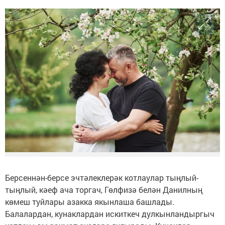
Берсеннән-берсе эчтәлеклерәк котлаулар тыңлый-
тыңлый, кәеф ача торгач, Гөлфизә белән Данилның
көмеш туйлары азакка якынлаша башлады.
Балалардан, кунаклардан искиткеч дулкынландыргыч