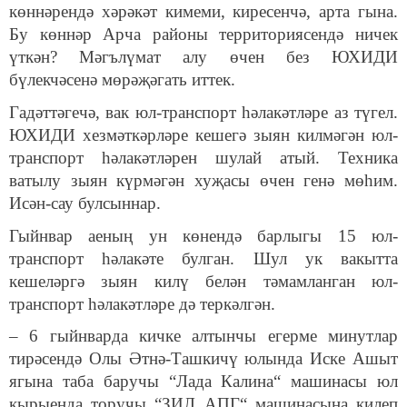
көннәрендә хәрәкәт кимеми, киресенчә, арта гына.
Бу көннәр Арча районы территориясендә ничек
үткән? Мәгълүмат алу өчен без ЮХИДИ
бүлекчәсенә мөрәҗәгать иттек.
Гадәттәгечә, вак юл-транспорт һәлакәтләре аз түгел.
ЮХИДИ хезмәткәрләре кешегә зыян килмәгән юл-
транспорт һәлакәтләрен шулай атый. Техника
ватылу зыян күрмәгән хуҗасы өчен генә мөһим.
Исән-сау булсыннар.
Гыйнвар аеның ун көнендә барлыгы 15 юл-
транспорт һәлакәте булган. Шул ук вакытта
кешеләргә зыян килү белән тәмамланган юл-
транспорт һәлакәтләре дә теркәлгән.
– 6 гыйнварда кичке алтынчы егерме минутлар
тирәсендә Олы Әтнә-Ташкичү юлында Иске Ашыт
ягына таба баручы “Лада Калина“ машинасы юл
кырыенда торучы “ЗИЛ АПГ“ машинасына килеп