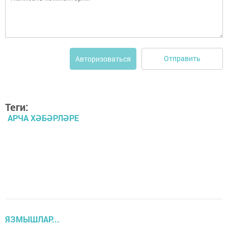
Отправить
Авторизоваться
Теги:
АРЧА ХӘБӘРЛӘРЕ
ЯЗМЫШЛАР...