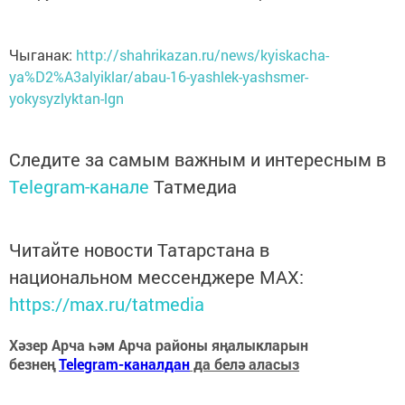
Чыганак:
http://shahrikazan.ru/news/kyiskacha-
ya%D2%A3alyiklar/abau-16-yashlek-yashsmer-
yokysyzlyktan-lgn
Следите за самым важным и интересным в
Telegram-канале
Татмедиа
Читайте новости Татарстана в
национальном мессенджере MАХ:
https://max.ru/tatmedia
Хәзер Арча һәм Арча районы яңалыкларын
безнең
Telegram-каналдан
да белә аласыз