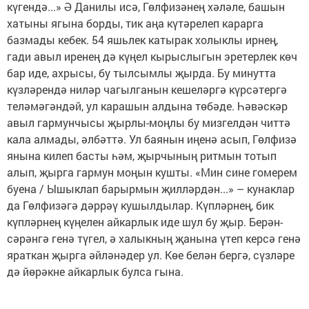
күгендә...» Ә Данилы исә, Гөлфизәнең хәләле, башын
хатыны ягына борды, тик аңа күтәрелеп карарга
базмады кебек. 54 яшьлек катырак холыклы ирнең,
гади авыл иренең дә күңел кырыслыгын эретерлек көч
бар иде, ахрысы, бу тылсымлы җырда. Бу минутта
күзләрендә ниләр чагылганын кешеләргә күрсәтергә
теләмәгәндәй, ул карашын алдына төбәде. Һәвәскәр
авыл гармунчысы җырлы-моңлы бу мизгелдән читтә
кала алмады, әлбәттә. Ул баянын иңенә асып, Гөлфизә
янына килеп басты һәм, җырчының ритмын тотып
алып, җырга гармун моңын кушты. «Мин сине гомерем
буена / Ышыклап барырмын җилләрдән...» – кунаклар
да Гөлфизәгә дәррәү кушылдылар. Күпләрнең, бик
күпләрнең күңелен айкарлык иде шул бу җыр. Берән-
сәрәнгә генә түгел, ә халыкның җанына үтеп керсә генә
яраткан җырга әйләнәдер ул. Көе белән бергә, сүзләре
дә йөрәкне айкарлык булса гына.