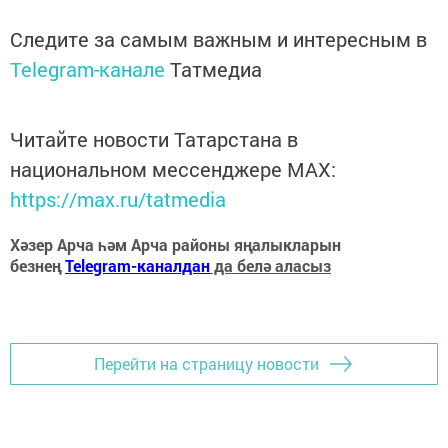
Следите за самым важным и интересным в
Telegram-канале
Татмедиа
Читайте новости Татарстана в
национальном мессенджере MАХ:
https://max.ru/tatmedia
Хәзер Арча һәм Арча районы яңалыкларын
безнең
Telegram-каналдан
да белә аласыз
Перейти на страницу новости