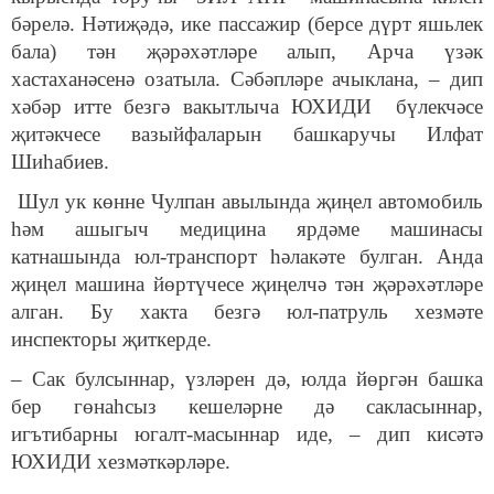
бәрелә. Нәтиҗәдә, ике пассажир (берсе дүрт яшьлек
бала) тән җәрәхәтләре алып, Арча үзәк
хастаханәсенә озатыла. Сәбәпләре ачыклана, – дип
хәбәр итте безгә вакытлыча ЮХИДИ бүлекчәсе
җитәкчесе вазыйфаларын башкаручы Илфат
Шиһабиев.
Шул ук көнне Чулпан авылында җиңел автомобиль
һәм ашыгыч медицина ярдәме машинасы
катнашында юл-транспорт һәлакәте булган. Анда
җиңел машина йөртүчесе җиңелчә тән җәрәхәтләре
алган. Бу хакта безгә юл-патруль хезмәте
инспекторы җиткерде.
– Сак булсыннар, үзләрен дә, юлда йөргән башка
бер гөнаһсыз кешеләрне дә сакласыннар,
игътибарны югалт-масыннар иде, – дип кисәтә
ЮХИДИ хезмәткәрләре.