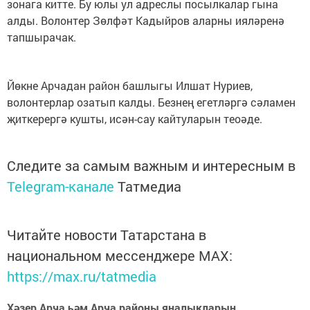
зонага китте. Бу юлы ул адреслы посылкалар гына
алды. Волонтер Зөлфәт Кадыйров аларны ияләренә
тапшырачак.
Йөкне Арчадан район башлыгы Илшат Нуриев,
волонтерлар озатып калды. Безнең егетләргә сәламен
җиткерергә кушты, исән-сау кайтуларын теоәде.
Следите за самым важным и интересным в
Telegram-канале
Татмедиа
Читайте новости Татарстана в
национальном мессенджере MАХ:
https://max.ru/tatmedia
Хәзер Арча һәм Арча районы яңалыкларын