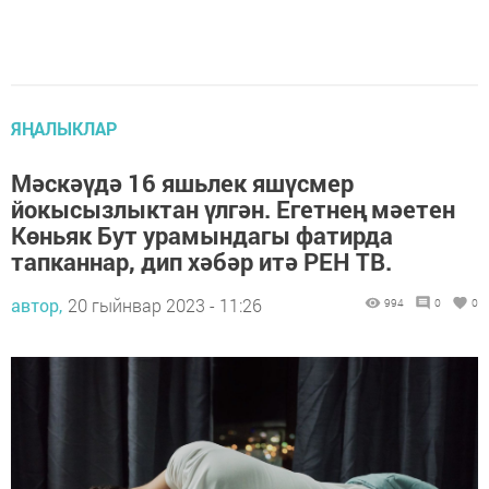
ЯҢАЛЫКЛАР
Мәскәүдә 16 яшьлек яшүсмер
йокысызлыктан үлгән. Егетнең мәетен
Көньяк Бут урамындагы фатирда
тапканнар, дип хәбәр итә РЕН ТВ.
автор,
20 гыйнвар 2023 - 11:26
994
0
0