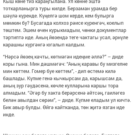
Кыш көне тиз караңгылана. Ул көнне эштә
тоткарланырга туры килде. Берзаман урамда бер
шәүлә күренде. Күңелгә шом керде, кем булырга
мөмкин бу? Бусагада колхоз рәисе күренгәч, коелып
төштем. Эшем өчен курыкмадым, чөнки документлар
тәртиптә иде. Аның йөзендә теге чактагы усал, әрнүле
карашны күргәнгә югалып калдым.
“Нәрсә йөзең качты, көтмәгән идеңме әллә?” – диде
коры гына. Мин дәшмәгәч: “Аның каравы бу мизгелне
мин көттем. Гомер буе көттем”, - дип өстемә килә
башлады. Күпме генә кычкырсам да, карышсам да,
аның зур гәүдәсенә, көчле кулларына каршы тора
алмадым. “Әгәр бу хакта берәрсенә әйтсәң, гаиләгез
белән авылдан сөрәм”, – диде. Күпме еладым ул кичтә.
Бик авыр булды. Өйгә кайтканда, төн җитә язган иде
инде.