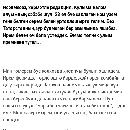
Исәнмесез, хөрмәтле редакция. Кулыма каләм
алуымның сәбәбе шул: 23 ел буе саклаган һәм үзем
генә белгән серем белән уртаклашырга телим. Без
Татарстанның зур булмаган бер авылында яшибез.
Ирем белән өч бала үстердек. Әмма төпчек улым
иремнеке түгел...
Мин гомерем буе колхозда хисапчы булып эшләдем.
Ирем фермада төрле эштә йөрде, җәйләрен комбайнга
да утырталар иде. Колхоз рәисе яшьтән үк миңа күз
атты, ләкин тиз кызып китүчән булуы аркасында мин
аны беркайчан да яныма якын җибәрмәдем. Шул
вакытта ук ул: “Барыбер үземнеке итәм бит сине”, – дия
иде. Мин хәзерге иремә кияүгә чыгып, бәхетле генә
яшәдек.