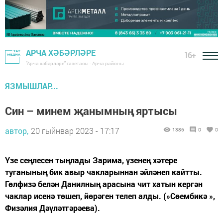
АРЧА ХӘБӘРЛӘРЕ
16+
"Арча хәбәрләре" газетасы - Арча районы
ЯЗМЫШЛАР...
Син – минем җанымның яртысы
автор,
20 гыйнвар 2023 - 17:17
1386
0
0
Үзе сеңлесен тыңлады Зарима, үзенең хәтере
туганының бик авыр чакларыннан әйләнеп кайтты.
Гөлфизә белән Данилның арасына чит хатын кергән
чаклар исенә төшеп, йөрәген телеп алды. (»Сөембикә »,
Физәлия Дәүләтгәрәева).