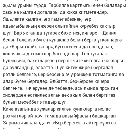
җылы урыны түрдә. Тәрбияле картлыгы өчен балалары
хакына кылган догалары да юкка китмәгәндер.
Яшьлектә кылган һәр гамәлебезнең, һәр
адымыбызның әҗерен олыгайгач күрүебез хактыр
шул. Бар яктан да түгәрәк бәхетнең ияләре – Данил
белән Гөлфизә бүген кунаклар белән бергә үткәннәргә
дә «барып кайттылар», бүгенгесенә дә сөенделәр,
киләчәккә дә өметләр багладылар. Гел түгәрәк
булмыйча, бәхетләренең бер як чите кителгән чаклары
да булгандыр, әлбәттә. Шул китек җирен бергәләп
рәтли белгәнгә, бер-берсенә ачу-рәнҗеш тотмаганга да
алар бүген бергәдер. Әлбәттә, бер-берсен кичерә
белгәнгә. Кичерүнең дә төбендә, асылында ярсыган
хисләрдән өстенлек алган аек акыл белән бертигез
булып мәхәббәт ятадыр шул.
Кичә азагында хуҗалар килгән кунакларга ихлас
рәхмәтләр әйткәч, тамада вазыйфасын башкарган
Зарима «яшьләрдән»: «Бер-берегезгә әйтер сүзегез