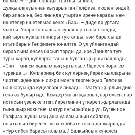
бармы?» – дип сорады. Шатлыгыннан,
дулкынлануыннан кызарынган Гөлфизә, икеләнгәндәй,
бер апасына, бер янында утырган иренә карады һәм
ишетелер-ишетелмәс кенә: «Бар», – диде дә уртага
чыкты. Үзара гөрләшкән кунаклар тынып калды,
кайтырга кузгалганнары тукталды, һәм барысы да
игътибарын Гөлфизәгә юнәлтте. Ә ул уйлангандай
бераз гына өнсез басып торды да, ире Данилга туп-
туры карап, күпләргә таныш булган җырны башлады:
«Син – минем җанымның яртысы, / Яшисең йөрәгем
түрендә...» Күпләрнең, бик күпләрнең йөрәк кылларына
чиртеп, җаннарын сихри моңга төргән җыр Гөлфизә
башкаруында күңелләрне айкады... Матур җырлый дию
генә әз булыр иде. Кемдер язган җырның һәр сүзен, һәр
нотасын үзенеке итеп, йөрәгеннән үткәреп җырлаганда
гына җыр искиткеч матур яңгырыйдыр ул. Бүген исә
Гөлфизә шушы моң аша үз язмышын сөйләде,
онытылып-бирелеп, үз мәхәббәте хакында җырлады:
«Нур сибеп барасы юлыма, / Балкыйсың күңелем