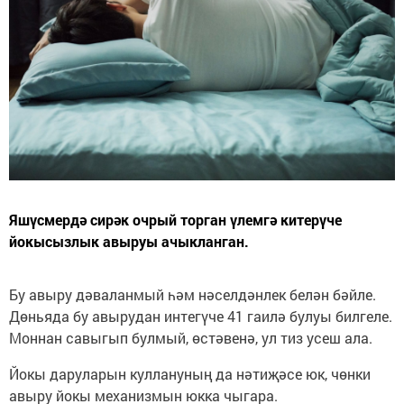
Яшүсмердә сирәк очрый торган үлемгә китерүче
йокысызлык авыруы ачыкланган.
Бу авыру дәваланмый һәм нәселдәнлек белән бәйле.
Дөньяда бу авырудан интегүче 41 гаилә булуы билгеле.
Моннан савыгып булмый, өстәвенә, ул тиз усеш ала.
Йокы даруларын куллануның да нәтиҗәсе юк, чөнки
авыру йокы механизмын юкка чыгара.