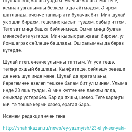
Шуннан соң балага уздым. Өченче балага. Билгеле,
кемнән узганымны беркемгә дә әйтмәдем. Ә ирем
шатланды, өченче тапкыр әти булачак бит! Мин шулай
ук эшли бирдем, тешемне кысып түздем, сабыр иттем.
Теге зат миңа башка бәйләнмәде. Әмма миңа булган
мөнәсәбәте үзгәрде. Мин кырысрак җавап бирсәм, ул
йомшаграк сөйләшә башлады. Эш хакымны да бераз
күтәрде.
Шулай итеп, өченче улымны таптым. Ул үсә төшә,
тегеңә охшый башлады. Кыяфәте дә, сөйләшү рәвеше
дә нәкъ шул инде менә. Шулай да яратам аны,
йөрәгемнән өзелеп төшкән балам бит ул минем. Улыма
инде 23 яшь тулды. Ә мин күптәннән лаеклы ялда,
оныклар үстерәбез. Бар да яхшы, шөкер. Теге караңгы
кич тә төшкә керми хәзер, ерагая бара...
Исемем редакция өчен генә.
http://shahrikazan.ru/news/әy-yazmyish/23-ellyk-ser-yaki-