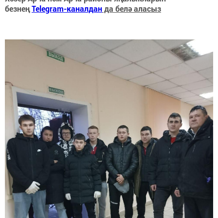
безнең
Telegram-каналдан
да белә аласыз