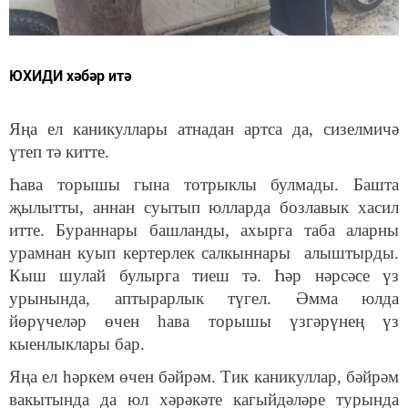
ЮХИДИ хәбәр итә
Яңа ел каникуллары атнадан артса да, сизелмичә
үтеп тә китте.
Һава торышы гына тотрыклы булмады. Башта
җылытты, аннан суытып юлларда бозлавык хасил
итте. Бураннары башланды, ахырга таба аларны
урамнан куып кертерлек салкыннары алыштырды.
Кыш шулай булырга тиеш тә. Һәр нәрсәсе үз
урынында, аптырарлык түгел. Әмма юлда
йөрүчеләр өчен һава торышы үзгәрүнең үз
кыенлыклары бар.
Яңа ел һәркем өчен бәйрәм. Тик каникуллар, бәйрәм
вакытында да юл хәрәкәте кагыйдәләре турында