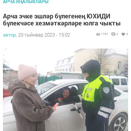
АРЧА ЯҢАЛЫКЛАРЫ
Арча эчке эшләр бүлегенең ЮХИДИ
бүлекчәсе хезмәткәрләре юлга чыкты
автор,
20 гыйнвар 2023 - 15:02
1707
0
0