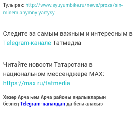
Тулырак:
http://www.syuyumbike.ru/news/proza/sin-
minem-anymny-yartysy
Следите за самым важным и интересным в
Telegram-канале
Татмедиа
Читайте новости Татарстана в
национальном мессенджере MАХ:
https://max.ru/tatmedia
Хәзер Арча һәм Арча районы яңалыкларын
безнең
Telegram-каналдан
да белә аласыз