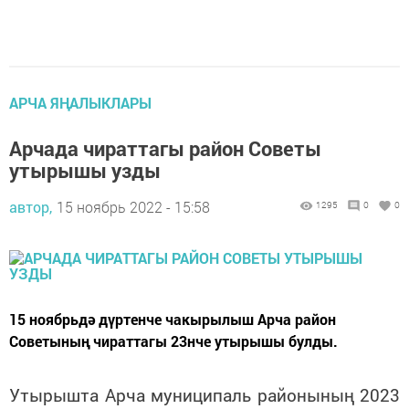
АРЧА ЯҢАЛЫКЛАРЫ
Арчада чираттагы район Советы
утырышы узды
автор,
15 ноябрь 2022 - 15:58
1295
0
0
15 ноябрьдә дүртенче чакырылыш Арча район
Советының чираттагы 23нче утырышы булды.
Утырышта Арча муниципаль районының 2023