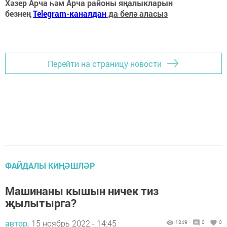
Хәзер Арча һәм Арча районы яңалыкларын
безнең
Telegram-каналдан
да белә аласыз
Перейти на страницу новости
ФАЙДАЛЫ КИҢӘШЛӘР
Машинаны кышын ничек тиз
җылытырга?
автор,
15 ноябрь 2022 - 14:45
1349
0
0