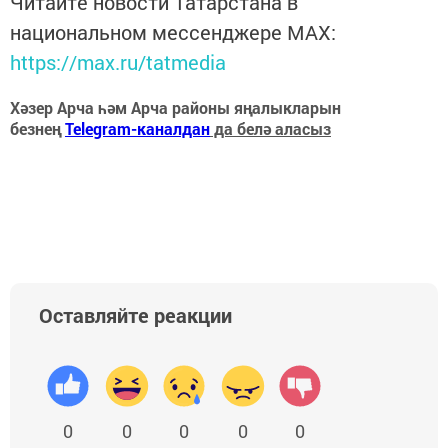
Читайте новости Татарстана в
национальном мессенджере MАХ:
https://max.ru/tatmedia
Хәзер Арча һәм Арча районы яңалыкларын
безнең
Telegram-каналдан
да белә аласыз
Оставляйте реакции
0
0
0
0
0