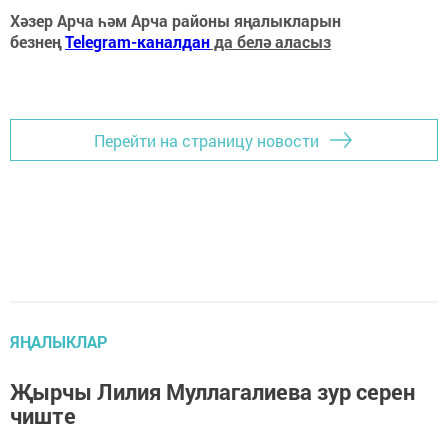
Хәзер Арча һәм Арча районы яңалыкларын
безнең
Telegram-каналдан
да белә аласыз
Перейти на страницу новости
ЯҢАЛЫКЛАР
Җырчы Лилия Муллагалиева зур серен
чиште