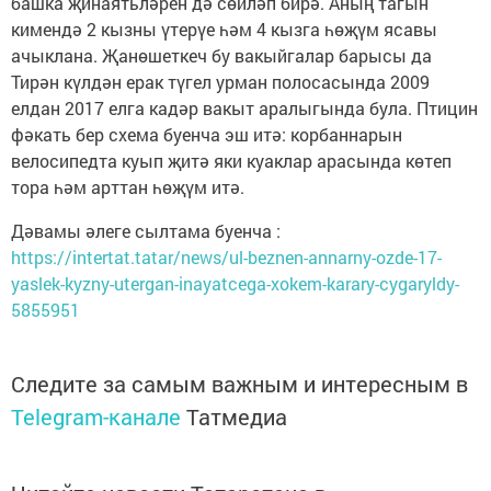
башка җинаятьләрен дә сөйләп бирә. Аның тагын
кимендә 2 кызны үтерүе һәм 4 кызга һөҗүм ясавы
ачыклана. Җанөшеткеч бу вакыйгалар барысы да
Тирән күлдән ерак түгел урман полосасында 2009
елдан 2017 елга кадәр вакыт аралыгында була. Птицин
фәкать бер схема буенча эш итә: корбаннарын
велосипедта куып җитә яки куаклар арасында көтеп
тора һәм арттан һөҗүм итә.
Дәвамы әлеге сылтама буенча :
https://intertat.tatar/news/ul-beznen-annarny-ozde-17-
yaslek-kyzny-utergan-inayatcega-xokem-karary-cygaryldy-
5855951
Следите за самым важным и интересным в
Telegram-канале
Татмедиа