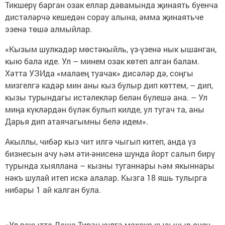
Тикшерү барган озак еллар дәвамында җинаять буенча
дистәләрчә кешедән сорау алына, әмма җинаятьче
эзенә төшә алмыйлар.
«Кызым шулкадәр мөстәкыйль, үз-үзенә нык ышанган,
кыю бала иде. Ул – минем озак көтеп алган балам.
Хәтта УЗИда «малаең туачак» дисәләр дә, соңгы
мизгелгә кадәр мин аны кыз булыр дип көттем, – дип,
кызы турындагы истәлекләр белән бүлешә ана. – Ул
миңа күкләрдән бүләк булып килде, ул тугач та, аны
Дарья дип атаячагымны белә идем».
Акыллы, чибәр кыз чит илгә чыгып китеп, анда үз
бизнесын ачу һәм әти-әнисенә шунда йорт салып бирү
турында хыяллана – кызны туганнары һәм якыннары
нәкъ шулай итеп искә алалар. Кызга 18 яшь тулырга
нибары 1 ай калган була.
«Ул вакытта Даша Тирән күлгә махсус кызыныр өчен