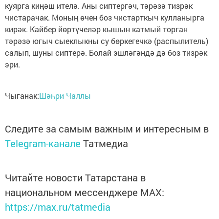
куярга киңәш ителә. Аны сиптергәч, тәрәзә тизрәк
чистарачак. Моның өчен боз чистарткыч кулланырга
кирәк. Кайбер йөртүчеләр кышын катмый торган
тәрәзә югыч сыеклыкны су бөркегечкә (распылитель)
салып, шуны сиптерә. Болай эшләгәндә дә боз тизрәк
эри.
Чыганак:
Шәһри Чаллы
Следите за самым важным и интересным в
Telegram-канале
Татмедиа
Читайте новости Татарстана в
национальном мессенджере MАХ:
https://max.ru/tatmedia