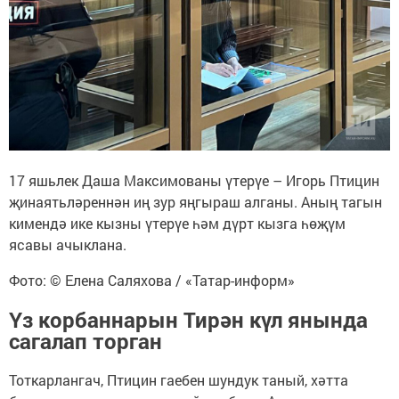
17 яшьлек Даша Максимованы үтерүе – Игорь Птицин
җинаятьләреннән иң зур яңгыраш алганы. Аның тагын
кимендә ике кызны үтерүе һәм дүрт кызга һөҗүм
ясавы ачыклана.
Фото: © Елена Саляхова / «Татар-информ»
Үз корбаннарын Тирән күл янында
сагалап торган
Тоткарлангач, Птицин гаебен шундук таный, хәтта