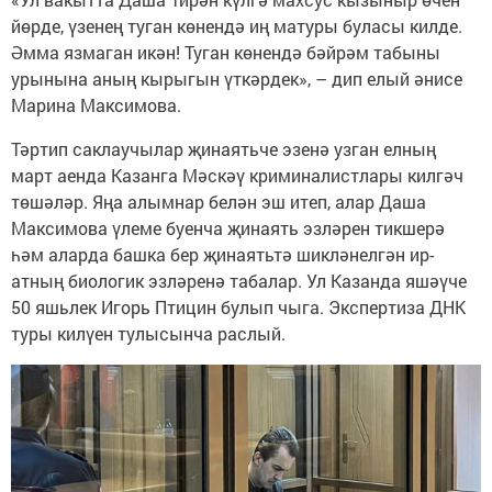
йөрде, үзенең туган көнендә иң матуры буласы килде.
Әмма язмаган икән! Туган көнендә бәйрәм табыны
урынына аның кырыгын үткәрдек», – дип елый әнисе
Марина Максимова.
Тәртип саклаучылар җинаятьче эзенә узган елның
март аенда Казанга Мәскәү криминалистлары килгәч
төшәләр. Яңа алымнар белән эш итеп, алар Даша
Максимова үлеме буенча җинаять эзләрен тикшерә
һәм аларда башка бер җинаятьтә шикләнелгән ир-
атның биологик эзләренә табалар. Ул Казанда яшәүче
50 яшьлек Игорь Птицин булып чыга. Экспертиза ДНК
туры килүен тулысынча раслый.