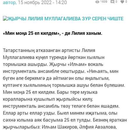
автор,
15 ноябрь 2022 - 14:20
1639
0
0
«Мин моңа 25 ел килдем», - ди Лилия ханым.
Татарстанның атказанган артисты Лилия
Муллагалиева күңел түрендә йөрткән хыялын
тормышка ашырды. Җырчы «Илһам» вокаль
инструменталь ансамбле оештырды. «Ниһаять, мин
бүген әле беркемгә дә әйтмәгән олы яңалыгым,
күптәнге хыялымның тормышка ашуы белән бүлешәм.
Мин моңа 25 ел килдем. Бары тере музыка
коралларына кушылып җырлыйсы килү,
инструменталь ансамбль төзү теләге белән яшәдем.
Еллар арты еллар узды. Быел минем иҗатыма, олы
сәхнә юлыма аяк басуыма 25 ел тулды. Безнең яраткан
җырчыларыбыз: Илһам Шакиров, Әлфия Авзалова,