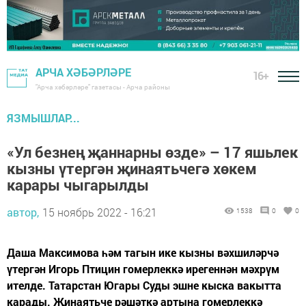
АРЧА ХӘБӘРЛӘРЕ
16+
"Арча хәбәрләре" газетасы - Арча районы
ЯЗМЫШЛАР...
«Ул безнең җаннарны өзде» – 17 яшьлек
кызны үтергән җинаятьчегә хөкем
карары чыгарылды
автор,
15 ноябрь 2022 - 16:21
1538
0
0
Даша Максимова һәм тагын ике кызны вәхшиләрчә
үтергән Игорь Птицин гомерлеккә ирегеннән мәхрүм
ителде. Татарстан Югары Суды эшне кыска вакытта
карады. Җинаятьче рәшәткә артына гомерлеккә