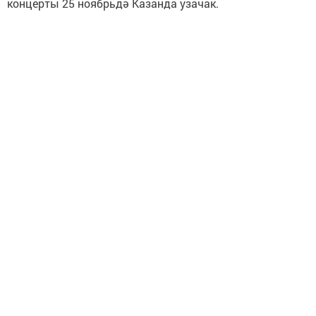
концерты 25 ноябрьдә Казанда узачак.
Фото Лилия Муллагалиевадан алынды.
Чыганак:
Шәһри Чаллы
Следите за самым важным и интересным в
Telegram-канале
Татмедиа
Читайте новости Татарстана в
национальном мессенджере MАХ:
https://max.ru/tatmedia
Хәзер Арча һәм Арча районы яңалыкларын
безнең
Telegram-каналдан
да белә аласыз