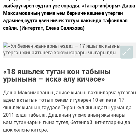
җибәрүләрен судтан үзе сорады. «Татар-информ» Даша
Максимованың үлеме һәм берничә кешене үтергән
адәмнең судта үзен ничек тотуы хакында тәфсилләп
сөйли. (Интертат, Елена Саляхова)
«18 яшьлек туган көн табыны
урынына – искә алу кичәсе»
Даша Максимованың әнисе кызын вәхшиләрчә үтергән
адәм актыгын тотып хөкем итүләрен 10 ел көтә. 17
яшьлек кызның гәүдәсе Тирән күл янындагы урманда
2011 елда табыла. Дашаның үлеме аның якыннары
һәм туганнарын гына түгел, бөтенләй чит-ятларны да
шок хәленә китерә.