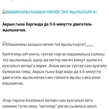
Акрын гына барганда да 5-6 минутта двигатель
җылыначак.
Белгечләр әйтүенчә, туктап торган машинаның салоны
тиз җылынмый, шуңа да мотор ике-өч минут эшләгәч,
кузгалып китәргә кирәк. Әмма кисәк туктау һәм кузгалу
булмаска тиеш. Акрын гына барганда да 5-6 минутта
двигатель җылыначак һәм салонга җылы һава килә
башлаячак.
Әгәр тәрәзә бозланып каткан һәм кузгалып китү
мөмкин түгел икән, “антилед” дигән сыеклык алып