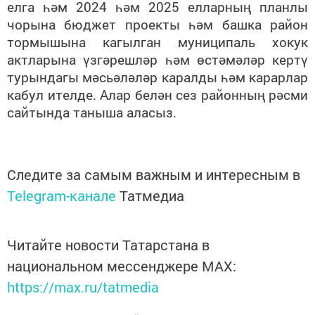
елга һәм 2024 һәм 2025 елларның планлы
чорына бюджет проекты һәм башка район
тормышына кагылган муниципаль хокук
актларына үзгәрешләр һәм өстәмәләр кертү
турындагы мәсьәләләр каралды һәм карарлар
кабул ителде. Алар белән сез районның рәсми
сайтында таныша аласыз.
Следите за самым важным и интересным в
Telegram-канале
Татмедиа
Читайте новости Татарстана в
национальном мессенджере MАХ:
https://max.ru/tatmedia