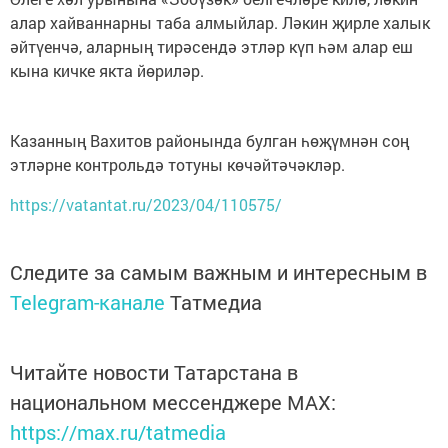
алар хайваннарны таба алмыйлар. Ләкин җирле халык
әйтүенчә, аларның тирәсендә этләр күп һәм алар еш
кына кичке якта йөриләр.
Казанның Вахитов районында булган һөҗүмнән соң
этләрне контрольдә тотуны көчәйтәчәкләр.
https://vatantat.ru/2023/04/110575/
Следите за самым важным и интересным в
Telegram-канале
Татмедиа
Читайте новости Татарстана в
национальном мессенджере MАХ:
https://max.ru/tatmedia