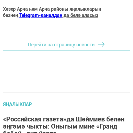
Хәзер Арча һәм Арча районы яңалыкларын
безнең
Telegram-каналдан
да белә аласыз
Перейти на страницу новости
ЯҢАЛЫКЛАР
«Российская газета»да Шәймиев белән
әңгәмә чыкты: Оныгым мине «Гранд