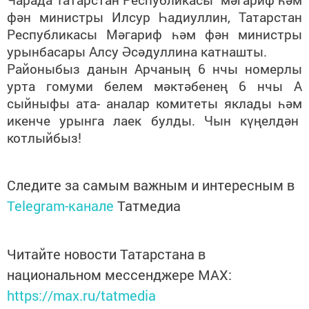
фән министры Илсур Һадиуллин, Татарстан
Республикасы Мәгариф һәм фән министры
урынбасары Алсу Әсәдуллина катнашты.
Районыбыз данын Арчаның 6 нчы номерлы
урта гомуми белем мәктәбенең 6 нчы А
сыйныфы ата- аналар комитеты яклады һәм
икенче урынга лаек булды. Чын күңелдән
котлыйбыз!
Следите за самым важным и интересным в
Telegram-канале
Татмедиа
Читайте новости Татарстана в
национальном мессенджере MАХ:
https://max.ru/tatmedia