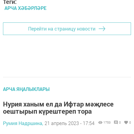
Теги:
АРЧА ХӘБӘРЛӘРЕ
Перейти на страницу новости
АРЧА ЯҢАЛЫКЛАРЫ
Нурия ханым ел да Ифтар мәҗлесе
оештырып күрештереп тора
Румия Надршина,
21 апрель 2023 - 17:54
1753
0
0