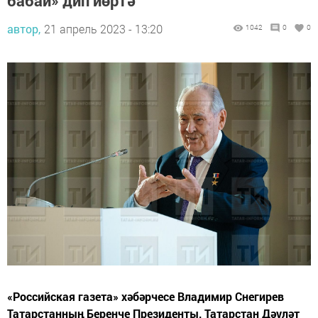
бабай» дип йөртә
автор,
21 апрель 2023 - 13:20
1042
0
0
«Российская газета» хәбәрчесе Владимир Снегирев
Татарстанның Беренче Президенты, Татарстан Дәүләт