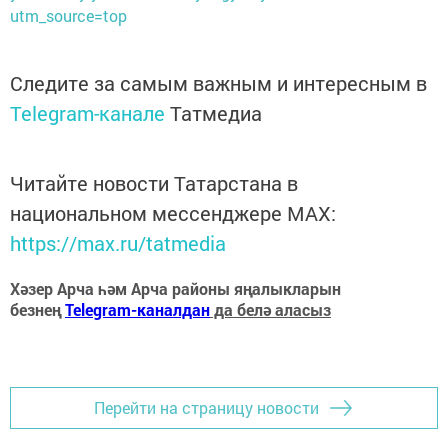
utm_source=top
Следите за самым важным и интересным в
Telegram-канале
Татмедиа
Читайте новости Татарстана в
национальном мессенджере MАХ:
https://max.ru/tatmedia
Хәзер Арча һәм Арча районы яңалыкларын
безнең
Telegram-каналдан
да белә аласыз
Перейти на страницу новости