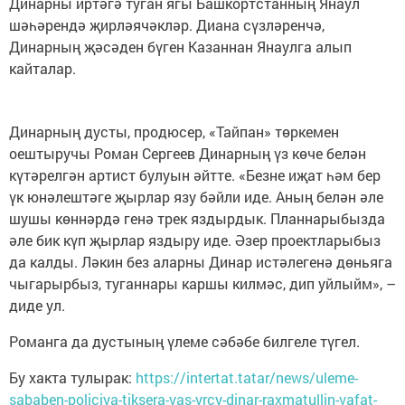
Динарны иртәгә туган ягы Башкортстанның Янаул
шәһәрендә җирләячәкләр. Диана сүзләренчә,
Динарның җәсәден бүген Казаннан Янаулга алып
кайталар.
Динарның дусты, продюсер, «Тайпан» төркемен
оештыручы Роман Сергеев Динарның үз көче белән
күтәрелгән артист булуын әйтте. «Безне иҗат һәм бер
үк юнәлештәге җырлар язу бәйли иде. Аның белән әле
шушы көннәрдә генә трек яздырдык. Планнарыбызда
әле бик күп җырлар яздыру иде. Әзер проектларыбыз
да калды. Ләкин без аларны Динар истәлегенә дөньяга
чыгарырбыз, туганнары каршы килмәс, дип уйлыйм», –
диде ул.
Романга да дустының үлеме сәбәбе билгеле түгел.
Бу хакта тулырак:
https://intertat.tatar/news/uleme-
sababen-policiya-tiksera-yas-yrcy-dinar-raxmatullin-vafat-