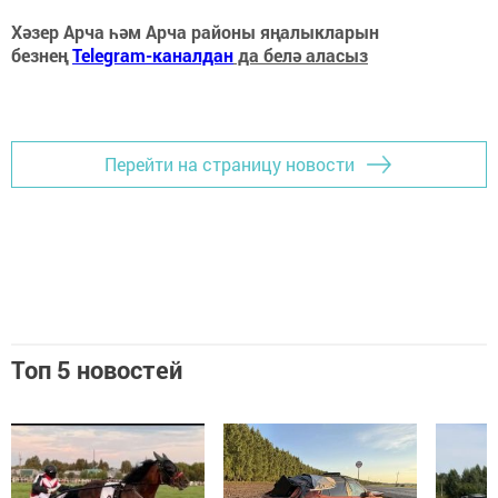
Хәзер Арча һәм Арча районы яңалыкларын
безнең
Telegram-каналдан
да белә аласыз
Перейти на страницу новости
Топ 5 новостей