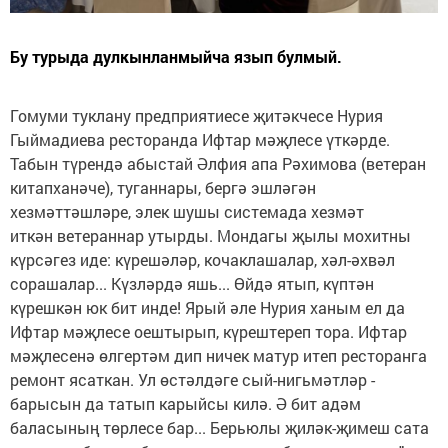
Бу турыда дулкынланмыйча язып булмый.
Гомуми туклану предприятиесе җитәкчесе Нурия
Гыймадиева ресторанда Ифтар мәҗлесе үткәрде.
Табын түрендә абыстай Әлфия апа Рәхимова (ветеран
китапханәче), туганнары, бергә эшләгән
хезмәттәшләре, элек шушы системада хезмәт
иткән ветераннар утырды. Мондагы җылы мохитны
күрсәгез иде: күрешәләр, кочаклашалар, хәл-әхвәл
сорашалар... Күзләрдә яшь... Өйдә ятып, күптән
күрешкән юк бит инде! Ярый әле Нурия ханым ел да
Ифтар мәҗлесе оештырып, күрештереп тора. Ифтар
мәҗлесенә өлгертәм дип ничек матур итеп ресторанга
ремонт ясаткан. Ул өстәлдәге сый-нигьмәтләр -
барысын да татып карыйсы килә. Ә бит адәм
баласының төрлесе бар... Берьюлы җиләк-җимеш сата