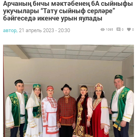
Арчаның 6нчы мәктәбенең 6А сыйныфы
укучылары “Тату сыйныф серләре”
бәйгеседә икенче урын яулады
автор,
21 апрель 2023 - 20:30
1095
0
0