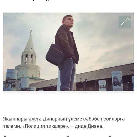
Якыннары әлегә Динарның үлеме сәбәбен сөйләргә
теләми. «Полиция тикшерә», – диде Диана.