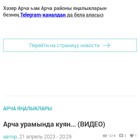
Хәзер Арча һәм Арча районы яңалыкларын
безнең
Telegram-каналдан
да белә аласыз
Перейти на страницу новости
АРЧА ЯҢАЛЫКЛАРЫ
Арча урамында куян... (ВИДЕО)
автор,
21 апрель 2023 - 20:29
1216
0
1