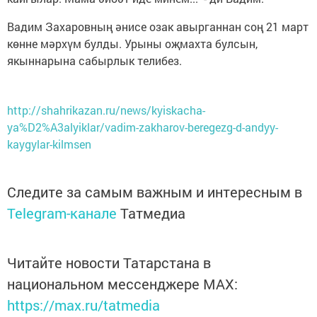
Вадим Захаровның әнисе озак авырганнан соң 21 март
көнне мәрхүм булды. Урыны оҗмахта булсын,
якыннарына сабырлык телибез.
http://shahrikazan.ru/news/kyiskacha-
ya%D2%A3alyiklar/vadim-zakharov-beregezg-d-andyy-
kaygylar-kilmsen
Следите за самым важным и интересным в
Telegram-канале
Татмедиа
Читайте новости Татарстана в
национальном мессенджере MАХ:
https://max.ru/tatmedia