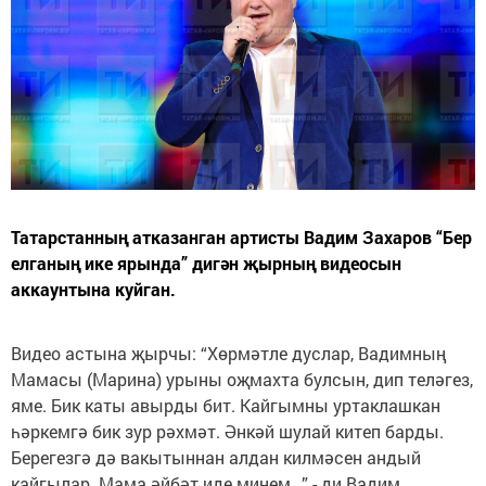
Татарстанның атказанган артисты Вадим Захаров “Бер
елганың ике ярында” дигән җырның видеосын
аккаунтына куйган.
Видео астына җырчы: “Хөрмәтле дуслар, Вадимның
Мамасы (Марина) урыны оҗмахта булсын, дип теләгез,
яме. Бик каты авырды бит. Кайгымны уртаклашкан
һәркемгә бик зур рәхмәт. Әнкәй шулай китеп барды.
Берегезгә дә вакытыннан алдан килмәсен андый
кайгылар. Мама әйбәт иде минем...” - ди Вадим.