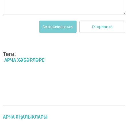
Отправить
Авторизоваться
Теги:
АРЧА ХӘБӘРЛӘРЕ
АРЧА ЯҢАЛЫКЛАРЫ