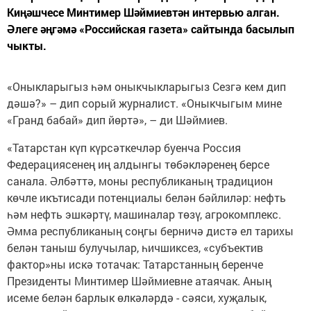
Киңәшчесе Минтимер Шәймиевтән интервью алган.
Әлеге әңгәмә «Российская газета» сайтында басылып
чыкты.
«Оныкларыгыз һәм оныкчыкларыгыз Сезгә кем дип
дәшә?» – дип сорый журналист. «Оныкчыгым мине
«Гранд бабай» дип йөртә», – ди Шәймиев.
«Татарстан күп күрсәткечләр буенча Россия
Федерациясенең иң алдынгы төбәкләренең берсе
санала. Әлбәттә, моны республиканың традицион
көчле икътисади потенциалы белән бәйлиләр: нефть
һәм нефть эшкәртү, машиналар төзү, агрокомплекс.
Әмма республиканың соңгы берничә дистә ел тарихы
белән таныш булучылар, һичшиксез, «субъектив
фактор»ны искә тотачак: Татарстанның беренче
Президенты Минтимер Шәймиевне атаячак. Аның
исеме белән барлык өлкәләрдә - сәяси, хуҗалык,