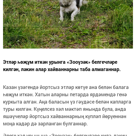
Этләр һөҗүм иткән урынга «Зооүзәк» белгечләре
килгән, ләкин алар хайваннарны таба алмаганнар.
Казан үзәгендә йортсыз этләр көтүе ана белән балага
һөҗүм иткән. Хатын аларны петарда ярдәмендә генә
куркыта алган. Аңа баласын үз гәүдәсе белән капларга
туры килгән. Күңелсез хәл мәктәп янында була, анда
яшәүчеләр йортсыз хайваннарның күпләп йөрүеннән
моңа кадәр дә зарланган булганнар.
Әлеге хәл урынына «Зооүзәк» белгечләре килә, ләкин