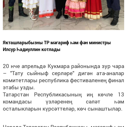
Якташларыбызны ТР мәгариф һәм фән министры
Илсур Һадиуллин котлады
20 нче апрельдә Кукмара районында зур чара
– "Тату сыйныф серләре" дигән ата-аналар
комитетлары республика фестиваленең финал
этабы узды.
Татарстан Республикасының иң көчле 13
командасы үзләренең сәләт һәм
осталыкларын күрсәттеләр, көч сынаштылар.
Чарада Татарстан Республикасы мәгариф һәм