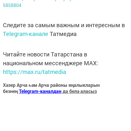
5858804
Следите за самым важным и интересным в
Telegram-канале
Татмедиа
Читайте новости Татарстана в
национальном мессенджере MАХ:
https://max.ru/tatmedia
Хәзер Арча һәм Арча районы яңалыкларын
безнең
Telegram-каналдан
да белә аласыз