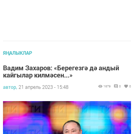
ЯҢАЛЫКЛАР
Вадим Захаров: «Берегезгә дә андый
кайгылар килмәсен...»
автор,
21 апрель 2023 - 15:48
1679
0
0