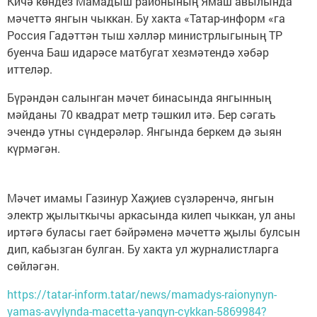
Кичә көндез Мамадыш районының Ямаш авылында
мәчеттә янгын чыккан. Бу хакта «Татар-информ «га
Россия Гадәттән тыш хәлләр министрлыгының ТР
буенча Баш идарәсе матбугат хезмәтендә хәбәр
иттеләр.
Бүрәндән салынган мәчет бинасында янгынның
мәйданы 70 квадрат метр тәшкил итә. Бер сәгать
эчендә утны сүндерәләр. Янгында беркем дә зыян
күрмәгән.
Мәчет имамы Газинур Хаҗиев сүзләренчә, янгын
электр җылыткычы аркасында килеп чыккан, ул аны
иртәгә буласы гает бәйрәменә мәчеттә җылы булсын
дип, кабызган булган. Бу хакта ул журналистларга
сөйләгән.
https://tatar-inform.tatar/news/mamadys-raionynyn-
yamas-avylynda-macetta-yangyn-cykkan-5869984?