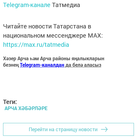
Telegram-канале
Татмедиа
Читайте новости Татарстана в
национальном мессенджере MАХ:
https://max.ru/tatmedia
Хәзер Арча һәм Арча районы яңалыкларын
безнең
Telegram-каналдан
да белә аласыз
Теги:
АРЧА ХӘБӘРЛӘРЕ
Перейти на страницу новости