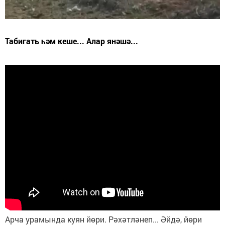
Табигать һәм кеше... Алар янәшә...
Арча урамында куян йөри. Рәхәтләнеп... Әйдә, йөри