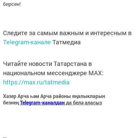
бирсен!
Следите за самым важным и интересным в
Telegram-канале
Татмедиа
Читайте новости Татарстана в
национальном мессенджере MАХ:
https://max.ru/tatmedia
Хәзер Арча һәм Арча районы яңалыкларын
безнең
Telegram-каналдан
да белә аласыз