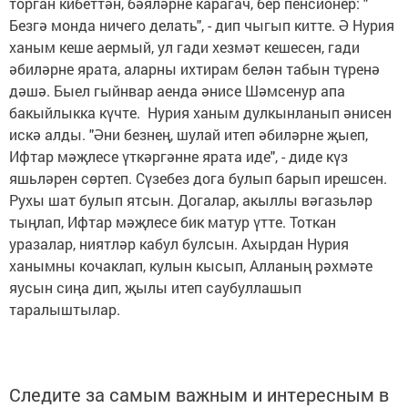
торган кибеттән, бәяләрне карагач, бер пенсионер: "
Безгә монда ничего делать", - дип чыгып китте. Ә Нурия
ханым кеше аермый, ул гади хезмәт кешесен, гади
әбиләрне ярата, аларны ихтирам белән табын түренә
дәшә. Быел гыйнвар аенда әнисе Шәмсенур апа
бакыйлыкка күчте. Нурия ханым дулкынланып әнисен
искә алды. "Әни безнең, шулай итеп әбиләрне җыеп,
Ифтар мәҗлесе үткәргәнне ярата иде", - диде күз
яшьләрен сөртеп. Сүзебез дога булып барып ирешсен.
Рухы шат булып ятсын. Догалар, акыллы вәгазьләр
тыңлап, Ифтар мәҗлесе бик матур үтте. Тоткан
уразалар, ниятләр кабул булсын. Ахырдан Нурия
ханымны кочаклап, кулын кысып, Алланың рәхмәте
яусын сиңа дип, җылы итеп саубуллашып
таралыштылар.
Следите за самым важным и интересным в