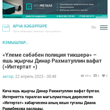
АРЧА ХӘБӘРЛӘРЕ
16+
"Арча хәбәрләре" газетасы - Арча районы
ЯЗМЫШЛАР...
«Үлеме сәбәбен полиция тикшерә» –
яшь җырчы Динар Рахматуллин вафат
(»Интертат »)
автор,
22 апрель 2023 - 00:48
2514
0
0
Кичә яшь җырчы Динар Рәхмәтуллин вафат булган.
Интернетта таралган мәгълүматның дөреслеген
«Интертат» хәбәрчесенә аның якын туганы Диана
Раимбекова раслады.