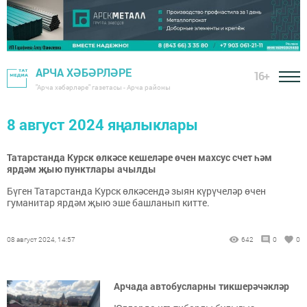
АРЧА ХӘБӘРЛӘРЕ
16+
"Арча хәбәрләре" газетасы - Арча районы
8 август 2024 яңалыклары
Татарстанда Курск өлкәсе кешеләре өчен махсус счет һәм
ярдәм җыю пунктлары ачылды
Бүген Татарстанда Курск өлкәсендә зыян күрүчеләр өчен
гуманитар ярдәм җыю эше башланып китте.
08 август 2024, 14:57
642
0
0
Арчада автобусларны тикшерәчәкләр