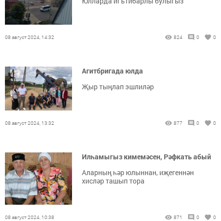
Юлларда игътибарлы булыгыз
08 август 2024, 14:32
824
0
0
Агитбригада юлда
Җыр тыңлап эшлиләр
08 август 2024, 13:32
877
0
0
Илһамыгыз кимемәсен, Рәфкать абый
Аларның һәр юлыннан, иҗегеннән
хисләр ташып тора
08 август 2024, 10:38
871
0
0