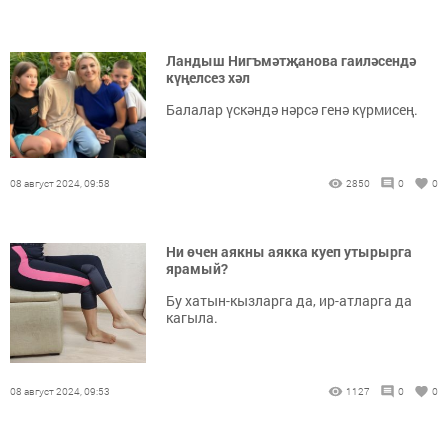
Ландыш Нигъмәтҗанова гаиләсендә
күңелсез хәл
Балалар үскәндә нәрсә генә күрмисең.
08 август 2024, 09:58
2850
0
0
Ни өчен аякны аякка куеп утырырга
ярамый?
Бу хатын-кызларга да, ир-атларга да
кагыла.
08 август 2024, 09:53
1127
0
0