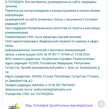
© ТАТМЕДИА. Все материалы, размещенные на сайте, защищены
законом.
Перепечатка, воспроизведение и распространение в любом объеме
информации,
размещенной на сайте, возможна только с письменного согласия
редакций СМИ.
При поддержке Республиканского агентства по печати и массовым
коммуникациям.
Наименование СМИ: Арча хәбәрләре (Арский вестник)
СМИ зарегистрировано Федеральной службой по надзору в сфере
связи,
информационных технологий и массовых коммуникаций
запись о регистрации СМИ Эл № ФС77–87940 от 16.08.2024
ФИО главного редактора: Насибуллин Исрафил Рахматуллович
Адрес редакции: 422000, Российская Федерация, Республика
Татарстан, Арский муниципальный район, г. Арск, ул. Банковская, д.
2а
Адрес учредителя: 420066, Россия, Республика Татарстан, Г.Казань,
ул.Декабристов, д.2
Телефон редакции: 8(84366) 3-10-58, 89179076963.
Электронная почта: arskij-vestnik@tatmedia.com
Учредитель СМИ: АО «ТАТМЕДИА»
Антикоррупционная политика
Яшь Татмедиа проектының яңа видеосын
АО «ТАТМЕДИА» использует «cookie»
для персонализации сервисов и