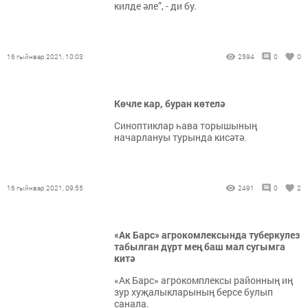
килде әле”, - ди бу.
16 гыйнвар 2021, 10:03
2594
0
0
Көчле кар, буран көтелә
Синоптиклар һава торышының
начарлануы турында кисәтә.
16 гыйнвар 2021, 09:55
2491
0
2
«Ак Барс» агрокомлексында туберкулез
табылган дүрт мең баш мал сугымга
китә
«Ак Барс» агрокомплексы районның иң
зур хуҗалыкларының берсе булып
санала.