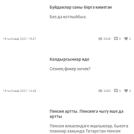
Буйдаклар саны бергә кимегән
Без дә котлыйбыз.
16 гыйнвар 2021, 16:47
3349
0
2
Калдырсыннар иде
Сезнең фикер ничек?
16 гыйнвар 2021, 14:49
2493
0
3
Пенсия артты. Пенсиягә чыгу яше дә
артты
Пенсия өлкәсендәге яңалыклар, быелга
планнар хакында Татарстан пенсия