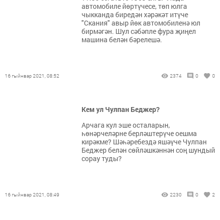
автомобиле йөртүчесе, төп юлга
чыкканда биредән хәрәкәт итүче
"Скания" авыр йөк автомобиленә юл
бирмәгән. Шул сәбәпле фура җиңел
машина белән бәрелешә.
16 гыйнвар 2021, 08:52
2374
0
0
Кем ул Чулпан Беджер?
Арчага кул эше осталарын,
һөнәрчеләрне берләштерүче оешма
кирәкме? Шәһәребездә яшәүче Чулпан
Беджер белән сөйләшкәннән соң шундый
сорау туды?
16 гыйнвар 2021, 08:49
2230
0
2