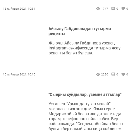
16 гыйнвар 2021, 10:51
1747
0
0
Айсылу Габдиновадан тутырма
рецепты
Җырчы Айсылу Габдинова үзенең
Instagram сәхифәсендә тутырма ясау
рецепты белән бүлешә.
16 гыйнвар 2021, 10:10
2220
0
0
"Сыерны суйдылар, үземне аттылар”
Узган ел “Урманда туган малай”
мәкаләсен язган идем. Язма герое
Мөдәрис абый белән әле дә элемтәдә
торам, телефоннан сөйләшәбез. Бер
сөйләшкәндә: “Сеңлем, абыйлар белән
булган бер вакыйганы сиңа сөйлисем