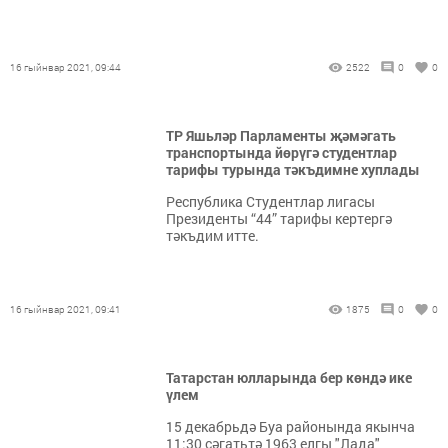
16 гыйнвар 2021, 09:44
2522
0
0
ТР Яшьләр Парламенты җәмәгать
транспортында йөрүгә студентлар
тарифы турында тәкъдимне хуплады
Республика Студентлар лигасы
Президенты “44” тарифы кертергә
тәкъдим итте.
16 гыйнвар 2021, 09:41
1875
0
0
Татарстан юлларында бер көндә ике
үлем
15 декабрьдә Буа районында якынча
11:30 сәгатьтә 1963 елгы "Лада"