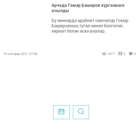
Арчада Гомәр Бәширов күргәзмәсе
ачылды
Бу көннәрдә әдәбият сөючеләр Гомәр
Бәшировның туган көнен билгеләп,
хөрмәт белән искә алалар.
16 гыйнвар 2021, 07:50
1917
0
0