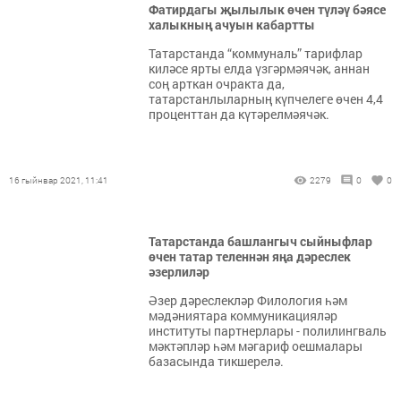
Фатирдагы җылылык өчен түләү бәясе
халыкның ачуын кабартты
Татарстанда “коммуналь” тарифлар
киләсе ярты елда үзгәрмәячәк, аннан
соң арткан очракта да,
татарстанлыларның күпчелеге өчен 4,4
проценттан да күтәрелмәячәк.
16 гыйнвар 2021, 11:41
2279
0
0
Татарстанда башлангыч сыйныфлар
өчен татар теленнән яңа дәреслек
әзерлиләр
Әзер дәреслекләр Филология һәм
мәдәниятара коммуникацияләр
институты партнерлары - полилингваль
мәктәпләр һәм мәгариф оешмалары
базасында тикшерелә.