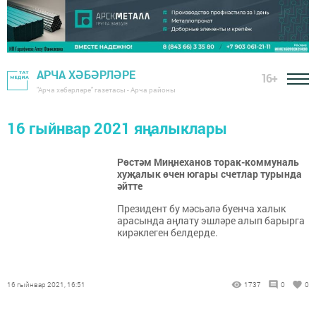
АРЧА ХӘБӘРЛӘРЕ
16+
"Арча хәбәрләре" газетасы - Арча районы
16 гыйнвар 2021 яңалыклары
Рөстәм Миңнеханов торак-коммуналь
хуҗалык өчен югары счетлар турында
әйтте
Президент бу мәсьәлә буенча халык
арасында аңлату эшләре алып барырга
кирәклеген белдерде.
16 гыйнвар 2021, 16:51
1737
0
0