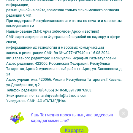
информации,
размещенной на сайте, возможна только с письменного согласия
редакций СМИ.
При поддержке Республиканского агентства по печати и массовым
коммуникациям.
Наименование СМИ: Арча хәбәрләре (Арский вестник)
СМИ зарегистрировано Федеральной службой по надзору в сфере
связи,
информационных технологий и массовых коммуникаций
запись о регистрации СМИ Эл № ФС77–87940 от 16.08.2024
ФИО главного редактора: Насибуллин Исрафил Рахматуллович
Адрес редакции: 422000, Российская Федерация, Республика
Татарстан, Арский муниципальный район, г. Арск, ул. Банковская, д.
2а
Адрес учредителя: 420066, Россия, Республика Татарстан, Г.Казань,
ул.Декабристов, д.2
Телефон редакции: 8(84366) 3-10-58, 89179076963.
Электронная почта: arskij-vestnik@tatmedia.com
Учредитель СМИ: АО «ТАТМЕДИА»
Антикоррупционная политика
Яшь Татмедиа проектының яңа видеосын
АО «ТАТМЕДИА» использует «cookie»
для персонализации сервисов и
карадыгызмы әле?
удобства пользователей сайтом.
Использование «cookie» можно отменить в настройках браузера.
Карарга
Политика конфиденциальности