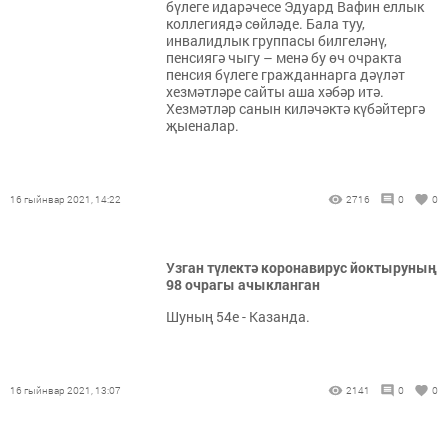
бүлеге идарәчесе Эдуард Вафин еллык
коллегиядә сөйләде. Бала туу,
инвалидлык группасы билгеләнү,
пенсиягә чыгу – менә бу өч очракта
пенсия бүлеге гражданнарга дәүләт
хезмәтләре сайты аша хәбәр итә.
Хезмәтләр санын киләчәктә күбәйтергә
җыеналар.
16 гыйнвар 2021, 14:22
2716
0
0
Узган түлектә коронавирус йоктыруның
98 очрагы ачыкланган
Шуның 54е - Казанда.
16 гыйнвар 2021, 13:07
2141
0
0