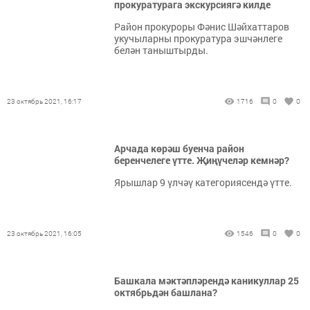
прокуратурага экскурсиягә килде
Район прокуроры Фәнис Шәйхаттаров
укучыларны прокуратура эшчәнлеге
белән таныштырды.
23 октябрь 2021, 16:17
1716
0
0
Арчада көрәш буенча район
беренчелеге үтте. Җиңүчеләр кемнәр?
Ярышлар 9 үлчәү категориясендә үтте.
23 октябрь 2021, 16:05
1546
0
0
Башкала мәктәпләрендә каникуллар 25
октябрьдән башлана?