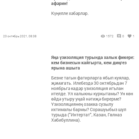
афәрин!
Күңелле хәбәрләр.
23 октябрь 2021, 08:38
1572
0
1
Яңа үзизоляция турында халык фикере:
кем бизнесын кайгырта, кем диңгез
ярына ашыга
Безне тагын фатирларга ябып куялар,
җәмәгать. Илебездә 30 октябрьдән 7
ноябрьгә кадәр үзизоляция игълан
ителде. Ул халыкны куркытамы? Ун көн
өйдә утыру уңай нәтиҗә бирерме?
Үзизоляциянең озакка сузылу
ихтималы бармы? Сорашуыбыз шул
турыда ("Интертат", Казан, Гөлназ
Хәбибуллина).