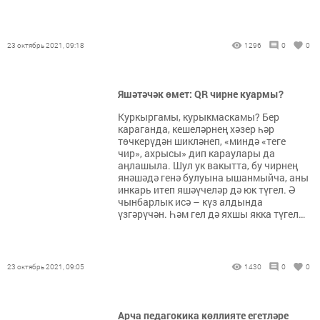
23 октябрь 2021, 09:18
1296
0
0
Яшәтәчәк өмет: QR чирне куармы?
Куркыргамы, курыкмаскамы? Бер
караганда, кешеләрнең хәзер һәр
төчкерүдән шикләнеп, «миндә «теге
чир», ахрысы» дип караулары да
аңлашыла. Шул ук вакытта, бу чирнең
янәшәдә генә булуына ышанмыйча, аны
инкарь итеп яшәүчеләр дә юк түгел. Ә
чынбарлык исә – күз алдында
үзгәрүчән. Һәм гел дә яхшы якка түгел…
23 октябрь 2021, 09:05
1430
0
0
Арча педагокика көллияте егетләре