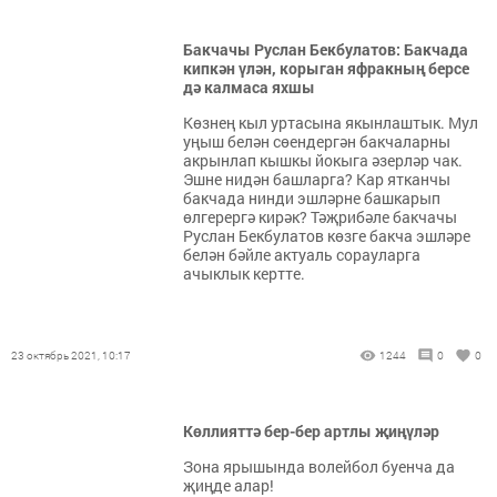
Бакчачы Руслан Бекбулатов: Бакчада
кипкән үлән, корыган яфракның берсе
дә калмаса яхшы
Көзнең кыл уртасына якынлаштык. Мул
уңыш белән сөендергән бакчаларны
акрынлап кышкы йокыга әзерләр чак.
Эшне нидән башларга? Кар ятканчы
бакчада нинди эшләрне башкарып
өлгерергә кирәк? Тәҗрибәле бакчачы
Руслан Бекбулатов көзге бакча эшләре
белән бәйле актуаль сорауларга
ачыклык кертте.
23 октябрь 2021, 10:17
1244
0
0
Көллияттә бер-бер артлы җиңүләр
Зона ярышында волейбол буенча да
җиңде алар!