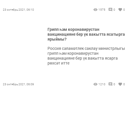
23 октябрь 2021, 06:10
1575
0
0
Грипп һәм коронавирустан
вакцинацияне бер үк вакытта ясатырга
ярыймы?
Россия сәламәтлек саклау министрлыгы
грипп һәм коронавирустан
вакцинацияне бер үк вакытта ясарга
рөхсәт итте
23 октябрь 2021, 06:09
1210
0
0