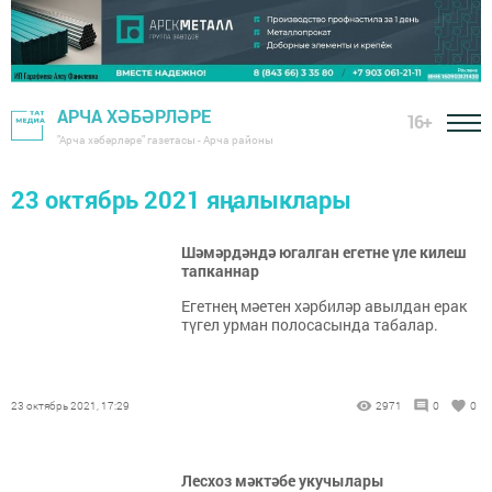
АРЧА ХӘБӘРЛӘРЕ
16+
"Арча хәбәрләре" газетасы - Арча районы
23 октябрь 2021 яңалыклары
Шәмәрдәндә югалган егетне үле килеш
тапканнар
Егетнең мәетен хәрбиләр авылдан ерак
түгел урман полосасында табалар.
23 октябрь 2021, 17:29
2971
0
0
Лесхоз мәктәбе укучылары