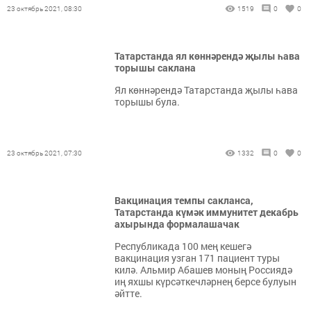
23 октябрь 2021, 08:30
1519
0
0
Татарстанда ял көннәрендә җылы һава
торышы саклана
Ял көннәрендә Татарстанда җылы һава
торышы була.
23 октябрь 2021, 07:30
1332
0
0
Вакцинация темпы сакланса,
Татарстанда күмәк иммунитет декабрь
ахырында формалашачак
Республикада 100 мең кешегә
вакцинация узган 171 пациент туры
килә. Альмир Абашев моның Россиядә
иң яхшы күрсәткечләрнең берсе булуын
әйтте.