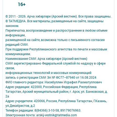
16+
© 2011 - 2026. Арча хәбәрләре (Арский вестник). Все права защищены.
© ТАТМЕДИА. Все материалы, размещенные на сайте, защищены
законом.
Перепечатка, воспроизведение и распространение в любом объеме
информации,
размещенной на сайте, возможна только с письменного согласия
редакций СМИ.
При поддержке Республиканского агентства по печати и массовым
коммуникациям.
Наименование СМИ: Арча хәбәрләре (Арский вестник)
СМИ зарегистрировано Федеральной службой по надзору в сфере
связи,
информационных технологий и массовых коммуникаций
запись о регистрации СМИ Эл № ФС77–87940 от 16.08.2024
ФИО главного редактора: Насибуллин Исрафил Рахматуллович
Адрес редакции: 422000, Российская Федерация, Республика
Татарстан, Арский муниципальный район, г. Арск, ул. Банковская, д.
2а
Адрес учредителя: 420066, Россия, Республика Татарстан, Г.Казань,
ул.Декабристов, д.2
Телефон редакции: 8(84366) 3-10-58, 89179076963.
Электронная почта: arskij-vestnik@tatmedia.com