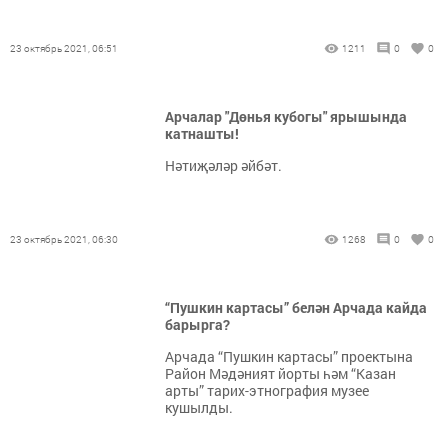
23 октябрь 2021, 06:51
1211
0
0
Арчалар "Дөнья кубогы" ярышында
катнашты!
Нәтиҗәләр әйбәт.
23 октябрь 2021, 06:30
1268
0
0
“Пушкин картасы” белән Арчада кайда
барырга?
Арчада “Пушкин картасы” проектына
Район Мәдәният йорты һәм “Казан
арты” тарих-этнография музее
кушылды.