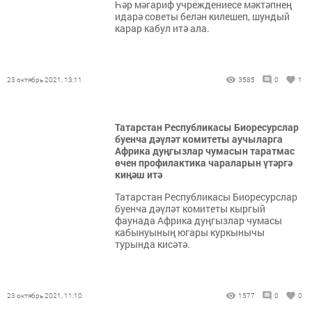
Һәр мәгариф учреждениесе мәктәпнең
идарә советы белән килешеп, шундый
карар кабул итә ала.
23 октябрь 2021, 13:11
3585
0
1
Татарстан Республикасы Биоресурслар
буенча дәүләт комитеты аучыларга
Африка дуңгызлар чумасын таратмас
өчен профилактика чараларын үтәргә
киңәш итә
Татарстан Республикасы Биоресурслар
буенча дәүләт комитеты кыргый
фаунада Африка дуңгызлар чумасы
кабынуының югары куркынычы
турында кисәтә.
23 октябрь 2021, 11:10
1577
0
0