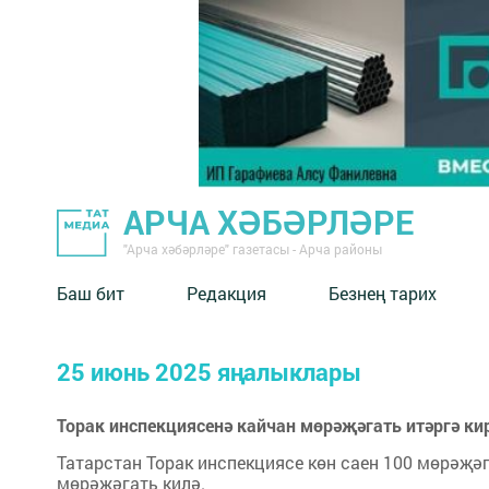
АРЧА ХӘБӘРЛӘРЕ
"Арча хәбәрләре" газетасы - Арча районы
Баш бит
Редакция
Безнең тарих
25 июнь 2025 яңалыклары
Торак инспекцияcенә кайчан мөрәҗәгать итәргә ки
Татарстан Торак инспекциясе көн саен 100 мөрәҗәг
мөрәҗәгать килә.