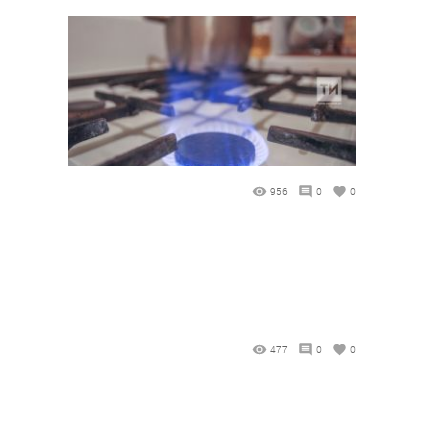
956
0
0
477
0
0