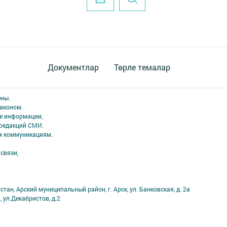
Документлар
Төрле темалар
ены.
аконом.
ме информации,
 редакций СМИ.
ым коммуникациям.
связи,
тан, Арский муниципальный район, г. Арск, ул. Банковская, д. 2а
, ул.Декабристов, д.2