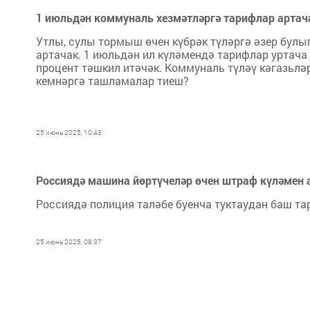
1 июльдән коммуналь хезмәтләргә тарифлар артач
Утлы, сулы тормыш өчен күбрәк түләргә әзер булы
артачак. 1 июльдән ил күләмендә тарифлар уртача 1
процент тәшкил итәчәк. Коммуналь түләү кәгазьләр
кемнәргә ташламалар тиеш?
25 июнь 2025, 10:43
Россиядә машина йөртүчеләр өчен штраф күләмен
Россиядә полиция таләбе буенча туктаудан баш т
25 июнь 2025, 08:37