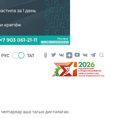
РУС
ТАТ
ь челтәрләр аша тагын дистәләгән