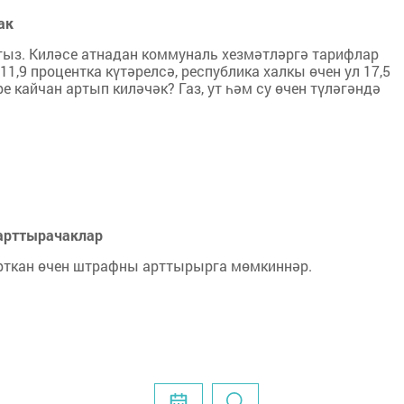
ак
гыз. Киләсе атнадан коммуналь хезмәтләргә тарифлар
1,9 процентка күтәрелсә, республика халкы өчен ул 17,5
е кайчан артып киләчәк? Газ, ут һәм су өчен түләгәндә
 арттырачаклар
арткан өчен штрафны арттырырга мөмкиннәр.