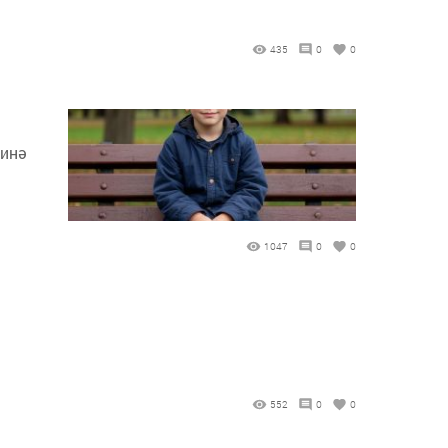
435
0
0
финә
1047
0
0
552
0
0