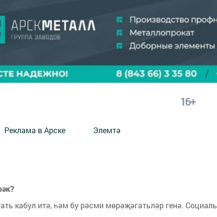
16+
Реклама в Арске
Элемтә
рәк?
ать кабул итә, һәм бу рәсми мөрәҗәгатьләр генә. Социал