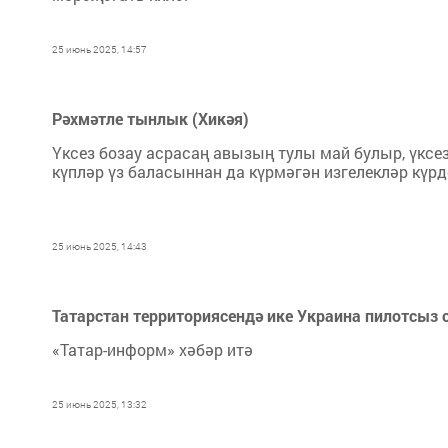
25 июнь 2025, 14:57
Рәхмәтле тынлык (Хикәя)
Үксез бозау асрасаң авызың тулы май булыр, үксе
күпләр үз баласыннан да күрмәгән изгелекләр күрд
25 июнь 2025, 14:43
Татарстан территориясендә ике Украина пилотсыз
«Татар-информ» хәбәр итә
25 июнь 2025, 13:32