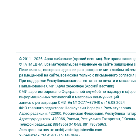
© 2011 - 2026. Арча хәбәрләре (Арский вестник). Все права защищ
© ТАТМЕДИА. Все материалы, размещенные на сайте, защищены з
Перепечатка, воспроизведение и распространение в любом объе
размещенной на сайте, возможна только с письменного согласия
При поддержке Республиканского агентства по печати и массов
Наименование СМИ: Арча хәбәрләре (Арский вестник)
СМИ зарегистрировано Федеральной службой по надзору в сфере 
информационных технологий и массовых коммуникаций
запись о регистрации СМИ Эл № ФС77–87940 от 16.08.2024
ФИО главного редактора: Насибуллин Исрафил Рахматуллович
Адрес редакции: 422000, Российская Федерация, Республика Татарс
Адрес учредителя: 420066, Россия, Республика Татарстан, Г.Казань
Телефон редакции: 8(84366) 3-10-58, 89179076963.
Электронная почта: arskij-vestnik@tatmedia.com
Учредитель СМИ: АО «ТАТМЕДИА»