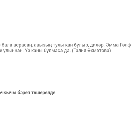
з бала асрасаң, авызың тулы кан булыр, диләр. Әмма Гөл
е улыннан. Үз каны булмаса да. (Галия Әхмәтова)
 очкычы бәреп төшерелде