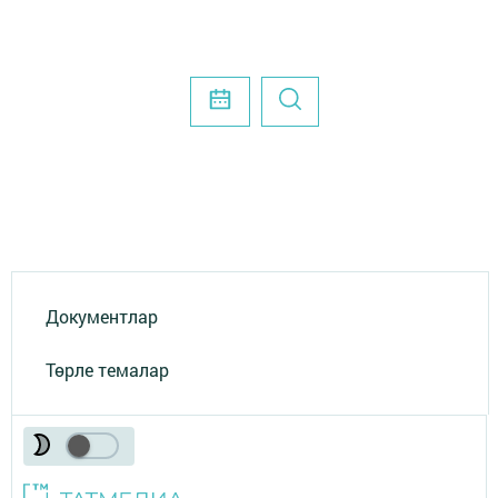
Документлар
Төрле темалар