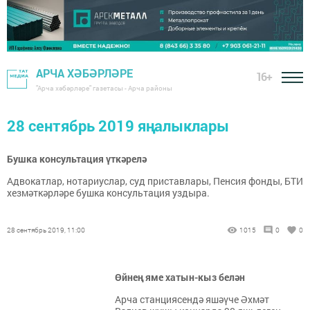
АРЧА ХӘБӘРЛӘРЕ
16+
"Арча хәбәрләре" газетасы - Арча районы
28 сентябрь 2019 яңалыклары
Бушка консультация үткәрелә
Адвокатлар, нотариуслар, суд приставлары, Пенсия фонды, БТИ
хезмәткәрләре бушка консультация уздыра.
28 сентябрь 2019, 11:00
1015
0
0
Өйнең яме хатын-кыз белән
Арча станциясендә яшәүче Әхмәт