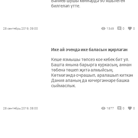
Вәлиев шушы көннәрдә 90 яшьлеген
билгеләп үтте.
28 сентябрь 2019, 09:00
1349
0
0
Ике ай эчендә ике баласын җирләгән
Кеше язмышы төпсез кое кебек бит ул.
Башта янына барырга куркасың, аннан
төбенә төшеп җитә алмыйсың.
Көтмәгәндә очрашып, аралашып киткән
Дания апаның да кичергәннәре башка
сыймаслык.
28 сентябрь 2019, 08:00
1877
0
0