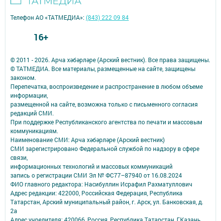
Телефон АО «ТАТМЕДИА»:
(843) 222 09 84
16+
© 2011 - 2026. Арча хәбәрләре (Арский вестник). Все права защищены.
© ТАТМЕДИА. Все материалы, размещенные на сайте, защищены
законом.
Перепечатка, воспроизведение и распространение в любом объеме
информации,
размещенной на сайте, возможна только с письменного согласия
редакций СМИ.
При поддержке Республиканского агентства по печати и массовым
коммуникациям.
Наименование СМИ: Арча хәбәрләре (Арский вестник)
СМИ зарегистрировано Федеральной службой по надзору в сфере
связи,
информационных технологий и массовых коммуникаций
запись о регистрации СМИ Эл № ФС77–87940 от 16.08.2024
ФИО главного редактора: Насибуллин Исрафил Рахматуллович
Адрес редакции: 422000, Российская Федерация, Республика
Татарстан, Арский муниципальный район, г. Арск, ул. Банковская, д.
2а
Адрес учредителя: 420066, Россия, Республика Татарстан, Г.Казань,