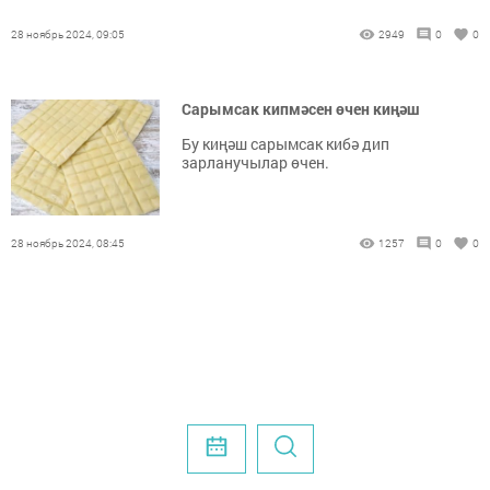
28 ноябрь 2024, 09:05
2949
0
0
Сарымсак кипмәсен өчен киңәш
Бу киңәш сарымсак кибә дип
зарланучылар өчен.
28 ноябрь 2024, 08:45
1257
0
0