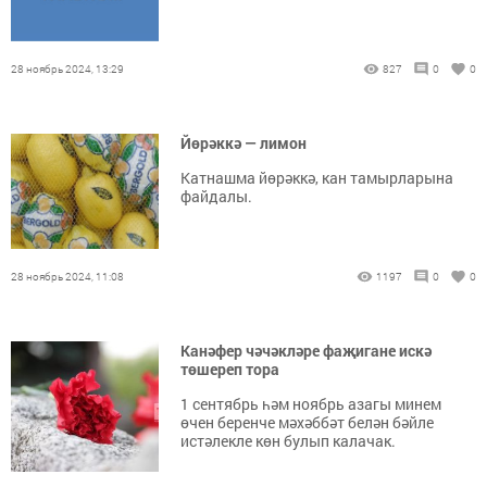
28 ноябрь 2024, 13:29
827
0
0
Йөрәккә — лимон
Катнашма йөрәккә, кан тамырларына
файдалы.
28 ноябрь 2024, 11:08
1197
0
0
Канәфер чәчәкләре фаҗигане искә
төшереп тора
1 сентябрь һәм ноябрь азагы минем
өчен беренче мәхәббәт белән бәйле
истәлекле көн булып калачак.