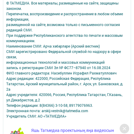
© ТАТМЕДИА. Все материалы, размещенные на сайте, защищены
законом.
Перепечатка, воспроизведение и распространение в любом объеме
информации,
размещенной на сайте, возможна только с письменного согласия
редакций СМИ.
При поддержке Республиканского агентства по печати и массовым
коммуникациям.
Наименование СМИ: Арча хәбәрләре (Арский вестник)
СМИ зарегистрировано Федеральной службой по надзору в сфере
связи,
информационных технологий и массовых коммуникаций
запись о регистрации СМИ Эл № ФС77–87940 от 16.08.2024
ФИО главного редактора: Насибуллин Исрафил Рахматуллович
Адрес редакции: 422000, Российская Федерация, Республика
Татарстан, Арский муниципальный район, г. Арск, ул. Банковская, д.
2а
Адрес учредителя: 420066, Россия, Республика Татарстан, Г.Казань,
ул.Декабристов, д.2
Телефон редакции: 8(84366) 3-10-58, 89179076963.
Электронная почта: arskij-vestnik@tatmedia.com
Учредитель СМИ: АО «ТАТМЕДИА»
Антикоррупционная политика
Яшь Татмедиа проектының яңа видеосын
АО «ТАТМЕДИА» использует «cookie»
для персонализации сервисов и