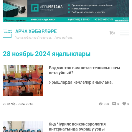
АРЧА ХӘБӘРЛӘРЕ
16+
"Арча хәбәрләре" газетасы - Арча районы
28 ноябрь 2024 яңалыклары
Бадминтон һәм өстәл теннисын кем
оста уйный?
Ярышларда көчлеләр ачыклана.
28 ноябрь 2024, 20:58
820
0
0
Яңа Чүриле психоневрология
интернатында очрашу узды