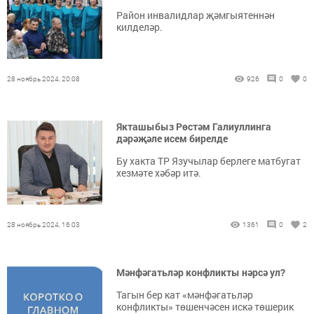
Район инвалидлар җәмгыятеннән
килделәр.
28 ноябрь 2024, 20:08
926
0
0
Якташыбыз Рөстәм Галиуллинга
дәрәҗәле исем бирелде
Бу хакта ТР Язучылар берлеге матбугат
хезмәте хәбәр итә.
28 ноябрь 2024, 16:03
1361
0
2
Мәнфәгатьләр конфликты нәрсә ул?
Тагын бер кат «мәнфәгатьләр
конфликты» төшенчәсен искә төшерик