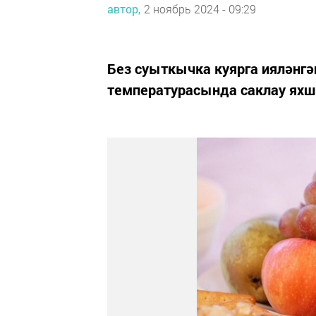
автор,
2 ноябрь 2024 - 09:29
Без суыткычка куярга ияләнгә
температурасында саклау ях