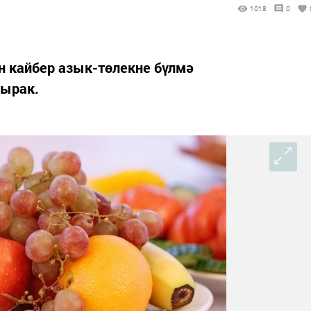
1018
0
н кайбер азык-төлекне бүлмә
шырак.