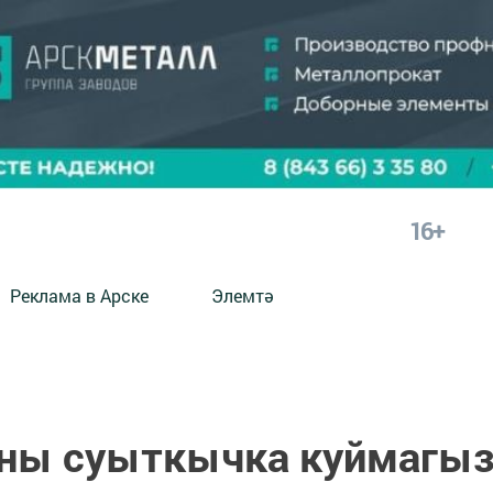
16+
Реклама в Арске
Элемтә
рны суыткычка куймагы