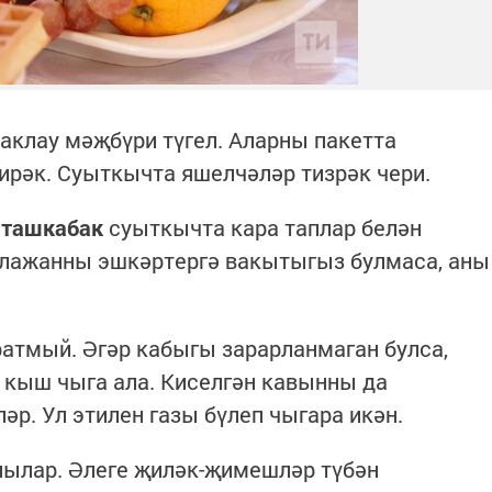
аклау мәҗбүри түгел. Аларны пакетта
кирәк. Суыткычта яшелчәләр тизрәк чери.
 ташкабак
суыткычта кара таплар белән
клажанны эшкәртергә вакытыгыз булмаса, аны
атмый. Әгәр кабыгы зарарланмаган булса,
 кыш чыга ала. Киселгән кавынны да
р. Ул этилен газы бүлеп чыгара икән.
лылар. Әлеге җиләк-җимешләр түбән