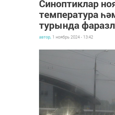
Синоптиклар но
температура һ
турында фаразл
автор,
1 ноябрь 2024 - 13:42