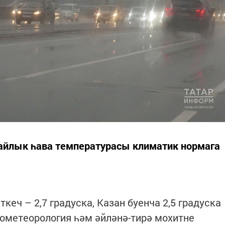
 айлык һава температурасы климатик нормага
кеч – 2,7 градуска, Казан буенча 2,5 градуска
рометеорология һәм әйләнә-тирә мохитне