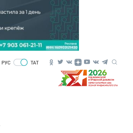
РУС
ТАТ
з