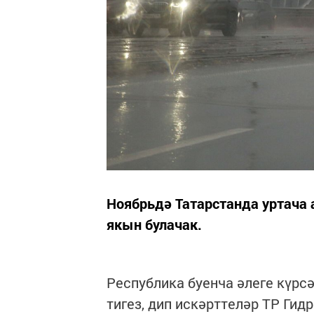
Ноябрьдә Татарстанда уртача
якын булачак.
Республика буенча әлеге күрсәт
тигез, дип искәрттеләр ТР Гид