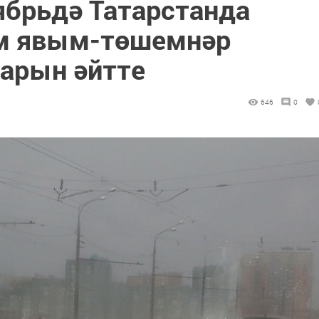
ябрьдә Татарстанда
әм явым-төшемнәр
арын әйтте
646
0