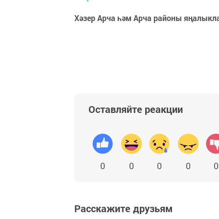
Хәзер Арча һәм Арча районы яңалыкл
Оставляйте реакции
0
0
0
0
0
Расскажите друзьям