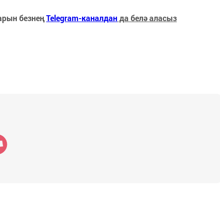
арын безнең
Telegram-каналдан
да белә аласыз