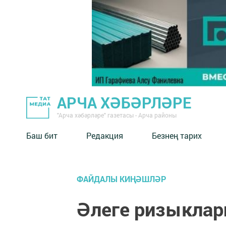
АРЧА ХӘБӘРЛӘРЕ
"Арча хәбәрләре" газетасы - Арча районы
Баш бит
Редакция
Безнең тарих
ФАЙДАЛЫ КИҢӘШЛӘР
Әлеге ризыкла