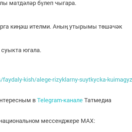
лы матдәләр бүлеп чыгара.
ярга киңәш ителми. Аның утырымы төшәчәк
 суыкта югала.
s/faydaly-kish/alege-rizyklarny-suytkycka-kuimagy
интересным в
Telegram-канале
Татмедиа
в национальном мессенджере MАХ: