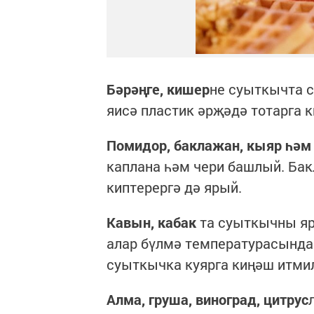
Бәрәңге, кишер
не суыткычта с
яисә пластик әрҗәдә тотарга 
Помидор, баклажан, кыяр һәм
каплана һәм чери башлый. Ба
киптерергә дә ярый.
Кавын, кабак
та суыткычны яр
алар бүлмә температурасында
суыткычка куярга киңәш итмилә
Алма, груша, виноград, цитрус