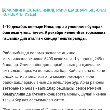
1-10 декабрь көннәре Инвалидлар ункөнлеге буларак
билгеләп үтелә. Бүген, 9 декабрь көнне «Без тормышка
гашыйк» дип аталган концерт оештырылды.
Районыбызда сәламәтлекләре ягыннан
мөмкинлекләре чикле 5493 кеше яши. Шуларның 249ы -
балалар. Әлеге райондашларыбызның да җиңүләре,
омтылышлары, үз дөньялары бар. Кайсы гына өлкәне
алсак та, һәр юнәлештә тә мөмкинлекләре чикле
райондашларыбызның да өлешләре зур. Арча районы
ветераннар һәм инвалидлар оешмасы рәисе
Рәмзия
Хәмдуллина
да бүгенге концертта моның шулай икәнен
тагын бер кат ассызыклап китте.
"Без тормышка гашыйк" концертының сәхнә түрендә