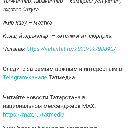
Тычканнар, тараканнар – комарлы уен уйнап,
әҗәткә батуга.
Җир казу – мәеткә.
Кояш, йолдызлар – көтелмәгән сюрприз.
Чыганак
https://vatantat.ru/2022/12/98890/
Следите за самым важным и интересным в
Telegram-канале
Татмедиа
Читайте новости Татарстана в
национальном мессенджере MАХ:
https://max.ru/tatmedia
Хәзер Арча һәм Арча районы яңалыкларын