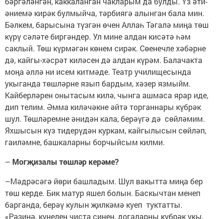
бәргәләнгән, каккаланган чакларым да булды. Үз әти-
әниемә кирәк булмыйча, тәрбиягә алынган бала мин.
Бәлкем, барысына түзгән өчен Аллаһ Тәгалә миңа төш
күрү сәләте биргәндер. Ул мине алдан кисәтә һәм
саклый. Төш күрмәгән көнем сирәк. Сөенечле хәбәрне
дә, кайгы-хәсрәт киләсен дә алдан күрәм. Балачакта
моңа әллә ни исем китмәде. Театр училищесында
укыганда төшләрне язып бардым, хәзер язмыйм.
Кайберләрен онытасым килә, чынга ашмаса ярар иде,
дип телим. Әмма киләчәкне әйтә торганнары күбрәк
шул. Төшләремне әнидән кала, берәүгә дә сөйләмим.
Яхшысын күз тидерүдән куркам, кайгылысын сөйләп,
гаиләмне, башкаларны борчыйсым килми.
–
Могҗизалы төшләр керәме?
–Мәдрәсәгә йөри башладым. Шул вакытта миңа бер
төш керде. Бик матур яшел болын. Баскычтан менеп
барганда, берәү кулын җилкәмә куеп туктатты.
«Рәзинә, күңелең чиста синең, догаларны күбрәк укы,