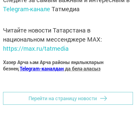
Telegram-канале
Татмедиа
Читайте новости Татарстана в
национальном мессенджере MАХ:
https://max.ru/tatmedia
Хәзер Арча һәм Арча районы яңалыкларын
безнең
Telegram-каналдан
да белә аласыз
Перейти на страницу новости