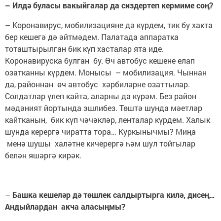
– Илдә буласы вакыйгалар да сиздертеп кермиме соң?
– Коронавирус, мобилизацияне дә күрдем, тик бу хакта
бер кешегә дә әйтмәдем. Палатада аппаратка
тоташтырылган бик күп хасталар ята иде.
Коронавируска булган бу. Өч автобус кешене елап
озатканны күрдем. Монысы – мобилизация. Чыннан
да, районнан өч автобус хәрбиләрне озаттылар.
Солдатлар үлеп кайта, аларны да күрәм. Без район
мәдәният йортында эшлибез. Төштә шунда мәетләр
кайтканын, бик күп чәчәкләр, ленталар күрдем. Халык
шунда керергә чиратта тора… Куркынычмы? Миңа
менә шушы халәтне кичерергә һәм шул тойгылар
белән яшәргә кирәк.
–
Башка кешеләр дә төшлек салдыртырга килә, дисең…
Андыйлардан акча аласыңмы?