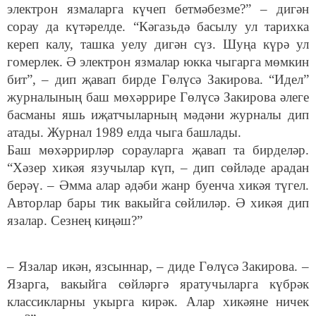
электрон язмаларга күчеп бетмәбезме?” – дигән
сорау да күтәрелде. “Кәгазьдә басылу ул тарихка
кереп калу, ташка уелу дигән сүз. Шуңа күрә ул
гомерлек. Ә электрон язмалар юкка чыгарга мөмкин
бит”, – дип җавап бирде Гөлүсә Закирова. “Идел”
журналының баш мөхәррире Гөлүсә Закирова әлеге
басманы яшь иҗатчыларның мәдәни журналы дип
атады. Журнал 1989 елда чыга башлады.
Баш мөхәррирләр сорауларга җавап та бирделәр.
“Хәзер хикәя язучылар күп, – дип сөйләде арадан
берәү. – Әмма алар әдәби жанр буенча хикәя түгел.
Авторлар бары тик вакыйга сөйлиләр. Ә хикәя дип
язалар. Сезнең киңәш?”
– Язалар икән, язсыннар, – диде Гөлүсә Закирова. –
Язарга, вакыйга сөйләргә яратучыларга күбрәк
классикларны укырга кирәк. Алар хикәяне ничек