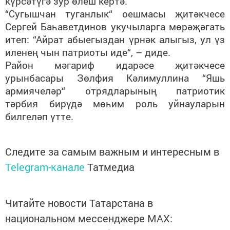
күрсәтүгә зур өлеш кертә.
“Сугышчан туганлык“ оешмасы җитәкчесе
Сергей Баһаветдинов укучыларга мөрәҗәгать
итеп: “Айрат абыегыздан үрнәк алыгыз, ул үз
иленең чын патриоты иде“, – диде.
Район мәгариф идарәсе җитәкчесе
урынбасары Зөлфия Кәлимуллина “Яшь
армиячеләр“ отрядларының патриотик
тәрбия бирүдә мөһим роль уйнауларын
билгеләп үтте.
Следите за самым важным и интересным в
Telegram-канале
Татмедиа
Читайте новости Татарстана в
национальном мессенджере MАХ: