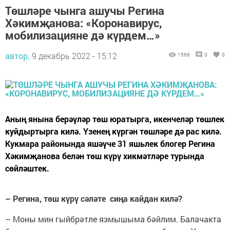
Төшләре чынга ашучы Регина
Хәкимҗанова: «Коронавирус,
мобилизацияне дә күрдем…»
автор,
9 декабрь 2022 - 15:12
1566
0
0
Аның янына берәүләр төш юратырга, икенчеләр төшлек
куйдыртырга килә. Үзенең күргән төшләре дә рас килә.
Кукмара районында яшәүче 31 яшьлек блогер Регина
Хәкимҗанова белән төш күрү хикмәтләре турында
сөйләштек.
– Регина, төш күрү сәләте сиңа кайдан килә?
– Моны мин гыйбрәтле язмышыма бәйлим. Балачакта