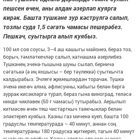
пешсен өчен, аны алдан әзерләп куярга
кирәк. Башта түшкәне зур кәстрүлгә салып,
тозлы суда 1,5 сәгать чамасы пешерәбез.
Пешкәч, суытырга алып куябыз.
100 мл соя соусы, 3–4 аш кашыгы майонез, бераз тоз,
борыч, тәмләткечләр салып, катнашма әзерлибез.
Түшкәнең эченә-тышына шуны сылап, берничә
сәгатькә (ә иң яхшысы – бер тәүлеккә) суыткычта
калдырабыз. Эчлеге җимешләрдән торачак. Түшкә
эченә ике-өч алма, әфлисунны, кабыгы белән бергә
зуррак кисәкләргә турап, бераз гына виноград, теләсә
нинди чикләвек (50 г чамасы) тутырабыз. Аерылып
китмәсен өчен теш чистарткыч таякчыклар белән
эләктереп куябыз. Казны газ миченә куеп, башта 100
градуслы температурада – 40 минут, аннан соң
температураны 180 градуска җиткереп, тагын 40 минут
кыздырып алабыз. Казны әледән-әле астын-өскә