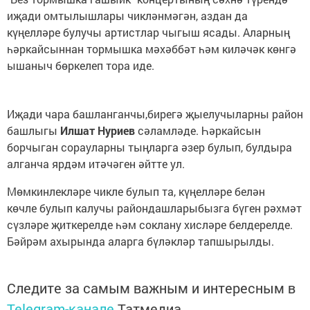
иҗади омтылышлары чикләнмәгән, аздан да
күңелләре булучы артистлар чыгыш ясады. Аларның
һәркайсыннан тормышка мәхәббәт һәм киләчәк көнгә
ышаныч бөркелеп тора иде.
Иҗади чара башланганчы,бирегә җыелучыларны район
башлыгы
Илшат Нуриев
сәламләде. Һәркайсын
борчыган сорауларны тыңларга әзер булып, булдыра
алганча ярдәм итәчәген әйтте ул.
Мөмкинлекләре чикле булып та, күңелләре белән
көчле булып калучы райондашларыбызга бүген рәхмәт
сүзләре җиткерелде һәм соклану хисләре белдерелде.
Бәйрәм ахырында аларга бүләкләр тапшырылды.
Следите за самым важным и интересным в
Telegram-канале
Татмедиа