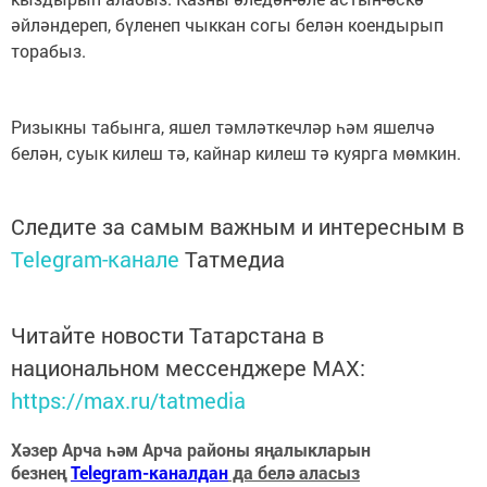
әйләндереп, бүленеп чыккан согы белән коендырып
торабыз.
Ризыкны табынга, яшел тәмләткечләр һәм яшелчә
белән, суык килеш тә, кайнар килеш тә куярга мөмкин.
Следите за самым важным и интересным в
Telegram-канале
Татмедиа
Читайте новости Татарстана в
национальном мессенджере MАХ:
https://max.ru/tatmedia
Хәзер Арча һәм Арча районы яңалыкларын
безнең
Telegram-каналдан
да белә аласыз