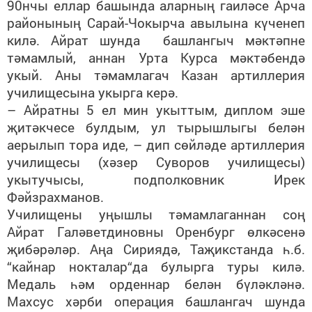
90нчы еллар башында аларның гаиләсе Арча
районының Сарай-Чокырча авылына күченеп
килә. Айрат шунда башлангыч мәктәпне
тәмамлый, аннан Урта Курса мәктәбендә
укый. Аны тәмамлагач Казан артиллерия
училищесына укырга керә.
– Айратны 5 ел мин укыттым, диплом эше
җитәкчесе булдым, ул тырышлыгы белән
аерылып тора иде, – дип сөйләде артиллерия
училищесы (хәзер Суворов училищесы)
укытучысы, подполковник Ирек
Фәйзрахманов.
Училищены уңышлы тәмамлаганнан соң
Айрат Галәветдиновны Оренбург өлкәсенә
җибәрәләр. Аңа Сириядә, Таҗикстанда һ.б.
“кайнар нокталар“да булырга туры килә.
Медаль һәм орденнар белән бүләкләнә.
Махсус хәрби операция башлангач шунда