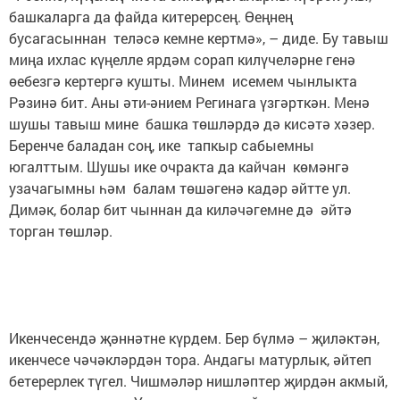
башкаларга да файда китерерсең. Өеңнең
бусагасыннан теләсә кемне кертмә», – диде. Бу тавыш
миңа ихлас күңелле ярдәм сорап килүчеләрне генә
өебезгә кертергә кушты. Минем исемем чынлыкта
Рәзинә бит. Аны әти-әнием Регинага үзгәрткән. Менә
шушы тавыш мине башка төшләрдә дә кисәтә хәзер.
Беренче баладан соң, ике тапкыр сабыемны
югалттым. Шушы ике очракта да кайчан көмәнгә
узачагымны һәм балам төшәгенә кадәр әйтте ул.
Димәк, болар бит чыннан да киләчәгемне дә әйтә
торган төшләр.
Икенчесендә җәннәтне күрдем. Бер бүлмә – җиләктән,
икенчесе чәчәкләрдән тора. Андагы матурлык, әйтеп
бетерерлек түгел. Чишмәләр нишләптер җирдән акмый,