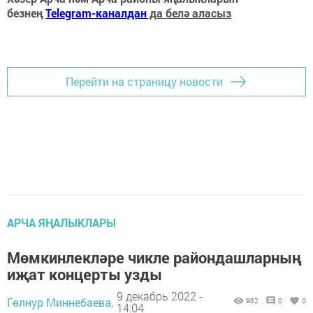
безнең
Telegram-каналдан
да белә аласыз
Перейти на страницу новости
АРЧА ЯҢАЛЫКЛАРЫ
Мөмкинлекләре чикле райондашларның
иҗат концерты узды
9 декабрь 2022 -
Гөлнур Миннебаева,
982
0
0
14:04