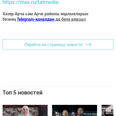
https://max.ru/tatmedia
Хәзер Арча һәм Арча районы яңалыкларын
безнең
Telegram-каналдан
да белә аласыз
Перейти на страницу новости
Топ 5 новостей