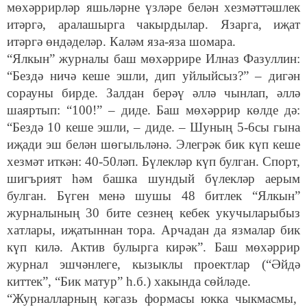
мөхәррирләр яшьләрне үзләре белән хезмәттәшлек
итәргә, аралашырга чакырдылар. Язарга, иҗат
итәргә өндәделәр. Каләм яза-яза шомара.
“Ялкын” журналы баш мөхәррире Илназ Фазуллин:
“Бездә ничә кеше эшли, дип уйлыйсыз?” – дигән
сорауны бирде. Залдан берәү әллә чынлап, әллә
шаяртып: “100!” – диде. Баш мөхәррир көлде дә:
“Бездә 10 кеше эшли, – диде. – Шуның 5-6сы гына
иҗади эш белән шөгыльләнә. Элегрәк бик күп кеше
хезмәт иткән: 40-50ләп. Бүлекләр күп булган. Спорт,
шигърият һәм башка шундый бүлекләр аерым
булган. Бүген менә шушы 48 битлек “Ялкын”
журналының 30 бите сезнең кебек укучыларыбыз
хатлары, иҗатыннан тора. Арчадан да язмалар бик
күп килә. Актив булырга кирәк”. Баш мөхәррир
журнал эшчәнлеге, кызыклы проектлар (“Әйдә
киттек”, “Бик матур” һ.б.) хакында сөйләде.
“Журналларның кәгазь формасы юкка чыкмасмы,