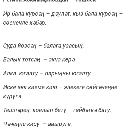
Ир бала күрсәң – дәүләт, кыз бала күрсәң –
сөенечле хәбәр.
Суда йөзсәң – балага узасың.
Балык тотсаң – акча керә.
Алка югалту – парыңны югалту.
Иске аяк киеме кию – элекеге сөйгәнеңне
күрүгә.
Тешләрең коелып бетү – гайбәткә бату.
Чәчеңне кисү – авыруга.