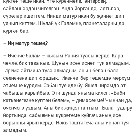
күктән төшә икән. Үтә күренмәле, әйтерсең,
сәйләннәрдән чигелгән. Анда йөргәндә, аятьләр,
сүрәләр ишеттем. Нинди матур икән бу җәннәт дип
уянып киттем. Шулай ук Галәмне, планеталарны да
күргән бар.
–
Иң матур төшең?
– Өченче балам – кызым Рания туасы керде. Кара
чәчле, бик таза кыз. Шуның исен иснәп туя алмадым.
Иремә әйтмичә түзә алмадым, аның белән бала
сөенеченә дип юрадык. Икенче бер төшемдә мәрхүм
әтиемне күрдем. Сабан туе иде бу. Яшел чирәмдә ат
чабышы карыйбыз. Әти шунда яныма килеп: «Бәби
көткәнегезне күптән беләм», – димәсенме! Чыннан да,
өченчегә уздым. Аны бик җиңел таптым. Бала тудыру
йортында сабыемны күкрәгемә куйгач, аның исе
борынны ярып керде. Нәкъ төштәгечә аны иснәп туя
алмадым.