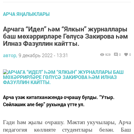
АРЧА ЯҢАЛЫКЛАРЫ
Арчага “Идел” һәм “Ялкын” журналлары
баш мөхәррирләре Гөлүсә Закирова һәм
Илназ Фазуллин кайтты.
автор,
9 декабрь 2022 - 13:31
929
0
0
Арча үзәк китапханәсендә очрашу булды. “Утыр.
Сөйләшик әле бер” рухында үтте ул.
Гади һәм җылы очрашу. Мәктәп укучылары, Арча
педагогия көллияте студентлары белән. Баш