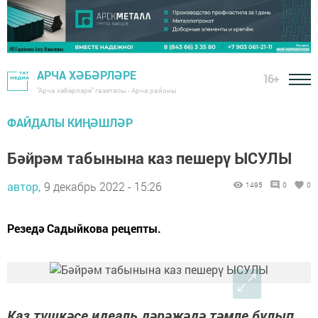
АРЧА ХӘБӘРЛӘРЕ
16+
"Арча хәбәрләре" газетасы - Арча районы
ФАЙДАЛЫ КИҢӘШЛӘР
Бәйрәм табынына каз пешерү ЫСУЛЫ
автор,
9 декабрь 2022 - 15:26
1495
0
0
Резедә Садыйкова рецепты.
Каз түшкәсе идеаль дәрәҗәдә тәмле булып