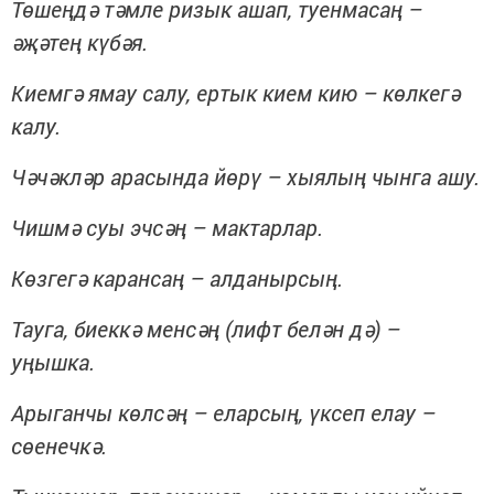
Төшеңдә тәмле ризык ашап, туенмасаң –
әҗәтең күбәя.
Киемгә ямау салу, ертык кием кию – көлкегә
калу.
Чәчәкләр арасында йөрү – хыялың чынга ашу.
Чишмә суы эчсәң – мактарлар.
Көзгегә карансаң – алданырсың.
Тауга, биеккә менсәң (лифт белән дә) –
уңышка.
Арыганчы көлсәң – еларсың, үксеп елау –
сөенечкә.