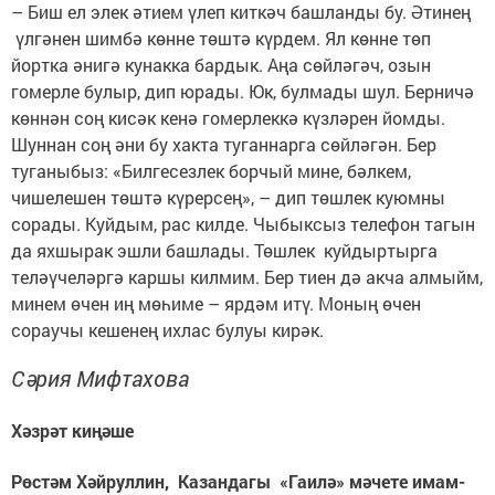
– Биш ел элек әтием үлеп киткәч башланды бу. Әтинең
үлгәнен шимбә көнне төштә күрдем. Ял көнне төп
йортка әнигә кунакка бардык. Аңа сөйләгәч, озын
гомерле булыр, дип юрады. Юк, булмады шул. Берничә
көннән соң кисәк кенә гомерлеккә күзләрен йомды.
Шуннан соң әни бу хакта туганнарга сөйләгән. Бер
туганыбыз: «Билгесезлек борчый мине, бәлкем,
чишелешен төштә күрерсең», – дип төшлек куюмны
сорады. Куйдым, рас килде. Чыбыксыз телефон тагын
да яхшырак эшли башлады. Төшлек куйдыртырга
теләүчеләргә каршы килмим. Бер тиен дә акча алмыйм,
минем өчен иң мөһиме – ярдәм итү. Моның өчен
сораучы кешенең ихлас булуы кирәк.
Сәрия Мифтахова
Хәзрәт киңәше
Рөстәм Хәйруллин, Казандагы «Гаилә» мәчете имам-