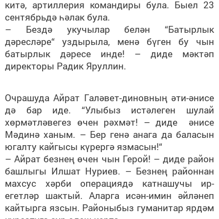
китә, артиллерия командиры була. Быел 23
сентябрьдә һәлак була.
– Бездә укучылар белән “Батырлык
дәресләре“ уздырыла, менә бүген бу чын
батырлык дәресе инде! – диде мәктәп
директоры Радик Яруллин.
Очрашуда Айрат Галәвет-диновның әти-әнисе
дә бар иде. “Улыбыз истәлеген шулай
хөрмәтләвегез өчен рәхмәт! – диде әнисе
Мәдинә ханым. – Бер генә анага да баласын
югалту кайгысы күрергә язмасын!“
– Айрат безнең өчен чын Герой! – диде район
башлыгы Илшат Нуриев. – Безнең районнан
махсус хәрби операциядә катнашучы ир-
егетләр шактый. Аларга исән-имин әйләнеп
кайтырга язсын. Районыбыз гуманитар ярдәм