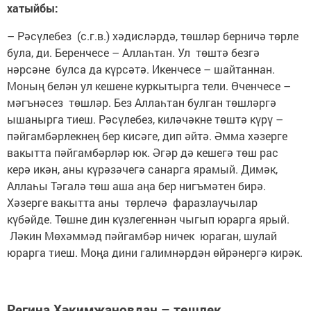
хатыйбы:
– Рәсүлебез (с.г.в.) хәдисләрдә, төшләр берничә төрле
була, ди. Беренчесе – Аллаһтан. Ул төштә безгә
нәрсәне булса да күрсәтә. Икенчесе – шайтаннан.
Моның белән ул кешене куркытырга тели. Өченчесе –
мәгънәсез төшләр. Без Аллаһтан булган төшләргә
ышанырга тиеш. Рәсүлебез, киләчәкне төштә күрү –
пәйгамбәрлекнең бер кисәге, дип әйтә. Әмма хәзерге
вакытта пәйгамбәрләр юк. Әгәр дә кешегә төш рас
керә икән, аны күрәзәчегә санарга ярамый. Димәк,
Аллаһы Тәгалә төш аша аңа бер нигъмәтен бирә.
Хәзерге вакытта аны төрлечә фаразлаучылар
күбәйде. Төшне дин күзлегеннән чыгып юрарга ярый.
Ләкин Мөхәммәд пәйгамбәр ничек юраган, шулай
юрарга тиеш. Моңа дини галимнәрдән өйрәнергә кирәк.
Регина Хәкимҗановдан – төшлек