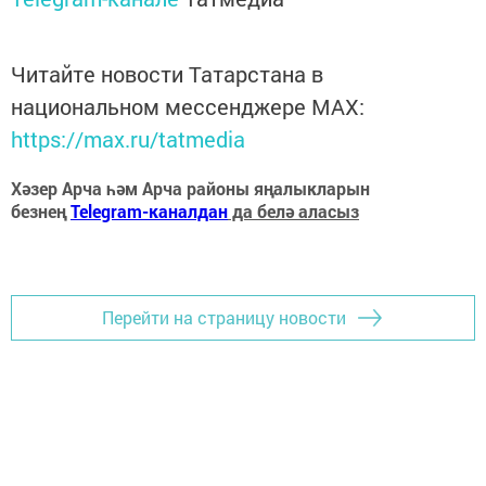
Читайте новости Татарстана в
национальном мессенджере MАХ:
https://max.ru/tatmedia
Хәзер Арча һәм Арча районы яңалыкларын
безнең
Telegram-каналдан
да белә аласыз
Перейти на страницу новости