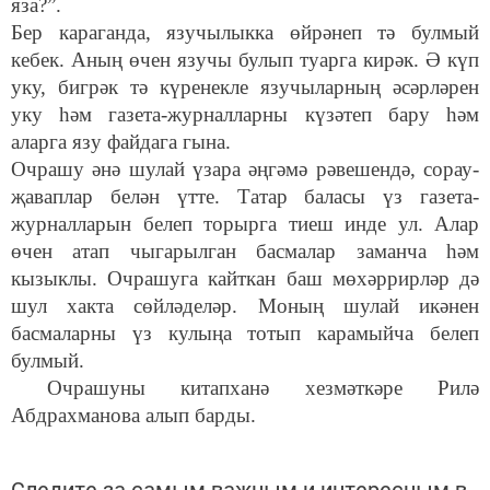
яза?”.
Бер караганда, язучылыкка өйрәнеп тә булмый
кебек. Аның өчен язучы булып туарга кирәк. Ә күп
уку, бигрәк тә күренекле язучыларның әсәрләрен
уку һәм газета-журналларны күзәтеп бару һәм
аларга язу файдага гына.
Очрашу әнә шулай үзара әңгәмә рәвешендә, сорау-
җаваплар белән үтте. Татар баласы үз газета-
журналларын белеп торырга тиеш инде ул. Алар
өчен атап чыгарылган басмалар заманча һәм
кызыклы. Очрашуга кайткан баш мөхәррирләр дә
шул хакта сөйләделәр. Моның шулай икәнен
басмаларны үз кулыңа тотып карамыйча белеп
булмый.
Очрашуны китапханә хезмәткәре Рилә
Абдрахманова алып барды.
Следите за самым важным и интересным в