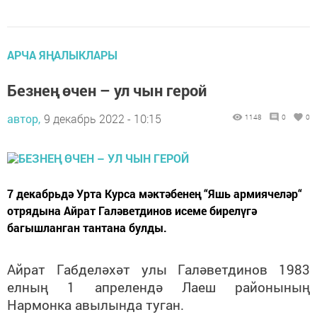
АРЧА ЯҢАЛЫКЛАРЫ
Безнең өчен – ул чын герой
автор,
9 декабрь 2022 - 10:15
1148
0
0
7 декабрьдә Урта Курса мәктәбенең “Яшь армиячеләр“
отрядына Айрат Галәветдинов исеме бирелүгә
багышланган тантана булды.
Айрат Габделәхәт улы Галәветдинов 1983
елның 1 апрелендә Лаеш районының
Нармонка авылында туган.