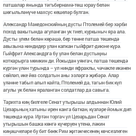
патшалар янында тәгъбирнамә-төш юрау белән
шөгыльләнүче махсус кешеләр бул­ган.
Александр Македонскийның дусты Птолемей бер хәрби
поход вакытында агуланган ук тиеп, куркыныч яра ала.
Дусты үлем белән көрәшә, бер төнне патша төшендә
авызына ниндидер үлән капкан гыйфрит-диюне күрә.
Гыйфрит Александрга бу үлән белән дустыңны
коткарырга мөмкин ди. Йокыдан уянгач, патша төшендә
күргән үлән турында – ул нинди яфраклы, чәчәкле икәнен
сөйләп, ике йөз солдатын аны эзләргә җибәрә. Алар
үләнне табып алып кайта, Птолемей да, тагын бик күп
агулы ук белән яраланган солдатлар да савыга.
Тарихта киң билгеле Сенат утырышы алдыннан Юлий
Цезарьның хатыны ирен канга баткан, күзләре йомык дип
төшендә күрә. Иртән торгач ул Цезарьдан Сенат
утырышын башка көнгә күчерүен үтенә, ләкин
киңәшчеләре бу бит бөек Рим җитәкчесенең көчсезлеген