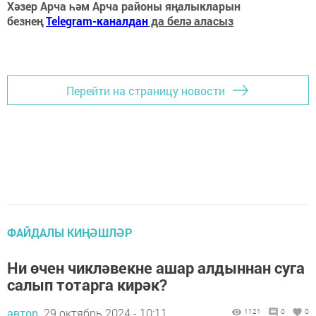
Хәзер Арча һәм Арча районы яңалыкларын
безнең
Telegram-каналдан
да белә аласыз
Перейти на страницу новости
ФАЙДАЛЫ КИҢӘШЛӘР
Ни өчен чикләвекне ашар алдыннан суга
салып тотарга кирәк?
автор,
29 октябрь 2024 - 10:11
1121
0
0