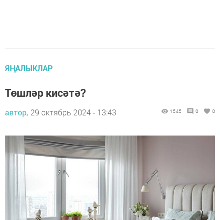
ЯҢАЛЫКЛАР
Төшләр кисәтә?
автор,
29 октябрь 2024 - 13:43
1545
0
0