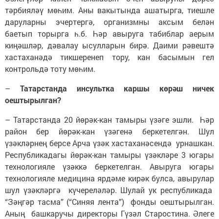
тәрбияләү мөһим. Аны вакытында ашатырга, тиешле
даруларны эчертергә, организмны аксым белән
баетып торырга һ.б. Һәр авыруга табиблар аерым
киңәшләр, дәвалау ысулларын бирә. Даими рәвештә
хастаханәдә тикшеренеп тору, кан басымын гел
контрольдә тоту мөһим.
–
Татарстанда инсультка каршы көрәш ничек
оештырылган?
– Татарстанда 20 йөрәк-кан тамыры үзәге эшли. Һәр
район бер йөрәк-кан үзәгенә беркетелгән. Шул
үзәкләрнең берсе Арча үзәк хастаханәсендә урнашкан.
Республикадагы йөрәк-кан тамыры үзәкләре 3 югары
технологияле үзәккә беркетелган. Авыруга югары
технологияле медицина ярдәме кирәк булса, авырулар
шул үзәкләргә күчереләләр. Шулай ук республикада
“Зәңгәр тасма” (“Синяя лента”) фонды оештырылган.
Аның башкаручы директоры Гүзәл Старостина. Әлеге