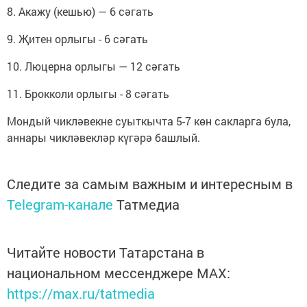
8. Акажу (кешью) — 6 сәгать
9. Җитен орлыгы - 6 сәгать
10. Люцерна орлыгы — 12 сәгать
11. Брокколи орлыгы - 8 сәгать
Мондый чикләвекне суыткычта 5-7 көн сакларга була,
аннары чикләвекләр күгәрә башлый.
Следите за самым важным и интересным в
Telegram-канале
Татмедиа
Читайте новости Татарстана в
национальном мессенджере MАХ:
https://max.ru/tatmedia