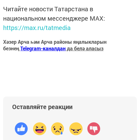
Читайте новости Татарстана в
национальном мессенджере MАХ:
https://max.ru/tatmedia
Хәзер Арча һәм Арча районы яңалыкларын
безнең
Telegram-каналдан
да белә аласыз
Оставляйте реакции