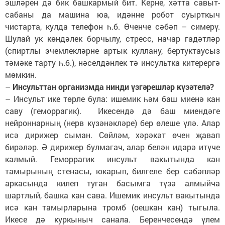
эшләрен дә бик башкармый бит. Керне, хәтта савыт-
сабаны да машина юа, идәнне робот суырткыч
чистарта, кулда телефон һ.б. Өченче сәбәп – симерү.
Шулай ук көндәлек борчылу, стресс, начар гадәтләр
(спиртлы эчемлекләрне артык куллану, бертуктаусыз
тәмәке тарту һ.б.), нәселдәнлек тә инсультка китерергә
мөмкин.
–
Инсульттан организмда нинди үзгәрешләр күзәтелә?
– Инсульт ике төрле була: ишемик һәм баш миенә кан
саву (геморрагик). Икесендә дә баш миендәге
нейроннарның (нерв күзәнәкләре) бер өлеше үлә. Алар
исә дирижер сыман. Сөйләм, хәрәкәт өчен җавап
бирәләр. Ә дирижер булмагач, алар белән идарә итүче
калмый. Геморрагик инсульт вакытында кан
тамырының стенасы, юкарып, билгеле бер сәбәпләр
аркасында килеп туган басымга түзә алмыйча
шартлый, башка кан сава. Ишемик инсульт вакытында
исә кан тамырларына тромб (оешкан кан) тыгыла.
Икесе дә куркыныч санала. Беренчесендә үлем