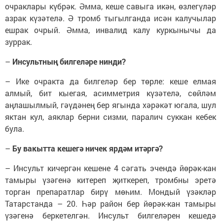
очраклары күбрәк. Әмма, кеше савыга икән, өзлегүләр
азрак күзәтелә. Ә тромб тыгылганда исән калучылар
ешрак очрый. Әмма, инвалид калу куркынычы да
зуррак.
–
Инсультның билгеләре нинди?
– Ике очракта да билгеләр бер төрле: кеше елмая
алмый, бит кыегая, асимметрия күзәтелә, сөйләм
аңлашылмый, гәүдәнең бер ягында хәрәкәт югала, шул
яктан кул, аяклар берни сизми, паралич суккан кебек
була.
–
Бу вакытта кешегә ничек ярдәм итәргә?
– Инсульт кичергән кешене 4 сәгать эчендә йөрәк-кан
тамыры үзәгенә китереп җиткереп, тромбны эретә
торган препаратлар бирү мөһим. Мондый үзәкләр
Татарстанда – 20. Һәр район бер йөрәк-кан тамыры
үзәгенә беркетелгән. Инсульт билгеләрен кешедә