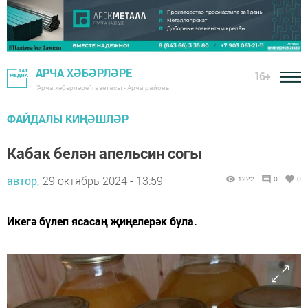
АРЧА ХӘБӘРЛӘРЕ
16+
"Арча хәбәрләре" газетасы - Арча районы
ФАЙДАЛЫ КИҢӘШЛӘР
Кабак белән апельсин согы
автор,
29 октябрь 2024 - 13:59
1222
0
0
Икегә бүлеп ясасаң җиңелерәк була.