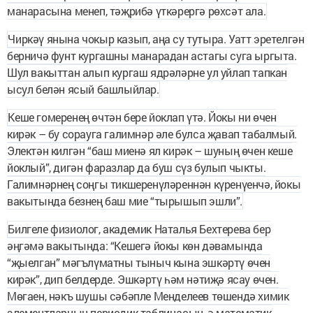
манарасына менеп, тәҗрибә үткәрергә рөхсәт ала.
Чиркәү янына чокыр казып, аңа су тутыра. Уатт эретелгән
берничә фунт кургашны манарадан астагы суга ыргыта.
Шул вакыттан алып кургаш ядрәләрне ул уйлап тапкан
ысул белән ясый башлыйлар.
Кеше гомеренең өчтән бере йоклап үтә. Йокы ни өчен
кирәк – бу сорауга галимнәр әле булса җавап табалмый.
Электән килгән “баш миенә ял кирәк – шуның өчен кеше
йоклый”, дигән фаразлар да буш сүз булып чыкты.
Галимнәрнең соңгы тикше­ре­нүләреннән күренүенчә, йокы
вакытында безнең баш мие “тырышып эшли”.
Билгеле физиолог, академик Наталья Бехтерева бер
әңгәмә вакытында: “Кешегә йокы көн дәвамында
“җыелган” мәгълүматны тыныч кына эшкәртү өчен
кирәк”, дип белдерде. Эшкәртү һәм нәтиҗә ясау өчен.
Мөгаен, нәкъ шушы сәбәпле Менделеев төшендә химик
элемент­ларның периодик таблицасын, ә математик