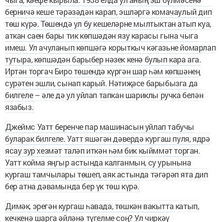
берничә кеше тәрәзәдән карап, эшләргә комачаулый дип
төш күрә. Төшендә ул бу кешеләрне мылтыктан атып куа,
аткан саен бары тик көпшәдән язу карасы гына чыга
имеш. Ул ачуланып көпшәгә корыткыч кәгазьне йомарлап
тутыра, көпшәдән барыбер нәзек кенә булып кара ага.
Иртән торгач Биро төшендә күргән шар һәм көпшәнең
сурәтен эшли, сынап карый. Нәтиҗәсе барыбызга да
билгеле – әле дә ул уйлап тапкан шариклы ручка белән
язабыз.
Джеймс Уатт беренче пар машинасын уйлап табучы
буларак билгеле. Уатт яшәгән дәвердә кургаш пуля, ядрә
ясау зур хезмәт таләп иткән һәм бик кыйммәт торган.
Уатт койма яңгыр астында калганмын, су урынына
кургаш тамчылары төшеп, аяк астында тәгәрәп ята дип
бер атна дәвамында бер үк төш күрә.
Димәк, эрегән кургаш һавада, төшкән вакытта катып,
кечкенә шарга әйләнә түгелме соң? Ул чиркәү