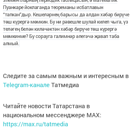
Пуанкаре йоклаганда теореманы исбатлавын
“тапкан”дыр. Кешеләрнең барысы да алдан хәбәр бирүче
төш күрергә мөмкин. Бу ни рәвешле шулай килеп чыга, үз
теләгең белән киләчәктән хәбәр бирүче төш күрергә
мөмкинме? Бу сорауга галимнәр әлегәчә җавап таба
алмый.
Следите за самым важным и интересным в
Telegram-канале
Татмедиа
Читайте новости Татарстана в
национальном мессенджере MАХ:
https://max.ru/tatmedia