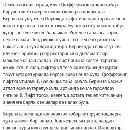
Ә менә инглиз лорды, илче Дюфферингка алдан хәбәр
бирүче төше гомерен саклап калырга ярдәм итә.
Бервакыт ул үзенең Париждагы фатирының тәрәзә­сеннән
карап торганын төшендә күрә. Бу вакытта урамнан табут
күтәргән кеше китеп бара икән. Ул кеше тәрәзәгә карап
серле елмая. Лорд куркып уяна, теге кешенең йөзе озак
вакыт аның күз алдында тора. Берникадәр вакыт үткәч,
илчене Парижның бер ресторанына дипломатлар
мәҗлесенә чакыралар. Ул лифт янына килгәч тораташ
кебек катып кала, лифтер ул теге көнне төшендә күргән
табут күтәреп урамда йөргән сәер бәндә була. Дюфферинг
лифтка утырмый, баскычка таба юнәлә. Берничә баскыч
атлап өскә күтәрелүе була, артында көчле гөрселдәү
яңгырый. Лифт тросы өзелеп, шахтага төшеп китә, аның
эчендәге барлык кешеләр дә һәлак була.
Борынгы заманда киләчәктән хәбәр китерүче төшләргә
зур әһәмият биргәннәр. Төш кешене яман хәлләрдән
саклап, туры юлга күндерә дип ышанганнар. Император,