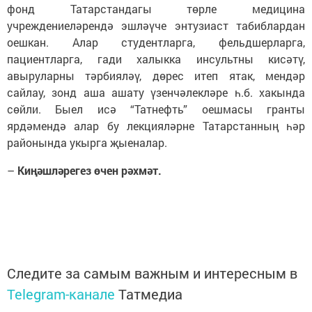
фонд Татарстандагы төрле медицина
учреждениеләрендә эшләүче энтузиаст табиблардан
оешкан. Алар студентларга, фельдшерларга,
пациентларга, гади халыкка инсультны кисәтү,
авыруларны тәрбияләү, дөрес итеп ятак, мендәр
сайлау, зонд аша ашату үзенчәлекләре һ.б. хакында
сөйли. Быел исә “Татнефть” оешмасы гранты
ярдәмендә алар бу лекцияләрне Татарстанның һәр
районында укырга җыеналар.
–
Киңәшләрегез өчен рәхмәт.
Следите за самым важным и интересным в
Telegram-канале
Татмедиа