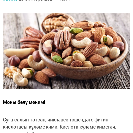
Моны белү мөһим!
Суга салып тотсаң, чикләвек төшендәге фитин
кислотасы күләме кими. Кислота күләме кимегәч,