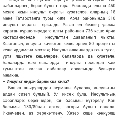
сәбәпләрнең берсе булып тора. Россиядә елына 450
меңгә якын инсульт очрагы күзәтелсә, аларның 18
меңе Татарстанга туры килә. Арча районында 310
инсульт очрагы теркәлде. Узган ел безнең үзәккә
караган күрше-тирәдәге алты районнан 736 кеше Арча
хастаханәсендә инсульттан даваланып чыкты.
Кызганыч, инсульт кичергән кешеләрнең 80 проценты
кеше ярдәменә мохтаҗ. Инсульт өлкәннәрдә генә түгел,
урта яшьтәге кешеләрдә, балаларда да күзәтелә.
Балаларда һәм яшьләрдә инсульт нәселдән һәм
тумыштан килгән сәбәпләр аркасында булырга
мөмкин.
–
Инсульт нидән барлыкка килә?
– Башка авырулардан аермалы буларак, инсультны
алдан сизеп булмый. Ул кисәк була. Инсультның
сәбәпләре: беренчедән, кан басымы күтәрелү. Кан
басымы 130/80нән артса, югары булып санала.
Икенчедән, аз хәрәкәтләнү. Хәзер кеше көнкүреш