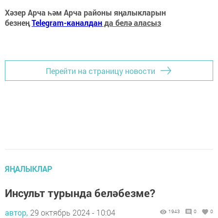
Хәзер Арча һәм Арча районы яңалыкларын
безнең
Telegram-каналдан
да белә аласыз
Перейти на страницу новости
ЯҢАЛЫКЛАР
Инсульт турында беләбезме?
автор,
29 октябрь 2024 - 10:04
1943
0
0