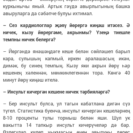
куркынычы яный. Артык гәүдә авырлыгының башка
авыруларга да сәбәпче булуы ихтимал.
– Сез кардиологлар җәяү йөрергә киңәш итәсез. Ә
ничек, кызу йөрергәме, акрынмы? Үзеңә тиешле
темпны ничек белергә?
– Йөргәндә янәшәңдәге кеше белән сөйләшеп барып
кара, сулышың капмый, иркен аралашасың икән,
димәк, бу синең темпың. Кызу яки акрын йөрү һәр
кешенең хәленнән, мөмкинлегеннән тора. Көнгә 40
минут йөрү киңәш ителә.
–
Инсульт кичергән кешене ничек тәрбияләргә?
– Бер инсульт булса, ул тагын кабатлана дигән сүз
түгел. Статистика буенча, инсульт кичергән кешеләрнең
8-10 проценты тулы тормыш белән яши. Шул ук
вакытта 14 тапкыр инсульт кичерүчеләр дә бар.
Өзлегүләр килеп чыкмасын өчен авыруны дөрес