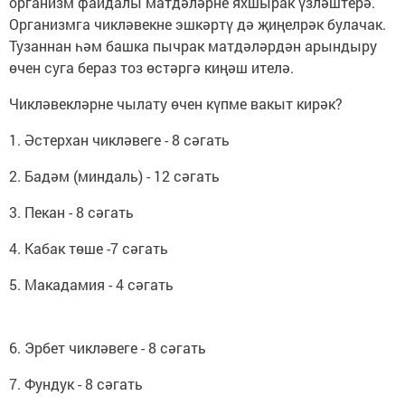
организм файдалы матдәләрне яхшырак үзләштерә.
Организмга чикләвекне эшкәртү дә җиңелрәк булачак.
Тузаннан һәм башка пычрак матдәләрдән арындыру
өчен суга бераз тоз өстәргә киңәш ителә.
Чикләвекләрне чылату өчен күпме вакыт кирәк?
1. Әстерхан чикләвеге - 8 сәгать
2. Бадәм (миндаль) - 12 сәгать
3. Пекан - 8 сәгать
4. Кабак төше -7 сәгать
5. Макадамия - 4 сәгать
6. Эрбет чикләвеге - 8 сәгать
7. Фундук - 8 сәгать