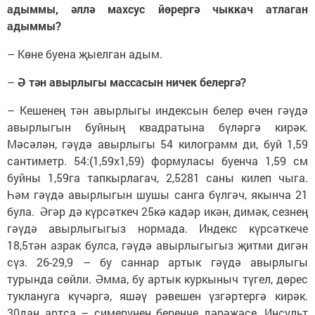
адыммы, әллә махсус йөрергә чыккач атлаган
адыммы?
– Көне буена җыелган адым.
–
Ә тән авырлыгы массасын ничек белергә?
–
Кешенең тән авырлыгы индексын белер өчен гәүдә
авырлыгын буйның квадратына бүләргә кирәк.
Мәсәлән, гәүдә авырлыгы 54 килограмм ди, буй 1,59
сантиметр. 54:(1,59х1,59) формуласы буенча 1,59 см
буйны 1,59га тапкырлагач, 2,5281 саны килеп чыга.
Һәм гәүдә авырлыгын шушы санга бүлгәч, якынча 21
була. Әгәр дә күрсәткеч 25кә кадәр икән, димәк, сезнең
гәүдә авырлыгыгыз нормада. Индекс күрсәткече
18,5тән азрак булса, гәүдә авырлыгыгыз җитми дигән
сүз. 26-29,9 – бу саннар артык гәүдә авырлыгы
турында сөйли. Әмма, бу артык куркыныч түгел, дөрес
туклануга күчәргә, яшәү рәвешен үзгәртергә кирәк.
30дан артса – симерүнең беренче дәрәҗәсе. Инсульт