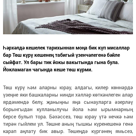
Һәрхәлдә кешелек тарихыннан моңа бик күп мисаллар
бар Төш күрү кешенең табигый үзенчәлегенә бәйле
сыйфат. Ул бары тик йокы вакытында гына була.
Йокламаган чагында кеше төш күрми.
Төш күрү һәм аларны юрау, алдагы, килер көннәрдә
үзеңне яки башкаларны нинди хәлләр көткәнлеген алар
ярдәмендә белү, җаныңны яңа сынауларга әзерләү
борынгыдан кулланылучы йола һәм ырымнарның
берсе булып тора. Бәхәссез, төш юрау үтә нечкә һәм
тирән гыйлем ул. Төшне аның тышкы күренешенә генә
карап аңлату бик авыр. Төшеңдә күргәнең ямьсез,