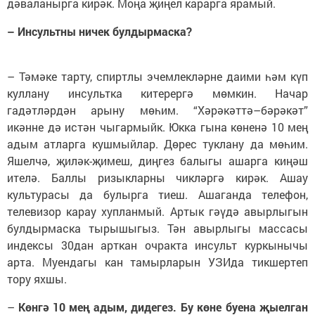
дәваланырга кирәк. Моңа җиңел карарга ярамый.
– Инсультны ничек булдырмаска?
– Тәмәке тарту, спиртлы эчемлекләрне даими һәм күп
куллану инсультка китерергә мөмкин. Начар
гадәтләрдән арыну мөһим. “Хәрәкәттә–бәрәкәт”
икәнне дә истән чыгармыйк. Юкка гына көненә 10 мең
адым атларга кушмыйлар. Дөрес туклану да мөһим.
Яшелчә, җиләк-җимеш, диңгез балыгы ашарга киңәш
ителә. Баллы ризыкларны чикләргә кирәк. Ашау
культурасы да булырга тиеш. Ашаганда телефон,
телевизор карау хупланмый. Артык гәүдә авырлыгын
булдырмаска тырышыгыз. Тән авырлыгы массасы
индексы 30дан арткан очракта инсульт куркынычы
арта. Муендагы кан тамырларын УЗИда тикшертеп
тору яхшы.
–
Көнгә 10 мең адым, дидегез. Бу көне буена җыелган