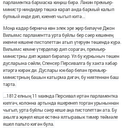
парламентка бармаска киңәш бирә. Ләкин премьер-
министр ниндидер төшкә карап анда бармый калып
булмый инде дип, киенеп чыгып китә...
Моңа кадәр берничә көн элек эре җир биләүче Джон
Вильямс парламентта урта буйлы бер сәер кешенең
икенче кешене пистолеттан атып үтерүен төшендә күрә.
Вильямс кемне үтерделәр дип сорагач, премьер-
министрны дип җавап бирәләр. Ул бу куркыныч төшен
дусларына сөйли, Спенсер Персивалга бу хакта хәбәр
итәргә кирәк ди. Дуслары юк-бар белән премьер-
министрның башын катырма дигәч, бу ниятеннән баш
тарта.
...1812 елның 11 маенда Персивал иртән парламентка
килгәч, колонна артында яшеренеп торган урыныннан
чыгып, урта буйлы сәер кеше аңа пистолеттан ата. Бу
акылга җиңел кеше өстенә ялтыравык тимер төймәле
яшел пальто кигән була.