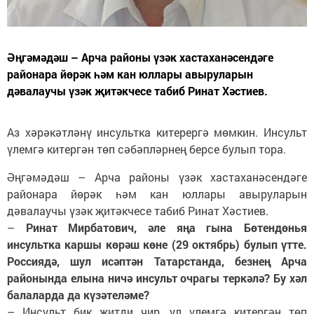
Әңгәмәдәш – Арча районы үзәк хастаханәсендәге
районара йөрәк һәм кан юллары авыруларын
дәвалаучы үзәк җитәкчесе табиб Ринат Хәстиев.
Аз хәрәкәтләнү инсультка китерергә мөмкин. Инсульт
үлемгә китергән төп сәбәпләрнең берсе булып тора.
Әңгәмәдәш – Арча районы үзәк хастаханәсендәге
районара йөрәк һәм кан юллары авыруларын
дәвалаучы үзәк җитәкчесе табиб Ринат Хәстиев.
–
Ринат Мирбатович, әле яңа гына Бөтендөнья
инсультка каршы көрәш көне (29 октябрь) булып үтте.
Россиядә, шул исәптән Татарстанда, безнең Арча
районында елына ничә инсульт очрагы теркәлә? Бу хәл
балаларда да күзәтеләме?
– Инсульт бик җитди чир, ул үлемгә китергән төп