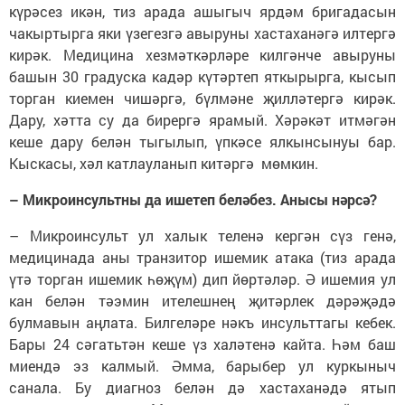
күрәсез икән, тиз арада ашыгыч ярдәм бригадасын
чакыртырга яки үзегезгә авыруны хастаханәгә илтергә
кирәк. Медицина хезмәткәрләре килгәнче авыруны
башын 30 градуска кадәр күтәртеп яткырырга, кысып
торган киемен чишәргә, бүлмәне җилләтергә кирәк.
Дару, хәтта су да бирергә ярамый. Хәрәкәт итмәгән
кеше дару белән тыгылып, үпкәсе ялкынсынуы бар.
Кыскасы, хәл катлауланып китәргә мөмкин.
– Микроинсультны да ишетеп беләбез. Анысы нәрсә?
– Микроинсульт ул халык теленә кергән сүз генә,
медицинада аны транзитор ишемик атака (тиз арада
үтә торган ишемик һөҗүм) дип йөртәләр. Ә ишемия ул
кан белән тәэмин ителешнең җитәрлек дәрәҗәдә
булмавын аңлата. Билгеләре нәкъ инсульттагы кебек.
Бары 24 сәгатьтән кеше үз халәтенә кайта. Һәм баш
миендә эз калмый. Әмма, барыбер ул куркыныч
санала. Бу диагноз белән дә хастаханәдә ятып