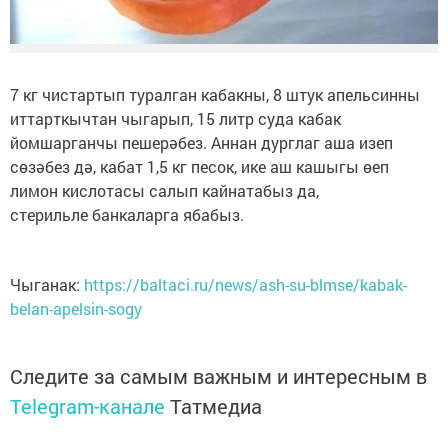
7 кг чистартып туралган кабакны, 8 штук апельсинны
иттарткычтан чыгарып, 15 литр суда кабак
йомшарганчы пешерәбез. Аннан дурглаг аша изеп
сөзәбез дә, кабат 1,5 кг песок, ике аш кашыгы өеп
лимон кислотасы салып кайнатабыз да,
стерильле банкаларга ябабыз.
Чыганак:
https://baltaci.ru/news/ash-su-blmse/kabak-
belan-apelsin-sogy
Следите за самым важным и интересным в
Telegram-канале
Татмедиа