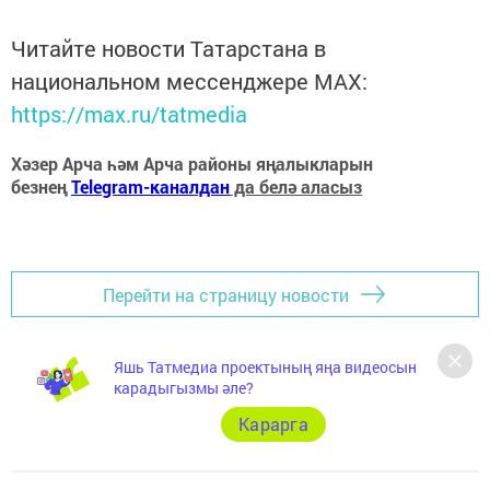
Читайте новости Татарстана в
национальном мессенджере MАХ:
https://max.ru/tatmedia
Хәзер Арча һәм Арча районы яңалыкларын
безнең
Telegram-каналдан
да белә аласыз
Перейти на страницу новости
Яшь Татмедиа проектының яңа видеосын
карадыгызмы әле?
Карарга