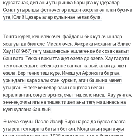
күрсәтәчәк, дип аны утырышка барырга күндерәләр.
Сенат утырышы фетнәчеләр алдан әзерләгән план буенча
үтә, Юлий Цезарь алар кулыннан һәлак була.
Төштә күреп, кешелек өчен файдалы бик күп ачышлар
ясалуы да билгеле. Мисал өчен, Америка механигы Элиас
Хау (1819-67) тегү машинасын эшләгәндә бик озак вакыт
баш вата. Теккән вакытта җеп өзелә дә өзелә. Хау гадәти
тегү энәсендәге кебек җепне саплап карый, алай да җеп
өзелә. Бер төнне төш күрә. Имеш ул Африкага барган,
урындагы кара халыктан куркып, агач башына менеп
утырган. Ә теге кешеләр озын сөңгеләр белән
коралланган, сөңгеләренең очы тишекле имеш. Хау уянгач,
энәнең очлы ягына тишек тишеп аны тегү машинасына
куеп куллана башлый.
Ә менә язучы Ласло Йозеф Биро нәрсә дә булса язарга
утырса, гел карага батып беткән. Моңа аның җан ачуы
чыга, кәефе кырыла. 1938 елда ул аның эш бүлмәсенә