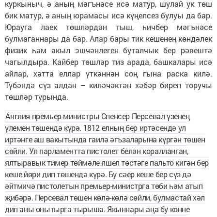
куркыныч, ә аның мәгънәсе исә матур, шулай ук төш
бик матур, ә аның юрамасы исә күңелсез булуы да бар.
Юрауга лаек төшләрдән тыш, һичбер мәгънәсе
булмаганнары да бар. Алар бары тик кешенең көн­дәлек
физик һәм акыл эшчәнлеген буталчык бер рәвештә
чагылдыра. Кайбер төшләр тиз арада, башкалары исә
айлар, хәтта еллар үткәннән соң гына раска килә.
Түбәндә сүз алдан – киләчәктән хәбәр биреп торучы
төшләр турында.
Англия премьер-министры Спенсер Персевал үзенең
үлемен төшендә күрә. 1812 елның бер иртәсендә ул
иртәнге аш вакытында гаилә әгъзаларына күргән төшен
сөйли. Ул парламентта пистолет белән коралланган,
ялтыравык тимер төймәле яшел төстәге пальто кигән бер
кеше йөри дип төшендә күрә. Бу сәер кеше бер сүз дә
әйтмичә пистолетын премьер-министрга төби һәм атып
җибәрә. Персевал төшен көлә-көлә сөйли, булмастай хәл
дип аны онытырга тырыша. Якыннары аңа бу көнне