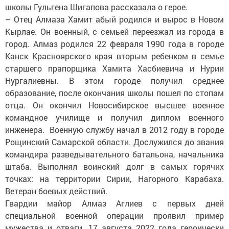
школы Гульгена Шигапова рассказала о герое.
– Отец Алмаза Хамит абый родился и вырос в Новом
Кырлае. Он военный, с семьей переезжал из города в
город. Алмаз родился 22 февраля 1990 года в городе
Канск Красноярского края вторым ребенком в семье
старшего прапорщика Хамита Хасбиевича и Нурии
Нургалиевны. В этом городе получил среднее
образование, после окончания школы пошел по стопам
отца. Он окончил Новосибирское высшее военное
командное училище и получил диплом военного
инженера. Военную службу начал в 2012 году в городе
Рощинский Самарской области. Дослужился до звания
командира разведывательного батальона, начальника
штаба. Выполнял воинский долг в самых горячих
точках: на территории Сирии, Нагорного Карабаха.
Ветеран боевых действий.
Гвардии майор Алмаз Аглиев с первых дней
специальной военной операции проявил пример
мужества и отваги. 17 августа 2022 года героически