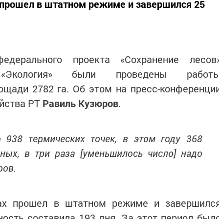
 прошел в штатном режиме и завершился 25
дерального проекта «Сохранение лесов
 «Экология» были проведены работ
ощади 2782 га. Об этом на пресс-конференци
яйства РТ
Равиль Кузюров
.
 938 термических точек, в этом году 368
ных, в три раза [уменьшилось число] надо
ров.
ах прошел в штатном режиме и завершилс
ность составила 193 дня. За этот период был