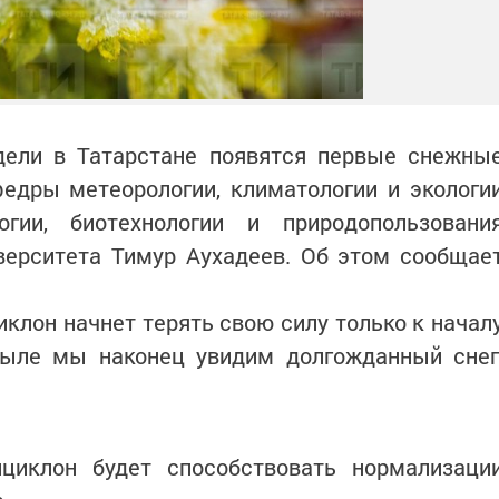
ели в Татарстане появятся первые снежны
едры метеорологии, климатологии и экологи
гии, биотехнологии и природопользовани
верситета Тимур Аухадеев. Об этом сообщае
иклон начнет терять свою силу только к начал
тыле мы наконец увидим долгожданный снег
циклон будет способствовать нормализаци