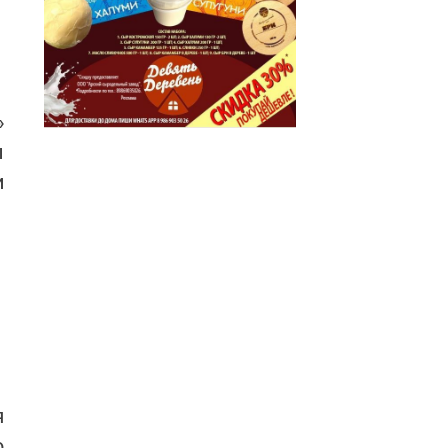
»
ы
и
я
о