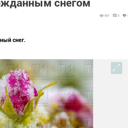
ожданным снегом
901
0
ный снег.