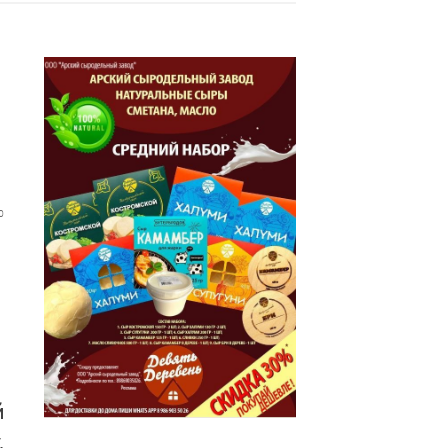
0
й
.