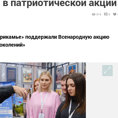
 в патриотической акции
314
0
Прикамье» поддержали Всенародную акцию
околений»