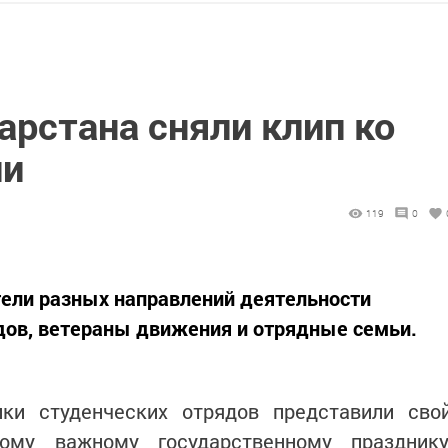
арстана сняли клип ко
ии
119
0
тели разных направлений деятельности
дов, ветераны движения и отрядные семьи.
ки студенческих отрядов представили сво
ому важному государственному празднику