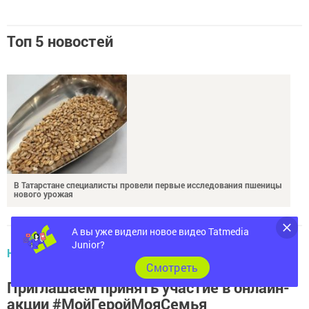
Топ 5 новостей
В Татарстане специалисты провели первые исследования пшеницы
нового урожая
А вы уже видели новое видео Tatmedia
НОВОСТИ РАЙОНА
Junior?
Cмотреть
Приглашаем принять участие в онлайн-
акции #МойГеройМояСемья