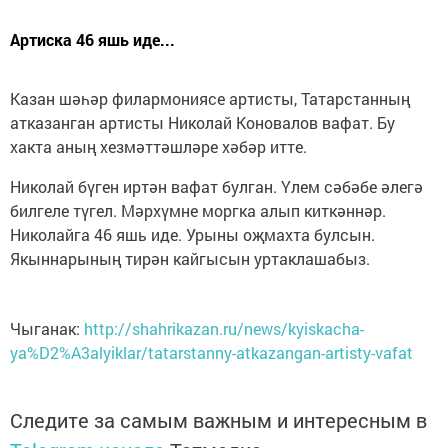
Артиска 46 яшь иде...
Казан шәһәр филармониясе артисты, Татарстанның
атказанган артисты Николай Коновалов вафат. Бу
хакта аның хезмәттәшләре хәбәр итте.
Николай бүген иртән вафат булган. Үлем сәбәбе әлегә
билгеле түгел. Мәрхүмне моргка алып киткәннәр.
Николайга 46 яшь иде. Урыны оҗмахта булсын.
Якыннарының тирән кайгысын уртаклашабыз.
Чыганак:
http://shahrikazan.ru/news/kyiskacha-
ya%D2%A3alyiklar/tatarstanny-atkazangan-artisty-vafat
Следите за самым важным и интересным в