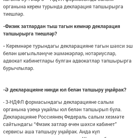
органына керем турында декларация тапшырырга
тиешләр.
-Физик затлардан тыш тагын кемнәр декларация
тапшырырга тиешләр?
-
Керемнәре турындагы декларацияне тагын шәхси эш
белән шөгыльләнүче эшмәкәрләр, нотариуслар,
адвокат кабинетлары булган адвокатлар тапшырырга
бурычлылар.
-Ә декларацияне нинди юл белән тапшыру уңайрак?
- 3-НДФЛ формасындагы декларацияне салым
органына үзеңә уңайлы юл белән тапшырып була.
Декларацияне Россиянең Федераль салым хезмәте
сайтындагы “Физик затлар өчен шәхси кабинет”
сервисы аша тапшыру уңайрак. Анда күп