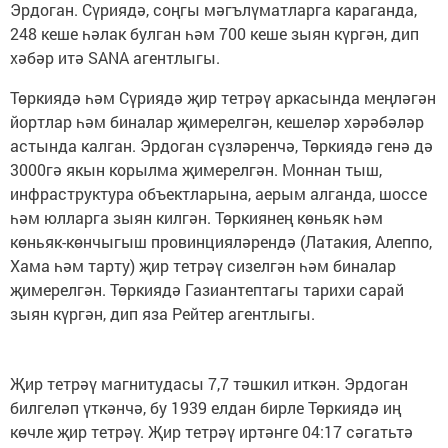
Эрдоган. Сүриядә, соңгы мәгълүматларга караганда,
248 кеше һәлак булган һәм 700 кеше зыян күргән, дип
хәбәр итә SANA агентлыгы.
Төркиядә һәм Сүриядә җир тетрәү аркасында меңләгән
йортлар һәм биналар җимерелгән, кешеләр хәрәбәләр
астында калган. Эрдоган сүзләренчә, Төркиядә генә дә
3000гә якын корылма җимерелгән. Моннан тыш,
инфраструктура объектларына, аерым алганда, шоссе
һәм юлларга зыян килгән. Төркиянең көньяк һәм
көньяк-көнчыгыш провинцияләрендә (Латакия, Алеппо,
Хама һәм тарту) җир тетрәү сизелгән һәм биналар
җимерелгән. Төркиядә Газиантептагы тарихи сарай
зыян күргән, дип яза Рейтер агентлыгы.
Җир тетрәү магнитудасы 7,7 тәшкил иткән. Эрдоган
билгеләп үткәнчә, бу 1939 елдан бирле Төркиядә иң
көчле җир тетрәү. Җир тетрәү иртәнге 04:17 сәгатьтә