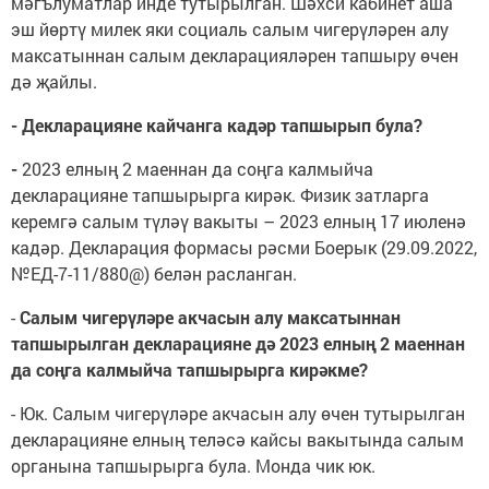
мәгълуматлар инде тутырылган. Шәхси кабинет аша
эш йөртү милек яки социаль салым чигерүләрен алу
максатыннан салым декларацияләрен тапшыру өчен
дә җайлы.
- Декларацияне кайчанга кадәр тапшырып була?
-
2023 елның 2 маеннан да соңга калмыйча
декларацияне тапшырырга кирәк. Физик затларга
керемгә салым түләү вакыты – 2023 елның 17 июленә
кадәр. Декларация формасы рәсми Боерык (29.09.2022,
№ЕД-7-11/880@) белән расланган.
-
Салым чигерүләре акчасын алу максатыннан
тапшырылган декларацияне дә 2023 елның 2 маеннан
да соңга калмыйча тапшырырга кирәкме?
- Юк. Салым чигерүләре акчасын алу өчен тутырылган
декларацияне елның теләсә кайсы вакытында салым
органына тапшырырга була. Монда чик юк.