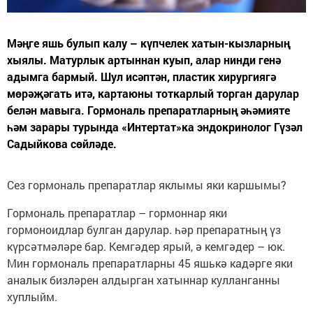
Мәңге яшь булып калу – күпчелек хатын-кызларның
хыялы. Матурлык артыннан куып, алар нинди генә
адымга бармый. Шул исәптән, пластик хирургиягә
мөрәҗәгать итә, картаюны тоткарлый торган дарулар
белән мавыга. Гормональ препаратларның әһәмияте
һәм зарары турында «Интертат»ка эндокринолог Гүзәл
Садыйкова сөйләде.
Сез гормональ препаратлар яклымы яки каршымы?
Гормональ препаратлар – гормоннар яки
гормоноидлар булган дарулар. һәр препаратның үз
күрсәтмәләре бар. Кемгәдер ярый, ә кемгәдер – юк.
Мин гормональ препаратларны 45 яшькә кадәрге яки
аналык бизләрен алдырган хатыннар кулланганны
хуплыйм.