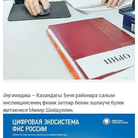
Әңгәмәдәш – Казандагы 5нче районара салым
инспекциясенең физик затлар белән эшләүче бүлек
җитәкчесе Мөнир Шәйдуллин.