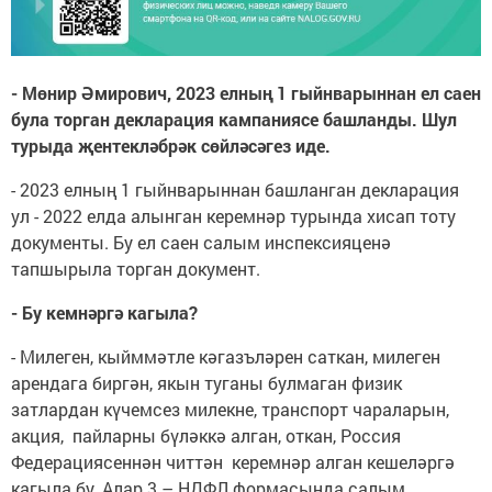
- Мөнир Әмирович, 2023 елның 1 гыйнварыннан ел саен
була торган декларация кампаниясе башланды. Шул
турыда җентекләбрәк сөйләсәгез иде.
- 2023 елның 1 гыйнварыннан башланган декларация
ул - 2022 елда алынган керемнәр турында хисап тоту
документы. Бу ел саен салым инспексияценә
тапшырыла торган документ.
- Бу кемнәргә кагыла?
- Милеген, кыйммәтле кәгазъләрен саткан, милеген
арендага биргән, якын туганы булмаган физик
затлардан күчемсез милекне, транспорт чараларын,
акция, пайларны бүләккә алган, откан, Россия
Федерациясеннән читтән керемнәр алган кешеләргә
кагыла бу. Алар 3 – НДФЛ формасында салым