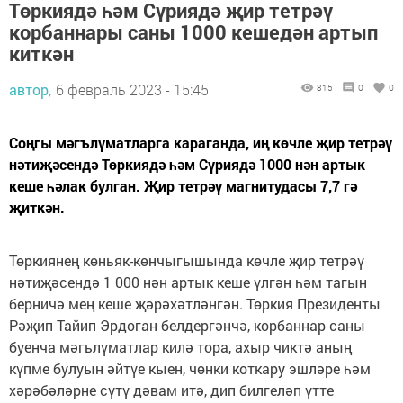
Төркиядә һәм Сүриядә җир тетрәү
корбаннары саны 1000 кешедән артып
киткән
автор,
6 февраль 2023 - 15:45
815
0
0
Соңгы мәгълүматларга караганда, иң көчле җир тетрәү
нәтиҗәсендә Төркиядә һәм Сүриядә 1000 нән артык
кеше һәлак булган. Җир тетрәү магнитудасы 7,7 гә
җиткән.
Төркиянең көньяк-көнчыгышында көчле җир тетрәү
нәтиҗәсендә 1 000 нән артык кеше үлгән һәм тагын
берничә мең кеше җәрәхәтләнгән. Төркия Президенты
Рәҗип Тайип Эрдоган белдергәнчә, корбаннар саны
буенча мәгьлүматлар килә тора, ахыр чиктә аның
күпме булуын әйтүе кыен, чөнки коткару эшләре һәм
хәрәбәләрне сүтү дәвам итә, дип билгеләп үтте