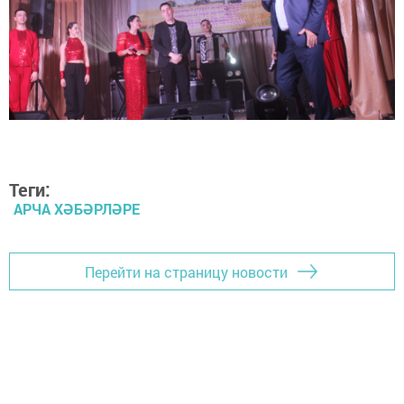
Теги:
АРЧА ХӘБӘРЛӘРЕ
Перейти на страницу новости