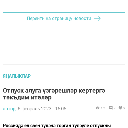
Перейти на страницу новости
ЯҢАЛЫКЛАР
Отпуск алуга үзгәрешләр кертергә
тәкъдим итәләр
автор,
6 февраль 2023 - 15:05
771
0
0
Россиядә ел саен түләнә торган түләүле отпускны