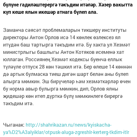
бүлүне гадиләштерергә тәкъдим итәләр. Хәзер вакытта
күп кеше ялын икешәр атнага бүлеп ала.
Заманча сәясәт проблемаларын тикшерү институты
директоры Антон Орлов исә 14 көнлек өзлексез ял
итүдән баш тартырга тәкъдим итә. Бу хакта ул Хезмәт
министрлыгы башлыгы Антон Котяков исеменә хат
юллаган. Россиянең Хезмәт кодексы буенча еллык
түләүле отпуск 28 көн тәшкил итә. Бер өлеше 14 көннән
дә артык булмаска тиеш дигән шарт белән аны бүлеп
алырга мөмкин. Эш бирүчеләр һәм хезмәткәрләр өчен
бу норма авыр булырга мөмкин, дип, Oрлов ялны
җидешәр көн итеп дүрткә бүлү мөмкинлеге бирергә
тәкъдим итә.
Чыганак:
http://shahrikazan.ru/news/kyiskacha-
ya%D2%A3alyiklar/otpusk-aluga-zgreshlr-kerterg-tkdim-itlr