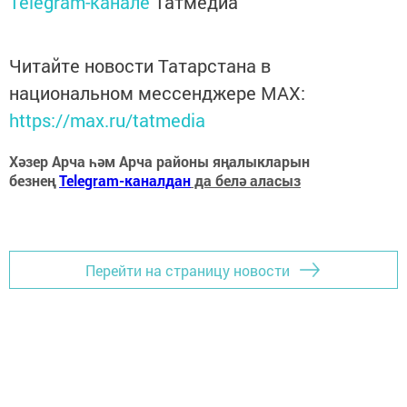
Telegram-канале
Татмедиа
Читайте новости Татарстана в
национальном мессенджере MАХ:
https://max.ru/tatmedia
Хәзер Арча һәм Арча районы яңалыкларын
безнең
Telegram-каналдан
да белә аласыз
Перейти на страницу новости