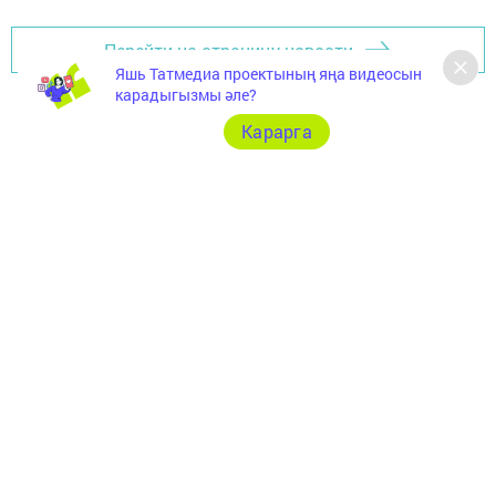
Перейти на страницу новости
Яшь Татмедиа проектының яңа видеосын
карадыгызмы әле?
Карарга
Документлар