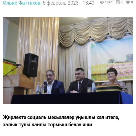
Ильяс Фаттахов,
6 февраль 2023 - 13:49
1045
0
0
Җирлектә социаль мәсьәләләр уңышлы хәл ителә,
халык тулы канлы тормыш белән яши.