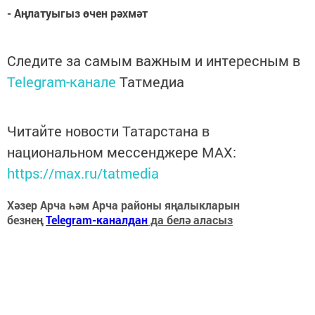
- Аңлатуыгыз өчен рәхмәт
Следите за самым важным и интересным в
Telegram-канале
Татмедиа
Читайте новости Татарстана в
национальном мессенджере MАХ:
https://max.ru/tatmedia
Хәзер Арча һәм Арча районы яңалыкларын
безнең
Telegram-каналдан
да белә аласыз