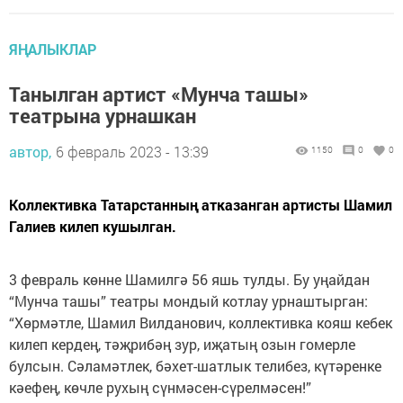
ЯҢАЛЫКЛАР
Танылган артист «Мунча ташы»
театрына урнашкан
автор,
6 февраль 2023 - 13:39
1150
0
0
Коллективка Татарстанның атказанган артисты Шамил
Галиев килеп кушылган.
3 февраль көнне Шамилгә 56 яшь тулды. Бу уңайдан
“Мунча ташы” театры мондый котлау урнаштырган:
“Хөрмәтле, Шамил Вилданович, коллективка кояш кебек
килеп кердең, тәҗрибәң зур, иҗатың озын гомерле
булсын. Сәламәтлек, бәхет-шатлык телибез, күтәренке
кәефең, көчле рухың сүнмәсен-сүрелмәсен!”