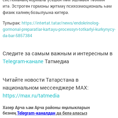
итә. Эстроген гормоны җитмәү психоэмоциональ һәм
физик хәлнең бозылуына китерә.
Тулырак:
https://intertat.tatar/news/endokrinolog-
gormonal-preparatlar-kartayu-processyn-totkarlyi-kurkynycy-
da-bar-5857384
Следите за самым важным и интересным в
Telegram-канале
Татмедиа
Читайте новости Татарстана в
национальном мессенджере MАХ:
https://max.ru/tatmedia
Хәзер Арча һәм Арча районы яңалыкларын
безнең
Telegram-каналдан
да белә аласыз