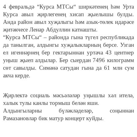
4 февральдә “Курса МТСы“ ширкәтенең һәм Урта
Курса авыл җирлегенең хисап җыелышы булды.
Анда район авыл хуҗалыгы һәм азык-төлек идарәсе
җитәкчесе Ленар Абдуллин катнашты.
“Курса МТСы“ – районда гына түгел республикада
да танылган, алдынгы хуҗалыкларның берсе. Узган
ел игеннәрнең бер гектарыннан уртача 43 центнер
уңыш җыеп алдылар. Бер сыердан 7496 килограмм
сөт савылды. Симәнә сатудан гына да 61 млн сум
акча керде.
Җирлектә социаль мәсьәләләр уңышлы хәл ителә,
халык тулы канлы тормыш белән яши.
Алдынгыларны бүләкләделәр, соңыннан
Рамазановлар бик матур концерт куйды.