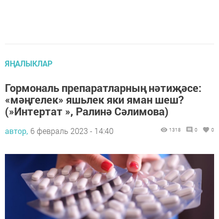
ЯҢАЛЫКЛАР
Гормональ препаратларның нәтиҗәсе:
«мәңгелек» яшьлек яки яман шеш?
(»Интертат », Ралинә Сәлимова)
автор,
6 февраль 2023 - 14:40
1318
0
0