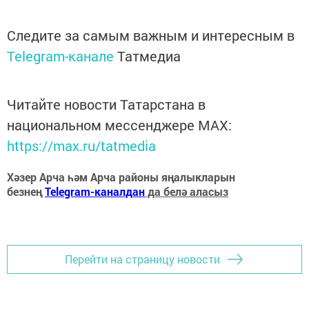
Следите за самым важным и интересным в
Telegram-канале
Татмедиа
Читайте новости Татарстана в
национальном мессенджере MАХ:
https://max.ru/tatmedia
Хәзер Арча һәм Арча районы яңалыкларын
безнең
Telegram-каналдан
да белә аласыз
Перейти на страницу новости