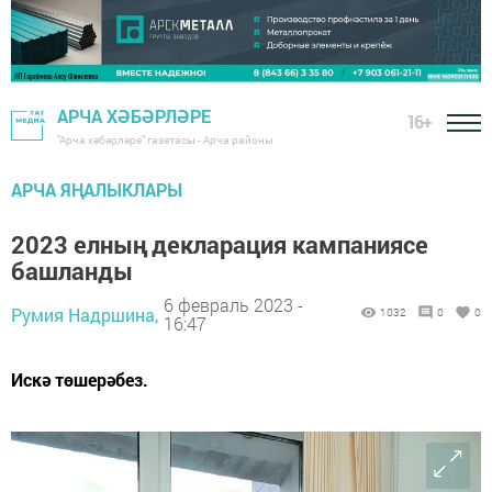
АРЧА ХӘБӘРЛӘРЕ
16+
"Арча хәбәрләре" газетасы - Арча районы
АРЧА ЯҢАЛЫКЛАРЫ
2023 елның декларация кампаниясе
башланды
6 февраль 2023 -
Румия Надршина,
1032
0
0
16:47
Искә төшерәбез.