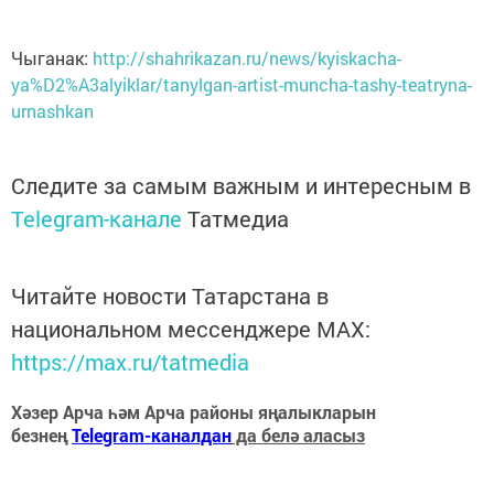
Чыганак:
http://shahrikazan.ru/news/kyiskacha-
ya%D2%A3alyiklar/tanylgan-artist-muncha-tashy-teatryna-
urnashkan
Следите за самым важным и интересным в
Telegram-канале
Татмедиа
Читайте новости Татарстана в
национальном мессенджере MАХ:
https://max.ru/tatmedia
Хәзер Арча һәм Арча районы яңалыкларын
безнең
Telegram-каналдан
да белә аласыз