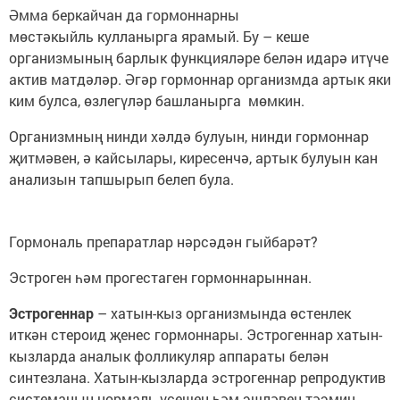
Әмма беркайчан да гормоннарны
мөстәкыйль кулланырга ярамый. Бу – кеше
организмының барлык функцияләре белән идарә итүче
актив матдәләр. Әгәр гормоннар организмда артык яки
ким булса, өзлегүләр башланырга мөмкин.
Организмның нинди хәлдә булуын, нинди гормоннар
җитмәвен, ә кайсылары, киресенчә, артык булуын кан
анализын тапшырып белеп була.
Гормональ препаратлар нәрсәдән гыйбарәт?
Эстроген һәм прогестаген гормоннарыннан.
Эстрогеннар
– хатын-кыз организмында өстенлек
иткән стероид җенес гормоннары. Эстрогеннар хатын-
кызларда аналык фолликуляр аппараты белән
синтезлана. Хатын-кызларда эстрогеннар репродуктив
системаның нормаль үсешен һәм эшләвен тәэмин