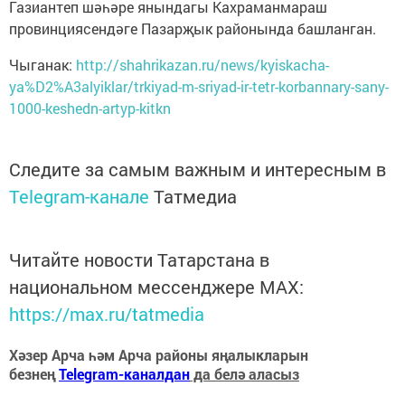
Газиантеп шәһәре янындагы Кахраманмараш
провинциясендәге Пазарҗык районында башланган.
Чыганак:
http://shahrikazan.ru/news/kyiskacha-
ya%D2%A3alyiklar/trkiyad-m-sriyad-ir-tetr-korbannary-sany-
1000-keshedn-artyp-kitkn
Следите за самым важным и интересным в
Telegram-канале
Татмедиа
Читайте новости Татарстана в
национальном мессенджере MАХ:
https://max.ru/tatmedia
Хәзер Арча һәм Арча районы яңалыкларын
безнең
Telegram-каналдан
да белә аласыз