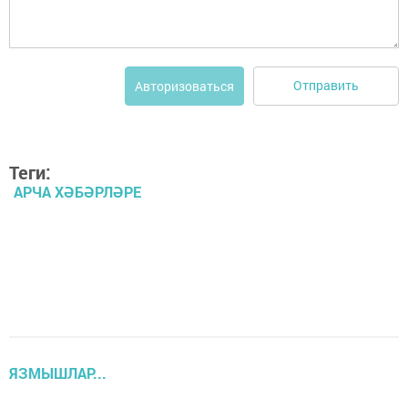
Отправить
Авторизоваться
Теги:
АРЧА ХӘБӘРЛӘРЕ
ЯЗМЫШЛАР...