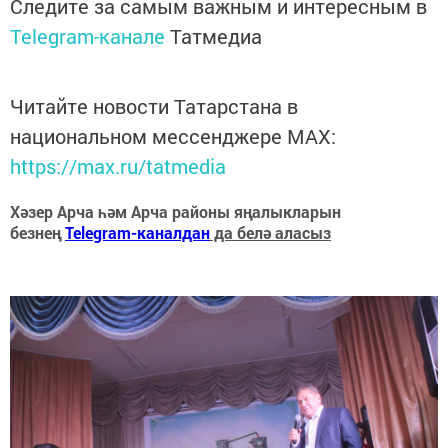
Следите за самым важным и интересным в
Telegram-канале
Татмедиа
Читайте новости Татарстана в
национальном мессенджере MАХ:
https://max.ru/tatmedia
Хәзер Арча һәм Арча районы яңалыкларын
безнең
Telegram-каналдан
да белә аласыз