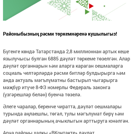
Районыбызның рәсми төркемнәренә кушылыгыз!
Бүгенге көндә Татарстанда 2,8 миллионнан артык кеше
язылучысы булган 6885 дәүләт төркеме төзелгән. Алар
дәүләт органнарын һәм аларга караган оешмаларга
социаль челтәрләрдә рәсми битләр булдырырга һәм
анда актуаль мәгълүматны бастырып чыгарырга
мәҗбүр итүче 8-ФЗ номерлы Федераль законга
(үзгәрешләр белән) буенча төзелә.
Әлеге чаралар, беренче чиратта, дәүләт оешмалары
турында аңлаешлы, төгәл, тулы мәгълүмат бирү һәм
дәүләт органнарының ачыклыгын арттыруга юнәлгән.
Арча районы халкы «ВКонтакте» дәүләт