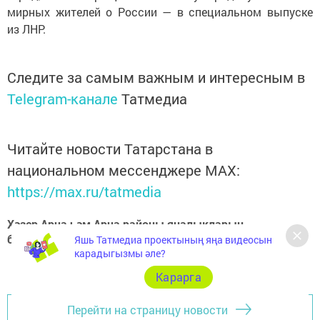
мирных жителей о России — в специальном выпуске
из ЛНР.
Следите за самым важным и интересным в
Telegram-канале
Татмедиа
Читайте новости Татарстана в
национальном мессенджере MАХ:
https://max.ru/tatmedia
Хәзер Арча һәм Арча районы яңалыкларын
безнең
Telegram-каналдан
да белә аласыз
Яшь Татмедиа проектының яңа видеосын
карадыгызмы әле?
Карарга
Перейти на страницу новости