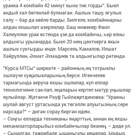
уракка 4 комбайн 42 минут кына тик торды“. Быел
андый хәл бөтенләй булмаган. Ашлык ташу, ягулык
салу – бар да көйле барды. Билгеле, комбайннарны
алдан яхшылап әзерлиләр. Баш инженер Фаил
Хәлиуллин урак өстендә үзе дә комбайнчы, һәр елны
алдынгы урыннарда. Быел 20 мең центнерга якын
ашлык суктырды инде. Марсель Камалов, Илшат
Хәйруллин, Әхмәт Әхмәдиев та алдынгылар рәтендә.
“Курса МТСы“ ширкәте – районның иң тотрыклы
эшләүче хуҗалыкларының берсе. Игенчелек
тармагында аеруча яхшы эшлиләр, күп еллар
технологияне сак-лап, яңаларын кертеп матур уңышлар
яулыйлар. Җитәкче Рәүф Гыйлаҗетдиновка: “Уракны
шулай август уртасында ук төгәлли алуыгызның сере
нәрсәдә?“ – дигән сорау биргән идем.
– Соңгы елларда техниканы яңарттык, аннан иң яхшы
механизаторларыбыз комбайнчылар безнең, – диде ул.
– Сыналган, тәҗрибәле, ышанычлы кешеләр. Ындыр