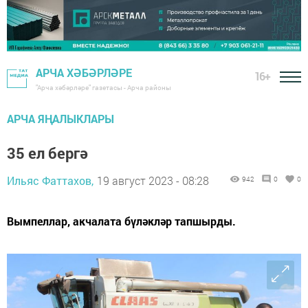
АРЧА ХӘБӘРЛӘРЕ
16+
"Арча хәбәрләре" газетасы - Арча районы
АРЧА ЯҢАЛЫКЛАРЫ
35 ел бергә
Ильяс Фаттахов,
19 август 2023 - 08:28
942
0
0
Вымпеллар, акчалата бүләкләр тапшырды.