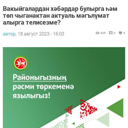
Вакыйгалардан хәбәрдар булырга һәм
төп чыганактан актуаль мәгълүмат
алырга телисезме?
автор,
18 август 2023 - 16:03
835
0
0