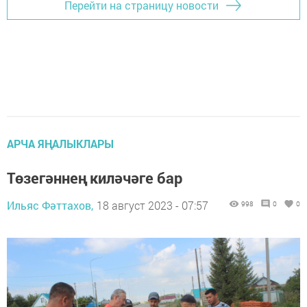
Перейти на страницу новости
АРЧА ЯҢАЛЫКЛАРЫ
Төзегәннең киләчәге бар
Ильяс Фәттахов,
18 август 2023 - 07:57
998
0
0