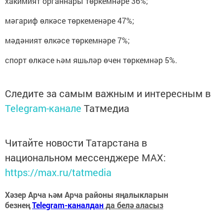
хакимият органнары төркемнәре 36%;
мәгариф өлкәсе төркеменәре 47%;
мәдәният өлкәсе төркемнәре 7%;
спорт өлкәсе һәм яшьләр өчен төркемнәр 5%.
Следите за самым важным и интересным в
Telegram-канале
Татмедиа
Читайте новости Татарстана в
национальном мессенджере MАХ:
https://max.ru/tatmedia
Хәзер Арча һәм Арча районы яңалыкларын
безнең
Telegram-каналдан
да белә аласыз