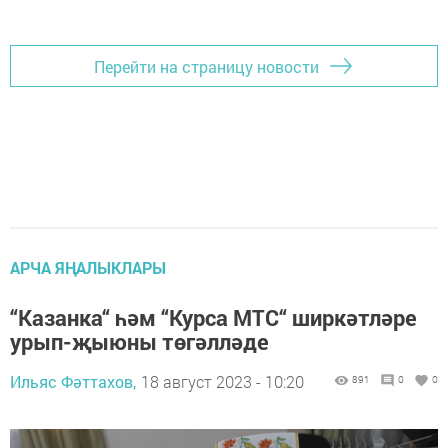
Перейти на страницу новости
АРЧА ЯҢАЛЫКЛАРЫ
“Казанка“ һәм “Курса МТС“ ширкәтләре
урып-җыюны төгәлләде
Ильяс Фәттахов,
18 август 2023 - 10:20
891
0
0