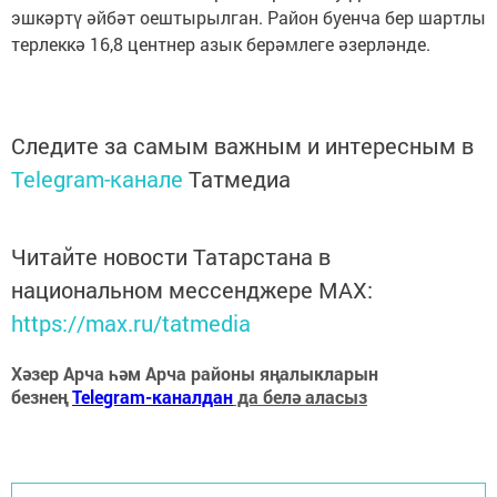
эшкәртү әйбәт оештырылган. Район буенча бер шартлы
терлеккә 16,8 центнер азык берәмлеге әзерләнде.
Следите за самым важным и интересным в
Telegram-канале
Татмедиа
Читайте новости Татарстана в
национальном мессенджере MАХ:
https://max.ru/tatmedia
Хәзер Арча һәм Арча районы яңалыкларын
безнең
Telegram-каналдан
да белә аласыз