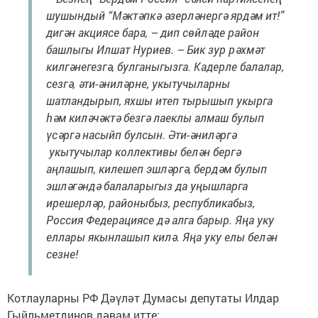
шушындый “Мәктәпкә әзерләнергә ярдәм ит!”
дигән акциясе бара, – дип сөйләде район
башлыгы Илшат Нуриев. – Бик зур рәхмәт
килгәнегезгә, булганыгызга. Кадерле балалар,
сезгә, әти-әниләрне, укытучыларны
шатландырып, яхшы итеп тырышып укырга
һәм киләчәктә безгә лаеклы алмаш булып
үсәргә насыйп булсын. Әти-әниләргә
укытучылар коллективы белән бергә
аңлашып, килешеп эшләргә, бердәм булып
эшләгәндә балаларыгыз да уңышларга
ирешерләр, районыбыз, республикабыз,
Россия Федерациясе дә алга барыр. Яңа уку
еллары якынлашып килә. Яңа уку елы белән
сезне!
Котлауларны РФ Дәүләт Думасы депутаты Илдар
Гыйльметдинов дәвам итте: