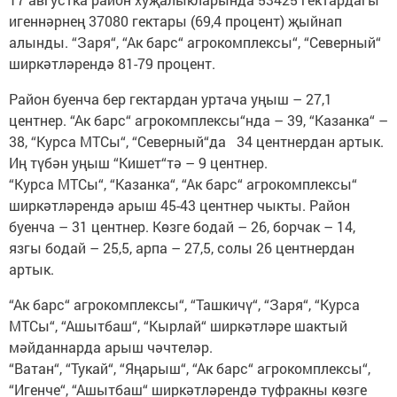
игеннәрнең 37080 гектары (69,4 процент) җыйнап
алынды. “Заря“, “Ак барс“ агрокомплексы“, “Северный“
ширкәтләрендә 81-79 процент.
Район буенча бер гектардан уртача уңыш – 27,1
центнер. “Ак барс“ агрокомплексы“нда – 39, “Казанка“ –
38, “Курса МТСы“, “Северный“да 34 центнердан артык.
Иң түбән уңыш “Кишет“тә – 9 центнер.
“Курса МТСы“, “Казанка“, “Ак барс“ агрокомплексы“
ширкәтләрендә арыш 45-43 центнер чыкты. Район
буенча – 31 центнер. Көзге бодай – 26, борчак – 14,
язгы бодай – 25,5, арпа – 27,5, солы 26 центнердан
артык.
“Ак барс“ агрокомплексы“, “Ташкичү“, “Заря“, “Курса
МТСы“, “Ашытбаш“, “Кырлай“ ширкәтләре шактый
мәйданнарда арыш чәчтеләр.
“Ватан“, “Тукай“, “Яңарыш“, “Ак барс“ агрокомплексы“,
“Игенче“, “Ашытбаш“ ширкәтләрендә туфракны көзге