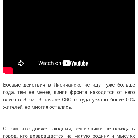
Боевые действия в Лисичанске не идут уже больше
года, тем не менее, линия фронта находится от него
всего в 8 км. В начале СВО оттуда уехало более 60%
жителей, но многие остались.
О том, что движет людьми, решившими не покидать
город, кто возвращается на малую родину и мыслях