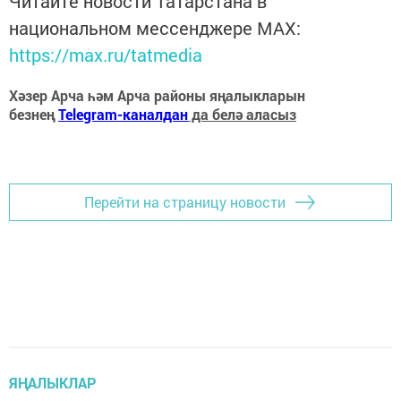
Читайте новости Татарстана в
национальном мессенджере MАХ:
https://max.ru/tatmedia
Хәзер Арча һәм Арча районы яңалыкларын
безнең
Telegram-каналдан
да белә аласыз
Перейти на страницу новости
ЯҢАЛЫКЛАР