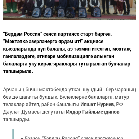
“Бердәм Россия” сәяси партиясе старт биргән.
“Мәктәпкә әзерләнергә ярдәм ит!” акциясе
кысаларында күп балалы, аз тәэмин ителгән, мохтаҗ
гаиләләрдәге, әтиләре мобилизациягә алынган
балаларга уку кирәк-яраклары тутырылган букчалар
тапшырыла.
Арчаның 6нчы мәктәбендә үткән шундый бер чараның
без дә шаһиты булдык. Бүләкләрне балаларга, матур
теләкләр әйтеп, район башлыгы
Илшат Нуриев
, РФ
Дәүләт Думасы депутаты
Илдар Гыйльметдинов
тапшырды.
– Безнең “Бердәм Россия” сәяси партиясенең