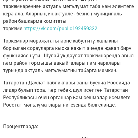
төркемнәреннән актуаль мәгълүмат таба һәм элемтәгә
керә ала. Аларның иң актуале - безнең муниципаль
район башкарма комитеты
төркеме
https://vk.com/public192459322
Төркемнәр мөрәҗәгатьләрне кабул итү, халыкны
борчыган сорауларга кыска вакыт эчендә җавап бирү
функциясен үти. Шулай ук дәүләт төркемнәрендә авыл
һәм район тормышы вакыйгалары һәм чаралары
турында актуаль мәгълүматны табарга мөмкин.
Татарстан Дәүләт пабликлары саны буенча Россиядә
лидер булып тора. Һәр төбәк, шул исәптән Татарстан
Республикасы өчен органнар һәм оешмалар исемлеге
Росстат мәгълүматлары нигезендә билгеләнде.
Процентларда: