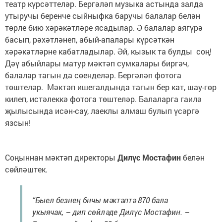
театр күрсәттеләр. Бергәләп музыка астында залда
утыручы беренче сыйныфка баручы балалар белән
төрле бию хәрәкәтләре ясадылар. Ә балалар аягүрә
басып, рәхәтләнеп, абый-апалары күрсәткән
хәрәкәтләрне кабатладылар. Әй, кызык та булды соң!
Дәү абыйлары матур мәктәп сумкалары биргәч,
балалар тагын да сөенделәр. Бергәләп фотога
төштеләр. Мәктәп ишегалдында тагын бер кат, шау-гөр
килеп, истәлеккә фотога төштеләр. Балаларга гаилә
җылысында исән-сау, лаеклы алмаш булып үсәргә
язсын!
Соңыннан мәктәп директоры
Дилүс Мостафин
белән
сөйләштек.
“Быел безнең 6нчы мәктәптә 870 бала
укыячак, – дип сөйләде Дилүс Мостафин. –