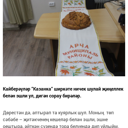
Кайберәүләр “Казанка“ ширкәте ничек шулай җиңеллек
белән эшли ул, дигән сорау бирәләр.
Дөрестән дә, аптырап та куярлык шул. Моның төп
сәбәбе – җитәкченең кешеләр белән эшли, эшне
оештыра, әйткән сүзендә тора белүендә дип уйлыйм.