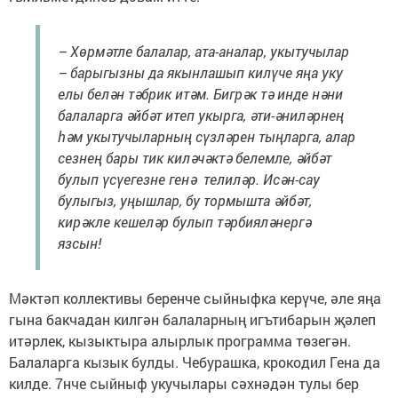
– Хөрмәтле балалар, ата-аналар, укытучылар
– барыгызны да якынлашып килүче яңа уку
елы белән тәбрик итәм. Бигрәк тә инде нәни
балаларга әйбәт итеп укырга, әти-әниләрнең
һәм укытучыларның сүзләрен тыңларга, алар
сезнең бары тик киләчәктә белемле, әйбәт
булып үсүегезне генә телиләр. Исән-сау
булыгыз, уңышлар, бу тормышта әйбәт,
кирәкле кешеләр булып тәрбияләнергә
язсын!
Мәктәп коллективы беренче сыйныфка керүче, әле яңа
гына бакчадан килгән балаларның игътибарын җәлеп
итәрлек, кызыктыра алырлык программа төзегән.
Балаларга кызык булды. Чебурашка, крокодил Гена да
килде. 7нче сыйныф укучылары сәхнәдән тулы бер