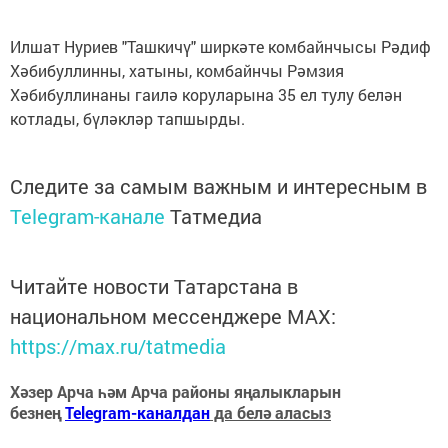
Илшат Нуриев "Ташкичү" ширкәте комбайнчысы Рәдиф
Хәбибуллинны, хатыны, комбайнчы Рәмзия
Хәбибуллинаны гаилә коруларына 35 ел тулу белән
котлады, бүләкләр тапшырды.
Следите за самым важным и интересным в
Telegram-канале
Татмедиа
Читайте новости Татарстана в
национальном мессенджере MАХ:
https://max.ru/tatmedia
Хәзер Арча һәм Арча районы яңалыкларын
безнең
Telegram-каналдан
да белә аласыз