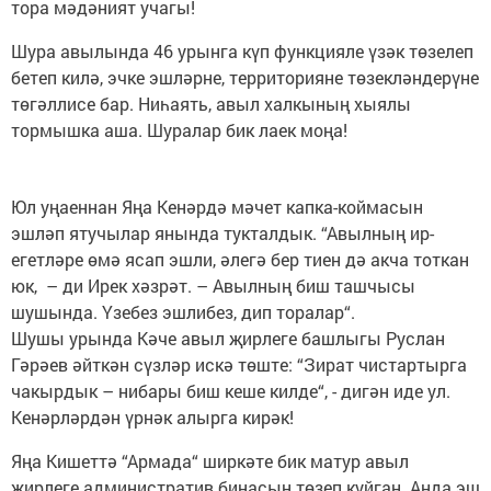
тора мәдәният учагы!
Шура авылында 46 урынга күп функцияле үзәк төзелеп
бетеп килә, эчке эшләрне, территорияне төзекләндерүне
төгәллисе бар. Ниһаять, авыл халкының хыялы
тормышка аша. Шуралар бик лаек моңа!
Юл уңаеннан Яңа Кенәрдә мәчет капка-коймасын
эшләп ятучылар янында тукталдык. “Авылның ир-
егетләре өмә ясап эшли, әлегә бер тиен дә акча тоткан
юк, – ди Ирек хәзрәт. – Авылның биш ташчысы
шушында. Үзебез эшлибез, дип торалар“.
Шушы урында Кәче авыл җирлеге башлыгы Руслан
Гәрәев әйткән сүзләр искә төште: “Зират чистартырга
чакырдык – нибары биш кеше килде“, - дигән иде ул.
Кенәрләрдән үрнәк алырга кирәк!
Яңа Кишеттә “Армада“ ширкәте бик матур авыл
җирлеге административ бинасын төзеп куйган. Анда эш