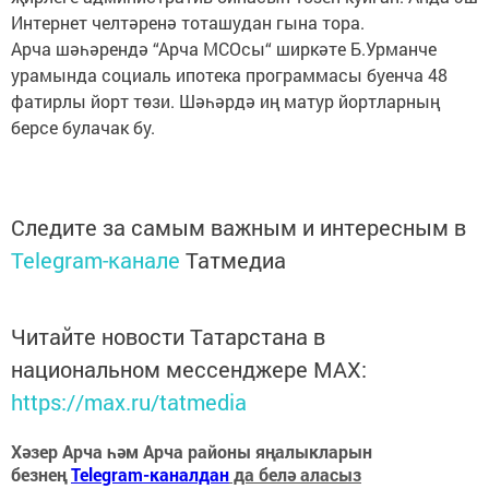
Интернет челтәренә тоташудан гына тора.
Арча шәһәрендә “Арча МСОсы“ ширкәте Б.Урманче
урамында социаль ипотека программасы буенча 48
фатирлы йорт төзи. Шәһәрдә иң матур йортларның
берсе булачак бу.
Следите за самым важным и интересным в
Telegram-канале
Татмедиа
Читайте новости Татарстана в
национальном мессенджере MАХ:
https://max.ru/tatmedia
Хәзер Арча һәм Арча районы яңалыкларын
безнең
Telegram-каналдан
да белә аласыз