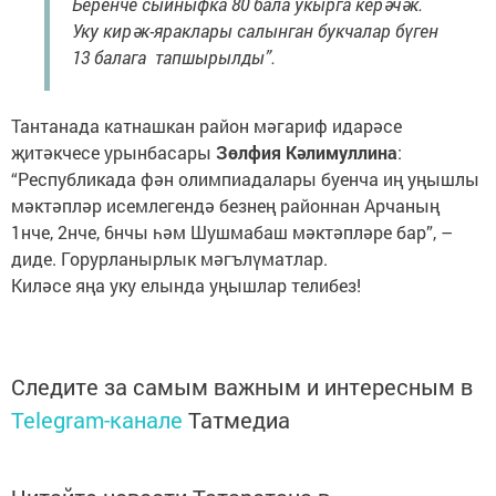
Беренче сыйныфка 80 бала укырга керәчәк.
Уку кирәк-яраклары салынган букчалар бүген
13 балага тапшырылды”.
Тантанада катнашкан район мәгариф идарәсе
җитәкчесе урынбасары
Зөлфия Кәлимуллина
:
“Республикада фән олимпиадалары буенча иң уңышлы
мәктәпләр исемлегендә безнең районнан Арчаның
1нче, 2нче, 6нчы һәм Шушмабаш мәктәпләре бар”, –
диде. Горурланырлык мәгълүматлар.
Киләсе яңа уку елында уңышлар телибез!
Следите за самым важным и интересным в
Telegram-канале
Татмедиа