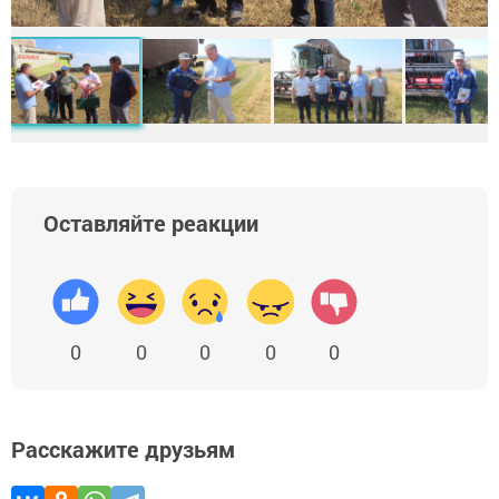
Оставляйте реакции
0
0
0
0
0
Расскажите друзьям