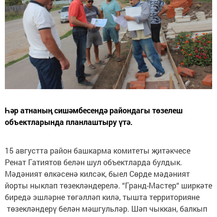
Һәр атнаның сишәмбесендә райондагы төзелеш
объектларында планлаштыру үтә.
15 августта район башкарма комитеты җитәкчесе
Ренат Гатиятов белән шул объектларда булдык.
Мәдәният өлкәсенә килсәк, быел Сөрде мәдәният
йорты ныклап төзекләндерелә. “Гранд-Мастер“ ширкәте
биредә эшләрне төгәлләп килә, тышта территорияне
төзекләндерү белән мәшгульләр. Шәп чыккан, балкып