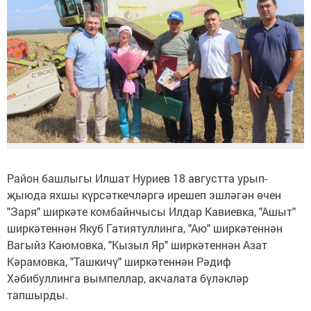
Район башлыгы Илшат Нуриев 18 августта урып-
җыюда яхшы күрсәткечләргә ирешеп эшләгән өчен
"Заря" ширкәте комбайнчысы Илдар Кавиевка, "Ашыт"
ширкәтеннән Якуб Гатиятуллинга, "Аю" ширкәтеннән
Вагыйз Каюмовка, "Кызыл Яр" ширкәтеннән Азат
Кәрамовка, "Ташкичү" ширкәтеннән Рәдиф
Хәбибуллинга вымпеллар, акчалата бүләкләр
тапшырды.