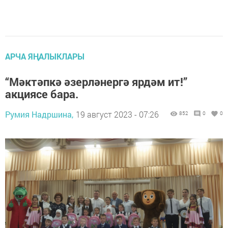
АРЧА ЯҢАЛЫКЛАРЫ
“Мәктәпкә әзерләнергә ярдәм ит!”
акциясе бара.
Румия Надршина,
19 август 2023 - 07:26
852
0
0