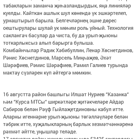
табакларын заманча җиһазландырдык, яңа линияләр
куелды. Кайткан ашлык шул көнендә үк эшкәртелеп,
урнаштырып барыла. Белгечләрнең эшне дөрес
оештырулары шулай ук мөһим роль уйный. Технология
саклангач басулар да чиста, бу да урып-җыюны
тоткарлыксыз алып барырга булыша.
Комбайнчылар Радик Хәбибуллин, Ленар Хөснетдинов,
Рәнис Хөснетдинов, Марсель Миңһаҗев, Әхәт
Шәрәфиев, Рәмис Шәрәфиев, Рамил Галиев турында
мактау сүзләрен күп әйтергә мөмкин.
16 августта район башлыгы Илшат Нуриев “Казанка“
һәм “Курса МТСы“ ширкәтләре җитәкчеләре Айдар
Сабиров белән Рәүф Гыйлаҗетдиновны кабул итте.
Аларны игеннәрне урып-җыюны төгәлләүләре белән
тәбрик итте, хуҗалыкларның барлык хезмәтчәннәренә
рәхмәт әйтте, уңышлар теләде.
17 августка район хуҗалыкларында 53425 гектардагы