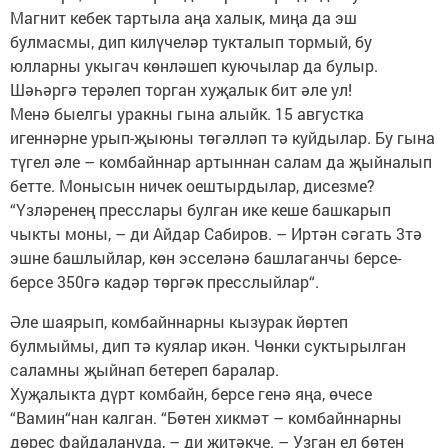
Магнит кебек тартыла аңа халык, миңа да эш
булмасмы, дип килүчеләр тукталып тормый, бу
юлларны укыгач көнләшеп куючылар да булыр.
Шәһәргә терәлеп торган хуҗалык бит әле ул!
Менә быелгы уракны гына алыйк. 15 августка
игеннәрне урып-җыюны төгәлләп тә куйдылар. Бу гына
түгел әле – комбайннар артыннан салам да җыйналып
бетте. Монысын ничек оештырдылар, дисезме?
“Үзләренең пресслары булган ике кеше башкарып
чыкты моны, – ди Айдар Сабиров. – Иртән сәгать 3тә
эшне башлыйлар, көн эсселәнә башлаганчы берсе-
берсе 350гә кадәр төргәк пресслыйлар“.
Әле шаярып, комбайннарны кызурак йөртеп
булмыймы, дип тә куялар икән. Чөнки суктырылган
саламны җыйнап бетереп баралар.
Хуҗалыкта дүрт комбайн, берсе генә яңа, өчесе
“Вамин“нан калган. “Бөтен хикмәт – комбайннарны
дөрес файдалануда, – ди җитәкче. – Узган ел бөтен