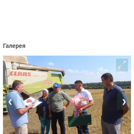
Галерея
❮
❯