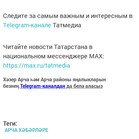
Следите за самым важным и интересным в
Telegram-канале
Татмедиа
Читайте новости Татарстана в
национальном мессенджере MАХ:
https://max.ru/tatmedia
Хәзер Арча һәм Арча районы яңалыкларын
безнең
Telegram-каналдан
да белә аласыз
Теги:
АРЧА ХӘБӘРЛӘРЕ