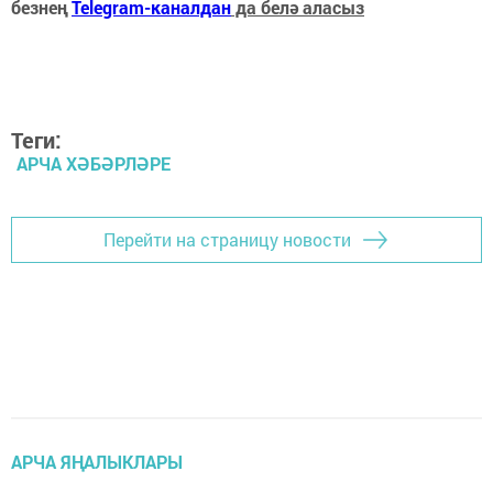
безнең
Telegram-каналдан
да белә аласыз
Теги:
АРЧА ХӘБӘРЛӘРЕ
Перейти на страницу новости
АРЧА ЯҢАЛЫКЛАРЫ