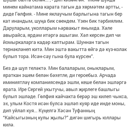
минем кайнатама карата тагын да хөрмәтем артты, -
диде Гөлфия. - Мине яклаучым барлыгына тагын бер
кат инандым, шуңа бик сөендем. Үзен бик тәрбиялим.
Даруларым, уколларым һәрвакыт янымда. Хәле
авырайса, ярдәм итәргә ашыгам. Хәл керсен дип чи
йомыркаларга кадәр каптырам. Шуннан тагын
тернәкләнеп китә. Мин эштә вакытта өйгә дә күз-колак
булып тора. Исән-сау гына була күрсен”.
Без дә шул теләктә. Мин балаларым, оныкларым,
яраткан эшем белән бәхетле, ди героебыз. Арчада
иминиятләү компаниясендә эшли, кеше белән эшләргә
ярата. Ире Сергей укытучы, авыл җирлеге башлыгы
булып эшләде. Гөлфия кайчакта берәр эш килеп чыкса,
эх, улым Костя исән булса эшләп куяр иде инде моны,
дип уйлап куя... Күңелгә Хәсән Туфанның
“Кайсыгызның кулы җылы?” дигән шигырь юллары
килә.