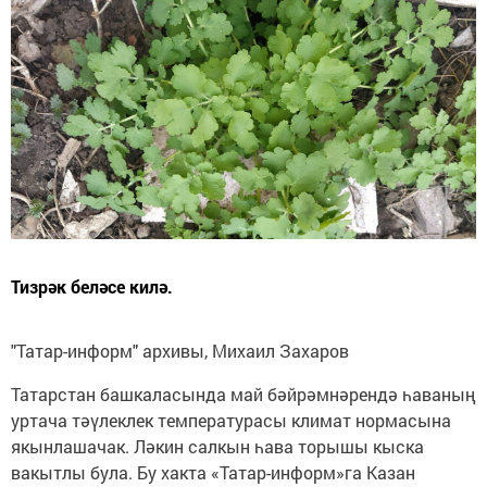
Тизрәк беләсе килә.
"Татар-информ" архивы, Михаил Захаров
Татарстан башкаласында май бәйрәмнәрендә һаваның
уртача тәүлеклек температурасы климат нормасына
якынлашачак. Ләкин салкын һава торышы кыска
вакытлы була. Бу хакта «Татар-информ»га Казан