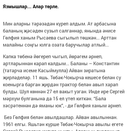
Язмышлар... Алар төрле.
Мин аларны тәрәзәдән күреп алдым. Ат арбасына
баланың җәсәден сузып салганнар, янында әнисе
Гөлфия ханым Рысаева сыгылып төшкән... Арттан
малайны соңгы юлга озата баручылар атлый...
Капка төбенә йөгереп чыгып, йөрәгем әрнеп,
артларыннан карап калдым... Баланы – Константин
(татарча исеме Касыймулла) Айван зиратына
җирләделәр. 11 яшь. Төбәк-Чокырча кешесе белән су
коенырга барган җирдән трактор белән авып харап
булды. Шул көннән 27 ел вакыт узган. Инде ире Сергей
мәрхүм булганына да 15 ел үтеп киткән. “Бала
хәсрәтеннән дә яманы юк”, - ди Гөлфия ханым әрнеп.
Без Гөлфия белән авылдашлар. Айван авылыннан.
1961 елгы. Яшьтән күрше Төбәк-Чокырча авылы егете