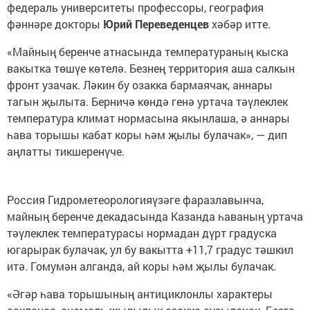
федераль университеты профессоры, география
фәннәре докторы
Юрий Переведенцев
хәбәр итте.
«Майның беренче атнасында температураның кыска
вакытка төшүе көтелә. Безнең территория аша салкын
фронт узачак. Ләкин бу озакка бармаячак, аннары
тагын җылыта. Берничә көндә генә уртача тәүлеклек
температура климат нормасына якынлаша, ә аннары
һава торышы кабат коры һәм җылы булачак», — дип
аңлатты тикшеренүче.
Россия Гидрометеорологияүзәге фаразлавынча,
майның беренче декадасында Казанда һаваның уртача
тәүлеклек температурасы нормадан дүрт градуска
югарырак булачак, ул бу вакытта +11,7 градус тәшкил
итә. Гомумән алганда, ай коры һәм җылы булачак.
«Әгәр һава торышының антициклонлы характеры