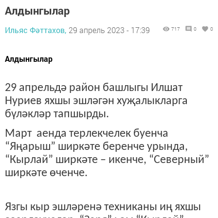
Алдынгылар
Ильяс Фәттахов,
29 апрель 2023 - 17:39
717
0
0
Алдынгылар
29 апрельдә район башлыгы Илшат
Нуриев яхшы эшләгән хуҗалыкларга
бүләкләр тапшырды.
Март аенда терлекчелек буенча
“Яңарыш” ширкәте беренче урында,
“Кырлай” ширкәте – икенче, “Северный”
ширкәте өченче.
Язгы кыр эшләренә техниканы иң яхшы