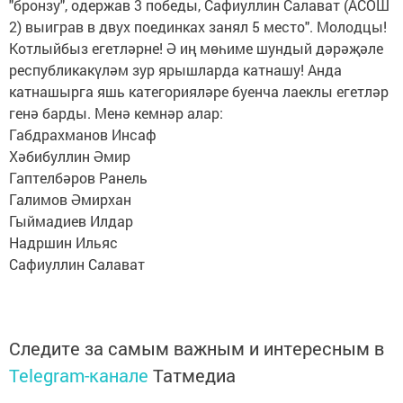
"бронзу", одержав 3 победы, Сафиуллин Салават (АСОШ
2) выиграв в двух поединках занял 5 место". Молодцы!
Котлыйбыз егетләрне! Ә иң мөһиме шундый дәрәҗәле
республикакүләм зур ярышларда катнашу! Анда
катнашырга яшь категорияләре буенча лаеклы егетләр
генә барды. Менә кемнәр алар:
Габдрахманов Инсаф
Хәбибуллин Әмир
Гаптелбәров Ранель
Галимов Әмирхан
Гыймадиев Илдар
Надршин Ильяс
Сафиуллин Салават
Следите за самым важным и интересным в
Telegram-канале
Татмедиа