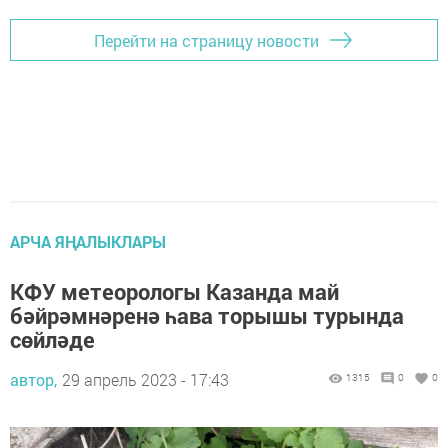
Перейти на страницу новости
АРЧА ЯҢАЛЫКЛАРЫ
КФУ метеорологы Казанда май
бәйрәмнәренә һава торышы турында
сөйләде
автор,
29 апрель 2023 - 17:43
1315
0
0