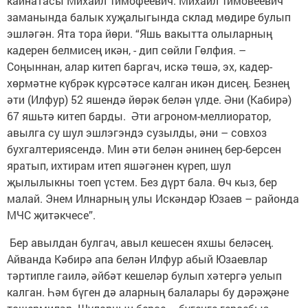
кайнатасы Михаил Тимофеевич. Михаил Тимовеевич
заманында балык хуҗалыгында склад мөдире булып
эшләгән. Ята тора йөри. “Яшь вакытта олыларның
кадерен белмисең икән, - дип сөйли Гөлфия. –
Соңыннан, алар китеп баргач, искә төшә, эх, кадер-
хөрмәтне күбрәк күрсәтәсе калган икән дисең. Безнең
әти (Илфур) 52 яшендә йөрәк белән үлде. Әни (Кабирә)
67 яшьтә китеп барды. Әти агроном-меллиоратор,
авылга су шул эшлэгэндэ сузылды, әни – совхоз
бухгалтериясендә. Мин әти белән әнинең бер-берсен
яратып, ихтирам итеп яшәгәнен күреп, шул
җылылыкны тоеп үстем. Без дүрт бала. Өч кыз, бер
малай. Энем Илнарның улы Искәндәр Юзаев – районда
МЧС җитәкчесе”.
Бер авылдан булгач, авыл кешесен яхшы беләсең.
Айванда Кәбирә апа белән Илфур абый Юзаевлар
тәртипле гаилә, әйбәт кешеләр булып хәтергә уелып
калган. Һәм бүген дә аларның балалары бу дәрәҗәне