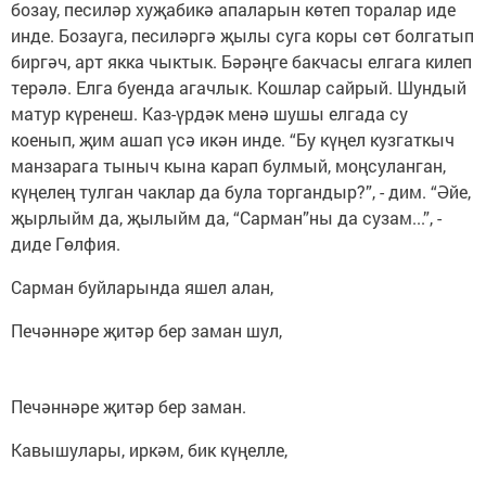
бозау, песиләр хуҗабикә апаларын көтеп торалар иде
инде. Бозауга, песиләргә җылы суга коры сөт болгатып
биргәч, арт якка чыктык. Бәрәңге бакчасы елгага килеп
терәлә. Елга буенда агачлык. Кошлар сайрый. Шундый
матур күренеш. Каз-үрдәк менә шушы елгада су
коенып, җим ашап үсә икән инде. “Бу күңел кузгаткыч
манзарага тыныч кына карап булмый, моңсуланган,
күңелең тулган чаклар да була торгандыр?”, - дим. “Әйе,
җырлыйм да, җылыйм да, “Сарман”ны да сузам...”, -
диде Гөлфия.
Сарман буйларында яшел алан,
Печәннәре җитәр бер заман шул,
Печәннәре җитәр бер заман.
Кавышулары, иркәм, бик күңелле,