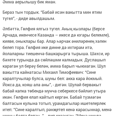
Әмма аерылышу бик яман.
Бераз тын тордык. “Бабай исән вакытта мин ятим
түгел”, - диде авылдашым.
Әлбәттә, Гөлфия ялгыз түгел. Аның кызлары (берсе
Арчада, икенчесе Казанда – икесе дә югары белемле),
кияве, оныклары бар. Алар һәрчак әниләренең хәлен
белеп тора. Гөлфия ике динне дә ихтирам итә,
йолаларны тиешенчә башкарырга тырыша. Шәхси, ир
бәхете турында да сөйләшми калмадык. Дуслашып
караган ул берәү белән, әмма барып чыкмаган. Шул
вакытта кайнатасы Михаил Тимофеевич: “Сине
каралтучылар булса, шуны бел: акка кара йокмый.
Йокса да, кояш ала аны”, - дигән. Шулай бервакыт
бабай капка төбендә мунча себеркесе бәйләп утыра
икән. Гөлфия елап кайтып кергән. Бабай түзмәгән
балтасын кулына тотып, урамдагылар ишетелерлек
итеп: “Сине каралтып, рәнҗетеп кенә карасыннар, менә
шушы балта белән...”, - дип кизәнгән. “Менә шунда