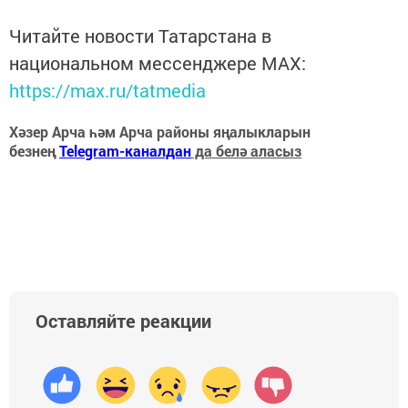
Читайте новости Татарстана в
национальном мессенджере MАХ:
https://max.ru/tatmedia
Хәзер Арча һәм Арча районы яңалыкларын
безнең
Telegram-каналдан
да белә аласыз
Оставляйте реакции