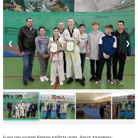
❮
❯
Һәм уңышлар белән кайттылар. Арча таэквон-