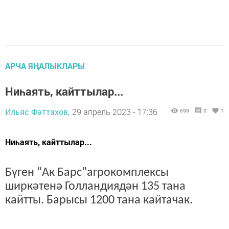
АРЧА ЯҢАЛЫКЛАРЫ
Ниһаять, кайттылар...
Ильяс Фәттахов,
29 апрель 2023 - 17:36
699
0
1
Ниһаять, кайттылар...
Бүген “Ак Барс”агрокомплексы
ширкәтенә Голландиядән 135 тана
кайтты. Барысы 1200 тана кайтачак.