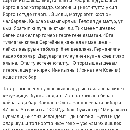
Сергей Рысаевка кияүгә чыкты. Аларның дуслашып
йөргәннәре хәтеремдә. Сергейның институтта укып
йөргән студент чагы. Зыялы, матур егет, костюм-
чалбардан. Кызлар кызыгырлык. Гөлфия дә матур, ут
кыз. Яратып кияүгә чыктым, ди. Тик менә тигезлек
белән озак еллар гомер итәргә генә язмаган. 40та
тулмаган килеш Сергейның канында яман шеш –
лейкоз авыруын табалар. 8 ел дәвалана. Германиягә
кадәр баралар. Даруларга түләү өчен күпме кредитлар
алына. Югалту өстенә югалту... Ә тормышны дәвам
итәргә, яшәргә кирәк! Ике кызны (Ирина һәм Ксения)
кеше итәсе бар!
Татар гаиләсендә үскән кызның урыс гаиләсенә килеп
керүе җиңел булмагандыр. Йортта кайнана белән
кайната да бар. Кайнана Ольга Васильевнага нибары
47 яшь. Ул вакытта “КСМ”да баш бухгалтер. “Миңа кыен
булмады, бик тиз ияләндем”, - ди Гөлфия. Бүген инде
алар шушы төп йортта икәү генә – үзе һәм 92 яшьлек