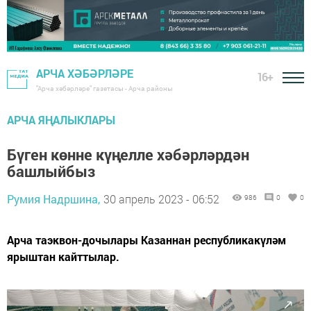
АРЧА ХӘБӘРЛӘРЕ
16+
"Арча хәбәрләре" газетасы - Арча районы
АРЧА ЯҢАЛЫКЛАРЫ
Бүген көнне күңелле хәбәрләрдән
башлыйбыз
Румия Надршина,
30 апрель 2023 - 06:52
986
0
0
Арча таэквон-дочылары Казаннан республикакүләм
ярыштан кайттылар.