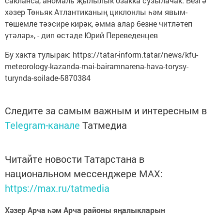
сакланса, аномаль җылылык озакка сузылачак. Безгә
хәзер Төньяк Атлантиканың циклонлы һәм явым-
төшемле тәэсире кирәк, әмма алар безне читләтеп
үтәләр», - дип өстәде Юрий Переведенцев
Бу хакта тулырак: https://tatar-inform.tatar/news/kfu-
meteorology-kazanda-mai-bairamnarena-hava-torysy-
turynda-soilade-5870384
Следите за самым важным и интересным в
Telegram-канале
Татмедиа
Читайте новости Татарстана в
национальном мессенджере MАХ:
https://max.ru/tatmedia
Хәзер Арча һәм Арча районы яңалыкларын