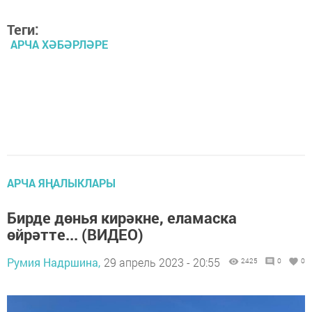
Теги:
АРЧА ХӘБӘРЛӘРЕ
АРЧА ЯҢАЛЫКЛАРЫ
Бирде дөнья кирәкне, еламаска
өйрәтте... (ВИДЕО)
Румия Надршина,
29 апрель 2023 - 20:55
2425
0
0