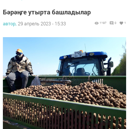
Бәрәңге утырта башладылар
автор,
29 апрель 2023 - 15:33
1197
0
1