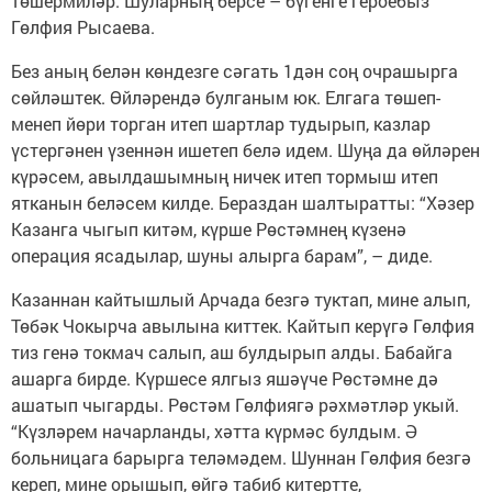
төшермиләр. Шуларның берсе – бүгенге героебыз
Гөлфия Рысаева.
Без аның белән көндезге сәгать 1дән соң очрашырга
сөйләштек. Өйләрендә булганым юк. Елгага төшеп-
менеп йөри торган итеп шартлар тудырып, казлар
үстергәнен үзеннән ишетеп белә идем. Шуңа да өйләрен
күрәсем, авылдашымның ничек итеп тормыш итеп
ятканын беләсем килде. Бераздан шалтыратты: “Хәзер
Казанга чыгып китәм, күрше Рөстәмнең күзенә
операция ясадылар, шуны алырга барам”, – диде.
Казаннан кайтышлый Арчада безгә туктап, мине алып,
Төбәк Чокырча авылына киттек. Кайтып керүгә Гөлфия
тиз генә токмач салып, аш булдырып алды. Бабайга
ашарга бирде. Күршесе ялгыз яшәүче Рөстәмне дә
ашатып чыгарды. Рөстәм Гөлфиягә рәхмәтләр укый.
“Күзләрем начарланды, хәтта күрмәс булдым. Ә
больницага барырга теләмәдем. Шуннан Гөлфия безгә
кереп, мине орышып, өйгә табиб китертте,