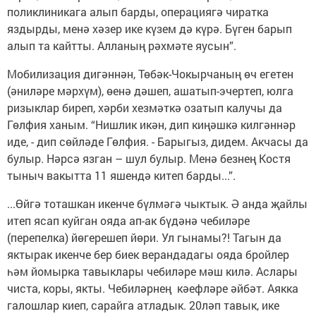
поликлиникага алып барды, операциягә чиратка
яздырды, менә хәзер ике күзем дә күрә. Бүген барып
алып та кайтты. Алланың рәхмәте яусын”.
Мобилизация дигәннән, Төбәк-Чокырчаның өч егетен
(әниләре мәрхүм), өенә дәшеп, ашатып-эчертеп, юлга
ризыклар биреп, хәрби хезмәткә озатып калучы да
Гөлфия ханым. “Нишлик икән, дип киңәшкә килгәннәр
иде, - дип сөйләде Гөлфия. - Барыгыз, дидем. Акчасы да
булыр. Нәрсә язган – шул булыр. Менә безнең Костя
тыныч вакытта 11 яшендә китеп барды...”.
...Өйгә тоташкан икенче бүлмәгә чыктык. Ә анда җайлы
итеп ясап куйган ояда ап-ак бүдәнә чебиләре
(перепелка) йөгерешеп йөри. Ул гынамы?! Тагын да
яктырак икенче бер биек верандадагы ояда бройлер
һәм йомырка тавыклары чебиләре мәш килә. Аслары
чиста, коры, якты. Чебиләрнең кәефләре әйбәт. Аякка
галошлар киеп, сарайга атладык. 20ләп тавык, ике