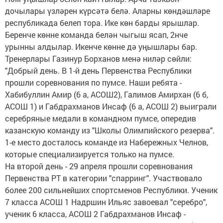
дочылары үзләрен күрсәтә белә. Аларны көндәшләре
республикада белеп тора. Ике көн барды ярышлар.
Беренче көнне команда белән чыгыш ясап, 2нче
урынны алдылар. Икенче көнне дә уңышлары бар.
Тренерлары Газинур Борханов менә ниләр сөйли:
"Добрый день. В 1-й день Первенства Республики
прошли соревнования по пумсе. Наши ребята -
Хабибуллин Амир (6 а, АСОШ2), Галимов Амирхан (6 б,
АСОШ 1) и Габдрахманов Инсаф (6 а, АСОШ 2) выиграли
серебряные медали в командном пумсе, опередив
казанскую команду из "Школы Олимпийского резерва".
1-е место досталось команде из Набережных Челнов,
которые специализируется только на пумсе.
На второй день - 29 апреля прошли соревнования
Первенства РТ в категории "спарринг". Участвовало
более 200 сильнейших спортсменов Республики. Ученик
7 класса АСОШ 1 Надршин Ильяс завоевал "серебро",
ученик 6 класса, АСОШ 2 Габдрахманов Инсаф -