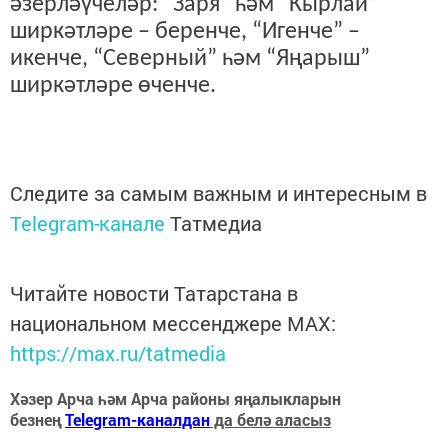
әзерләүчеләр: “Заря” һәм “Кырлай”
ширкәтләре – беренче, “Игенче” –
икенче, “Северный” һәм “Яңарыш”
ширкәтләре өченче.
Следите за самым важным и интересным в
Telegram-канале
Татмедиа
Читайте новости Татарстана в
национальном мессенджере MАХ:
https://max.ru/tatmedia
Хәзер Арча һәм Арча районы яңалыкларын
безнең
Telegram-каналдан
да белә аласыз