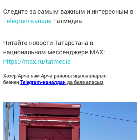
Следите за самым важным и интересным в
Telegram-канале
Татмедиа
Читайте новости Татарстана в
национальном мессенджере MАХ:
https://max.ru/tatmedia
Хәзер Арча һәм Арча районы яңалыкларын
безнең
Telegram-каналдан
да белә аласыз