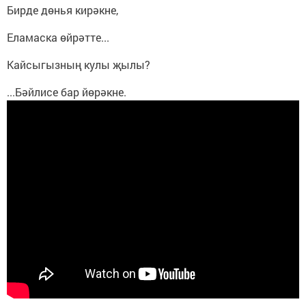
Бирде дөнья кирәкне,
Еламаска өйрәтте...
Кайсыгызның кулы җылы?
...Бәйлисе бар йөрәкне.