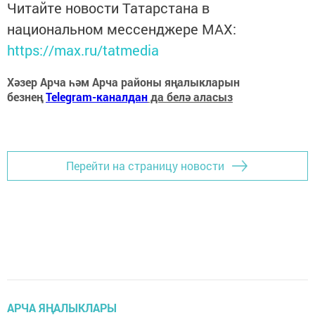
Читайте новости Татарстана в
национальном мессенджере MАХ:
https://max.ru/tatmedia
Хәзер Арча һәм Арча районы яңалыкларын
безнең
Telegram-каналдан
да белә аласыз
Перейти на страницу новости
АРЧА ЯҢАЛЫКЛАРЫ