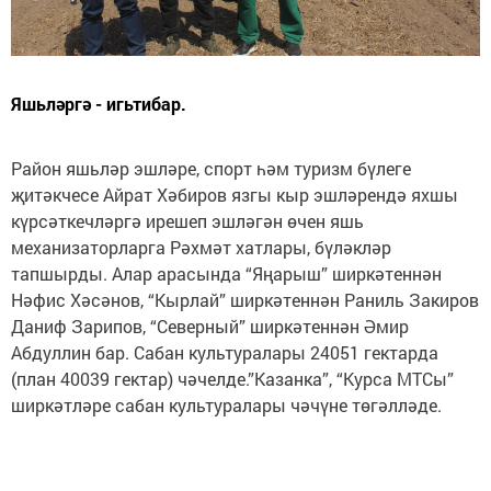
Яшьләргә - игьтибар.
Район яшьләр эшләре, спорт һәм туризм бүлеге
җитәкчесе Айрат Хәбиров язгы кыр эшләрендә яхшы
күрсәткечләргә ирешеп эшләгән өчен яшь
механизаторларга Рәхмәт хатлары, бүләкләр
тапшырды. Алар арасында “Яңарыш” ширкәтеннән
Нәфис Хәсәнов, “Кырлай” ширкәтеннән Раниль Закиров
Даниф Зарипов, “Северный” ширкәтеннән Әмир
Абдуллин бар. Сабан культуралары 24051 гектарда
(план 40039 гектар) чәчелде.”Казанка”, “Курса МТСы”
ширкәтләре сабан культуралары чәчүне төгәлләде.