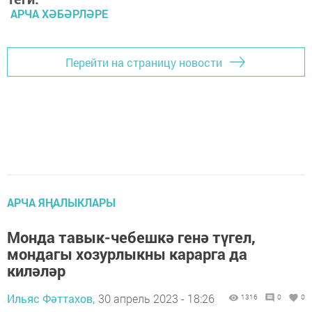
АРЧА ХӘБӘРЛӘРЕ
Перейти на страницу новости
АРЧА ЯҢАЛЫКЛАРЫ
Монда тавык-чебешкә генә түгел,
мондагы хозурлыкны карарга да
киләләр
Ильяс Фәттахов,
30 апрель 2023 - 18:26
1316
0
0