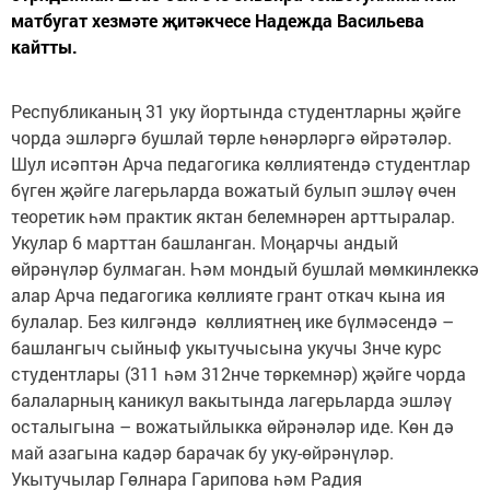
матбугат хезмәте җитәкчесе Надежда Васильева
кайтты.
Республиканың 31 уку йортында студентларны җәйге
чорда эшләргә бушлай төрле һөнәрләргә өйрәтәләр.
Шул исәптән Арча педагогика көллиятендә студентлар
бүген җәйге лагерьларда вожатый булып эшләү өчен
теоретик һәм практик яктан белемнәрен арттыралар.
Укулар 6 марттан башланган. Моңарчы андый
өйрәнүләр булмаган. Һәм мондый бушлай мөмкинлеккә
алар Арча педагогика көллияте грант откач кына ия
булалар. Без килгәндә көллиятнең ике бүлмәсендә –
башлангыч сыйныф укытучысына укучы 3нче курс
студентлары (311 һәм 312нче төркемнәр) җәйге чорда
балаларның каникул вакытында лагерьларда эшләү
осталыгына – вожатыйлыкка өйрәнәләр иде. Көн дә
май азагына кадәр барачак бу уку-өйрәнүләр.
Укытучылар Гөлнара Гарипова һәм Радия