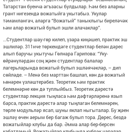
Татарстан буенча әгъзасы булдылар. Һәм без аларны
грант нигезендә вожатыйга укытабыз. Укулар
тәмамлангач, аларга “Вожатый” таныклыгы биреләчәк
һәм алар вожатый булып эшли алачаклар”.
...Студентлар шау-гөр килеп, үзара киңәшеп, практик эш
эшлиләр. 311нче төркемдәге студентлар белән дәрес
алып баручы укытучы Гөлнара Гарипова: “Уку-
өйрәнүләрдән соң җәен студентлар балалар
лагерьларында вожатый булып эшләячәкләр, – дип
сөйләде. – Менә без марттан башлап, көн дә вожатый
һөнәрен үзләштерәбез. Теоретик һәм практик
белемнәрне көн дә туплыйбыз. Теоретик дәрестә
студентлар лекция тыңласа һәм дәфтәрләренә язып
барса, практик дәрестә алар тыңлаган белемнәрен,
төрле модульләр ясап, шуны яклап ныгыталар. Бу җәен
эшләү өчен аерым бер багаж булып тора. Дөрес, бездә
вожатыйлар клубы да бар. Әмма алар бер-берсен
кабатламый. Вожатыйлар клубында күбрәк чаралар