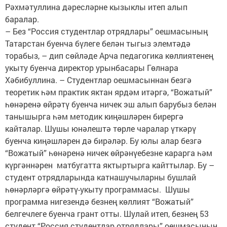
Рәхмәтуллина дәресләрне кызыклы итеп алып
баралар.
– Без “Россия студентлар отрядлары” оешмасының
Татарстан буенча бүлеге белән тыгыз элемтәдә
торабыз, – дип сөйләде Арча педагогика көллиятенең
укыту буенча директор урынбасары Гөлнара
Хәбибуллина. – Студентлар оешмасыннан безгә
теоретик һәм практик яктан ярдәм итәргә, “Вожатый”
һөнәренә өйрәтү буенча ничек эш алып барубыз белән
танышырга һәм методик киңәшләрен бирергә
кайталар. Шушы юнәлештә төрле чаралар үткәрү
буенча киңәшләрен дә бирәләр. Бу юлы алар безгә
“Вожатый” һөнәренә ничек өйрәнүебезне карарга һәм
күргәннәрен матбугатта яктыртырга кайттылар. Бу –
студент отрядларында катнашучыларны бушлай
һөнәрләргә өйрәтү-укыту программасы. Шушы
программа нигезендә безнең көллият “Вожатый”
белгечлеге буенча грант отты. Шулай итеп, безнең 53
студент “Россия студентлар отрядлары” оешмасының