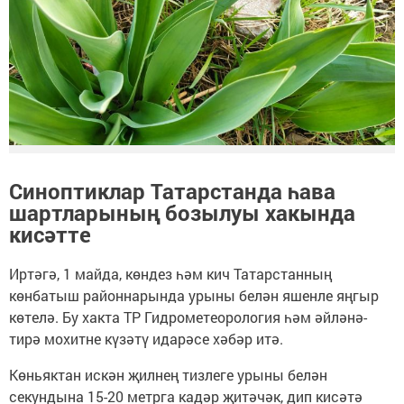
Синоптиклар Татарстанда һава
шартларының бозылуы хакында
кисәтте
Иртәгә, 1 майда, көндез һәм кич Татарстанның
көнбатыш районнарында урыны белән яшенле яңгыр
көтелә. Бу хакта ТР Гидрометеорология һәм әйләнә-
тирә мохитне күзәтү идарәсе хәбәр итә.
Көньяктан искән җилнең тизлеге урыны белән
секундына 15-20 метрга кадәр җитәчәк, дип кисәтә