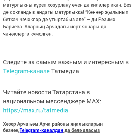
матурлыкны күреп хозурлану өчен дә киләләр икән. Без
дә сокландык андагы матурлыкка! “Көннәр җылынып
беткәч чәчәкләр дә утыртабыз әле” – ди Рәзимә
Бариева. Аларның Арчадагы йорт яннары да
чәчәкләргә күмелгән.
Следите за самым важным и интересным в
Telegram-канале
Татмедиа
Читайте новости Татарстана в
национальном мессенджере MАХ:
https://max.ru/tatmedia
Хәзер Арча һәм Арча районы яңалыкларын
безнең
Telegram-каналдан
да белә аласыз