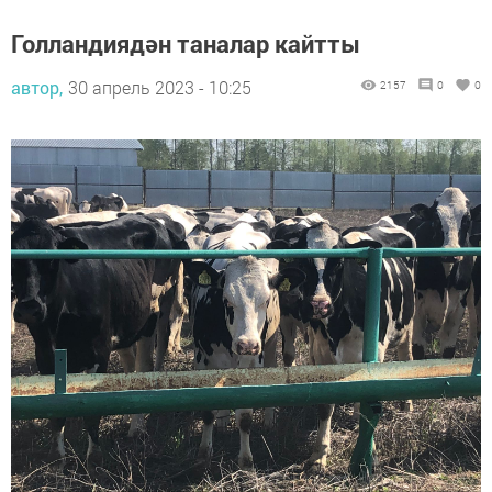
Голландиядән таналар кайтты
автор,
30 апрель 2023 - 10:25
2157
0
0