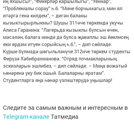
иң яхшысы!”, “Фикерләр каршылыгы”, “Уеннар”,
“Проблемалы сорау” һ.б. “Мине борчымагыз, мин ял
итәргә генә килдем”, – дигән баланы
кызыктырырлыкмы? Шушы 311нче төркемдә укучы
Алиса Гаранина: “Лагерьда кызыклы булсын өчен,
мәсәлән, балага нинди дә булса җаваплы эш йөклисең
яки ярдәм итүен сорыйсың һ.б.”, – дип сөйләде.
Күрше бүлмәдә шөгыльләнүче 312нче төркем студенты
Фирүзә Хәбибрахманова: “Отряд почмакларының
эскизларын эшлибез, – дип сөйләде. – Миңа вожатый
һөнәренә уку бик ошый. Балаларны яратам”.
Студентларга яңа һөнәр үзләштерүдә уңышлар!
Следите за самым важным и интересным в
Telegram-канале
Татмедиа