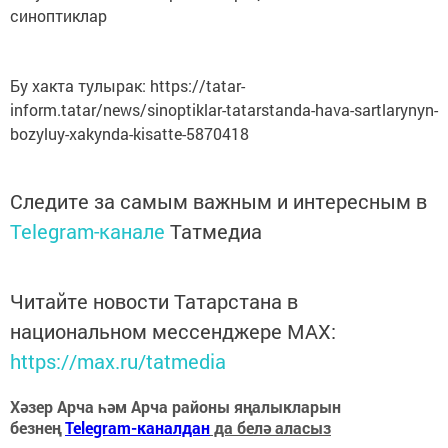
синоптиклар
Бу хакта тулырак: https://tatar-
inform.tatar/news/sinoptiklar-tatarstanda-hava-sartlarynyn-
bozyluy-xakynda-kisatte-5870418
Следите за самым важным и интересным в
Telegram-канале
Татмедиа
Читайте новости Татарстана в
национальном мессенджере MАХ:
https://max.ru/tatmedia
Хәзер Арча һәм Арча районы яңалыкларын
безнең
Telegram-каналдан
да белә аласыз