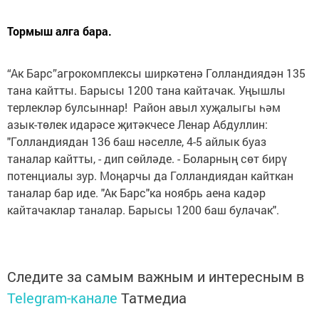
Тормыш алга бара.
“Ак Барс”агрокомплексы ширкәтенә Голландиядән 135
тана кайтты. Барысы 1200 тана кайтачак. Уңышлы
терлекләр булсыннар! Район авыл хуҗалыгы һәм
азык-төлек идарәсе җитәкчесе Ленар Абдуллин:
"Голландиядан 136 баш нәселле, 4-5 айлык буаз
таналар кайтты, - дип сөйләде. - Боларның сөт бирү
потенциалы зур. Моңарчы да Голландиядан кайткан
таналар бар иде. "Ак Барс"ка ноябрь аена кадәр
кайтачаклар таналар. Барысы 1200 баш булачак".
Следите за самым важным и интересным в
Telegram-канале
Татмедиа