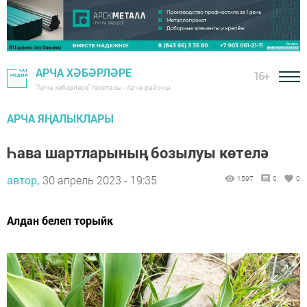
АРЧА ХӘБӘРЛӘРЕ
16+
"Арча хәбәрләре" газетасы - Арча районы
АРЧА ЯҢАЛЫКЛАРЫ
Һава шартларының бозылуы көтелә
автор,
30 апрель 2023 - 19:35
1597
0
0
Алдан белеп торыйк