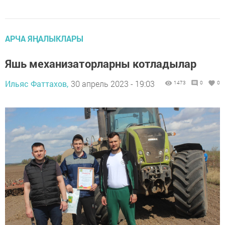
АРЧА ЯҢАЛЫКЛАРЫ
Яшь механизаторларны котладылар
Ильяс Фаттахов,
30 апрель 2023 - 19:03
1473
0
0