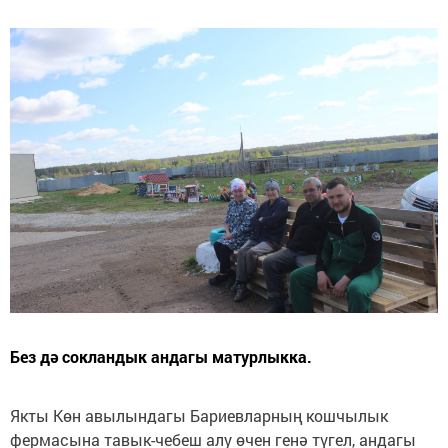
Без дә сокландык андагы матурлыкка.
Якты Көн авылындагы Бариевларның кошчылык
фермасына тавык-чебеш алу өчен генә түгел, андагы