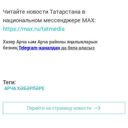
Читайте новости Татарстана в
национальном мессенджере MАХ:
https://max.ru/tatmedia
Хәзер Арча һәм Арча районы яңалыкларын
безнең
Telegram-каналдан
да белә аласыз
Теги:
АРЧА ХӘБӘРЛӘРЕ
Перейти на страницу новости