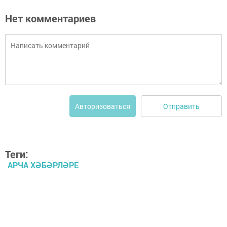
Нет комментариев
Отправить
Авторизоваться
Теги:
АРЧА ХӘБӘРЛӘРЕ