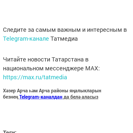
Следите за самым важным и интересным в
Telegram-канале
Татмедиа
Читайте новости Татарстана в
национальном мессенджере MАХ:
https://max.ru/tatmedia
Хәзер Арча һәм Арча районы яңалыкларын
безнең
Telegram-каналдан
да белә аласыз
Теги: