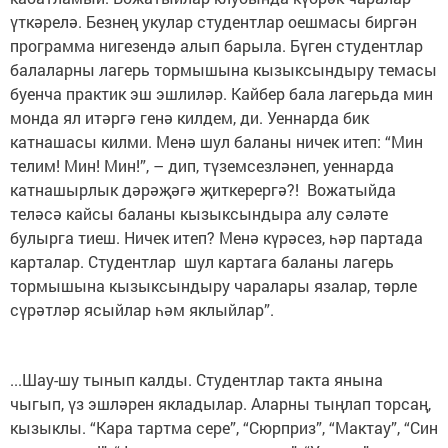
үткәрелә. Безнең укулар студентлар оешмасы биргән
программа нигезендә алып барыла. Бүген студентлар
балаларны лагерь тормышына кызыксындыру темасы
буенча практик эш эшлиләр. Кайбер бала лагерьда мин
монда ял итәргә генә килдем, ди. Уеннарда бик
катнашасы килми. Менә шул баланы ничек итеп: “Мин
телим! Мин! Мин!”, – дип, түземсезләнеп, уеннарда
катнашырлык дәрәҗәгә җиткерергә?! Вожатыйда
теләсә кайсы баланы кызыксындыра алу сәләте
булырга тиеш. Ничек итеп? Менә күрәсез, һәр партада
карталар. Студентлар шул картага баланы лагерь
тормышына кызыксындыру чаралары язалар, төрле
сүрәтләр ясыйлар һәм яклыйлар”.
...Шау-шу тынып калды. Студентлар такта янына
чыгып, үз эшләрен якладылар. Аларны тыңлап торсаң,
кызыклы. “Кара тартма сере”, “Сюрприз”, “Мактау”, “Син