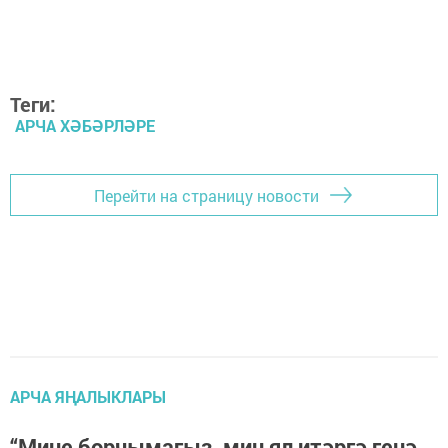
Теги:
АРЧА ХӘБӘРЛӘРЕ
Перейти на страницу новости
АРЧА ЯҢАЛЫКЛАРЫ
“Мине борчымагыз, мин ял итәргә генә