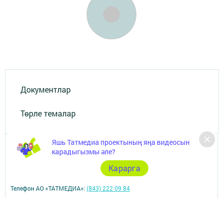
Документлар
Төрле темалар
Яшь Татмедиа проектының яңа видеосын
карадыгызмы әле?
Карарга
Телефон АО «ТАТМЕДИА»:
(843) 222 09 84
16+