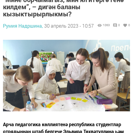
килдем”, – дигән баланы
кызыктырырлыкмы?
Румия Надршина,
30 апрель 2023 - 10:57
1063
0
0
Арча педагогика көллиятенә республика студентлар
отрядыннан штаб белгече Эльвира Төхвәтуллина һәм