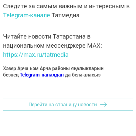
Следите за самым важным и интересным в
Telegram-канале
Татмедиа
Читайте новости Татарстана в
национальном мессенджере MАХ:
https://max.ru/tatmedia
Хәзер Арча һәм Арча районы яңалыкларын
безнең
Telegram-каналдан
да белә аласыз
Перейти на страницу новости