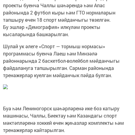
проекты буенча Чаллы шәһәрендә һәм Апас
районында 2 футбол кыры һәм ГТО нормаларын
тапшыру өчен 18 спорт мәйданчыгы төзелгән.
Бу эшләр «Демография» илкүләм проекты
кысаларында башкарылган.
Шулай ук әлеге «Спорт — тормыш нормасы»
программасы буенча Лаеш һәм Минзәлә
районнарында 2 баскетбол-волейбол мәйданчыгы
файдалануга тапшырылган. Сарман районында
тренажерлар куелган мәйданчык пәйда булган.
Буа һәм Лениногорск шәһәрләренә ике боз катыру
машинасы, Чаллы, Биектау һәм Казандагы спорт
мәктәпләренә хоккей өчен җиһазлар комплекты һәм
тренажерлар кайтарылган.