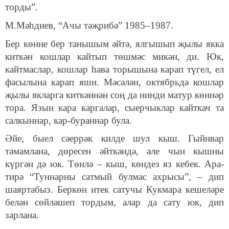
торды”.
М.Мәһдиев, “Ачы тәҗрибә” 1985–1987.
Бер көнне бер танышым әйтә, ялгышып җылы якка
киткән кошлар кайтып төшмәс микән, ди. Юк,
кайтмаслар, кошлар һава торышына карап түгел, ел
фасылына карап яши. Мәсәлән, октябрьдә кошлар
җылы якларга киткәннән соң да нинди матур көннәр
тора. Язын кара каргалар, сыерчыклар кайткач та
салкыннар, кар-бураннар була.
Әйе, быел сәеррәк килде шул кыш. Гыйнвар
тәмамлана, дөресен әйткәндә, әле чын кышны
күргән дә юк. Төнлә – кыш, көндез яз кебек. Ара-
тирә “Туннарны сатмый булмас ахрысы”, – дип
шаяртабыз. Беркөн итек сатучы Кукмара кешеләре
белән сөйләшеп тордым, алар да сату юк, дип
зарлана.