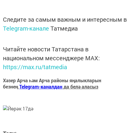
Следите за самым важным и интересным в
Telegram-канале
Татмедиа
Читайте новости Татарстана в
национальном мессенджере MАХ:
https://max.ru/tatmedia
Хәзер Арча һәм Арча районы яңалыкларын
безнең
Telegram-каналдан
да белә аласыз