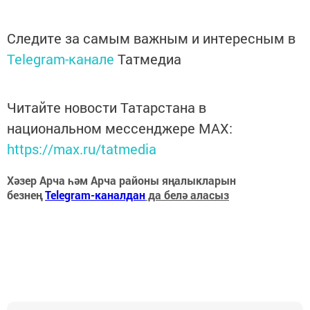
Следите за самым важным и интересным в
Telegram-канале
Татмедиа
Читайте новости Татарстана в
национальном мессенджере MАХ:
https://max.ru/tatmedia
Хәзер Арча һәм Арча районы яңалыкларын
безнең
Telegram-каналдан
да белә аласыз