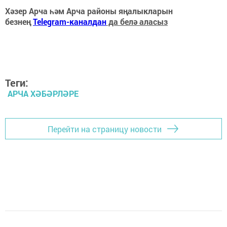
Хәзер Арча һәм Арча районы яңалыкларын
безнең
Telegram-каналдан
да белә аласыз
Теги:
АРЧА ХӘБӘРЛӘРЕ
Перейти на страницу новости