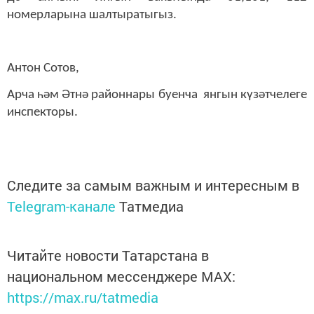
номерларына шалтыратыгыз.
Антон Сотов,
Арча һәм Әтнә районнары буенча янгын күзәтчелеге
инспекторы.
Следите за самым важным и интересным в
Telegram-канале
Татмедиа
Читайте новости Татарстана в
национальном мессенджере MАХ:
https://max.ru/tatmedia