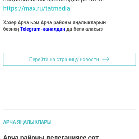
https://max.ru/tatmedia
Хәзер Арча һәм Арча районы яңалыкларын
безнең
Telegram-каналдан
да белә аласыз
Перейти на страницу новости
АРЧА ЯҢАЛЫКЛАРЫ
Арча районы делегациясе сөт