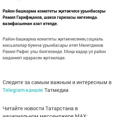
Район башкарма комитеты җитәкчесе урынбасары
Рамил Гарифҗанов, шәхси гаризасы нигезендә.
вазифасыннан азат ителде.
Район башкарма комитеты җитәкчесенең социаль
мәсьәләләр буенча урынбасары итеп Мөхетдинов
Рамил Рафис улы билгеләнде. Моңа кадәр ул район
мәдәният идарәсен җитәкләде.
Следите за самым важным и интересным в
Telegram-канале
Татмедиа
Читайте новости Татарстана в
национальном мессенджере MАХ: