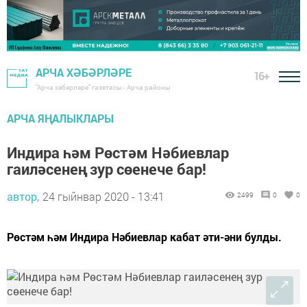
АРЧА ХӘБӘРЛӘРЕ
16+
"Арча хәбәрләре" газетасы - Арча районы
АРЧА ЯҢАЛЫКЛАРЫ
Индира һәм Рөстәм Нәбиевлар
гаиләсенең зур сөенече бар!
автор,
24 гыйнвар 2020 - 13:41
2499
0
0
Рөстәм һәм Индира Нәбиевлар кабат әти-әни булды.