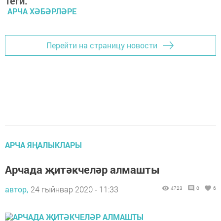
Теги:
АРЧА ХӘБӘРЛӘРЕ
Перейти на страницу новости
АРЧА ЯҢАЛЫКЛАРЫ
Арчада җитәкчеләр алмашты
автор,
24 гыйнвар 2020 - 11:33
4723
0
6