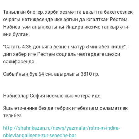
Танылган блогер, хәрби хезмәттә вакытта бәхетсезлек
очрагы нәтиҗәсендә ике аягын да югалткан Рөстәм
Нәбиев һәм аның хатыны Индира икенче тапкыр әти-
әни булган.
"Сәгать 4:35 дөньяга безнең матур Әминәбез килде", -
дип хәбәр итә Рөстәм социаль челтәрдәге шәхси
сәхифәсендә.
Сабыйның буе 54 см, авырлыгы 3810 гр.
Нәбиевлар София исемле кыз үстерә иде.
Яшь әти-әнине без дә тәбрик итәбез һәм сәламәтлек
телибез!
http://shahrikazan.ru/news/yazmalar/rstm-m-indira-
nbievlar-gailsene-zur-seneche-bar