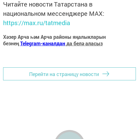
Читайте новости Татарстана в
национальном мессенджере MАХ:
https://max.ru/tatmedia
Хәзер Арча һәм Арча районы яңалыкларын
безнең
Telegram-каналдан
да белә аласыз
Перейти на страницу новости