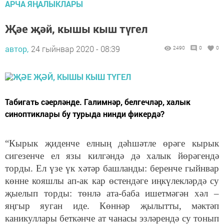
АРЧА ЯҢАЛЫКЛАРЫ
Җәе җәй, кышы кыш түгел
автор,
24 гыйнвар 2020 - 08:39
2490
0
0
Табигать сәерләнде. Галимнәр, белгечләр, халык
синоптиклары бу турыда нинди фикердә?
“Кырык җиденче елның дәһшәтле өрәге кырык
сигезенче ел язы килгәндә дә халык йөрәгендә
торды. Ел үзе үк хәтәр башланды: беренче гыйнвар
көнне кояшлы ап-ак кар өстендәге иңкүлекләрдә су
җыелып торды: төнлә ата-баба ишетмәгән хәл –
яңгыр яуган иде. Көннәр җылытты, мәктәп
каникуллары беткәнче ат чанасы эзләрендә су тонып