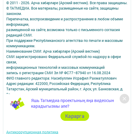
© 2011 - 2026. Арча хәбәрләре (Арский вестник). Все права защищены.
© ТАТМЕДИА. Все материалы, размещенные на сайте, защищены
законом.
Перепечатка, воспроизведение и распространение в любом объеме
информации,
размещенной на сайте, возможна только с письменного согласия
редакций СМИ.
При поддержке Республиканского агентства по печати и массовым
коммуникациям.
Наименование СМИ: Арча хәбәрләре (Арский вестник)
СМИ зарегистрировано Федеральной службой по надзору в сфере
связи,
информационных технологий и массовых коммуникаций
запись о регистрации СМИ Эл № ФС77–87940 от 16.08.2024
ФИО главного редактора: Насибуллин Исрафил Рахматуллович
Адрес редакции: 422000, Российская Федерация, Республика
Татарстан, Арский муниципальный район, г. Арск, ул. Банковская, д.
2а
Адрес учредителя: 420066, Россия, Республика Татарстан, Г.Казань,
Яшь Татмедиа проектының яңа видеосын
ул.Декабристов, д.2
карадыгызмы әле?
Телефон редакции: 8(84366) 3-10-58, 89179076963.
Карарга
Электронная почта: arskij-vestnik@tatmedia.com
Учредитель СМИ: АО «ТАТМЕДИА»
Антикоррупционная политика