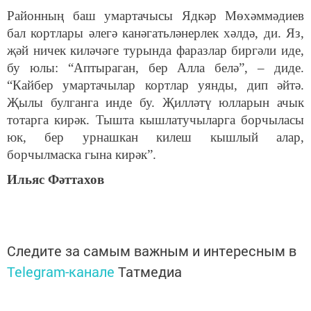
Районның баш умартачысы Ядкәр Мөхәммәдиев
бал кортлары әлегә канәгатьләнерлек хәлдә, ди. Яз,
җәй ничек киләчәге турында фаразлар биргәли иде,
бу юлы: “Аптыраган, бер Алла белә”, – диде.
“Кайбер умартачылар кортлар уянды, дип әйтә.
Җылы булганга инде бу. Җилләтү юлларын ачык
тотарга кирәк. Тышта кышлатучыларга борчыласы
юк, бер урнашкан килеш кышлый алар,
борчылмаска гына кирәк”.
Ильяс Фәттахов
Следите за самым важным и интересным в
Telegram-канале
Татмедиа