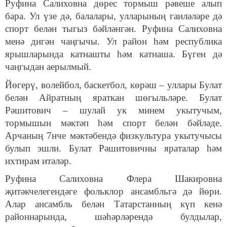
Руфина Салиховна дөрес тормыш рәвеше алып
бара. Ул үзе дә, балалары, улларының гаиләләре дә
спорт белән тыгыз бәйләнгән. Руфина Салиховна
менә дигән чаңгычы. Ул район һәм республика
ярышларында катнашты һәм катнаша. Бүген дә
чаңгыдан аерылмый.
Йөгерү, волейбол, баскетбол, көрәш – уллары Булат
белән Айратның яраткан шөгыльләре. Булат
Рәшитович – шулай ук минем укытучым,
тормышын мәктәп һәм спорт белән бәйләде.
Арчаның 7нче мәктәбендә физкультура укытучысы
булып эшли. Булат Рәшитовичны яраталар һәм
ихтирам итәләр.
Руфина Салиховна Флера Шакировна
җитәкчелегендәге фольклор ансамбльгә дә йөри.
Алар ансамбль белән Татарстанның күп кенә
районнарында, шәһәрләрендә булдылар,