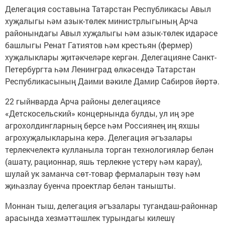
Делегация составына Татарстан Республикасы Авыл
хуҗалыгы һәм азык-төлек министрлыгының Арча
районындагы Авыл хуҗалыгы һәм азык-төлек идарәсе
башлыгы Ренат Гатиятов һәм крестьян (фермер)
хуҗалыклары җитәкчеләре кергән. Делегацияне Санкт-
Петербургта һәм Ленинград өлкәсендә Татарстан
Республикасының Даими вәкиле Дамир Сабиров йөртә.
22 гыйнварда Арча районы делегациясе
«Детскосельский» концернында булды, ул иң эре
агрохолдингларның берсе һәм Россиянең иң яхшы
агрохуҗалыкларына керә. Делегация әгъзалары
терлекчелектә кулланыла торган технологияләр белән
(ашату, рационнар, яшь терлекне үстерү һәм карау),
шулай ук заманча сөт-товар фермаларын төзү һәм
җиһазлау буенча проектлар белән танышты.
Моннан тыш, делегация әгъзалары тугандаш-районнар
арасында хезмәттәшлек турындагы килешү