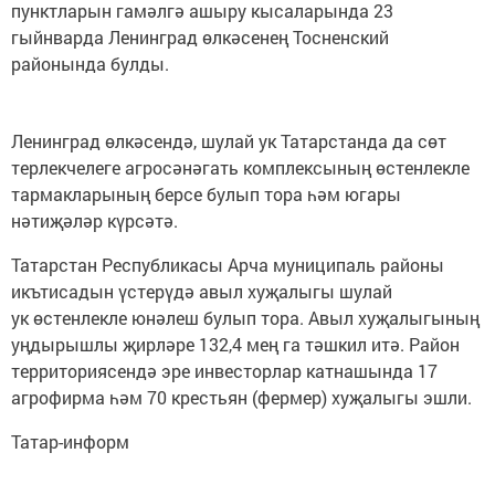
пунктларын гамәлгә ашыру кысаларында 23
гыйнварда Ленинград өлкәсенең Тосненский
районында булды.
Ленинград өлкәсендә, шулай ук Татарстанда да сөт
терлекчелеге агросәнәгать комплексының өстенлекле
тармакларының берсе булып тора һәм югары
нәтиҗәләр күрсәтә.
Татарстан Республикасы Арча муниципаль районы
икътисадын үстерүдә авыл хуҗалыгы шулай
ук өстенлекле юнәлеш булып тора. Авыл хуҗалыгының
уңдырышлы җирләре 132,4 мең га тәшкил итә. Район
территориясендә эре инвесторлар катнашында 17
агрофирма һәм 70 крестьян (фермер) хуҗалыгы эшли.
Татар-информ