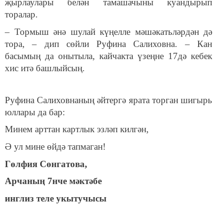
җырлаулары белән тамашачыны куандырып
торалар.
– Тормыш әнә шулай күңелле мәшәкатьләрдән дә
тора, – дип сөйли Руфина Салиховна. – Кан
басымың да онытыла, кайчакта үзеңне 17дә кебек
хис итә башлыйсың.
Руфина Салиховнаның әйтергә ярата торган шигырь
юллары да бар:
Минем арттан картлык эзләп килгән,
Ә ул мине өйдә тапмаган!
Гөлфия Сөнгатова,
Арчаның 7нче мәктәбе
инглиз теле укытучысы