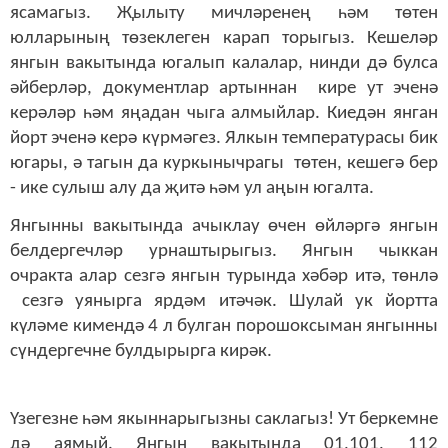
ясамагыз.
Җылыту мичләренең һәм төтен
юлларының төзеклеген карап торыгыз. Кешеләр
янгын вакытында югалып калалар, нинди дә булса
әйберләр, документлар артыннан кире ут эченә
керәләр һәм яңадан чыга алмыйлар. Киедән янган
йорт эченә керә күрмәгез. Ялкын температурасы бик
югары, ә тагын да куркынычрагы төтен, кешегә бер
- ике сулыш алу да җитә һәм ул аңын югалта.
Янгынны вакытында ачыклау өчен өйләргә янгын
белдергечләр урнаштырыгыз. Янгын чыккан
очракта алар сезгә янгын турында хәбәр итә, төнлә
сезгә уянырга ярдәм итәчәк. Шулай ук йортта
күләме кимендә 4 л булган порошоксыман янгынны
сүндергечне булдырырга кирәк.
Үзегезне һәм якыннарыгызны саклагыз! Ут беркемне
дә аямый. Янгын вакытында 01,101, 112