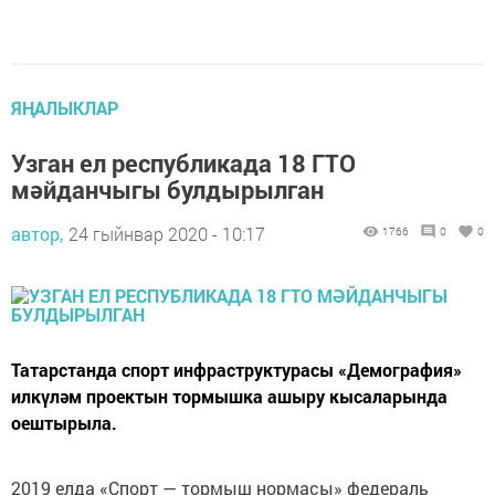
ЯҢАЛЫКЛАР
Узган ел республикада 18 ГТО
мәйданчыгы булдырылган
автор,
24 гыйнвар 2020 - 10:17
1766
0
0
Татарстанда спорт инфраструктурасы «Демография»
илкүләм проектын тормышка ашыру кысаларында
оештырыла.
2019 елда «Спорт — тормыш нормасы» федераль