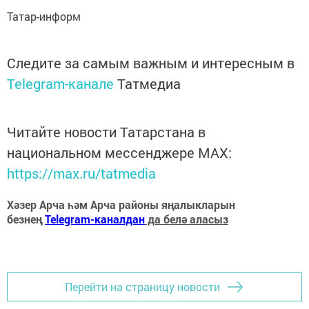
Татар-информ
Следите за самым важным и интересным в
Telegram-канале
Татмедиа
Читайте новости Татарстана в
национальном мессенджере MАХ:
https://max.ru/tatmedia
Хәзер Арча һәм Арча районы яңалыкларын
безнең
Telegram-каналдан
да белә аласыз
Перейти на страницу новости