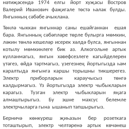
нәтиҗәсендә 1974 елгы йорт хуҗасы Востров
Валерий Иванович фаҗигале төстә һәлак булды.
Янгынның сәбәбе ачыклана.
Төнлә чыккан янгыннар саны ешайганнан ешая
бара. Янгынның сәбәпләре төрле булырга мөмкин,
ләкин төнлә кешеләр исерек хәлдә булса, янгыннан
котылу мөмкинлеге бик аз. Алкогольне артык
кулланмагыз, янгын хәвефсезлеге кагыйделерен
үтәгез, өйдә тартмагыз, үзегезнең йортыгызда һәм
каралтыда янгынга каршы торышны тикшерегез.
Электр приборларын караучысыз төнгә
калдырмагыз. Үз йортыгызда электр чыбыкларын
карагыз. Тузган электр чыбыкларын яңага
алмаштырыгыз. Бу эшне махсус белемле
электрчыларга гына ышанып тапшырыгыз.
Берничә көнкүреш җиһазын бер розеткага
тоташтырып, электр челтәренә артык көчәнеш