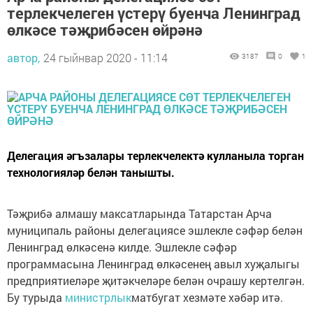
терлекчелеген үстерү буенча Ленинград
өлкәсе тәҗрибәсен өйрәнә
автор,
24 гыйнвар 2020 - 11:14
3187
0
1
Делегация әгъзалары терлекчелектә кулланыла торган
технологияләр белән танышты.
Тәҗрибә алмашу максатларында Татарстан Арча
муниципаль районы делегациясе эшлекле сәфәр белән
Ленинград өлкәсенә килде. Эшлекле сәфәр
программасына Ленинград өлкәсенең авыл хуҗалыгы
предприятиеләре җитәкчеләре белән очрашу кертелгән.
Бу турыда
министрлык
матбугат хезмәте хәбәр итә.