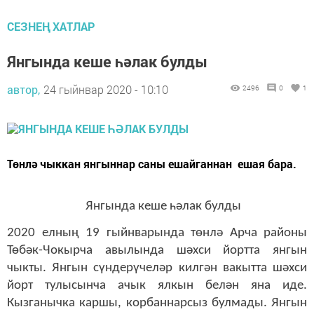
СЕЗНЕҢ ХАТЛАР
Янгында кеше һәлак булды
автор,
24 гыйнвар 2020 - 10:10
2496
0
1
Төнлә чыккан янгыннар саны ешайганнан ешая бара.
Янгында кеше һәлак булды
2020 елның 19 гыйнварында төнлә Арча районы
Төбәк-Чокырча авылында шәхси йортта янгын
чыкты. Янгын сүндерү
челәр
килгән вакытта шәхси
йорт тулысынча ачык ялкын белән яна иде.
Кызганычка каршы, корбаннарсыз булмады. Янгын