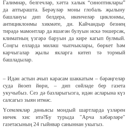
Галимнәр, белгечләр, хәтта халык “синоптиклары”
да аптырашта. Берәүләр моны глобаль җылыну
башлануы дип белдерә, икенчеләр циклонмы,
антициклонмы хикмәте, ди. Кайчандыр безнең
тирәдә мамонтлар да яшәгән булуын искә төшерсәк,
климатның үзгәрә баруын да кире кагып булмый.
Соңгы елларда миләш чыпчыклары, бөркет һәм
карчыгалар җылы якларга китеп тә тормый
башладылар.
– Идән астын ачып карасам шаккатым – бәрәңгеләр
суда йөзеп йөри, – дип сөйләде бер газета
укучыбыз. Сез дә базларыгызга, идән асларына күз
салсагыз зыян итмәс.
Үсемлекләр дөньясы мондый шартларда үзләрен
ничек хис итә?Бу турыда "Арча хәбәрләре"
газетасының 24 гыйнвар саныннан укыгыз.