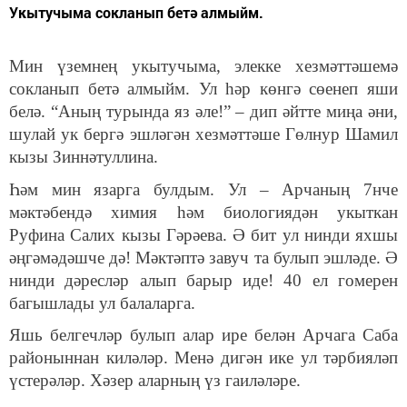
Укытучыма сокланып бетә алмыйм.
Мин үземнең укытучыма, элекке хезмәттәшемә
сокланып бетә алмыйм. Ул һәр көнгә сөенеп яши
белә. “Аның турында яз әле!” – дип әйтте миңа әни,
шулай ук бергә эшләгән хезмәттәше Гөлнур Шамил
кызы Зиннәтуллина.
Һәм мин язарга булдым. Ул – Арчаның 7нче
мәктәбендә химия һәм биологиядән укыткан
Руфина Салих кызы Гәрәева. Ә бит ул нинди яхшы
әңгәмәдәшче дә! Мәктәптә завуч та булып эшләде. Ә
нинди дәресләр алып барыр иде! 40 ел гомерен
багышлады ул балаларга.
Яшь белгечләр булып алар ире белән Арчага Саба
районыннан киләләр. Менә дигән ике ул тәрбияләп
үстерәләр. Хәзер аларның үз гаиләләре.